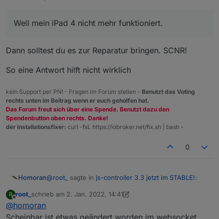
Weil mein iPad 4 nicht mehr funktioniert.
Dann solltest du es zur Reparatur bringen. SCNR!
So eine Antwort hilft nicht wirklich
kein Support per PN! - Fragen im Forum stellen -
Benutzt das Voting
rechts unten im Beitrag wenn er euch geholfen hat.
Das Forum freut sich über eine Spende. Benutzt dazu den
Spendenbutton oben rechts. Danke!
der Installationsfixer:
curl -fsL https://iobroker.net/fix.sh | bash -
0
@
root_
sagte in
js-controller 3.3 jetzt im STABLE!
:
Homoran
root_
schrieb am
2. Jan. 2022, 14:41
R
zuletzt editiert von root_
1. Feb. 2022, 15:43
Offline
@
homoran
Weil mein iPad 4 nicht mehr funktioniert.
Scheinbar ist etwas geändert worden im websocket