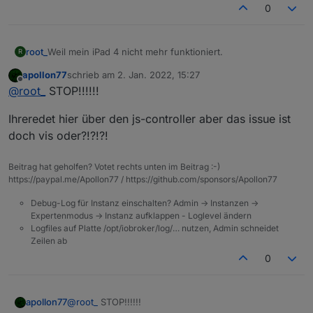
0
root_
Weil mein iPad 4 nicht mehr funktioniert.
R
apollon77
schrieb am
2. Jan. 2022, 15:27
zuletzt editiert von
Offline
@
root_
STOP!!!!!!
Ihreredet hier über den js-controller aber das issue ist
doch vis oder?!?!?!
Beitrag hat geholfen? Votet rechts unten im Beitrag :-)
https://paypal.me/Apollon77 / https://github.com/sponsors/Apollon77
Debug-Log für Instanz einschalten? Admin -> Instanzen ->
Expertenmodus -> Instanz aufklappen - Loglevel ändern
Logfiles auf Platte /opt/iobroker/log/… nutzen, Admin schneidet
Zeilen ab
0
@
root_
STOP!!!!!!
apollon77