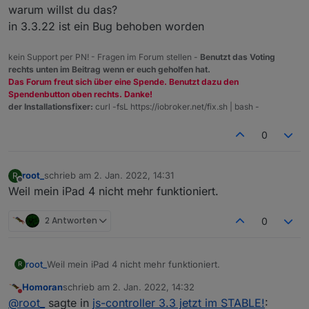
warum willst du das?
in 3.3.22 ist ein Bug behoben worden
kein Support per PN! - Fragen im Forum stellen -
Benutzt das Voting
rechts unten im Beitrag wenn er euch geholfen hat.
Das Forum freut sich über eine Spende. Benutzt dazu den
Spendenbutton oben rechts. Danke!
der Installationsfixer:
curl -fsL https://iobroker.net/fix.sh | bash -
0
root_
schrieb am
2. Jan. 2022, 14:31
R
zuletzt editiert von
Offline
Weil mein iPad 4 nicht mehr funktioniert.
2 Antworten
0
root_
Weil mein iPad 4 nicht mehr funktioniert.
R
Homoran
schrieb am
2. Jan. 2022, 14:32
zuletzt editiert von
Nicht stören
@
root_
sagte in
js-controller 3.3 jetzt im STABLE!
: