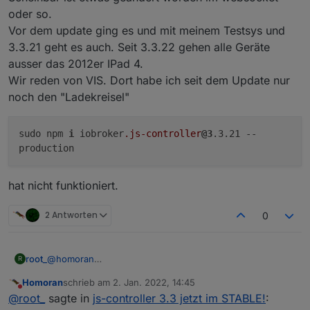
oder so.
Dann solltest du es zur Reparatur bringen. SCNR!
Vor dem update ging es und mit meinem Testsys und
So eine Antwort hilft nicht wirklich
3.3.21 geht es auch. Seit 3.3.22 gehen alle Geräte
ausser das 2012er IPad 4.
Wir reden von VIS. Dort habe ich seit dem Update nur
noch den "Ladekreisel"
sudo npm
i
iobroker
.js-controller
@3
.3.21 --
production
hat nicht funktioniert.
2 Antworten
0
@
homoran
root_
R
Scheinbar ist etwas geändert worden im websocket oder
Homoran
schrieb am
2. Jan. 2022, 14:45
so.
zuletzt editiert von
Nicht stören
@
root_
sagte in
js-controller 3.3 jetzt im STABLE!
:
Vor dem update ging es und mit meinem Testsys und
hat nicht funktioniert.