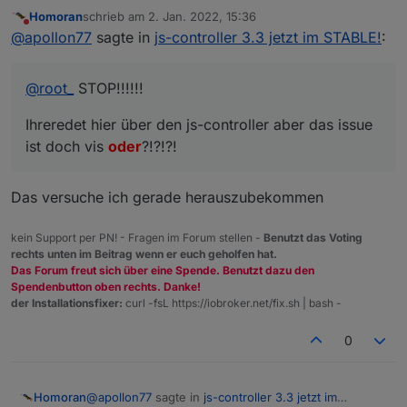
Homoran
schrieb am
2. Jan. 2022, 15:36
Ihreredet hier über den js-controller aber das issue
zuletzt editiert von
Nicht stören
@
apollon77
sagte in
js-controller 3.3 jetzt im STABLE!
:
ist doch vis oder?!?!?!
@
root_
STOP!!!!!!
Ihreredet hier über den js-controller aber das issue
ist doch vis
oder
?!?!?!
Das versuche ich gerade herauszubekommen
kein Support per PN! - Fragen im Forum stellen -
Benutzt das Voting
rechts unten im Beitrag wenn er euch geholfen hat.
Das Forum freut sich über eine Spende. Benutzt dazu den
Spendenbutton oben rechts. Danke!
der Installationsfixer:
curl -fsL https://iobroker.net/fix.sh | bash -
0
@
apollon77
sagte in
js-controller 3.3 jetzt im
Homoran