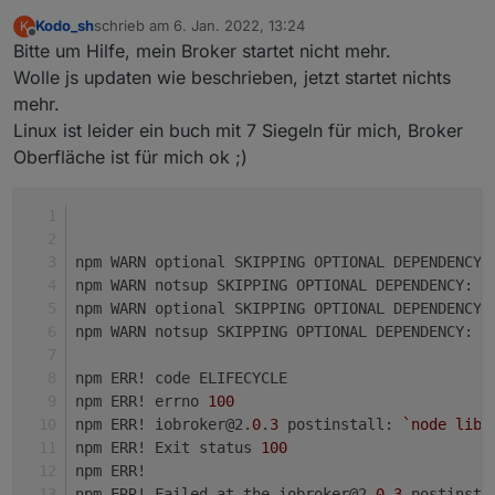
STABLE!
:
Kodo_sh
schrieb am
6. Jan. 2022, 13:24
K
zuletzt editiert von
Offline
Bitte um Hilfe, mein Broker startet nicht mehr.
@
root_
STOP!!!!!!
Wolle js updaten wie beschrieben, jetzt startet nichts
Das versuche ich gerade herauszubekommen
Ihreredet hier über den js-controller aber das
mehr.
issue ist doch vis
oder
?!?!?!
Linux ist leider ein buch mit 7 Siegeln für mich, Broker
Oberfläche ist für mich ok ;)
npm WARN optional SKIPPING OPTIONAL DEPENDENCY:
npm WARN notsup SKIPPING OPTIONAL DEPENDENCY: U
npm WARN optional SKIPPING OPTIONAL DEPENDENCY:
npm WARN notsup SKIPPING OPTIONAL DEPENDENCY: U
npm ERR! code ELIFECYCLE
npm ERR! errno 
100
npm ERR! iobroker@2.
0
.
3
 postinstall: 
`node lib/
npm ERR! Exit status 
100
npm ERR!
npm ERR! Failed at the iobroker@2.
0
.
3
 postinsta