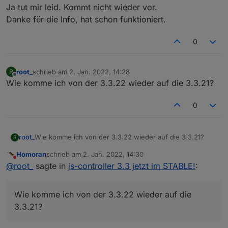
Und auch keine Phantasie-Kommandos
Ja tut mir leid. Kommt nicht wieder vor.
verwenden.
Danke für die Info, hat schon funktioniert.
0
für das System,
root_
schrieb am
2. Jan. 2022, 14:28
R
zuletzt editiert von
Offline
für den js-controller.
Wie komme ich von der 3.3.22 wieder auf die 3.3.21?
0
root_
Wie komme ich von der 3.3.22 wieder auf die 3.3.21?
R
Homoran
schrieb am
2. Jan. 2022, 14:30
zuletzt editiert von
Nicht stören
@
root_
sagte in
js-controller 3.3 jetzt im STABLE!
:
Wie komme ich von der 3.3.22 wieder auf die
3.3.21?