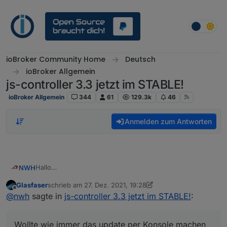
Weiter zum Inhalt
ioBroker Community Home
Deutsch
ioBroker Allgemein
js-controller 3.3 jetzt im STABLE!
ioBroker Allgemein
344
61
129.3k
46
Anmelden zum Antworten
Hallo
NWH
Wollte wie immer das update per Konsole machen, aber
Glasfaser
schrieb am
27. Dez. 2021, 19:28
diesmal kommt diese Meldung.
zuletzt editiert von Glasfaser
Offline
@
nwh
sagte in
js-controller 3.3 jetzt im STABLE!
:
Wer kann mir sagen warum ich nicht auf die Version
3.3.22 komme.
Wollte wie immer das update per Konsole machen