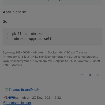
Aber nicht so !!
So:
Iobrocker läuft auf eine Synology im docker.
Neu gestartet habe ich auch schon.
pkill -u iobroker
iobroker upgrade 
self
Synology 918+ 16GB - ioBroker in Docker v9 , VISO auf Trekstor
Primebook C13 13,3" , Hikvision Domkameras mit Surveillance Station ..
CCU RaspberryMatic in Synology VM .. Zigbee CC2538+CC2592 .. Sonoff ..
KNX .. Modbus ..
0
@
nwh
Thomas Braun
NWH
schrieb am
27. Dez. 2021, 19:32
Keine Screenshots aus der Konsole. Text als
zuletzt editiert von
Offline
@
thomas-braun
Text in CodeTags posten.