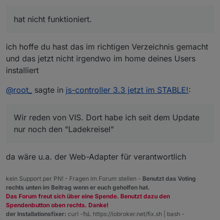
3.3.21 geht es auch. Seit 3.3.22 gehen alle Geräte ausser
das 2012er IPad 4.
hat nicht funktioniert.
Wir reden von VIS. Dort habe ich seit dem Update nur
noch den "Ladekreisel"
ich hoffe du hast das im richtigen Verzeichnis gemacht
und das jetzt nicht irgendwo im home deines Users
installiert
@
root_
sagte in
js-controller 3.3 jetzt im STABLE!
:
Wir reden von VIS. Dort habe ich seit dem Update
nur noch den "Ladekreisel"
da wäre u.a. der Web-Adapter für verantwortlich
kein Support per PN! - Fragen im Forum stellen -
Benutzt das Voting
rechts unten im Beitrag wenn er euch geholfen hat.
Das Forum freut sich über eine Spende. Benutzt dazu den
Spendenbutton oben rechts. Danke!
der Installationsfixer:
curl -fsL https://iobroker.net/fix.sh | bash -