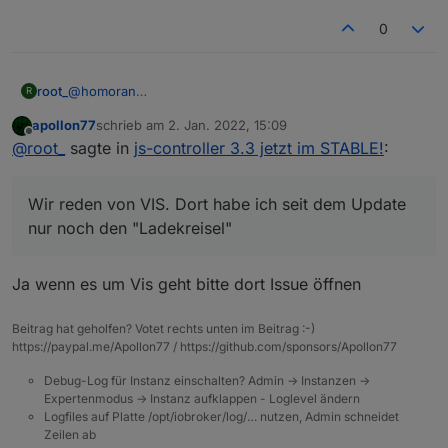
0
@
homoran
root_
R
Scheinbar ist etwas geändert worden im websocket oder
apollon77
schrieb am
2. Jan. 2022, 15:09
so.
zuletzt editiert von
Offline
@
root_
sagte in
js-controller 3.3 jetzt im STABLE!
:
Vor dem update ging es und mit meinem Testsys und
hat nicht funktioniert.
3.3.21 geht es auch. Seit 3.3.22 gehen alle Geräte ausser
das 2012er IPad 4.
Wir reden von VIS. Dort habe ich seit dem Update
Wir reden von VIS. Dort habe ich seit dem Update nur
noch den "Ladekreisel"
nur noch den "Ladekreisel"
Ja wenn es um Vis geht bitte dort Issue öffnen
Beitrag hat geholfen? Votet rechts unten im Beitrag :-)
https://paypal.me/Apollon77 / https://github.com/sponsors/Apollon77
Debug-Log für Instanz einschalten? Admin -> Instanzen ->
Expertenmodus -> Instanz aufklappen - Loglevel ändern
Logfiles auf Platte /opt/iobroker/log/… nutzen, Admin schneidet
Zeilen ab