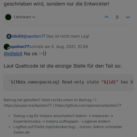
geschrieben wird, sondern nur die Entwickler!
1 Antwort
0
IdleBit
@
apollon77
Das ist nicht mein Log!
apollon77
schrieb am
5. Aug. 2021, 10:59
zuletzt editiert von
Offline
@
idlebit
Na ok :-))
Laut Quellcode ist die einzige Stelle für den Teil so:
`${
this
.namespaceLog} Read-only state 
"
${id}
"
 has be
Beitrag hat geholfen? Votet rechts unten im Beitrag :-)
https://paypal.me/Apollon77 / https://github.com/sponsors/Apollon77
Debug-Log für Instanz einschalten? Admin -> Instanzen ->
Expertenmodus -> Instanz aufklappen - Loglevel ändern
Logfiles auf Platte /opt/iobroker/log/… nutzen, Admin schneidet
Zeilen ab