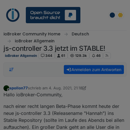
Weiter zum Inhalt
ioBroker Community Home
Deutsch
ioBroker Allgemein
js-controller 3.3 jetzt im STABLE!
ioBroker Allgemein
344
61
129.3k
46
Anmelden zum Antworten
apollon77
schrieb am
4. Aug. 2021, 21:18
zuletzt editiert von apollon77
Offline
Hallo ioBroker-Community,
nach einer recht langen Beta-Phase kommt heute der
neue js-controller 3.3 (Releasename "Hannah") ins
Stable Repository (sollte im Laufe des Abends bei allen
auftauchen). Ein großer Dank geht an alle User die in