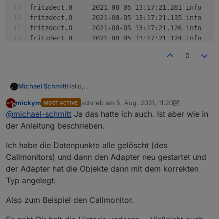
f
f
f
f
0
Hallo,
Michael Schmitt
was bedeutet diese Meldung im Log ???
mickym
schrieb am
5. Aug. 2021, 11:20
MOST ACTIVE
zuletzt editiert von mickym
8. Mai 2021, 13:23
Offline
@
michael-schmitt
Ja das hatte ich auch. Ist aber wie in
der Anleitung beschrieben.
Ich habe die Datenpunkte alle gelöscht (des
Callmonitors) und dann den Adapter neu gestartet und
der Adapter hat die Objekte dann mit dem korrekten
Typ angelegt.
Also zum Beispiel den Callmonitor.