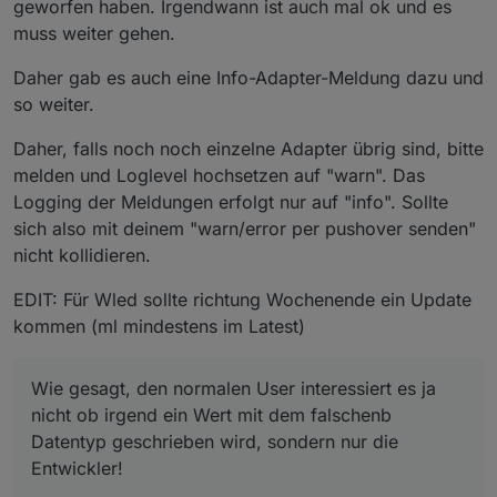
geworfen haben. Irgendwann ist auch mal ok und es
achte, dass nichts unnötiges im log aufläuft. Jetzt mit
gesagt, den normalen User interessiert es ja nicht ob
dem js-controller 3.3 ist das unmöglich, da z.B. der
irgend ein Wert mit dem falschenb Datentyp
muss weiter gehen.
WLED Adapter 100te von Meldungen rauswirft.
geschrieben wird, sondern nur die Entwickler!
Daher gab es auch eine Info-Adapter-Meldung dazu und
so weiter.
Daher, falls noch noch einzelne Adapter übrig sind, bitte
melden und Loglevel hochsetzen auf "warn". Das
Logging der Meldungen erfolgt nur auf "info". Sollte
sich also mit deinem "warn/error per pushover senden"
nicht kollidieren.
EDIT: Für Wled sollte richtung Wochenende ein Update
kommen (ml mindestens im Latest)
Wie gesagt, den normalen User interessiert es ja
nicht ob irgend ein Wert mit dem falschenb
Datentyp geschrieben wird, sondern nur die
Entwickler!