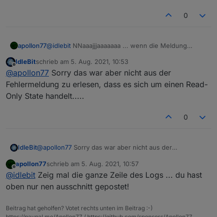
0
apollon77
@
idlebit
NNaaajjjaaaaaaa ... wenn die Meldung
kommt dann wird ein Read-Only State geschrieben
IdleBit
schrieb am
5. Aug. 2021, 10:53
... die Hauptfrage für mich ist : Warum denn
zuletzt editiert von
Offline
@
apollon77
Sorry das war aber nicht aus der
überhaupt? Aber ja eine Lösung (die pragmatischste
aber nicht die beste) ist das von Dir vorgeschlagene.
Fehlermeldung zu erlesen, dass es sich um einen Read-
Die richtige Lösung ist zu schauen warum man
Only State handelt.....
überhaupt auf ein Read-Only-State schreibt und
warum
0
IdleBit
@
apollon77
Sorry das war aber nicht aus der
Fehlermeldung zu erlesen, dass es sich um einen Read-
apollon77
schrieb am
5. Aug. 2021, 10:57
Only State handelt.....
zuletzt editiert von
Offline
@
idlebit
Zeig mal die ganze Zeile des Logs ... du hast
oben nur nen ausschnitt gepostet!
Beitrag hat geholfen? Votet rechts unten im Beitrag :-)
https://paypal.me/Apollon77 / https://github.com/sponsors/Apollon77