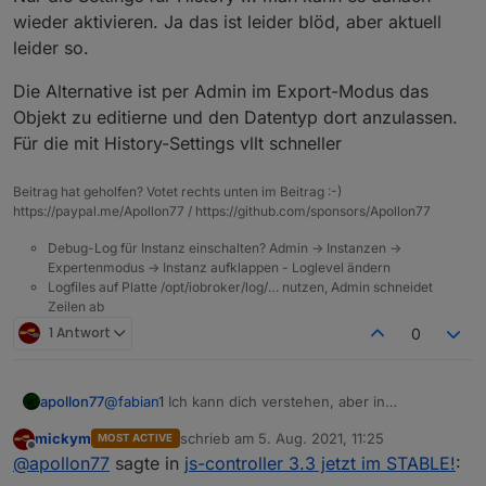
wieder aktivieren. Ja das ist leider blöd, aber aktuell
leider so.
Die Alternative ist per Admin im Export-Modus das
Objekt zu editierne und den Datentyp dort anzulassen.
Für die mit History-Settings vllt schneller
Beitrag hat geholfen? Votet rechts unten im Beitrag :-)
https://paypal.me/Apollon77 / https://github.com/sponsors/Apollon77
Debug-Log für Instanz einschalten? Admin -> Instanzen ->
Expertenmodus -> Instanz aufklappen - Loglevel ändern
Logfiles auf Platte /opt/iobroker/log/… nutzen, Admin schneidet
Zeilen ab
1 Antwort
0
@
fabian1
Ich kann dich verstehen, aber in
apollon77
meinen/unseren Augen ist es nicht zu früh. Wir
mickym
schrieb am
5. Aug. 2021, 11:25
MOST ACTIVE
haben jetzt ca. 3 Monate an den Adaptern gearbeitet
Daher gab es auch eine Info-Adapter-Meldung dazu
zuletzt editiert von
Offline
@
apollon77
sagte in
js-controller 3.3 jetzt im STABLE!
:
und dabei über 80 Adapter aktualisiert welche
und so weiter.
Meldungen geworfen haben. Irgendwann ist auch
Daher, falls noch noch einzelne Adapter übrig sind,