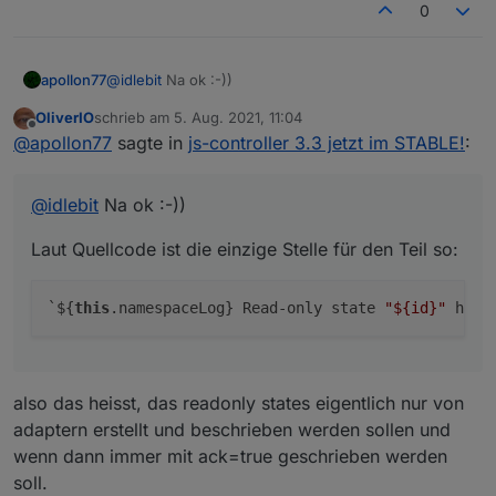
0
@
idlebit
Na ok :-))
apollon77
OliverIO
schrieb am
5. Aug. 2021, 11:04
Laut Quellcode ist die einzige Stelle für den Teil so:
zuletzt editiert von
Offline
@
apollon77
sagte in
js-controller 3.3 jetzt im STABLE!
:
@
idlebit
Na ok :-))
Laut Quellcode ist die einzige Stelle für den Teil so:
`${
this
.namespaceLog} Read-only state 
"
${id}
"
 has 
also das heisst, das readonly states eigentlich nur von
adaptern erstellt und beschrieben werden sollen und
wenn dann immer mit ack=true geschrieben werden
soll.