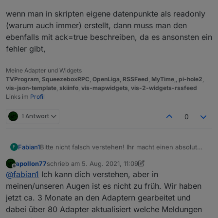
wenn man in skripten eigene datenpunkte als readonly
(warum auch immer) erstellt, dann muss man den
ebenfalls mit ack=true beschreiben, da es ansonsten ein
fehler gibt,
Meine Adapter und Widgets
TVProgram
,
SqueezeboxRPC
,
OpenLiga
,
RSSFeed
,
MyTime
,,
pi-hole2
,
vis-json-template
,
skiinfo
,
vis-mapwidgets
,
vis-2-widgets-rssfeed
Links im
Profil
1 Antwort
0
Bitte nicht falsch verstehen! Ihr macht einen absolut
Fabian1
F
super Job und wie schnell Fehler behoben werden
apollon77
schrieb am
5. Aug. 2021, 11:09
und auf Github requests reagiert wird ist mega. ABER
Zumindest nicht ohne die Möglichkeit die wrong Type
zuletzt editiert von apollon77
8. Mai 2021, 13:16
Offline
@
fabian1
Ich kann dich verstehen, aber in
ich find es persönlich viel zu früh den js-controller 3.3
Meldungen mit einer Einstellung zu unterdrücken. Ich
ins stable zu bringen.
verstehe, dass ihr aufräumen wollt um den wildwuchs
Ich zum Beispiel versuche meine logs super clean zu
meinen/unseren Augen ist es nicht zu früh. Wir haben
bei Adaptern in den Griff zu kriegen, aber da kann ja
halten, da ich mir jede Info, Warnung und Error
jetzt ca. 3 Monate an den Adaptern gearbeitet und
der normale User nichts für.
Meldung per Pushover schicken lasse und das hat bis
Gibt es die Möglichkeit, das Systemseitig zu
dabei über 80 Adapter aktualisiert welche Meldungen
jetzt hervorragend funktioniert, da ich selbst darauf
unterdrücken OHNE das loglevel umzustellen. Wie