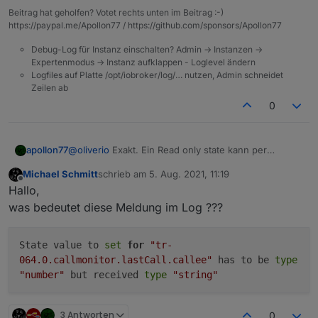
soll.
readonly (warum auch immer) erstellt, dann muss man
Beitrag hat geholfen? Votet rechts unten im Beitrag :-)
den ebenfalls mit ack=true beschreiben, da es
https://paypal.me/Apollon77 / https://github.com/sponsors/Apollon77
ansonsten ein fehler gibt,
Debug-Log für Instanz einschalten? Admin -> Instanzen ->
Expertenmodus -> Instanz aufklappen - Loglevel ändern
Logfiles auf Platte /opt/iobroker/log/… nutzen, Admin schneidet
Zeilen ab
0
apollon77
@
oliverio
Exakt. Ein Read only state kann per
definition nicht kontrolliert werden weil er nur einen
Michael Schmitt
schrieb am
5. Aug. 2021, 11:19
Wert bereitstellt :-) Daher die Meldung.
zuletzt editiert von
Offline
Hallo,
was bedeutet diese Meldung im Log ???
State value to
set
for
"tr-
064.0.callmonitor.lastCall.callee"
has to be
type
"number"
but received
type
"string"
3 Antworten
0