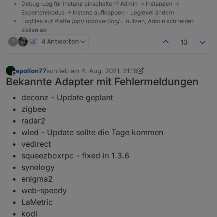
Debug-Log für Instanz einschalten? Admin -> Instanzen ->
Expertenmodus -> Instanz aufklappen - Loglevel ändern
Logfiles auf Platte /opt/iobroker/log/… nutzen, Admin schneidet
Zeilen ab
?
4 Antworten
13
apollon77
schrieb am
4. Aug. 2021, 21:19
zuletzt editiert von apollon77
8. Okt. 2021, 00:33
Offline
Bekannte Adapter mit Fehlermeldungen
deconz - Update geplant
zigbee
radar2
wled - Update sollte die Tage kommen
vedirect
squeezboxrpc - fixed in 1.3.6
synology
enigma2
web-speedy
LaMetric
kodi