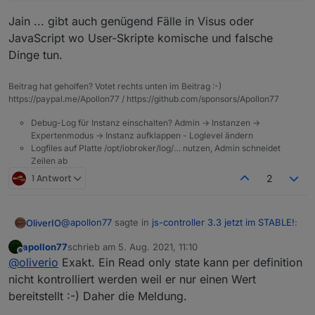
Jain ... gibt auch genügend Fälle in Visus oder
JavaScript wo User-Skripte komische und falsche
Dinge tun.
Beitrag hat geholfen? Votet rechts unten im Beitrag :-)
https://paypal.me/Apollon77 / https://github.com/sponsors/Apollon77
Debug-Log für Instanz einschalten? Admin -> Instanzen ->
Expertenmodus -> Instanz aufklappen - Loglevel ändern
Logfiles auf Platte /opt/iobroker/log/… nutzen, Admin schneidet
Zeilen ab
1 Antwort
2
@
apollon77
sagte in
js-controller 3.3 jetzt im STABLE!
:
OliverIO
apollon77
schrieb am
5. Aug. 2021, 11:10
zuletzt editiert von
Offline
@
idlebit
Na ok :-))
@
oliverio
Exakt. Ein Read only state kann per definition
nicht kontrolliert werden weil er nur einen Wert
also das heisst, das readonly states eigentlich nur von
Laut Quellcode ist die einzige Stelle für den Teil
bereitstellt :-) Daher die Meldung.
adaptern erstellt und beschrieben werden sollen und
so:
wenn dann immer mit ack=true geschrieben werden
wenn man in skripten eigene datenpunkte als