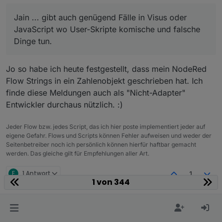
mal ok und es muss weiter gehen.
bitte melden und Loglevel hochsetzen auf "warn".
Jain ... gibt auch genügend Fälle in Visus oder
Das Logging der Meldungen erfolgt nur auf "info".
EDIT: Für Wled sollte richtung Wochenende ein
Sollte sich also mit deinem "warn/error per pushover
Update kommen (ml mindestens im Latest)
JavaScript wo User-Skripte komische und falsche
senden" nicht kollidieren.
Dinge tun.
Wie gesagt, den normalen User interessiert es
ja nicht ob irgend ein Wert mit dem falschenb
Jain ... gibt auch genügend Fälle in Visus oder
Datentyp geschrieben wird, sondern nur die
Jo so habe ich heute festgestellt, dass mein NodeRed
JavaScript wo User-Skripte komische und falsche
Entwickler!
Flow Strings in ein Zahlenobjekt geschrieben hat. Ich
Dinge tun.
finde diese Meldungen auch als "Nicht-Adapter"
Entwickler durchaus nützlich. :)
Jeder Flow bzw. jedes Script, das ich hier poste implementiert jeder auf
eigene Gefahr. Flows und Scripts können Fehler aufweisen und weder der
Seitenbetreiber noch ich persönlich können hierfür haftbar gemacht
werden. Das gleiche gilt für Empfehlungen aller Art.
F
1 Antwort
1
1 von 344
Hallo,
Michael Schmitt
was bedeutet diese Meldung im Log ???
apollon77
schrieb am
5. Aug. 2021, 11:25