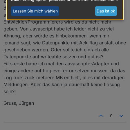
zusammengesucht habe. Leider ist es so, dass einige
der Scripte seit langer Zeit nicht mehr gepflegt wurden,
Lassen Sie mich wählen
Das ist ok
aber bislang tadellos liefen. Ein Update seitens
Entwickler/Programmierers wird es da nicht mehr
geben. Von Javascript habe ich leider nicht zu viel
Ahnung, aber würde es hinbekommen, wenn mir
jemand sagt, wie Datenpunkte mit Ack-flag anstatt ohne
geschrieben werden. Oder sollte ich einfach alle
Datenpunkte auf writeable setzen und gut ist?
Fürs erste habe ich mal den Javascripte-Adapter und
einige andere auf Loglevel error setzen müssen, da das
Log ruck zuck mehrere MB enthielt, alles mit derartigen
Meldungen. Aber das kann ja dauerhaft keine Lösung
sein?!
Gruss, Jürgen
0