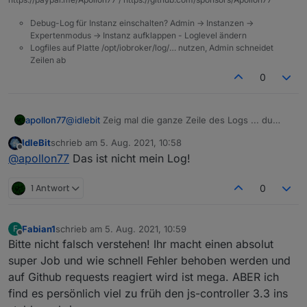
Debug-Log für Instanz einschalten? Admin -> Instanzen ->
Expertenmodus -> Instanz aufklappen - Loglevel ändern
Logfiles auf Platte /opt/iobroker/log/… nutzen, Admin schneidet
Zeilen ab
0
apollon77
@
idlebit
Zeig mal die ganze Zeile des Logs ... du
hast oben nur nen ausschnitt gepostet!
IdleBit
schrieb am
5. Aug. 2021, 10:58
zuletzt editiert von
Offline
@
apollon77
Das ist nicht mein Log!
1 Antwort
0
Fabian1
schrieb am
5. Aug. 2021, 10:59
F
zuletzt editiert von
Offline
Bitte nicht falsch verstehen! Ihr macht einen absolut
super Job und wie schnell Fehler behoben werden und
auf Github requests reagiert wird ist mega. ABER ich
find es persönlich viel zu früh den js-controller 3.3 ins