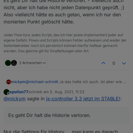
Es geht Dir halt die Historie verloren. - Vielleicht auch
nicht, aber ich habe nicht jeden Datenpunkt geprüft. ;)
Also vielleicht hätte es auch getan, wenn ich nur den
monierten Punkt gelöscht hätte.
Jeder Flow bzw. jedes Script, das ich hier poste implementiert jeder auf
eigene Gefahr. Flows und Scripts können Fehler aufweisen und weder der
Seitenbetreiber noch ich persönlich können hierfür haftbar gemacht
werden. Das gleiche gilt für Empfehlungen aller Art.
2 Antworten
0
@
michael-schmitt
Ja das hatte ich auch. Ist aber wie in
mickym
der Anleitung beschrieben.
apollon77
schrieb am
5. Aug. 2021, 11:23
Ich habe die Datenpunkte alle gelöscht (des
zuletzt editiert von
Offline
@
mickym
sagte in
js-controller 3.3 jetzt im STABLE!
:
Callmonitors) und dann den Adapter neu gestartet und
der Adapter hat die Objekte dann mit dem korrekten
Also zum Beispiel den Callmonitor.
Typ angelegt.
Es geht Dir halt die Historie verloren.
Es geht Dir halt die Historie verloren. - Vielleicht auch
nicht, aber ich habe nicht jeden Datenpunkt geprüft. ;)
Also vielleicht hätte es auch getan, wenn ich nur den
Nur die Settings für History ... man kann es danach
monierten Punkt gelöscht hätte.