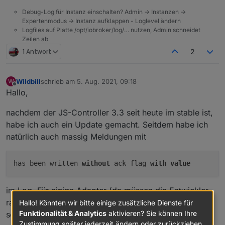
Debug-Log für Instanz einschalten? Admin -> Instanzen ->
Expertenmodus -> Instanz aufklappen - Loglevel ändern
Logfiles auf Platte /opt/iobroker/log/… nutzen, Admin schneidet
Zeilen ab
1 Antwort
2
Wildbill
schrieb am
5. Aug. 2021, 09:18
W
zuletzt editiert von
Offline
Hallo,
nachdem der JS-Controller 3.3 seit heute im stable ist,
habe ich auch ein Update gemacht. Seitdem habe ich
natürlich auch massig Meldungen mit
has been written
without
ack
-
flag
with
value
im Log. Für einige Adapter (da müssen die Entwickler
ran, steht ja oben), aber auch für viele Scripte, die ich
Hallo! Könnten wir bitte einige zusätzliche Dienste für
Funktionalität & Analytics
aktivieren? Sie können Ihre
seit Jahren laufen habe und hier im Forum und Internet
Zustimmung später jederzeit ändern oder zurückziehen.