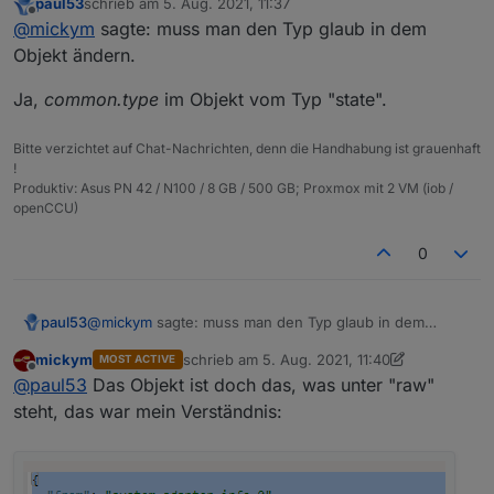
paul53
schrieb am
5. Aug. 2021, 11:37
Objekt ändern.
zuletzt editiert von
Offline
@
mickym
sagte: muss man den Typ glaub in dem
Objekt ändern.
Ja,
common.type
im Objekt vom Typ "state".
Bitte verzichtet auf Chat-Nachrichten, denn die Handhabung ist grauenhaft
!
Produktiv: Asus PN 42 / N100 / 8 GB / 500 GB; Proxmox mit 2 VM (iob /
openCCU)
0
@
mickym
sagte: muss man den Typ glaub in dem
paul53
Objekt ändern.
mickym
schrieb am
5. Aug. 2021, 11:40
MOST ACTIVE
Ja,
common.type
im Objekt vom Typ "state".
zuletzt editiert von mickym
8. Mai 2021, 13:41
Offline
@
paul53
Das Objekt ist doch das, was unter "raw"
steht, das war mein Verständnis: