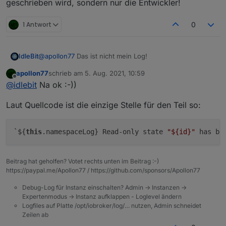
geschrieben wird, sondern nur die Entwickler!
1 Antwort
0
IdleBit
@
apollon77
Das ist nicht mein Log!
apollon77
schrieb am
5. Aug. 2021, 10:59
zuletzt editiert von
Offline
@
idlebit
Na ok :-))
Laut Quellcode ist die einzige Stelle für den Teil so:
`${
this
.namespaceLog} Read-only state 
"
${id}
"
 has be
Beitrag hat geholfen? Votet rechts unten im Beitrag :-)
https://paypal.me/Apollon77 / https://github.com/sponsors/Apollon77
Debug-Log für Instanz einschalten? Admin -> Instanzen ->
Expertenmodus -> Instanz aufklappen - Loglevel ändern
Logfiles auf Platte /opt/iobroker/log/… nutzen, Admin schneidet
Zeilen ab