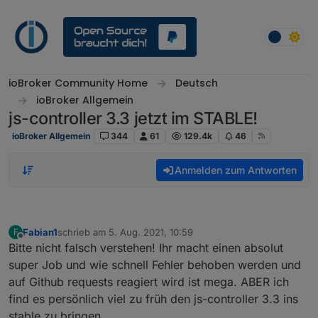
Weiter zum Inhalt
ioBroker Community Home
Deutsch
ioBroker Allgemein
js-controller 3.3 jetzt im STABLE!
ioBroker Allgemein
344
61
129.4k
46
Anmelden zum Antworten
Fabian1
schrieb am
5. Aug. 2021, 10:59
F
zuletzt editiert von
Offline
Bitte nicht falsch verstehen! Ihr macht einen absolut
super Job und wie schnell Fehler behoben werden und
auf Github requests reagiert wird ist mega. ABER ich
find es persönlich viel zu früh den js-controller 3.3 ins
stable zu bringen.