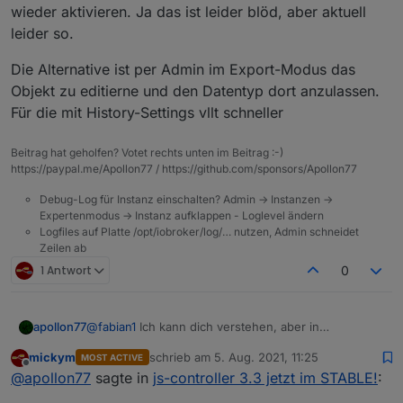
wieder aktivieren. Ja das ist leider blöd, aber aktuell
leider so.
Die Alternative ist per Admin im Export-Modus das
Objekt zu editierne und den Datentyp dort anzulassen.
Für die mit History-Settings vllt schneller
Beitrag hat geholfen? Votet rechts unten im Beitrag :-)
https://paypal.me/Apollon77 / https://github.com/sponsors/Apollon77
Debug-Log für Instanz einschalten? Admin -> Instanzen ->
Expertenmodus -> Instanz aufklappen - Loglevel ändern
Logfiles auf Platte /opt/iobroker/log/… nutzen, Admin schneidet
Zeilen ab
1 Antwort
0
@
fabian1
Ich kann dich verstehen, aber in
apollon77
meinen/unseren Augen ist es nicht zu früh. Wir
mickym
schrieb am
5. Aug. 2021, 11:25
MOST ACTIVE
haben jetzt ca. 3 Monate an den Adaptern gearbeitet
Daher gab es auch eine Info-Adapter-Meldung dazu
zuletzt editiert von
Offline
@
apollon77
sagte in
js-controller 3.3 jetzt im STABLE!
:
und dabei über 80 Adapter aktualisiert welche
und so weiter.
Meldungen geworfen haben. Irgendwann ist auch
Daher, falls noch noch einzelne Adapter übrig sind,