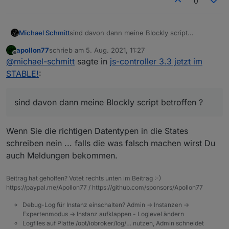
0
Es geht Dir halt die Historie verloren. - Vielleicht auch
nicht, aber ich habe nicht jeden Datenpunkt geprüft. ;)
Also vielleicht hätte es auch getan, wenn ich nur den
Michael Schmitt
sind davon dann meine Blockly script
monierten Punkt gelöscht hätte.
betroffen ?
apollon77
schrieb am
5. Aug. 2021, 11:27
zuletzt editiert von
Offline
@
michael-schmitt
sagte in
js-controller 3.3 jetzt im
STABLE!
:
sind davon dann meine Blockly script betroffen ?
Wenn Sie die richtigen Datentypen in die States
schreiben nein ... falls die was falsch machen wirst Du
auch Meldungen bekommen.
Beitrag hat geholfen? Votet rechts unten im Beitrag :-)
https://paypal.me/Apollon77 / https://github.com/sponsors/Apollon77
Debug-Log für Instanz einschalten? Admin -> Instanzen ->
Expertenmodus -> Instanz aufklappen - Loglevel ändern
Logfiles auf Platte /opt/iobroker/log/… nutzen, Admin schneidet