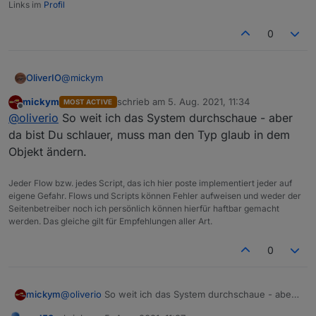
Links im
Profil
0
@
mickym
OliverIO
mickym
schrieb am
5. Aug. 2021, 11:34
MOST ACTIVE
schön wäre eine musterlösung für eine migration.
zuletzt editiert von
Offline
@
oliverio
So weit ich das System durchschaue - aber
dann könnte man die genau so in den adapter
einbauen
idee für eine Funktionssignatur wäre:
da bist Du schlauer, muss man den Typ glaub in dem
und es müsste sich nicht jeder eine eigene Funktion
Objekt ändern.
ausdenken.
Jeder Flow bzw. jedes Script, das ich hier poste implementiert jeder auf
oder müsste es eigentlich Object heißen?
eigene Gefahr. Flows und Scripts können Fehler aufweisen und weder der
Seitenbetreiber noch ich persönlich können hierfür haftbar gemacht
werden. Das gleiche gilt für Empfehlungen aller Art.
0
mickym
@
oliverio
So weit ich das System durchschaue - aber
da bist Du schlauer, muss man den Typ glaub in dem