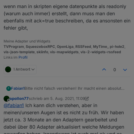
wenn man in skripten eigene datenpunkte als readonly
(warum auch immer) erstellt, dann muss man den
ebenfalls mit ack=true beschreiben, da es ansonsten ein
fehler gibt,
Meine Adapter und Widgets
TVProgram
,
SqueezeboxRPC
,
OpenLiga
,
RSSFeed
,
MyTime
,,
pi-hole2
,
vis-json-template
,
skiinfo
,
vis-mapwidgets
,
vis-2-widgets-rssfeed
Links im
Profil
1 Antwort
0
Bitte nicht falsch verstehen! Ihr macht einen absolut
Fabian1
F
super Job und wie schnell Fehler behoben werden
apollon77
schrieb am
5. Aug. 2021, 11:09
und auf Github requests reagiert wird ist mega. ABER
Zumindest nicht ohne die Möglichkeit die wrong Type
zuletzt editiert von apollon77
8. Mai 2021, 13:16
Offline
@
fabian1
Ich kann dich verstehen, aber in
ich find es persönlich viel zu früh den js-controller 3.3
Meldungen mit einer Einstellung zu unterdrücken. Ich
ins stable zu bringen.
verstehe, dass ihr aufräumen wollt um den wildwuchs
Ich zum Beispiel versuche meine logs super clean zu
meinen/unseren Augen ist es nicht zu früh. Wir haben
bei Adaptern in den Griff zu kriegen, aber da kann ja
halten, da ich mir jede Info, Warnung und Error
jetzt ca. 3 Monate an den Adaptern gearbeitet und
der normale User nichts für.
Meldung per Pushover schicken lasse und das hat bis
Gibt es die Möglichkeit, das Systemseitig zu
dabei über 80 Adapter aktualisiert welche Meldungen
jetzt hervorragend funktioniert, da ich selbst darauf
unterdrücken OHNE das loglevel umzustellen. Wie
geworfen haben. Irgendwann ist auch mal ok und es
achte, dass nichts unnötiges im log aufläuft. Jetzt mit