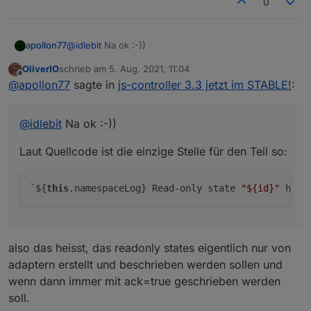
0
@
idlebit
Na ok :-))
apollon77
OliverIO
schrieb am
5. Aug. 2021, 11:04
Laut Quellcode ist die einzige Stelle für den Teil so:
zuletzt editiert von
Offline
@
apollon77
sagte in
js-controller 3.3 jetzt im STABLE!
:
@
idlebit
Na ok :-))
Laut Quellcode ist die einzige Stelle für den Teil so:
`${
this
.namespaceLog} Read-only state 
"
${id}
"
 has 
also das heisst, das readonly states eigentlich nur von
adaptern erstellt und beschrieben werden sollen und
wenn dann immer mit ack=true geschrieben werden
soll.