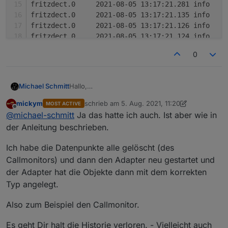
f
f
f
f
0
Hallo,
Michael Schmitt
was bedeutet diese Meldung im Log ???
mickym
schrieb am
5. Aug. 2021, 11:20
MOST ACTIVE
zuletzt editiert von mickym
8. Mai 2021, 13:23
Offline
@
michael-schmitt
Ja das hatte ich auch. Ist aber wie in
der Anleitung beschrieben.
Ich habe die Datenpunkte alle gelöscht (des
Callmonitors) und dann den Adapter neu gestartet und
der Adapter hat die Objekte dann mit dem korrekten
Typ angelegt.
Also zum Beispiel den Callmonitor.
Es geht Dir halt die Historie verloren. - Vielleicht auch