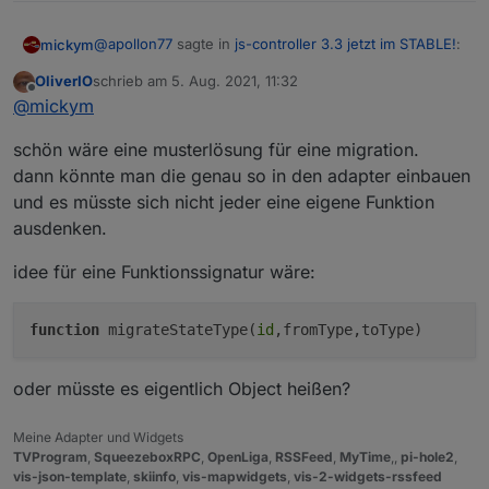
@
apollon77
sagte in
js-controller 3.3 jetzt im STABLE!
:
mickym
OliverIO
schrieb am
5. Aug. 2021, 11:32
zuletzt editiert von
Offline
@
mickym
sagte in
js-controller 3.3 jetzt im
@
mickym
STABLE!
:
Ja ich schrieb ja dass ich zu faul war, jetzt zu warten
schön wäre eine musterlösung für eine migration.
welche Datenpunkte alle moniert werden, da das ja
dann könnte man die genau so in den adapter einbauen
Es geht Dir halt die Historie verloren.
auch nicht immer gleich funktioniert. Am Besten
und es müsste sich nicht jeder eine eigene Funktion
müsste das ja der Adapterentwickler wissen, aber
keine Ahnung ob man als Adapterentwickler auch den
ausdenken.
Nur die Settings für History ... man kann es
Typ eines Objektes nachträglich ändern kann. Ich geh
danach wieder aktivieren. Ja das ist leider blöd,
mal davon aus, dass das geht, aber ist halt zusätzliche
idee für eine Funktionssignatur wäre:
aber aktuell leider so.
Arbeit für die Entwickler.
Die Alternative ist per Admin im Export-Modus
function
migrateStateType(
id
,fromType,toType)
das Objekt zu editierne und den Datentyp dort
anzulassen. Für die mit History-Settings vllt
schneller
oder müsste es eigentlich Object heißen?
Meine Adapter und Widgets
TVProgram
,
SqueezeboxRPC
,
OpenLiga
,
RSSFeed
,
MyTime
,,
pi-hole2
,
vis-json-template
,
skiinfo
,
vis-mapwidgets
,
vis-2-widgets-rssfeed