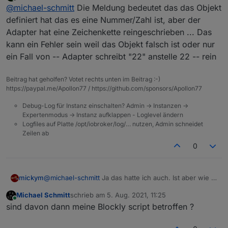
zuletzt editiert von
Offline
@
michael-schmitt
Die Meldung bedeutet das das Objekt
definiert hat das es eine Nummer/Zahl ist, aber der
Adapter hat eine Zeichenkette reingeschrieben ... Das
kann ein Fehler sein weil das Objekt falsch ist oder nur
ein Fall von -- Adapter schreibt "22" anstelle 22 -- rein
Beitrag hat geholfen? Votet rechts unten im Beitrag :-)
https://paypal.me/Apollon77 / https://github.com/sponsors/Apollon77
Debug-Log für Instanz einschalten? Admin -> Instanzen ->
Expertenmodus -> Instanz aufklappen - Loglevel ändern
Logfiles auf Platte /opt/iobroker/log/… nutzen, Admin schneidet
Zeilen ab
0
@
michael-schmitt
Ja das hatte ich auch. Ist aber wie in
mickym
der Anleitung beschrieben.
Michael Schmitt
schrieb am
5. Aug. 2021, 11:25
Ich habe die Datenpunkte alle gelöscht (des
zuletzt editiert von
Online
sind davon dann meine Blockly script betroffen ?
Callmonitors) und dann den Adapter neu gestartet und
der Adapter hat die Objekte dann mit dem korrekten
Also zum Beispiel den Callmonitor.
Typ angelegt.