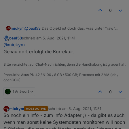
0
@
paul53
Das Objekt ist doch das, was unter "raw"
mickym
steht, das war mein Verständnis:
paul53
schrieb am
5. Aug. 2021, 11:41
zuletzt editiert von
Offline
@
mickym
Genau dort erfolgt die Korrektur.
Bitte verzichtet auf Chat-Nachrichten, denn die Handhabung ist grauenhaft
!
Produktiv: Asus PN 42 / N100 / 8 GB / 500 GB; Proxmox mit 2 VM (iob /
openCCU)
1 Antwort
0
mickym
schrieb am
5. Aug. 2021, 11:51
MOST ACTIVE
zuletzt editiert von
Offline
So noch ein Info - zum Info Adapter ;) - da gibt es auch
wenn man sonst keine Systemdaten monitoren will noch
EDIT: Ach so ich verstehe was Du meinst vom Typ
5 Objekte, die man auch löscht, damit der Adapter die
state (letzte Zeile). ;)