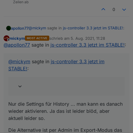
Zeilen ab
0
@
mickym
sagte in
js-controller 3.3 jetzt im STABLE!
:
apollon77
mickym
schrieb am
5. Aug. 2021, 11:28
MOST ACTIVE
zuletzt editiert von
Offline
Es geht Dir halt die Historie verloren.
@
apollon77
sagte in
js-controller 3.3 jetzt im STABLE!
:
Nur die Settings für History ... man kann es danach
@
mickym
sagte in
js-controller 3.3 jetzt im
wieder aktivieren. Ja das ist leider blöd, aber aktuell
STABLE!
:
leider so.
Die Alternative ist per Admin im Export-Modus das
Objekt zu editierne und den Datentyp dort
anzulassen. Für die mit History-Settings vllt schneller
Nur die Settings für History ... man kann es danach
wieder aktivieren. Ja das ist leider blöd, aber
aktuell leider so.
Die Alternative ist per Admin im Export-Modus das