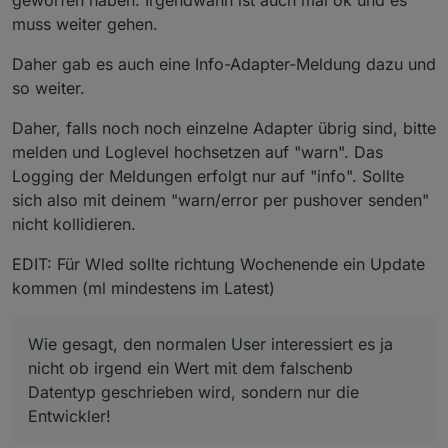
gesagt, den normalen User interessiert es ja nicht ob
dem js-controller 3.3 ist das unmöglich, da z.B. der
irgend ein Wert mit dem falschenb Datentyp
muss weiter gehen.
WLED Adapter 100te von Meldungen rauswirft.
geschrieben wird, sondern nur die Entwickler!
Daher gab es auch eine Info-Adapter-Meldung dazu und
so weiter.
Daher, falls noch noch einzelne Adapter übrig sind, bitte
melden und Loglevel hochsetzen auf "warn". Das
Logging der Meldungen erfolgt nur auf "info". Sollte
sich also mit deinem "warn/error per pushover senden"
nicht kollidieren.
EDIT: Für Wled sollte richtung Wochenende ein Update
kommen (ml mindestens im Latest)
Wie gesagt, den normalen User interessiert es ja
nicht ob irgend ein Wert mit dem falschenb
Datentyp geschrieben wird, sondern nur die
Entwickler!