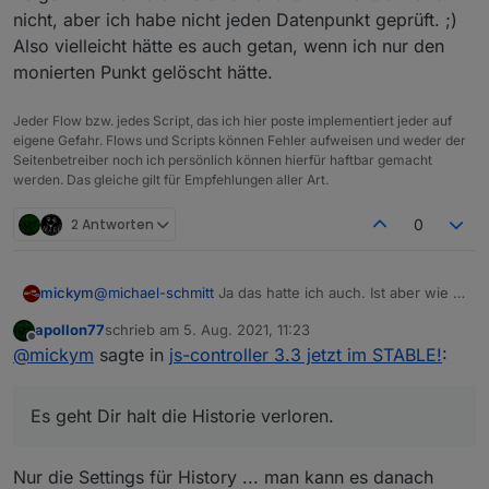
nicht, aber ich habe nicht jeden Datenpunkt geprüft. ;)
Also vielleicht hätte es auch getan, wenn ich nur den
monierten Punkt gelöscht hätte.
Jeder Flow bzw. jedes Script, das ich hier poste implementiert jeder auf
eigene Gefahr. Flows und Scripts können Fehler aufweisen und weder der
Seitenbetreiber noch ich persönlich können hierfür haftbar gemacht
werden. Das gleiche gilt für Empfehlungen aller Art.
2 Antworten
0
@
michael-schmitt
Ja das hatte ich auch. Ist aber wie in
mickym
der Anleitung beschrieben.
apollon77
schrieb am
5. Aug. 2021, 11:23
Ich habe die Datenpunkte alle gelöscht (des
zuletzt editiert von
Offline
@
mickym
sagte in
js-controller 3.3 jetzt im STABLE!
:
Callmonitors) und dann den Adapter neu gestartet und
der Adapter hat die Objekte dann mit dem korrekten
Also zum Beispiel den Callmonitor.
Typ angelegt.
Es geht Dir halt die Historie verloren.
Es geht Dir halt die Historie verloren. - Vielleicht auch
nicht, aber ich habe nicht jeden Datenpunkt geprüft. ;)
Also vielleicht hätte es auch getan, wenn ich nur den
Nur die Settings für History ... man kann es danach
monierten Punkt gelöscht hätte.