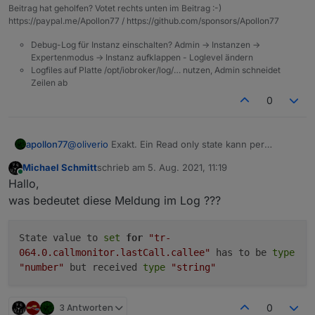
soll.
readonly (warum auch immer) erstellt, dann muss man
Beitrag hat geholfen? Votet rechts unten im Beitrag :-)
den ebenfalls mit ack=true beschreiben, da es
https://paypal.me/Apollon77 / https://github.com/sponsors/Apollon77
ansonsten ein fehler gibt,
Debug-Log für Instanz einschalten? Admin -> Instanzen ->
Expertenmodus -> Instanz aufklappen - Loglevel ändern
Logfiles auf Platte /opt/iobroker/log/… nutzen, Admin schneidet
Zeilen ab
0
apollon77
@
oliverio
Exakt. Ein Read only state kann per
definition nicht kontrolliert werden weil er nur einen
Michael Schmitt
schrieb am
5. Aug. 2021, 11:19
Wert bereitstellt :-) Daher die Meldung.
zuletzt editiert von
Online
Hallo,
was bedeutet diese Meldung im Log ???
State value to
set
for
"tr-
064.0.callmonitor.lastCall.callee"
has to be
type
"number"
but received
type
"string"
3 Antworten
0