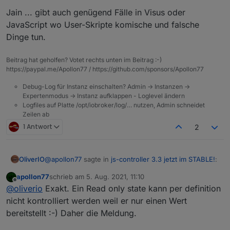
Jain ... gibt auch genügend Fälle in Visus oder
JavaScript wo User-Skripte komische und falsche
Dinge tun.
Beitrag hat geholfen? Votet rechts unten im Beitrag :-)
https://paypal.me/Apollon77 / https://github.com/sponsors/Apollon77
Debug-Log für Instanz einschalten? Admin -> Instanzen ->
Expertenmodus -> Instanz aufklappen - Loglevel ändern
Logfiles auf Platte /opt/iobroker/log/… nutzen, Admin schneidet
Zeilen ab
1 Antwort
2
@
apollon77
sagte in
js-controller 3.3 jetzt im STABLE!
:
OliverIO
apollon77
schrieb am
5. Aug. 2021, 11:10
zuletzt editiert von
Offline
@
idlebit
Na ok :-))
@
oliverio
Exakt. Ein Read only state kann per definition
nicht kontrolliert werden weil er nur einen Wert
also das heisst, das readonly states eigentlich nur von
Laut Quellcode ist die einzige Stelle für den Teil
bereitstellt :-) Daher die Meldung.
adaptern erstellt und beschrieben werden sollen und
so:
wenn dann immer mit ack=true geschrieben werden
wenn man in skripten eigene datenpunkte als