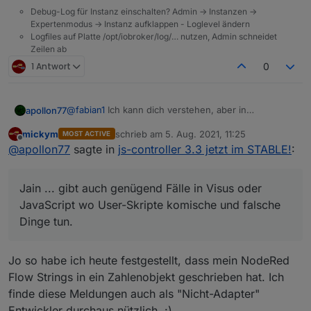
Debug-Log für Instanz einschalten? Admin -> Instanzen ->
Expertenmodus -> Instanz aufklappen - Loglevel ändern
Logfiles auf Platte /opt/iobroker/log/… nutzen, Admin schneidet
Zeilen ab
1 Antwort
0
@
fabian1
Ich kann dich verstehen, aber in
apollon77
meinen/unseren Augen ist es nicht zu früh. Wir
mickym
schrieb am
5. Aug. 2021, 11:25
MOST ACTIVE
haben jetzt ca. 3 Monate an den Adaptern gearbeitet
Daher gab es auch eine Info-Adapter-Meldung dazu
zuletzt editiert von
Offline
@
apollon77
sagte in
js-controller 3.3 jetzt im STABLE!
:
und dabei über 80 Adapter aktualisiert welche
und so weiter.
Meldungen geworfen haben. Irgendwann ist auch
Daher, falls noch noch einzelne Adapter übrig sind,
mal ok und es muss weiter gehen.
bitte melden und Loglevel hochsetzen auf "warn".
Jain ... gibt auch genügend Fälle in Visus oder
Das Logging der Meldungen erfolgt nur auf "info".
EDIT: Für Wled sollte richtung Wochenende ein
Sollte sich also mit deinem "warn/error per pushover
Update kommen (ml mindestens im Latest)
JavaScript wo User-Skripte komische und falsche
senden" nicht kollidieren.
Dinge tun.
Wie gesagt, den normalen User interessiert es
ja nicht ob irgend ein Wert mit dem falschenb
Jain ... gibt auch genügend Fälle in Visus oder
Datentyp geschrieben wird, sondern nur die
Jo so habe ich heute festgestellt, dass mein NodeRed
JavaScript wo User-Skripte komische und falsche
Entwickler!
Flow Strings in ein Zahlenobjekt geschrieben hat. Ich
Dinge tun.
finde diese Meldungen auch als "Nicht-Adapter"
Entwickler durchaus nützlich. :)