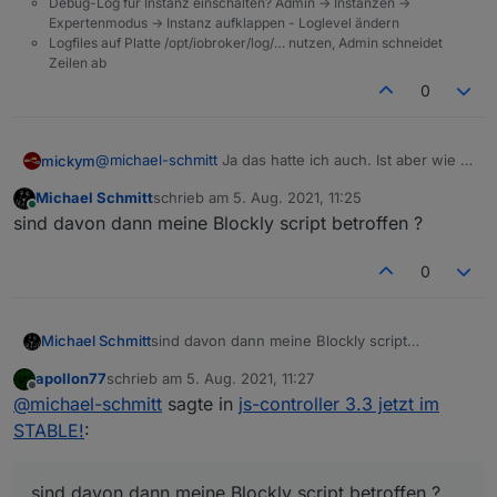
Debug-Log für Instanz einschalten? Admin -> Instanzen ->
Expertenmodus -> Instanz aufklappen - Loglevel ändern
Logfiles auf Platte /opt/iobroker/log/… nutzen, Admin schneidet
Zeilen ab
0
@
michael-schmitt
Ja das hatte ich auch. Ist aber wie in
mickym
der Anleitung beschrieben.
Michael Schmitt
schrieb am
5. Aug. 2021, 11:25
Ich habe die Datenpunkte alle gelöscht (des
zuletzt editiert von
Online
sind davon dann meine Blockly script betroffen ?
Callmonitors) und dann den Adapter neu gestartet und
der Adapter hat die Objekte dann mit dem korrekten
Also zum Beispiel den Callmonitor.
Typ angelegt.
0
Es geht Dir halt die Historie verloren. - Vielleicht auch
nicht, aber ich habe nicht jeden Datenpunkt geprüft. ;)
Also vielleicht hätte es auch getan, wenn ich nur den
Michael Schmitt
sind davon dann meine Blockly script
monierten Punkt gelöscht hätte.
betroffen ?
apollon77
schrieb am
5. Aug. 2021, 11:27
zuletzt editiert von
Offline
@
michael-schmitt
sagte in
js-controller 3.3 jetzt im
STABLE!
:
sind davon dann meine Blockly script betroffen ?