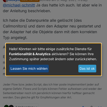
zuletzt editiert von mickym
8. Mai 2021, 13:23
Offline
@
michael-schmitt
Ja das hatte ich auch. Ist aber wie in
der Anleitung beschrieben.
Ich habe die Datenpunkte alle gelöscht (des
Callmonitors) und dann den Adapter neu gestartet und
der Adapter hat die Objekte dann mit dem korrekten
Typ angelegt.
Also zum Beispiel den Callmonitor.
Hallo! Könnten wir bitte einige zusätzliche Dienste für
Funktionalität & Analytics
aktivieren? Sie können Ihre
Es geht Dir halt die Historie verloren. - Vielleicht auch
Zustimmung später jederzeit ändern oder zurückziehen.
nicht, aber ich habe nicht jeden Datenpunkt geprüft. ;)
Also vielleicht hätte es auch getan, wenn ich nur den
Lassen Sie mich wählen
Das ist ok
monierten Punkt gelöscht hätte.
Jeder Flow bzw. jedes Script, das ich hier poste implementiert jeder auf
eigene Gefahr. Flows und Scripts können Fehler aufweisen und weder der
Seitenbetreiber noch ich persönlich können hierfür haftbar gemacht
werden. Das gleiche gilt für Empfehlungen aller Art.