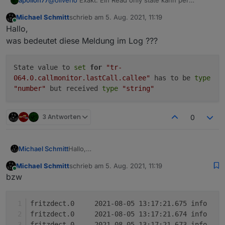
apollon77
@
oliverio
Exakt. Ein Read only state kann per
definition nicht kontrolliert werden weil er nur einen
Michael Schmitt
schrieb am
5. Aug. 2021, 11:19
Wert bereitstellt :-) Daher die Meldung.
zuletzt editiert von
Online
Hallo,
was bedeutet diese Meldung im Log ???
State value to
set
for
"tr-
064.0.callmonitor.lastCall.callee"
has to be
type
"number"
but received
type
"string"
3 Antworten
0
Hallo,
Michael Schmitt
was bedeutet diese Meldung im Log ???
Michael Schmitt
schrieb am
5. Aug. 2021, 11:19
zuletzt editiert von
Online
bzw
f
f
f