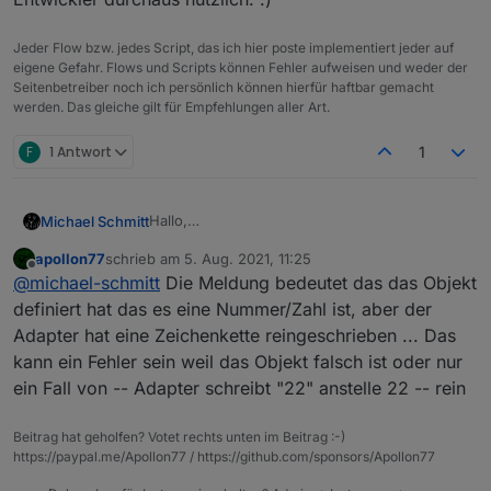
Jeder Flow bzw. jedes Script, das ich hier poste implementiert jeder auf
eigene Gefahr. Flows und Scripts können Fehler aufweisen und weder der
Seitenbetreiber noch ich persönlich können hierfür haftbar gemacht
werden. Das gleiche gilt für Empfehlungen aller Art.
F
1 Antwort
1
Hallo,
Michael Schmitt
was bedeutet diese Meldung im Log ???
apollon77
schrieb am
5. Aug. 2021, 11:25
zuletzt editiert von
Offline
@
michael-schmitt
Die Meldung bedeutet das das Objekt
definiert hat das es eine Nummer/Zahl ist, aber der
Adapter hat eine Zeichenkette reingeschrieben ... Das
kann ein Fehler sein weil das Objekt falsch ist oder nur
ein Fall von -- Adapter schreibt "22" anstelle 22 -- rein
Beitrag hat geholfen? Votet rechts unten im Beitrag :-)
https://paypal.me/Apollon77 / https://github.com/sponsors/Apollon77