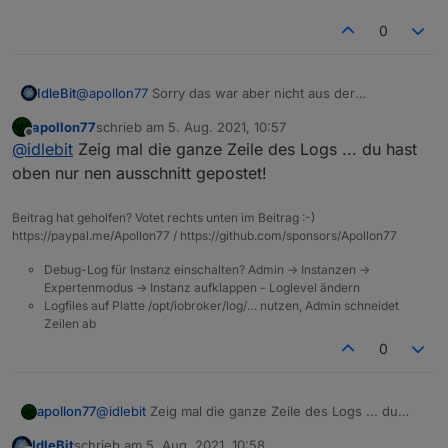
warum
0
IdleBit
@
apollon77
Sorry das war aber nicht aus der
Fehlermeldung zu erlesen, dass es sich um einen Read-
apollon77
schrieb am
5. Aug. 2021, 10:57
Only State handelt.....
zuletzt editiert von
Offline
@
idlebit
Zeig mal die ganze Zeile des Logs ... du hast
oben nur nen ausschnitt gepostet!
Beitrag hat geholfen? Votet rechts unten im Beitrag :-)
https://paypal.me/Apollon77 / https://github.com/sponsors/Apollon77
Debug-Log für Instanz einschalten? Admin -> Instanzen ->
Expertenmodus -> Instanz aufklappen - Loglevel ändern
Logfiles auf Platte /opt/iobroker/log/… nutzen, Admin schneidet
Zeilen ab
0
apollon77
@
idlebit
Zeig mal die ganze Zeile des Logs ... du
hast oben nur nen ausschnitt gepostet!
IdleBit
schrieb am
5. Aug. 2021, 10:58