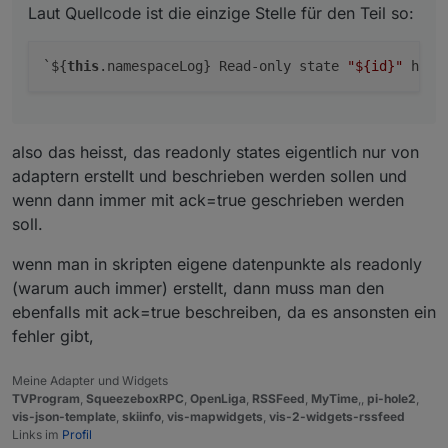
Laut Quellcode ist die einzige Stelle für den Teil so:
`${
this
.namespaceLog} Read-only state 
"
${id}
"
 has 
also das heisst, das readonly states eigentlich nur von
adaptern erstellt und beschrieben werden sollen und
wenn dann immer mit ack=true geschrieben werden
soll.
wenn man in skripten eigene datenpunkte als readonly
(warum auch immer) erstellt, dann muss man den
ebenfalls mit ack=true beschreiben, da es ansonsten ein
fehler gibt,
Meine Adapter und Widgets
TVProgram
,
SqueezeboxRPC
,
OpenLiga
,
RSSFeed
,
MyTime
,,
pi-hole2
,
vis-json-template
,
skiinfo
,
vis-mapwidgets
,
vis-2-widgets-rssfeed
Links im
Profil