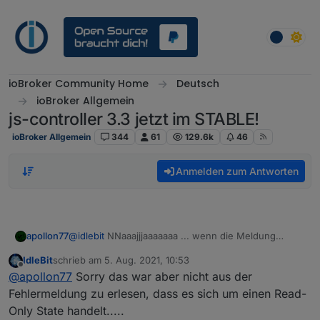
Weiter zum Inhalt
ioBroker Community Home
Deutsch
ioBroker Allgemein
js-controller 3.3 jetzt im STABLE!
ioBroker Allgemein
344
61
129.6k
46
Anmelden zum Antworten
apollon77
@
idlebit
NNaaajjjaaaaaaa ... wenn die Meldung
kommt dann wird ein Read-Only State geschrieben
IdleBit
schrieb am
5. Aug. 2021, 10:53
... die Hauptfrage für mich ist : Warum denn
zuletzt editiert von
Offline
@
apollon77
Sorry das war aber nicht aus der
überhaupt? Aber ja eine Lösung (die pragmatischste
aber nicht die beste) ist das von Dir vorgeschlagene.
Fehlermeldung zu erlesen, dass es sich um einen Read-
Die richtige Lösung ist zu schauen warum man
Only State handelt.....
überhaupt auf ein Read-Only-State schreibt und