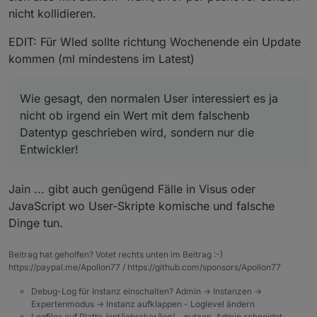
nicht kollidieren.
EDIT: Für Wled sollte richtung Wochenende ein Update
kommen (ml mindestens im Latest)
Wie gesagt, den normalen User interessiert es ja
nicht ob irgend ein Wert mit dem falschenb
Datentyp geschrieben wird, sondern nur die
Entwickler!
Jain ... gibt auch genügend Fälle in Visus oder
JavaScript wo User-Skripte komische und falsche
Dinge tun.
Beitrag hat geholfen? Votet rechts unten im Beitrag :-)
https://paypal.me/Apollon77 / https://github.com/sponsors/Apollon77
Debug-Log für Instanz einschalten? Admin -> Instanzen ->
Expertenmodus -> Instanz aufklappen - Loglevel ändern
Logfiles auf Platte /opt/iobroker/log/… nutzen, Admin schneidet