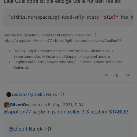
Laut Quellcode ist die einzige Stelle für den Teil so:
`${
this
.namespaceLog} Read-only state 
"
${id}
"
 has be
Beitrag hat geholfen? Votet rechts unten im Beitrag :-)
https://paypal.me/Apollon77 / https://github.com/sponsors/Apollon77
Debug-Log für Instanz einschalten? Admin -> Instanzen ->
Expertenmodus -> Instanz aufklappen - Loglevel ändern
Logfiles auf Platte /opt/iobroker/log/… nutzen, Admin schneidet
Zeilen ab
0
@
idlebit
Na ok :-))
apollon77
OliverIO
schrieb am
5. Aug. 2021, 11:04
Laut Quellcode ist die einzige Stelle für den Teil so:
zuletzt editiert von
Offline
@
apollon77
sagte in
js-controller 3.3 jetzt im STABLE!
:
@
idlebit
Na ok :-))