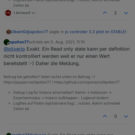
Zeilen ab
1 Antwort
2
@
apollon77
sagte in
js-controller 3.3 jetzt im STABLE!
:
OliverIO
apollon77
schrieb am
5. Aug. 2021, 11:10
zuletzt editiert von
Offline
@
idlebit
Na ok :-))
@
oliverio
Exakt. Ein Read only state kann per definition
nicht kontrolliert werden weil er nur einen Wert
also das heisst, das readonly states eigentlich nur von
Laut Quellcode ist die einzige Stelle für den Teil
bereitstellt :-) Daher die Meldung.
adaptern erstellt und beschrieben werden sollen und
so:
wenn dann immer mit ack=true geschrieben werden
wenn man in skripten eigene datenpunkte als
soll.
readonly (warum auch immer) erstellt, dann muss man
Beitrag hat geholfen? Votet rechts unten im Beitrag :-)
den ebenfalls mit ack=true beschreiben, da es
https://paypal.me/Apollon77 / https://github.com/sponsors/Apollon77
ansonsten ein fehler gibt,
Debug-Log für Instanz einschalten? Admin -> Instanzen ->
Expertenmodus -> Instanz aufklappen - Loglevel ändern
Logfiles auf Platte /opt/iobroker/log/… nutzen, Admin schneidet
Zeilen ab
0