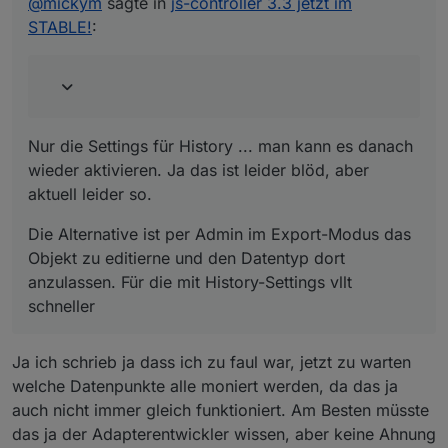
@
mickym
sagte in
js-controller 3.3 jetzt im
wieder aktivieren. Ja das ist leider blöd, aber aktuell
STABLE!
:
leider so.
Die Alternative ist per Admin im Export-Modus das
Objekt zu editierne und den Datentyp dort
anzulassen. Für die mit History-Settings vllt schneller
Nur die Settings für History ... man kann es danach
wieder aktivieren. Ja das ist leider blöd, aber
aktuell leider so.
Die Alternative ist per Admin im Export-Modus das
Objekt zu editierne und den Datentyp dort
anzulassen. Für die mit History-Settings vllt
schneller
Ja ich schrieb ja dass ich zu faul war, jetzt zu warten
welche Datenpunkte alle moniert werden, da das ja
auch nicht immer gleich funktioniert. Am Besten müsste
das ja der Adapterentwickler wissen, aber keine Ahnung