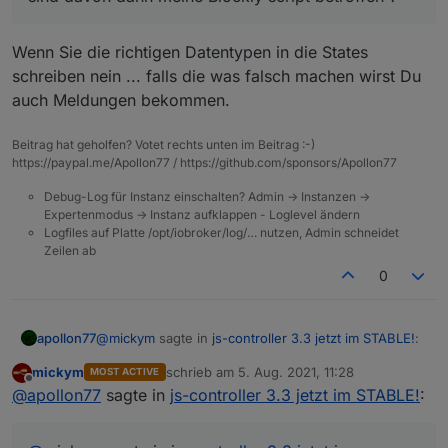
Wenn Sie die richtigen Datentypen in die States
schreiben nein ... falls die was falsch machen wirst Du
auch Meldungen bekommen.
Beitrag hat geholfen? Votet rechts unten im Beitrag :-)
https://paypal.me/Apollon77 / https://github.com/sponsors/Apollon77
Debug-Log für Instanz einschalten? Admin -> Instanzen ->
Expertenmodus -> Instanz aufklappen - Loglevel ändern
Logfiles auf Platte /opt/iobroker/log/… nutzen, Admin schneidet
Zeilen ab
0
@
mickym
sagte in
js-controller 3.3 jetzt im STABLE!
:
apollon77
mickym
schrieb am
5. Aug. 2021, 11:28
MOST ACTIVE
zuletzt editiert von
Offline
Es geht Dir halt die Historie verloren.
@
apollon77
sagte in
js-controller 3.3 jetzt im STABLE!
:
Nur die Settings für History ... man kann es danach