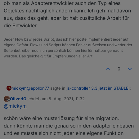
ob man als Adapterentwickler auch den Typ eines
Objektes nachträglich ändern kann. Ich geh mal davon
aus, dass das geht, aber ist halt zusätzliche Arbeit für
die Entwickler.
Jeder Flow bzw. jedes Script, das ich hier poste implementiert jeder auf
eigene Gefahr. Flows und Scripts können Fehler aufweisen und weder der
Seitenbetreiber noch ich persönlich können hierfür haftbar gemacht
werden. Das gleiche gilt für Empfehlungen aller Art.
0
@
apollon77
sagte in
js-controller 3.3 jetzt im STABLE!
:
mickym
OliverIO
schrieb am
5. Aug. 2021, 11:32
zuletzt editiert von
Offline
@
mickym
sagte in
js-controller 3.3 jetzt im
@
mickym
STABLE!
:
Ja ich schrieb ja dass ich zu faul war, jetzt zu warten
schön wäre eine musterlösung für eine migration.
welche Datenpunkte alle moniert werden, da das ja
dann könnte man die genau so in den adapter einbauen
Es geht Dir halt die Historie verloren.
auch nicht immer gleich funktioniert. Am Besten
und es müsste sich nicht jeder eine eigene Funktion
müsste das ja der Adapterentwickler wissen, aber