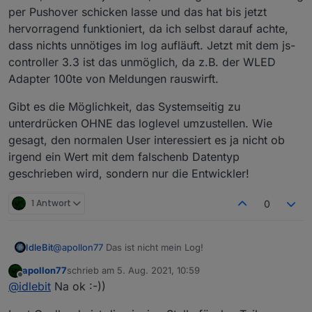
per Pushover schicken lasse und das hat bis jetzt
hervorragend funktioniert, da ich selbst darauf achte,
dass nichts unnötiges im log aufläuft. Jetzt mit dem js-
controller 3.3 ist das unmöglich, da z.B. der WLED
Adapter 100te von Meldungen rauswirft.
Gibt es die Möglichkeit, das Systemseitig zu
unterdrücken OHNE das loglevel umzustellen. Wie
gesagt, den normalen User interessiert es ja nicht ob
irgend ein Wert mit dem falschenb Datentyp
geschrieben wird, sondern nur die Entwickler!
1 Antwort
0
IdleBit
@
apollon77
Das ist nicht mein Log!
apollon77
schrieb am
5. Aug. 2021, 10:59
zuletzt editiert von
Offline
@
idlebit
Na ok :-))