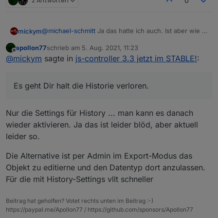
2 Antworten
0
@
michael-schmitt
Ja das hatte ich auch. Ist aber wie in
mickym
der Anleitung beschrieben.
apollon77
schrieb am
5. Aug. 2021, 11:23
Ich habe die Datenpunkte alle gelöscht (des
zuletzt editiert von
Offline
@
mickym
sagte in
js-controller 3.3 jetzt im STABLE!
:
Callmonitors) und dann den Adapter neu gestartet und
der Adapter hat die Objekte dann mit dem korrekten
Also zum Beispiel den Callmonitor.
Typ angelegt.
Es geht Dir halt die Historie verloren.
Es geht Dir halt die Historie verloren. - Vielleicht auch
nicht, aber ich habe nicht jeden Datenpunkt geprüft. ;)
Also vielleicht hätte es auch getan, wenn ich nur den
Nur die Settings für History ... man kann es danach
monierten Punkt gelöscht hätte.
wieder aktivieren. Ja das ist leider blöd, aber aktuell
leider so.
Die Alternative ist per Admin im Export-Modus das
Objekt zu editierne und den Datentyp dort anzulassen.
Für die mit History-Settings vllt schneller
Beitrag hat geholfen? Votet rechts unten im Beitrag :-)
https://paypal.me/Apollon77 / https://github.com/sponsors/Apollon77