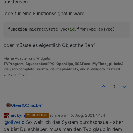
keine Ahnung ob man als Adapterentwickler auch den
ausdenken.
Nur die Settings für History ... man kann es
Typ eines Objektes nachträglich ändern kann. Ich geh
danach wieder aktivieren. Ja das ist leider blöd,
mal davon aus, dass das geht, aber ist halt zusätzliche
idee für eine Funktionssignatur wäre:
aber aktuell leider so.
Arbeit für die Entwickler.
Die Alternative ist per Admin im Export-Modus
function
migrateStateType(
id
,fromType,toType)
das Objekt zu editierne und den Datentyp dort
anzulassen. Für die mit History-Settings vllt
schneller
oder müsste es eigentlich Object heißen?
Meine Adapter und Widgets
TVProgram
,
SqueezeboxRPC
,
OpenLiga
,
RSSFeed
,
MyTime
,,
pi-hole2
,
vis-json-template
,
skiinfo
,
vis-mapwidgets
,
vis-2-widgets-rssfeed
Links im
Profil
0
@
mickym
OliverIO
mickym
schrieb am
5. Aug. 2021, 11:34
MOST ACTIVE
schön wäre eine musterlösung für eine migration.
zuletzt editiert von
Offline
@
oliverio
So weit ich das System durchschaue - aber
dann könnte man die genau so in den adapter
einbauen
idee für eine Funktionssignatur wäre:
da bist Du schlauer, muss man den Typ glaub in dem