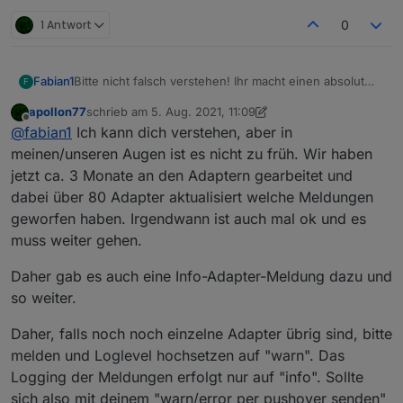
1 Antwort
0
Bitte nicht falsch verstehen! Ihr macht einen absolut
Fabian1
F
super Job und wie schnell Fehler behoben werden
apollon77
schrieb am
5. Aug. 2021, 11:09
und auf Github requests reagiert wird ist mega. ABER
Zumindest nicht ohne die Möglichkeit die wrong Type
zuletzt editiert von apollon77
8. Mai 2021, 13:16
Offline
@
fabian1
Ich kann dich verstehen, aber in
ich find es persönlich viel zu früh den js-controller 3.3
Meldungen mit einer Einstellung zu unterdrücken. Ich
ins stable zu bringen.
verstehe, dass ihr aufräumen wollt um den wildwuchs
Ich zum Beispiel versuche meine logs super clean zu
meinen/unseren Augen ist es nicht zu früh. Wir haben
bei Adaptern in den Griff zu kriegen, aber da kann ja
halten, da ich mir jede Info, Warnung und Error
jetzt ca. 3 Monate an den Adaptern gearbeitet und
der normale User nichts für.
Meldung per Pushover schicken lasse und das hat bis
Gibt es die Möglichkeit, das Systemseitig zu
dabei über 80 Adapter aktualisiert welche Meldungen
jetzt hervorragend funktioniert, da ich selbst darauf
unterdrücken OHNE das loglevel umzustellen. Wie
geworfen haben. Irgendwann ist auch mal ok und es
achte, dass nichts unnötiges im log aufläuft. Jetzt mit
gesagt, den normalen User interessiert es ja nicht ob
dem js-controller 3.3 ist das unmöglich, da z.B. der
irgend ein Wert mit dem falschenb Datentyp
muss weiter gehen.
WLED Adapter 100te von Meldungen rauswirft.
geschrieben wird, sondern nur die Entwickler!
Daher gab es auch eine Info-Adapter-Meldung dazu und
so weiter.
Daher, falls noch noch einzelne Adapter übrig sind, bitte
melden und Loglevel hochsetzen auf "warn". Das
Logging der Meldungen erfolgt nur auf "info". Sollte
sich also mit deinem "warn/error per pushover senden"