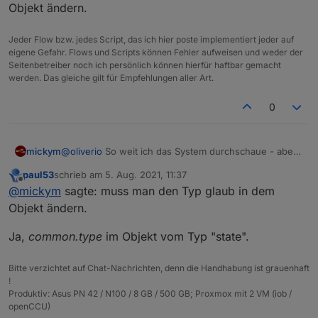
und es müsste sich nicht jeder eine eigene Funktion
Objekt ändern.
ausdenken.
Jeder Flow bzw. jedes Script, das ich hier poste implementiert jeder auf
oder müsste es eigentlich Object heißen?
eigene Gefahr. Flows und Scripts können Fehler aufweisen und weder der
Seitenbetreiber noch ich persönlich können hierfür haftbar gemacht
werden. Das gleiche gilt für Empfehlungen aller Art.
0
mickym
@
oliverio
So weit ich das System durchschaue - aber
da bist Du schlauer, muss man den Typ glaub in dem
paul53
schrieb am
5. Aug. 2021, 11:37
Objekt ändern.
zuletzt editiert von
Offline
@
mickym
sagte: muss man den Typ glaub in dem
Objekt ändern.
Ja,
common.type
im Objekt vom Typ "state".
Bitte verzichtet auf Chat-Nachrichten, denn die Handhabung ist grauenhaft
!
Produktiv: Asus PN 42 / N100 / 8 GB / 500 GB; Proxmox mit 2 VM (iob /
openCCU)