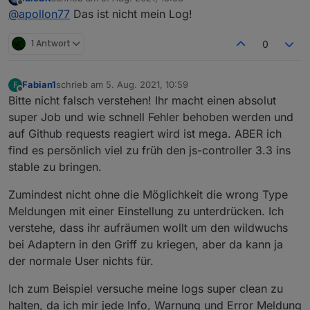
zuletzt editiert von
Offline
@
apollon77
Das ist nicht mein Log!
1 Antwort
0
Fabian1
schrieb am
5. Aug. 2021, 10:59
F
zuletzt editiert von
Offline
Bitte nicht falsch verstehen! Ihr macht einen absolut
super Job und wie schnell Fehler behoben werden und
auf Github requests reagiert wird ist mega. ABER ich
find es persönlich viel zu früh den js-controller 3.3 ins
stable zu bringen.
Zumindest nicht ohne die Möglichkeit die wrong Type
Meldungen mit einer Einstellung zu unterdrücken. Ich
verstehe, dass ihr aufräumen wollt um den wildwuchs
bei Adaptern in den Griff zu kriegen, aber da kann ja
der normale User nichts für.
Ich zum Beispiel versuche meine logs super clean zu
halten, da ich mir jede Info, Warnung und Error Meldung