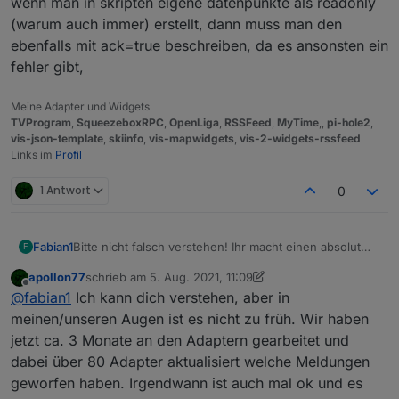
wenn man in skripten eigene datenpunkte als readonly
(warum auch immer) erstellt, dann muss man den
ebenfalls mit ack=true beschreiben, da es ansonsten ein
fehler gibt,
Meine Adapter und Widgets
TVProgram
,
SqueezeboxRPC
,
OpenLiga
,
RSSFeed
,
MyTime
,,
pi-hole2
,
vis-json-template
,
skiinfo
,
vis-mapwidgets
,
vis-2-widgets-rssfeed
Links im
Profil
1 Antwort
0
Bitte nicht falsch verstehen! Ihr macht einen absolut
Fabian1
F
super Job und wie schnell Fehler behoben werden
apollon77
schrieb am
5. Aug. 2021, 11:09
und auf Github requests reagiert wird ist mega. ABER
Zumindest nicht ohne die Möglichkeit die wrong Type
zuletzt editiert von apollon77
8. Mai 2021, 13:16
Offline
@
fabian1
Ich kann dich verstehen, aber in
ich find es persönlich viel zu früh den js-controller 3.3
Meldungen mit einer Einstellung zu unterdrücken. Ich
ins stable zu bringen.
verstehe, dass ihr aufräumen wollt um den wildwuchs
Ich zum Beispiel versuche meine logs super clean zu
meinen/unseren Augen ist es nicht zu früh. Wir haben
bei Adaptern in den Griff zu kriegen, aber da kann ja
halten, da ich mir jede Info, Warnung und Error
jetzt ca. 3 Monate an den Adaptern gearbeitet und
der normale User nichts für.
Meldung per Pushover schicken lasse und das hat bis
Gibt es die Möglichkeit, das Systemseitig zu
dabei über 80 Adapter aktualisiert welche Meldungen
jetzt hervorragend funktioniert, da ich selbst darauf
unterdrücken OHNE das loglevel umzustellen. Wie
geworfen haben. Irgendwann ist auch mal ok und es
achte, dass nichts unnötiges im log aufläuft. Jetzt mit
gesagt, den normalen User interessiert es ja nicht ob