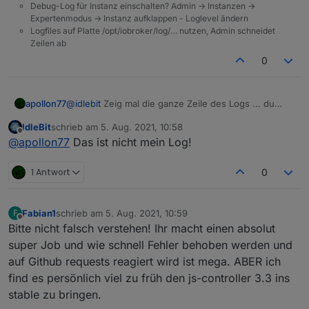
Debug-Log für Instanz einschalten? Admin -> Instanzen ->
Expertenmodus -> Instanz aufklappen - Loglevel ändern
Logfiles auf Platte /opt/iobroker/log/… nutzen, Admin schneidet
Zeilen ab
0
apollon77
@
idlebit
Zeig mal die ganze Zeile des Logs ... du
hast oben nur nen ausschnitt gepostet!
IdleBit
schrieb am
5. Aug. 2021, 10:58
zuletzt editiert von
Offline
@
apollon77
Das ist nicht mein Log!
1 Antwort
0
Fabian1
schrieb am
5. Aug. 2021, 10:59
F
zuletzt editiert von
Offline
Bitte nicht falsch verstehen! Ihr macht einen absolut
super Job und wie schnell Fehler behoben werden und
auf Github requests reagiert wird ist mega. ABER ich
find es persönlich viel zu früh den js-controller 3.3 ins
stable zu bringen.