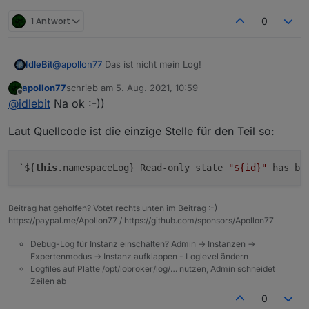
1 Antwort
0
IdleBit
@
apollon77
Das ist nicht mein Log!
apollon77
schrieb am
5. Aug. 2021, 10:59
zuletzt editiert von
Offline
@
idlebit
Na ok :-))
Laut Quellcode ist die einzige Stelle für den Teil so:
`${
this
.namespaceLog} Read-only state 
"
${id}
"
 has be
Beitrag hat geholfen? Votet rechts unten im Beitrag :-)
https://paypal.me/Apollon77 / https://github.com/sponsors/Apollon77
Debug-Log für Instanz einschalten? Admin -> Instanzen ->
Expertenmodus -> Instanz aufklappen - Loglevel ändern
Logfiles auf Platte /opt/iobroker/log/… nutzen, Admin schneidet
Zeilen ab
0