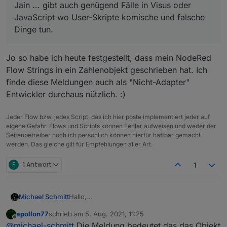
Jain ... gibt auch genügend Fälle in Visus oder
Das Logging der Meldungen erfolgt nur auf "info".
EDIT: Für Wled sollte richtung Wochenende ein
Sollte sich also mit deinem "warn/error per pushover
Update kommen (ml mindestens im Latest)
JavaScript wo User-Skripte komische und falsche
senden" nicht kollidieren.
Dinge tun.
Wie gesagt, den normalen User interessiert es
ja nicht ob irgend ein Wert mit dem falschenb
Jain ... gibt auch genügend Fälle in Visus oder
Datentyp geschrieben wird, sondern nur die
Jo so habe ich heute festgestellt, dass mein NodeRed
JavaScript wo User-Skripte komische und falsche
Entwickler!
Flow Strings in ein Zahlenobjekt geschrieben hat. Ich
Dinge tun.
finde diese Meldungen auch als "Nicht-Adapter"
Entwickler durchaus nützlich. :)
Jeder Flow bzw. jedes Script, das ich hier poste implementiert jeder auf
eigene Gefahr. Flows und Scripts können Fehler aufweisen und weder der
Seitenbetreiber noch ich persönlich können hierfür haftbar gemacht
werden. Das gleiche gilt für Empfehlungen aller Art.
F
1 Antwort
1
Hallo,
Michael Schmitt
was bedeutet diese Meldung im Log ???
apollon77
schrieb am
5. Aug. 2021, 11:25
zuletzt editiert von
Offline
@
michael-schmitt
Die Meldung bedeutet das das Objekt