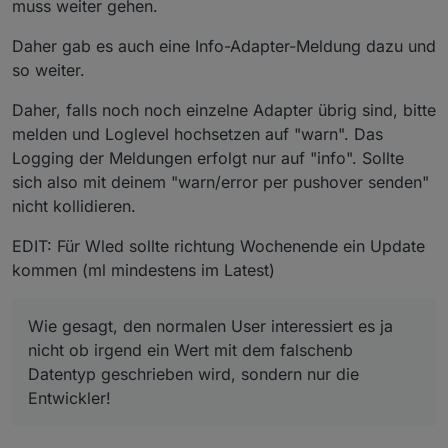
dem js-controller 3.3 ist das unmöglich, da z.B. der
irgend ein Wert mit dem falschenb Datentyp
muss weiter gehen.
WLED Adapter 100te von Meldungen rauswirft.
geschrieben wird, sondern nur die Entwickler!
Daher gab es auch eine Info-Adapter-Meldung dazu und
so weiter.
Daher, falls noch noch einzelne Adapter übrig sind, bitte
melden und Loglevel hochsetzen auf "warn". Das
Logging der Meldungen erfolgt nur auf "info". Sollte
sich also mit deinem "warn/error per pushover senden"
nicht kollidieren.
EDIT: Für Wled sollte richtung Wochenende ein Update
kommen (ml mindestens im Latest)
Wie gesagt, den normalen User interessiert es ja
nicht ob irgend ein Wert mit dem falschenb
Datentyp geschrieben wird, sondern nur die
Entwickler!