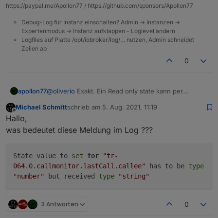
den ebenfalls mit ack=true beschreiben, da es
https://paypal.me/Apollon77 / https://github.com/sponsors/Apollon77
ansonsten ein fehler gibt,
Debug-Log für Instanz einschalten? Admin -> Instanzen ->
Expertenmodus -> Instanz aufklappen - Loglevel ändern
Logfiles auf Platte /opt/iobroker/log/… nutzen, Admin schneidet
Zeilen ab
0
apollon77
@
oliverio
Exakt. Ein Read only state kann per
definition nicht kontrolliert werden weil er nur einen
Michael Schmitt
schrieb am
5. Aug. 2021, 11:19
Wert bereitstellt :-) Daher die Meldung.
zuletzt editiert von
Offline
Hallo,
was bedeutet diese Meldung im Log ???
State value to
set
for
"tr-
064.0.callmonitor.lastCall.callee"
has to be
type
"number"
but received
type
"string"
3 Antworten
0