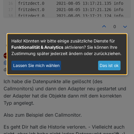
f
f
f
0
Hallo! Könnten wir bitte einige zusätzliche Dienste für
Hallo,
Michael Schmitt
Funktionalität & Analytics
aktivieren? Sie können Ihre
was bedeutet diese Meldung im Log ???
Zustimmung später jederzeit ändern oder zurückziehen.
mickym
schrieb am
5. Aug. 2021, 11:20
MOST ACTIVE
zuletzt editiert von mickym
8. Mai 2021, 13:23
Offline
@
michael-schmitt
Ja das hatte ich auch. Ist aber wie in
Lassen Sie mich wählen
Das ist ok
der Anleitung beschrieben.
Ich habe die Datenpunkte alle gelöscht (des
Callmonitors) und dann den Adapter neu gestartet und
der Adapter hat die Objekte dann mit dem korrekten
Typ angelegt.
Also zum Beispiel den Callmonitor.
Es geht Dir halt die Historie verloren. - Vielleicht auch
nicht, aber ich habe nicht jeden Datenpunkt geprüft. ;)