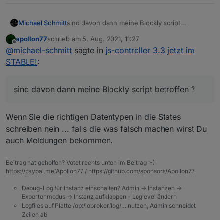
nicht, aber ich habe nicht jeden Datenpunkt geprüft. ;)
Also vielleicht hätte es auch getan, wenn ich nur den
Michael Schmitt
sind davon dann meine Blockly script
monierten Punkt gelöscht hätte.
betroffen ?
apollon77
schrieb am
5. Aug. 2021, 11:27
zuletzt editiert von
Offline
@
michael-schmitt
sagte in
js-controller 3.3 jetzt im
STABLE!
:
sind davon dann meine Blockly script betroffen ?
Wenn Sie die richtigen Datentypen in die States
schreiben nein ... falls die was falsch machen wirst Du
auch Meldungen bekommen.
Beitrag hat geholfen? Votet rechts unten im Beitrag :-)
https://paypal.me/Apollon77 / https://github.com/sponsors/Apollon77
Debug-Log für Instanz einschalten? Admin -> Instanzen ->
Expertenmodus -> Instanz aufklappen - Loglevel ändern
Logfiles auf Platte /opt/iobroker/log/… nutzen, Admin schneidet
Zeilen ab