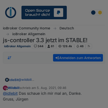
Weiter zum Inhalt
ioBroker Community Home
Deutsch
ioBroker Allgemein
js-controller 3.3 jetzt im STABLE!
ioBroker Allgemein
344
61
129.4k
46
Anmelden zum Antworten
@
wildbill
IdleBit
Einfach bei den setState als 3. Übergabeparameter ein
Wildbill
schrieb am
5. Aug. 2021, 09:46
W
true oder false mit übergeben.
zuletzt editiert von
Offline
@
idlebit
Das schaue ich mir mal an, Danke.
Gruß
Gruss, Jürgen
Dennis