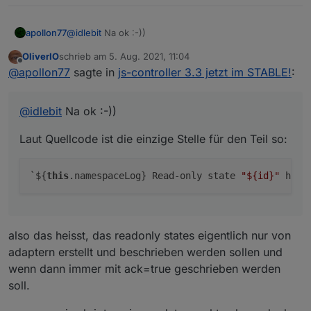
@
idlebit
Na ok :-))
apollon77
OliverIO
schrieb am
5. Aug. 2021, 11:04
Laut Quellcode ist die einzige Stelle für den Teil so:
zuletzt editiert von
Offline
@
apollon77
sagte in
js-controller 3.3 jetzt im STABLE!
:
@
idlebit
Na ok :-))
Laut Quellcode ist die einzige Stelle für den Teil so:
`${
this
.namespaceLog} Read-only state 
"
${id}
"
 has 
also das heisst, das readonly states eigentlich nur von
adaptern erstellt und beschrieben werden sollen und
wenn dann immer mit ack=true geschrieben werden
soll.