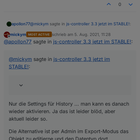
0
@
mickym
sagte in
js-controller 3.3 jetzt im STABLE!
:
apollon77
mickym
schrieb am
5. Aug. 2021, 11:28
MOST ACTIVE
zuletzt editiert von
Offline
Es geht Dir halt die Historie verloren.
@
apollon77
sagte in
js-controller 3.3 jetzt im STABLE!
:
Nur die Settings für History ... man kann es danach
@
mickym
sagte in
js-controller 3.3 jetzt im
wieder aktivieren. Ja das ist leider blöd, aber aktuell
STABLE!
:
leider so.
Die Alternative ist per Admin im Export-Modus das
Objekt zu editierne und den Datentyp dort
anzulassen. Für die mit History-Settings vllt schneller
Nur die Settings für History ... man kann es danach
wieder aktivieren. Ja das ist leider blöd, aber
aktuell leider so.
Die Alternative ist per Admin im Export-Modus das
Objekt zu editierne und den Datentyp dort