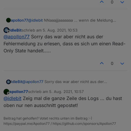
0
apollon77
@
idlebit
NNaaajjjaaaaaaa ... wenn die Meldung
kommt dann wird ein Read-Only State geschrieben
IdleBit
schrieb am
5. Aug. 2021, 10:53
... die Hauptfrage für mich ist : Warum denn
zuletzt editiert von
Offline
@
apollon77
Sorry das war aber nicht aus der
überhaupt? Aber ja eine Lösung (die pragmatischste
aber nicht die beste) ist das von Dir vorgeschlagene.
Fehlermeldung zu erlesen, dass es sich um einen Read-
Die richtige Lösung ist zu schauen warum man
Only State handelt.....
überhaupt auf ein Read-Only-State schreibt und
warum
0
IdleBit
@
apollon77
Sorry das war aber nicht aus der
Fehlermeldung zu erlesen, dass es sich um einen Read-
apollon77
schrieb am
5. Aug. 2021, 10:57
Only State handelt.....
zuletzt editiert von
Offline
@
idlebit
Zeig mal die ganze Zeile des Logs ... du hast
oben nur nen ausschnitt gepostet!
Beitrag hat geholfen? Votet rechts unten im Beitrag :-)
https://paypal.me/Apollon77 / https://github.com/sponsors/Apollon77