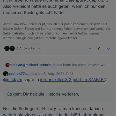
Also vielleicht hätte es auch getan, wenn ich nur den
monierten Punkt gelöscht hätte.
Jeder Flow bzw. jedes Script, das ich hier poste implementiert jeder auf
eigene Gefahr. Flows und Scripts können Fehler aufweisen und weder der
Seitenbetreiber noch ich persönlich können hierfür haftbar gemacht
werden. Das gleiche gilt für Empfehlungen aller Art.
2 Antworten
0
@
michael-schmitt
Ja das hatte ich auch. Ist aber wie in
mickym
der Anleitung beschrieben.
apollon77
schrieb am
5. Aug. 2021, 11:23
Ich habe die Datenpunkte alle gelöscht (des
zuletzt editiert von
Offline
@
mickym
sagte in
js-controller 3.3 jetzt im STABLE!
:
Callmonitors) und dann den Adapter neu gestartet und
der Adapter hat die Objekte dann mit dem korrekten
Also zum Beispiel den Callmonitor.
Typ angelegt.
Es geht Dir halt die Historie verloren.
Es geht Dir halt die Historie verloren. - Vielleicht auch
nicht, aber ich habe nicht jeden Datenpunkt geprüft. ;)
Also vielleicht hätte es auch getan, wenn ich nur den
Nur die Settings für History ... man kann es danach
monierten Punkt gelöscht hätte.
wieder aktivieren. Ja das ist leider blöd, aber aktuell