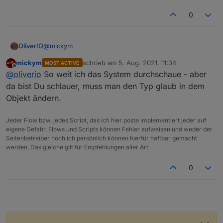
0
@
mickym
OliverIO
mickym
schrieb am
5. Aug. 2021, 11:34
MOST ACTIVE
schön wäre eine musterlösung für eine migration.
zuletzt editiert von
Offline
@
oliverio
So weit ich das System durchschaue - aber
dann könnte man die genau so in den adapter
einbauen
idee für eine Funktionssignatur wäre:
da bist Du schlauer, muss man den Typ glaub in dem
und es müsste sich nicht jeder eine eigene Funktion
Objekt ändern.
ausdenken.
Jeder Flow bzw. jedes Script, das ich hier poste implementiert jeder auf
oder müsste es eigentlich Object heißen?
eigene Gefahr. Flows und Scripts können Fehler aufweisen und weder der
Seitenbetreiber noch ich persönlich können hierfür haftbar gemacht
werden. Das gleiche gilt für Empfehlungen aller Art.
0