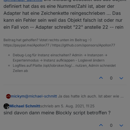
definiert hat das es eine Nummer/Zahl ist, aber der
Adapter hat eine Zeichenkette reingeschrieben ... Das
kann ein Fehler sein weil das Objekt falsch ist oder nur
ein Fall von -- Adapter schreibt "22" anstelle 22 -- rein
Beitrag hat geholfen? Votet rechts unten im Beitrag :-)
https://paypal.me/Apollon77 / https://github.com/sponsors/Apollon77
Debug-Log für Instanz einschalten? Admin -> Instanzen ->
Expertenmodus -> Instanz aufklappen - Loglevel ändern
Logfiles auf Platte /opt/iobroker/log/… nutzen, Admin schneidet
Zeilen ab
0
@
michael-schmitt
Ja das hatte ich auch. Ist aber wie in
mickym
der Anleitung beschrieben.
Michael Schmitt
schrieb am
5. Aug. 2021, 11:25
Ich habe die Datenpunkte alle gelöscht (des
zuletzt editiert von
Offline
sind davon dann meine Blockly script betroffen ?
Callmonitors) und dann den Adapter neu gestartet und
der Adapter hat die Objekte dann mit dem korrekten
Also zum Beispiel den Callmonitor.
Typ angelegt.
0
Es geht Dir halt die Historie verloren. - Vielleicht auch