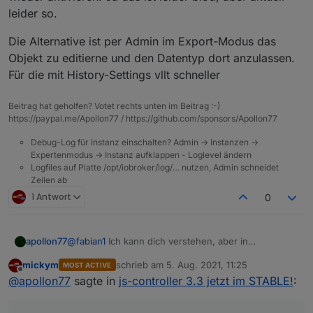
leider so.
Die Alternative ist per Admin im Export-Modus das
Objekt zu editierne und den Datentyp dort anzulassen.
Für die mit History-Settings vllt schneller
Beitrag hat geholfen? Votet rechts unten im Beitrag :-)
https://paypal.me/Apollon77 / https://github.com/sponsors/Apollon77
Debug-Log für Instanz einschalten? Admin -> Instanzen ->
Expertenmodus -> Instanz aufklappen - Loglevel ändern
Logfiles auf Platte /opt/iobroker/log/… nutzen, Admin schneidet
Zeilen ab
1 Antwort
0
@
fabian1
Ich kann dich verstehen, aber in
apollon77
meinen/unseren Augen ist es nicht zu früh. Wir
mickym
schrieb am
5. Aug. 2021, 11:25
MOST ACTIVE
haben jetzt ca. 3 Monate an den Adaptern gearbeitet
Daher gab es auch eine Info-Adapter-Meldung dazu
zuletzt editiert von
Offline
@
apollon77
sagte in
js-controller 3.3 jetzt im STABLE!
:
und dabei über 80 Adapter aktualisiert welche
und so weiter.
Meldungen geworfen haben. Irgendwann ist auch
Daher, falls noch noch einzelne Adapter übrig sind,
mal ok und es muss weiter gehen.
bitte melden und Loglevel hochsetzen auf "warn".