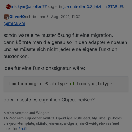
@
apollon77
sagte in
js-controller 3.3 jetzt im STABLE!
:
mickym
OliverIO
schrieb am
5. Aug. 2021, 11:32
zuletzt editiert von
Offline
@
mickym
sagte in
js-controller 3.3 jetzt im
@
mickym
STABLE!
:
Ja ich schrieb ja dass ich zu faul war, jetzt zu warten
schön wäre eine musterlösung für eine migration.
welche Datenpunkte alle moniert werden, da das ja
dann könnte man die genau so in den adapter einbauen
Es geht Dir halt die Historie verloren.
auch nicht immer gleich funktioniert. Am Besten
und es müsste sich nicht jeder eine eigene Funktion
müsste das ja der Adapterentwickler wissen, aber
keine Ahnung ob man als Adapterentwickler auch den
ausdenken.
Nur die Settings für History ... man kann es
Typ eines Objektes nachträglich ändern kann. Ich geh
danach wieder aktivieren. Ja das ist leider blöd,
mal davon aus, dass das geht, aber ist halt zusätzliche
idee für eine Funktionssignatur wäre:
aber aktuell leider so.
Arbeit für die Entwickler.
Die Alternative ist per Admin im Export-Modus
function
migrateStateType(
id
,fromType,toType)
das Objekt zu editierne und den Datentyp dort
anzulassen. Für die mit History-Settings vllt
schneller
oder müsste es eigentlich Object heißen?
Meine Adapter und Widgets
TVProgram
,
SqueezeboxRPC
,
OpenLiga
,
RSSFeed
,
MyTime
,,
pi-hole2
,
vis-json-template
,
skiinfo
,
vis-mapwidgets
,
vis-2-widgets-rssfeed
Links im
Profil