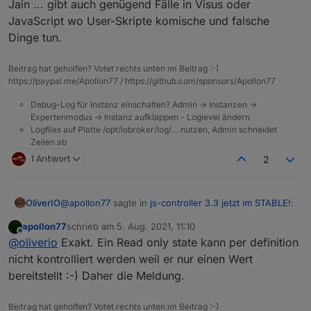
Jain ... gibt auch genügend Fälle in Visus oder
JavaScript wo User-Skripte komische und falsche
Dinge tun.
Beitrag hat geholfen? Votet rechts unten im Beitrag :-)
https://paypal.me/Apollon77 / https://github.com/sponsors/Apollon77
Debug-Log für Instanz einschalten? Admin -> Instanzen ->
Expertenmodus -> Instanz aufklappen - Loglevel ändern
Logfiles auf Platte /opt/iobroker/log/… nutzen, Admin schneidet
Zeilen ab
1 Antwort
2
@
apollon77
sagte in
js-controller 3.3 jetzt im STABLE!
:
OliverIO
apollon77
schrieb am
5. Aug. 2021, 11:10
zuletzt editiert von
Offline
@
idlebit
Na ok :-))
@
oliverio
Exakt. Ein Read only state kann per definition
nicht kontrolliert werden weil er nur einen Wert
also das heisst, das readonly states eigentlich nur von
Laut Quellcode ist die einzige Stelle für den Teil
bereitstellt :-) Daher die Meldung.
adaptern erstellt und beschrieben werden sollen und
so:
wenn dann immer mit ack=true geschrieben werden
wenn man in skripten eigene datenpunkte als
soll.
readonly (warum auch immer) erstellt, dann muss man
Beitrag hat geholfen? Votet rechts unten im Beitrag :-)