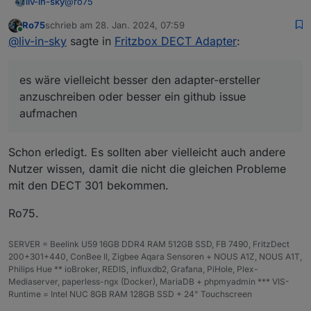
@
ro75
liv-in-sky
Ro75
schrieb am
28. Jan. 2024, 07:59
es wäre vielleicht besser den adapter-ersteller
zuletzt editiert von
Online
@
liv-in-sky
sagte in
Fritzbox DECT Adapter
:
anzuschreiben oder besser ein github issue
aufmachen
https://github.com/foxthefox/ioBroker.fritzdect
es wäre vielleicht besser den adapter-ersteller
@
foxthefox
scheint da evtl etwas mehr zu wissen
anzuschreiben oder besser ein github issue
aufmachen
Schon erledigt. Es sollten aber vielleicht auch andere
Nutzer wissen, damit die nicht die gleichen Probleme
mit den DECT 301 bekommen.
Ro75.
SERVER = Beelink U59 16GB DDR4 RAM 512GB SSD, FB 7490, FritzDect
200+301+440, ConBee II, Zigbee Aqara Sensoren + NOUS A1Z, NOUS A1T,
Philips Hue ** ioBroker, REDIS, influxdb2, Grafana, PiHole, Plex-
Mediaserver, paperless-ngx (Docker), MariaDB + phpmyadmin *** VIS-
Runtime = Intel NUC 8GB RAM 128GB SSD + 24" Touchscreen