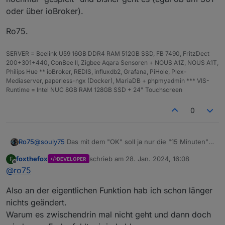
oder über ioBroker).
Ro75.
SERVER = Beelink U59 16GB DDR4 RAM 512GB SSD, FB 7490, FritzDect
200+301+440, ConBee II, Zigbee Aqara Sensoren + NOUS A1Z, NOUS A1T,
Philips Hue ** ioBroker, REDIS, influxdb2, Grafana, PiHole, Plex-
Mediaserver, paperless-ngx (Docker), MariaDB + phpmyadmin *** VIS-
Runtime = Intel NUC 8GB RAM 128GB SSD + 24" Touchscreen
0
@
souly75
Das mit dem "OK" soll ja nur die "15 Minuten"
Ro75
umgehen und eine sofortige Aktualisierung am Gerät
foxthefox
schrieb am
28. Jan. 2024, 16:08
F
DEVELOPER
bewirken, was ja auch so funktioniert - sollte aber auch
Habe jetzt nochmal auf die 2.5.9 auf dem Hauptsystem
zuletzt editiert von
Offline
@
ro75
mit jeder anderen Taste gehen.
aktualisert und jetzt KEINE Häkchen gesetzt. Gerade
nochmal "gespielt" und bisher geht es (egal ob am 301
Ro75.
Also an der eigentlichen Funktion hab ich schon länger
oder über ioBroker).
nichts geändert.
Warum es zwischendrin mal nicht geht und dann doch