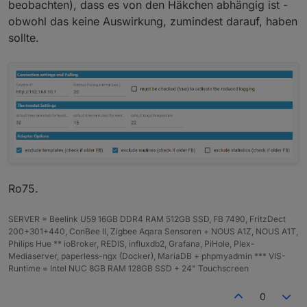
beobachten), dass es von den Häkchen abhängig ist -
den HeatingControl Adapter.
obwohl das keine Auswirkung, zumindest darauf, haben
wenn du manuell am Thermostat änderst, darfst du
Ro75.
nicht die ok taste betätigen. dann übernimmt iobroker
sollte.
die Temperatur. eben wieder probiert
Ro75.
SERVER = Beelink U59 16GB DDR4 RAM 512GB SSD, FB 7490, FritzDect
200+301+440, ConBee II, Zigbee Aqara Sensoren + NOUS A1Z, NOUS A1T,
Philips Hue ** ioBroker, REDIS, influxdb2, Grafana, PiHole, Plex-
Mediaserver, paperless-ngx (Docker), MariaDB + phpmyadmin *** VIS-
Runtime = Intel NUC 8GB RAM 128GB SSD + 24" Touchscreen
0