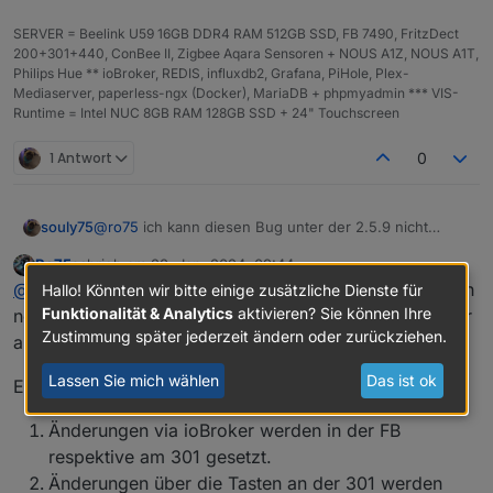
SERVER = Beelink U59 16GB DDR4 RAM 512GB SSD, FB 7490, FritzDect
200+301+440, ConBee II, Zigbee Aqara Sensoren + NOUS A1Z, NOUS A1T,
Philips Hue ** ioBroker, REDIS, influxdb2, Grafana, PiHole, Plex-
Mediaserver, paperless-ngx (Docker), MariaDB + phpmyadmin *** VIS-
Runtime = Intel NUC 8GB RAM 128GB SSD + 24" Touchscreen
1 Antwort
0
souly75
@
ro75
ich kann diesen Bug unter der 2.5.9 nicht
bestätigen. Habe es eben nachgestellt an meinen 301
Ro75
schrieb am
28. Jan. 2024, 09:44
und ich kann per Adapter sowie manuell ändern und
zuletzt editiert von
Online
@
souly75
also ich habe es an meinem Testsystem eben
Hallo! Könnten wir bitte einige zusätzliche Dienste für
es wird entsprechend übernommen
Funktionalität & Analytics
aktivieren? Sie können Ihre
nocheinmal probiert. Habe es mit der 2.5.9 und mit der
Zustimmung später jederzeit ändern oder zurückziehen.
aktuellen GIT versucht.
Lassen Sie mich wählen
Das ist ok
Ergebnis:
Änderungen via ioBroker werden in der FB
respektive am 301 gesetzt.
Änderungen über die Tasten an der 301 werden