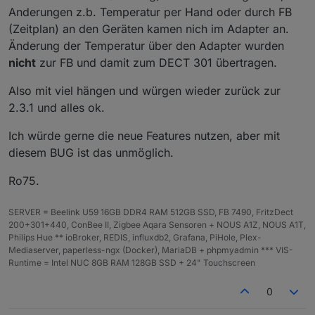
Anderungen z.b. Temperatur per Hand oder durch FB
(Zeitplan) an den Geräten kamen nich im Adapter an.
Änderung der Temperatur über den Adapter wurden
nicht
zur FB und damit zum DECT 301 übertragen.
Also mit viel hängen und würgen wieder zurück zur
2.3.1 und alles ok.
Ich würde gerne die neue Features nutzen, aber mit
diesem BUG ist das unmöglich.
Ro75.
SERVER = Beelink U59 16GB DDR4 RAM 512GB SSD, FB 7490, FritzDect
200+301+440, ConBee II, Zigbee Aqara Sensoren + NOUS A1Z, NOUS A1T,
Philips Hue ** ioBroker, REDIS, influxdb2, Grafana, PiHole, Plex-
Mediaserver, paperless-ngx (Docker), MariaDB + phpmyadmin *** VIS-
Runtime = Intel NUC 8GB RAM 128GB SSD + 24" Touchscreen
0