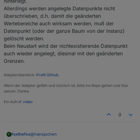
hinterlegt.
ist: Der Datenpunkt ist für 0 - 32°C angelegt. Bei
Allerdings werden angelegte Datenpunkte nicht
meiner Außensteckdose im Gartenhaus kommen
überschrieben, d.h. damit die geänderten
aber auch mal kältere Temperaturen vor. Ich habe
den Range einfach von Hand geändert. Vielleicht
Wertebereiche auch wirksam werden, muß der
wäre deutlich großzügigerer Bereich (etwa -30°C
Datenpunkt (oder der ganze Baum von der Instanz)
bis +50°C) sinnvoll. Kann ja auch sein, dass eine
gelöscht werden.
Innensteckdose mal hinter einem Ofen steckt.
Beim Neustart wird der nichtexistierende Datenpunkt
auch wieder angelegt, diesmal mit den geänderten
Grenzen.
Adapterüberblick:
Profil Github
;
Wenn der Adapter gefällt und nützlich ist, bitte ins Repo gehen und Star
setzen. Danke
Ein Aufruf:
video
0
@
hansjochen
foxthefox
F