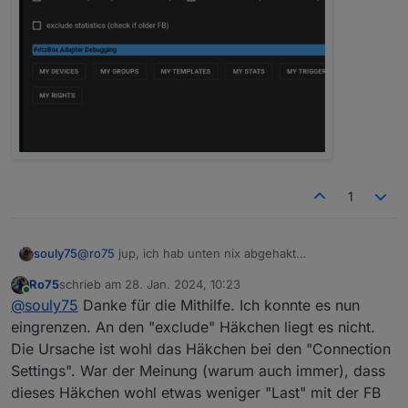
1
souly75
@
ro75
jup, ich hab unten nix abgehakt
Ro75
schrieb am
28. Jan. 2024, 10:23
zuletzt editiert von
Online
@
souly75
Danke für die Mithilfe. Ich konnte es nun
eingrenzen. An den "exclude" Häkchen liegt es nicht.
Die Ursache ist wohl das Häkchen bei den "Connection
Settings". War der Meinung (warum auch immer), dass
dieses Häkchen wohl etwas weniger "Last" mit der FB