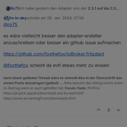
Ich habe gestern den Adapter von der
2.3.1 auf die 2.5.9
Ro75
angehoben
. Dann das Passwort neu gesetzt und es sah
liv-in-sky
schrieb am
28. Jan. 2024, 07:58
alles perfekt aus. Die Steckdosen (DECT 200) ohne
Bei den DECT 301 (Heizung) sah auch alles gut aus, nur
zuletzt editiert von
Offline
@
ro75
Probleme, Daten kamen.
Anderungen z.b. Temperatur per Hand oder durch FB
(Zeitplan) an den Geräten kamen nich im Adapter an.
Also mit viel hängen und würgen wieder zurück zur 2.3.1
es wäre vielleicht besser den adapter-ersteller
Änderung der Temperatur über den Adapter wurden
und alles ok.
nicht
zur FB und damit zum DECT 301 übertragen.
Ich würde gerne die neue Features nutzen, aber mit
anzuschreiben oder besser ein github issue aufmachen
diesem BUG ist das unmöglich.
Ro75.
https://github.com/foxthefox/ioBroker.fritzdect
@
foxthefox
scheint da evtl etwas mehr zu wissen
nach einem gelösten Thread wäre es sinnvoll dies in der Überschrift des
ersten Posts einzutragen [gelöst]-...
Bitte benutzt das Voting rechts unten
im Beitrag wenn er euch geholfen hat.
Forum-Tools:
PicPick
https://picpick.app/en/download/ und ScreenToGif
https://www.screentogif.com/downloads.html
0