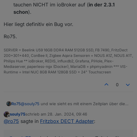
tauchen NICHT im ioBroker auf (
in der 2.3.1
schon
).
Hier liegt definitiv ein Bug vor.
Ro75.
SERVER = Beelink U59 16GB DDR4 RAM 512GB SSD, FB 7490, FritzDect
200+301+440, ConBee II, Zigbee Aqara Sensoren + NOUS A1Z, NOUS A1T,
Philips Hue ** ioBroker, REDIS, influxdb2, Grafana, PiHole, Plex-
Mediaserver, paperless-ngx (Docker), MariaDB + phpmyadmin *** VIS-
Runtime = Intel NUC 8GB RAM 128GB SSD + 24" Touchscreen
0
@
souly75
und wie sieht es mit einem Zeitplan über die
Ro75
Fritzbox aus? Adapterupdate regulär oder via GIT?
souly75
schrieb am
28. Jan. 2024, 09:46
Ro75.
zuletzt editiert von
Offline
@
ro75
sagte in
Fritzbox DECT Adapter
: