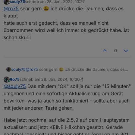
souly75
schrieb am
28. Jan. 2024, 10:27
Ursache ist wohl das Häkchen bei den "Connection
Im Moment läuft die 2.5.10 auf dem Testsystem
zuletzt editiert von
Offline
@
ro75
sehr gern 😃 ich drücke die Daumen, dass es
Settings". War der Meinung (warum auch immer), dass
reibungslos. Ich werde also nochmal den Versuch auf
dieses Häkchen wohl etwas weniger "Last" mit der FB
dem Hauptsystem versuchen.
Danke für deine Mithilfe und dir ein schönen Sonntag.
klappt
erzeugt. Dabei sollte ja nur das Logging reduziert
hatte auch erst gedacht, dass es manuell nicht
werden. Auf alle Fälle ist das der Verursacher.
Ro75.
übernommen wird weil ich immer ok gedrückt habe..ist
schon skuril
0
souly75
@
ro75
sehr gern 😃 ich drücke die Daumen, dass es
klappt
Ro75
schrieb am
28. Jan. 2024, 10:30
hatte auch erst gedacht, dass es manuell nicht
zuletzt editiert von Ro75
Online
@
souly75
Das mit dem "OK" soll ja nur die "15 Minuten"
übernommen wird weil ich immer ok gedrückt habe..ist
schon skuril
umgehen und eine sofortige Aktualisierung am Gerät
bewirken, was ja auch so funktioniert - sollte aber auch
mit jeder anderen Taste gehen.
Habe jetzt nochmal auf die 2.5.9 auf dem Hauptsystem
aktualisert und jetzt KEINE Häkchen gesetzt. Gerade
nochmal "gespielt" und bisher geht es (egal ob am 301