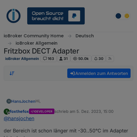
Weiter zum Inhalt
ioBroker Community Home
Deutsch
ioBroker Allgemein
Fritzbox DECT Adapter
ioBroker Allgemein
163
31
50.0k
30
Anmelden zum Antworten
Hi,
HansJochen
H
foxthefox
schrieb am
5. Dez. 2023, 15:00
F
DEVELOPER
danke für den coolen Adapter, der bei mir schon
zuletzt editiert von
Offline
@
hansjochen
lange sehr zuverlässig funktioniert.
Ich bin in den letzten Tagen über diese Warnung
der Bereich ist schon länger mit -30..50°C im Adapter
im Log gestolpert, die alle paar Minuten
Die Meldung sagt schon aus, was das Problem
auftaucht: