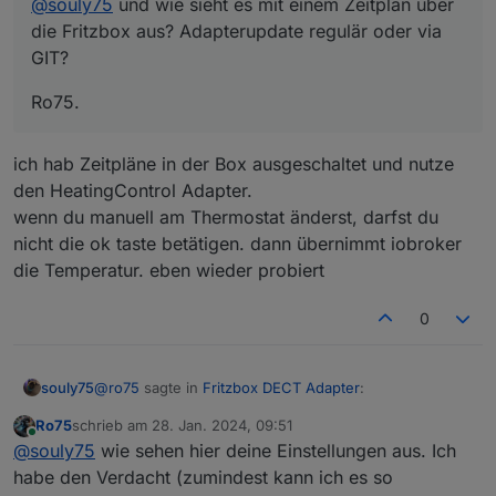
@
souly75
und wie sieht es mit einem Zeitplan über
die Fritzbox aus? Adapterupdate regulär oder via
GIT?
Ro75.
ich hab Zeitpläne in der Box ausgeschaltet und nutze
den HeatingControl Adapter.
wenn du manuell am Thermostat änderst, darfst du
nicht die ok taste betätigen. dann übernimmt iobroker
die Temperatur. eben wieder probiert
0
@
ro75
sagte in
Fritzbox DECT Adapter
:
souly75
Ro75
schrieb am
28. Jan. 2024, 09:51
zuletzt editiert von
Online
@
souly75
und wie sieht es mit einem Zeitplan
@
souly75
wie sehen hier deine Einstellungen aus. Ich
über die Fritzbox aus? Adapterupdate regulär
habe den Verdacht (zumindest kann ich es so
ich hab Zeitpläne in der Box ausgeschaltet und nutze
oder via GIT?