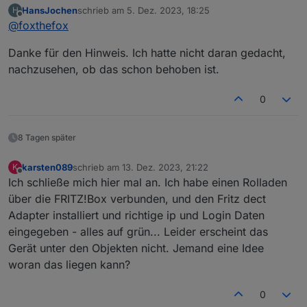
HansJochen
schrieb am
5. Dez. 2023, 18:25
H
der Bereich ist schon länger mit -30..50°C im
zuletzt editiert von
Offline
@
foxthefox
Adapter hinterlegt.
Allerdings werden angelegte Datenpunkte nicht
Danke für den Hinweis. Ich hatte nicht daran gedacht,
überschrieben, d.h. damit die geänderten
Wertebereiche auch wirksam werden, muß der
nachzusehen, ob das schon behoben ist.
Datenpunkt (oder der ganze Baum von der Instanz)
gelöscht werden.
0
Beim Neustart wird der nichtexistierende Datenpunkt
auch wieder angelegt, diesmal mit den geänderten
Grenzen.
8 Tagen später
karsten089
schrieb am
13. Dez. 2023, 21:22
K
zuletzt editiert von
Offline
Ich schließe mich hier mal an. Ich habe einen Rolladen
über die FRITZ!Box verbunden, und den Fritz dect
Adapter installiert und richtige ip und Login Daten
eingegeben - alles auf grün... Leider erscheint das
Gerät unter den Objekten nicht. Jemand eine Idee
woran das liegen kann?
0