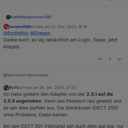
@
karsten089
foxthefox
F
karsten089
schrieb am
22. Dez. 2023, 18:16
K
Was zeigt das Log nach dem Start?
zuletzt editiert von
Offline
@
foxthefox
@
Dragon
Da sollten Berechtigungen des Users angezeigt sein
( 2 ist gut).
Es hilft auch auf der AdapterConfig Seite mal die
Danke euch, es lag tatsächlich am Login. Super, jetzt
Und danach sollte etwas stehen, wieviele Geräte
Tasten für "Meine Geräte/My Devices" zu drücken.
klappts.
angelegt werden und das es fertig ist.
Da sollte ein Fenster aufgehen und Text drin stehen
(bestenfalls die ID von deinem Rollo usw.)
1
Wenn da nichts kommt, dann passt etwas mit login
nicht, oder die Integration des Gerätes in der FB.
etwa einem Monat später
Ro75
schrieb am
28. Jan. 2024, 07:53
zuletzt editiert von
Online
Ich habe gestern den Adapter von der
2.3.1 auf die
2.5.9 angehoben
. Dann das Passwort neu gesetzt und
es sah alles perfekt aus. Die Steckdosen (DECT 200)
ohne Probleme, Daten kamen.
Bei den DECT 301 (Heizung) sah auch alles gut aus, nur