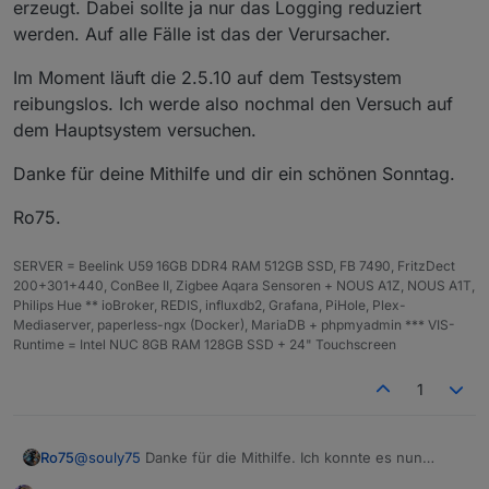
erzeugt. Dabei sollte ja nur das Logging reduziert
werden. Auf alle Fälle ist das der Verursacher.
Im Moment läuft die 2.5.10 auf dem Testsystem
reibungslos. Ich werde also nochmal den Versuch auf
dem Hauptsystem versuchen.
Danke für deine Mithilfe und dir ein schönen Sonntag.
Ro75.
SERVER = Beelink U59 16GB DDR4 RAM 512GB SSD, FB 7490, FritzDect
200+301+440, ConBee II, Zigbee Aqara Sensoren + NOUS A1Z, NOUS A1T,
Philips Hue ** ioBroker, REDIS, influxdb2, Grafana, PiHole, Plex-
Mediaserver, paperless-ngx (Docker), MariaDB + phpmyadmin *** VIS-
Runtime = Intel NUC 8GB RAM 128GB SSD + 24" Touchscreen
1
@
souly75
Danke für die Mithilfe. Ich konnte es nun
Ro75
eingrenzen. An den "exclude" Häkchen liegt es nicht. Die