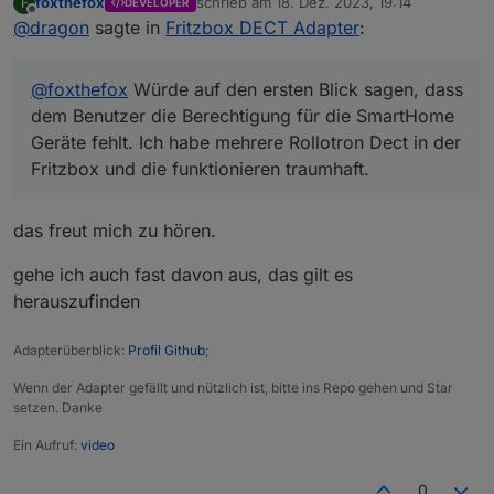
foxthefox
schrieb am
18. Dez. 2023, 19:14
F
DEVELOPER
Geräte fehlt. Ich habe mehrere Rollotron Dect in der
zuletzt editiert von
Offline
@
dragon
sagte in
Fritzbox DECT Adapter
:
Fritzbox und die funktionieren traumhaft.
@
foxthefox
Würde auf den ersten Blick sagen, dass
dem Benutzer die Berechtigung für die SmartHome
Geräte fehlt. Ich habe mehrere Rollotron Dect in der
Fritzbox und die funktionieren traumhaft.
das freut mich zu hören.
gehe ich auch fast davon aus, das gilt es
herauszufinden
Adapterüberblick:
Profil Github
;
Wenn der Adapter gefällt und nützlich ist, bitte ins Repo gehen und Star
setzen. Danke
Ein Aufruf:
video
0