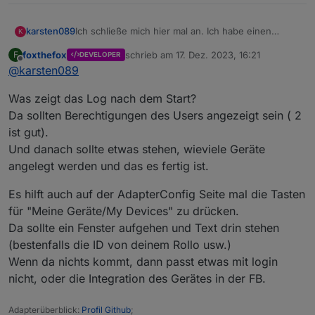
karsten089
Ich schließe mich hier mal an. Ich habe einen
K
Rolladen über die FRITZ!Box verbunden, und den
foxthefox
schrieb am
17. Dez. 2023, 16:21
F
DEVELOPER
Fritz dect Adapter installiert und richtige ip und
zuletzt editiert von
Offline
@
karsten089
Login Daten eingegeben - alles auf grün... Leider
erscheint das Gerät unter den Objekten nicht.
Was zeigt das Log nach dem Start?
Jemand eine Idee woran das liegen kann?
Da sollten Berechtigungen des Users angezeigt sein ( 2
ist gut).
Und danach sollte etwas stehen, wieviele Geräte
angelegt werden und das es fertig ist.
Es hilft auch auf der AdapterConfig Seite mal die Tasten
für "Meine Geräte/My Devices" zu drücken.
Da sollte ein Fenster aufgehen und Text drin stehen
(bestenfalls die ID von deinem Rollo usw.)
Wenn da nichts kommt, dann passt etwas mit login
nicht, oder die Integration des Gerätes in der FB.
Adapterüberblick:
Profil Github
;