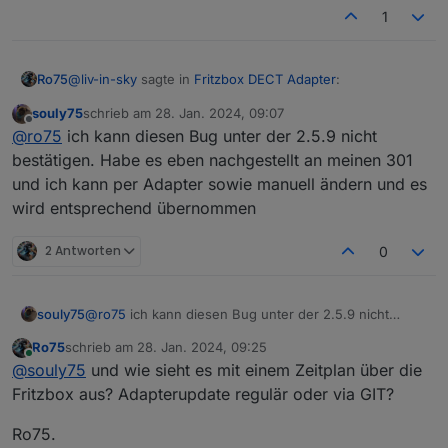
1
@
liv-in-sky
sagte in
Fritzbox DECT Adapter
:
Ro75
souly75
schrieb am
28. Jan. 2024, 09:07
zuletzt editiert von
Offline
es wäre vielleicht besser den adapter-ersteller
@
ro75
ich kann diesen Bug unter der 2.5.9 nicht
anzuschreiben oder besser ein github issue
bestätigen. Habe es eben nachgestellt an meinen 301
Schon erledigt. Es sollten aber vielleicht auch andere
aufmachen
und ich kann per Adapter sowie manuell ändern und es
Nutzer wissen, damit die nicht die gleichen Probleme mit
wird entsprechend übernommen
den DECT 301 bekommen.
Ro75.
2 Antworten
0
souly75
@
ro75
ich kann diesen Bug unter der 2.5.9 nicht
bestätigen. Habe es eben nachgestellt an meinen 301
Ro75
schrieb am
28. Jan. 2024, 09:25
und ich kann per Adapter sowie manuell ändern und
zuletzt editiert von
Online
@
souly75
und wie sieht es mit einem Zeitplan über die
es wird entsprechend übernommen
Fritzbox aus? Adapterupdate regulär oder via GIT?
Ro75.