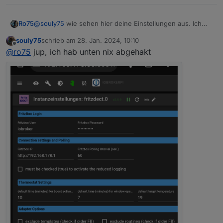
@
souly75
wie sehen hier deine Einstellungen aus. Ich
Ro75
habe den Verdacht (zumindest kann ich es so
souly75
schrieb am
28. Jan. 2024, 10:10
beobachten), dass es von den Häkchen abhängig ist -
zuletzt editiert von
Offline
@
ro75
jup, ich hab unten nix abgehakt
obwohl das keine Auswirkung, zumindest darauf, haben
sollte.
Ro75.