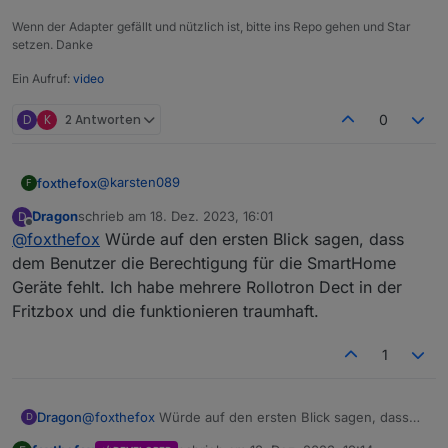
Wenn der Adapter gefällt und nützlich ist, bitte ins Repo gehen und Star
setzen. Danke
Ein Aufruf:
video
D
K
2 Antworten
0
@
karsten089
foxthefox
F
Dragon
schrieb am
18. Dez. 2023, 16:01
D
Was zeigt das Log nach dem Start?
zuletzt editiert von
Offline
@
foxthefox
Würde auf den ersten Blick sagen, dass
Da sollten Berechtigungen des Users angezeigt sein
( 2 ist gut).
Es hilft auch auf der AdapterConfig Seite mal die
dem Benutzer die Berechtigung für die SmartHome
Und danach sollte etwas stehen, wieviele Geräte
Tasten für "Meine Geräte/My Devices" zu drücken.
Geräte fehlt. Ich habe mehrere Rollotron Dect in der
angelegt werden und das es fertig ist.
Da sollte ein Fenster aufgehen und Text drin stehen
Fritzbox und die funktionieren traumhaft.
(bestenfalls die ID von deinem Rollo usw.)
Wenn da nichts kommt, dann passt etwas mit login
1
nicht, oder die Integration des Gerätes in der FB.
Dragon
@
foxthefox
Würde auf den ersten Blick sagen, dass
D
dem Benutzer die Berechtigung für die SmartHome