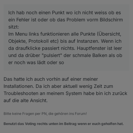
wirklich besser weil sicherer...
Im Menu links funktionieren alle Punkte (Übersicht,
Objekte, Protokoll etc) bis auf Instanzen. Wenn ich da
draufklicke passiert nichts. Hauptfenster ist leer und
Ich hab noch einen Punkt wo ich nicht weiss ob es
da drüber "pulsiert" der schmale Balken als ob er
ein Fehler ist oder ob das Problem vorm Bildschirm
noch was lädt oder so
sitzt:
(debian auf intel nuk, Node.js: v14.16.1, NPM: 6.14.12)
Im Menu links funktionieren alle Punkte (Übersicht,
Objekte, Protokoll etc) bis auf Instanzen. Wenn ich
da draufklicke passiert nichts. Hauptfenster ist leer
und da drüber "pulsiert" der schmale Balken als ob
er noch was lädt oder so
Das hatte ich auch vorhin auf einer meiner
Installationen. Da ich aber aktuell wenig Zeit zum
Troubleshooten an meinem System habe bin ich zurück
auf die alte Ansicht.
Bitte keine Fragen per PN, die gehören ins Forum!
Benutzt das Voting rechts unten im Beitrag wenn er euch geholfen hat.