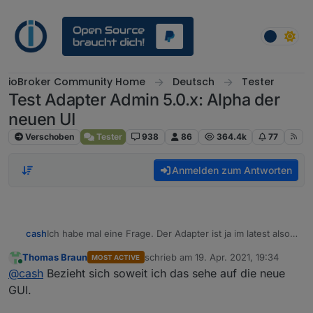
Weiter zum Inhalt
ioBroker Community Home
Deutsch
Tester
Test Adapter Admin 5.0.x: Alpha der
neuen UI
Verschoben
Tester
938
86
364.4k
77
Anmelden zum Antworten
cash
Ich habe mal eine Frage. Der Adapter ist ja im latest also
beta. Im Threadtitel steht alpha? Ist nur die UI Alpha und
Thomas Braun
schrieb am
19. Apr. 2021, 19:34
MOST ACTIVE
wenn man die UI nicht umstellt hat man eine stabilere
zuletzt editiert von
Online
@
cash
Bezieht sich soweit ich das sehe auf die neue
Beta? Insgesamt für mich etwas verwirrend. Eigentlich
steht für Alpha-Test doch die Github Installation zu
GUI.
Verfügung.