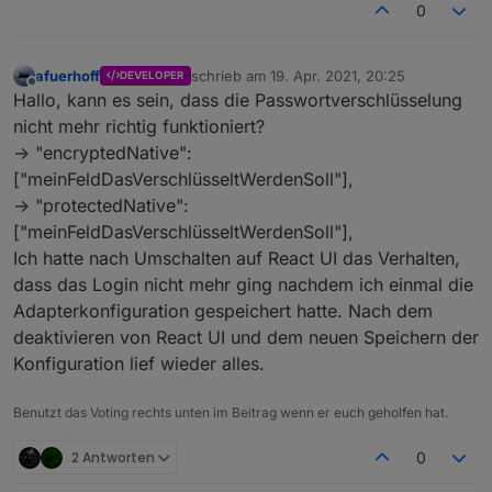
0
afuerhoff
schrieb am
19. Apr. 2021, 20:25
DEVELOPER
zuletzt editiert von
Offline
Hallo, kann es sein, dass die Passwortverschlüsselung
nicht mehr richtig funktioniert?
-> "encryptedNative":
["meinFeldDasVerschlüsseltWerdenSoll"],
-> "protectedNative":
["meinFeldDasVerschlüsseltWerdenSoll"],
Ich hatte nach Umschalten auf React UI das Verhalten,
dass das Login nicht mehr ging nachdem ich einmal die
Adapterkonfiguration gespeichert hatte. Nach dem
deaktivieren von React UI und dem neuen Speichern der
Konfiguration lief wieder alles.
Benutzt das Voting rechts unten im Beitrag wenn er euch geholfen hat.
2 Antworten
0