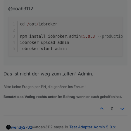
@noah3112
cd 
/
opt
/
iobroker
npm install iobroker.admin
@5
.0
.3
--production
iobroker upload admin
iobroker 
start
 admin
Das ist nicht der weg zum „alten“ Admin.
Bitte keine Fragen per PN, die gehören ins Forum!
Benutzt das Voting rechts unten im Beitrag wenn er euch geholfen hat.
0
@noah3112 sagte in
Test Adapter Admin 5.0.x:
wendy2702