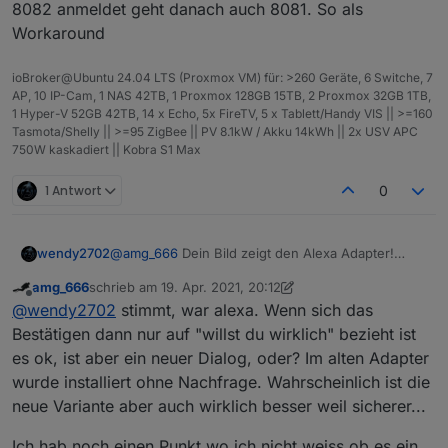
8082 anmeldet geht danach auch 8081. So als
Workaround
ioBroker@Ubuntu 24.04 LTS (Proxmox VM) für: >260 Geräte, 6 Switche, 7
AP, 10 IP-Cam, 1 NAS 42TB, 1 Proxmox 128GB 15TB, 2 Proxmox 32GB 1TB,
1 Hyper-V 52GB 42TB, 14 x Echo, 5x FireTV, 5 x Tablett/Handy VIS || >=160
Tasmota/Shelly || >=95 ZigBee || PV 8.1kW / Akku 14kWh || 2x USV APC
750W kaskadiert || Kobra S1 Max
1 Antwort
0
@
amg_666
Dein Bild zeigt den Alexa Adapter!
wendy2702
Nicht Homematic.
amg_666
schrieb am
19. Apr. 2021, 20:12
Dann bezieht sich das „Bestätigen“ darauf das du
zuletzt editiert von amg_666
Offline
@
wendy2702
stimmt, war alexa. Wenn sich das
wirklich den Upgrade machen willst. Nicht das
deine Versionen passen.
Bestätigen dann nur auf "willst du wirklich" bezieht ist
es ok, ist aber ein neuer Dialog, oder? Im alten Adapter
wurde installiert ohne Nachfrage. Wahrscheinlich ist die
neue Variante aber auch wirklich besser weil sicherer...
Ich hab noch einen Punkt wo ich nicht weiss ob es ein