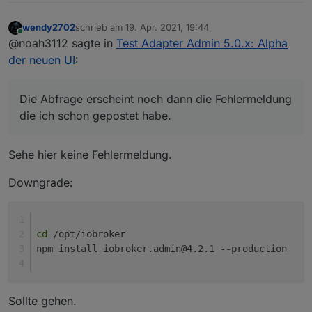
wendy2702
schrieb am
19. Apr. 2021, 19:44
zuletzt editiert von
Online
@noah3112 sagte in
Test Adapter Admin 5.0.x: Alpha
der neuen UI
:
Die Abfrage erscheint noch dann die Fehlermeldung
die ich schon gepostet habe.
Sehe hier keine Fehlermeldung.
Downgrade:
cd
 /opt/iobroker
npm install iobroker.admin@4.2.1 --production
Sollte gehen.