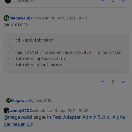
1 Antwort
0
Megawaldi
schrieb am
19. Apr. 2021, 19:46
M
zuletzt editiert von
Online
@noah3112
cd 
/
opt
/
iobroker
npm install iobroker.admin
@5
.0
.3
--production
iobroker upload admin
iobroker 
start
 admin
0
@noah3112
Megawaldi
M
wendy2702
schrieb am
19. Apr. 2021, 19:47
cd /opt/iobroker

zuletzt editiert von
Online
@
megawaldi
sagte in
Test Adapter Admin 5.0.x: Alpha
npm install iobroker.admin@5.0.3 --producti
der neuen UI
:
iobroker upload admin
