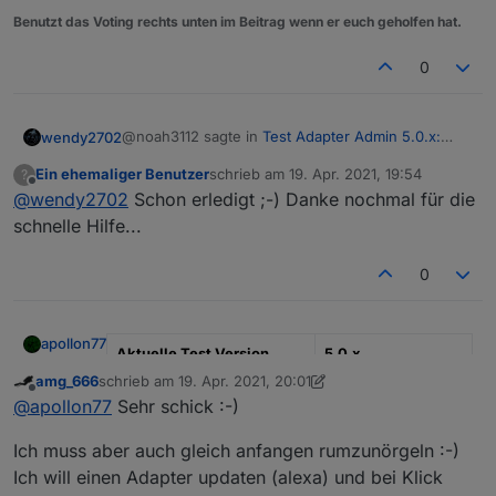
Benutzt das Voting rechts unten im Beitrag wenn er euch geholfen hat.
0
@noah3112 sagte in
Test Adapter Admin 5.0.x:
wendy2702
Alpha der neuen UI
:
Ein ehemaliger Benutzer
schrieb am
19. Apr. 2021, 19:54
?
zuletzt editiert von
Offline
@
wendy2702
Schon erledigt ;-) Danke nochmal für die
@
wendy2702
Danke es läuft wieder. Bin jetzt
auf 4.2.1
schnelle Hilfe...
Und jetzt
sofort
den Verwahrort auf Default/Stable
stellen
0
apollon77
Aktuelle Test Version
5.0.x
amg_666
schrieb am
19. Apr. 2021, 20:01
zuletzt editiert von amg_666
Veröffentlichungsdatum
17.04.2020
Offline
@
apollon77
Sehr schick :-)
Github Link
Latest Repository
Ich muss aber auch gleich anfangen rumzunörgeln :-)
Ich will einen Adapter updaten (alexa) und bei Klick
Hi,