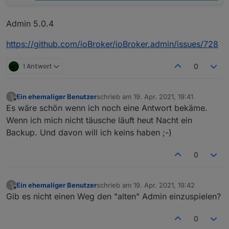
Admin 5.0.4
https://github.com/ioBroker/ioBroker.admin/issues/728
1 Antwort
0
Ein ehemaliger Benutzer
schrieb am
19. Apr. 2021, 19:41
?
zuletzt editiert von
Offline
Es wäre schön wenn ich noch eine Antwort bekäme.
Wenn ich mich nicht täusche läuft heut Nacht ein
Backup. Und davon will ich keins haben ;-)
0
Ein ehemaliger Benutzer
schrieb am
19. Apr. 2021, 19:42
?
zuletzt editiert von
Offline
Gib es nicht einen Weg den "alten" Admin einzuspielen?
0