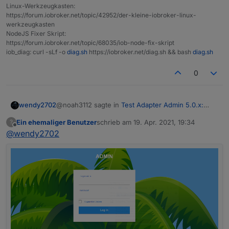
Linux-Werkzeugkasten:
https://forum.iobroker.net/topic/42952/der-kleine-iobroker-linux-
werkzeugkasten
NodeJS Fixer Skript:
https://forum.iobroker.net/topic/68035/iob-node-fix-skript
iob_diag: curl -sLf -o
diag.sh
https://iobroker.net/diag.sh && bash
diag.sh
0
@noah3112 sagte in
Test Adapter Admin 5.0.x:
wendy2702
Alpha der neuen UI
:
Ein ehemaliger Benutzer
schrieb am
19. Apr. 2021, 19:34
?
zuletzt editiert von
Offline
@
wendy2702
Was kann ich jetzt noch versuchen.
Die offenen Fragen zu beantworten.