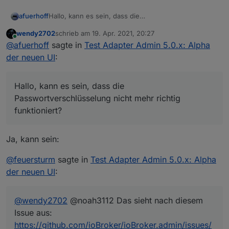
afuerhoff
Hallo, kann es sein, dass die
Passwortverschlüsselung nicht mehr richtig
wendy2702
schrieb am
19. Apr. 2021, 20:27
funktioniert?
zuletzt editiert von
Online
@
afuerhoff
sagte in
Test Adapter Admin 5.0.x: Alpha
-> "encryptedNative":
["meinFeldDasVerschlüsseltWerdenSoll"],
der neuen UI
:
-> "protectedNative":
["meinFeldDasVerschlüsseltWerdenSoll"],
Ich hatte nach Umschalten auf React UI das
Hallo, kann es sein, dass die
Verhalten, dass das Login nicht mehr ging nachdem
Passwortverschlüsselung nicht mehr richtig
ich einmal die Adapterkonfiguration gespeichert
funktioniert?
hatte. Nach dem deaktivieren von React UI und dem
neuen Speichern der Konfiguration lief wieder alles.
Ja, kann sein:
@
feuersturm
sagte in
Test Adapter Admin 5.0.x: Alpha
der neuen UI
:
@
wendy2702
@noah3112 Das sieht nach diesem
Issue aus:
https://github.com/ioBroker/ioBroker.admin/issues/