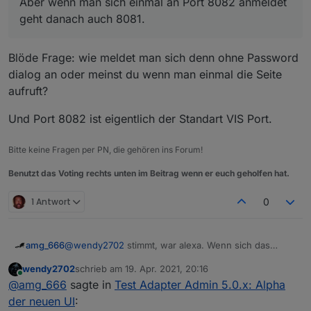
Aber wenn man sich einmal an Port 8082 anmeldet
ich den gleichen Fehler. Aber wenn man sich
geht danach auch 8081.
einmal an Port 8082 anmeldet geht danach auch
8081. So als Workaround
Blöde Frage: wie meldet man sich denn ohne Password
dialog an oder meinst du wenn man einmal die Seite
aufruft?
Und Port 8082 ist eigentlich der Standart VIS Port.
Bitte keine Fragen per PN, die gehören ins Forum!
Benutzt das Voting rechts unten im Beitrag wenn er euch geholfen hat.
1 Antwort
0
@
wendy2702
stimmt, war alexa. Wenn sich das
amg_666
Bestätigen dann nur auf "willst du wirklich" bezieht
wendy2702
schrieb am
19. Apr. 2021, 20:16
ist es ok, ist aber ein neuer Dialog, oder? Im alten
Ich hab noch einen Punkt wo ich nicht weiss ob es
zuletzt editiert von
Online
@
amg_666
sagte in
Test Adapter Admin 5.0.x: Alpha
Adapter wurde installiert ohne Nachfrage.
ein Fehler ist oder ob das Problem vorm Bildschirm
Wahrscheinlich ist die neue Variante aber auch
sitzt:
der neuen UI
: