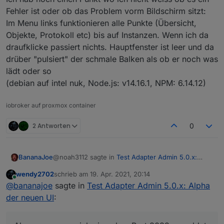
Fehler ist oder ob das Problem vorm Bildschirm sitzt:
Im Menu links funktionieren alle Punkte (Übersicht,
Objekte, Protokoll etc) bis auf Instanzen. Wenn ich da
draufklicke passiert nichts. Hauptfenster ist leer und da
drüber "pulsiert" der schmale Balken als ob er noch was
lädt oder so
(debian auf intel nuk, Node.js: v14.16.1, NPM: 6.14.12)
iobroker auf proxmox container
2 Antworten
0
@noah3112 sagte in
Test Adapter Admin 5.0.x:
BananaJoe
Alpha der neuen UI
:
wendy2702
schrieb am
19. Apr. 2021, 20:14
zuletzt editiert von
Online
@
wendy2702
@
bananajoe
sagte in
Test Adapter Admin 5.0.x: Alpha
der neuen UI
:
Ich habe bei mir 2 Admin Instanzen laufen, eine mit
dem Passwort-Dialog und eine ohne.
Bei der mit Passwort Dialog (auf Port 8081) habe