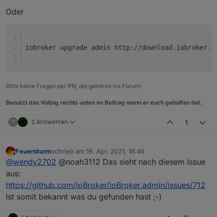
Oder
iobroker upgrade admin http://download.iobroker.n
Bitte keine Fragen per PN, die gehören ins Forum!
Benutzt das Voting rechts unten im Beitrag wenn er euch geholfen hat.
?
2 Antworten
1
Feuersturm
schrieb am
19. Apr. 2021, 19:46
zuletzt editiert von
Offline
@
wendy2702
@noah3112 Das sieht nach diesem Issue
aus:
https://github.com/ioBroker/ioBroker.admin/issues/712
Ist somit bekannt was du gefunden hast ;-)