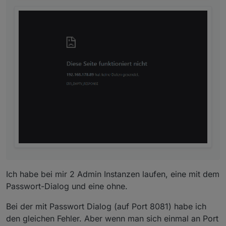
Adapter updates can be ignored/skipped
: The
new Update dialog also contains the option to
ignore a certain update. Admin will then no
longer offer it. A manual update via CLI is still
possible.
Update of selected adapters
: When selecting
to update multiple adapters the user can
choose which adapters he wants to update.
Tile view of instances
: Instances screen now
also have a tile view
Changed expert mode behavior
: The export
mode should not be needed for most users and
when activated is only active for the current
browser session. If needed to be active forever
for Developers or real Pro's that know what
they are doing this can be done in Admin
settings.
Ich habe bei mir 2 Admin Instanzen laufen, eine mit dem
Passwort-Dialog und eine ohne.
Bei der mit Passwort Dialog (auf Port 8081) habe ich
den gleichen Fehler. Aber wenn man sich einmal an Port