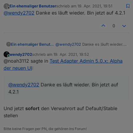
Alpha der neuen UI
:
Ein ehemaliger Benutzer
schrieb am
19. Apr. 2021, 19:51
?
zuletzt editiert von
Offline
@
wendy2702
Danke es läuft wieder. Bin jetzt auf 4.2.1
Die Abfrage erscheint noch dann die
Fehlermeldung die ich schon gepostet habe.
Sehe hier keine Fehlermeldung.
0
Downgrade:
Ein ehemaliger Benutzer
@
wendy2702
Danke es läuft wieder.
?
Bin jetzt auf 4.2.1
cd /opt/iobroker

wendy2702
schrieb am
19. Apr. 2021, 19:52
Sollte gehen.
zuletzt editiert von
npm install iobroker.admin@4.2.1 --producti
Online
@noah3112 sagte in
Test Adapter Admin 5.0.x: Alpha
Oder
der neuen UI
:
@
wendy2702
Danke es läuft wieder. Bin jetzt auf
iobroker upgrade admin http://download.iob
4.2.1
Und jetzt
sofort
den Verwahrort auf Default/Stable
stellen
Bitte keine Fragen per PN, die gehören ins Forum!