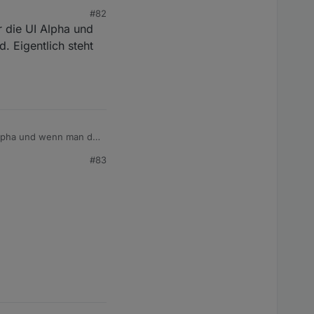
#82
ur die UI Alpha und
. Eigentlich steht
I Alpha und wenn man die
 Alpha-Test doch die
#83