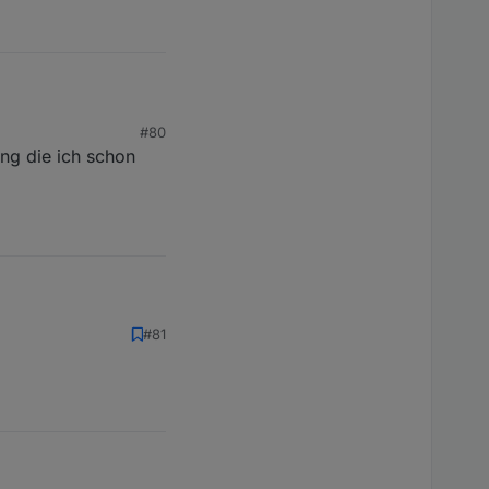
#80
ung die ich schon
#81