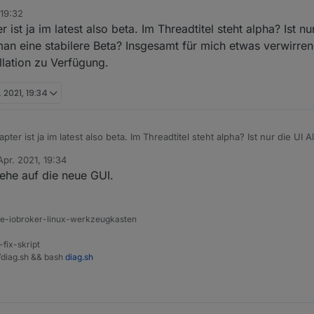
 19:32
ist ja im latest also beta. Im Threadtitel steht alpha? Ist n
an eine stabilere Beta? Insgesamt für mich etwas verwirrend
llation zu Verfügung.
. 2021, 19:34
pter ist ja im latest also beta. Im Threadtitel steht alpha? Ist nur die U
tabilere Beta? Insgesamt für mich etwas verwirrend. Eigentlich steht für
Apr. 2021, 19:34
.
von
sehe auf die neue GUI.
ine-iobroker-linux-werkzeugkasten
-fix-skript
t/diag.sh && bash
diag.sh