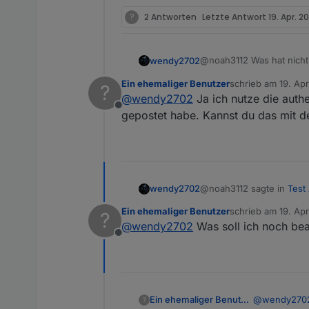
?
2 Antworten
Letzte Antwort
19. Apr. 20
@noah3112 Was hat nicht 
wendy2702
Ein ehemaliger Benutzer
schrieb am
19. Apr
?
Benutzt du „authenticatio
zuletzt editiert von
@
wendy2702
Ja ich nutze die auth
Offline
Mal einen downgrade ver
gepostet habe. Kannst du das mit 
@noah3112 sagte in
Test
wendy2702
Ein ehemaliger Benutzer
schrieb am
19. Apr
?
zuletzt editiert von
@
wendy2702
Was soll ich noch be
Was kann ich jetzt no
Offline
Die offenen Fragen zu b
Ein ehemaliger Benutzer
@
wendy270
?