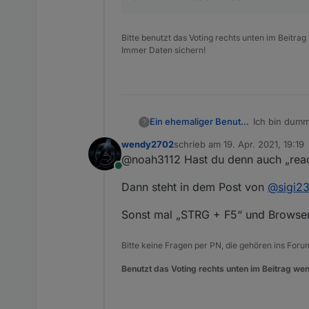
Bitte benutzt das Voting rechts unten im Beitrag
Immer Daten sichern!
Ich bin dumm
Ein ehemaliger Benutzer
?
System schei
wendy2702
schrieb am
19. Apr. 2021, 19:19
wenn man kei
Danke
zuletzt editiert von
@noah3112 Hast du denn auch „react
verständlich
Online
Dann steht in dem Post von
@
sigi2
Sonst mal „STRG + F5“ und Browser
Bitte keine Fragen per PN, die gehören ins Foru
Benutzt das Voting rechts unten im Beitrag wen