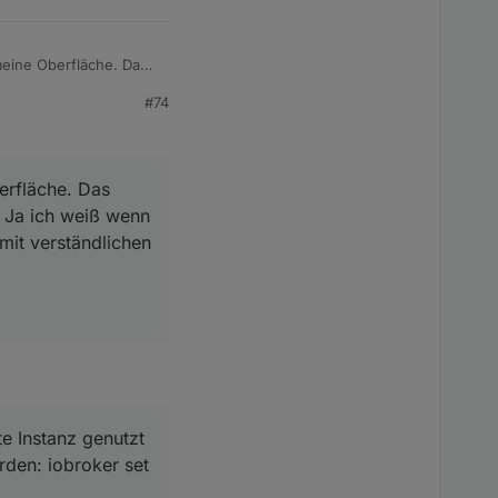
eine Oberfläche. Das
e biege. Ja ich weiß
#74
otzdem jemand mit
erfläche. Das
. Ja ich weiß wenn
mit verständlichen
te Instanz genutzt
den: iobroker set