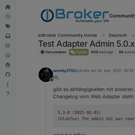
Weiter zum Inhalt
Communit
ioBroker Community Home
Deutsch
Test Adapter Admin 5.0.x
Verschoben
Tester
938
beiträge
86
komme
wendy2702
schrieb am
19. Apr. 2021, 16:55
zuletzt editiert von
Hi,
Online
gibt es abhängigkeiten mit anderen
Changelog vom Web Adapter steht:
3.3
.0
 (
2021
-
02
-
01
)
