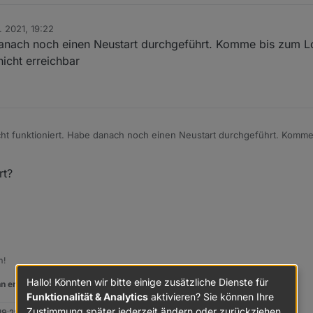
. 2021, 19:22
 danach noch einen Neustart durchgeführt. Komme bis zum L
nicht erreichbar
icht funktioniert. Habe danach noch einen Neustart durchgeführt. Komm
gibt es eine Fehlermeldung Die Website ist nicht erreichbar
rt?
m!
Hallo! Könnten wir bitte einige zusätzliche Dienste für
n er euch geholfen hat.
Funktionalität & Analytics
aktivieren? Sie können Ihre
Zustimmung später jederzeit ändern oder zurückziehen.
 19:29