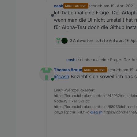
cash
schrieb am
19. Apr. 2021,
MOST ACTIVE
zuletzt editiert von
Ich habe mal eine Frage. Der Adapter 
Offline
wenn man die UI nicht umstellt hat m
für Alpha-Test doch die Github Insta
2 Antworten
Letzte Antwort
19. Apr
cash
Ich habe mal eine Frage. Der Ada
UI nicht umstellt hat man eine s
Thomas Braun
schrieb am
19. 
MOST ACTIVE
Github Installation zu Verfügung
zuletzt editiert 
@
cash
Bezieht sich soweit ich das 
Online
Linux-Werkzeugkasten:
https://forum.iobroker.net/topic/42952/der-kle
NodeJS Fixer Skript:
https://forum.iobroker.net/topic/68035/iob-node
iob_diag: curl -sLf -o
diag.sh
https://iobroker.ne