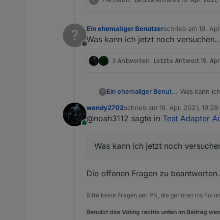
Ein ehemaliger Benutzer
schrieb am
19. Apr
?
zuletzt editiert von
Was kann ich jetzt noch versuchen.
Offline
3 Antworten
Letzte Antwort
19. Apr
Ein ehemaliger Benutzer
Was kann ich
?
wendy2702
schrieb am
19. Apr. 2021, 19:28
zuletzt editiert von
@noah3112 sagte in
Test Adapter A
Online
Was kann ich jetzt noch versuche
Die offenen Fragen zu beantworten.
Bitte keine Fragen per PN, die gehören ins Foru
Benutzt das Voting rechts unten im Beitrag wen