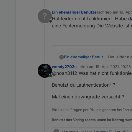
Ein ehemaliger Benutzer
schrieb am
19. Apr
?
zuletzt editiert von
Hat leider nicht funktioniert. Habe
Offline
eine Fehlermeldung Die Website ist 
Ein ehemaliger Benutzer
Hat leider n
?
wendy2702
schrieb am
19. Apr. 2021, 19:25
zuletzt editiert von
@noah3112 Was hat nicht funktionie
Online
Benutzt du „authentication“ ?
Mal einen downgrade versucht ?
Bitte keine Fragen per PN, die gehören ins Foru
Benutzt das Voting rechts unten im Beitrag wen
?
1 Antwort
Letzte Antwort
19. Apr. 2021,