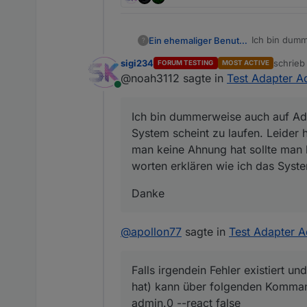
Ich bin dumm
Ein ehemaliger Benutzer
?
System schei
sigi234
schrie
FORUM TESTING
MOST ACTIVE
wenn man kei
Danke
zuletzt 
@noah3112 sagte in
Test Adapter A
verständlich
Online
Ich bin dummerweise auch auf Ad
System scheint zu laufen. Leider
man keine Ahnung hat sollte man b
worten erklären wie ich das Syste
Danke
@
apollon77
sagte in
Test Adapter A
Falls irgendein Fehler existiert 
hat) kann über folgenden Kommand
admin.0 --react false