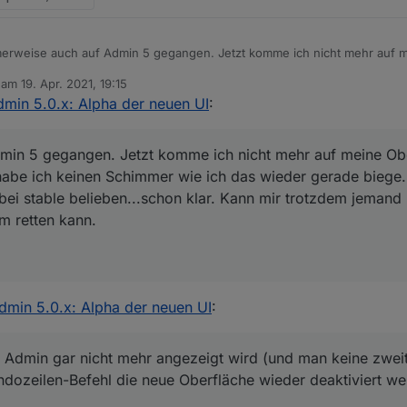
erweise auch auf Admin 5 gegangen. Jetzt komme ich nicht mehr auf m
nt zu laufen. Leider habe ich keinen Schimmer wie ich das wieder gerad
b am
19. Apr. 2021, 19:15
ne Ahnung hat sollte man bei stable belieben...schon klar. Kann mir tr
editiert von
dmin 5.0.x: Alpha der neuen UI
:
en worten erklären wie ich das System retten kann.
min 5 gegangen. Jetzt komme ich nicht mehr auf meine Ob
 habe ich keinen Schimmer wie ich das wieder gerade biege
ei stable belieben...schon klar. Kann mir trotzdem jemand 
m retten kann.
dmin 5.0.x: Alpha der neuen UI
:
und Admin gar nicht mehr angezeigt wird (und man keine zwei
ozeilen-Befehl die neue Oberfläche wieder deaktiviert wer