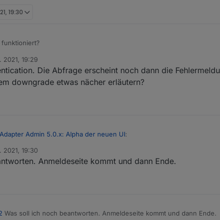
21, 19:30
funktioniert?
. 2021, 19:29
n“ ?
entication. Die Abfrage erscheint noch dann die Fehlermeld
sucht ?
dem downgrade etwas nächer erläutern?
 Adapter Admin 5.0.x: Alpha der neuen UI
:
. 2021, 19:30
antworten. Anmeldeseite kommt und dann Ende.
ch versuchen.
eantworten.
2
Was soll ich noch beantworten. Anmeldeseite kommt und dann Ende.