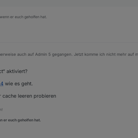
 wenn er euch geholfen hat.
erweise auch auf Admin 5 gegangen. Jetzt komme ich nicht mehr auf m
nt zu laufen. Leider habe ich keinen Schimmer wie ich das wieder gerad
ne Ahnung hat sollte man bei stable belieben...schon klar. Kann mir tr
“ aktiviert?
en worten erklären wie ich das System retten kann.
34
wie es geht.
 cache leeren probieren
m!
n er euch geholfen hat.