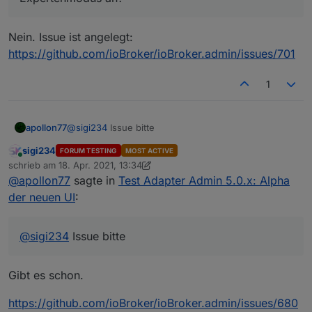
Nein. Issue ist angelegt:
https://github.com/ioBroker/ioBroker.admin/issues/701
1
apollon77
@
sigi234
Issue bitte
sigi234
FORUM TESTING
MOST ACTIVE
Online
schrieb am
18. Apr. 2021, 13:34
zuletzt editiert von sigi234
@
apollon77
sagte in
Test Adapter Admin 5.0.x: Alpha
der neuen UI
:
@
sigi234
Issue bitte
Gibt es schon.
https://github.com/ioBroker/ioBroker.admin/issues/680