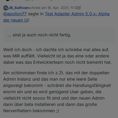
Alpha der neuen UI
:
JB_Sullivan
schrieb am
18. Apr. 2021, 11:12
zuletzt editiert von JB_Sullivan
Offline
Alles sehr gewöhnungsbedürftig in der Ansicht,
@
apollon77
sagte in
Test Adapter Admin 5.0.x: Alpha
speziell Adapter und Instanzen, aber bis lang
der neuen UI
:
... sind ja auch noch nicht fertig.
scheint alles, sowohl in der VIS als auch alle
Scripte, einwandfrei zu funktionieren.
Wenn jemand aus Usebility Sicht Feedback hat dann
... sind ja auch noch nicht fertig.
bitte auch teilen, aber dann idealerweise mit "So
wäre ggf sinnvoller und auch einem "warum" :-)
Weiß ich doch - ich dachte ich schreibe mal alles auf,
was MIR auffällt. Vielleicht ist ja das eine oder andere
dabei was das Entwicklerteam noch nicht bemerkt hat.
Am schlimmsten finde ich z.Zt. das mit der doppelten
Admin Instanz und das man nur eine leere Seite
angezeigt bekommt - schränkt die Handlungsfähigkeit
enorm ein und es wird genügend User geben, die
vielleicht nicht soooo fit sind und den neuen Admin
dann über beta installieren und dann das große
Nervenflattern bekommen ;)