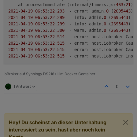
    at processImmediate (internal/timers.js:
463
:
21
2021
-
04
-
19
06
:
53
:
22.293
  - 
error
: admin.
0
 (
2695443
) 
2021
-
04
-
19
06
:
53
:
22.299
  - info: admin.
0
 (
2695443
) t
2021
-
04
-
19
06
:
53
:
22.299
  - info: admin.
0
 (
2695443
2021
-
04
-
19
06
:
53
:
22.300
  - warn: admin.
0
 (
2695443
2021
-
04
-
19
06
:
53
:
22.514
  - 
error
: host.iobroker Caug
2021
-
04
-
19
06
:
53
:
22.515
  - 
error
: host.iobroker Caug
2021
-
04
-
19
06
:
53
:
22.515
  - 
error
: host.iobroker Caug
2021
-
04
-
19
06
:
53
:
22.515
  - 
error
: host.iobroker inst
ioBroker auf Synology DS216+II im Docker Container
1 Antwort
0
Hey! Du scheinst an dieser Unterhaltung
interessiert zu sein, hast aber noch kein