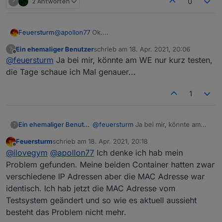
?
2 Antworten
0
Feuersturm
@
apollon77
Ok.
Vielleicht hat ja noch jemand zwei verschiedene
Ein ehemaliger Benutzer
schrieb am
18. Apr. 2021, 20:06
?
Proxmox Container mit ioBroker parallel laufen.
zuletzt editiert von
Offline
@
feuersturm
Ja bei mir, könnte am WE nur kurz testen,
die Tage schaue ich Mal genauer...
1
Ein ehemaliger Benutzer
@
feuersturm
Ja bei mir, könnte am
?
WE nur kurz testen, die Tage schaue
Feuersturm
schrieb am
18. Apr. 2021, 20:18
ich Mal genauer...
zuletzt editiert von
Offline
@
ilovegym
@
apollon77
Ich denke ich hab mein
Problem gefunden. Meine beiden Container hatten zwar
verschiedene IP Adressen aber die MAC Adresse war
identisch. Ich hab jetzt die MAC Adresse vom
Testsystem geändert und so wie es aktuell aussieht
besteht das Problem nicht mehr.