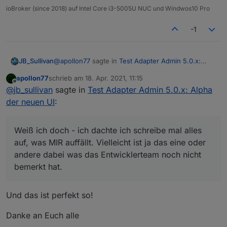
ioBroker (since 2018) auf Intel Core i3-5005U NUC und Windwos10 Pro
-1
@
apollon77
sagte in
Test Adapter Admin 5.0.x:
JB_Sullivan
Alpha der neuen UI
:
apollon77
schrieb am
18. Apr. 2021, 11:15
zuletzt editiert von
Offline
... sind ja auch noch nicht fertig.
@
jb_sullivan
sagte in
Test Adapter Admin 5.0.x: Alpha
der neuen UI
:
Weiß ich doch - ich dachte ich schreibe mal alles
auf, was MIR auffällt. Vielleicht ist ja das eine oder
Weiß ich doch - ich dachte ich schreibe mal alles
andere dabei was das Entwicklerteam noch nicht
Am schlimmsten finde ich z.Zt. das mit der
auf, was MIR auffällt. Vielleicht ist ja das eine oder
bemerkt hat.
doppelten Admin Instanz und das man nur eine
leere Seite angezeigt bekommt - schränkt die
andere dabei was das Entwicklerteam noch nicht
Handlungsfähigkeit enorm ein und es wird
bemerkt hat.
genügend User geben, die vielleicht nicht soooo fit
sind und den neuen Admin dann über beta
installieren und dann das große Nervenflattern
Und das ist perfekt so!
bekommen ;)
Danke an Euch alle