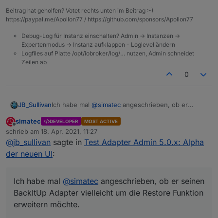
Beitrag hat geholfen? Votet rechts unten im Beitrag :-)
https://paypal.me/Apollon77 / https://github.com/sponsors/Apollon77
Debug-Log für Instanz einschalten? Admin -> Instanzen ->
Expertenmodus -> Instanz aufklappen - Loglevel ändern
Logfiles auf Platte /opt/iobroker/log/… nutzen, Admin schneidet
Zeilen ab
0
Ich habe mal
@
simatec
angeschrieben, ob er
JB_Sullivan
seinen BackItUp Adapter vielleicht um die Restore
simatec
DEVELOPER
MOST ACTIVE
Funktion erweitern möchte.
Durch die doppelte Admin Instanz ist man ja aktuell
Offline
schrieb am
18. Apr. 2021, 11:27
komplett aus der Instanzverwaltung ausgesperrt.
zuletzt editiert von
@
jb_sullivan
sagte in
Test Adapter Admin 5.0.x: Alpha
Ich wollte ein Restore über den BackItUp Adapter
Ohne Instanzen jedoch keine Möglichkeit auf ein
versuchen und musste feststellen das dass aus
Restore von BackItUp
der neuen UI
:
dem Admin Menü heraus gar nicht geht. Für solche
----------------------------------------------- Zitat
Szenarien wie aktuell wäre es sicher sinnvoll wenn
aus dem BackItUp Thread --------------------------
es zumindest diese Möglichkeit gäbe auf ein
-----
Du solltest in deinen Adapter die Möglichkeit
Ich habe mal
@
simatec
angeschrieben, ob er seinen
Restore noch Zugriff zu bekommen.
einbauen, ein Restore auch aus der Admin Menü
BackItUp Adapter vielleicht um die Restore Funktion
Leiste durchführen zu können.
erweitern möchte.