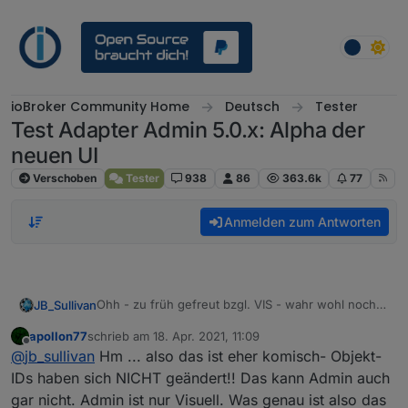
Weiter zum Inhalt
ioBroker Community Home
Deutsch
Tester
Test Adapter Admin 5.0.x: Alpha der
neuen UI
Verschoben
Tester
938
86
363.6k
77
Anmelden zum Antworten
Ohh - zu früh gefreut bzgl. VIS - wahr wohl noch
JB_Sullivan
im Cache.
apollon77
schrieb am
18. Apr. 2021, 11:09
Also so wie ich das sehe, haben viele Objektbäume
zuletzt editiert von
Offline
@
jb_sullivan
Hm ... also das ist eher komisch- Objekt-
eine neue Struktur bekommen.
Konkret ist es mir bis jetzt bei 0_userdata und
IDs haben sich NICHT geändert!! Das kann Admin auch
modbus aufgefallen. Dadurch passen natürlich die
gar nicht. Admin ist nur Visuell. Was genau ist also das