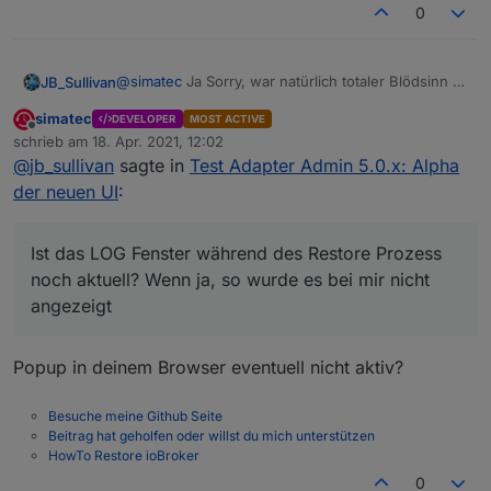
0
-----------------------------------------------
Zitat aus dem BackItUp Thread -------------------
------------
@
simatec
Ja Sorry, war natürlich totaler Blödsinn -
JB_Sullivan
liegt an meiner Bildschirmauflösung - ich habe
Du solltest in deinen Adapter die Möglichkeit
simatec
DEVELOPER
MOST ACTIVE
einfach nicht weit genug runter gescrollt.
Habe es inzwischen durchgeführt und wieder mal
einbauen, ein Restore auch aus der Admin Menü
Offline
schrieb am
18. Apr. 2021, 12:02
feststellen müssen, das nach dem Restore unter
zuletzt editiert von
Leiste durchführen zu können.
@
jb_sullivan
sagte in
Test Adapter Admin 5.0.x: Alpha
Windows kein automatischer Adapter Start statt
findet. Ist das LOG Fenster während des Restore
der neuen UI
:
Prozess noch aktuell? Wenn ja, so wurde es bei
mir nicht angezeigt - aber das ist ein derer Thread.
Ist das LOG Fenster während des Restore Prozess
noch aktuell? Wenn ja, so wurde es bei mir nicht
angezeigt
Popup in deinem Browser eventuell nicht aktiv?
Besuche meine Github Seite
Beitrag hat geholfen oder willst du mich unterstützen
Konkret ist das aufgefallen, da durch den Admin
HowTo Restore ioBroker
5.0.2 unter bestimmten Umständen (zwei Admin
0
Instanzen) kein Zugriff mehr auf die