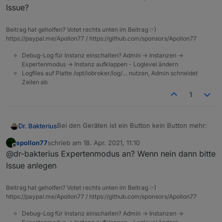
ganzen DP Verknüpfungen im VIS nicht mehr - das
EDIT: Ich habe es versucht zu eruieren - also die
Issue?
ist Mega Uncool ;(
Verknüpfungsfehler im VIS scheinen in erster Linie
von Bindings und Datenpunkten zu kommen, die
Entweder ein Cache Fehler oder unter dem neuen
über ein Script erstellt sind. Genau nachvollziehen
Admin muss man erst einmal die Scripte und VIS
Beitrag hat geholfen? Votet rechts unten im Beitrag :-)
konnte ich es nicht, aber sobald man im VIS Editor
https://paypal.me/Apollon77 / https://github.com/sponsors/Apollon77
Bilder öffnen und schließen, das sich die
die entsprechende Seite oder auch im Script Editor
Datenpunkte aktualisieren - ehrlich gesagt, kann
Debug-Log für Instanz einschalten? Admin -> Instanzen ->
das entsprechende Script geöffnet hatte, waren
ich es im Moment nicht wirklich nachvollziehen,
Expertenmodus -> Instanz aufklappen - Loglevel ändern
die Datenpunkte im VIS wieder OK.
warum im VIS manche DP`s erst beim zweiten mal
Logfiles auf Platte /opt/iobroker/log/… nutzen, Admin schneidet
angezeigt werden.
Zeilen ab
1
Bei den Geräten ist ein Button kein Button mehr:
Dr. Bakterius
apollon77
schrieb am
18. Apr. 2021, 11:10
zuletzt editiert von
Offline
@dr-bakterius Expertenmodus an? Wenn nein dann bitte
Absicht oder Fehler?
Issue anlegen
Beitrag hat geholfen? Votet rechts unten im Beitrag :-)
https://paypal.me/Apollon77 / https://github.com/sponsors/Apollon77
Debug-Log für Instanz einschalten? Admin -> Instanzen ->