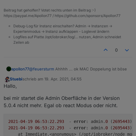
Adresse vom Testsystem geändert und so wie es
aktuell aussieht besteht das Problem nicht mehr.
Beitrag hat geholfen? Votet rechts unten im Beitrag :-)
https://paypal.me/Apollon77 / https://github.com/sponsors/Apollon77
Debug-Log für Instanz einschalten? Admin -> Instanzen ->
Expertenmodus -> Instanz aufklappen - Loglevel ändern
Logfiles auf Platte /opt/iobroker/log/… nutzen, Admin schneidet
Zeilen ab
0
apollon77
@
feuersturm
Ahhhh ... ok MAC Doppelung ist böse
Stuebi
schrieb am
19. Apr. 2021, 04:55
zuletzt editiert von
Offline
Hallo,
bei mir startet die Admin Oberfläche in der Version
5.0.4 nicht mehr. Egal ob react Modus oder nicht.
2021
-
04
-
19
06
:
53
:
22.293
  - 
error
: admin.
0
 (
2695443
) 
2021
-
04
-
19
06
:
53
:
22.293
  - 
error
: admin.
0
 (
2695443
) 
    at Immediate.<anonymous> (/opt/iobroker/node_mod