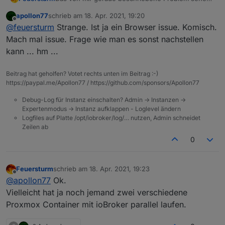
ich nur dann, wenn mein ioBroker
apollon77
schrieb am
18. Apr. 2021, 19:20
Produktivsystem im LXC Container 108 und mein
Hat jemand eine Idee in welche Richtung ich
zuletzt editiert von
Offline
@
feuersturm
Strange. Ist ja ein Browser issue. Komisch.
ioBroker Testsystem im Container 3108 parallel
Suchen muss, damit ich die beiden Systeme
laufen. Die beiden Systeme haben verschiedene
parallel laufen lassen kan?
Github Issue:
Mach mal issue. Frage wie man es sonst nachstellen
IP Adressen. Sobald ich ioBroker in mein
https://github.com/ioBroker/ioBroker.admin/issues
kann ... hm ...
Produktivsystem stoppe läuft ioBroker im
/704
Testsystem mit Admin5 angenehm schnell.
Beitrag hat geholfen? Votet rechts unten im Beitrag :-)
https://paypal.me/Apollon77 / https://github.com/sponsors/Apollon77
Debug-Log für Instanz einschalten? Admin -> Instanzen ->
Expertenmodus -> Instanz aufklappen - Loglevel ändern
Logfiles auf Platte /opt/iobroker/log/… nutzen, Admin schneidet
Zeilen ab
0
Feuersturm
schrieb am
18. Apr. 2021, 19:23
zuletzt editiert von
Offline
@
apollon77
Ok.
Vielleicht hat ja noch jemand zwei verschiedene
Proxmox Container mit ioBroker parallel laufen.