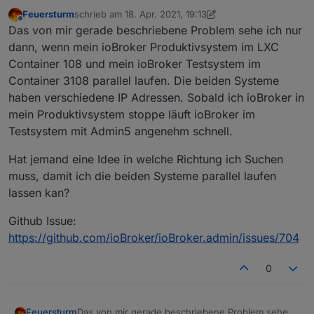
Menü im Admin React Modus sehr lange laden.
Feuersturm
schrieb am
18. Apr. 2021, 19:13
Gerade hatte ich folgendes im Chrome Browser
zuletzt editiert von Feuersturm
Offline
Das von mir gerade beschriebene Problem sehe ich nur
log, nachdem ich auf das "Adapter" Menü geklickt
habe:
Wenn ich dann die ganze Seite per F5 neu laden
dann, wenn mein ioBroker Produktivsystem im LXC
und dann nochmal das Menü Adapter gehe sehe
Container 108 und mein ioBroker Testsystem im
ich die Adapter abes es kommt immer wieder der
Hat noch jemand das Problem?
Container 3108 parallel laufen. Die beiden Systeme
ioBroker Ladekreis und es kommt immer wieder
haben verschiedene IP Adressen. Sobald ich ioBroker in
dieser Logeintrage:
mein Produktivsystem stoppe läuft ioBroker im
Testsystem mit Admin5 angenehm schnell.
Hat jemand eine Idee in welche Richtung ich Suchen
muss, damit ich die beiden Systeme parallel laufen
lassen kan?
Github Issue:
https://github.com/ioBroker/ioBroker.admin/issues/704
0
Das von mir gerade beschriebene Problem sehe
Feuersturm