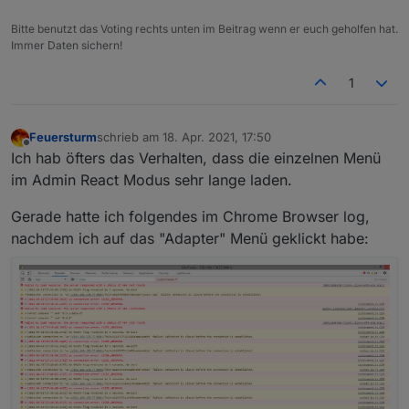
Bitte benutzt das Voting rechts unten im Beitrag wenn er euch geholfen hat.
Immer Daten sichern!
1
Feuersturm
schrieb am
18. Apr. 2021, 17:50
zuletzt editiert von
Offline
Ich hab öfters das Verhalten, dass die einzelnen Menü
im Admin React Modus sehr lange laden.
Gerade hatte ich folgendes im Chrome Browser log,
nachdem ich auf das "Adapter" Menü geklickt habe: