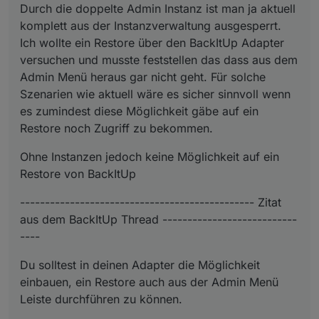
Durch die doppelte Admin Instanz ist man ja aktuell
komplett aus der Instanzverwaltung ausgesperrt.
Ich wollte ein Restore über den BackItUp Adapter
versuchen und musste feststellen das dass aus dem
Admin Menü heraus gar nicht geht. Für solche
Szenarien wie aktuell wäre es sicher sinnvoll wenn
es zumindest diese Möglichkeit gäbe auf ein
Restore noch Zugriff zu bekommen.
Konkret ist das aufgefallen, da durch den Admin
Ohne Instanzen jedoch keine Möglichkeit auf ein
5.0.2 unter bestimmten Umständen (zwei Admin
Instanzen) kein Zugriff mehr auf die
Darum wäre es hilfreich, wenn das auch aus dem
Restore von BackItUp
Instanzverwaltung möglich ist. Keine Instanzen =
seitlichen Menü heraus möglich wäre.
keine Möglichkeit ein Restore anzustoßen.
----------------------------------------------- Zitat
aus dem BackItUp Thread ---------------------------
----
Du solltest in deinen Adapter die Möglichkeit
einbauen, ein Restore auch aus der Admin Menü
Leiste durchführen zu können.