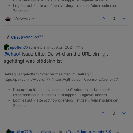
Expertenmodus -> Instanz aufklappen - Loglevel ändern
Logfiles auf Platte /opt/iobroker/log/… nutzen, Admin schneidet
Zeilen ab
1 Antwort
0
@
apollon77
Chaot
Ich kann scheinbar keinen Adapter mehr installieren den
apollon77
schrieb am
18. Apr. 2021, 11:12
ich direkt von Git hole.
$ iobroker url https://github.com/klein0r/ioBro
zuletzt editiert von
Offline
@
chaot
Issue bitte. Da wird an die URL ein -git
Versucht mit dem Birthday Adapter:
Der ioBroker.fully-tablet-control macht den gleichen
install klein0r/ioBroker.birthdays#759986a72282
agehängt was blödsinn ist
Fehler.
host.ioBroker		2021-04-18 11:50:26.899	
NPM version: 6.14.12

Beitrag hat geholfen? Votet rechts unten im Beitrag :-)
host.ioBroker		2021-04-18 11:50:25.874	error
https://paypal.me/Apollon77 / https://github.com/sponsors/Apollon77
host.ioBroker		2021-04-18 11:49:02.026	info	
npm install klein0r/ioBroker.birthdays#759986a7
host.ioBroker		2021-04-18 11:49:02.021	i
Debug-Log für Instanz einschalten? Admin -> Instanzen ->
host.ioBroker		2021-04-18 11:49:01.431	info
host.ioBroker Cannot install klein0r/ioBroker.b
Expertenmodus -> Instanz aufklappen - Loglevel ändern
host.ioBroker		2021-04-18 11:48:58.964	info
Logfiles auf Platte /opt/iobroker/log/… nutzen, Admin schneidet
Zeilen ab
0
@
jb_sullivan
sagte in
Test Adapter Admin 5.0.x:
apollon77