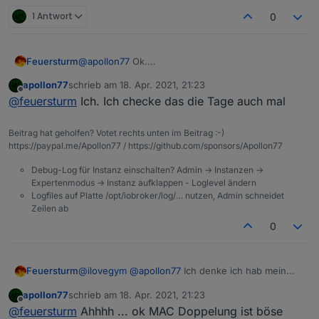
1 Antwort
0
Feuersturm
@
apollon77
Ok.
Vielleicht hat ja noch jemand zwei verschiedene
apollon77
schrieb am
18. Apr. 2021, 21:23
Proxmox Container mit ioBroker parallel laufen.
zuletzt editiert von
Offline
@
feuersturm
Ich. Ich checke das die Tage auch mal
Beitrag hat geholfen? Votet rechts unten im Beitrag :-)
https://paypal.me/Apollon77 / https://github.com/sponsors/Apollon77
Debug-Log für Instanz einschalten? Admin -> Instanzen ->
Expertenmodus -> Instanz aufklappen - Loglevel ändern
Logfiles auf Platte /opt/iobroker/log/… nutzen, Admin schneidet
Zeilen ab
0
Feuersturm
@
ilovegym
@
apollon77
Ich denke ich hab mein
Problem gefunden. Meine beiden Container
apollon77
schrieb am
18. Apr. 2021, 21:23
hatten zwar verschiedene IP Adressen aber die
zuletzt editiert von
Offline
@
feuersturm
Ahhhh ... ok MAC Doppelung ist böse
MAC Adresse war identisch. Ich hab jetzt die MAC