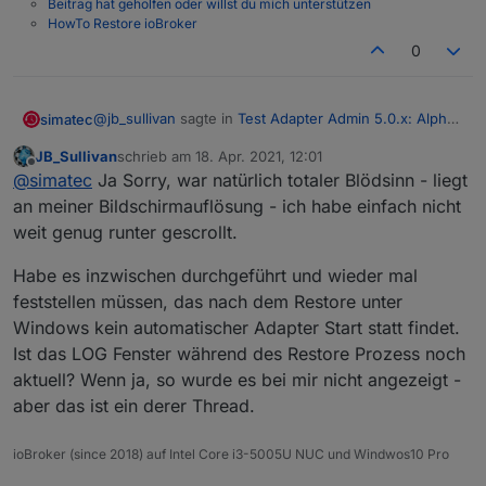
Beitrag hat geholfen oder willst du mich unterstützen
HowTo Restore ioBroker
0
@
jb_sullivan
sagte in
Test Adapter Admin 5.0.x: Alpha
simatec
der neuen UI
:
JB_Sullivan
schrieb am
18. Apr. 2021, 12:01
zuletzt editiert von
Offline
Ich habe mal
@
simatec
angeschrieben, ob er
@
simatec
Ja Sorry, war natürlich totaler Blödsinn - liegt
seinen BackItUp Adapter vielleicht um die
an meiner Bildschirmauflösung - ich habe einfach nicht
Ich verstehe deine Aussage nicht so richtig ... Aus
Restore Funktion erweitern möchte.
weit genug runter gescrollt.
dem Admin Tab kannst du einen Restore durchführen
und auch mit Admin 5 geht dies
Durch die doppelte Admin Instanz ist man ja
Habe es inzwischen durchgeführt und wieder mal
aktuell komplett aus der Instanzverwaltung
ausgesperrt. Ich wollte ein Restore über den
feststellen müssen, das nach dem Restore unter
BackItUp Adapter versuchen und musste
Windows kein automatischer Adapter Start statt findet.
feststellen das dass aus dem Admin Menü
Ist das LOG Fenster während des Restore Prozess noch
heraus gar nicht geht. Für solche Szenarien wie
aktuell? Wenn ja, so wurde es bei mir nicht angezeigt -
aktuell wäre es sicher sinnvoll wenn es
zumindest diese Möglichkeit gäbe auf ein
aber das ist ein derer Thread.
Restore noch Zugriff zu bekommen.
ioBroker (since 2018) auf Intel Core i3-5005U NUC und Windwos10 Pro
Ohne Instanzen jedoch keine Möglichkeit auf ein
Restore von BackItUp