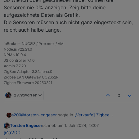
Der Verkäufer meldet sich ja nicht mehr
Sensoren nie 0% anzeigen. Zeig bitte deine
aufgezeichnete Daten als Grafik.
Die Sensoren müssen auch nicht ganz eingesteckt sein,
reicht auch halbe Länge.
ioBroker- NUC8i3 / Proxmox / VM
Node.js v22.21.0
NPM v10.9.4
JS controller 7.1.0
Admin 7.7.20
ZigBee Adapter 3.3.1alpha.0
Zigbee LAN Gateway CC2652P
Zigbee Firmware 20250321
2 Antworten
0
@
torsten-engeser
sagte in
[Verkaufe] Zigbee
a200
Bodenfeuchtesensor
:
Torsten Engeser
schrieb am
1. Juli 2024, 13:07
zuletzt editiert von
Offline
Nur sind die Messwerte nicht plausible. Entweder
@
a200
0% oder 100%