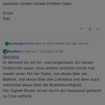
sauberen System dieses Problem habe.
Gruss
Puls
0
@
nicknol
(also an mich selbst) und alle, die es
NickNol
N
interessiert.
NickNol
schrieb am
1. Juli 2023, 07:05
N
Habe nun 2 von 4 Sensoren über ZHA (Skyconnect) in
zuletzt editiert von
Offline
@
nicknol
Homeassistant integriert.
Und es sieht gut aus :)
Ich habe die nicht implementierten Aspekte
im Moment bin ich hin- und hergerissen. Ein Sensor
ausgeblendet, hier die Situation direkt nach dem
funktioniert super, zwei weitere schicken immer mal
Pairen:
Die bislang gesammelten Daten erscheinen plausibel:
wieder einen Teil der Daten, mal etwas über die
Batterie, mal etwas über den Linkstatus und eben auch
manchmal etwas über die Bodenfeuchtigkeit.
Der Zigbee-Router ist nur durch die Hauswand getrennt
ca 1,5m entfernt.