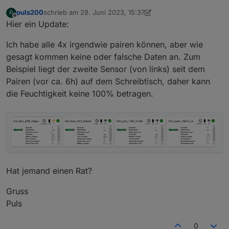
immer....
puls200
schrieb am
28. Juni 2023, 15:37
P
zuletzt editiert von puls200
Offline
Hier ein Update:
Ich habe alle 4x irgendwie pairen können, aber wie
gesagt kommen keine oder falsche Daten an. Zum
Beispiel liegt der zweite Sensor (von links) seit dem
Pairen (vor ca. 6h) auf dem Schreibtisch, daher kann
Ich werde versuchen, die restlichen beiden auch noch
die Feuchtigkeit keine 100% betragen.
zu pairen.
Mache ich was falsch?
Raspberry 4 4GB:
Raspbian Bullseye mit Updates
Conbee II Stick mit Zigbee-Adapter v1.8.10
ioBroker mit Updates
Node.js: v18.16.0
Hat jemand einen Rat?
Gruss
Puls
Gruss
Puls
0