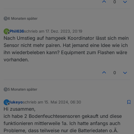
0
6 Monaten später
Phil636
schrieb am
17. Dez. 2023, 20:19
P
zuletzt editiert von
Offline
Nach Umstieg auf hamgeek Koordinator lässt sich mein
Sensor nicht mehr pairen. Hat jemand eine Idee wie ich
ihn wiederbeleben kann? Equipment zum Flashen wäre
vorhanden.
0
5 Monaten später
lukeyo
schrieb am
15. Mai 2024, 06:30
L
zuletzt editiert von
Offline
Hi zusammen,
ich habe 2 Bodenfeuchtesensoren gekauft und diese
funktionieren mittlerweile 1a. Ich hatte anfangs auch
Probleme, dass teilweise nur die Batteriedaten o.Ä.