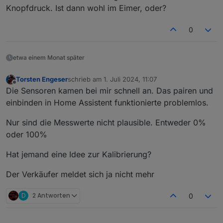
Knopfdruck. Ist dann wohl im Eimer, oder?
0
etwa einem Monat später
Torsten Engeser
schrieb am
1. Juli 2024, 11:07
zuletzt editiert von
Offline
Die Sensoren kamen bei mir schnell an. Das pairen und
einbinden in Home Assistent funktionierte problemlos.
Nur sind die Messwerte nicht plausible. Entweder 0%
oder 100%
Hat jemand eine Idee zur Kalibrierung?
Der Verkäufer meldet sich ja nicht mehr
D
2 Antworten
0