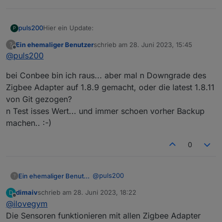
Hier ein Update:
puls200
P
Ein ehemaliger Benutzer
schrieb am
28. Juni 2023, 15:45
?
Ich habe alle 4x irgendwie pairen können, aber wie
zuletzt editiert von
Offline
@
puls200
gesagt kommen keine oder falsche Daten an. Zum
Beispiel liegt der zweite Sensor (von links) seit dem
bei Conbee bin ich raus... aber mal n Downgrade des
Pairen (vor ca. 6h) auf dem Schreibtisch, daher kann
die Feuchtigkeit keine 100% betragen.
Zigbee Adapter auf 1.8.9 gemacht, oder die latest 1.8.11
von Git gezogen?
Hat jemand einen Rat?
n Test isses Wert... und immer schoen vorher Backup
Gruss
machen.. :-)
Puls
0
@
puls200
Ein ehemaliger Benutzer
?
dimaiv
schrieb am
28. Juni 2023, 18:22
D
bei Conbee bin ich raus... aber mal n
zuletzt editiert von
Offline
@
ilovegym
Downgrade des Zigbee Adapter auf
1.8.9 gemacht, oder die latest 1.8.11
Die Sensoren funktionieren mit allen Zigbee Adapter