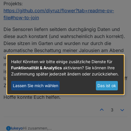
Projekts:
https://github.com/diyruz/flower?tab=readme-ov-
file#how-to-join
Die Sensoren liefern seitdem durchgängig Daten und
diese auch konstant (und wahrscheinlich auch korrekt).
Diese sitzen im Garten und wurden nur durch die
automatische Beschattung meiner Jalousien am Abend
unterbrochen. Ich habe nun eine schaltbare Steckdose
Hallo! Könnten wir bitte einige zusätzliche Dienste für
mit Zigbee hinter der Couch platziert und der Empfang
Funktionalität & Analytics
aktivieren? Sie können Ihre
ist auch im Garten super.
Zustimmung später jederzeit ändern oder zurückziehen.
Ich betreibe das ganze mit Home Assistant, einer Sonoff
ZBBRIDGE PRO und ZHA.
Lassen Sie mich wählen
Das ist ok
Hoffe konnte Euch helfen.
3
Hi zusammen,
lukeyo
L