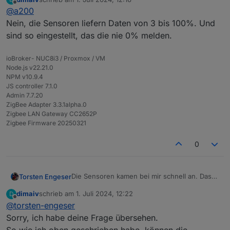
zuletzt editiert von
Offline
@
a200
Nur sind die Messwerte nicht plausible. Entweder
0% oder 100%
Nein, die Sensoren liefern Daten von 3 bis 100%. Und
Was erwartest du? es sind DIGITALE Sensoren!
sind so eingestellt, das die nie 0% melden.
Sorry, aber ich konnte nicht anders..,
ioBroker- NUC8i3 / Proxmox / VM
Node.js v22.21.0
NPM v10.9.4
JS controller 7.1.0
Admin 7.7.20
ZigBee Adapter 3.3.1alpha.0
Zigbee LAN Gateway CC2652P
Zigbee Firmware 20250321
0
Die Sensoren kamen bei mir schnell an. Das
Torsten Engeser
pairen und einbinden in Home Assistent
dimaiv
schrieb am
1. Juli 2024, 12:22
D
funktionierte problemlos.
Nur sind die Messwerte nicht plausible.
zuletzt editiert von
Offline
@
torsten-engeser
Entweder 0% oder 100%
Hat jemand eine Idee zur Kalibrierung?
Sorry, ich habe deine Frage übersehen.
So wie ich oben geschrieben habe, können die