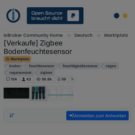
Weiter zum Inhalt
ioBroker Community Home
Deutsch
Marktplatz
[Verkaufe] Zigbee
Bodenfeuchtesensor
Marktplatz
boden
feuchtesensor
feuchtigkeitssensor
regen
regensensor
zigbee
154
43
56.8k
59
Anmelden zum Antworten