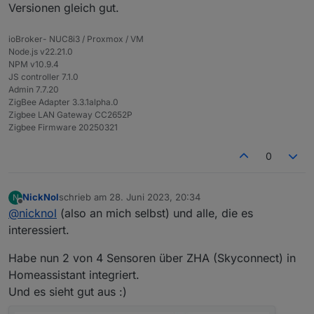
von Git gezogen?
Versionen gleich gut.
n Test isses Wert... und immer schoen
vorher Backup machen.. :-)
ioBroker- NUC8i3 / Proxmox / VM
Node.js v22.21.0
NPM v10.9.4
JS controller 7.1.0
Admin 7.7.20
ZigBee Adapter 3.3.1alpha.0
Zigbee LAN Gateway CC2652P
Zigbee Firmware 20250321
0
NickNol
schrieb am
28. Juni 2023, 20:34
N
zuletzt editiert von
Offline
@
nicknol
(also an mich selbst) und alle, die es
interessiert.
Habe nun 2 von 4 Sensoren über ZHA (Skyconnect) in
Homeassistant integriert.
Und es sieht gut aus :)