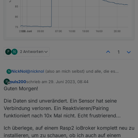
P
N
2 Antworten
1
@
nicknol
(also an mich selbst) und alle, die es
NickNol
N
interessiert.
puls200
schrieb am
29. Juni 2023, 08:44
P
Habe nun 2 von 4 Sensoren über ZHA (Skyconnect) in
zuletzt editiert von
Offline
Guten Morgen!
Homeassistant integriert.
Und es sieht gut aus :)
Ich habe die nicht implementierten Aspekte
Die Daten sind unverändert. Ein Sensor hat seine
ausgeblendet, hier die Situation direkt nach dem
Pairen:
Die bislang gesammelten Daten erscheinen plausibel:
Verbindung verloren. Ein Reaktivieren/Pairing
funktioniert nach 10x Mal nicht. Echt frustrierend...
Ich überlege, auf einem Rasp2 ioBroker komplett neu zu
installieren, um zu schauen, ob ich auch auf einem