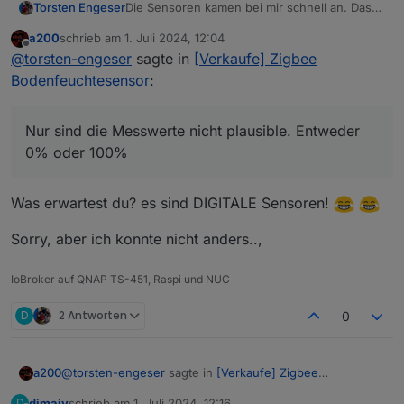
Die Sensoren kamen bei mir schnell an. Das
Torsten Engeser
pairen und einbinden in Home Assistent
a200
schrieb am
1. Juli 2024, 12:04
funktionierte problemlos.
Nur sind die Messwerte nicht plausible.
zuletzt editiert von
Offline
@
torsten-engeser
sagte in
[Verkaufe] Zigbee
Entweder 0% oder 100%
Hat jemand eine Idee zur Kalibrierung?
Bodenfeuchtesensor
:
Der Verkäufer meldet sich ja nicht mehr
Nur sind die Messwerte nicht plausible. Entweder
0% oder 100%
Was erwartest du? es sind DIGITALE Sensoren!
Sorry, aber ich konnte nicht anders..,
IoBroker auf QNAP TS-451, Raspi und NUC
D
2 Antworten
0
@
torsten-engeser
sagte in
[Verkaufe] Zigbee
a200
Bodenfeuchtesensor
:
dimaiv
schrieb am
1. Juli 2024, 12:16
D