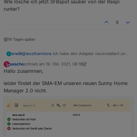
WIe lösche ich jetzt SFBspot sauber von der Raspi
runter?
0
18 Tagen später
@
lessthanmore
Ich habe den Adapter neuinstalliert und
srwilli
S
siehe da alles funktioniert einwandfrei mit den selben
sascho
schrieb am
19. Okt. 2021, 08:18
S
Einstellungen.... komisch. Vielen vielen Dank für deine
WIe lösche ich jetzt SFBspot sauber von der Raspi
zuletzt editiert von sascho
Offline
Hallo zusammen,
(eure) Hilfe!
runter?
leider findet der SMA-EM unseren neuen Sunny Home
Manager 2.0 nicht.