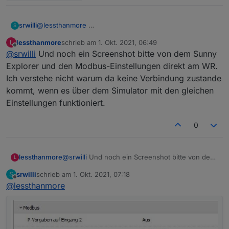
srwilli
@
lessthanmore
S
lessthanmore
schrieb am
1. Okt. 2021, 06:49
L
zuletzt editiert von
Offline
@
srwilli
Und noch ein Screenshot bitte von dem Sunny
Explorer und den Modbus-Einstellungen direkt am WR.
Ich verstehe nicht warum da keine Verbindung zustande
kommt, wenn es über dem Simulator mit den gleichen
Einstellungen funktioniert.
0
lessthanmore
@
srwilli
Und noch ein Screenshot bitte von dem
L
Sunny Explorer und den Modbus-Einstellungen
srwilli
schrieb am
1. Okt. 2021, 07:18
S
direkt am WR.
zuletzt editiert von
Offline
@
lessthanmore
Ich verstehe nicht warum da keine Verbindung
zustande kommt, wenn es über dem Simulator
mit den gleichen Einstellungen funktioniert.