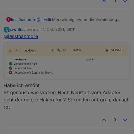
0
lessthanmore
@
srwilli
Merkwürdig, wenn die Verbindung
L
eigentlich steht.
srwilli
schrieb am
1. Okt. 2021, 06:11
S
Erhöh im Adapter mal das Datenabfrageintervall
zuletzt editiert von
Offline
@
lessthanmore
auf 2000.
Habe ich erhöht.
Ist genauso wie vorher: Nach Neustart vom Adapter
geht der untere Haken für 2 Sekunden auf grün, danach
rot
0