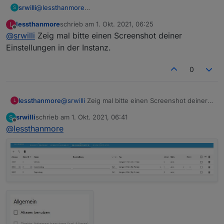
srwilli
@
lessthanmore
S
lessthanmore
schrieb am
1. Okt. 2021, 06:25
L
zuletzt editiert von
Offline
@
srwilli
Zeig mal bitte einen Screenshot deiner
Einstellungen in der Instanz.
Habe ich erhöht.
0
Ist genauso wie vorher: Nach Neustart vom Adapter geht
der untere Haken für 2 Sekunden auf grün, danach rot
lessthanmore
@
srwilli
Zeig mal bitte einen Screenshot deiner
L
Einstellungen in der Instanz.
srwilli
schrieb am
1. Okt. 2021, 06:41
S
zuletzt editiert von
Offline
@
lessthanmore