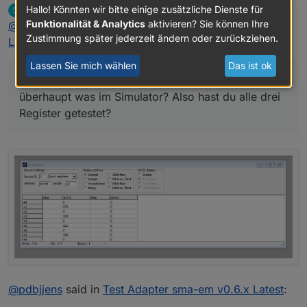
überhaupt was im Simulator? Also hast du alle
Hallo! Könnten wir bitte einige zusätzliche Dienste für
srwilli
schrieb am
1. Okt. 2021, 08:06
S
drei Register getestet?
zuletzt editiert von
Offline
Funktionalität & Analytics
aktivieren? Sie können Ihre
@
lessthanmore
said in
Test Adapter sma-em v0.6.x
Zustimmung später jederzeit ändern oder zurückziehen.
Latest
:
Lassen Sie mich wählen
Das ist ok
@
srwilli
Kommt auf dem Eingangsregister 30775
überhaupt was im Simulator? Also hast du alle drei
Register getestet?
@
pdbjjens
said in
Test Adapter sma-em v0.6.x Latest
: