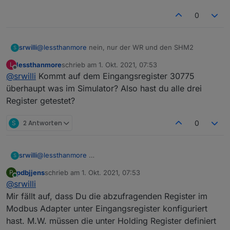
0
srwilli
@
lessthanmore
nein, nur der WR und den SHM2
S
lessthanmore
schrieb am
1. Okt. 2021, 07:53
L
zuletzt editiert von
Offline
@
srwilli
Kommt auf dem Eingangsregister 30775
überhaupt was im Simulator? Also hast du alle drei
Register getestet?
S
2 Antworten
0
srwilli
@
lessthanmore
S
pdbjjens
schrieb am
1. Okt. 2021, 07:53
P
zuletzt editiert von
Online
@
srwilli
Mir fällt auf, dass Du die abzufragenden Register im
Modbus Adapter unter Eingangsregister konfiguriert
hast. M.W. müssen die unter Holding Register definiert