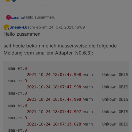
Hallo zusammen,
sascho
S
Sneak-L8
schrieb am
24. Okt. 2021, 16:09
S
leider findet der SMA-EM unseren neuen Sunny Home
zuletzt editiert von
Offline
Hallo zusammen,
Manager 2.0 nicht.
Ich habe bereits alle Geräte an unseren Netgear
seit heute bekomme ich massenweise die folgende
jgs524ev2 gehängt und diesen dann als einziges Gerät
an die Fritzbox. Auf dem Netgear ist das IGPM
Ich habe mal den den SMA-EM unter der
Meldung vom sma-em-Adapter (v0.6.3):
Snooping deaktiviert.
angegebenen IP angepingt aber bekomme folgende
Fehlermeldung:
Yahka lässt sich auf der Apple Homekit App auch nicht
finden.
sma-em.
0
Für mich sieht das so aus, als wenn der Iobroker in
2021
-
10
-
24
18
:
07
:
47.998
	warn	Unkown OBI
einem anderem Subnetz als 255.255.255.0 hängt. Ist
sma-em.
0
meine Vermutung richtig?
2021
-
10
-
24
18
:
07
:
47.998
	warn	Unkown OBI
sma-em.
0
Der Netgear, die Fritzbox und die Synology NAS
2021
-
10
-
24
18
:
07
:
47.998
	warn	Unkown OBI
hängen im gleichen Subnet 255.255.255.0.
sma-em.
0
Auf dem ioBroker container sind folgende Ports
2021
-
10
-
24
18
:
07
:
47.997
	warn	Unkown OBI
freigeschaltet:
sma-em.
0
2021
-
10
-
24
18
:
07
:
15.628
	warn	Unkown OBI
sma-em.
0