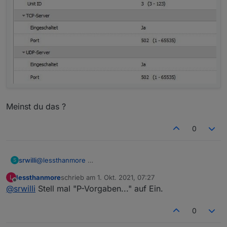
Meinst du das ?
0
@
lessthanmore
srwilli
S
lessthanmore
schrieb am
1. Okt. 2021, 07:27
L
Meinst du das ?
zuletzt editiert von
Offline
@
srwilli
Stell mal "P-Vorgaben..." auf Ein.
0