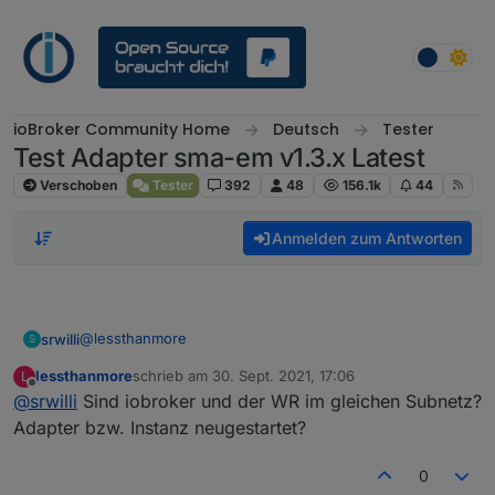
Weiter zum Inhalt
ioBroker Community Home
Deutsch
Tester
Test Adapter sma-em v1.3.x Latest
Verschoben
Tester
392
48
156.1k
44
Anmelden zum Antworten
@
lessthanmore
srwilli
S
lessthanmore
schrieb am
30. Sept. 2021, 17:06
L
modbus.0

zuletzt editiert von
Offline
@
srwilli
Sind iobroker und der WR im gleichen Subnetz?
	2021-09-30 18:25:01.361	info	Disconnecte
modbus.0

Adapter bzw. Instanz neugestartet?
	2021-09-30 18:25:00.361	warn	Poll error c
modbus.0

0
	2021-09-30 18:25:00.360	error	Client in