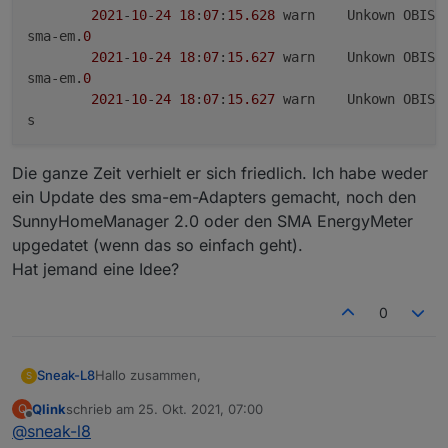
2021
-
10
-
24
18
:
07
:
15.628
	warn	Unkown OBI
sma-em.
0
2021
-
10
-
24
18
:
07
:
15.627
	warn	Unkown OBI
sma-em.
0
2021
-
10
-
24
18
:
07
:
15.627
	warn	Unkown OBI
Die ganze Zeit verhielt er sich friedlich. Ich habe weder
ein Update des sma-em-Adapters gemacht, noch den
SunnyHomeManager 2.0 oder den SMA EnergyMeter
upgedatet (wenn das so einfach geht).
Hat jemand eine Idee?
0
Hallo zusammen,
Sneak-L8
S
Qlink
schrieb am
25. Okt. 2021, 07:00
Q
seit heute bekomme ich massenweise die folgende
zuletzt editiert von
Offline
@
sneak-l8
Meldung vom sma-em-Adapter (v0.6.3):