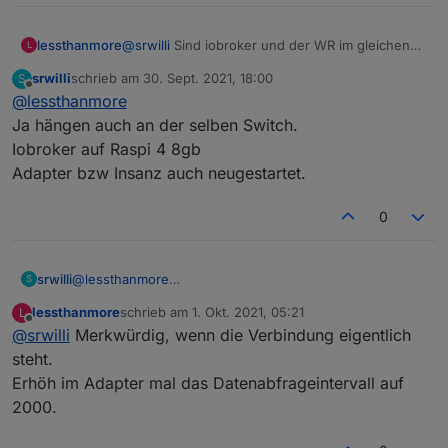
modbus.0

	2021-09-30 18:25:00.360	error	Request t
lessthanmore
@
srwilli
Sind iobroker und der WR im gleichen
L
modbus.0

Subnetz?
srwilli
schrieb am
30. Sept. 2021, 18:00
S
Adapter bzw. Instanz neugestartet?
zuletzt editiert von
Offline
@
lessthanmore
Ja hängen auch an der selben Switch.
Iobroker auf Raspi 4 8gb
Adapter bzw Insanz auch neugestartet.
0
srwilli
@
lessthanmore
S
Ja hängen auch an der selben Switch.
lessthanmore
schrieb am
1. Okt. 2021, 05:21
L
Iobroker auf Raspi 4 8gb
zuletzt editiert von
Offline
@
srwilli
Merkwürdig, wenn die Verbindung eigentlich
Adapter bzw Insanz auch neugestartet.
steht.
Erhöh im Adapter mal das Datenabfrageintervall auf
2000.