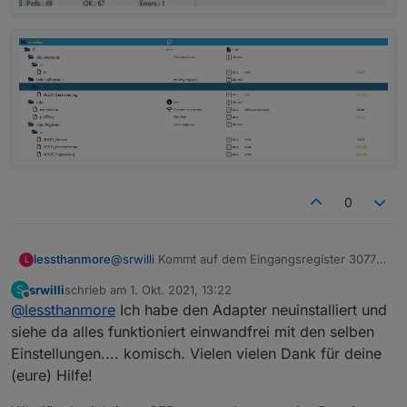
0
lessthanmore
@
srwilli
Kommt auf dem Eingangsregister 30775
L
überhaupt was im Simulator? Also hast du alle
srwilli
schrieb am
1. Okt. 2021, 13:22
S
drei Register getestet?
zuletzt editiert von
Offline
@
lessthanmore
Ich habe den Adapter neuinstalliert und
siehe da alles funktioniert einwandfrei mit den selben
Einstellungen.... komisch. Vielen vielen Dank für deine
(eure) Hilfe!