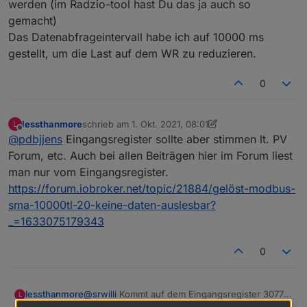
werden (im Radzio-tool hast Du das ja auch so
gemacht)
Das Datenabfrageintervall habe ich auf 10000 ms
gestellt, um die Last auf dem WR zu reduzieren.
0
lessthanmore
schrieb am
1. Okt. 2021, 08:01
L
zuletzt editiert von lessthanmore
10. Jan. 2021, 10:01
Offline
@
pdbjjens
Eingangsregister sollte aber stimmen lt. PV
Forum, etc. Auch bei allen Beiträgen hier im Forum liest
man nur vom Eingangsregister.
https://forum.iobroker.net/topic/21884/gelöst-modbus-
sma-10000tl-20-keine-daten-auslesbar?
_=1633075179343
0
lessthanmore
@
srwilli
Kommt auf dem Eingangsregister 30775
L