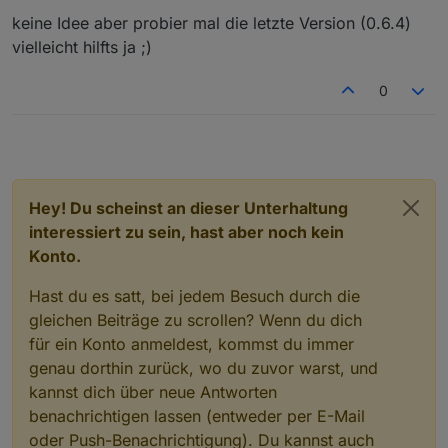
sma-em.0

keine Idee aber probier mal die letzte Version (0.6.4)
	2021-10-24 18:07:47.998	warn	Unkown OBI
Die ganze Zeit verhielt er sich friedlich. Ich habe
sma-em.0

vielleicht hilfts ja ;)
weder ein Update des sma-em-Adapters gemacht,
	2021-10-24 18:07:47.998	warn	Unkown OBI
noch den SunnyHomeManager 2.0 oder den SMA
sma-em.0

0
EnergyMeter upgedatet (wenn das so einfach geht).
	2021-10-24 18:07:47.998	warn	Unkown OBI
Hat jemand eine Idee?
sma-em.0

	2021-10-24 18:07:47.997	warn	Unkown OBIS
sma-em.0

	2021-10-24 18:07:15.628	warn	Unkown OBI
sma-em.0

Hey! Du scheinst an dieser Unterhaltung
	2021-10-24 18:07:15.628	warn	Unkown OBI
interessiert zu sein, hast aber noch kein
sma-em.0

	2021-10-24 18:07:15.627	warn	Unkown OBI
Konto.
sma-em.0

	2021-10-24 18:07:15.627	warn	Unkown OBIS
Hast du es satt, bei jedem Besuch durch die
gleichen Beiträge zu scrollen? Wenn du dich
für ein Konto anmeldest, kommst du immer
genau dorthin zurück, wo du zuvor warst, und
kannst dich über neue Antworten
benachrichtigen lassen (entweder per E-Mail
oder Push-Benachrichtigung). Du kannst auch