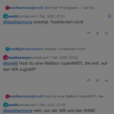
lessthanmore
@
srwilli
Stell mal "P-Vorgaben..." auf Ein.
L
srwilli
schrieb am
1. Okt. 2021, 07:31
S
zuletzt editiert von
Offline
@
lessthanmore
erledigt. Funktioniert nicht
0
srwilli
@
lessthanmore
erledigt. Funktioniert nicht
S
lessthanmore
schrieb am
1. Okt. 2021, 07:34
L
zuletzt editiert von
Offline
@
srwilli
Hast du eine Wallbox (openWB?), die evtl. auf
den WR zugreift?
0
lessthanmore
@
srwilli
Hast du eine Wallbox (openWB?), die
L
evtl. auf den WR zugreift?
srwilli
schrieb am
1. Okt. 2021, 07:43
S
zuletzt editiert von
Offline
@
lessthanmore
nein, nur der WR und den SHM2