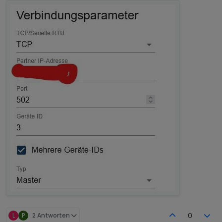
L
P
2 Antworten
0