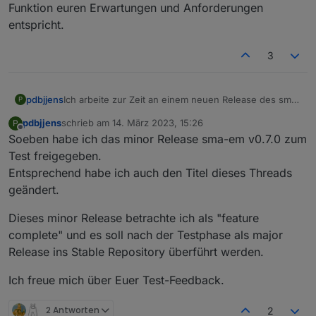
Funktion euren Erwartungen und Anforderungen
entspricht.
3
pdbjjens
Ich arbeite zur Zeit an einem neuen Release des sma-
P
em mit einigen funktionalen Erweiterungen.
pdbjjens
schrieb am
14. März 2023, 15:26
P
Insbesondere die schon lange überfällige
zuletzt editiert von
Offline
Soeben habe ich das minor Release sma-em v0.7.0 zum
Verringerung der Systemlast durch den sma-em soll
hierbei durch einstellbare Aktualisierungsintervalle für
Test freigegeben.
Realzeitdaten (wie z.B. Momentanleistung) und Nicht-
Entsprechend habe ich auch den Titel dieses Threads
Realzeitdaten (wie z.B. Zähler) realisiert werden.
geändert.
Die ganz Wagemutigen unter euch können sich den
Adapter von
Dieses minor Release betrachte ich als "feature
https://github.com/pdbjjens/ioBroker.sma-em.git
complete" und es soll nach der Testphase als major
installieren.
Aber VORSICHT: es ist ein Pre-Alpha Stand und Ihr
Release ins Stable Repository überführt werden.
solltet wissen, was Ihr tut - insbesondere nicht auf
einem produktiven ioBroker installieren!
Ich freue mich über Euer Test-Feedback.
Aber ich wäre wirklich über jedes Feedback erfreut -
insbesondere, ob die neue Aktualisierungsintervall-
2 Antworten
2
Funktion euren Erwartungen und Anforderungen