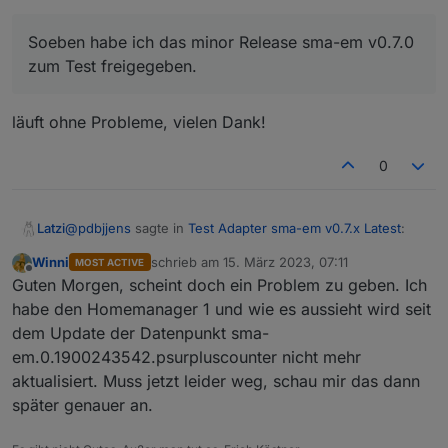
Release ins Stable Repository überführt werden.
Ich freue mich über Euer Test-Feedback.
Soeben habe ich das minor Release sma-em v0.7.0
zum Test freigegeben.
läuft ohne Probleme, vielen Dank!
0
@
pdbjjens
sagte in
Test Adapter sma-em v0.7.x Latest
:
Latzi
Winni
schrieb am
15. März 2023, 07:11
MOST ACTIVE
zuletzt editiert von
Offline
Soeben habe ich das minor Release sma-em v0.7.0
Guten Morgen, scheint doch ein Problem zu geben. Ich
zum Test freigegeben.
habe den Homemanager 1 und wie es aussieht wird seit
läuft ohne Probleme, vielen Dank!
dem Update der Datenpunkt sma-
em.0.1900243542.psurpluscounter nicht mehr
aktualisiert. Muss jetzt leider weg, schau mir das dann
später genauer an.