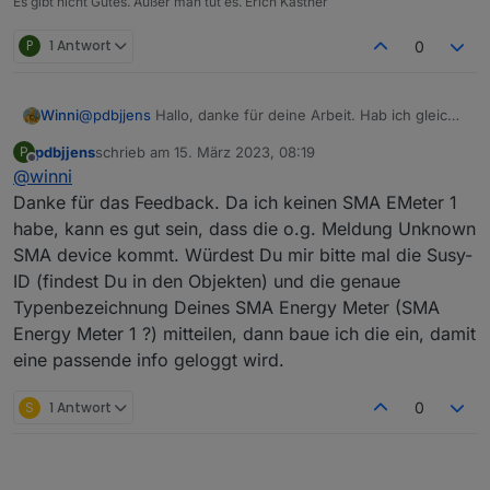
Es gibt nicht Gutes. Außer man tut es. Erich Kästner
P
1 Antwort
0
@
pdbjjens
Hallo, danke für deine Arbeit. Hab ich gleich
Winni
mal installiert. Läuft auch auf Anhieb, was mich aber ein
pdbjjens
schrieb am
15. März 2023, 08:19
P
bisschen wundert ist ein Eintrag im Log:
sma-em.0

zuletzt editiert von
Offline
@
winni
2023-03-14 16:48:02.473	info	New device discov
Zunächst meldet der Log: "Extended Mode false
Danke für das Feedback. Da ich keinen SMA EMeter 1
RealTime Interval 5 non-Realtime Interval 60 Language"
sma-em.0

habe, kann es gut sein, dass die o.g. Meldung Unknown
So habe ich es auch eingegeben.
Dann kommt aber: "device discovered: Unkown SMA
2023-03-14 16:48:01.334	info	Listen via UDP on
SMA device kommt. Würdest Du mir bitte mal die Susy-
device S/N: 1900243542 with IP/port: 192.168.1.60/60880
message rate: 1/sec"
ID (findest Du in den Objekten) und die genaue
Die Seriennummer ist die von meinem Energymeter.
sma-em.0

Aber wie eingangs gesagt es läuf 😀
2023-03-14 16:48:01.331	info	Details L1 false 
Typenbezeichnung Deines SMA Energy Meter (SMA
Energy Meter 1 ?) mitteilen, dann baue ich die ein, damit
sma-em.0

eine passende info geloggt wird.
S
1 Antwort
0