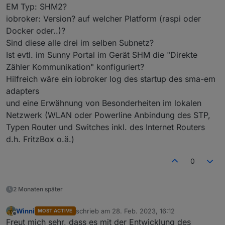
EM Typ: SHM2?
iobroker: Version? auf welcher Platform (raspi oder
Übersicht im Sunnyportal bei ausgeschalteten
Docker oder..)?
Adapter
Sind diese alle drei im selben Subnetz?
Ist evtl. im Sunny Portal im Gerät SHM die "Direkte
Zähler Kommunikation" konfiguriert?
Hilfreich wäre ein iobroker log des startup des sma-em
adapters
und eine Erwähnung von Besonderheiten im lokalen
Netzwerk (WLAN oder Powerline Anbindung des STP,
Typen Router und Switches inkl. des Internet Routers
d.h. FritzBox o.ä.)
0
2 Monaten später
Systemübersicht im WR bei eingeschalteten
Winni
schrieb am
28. Feb. 2023, 16:12
MOST ACTIVE
zuletzt editiert von
Offline
Adapter
Freut mich sehr, dass es mit der Entwicklung des