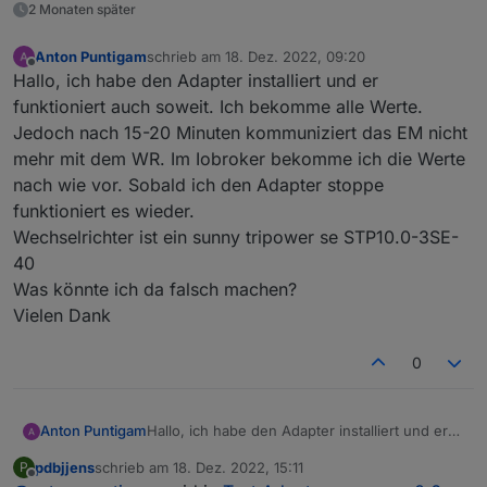
2 Monaten später
sezähler
Anton Puntigam
schrieb am
18. Dez. 2022, 09:20
zuletzt editiert von
Offline
Hallo, ich habe den Adapter installiert und er
funktioniert auch soweit. Ich bekomme alle Werte.
Jedoch nach 15-20 Minuten kommuniziert das EM nicht
mehr mit dem WR. Im Iobroker bekomme ich die Werte
nach wie vor. Sobald ich den Adapter stoppe
funktioniert es wieder.
Wechselrichter ist ein sunny tripower se STP10.0-3SE-
40
Was könnte ich da falsch machen?
Vielen Dank
0
Anton Puntigam
Hallo, ich habe den Adapter installiert und er
funktioniert auch soweit. Ich bekomme alle
pdbjjens
schrieb am
18. Dez. 2022, 15:11
P
Werte. Jedoch nach 15-20 Minuten
zuletzt editiert von
Offline