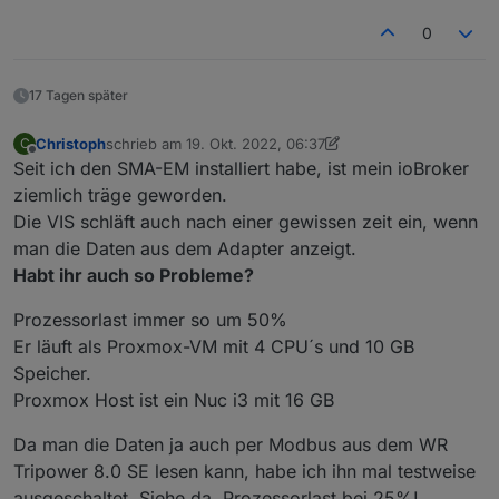
0
17 Tagen später
Christoph
schrieb am
19. Okt. 2022, 06:37
C
zuletzt editiert von Christoph
Offline
Seit ich den SMA-EM installiert habe, ist mein ioBroker
ziemlich träge geworden.
Die VIS schläft auch nach einer gewissen zeit ein, wenn
man die Daten aus dem Adapter anzeigt.
Habt ihr auch so Probleme?
Prozessorlast immer so um 50%
Er läuft als Proxmox-VM mit 4 CPU´s und 10 GB
Speicher.
Proxmox Host ist ein Nuc i3 mit 16 GB
Da man die Daten ja auch per Modbus aus dem WR
Tripower 8.0 SE lesen kann, habe ich ihn mal testweise
ausgeschaltet. Siehe da. Prozessorlast bei 25%!