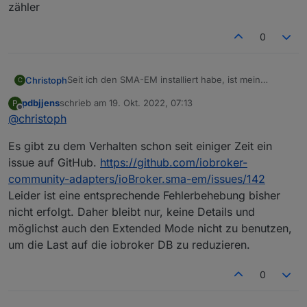
zähler
0
Seit ich den SMA-EM installiert habe, ist mein
Christoph
C
ioBroker ziemlich träge geworden.
pdbjjens
schrieb am
19. Okt. 2022, 07:13
P
Die VIS schläft auch nach einer gewissen zeit ein,
Prozessorlast immer so um 50%
zuletzt editiert von
Offline
@
christoph
wenn man die Daten aus dem Adapter anzeigt.
Er läuft als Proxmox-VM mit 4 CPU´s und 10 GB
Habt ihr auch so Probleme?
Speicher.
Da man die Daten ja auch per Modbus aus dem WR
Es gibt zu dem Verhalten schon seit einiger Zeit ein
Proxmox Host ist ein Nuc i3 mit 16 GB
Tripower 8.0 SE lesen kann, habe ich ihn mal
testweise ausgeschaltet. Siehe da. Prozessorlast bei
Ich gehe davon aus, das der Adapter auf jeden
issue auf GitHub.
https://github.com/iobroker-
25%!
Multicast reagiert und dadurch ziemlich
community-adapters/ioBroker.sma-em/issues/142
ressourcenhungrig ist.
sma-em.0.3011949685.pregard
Leider ist eine entsprechende Fehlerbehebung bisher
modbus.0.inputRegisters.30865_Leistung_Bezug
nicht erfolgt. Daher bleibt nur, keine Details und
sma-em.0.3011949685.pregardcounter
modbus.0.inputRegisters.30581_Zählerstand_Bezugs
möglichst auch den Extended Mode nicht zu benutzen,
zähler
sma-em.0.3011949685.psurplus
um die Last auf die iobroker DB zu reduzieren.
0_userdata.0.Haus.Strom.Gesamtverbrauch_aktuell
0
sma-em.0.3011949685.psurpluscounter
modbus.0.inputRegisters.30583_Zählerstand_Einspei