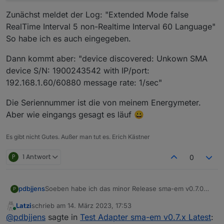
Zunächst meldet der Log: "Extended Mode false
RealTime Interval 5 non-Realtime Interval 60 Language"
So habe ich es auch eingegeben.
Dann kommt aber: "device discovered: Unkown SMA
device S/N: 1900243542 with IP/port:
192.168.1.60/60880 message rate: 1/sec"
Die Seriennummer ist die von meinem Energymeter.
Aber wie eingangs gesagt es läuf 😀
Es gibt nicht Gutes. Außer man tut es. Erich Kästner
P
1 Antwort
0
Soeben habe ich das minor Release sma-em v0.7.0
pdbjjens
P
zum Test freigegeben.
Latzi
schrieb am
14. März 2023, 17:53
Entsprechend habe ich auch den Titel dieses Threads
Dieses minor Release betrachte ich als "feature
zuletzt editiert von
Online
@
pdbjjens
sagte in
Test Adapter sma-em v0.7.x Latest
:
geändert.
complete" und es soll nach der Testphase als major