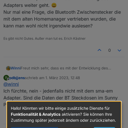
Adapters weiter geht. 😀
Nur mal eine Frage, die Bluetooth Zwischenstecker die
mit dem alten Homemanager vertrieben wurden, die
kann man wohl nicht irgendwie auslesen?
Es gibt nicht Gutes. Außer man tut es. Erich Kästner
Systemübersicht im WR bei ausgeschalteten
0
Adapter
Winni
Freut mich sehr, dass es mit der Entwicklung des
Adapters weiter geht. 😀
pdbjjens
schrieb am
1. März 2023, 12:48
P
Nur mal eine Frage, die Bluetooth Zwischenstecker die
zuletzt editiert von
Offline
@
winni
mit dem alten Homemanager vertrieben wurden, die
kann man wohl nicht irgendwie auslesen?
Ich fürchte, nein - jedenfalls nicht mit dem sma-em
Adapter. Sind die Daten der BT Steckdosen im Sunny
es werden in der Systemübersicht des WRs
Portal zu finden?
und im Sunnyportal keine zählerwerte mehr
Hallo! Könnten wir bitte einige zusätzliche Dienste für
angezeigt.
Funktionalität & Analytics
aktivieren? Sie können Ihre
0
Zustimmung später jederzeit ändern oder zurückziehen.