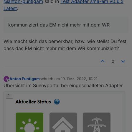
@
anton-puntigam
said in
Test Adapter sma-em v0.6.x
kommuniziert das EM nicht mehr mit dem WR.
Im Iobroker bekomme ich die Werte nach wie
Latest
:
vor. Sobald ich den Adapter stoppe
funktioniert es wieder.
Wechselrichter ist ein sunny tripower se
kommuniziert das EM nicht mehr mit dem WR
STP10.0-3SE-40
Was könnte ich da falsch machen?
Wie macht sich das bemerkbar, bzw. wie stellst Du fest,
Vielen Dank
dass das EM nicht mehr mit dem WR kommuniziert?
0
Anton Puntigam
schrieb am
19. Dez. 2022, 10:21
zuletzt editiert von
Offline
Übersicht im Sunnyportal bei eingeschalteten Adapter