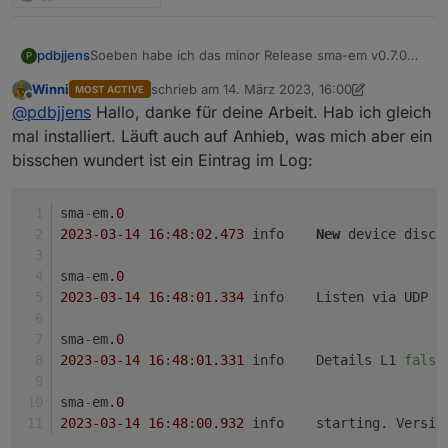
entspricht.
Soeben habe ich das minor Release sma-em v0.7.0
pdbjjens
P
zum Test freigegeben.
Winni
schrieb am
14. März 2023, 16:00
MOST ACTIVE
Entsprechend habe ich auch den Titel dieses Threads
Dieses minor Release betrachte ich als "feature
zuletzt editiert von Winni
Offline
@
pdbjjens
Hallo, danke für deine Arbeit. Hab ich gleich
geändert.
complete" und es soll nach der Testphase als major
Release ins Stable Repository überführt werden.
Ich freue mich über Euer Test-Feedback.
mal installiert. Läuft auch auf Anhieb, was mich aber ein
bisschen wundert ist ein Eintrag im Log:
sma
-
em
.0
2023
-03
-14
16
:
48
:
02.473
	info	
New
 device disco
sma
-
em
.0
2023
-03
-14
16
:
48
:
01.334
	info	Listen via UDP 
o
sma
-
em
.0
2023
-03
-14
16
:
48
:
01.331
	info	Details L1 
false
sma
-
em
.0
2023
-03
-14
16
:
48
:
00.932
	info	starting. Versio