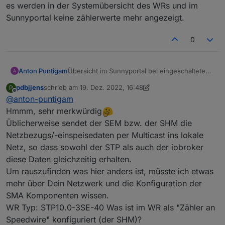
es werden in der Systemübersicht des WRs und im
Sunnyportal keine zählerwerte mehr angezeigt.
0
Anton Puntigam
Übersicht im Sunnyportal bei eingeschalteten
Adapter
pdbjjens
schrieb am
19. Dez. 2022, 16:48
P
zuletzt editiert von pdbjjens
Offline
@
anton-puntigam
Hmmm, sehr merkwürdig
Üblicherweise sendet der SEM bzw. der SHM die
Netzbezugs/-einspeisedaten per Multicast ins lokale
Netz, so dass sowohl der STP als auch der iobroker
diese Daten gleichzeitig erhalten.
Um rauszufinden was hier anders ist, müsste ich etwas
mehr über Dein Netzwerk und die Konfiguration der
SMA Komponenten wissen.
WR Typ: STP10.0-3SE-40 Was ist im WR als "Zähler an
Speedwire" konfiguriert (der SHM)?