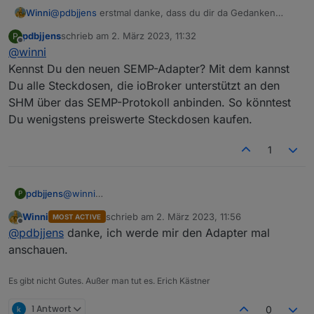
Winni
@
pdbjjens
erstmal danke, dass du dir da Gedanken
machst. Ich denke, dass die Informationen über die
pdbjjens
schrieb am
2. März 2023, 11:32
P
Zwischenstecker aus dem Homemanager kommen. Ein
zuletzt editiert von
Offline
@
winni
Sunny-Portal Adapter könnte das wahrscheinlich auch
leisten, aber der von dir erwähnte konnte das leider
Kennst Du den neuen SEMP-Adapter? Mit dem kannst
nicht, ist auch recht bald nicht weiter entwickelt worden.
Du alle Steckdosen, die ioBroker unterstützt an den
Ich werde die vorhandenen Zwischenstecker Zug um
SHM über das SEMP-Protokoll anbinden. So könntest
Zug durch andere ersetzen. Ich denke was anderes wird
Du wenigstens preiswerte Steckdosen kaufen.
mir garnicht übrig bleiben 😉.
1
pdbjjens
@
winni
P
Kennst Du den neuen SEMP-Adapter? Mit dem kannst
Winni
schrieb am
2. März 2023, 11:56
MOST ACTIVE
Du alle Steckdosen, die ioBroker unterstützt an den
zuletzt editiert von
Offline
@
pdbjjens
danke, ich werde mir den Adapter mal
SHM über das SEMP-Protokoll anbinden. So könntest
Du wenigstens preiswerte Steckdosen kaufen.
anschauen.
Es gibt nicht Gutes. Außer man tut es. Erich Kästner
1 Antwort
0