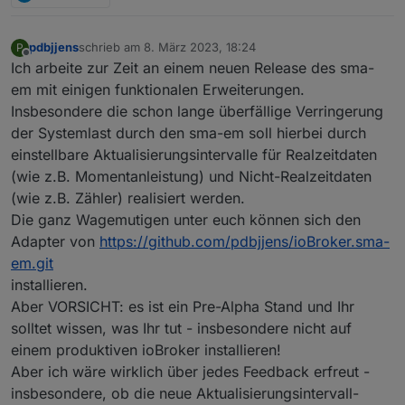
pdbjjens
schrieb am
8. März 2023, 18:24
P
zuletzt editiert von
Offline
Ich arbeite zur Zeit an einem neuen Release des sma-
em mit einigen funktionalen Erweiterungen.
Insbesondere die schon lange überfällige Verringerung
der Systemlast durch den sma-em soll hierbei durch
einstellbare Aktualisierungsintervalle für Realzeitdaten
(wie z.B. Momentanleistung) und Nicht-Realzeitdaten
(wie z.B. Zähler) realisiert werden.
Die ganz Wagemutigen unter euch können sich den
Adapter von
https://github.com/pdbjjens/ioBroker.sma-
em.git
installieren.
Aber VORSICHT: es ist ein Pre-Alpha Stand und Ihr
solltet wissen, was Ihr tut - insbesondere nicht auf
einem produktiven ioBroker installieren!
Aber ich wäre wirklich über jedes Feedback erfreut -
insbesondere, ob die neue Aktualisierungsintervall-