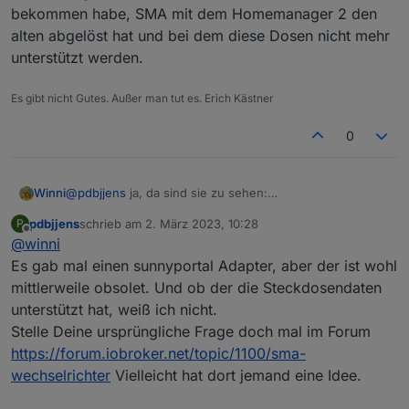
bekommen habe, SMA mit dem Homemanager 2 den
alten abgelöst hat und bei dem diese Dosen nicht mehr
unterstützt werden.
Es gibt nicht Gutes. Außer man tut es. Erich Kästner
0
Winni
@
pdbjjens
ja, da sind sie zu sehen:
pdbjjens
schrieb am
2. März 2023, 10:28
P
zuletzt editiert von
Offline
@
winni
Es gab mal einen sunnyportal Adapter, aber der ist wohl
mittlerweile obsolet. Und ob der die Steckdosendaten
unterstützt hat, weiß ich nicht.
Stelle Deine ursprüngliche Frage doch mal im Forum
https://forum.iobroker.net/topic/1100/sma-
wechselrichter
Vielleicht hat dort jemand eine Idee.
Viel Hoffnung dass ich sie mal im iobroker sehen werde