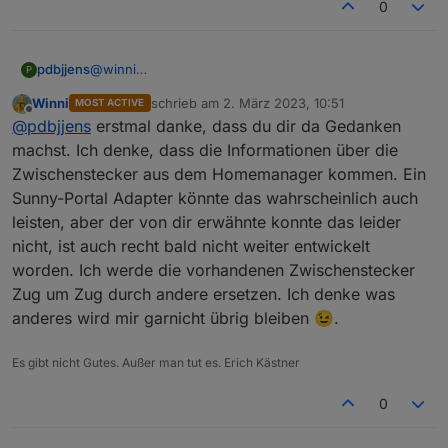
habe ich allerdings auch nicht. Besonders ärgerlich für
0
mich war, dass nur ein paar Wochen nachdem ich den
Homemanger 1 mit diesen (sündteueren) Dosen
bekommen habe, SMA mit dem Homemanager 2 den
pdbjjens
@
winni
P
alten abgelöst hat und bei dem diese Dosen nicht mehr
Es gab mal einen sunnyportal Adapter, aber der ist
unterstützt werden.
Winni
schrieb am
2. März 2023, 10:51
MOST ACTIVE
wohl mittlerweile obsolet. Und ob der die
zuletzt editiert von
Offline
@
pdbjjens
erstmal danke, dass du dir da Gedanken
Steckdosendaten unterstützt hat, weiß ich nicht.
Stelle Deine ursprüngliche Frage doch mal im Forum
machst. Ich denke, dass die Informationen über die
https://forum.iobroker.net/topic/1100/sma-
Zwischenstecker aus dem Homemanager kommen. Ein
wechselrichter
Vielleicht hat dort jemand eine Idee.
Sunny-Portal Adapter könnte das wahrscheinlich auch
leisten, aber der von dir erwähnte konnte das leider
nicht, ist auch recht bald nicht weiter entwickelt
worden. Ich werde die vorhandenen Zwischenstecker
Zug um Zug durch andere ersetzen. Ich denke was
anderes wird mir garnicht übrig bleiben 😉.
Es gibt nicht Gutes. Außer man tut es. Erich Kästner
0