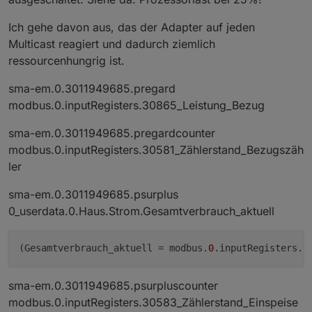
Ich gehe davon aus, das der Adapter auf jeden
Multicast reagiert und dadurch ziemlich
ressourcenhungrig ist.
sma-em.0.3011949685.pregard
modbus.0.inputRegisters.30865_Leistung_Bezug
sma-em.0.3011949685.pregardcounter
modbus.0.inputRegisters.30581_Zählerstand_Bezugszäh
ler
sma-em.0.3011949685.psurplus
0_userdata.0.Haus.Strom.Gesamtverbrauch_aktuell
(Gesamtverbrauch_aktuell = modbus.
0
.inputRegisters.
3
sma-em.0.3011949685.psurpluscounter
modbus.0.inputRegisters.30583_Zählerstand_Einspeise