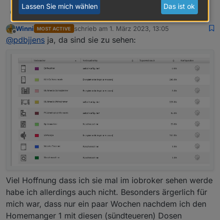
Lassen Sie mich wählen
Das ist ok
pdbjjens
@
winni
P
Ich fürchte, nein - jedenfalls nicht mit dem sma-em
Winni
schrieb am
1. März 2023, 13:05
MOST ACTIVE
Adapter. Sind die Daten der BT Steckdosen im Sunny
zuletzt editiert von
Offline
@
pdbjjens
ja, da sind sie zu sehen:
Portal zu finden?
Viel Hoffnung dass ich sie mal im iobroker sehen werde
habe ich allerdings auch nicht. Besonders ärgerlich für
mich war, dass nur ein paar Wochen nachdem ich den
Homemanger 1 mit diesen (sündteueren) Dosen