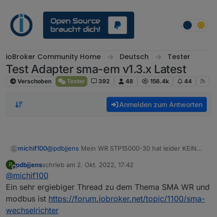
Weiter zum Inhalt
ioBroker Community Home
Deutsch
Tester
Test Adapter sma-em v1.3.x Latest
Verschoben
Tester
392
48
156.4k
44
Anmelden zum Antworten
michif100
@
pdbjjens
Mein WR STP15000-30 hat leider KEIN
Webinterface.
pdbjjens
schrieb am
2. Okt. 2022, 17:42
P
Evcc läuft natürlich gut mittlerweile, das ist nicht das
zuletzt editiert von
Offline
@
michif100
Problem.
Ist jetzt eher noch technisches Interesse und evtl.
Ein sehr ergiebiger Thread zu dem Thema SMA WR und
Der Gedanke, SMA Adapter wegzulassen und alles
modbus ist
https://forum.iobroker.net/topic/1100/sma-
über Modbus, um etwas aufzuräumen.
wechselrichter
Passt aber auch so.