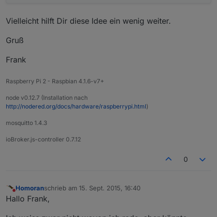
Vielleicht hilft Dir diese Idee ein wenig weiter.
Gruß
Frank
Raspberry Pi 2 - Raspbian 4.1.6-v7+
node v0.12.7 (Installation nach
http://nodered.org/docs/hardware/raspberrypi.html
)
mosquitto 1.4.3
ioBroker.js-controller 0.7.12
0
Homoran
schrieb am
15. Sept. 2015, 16:40
zuletzt editiert von
Nicht stören
Hallo Frank,