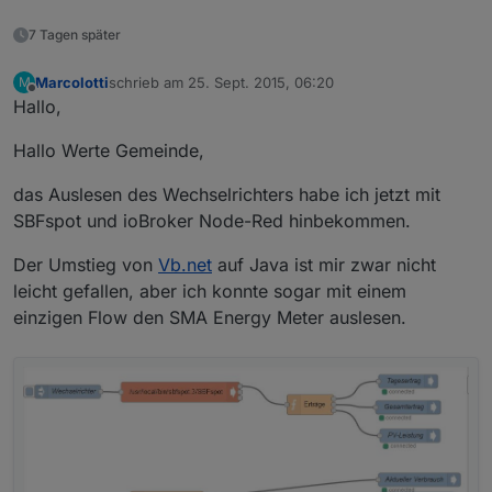
$url
 2>/dev/null)
7 Tagen später
## debug ##
#echo $json > /tmp/curljson.txt
Marcolotti
schrieb am
25. Sept. 2015, 06:20
M
zuletzt editiert von
Offline
#exit 0
Hallo,
pvcurrent=$(
echo
$json
 | sed -r 
's/^.*"PV":([0-9
Hallo Werte Gemeinde,
das Auslesen des Wechselrichters habe ich jetzt mit
## debug ##
#echo $pvcurrent #> /tmp/curlpvcurr.txt
SBFspot und ioBroker Node-Red hinbekommen.
#exit 0
Der Umstieg von
Vb.net
auf Java ist mir zwar nicht
regex=
"^[0-9]+$"
leicht gefallen, aber ich konnte sogar mit einem
if
 ! [[ 
$pvcurrent
 =~ 
$regex
 ]]; 
then
einzigen Flow den SMA Energy Meter auslesen.
echo
"No current PV value found"
exit
 0
fi
echo
$pvcurrent
# send result to pimatic