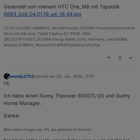
Gesendet von meinem HTC One_M8 mit Tapatalk
8693_bild_04.01.19_um_19.44.jpg
CCU2-CuxD&Cul868MHz, 44xHM Geräte, 20xMAX Fenstersensoren.Acer
Revo mit IoBroker, Tablet Captiva 9,7 SFHD. SMA
SB2.5,STP7000TL20,SMA Energy Meter, Echo, Harmony, JeeLink868,
Arduino 433MHz, MaxtoxCUL868,MilightEasyLED,Hue
0
wendy2702
schrieb am
28. Jan. 2016, 17:47
zuletzt editiert von
Offline
Hi,
ich habe einen Sunny Tripower 6000TL-20 und Sunny
Home Manager.
Danke
Bitte keine Fragen per PN, die gehören ins Forum!