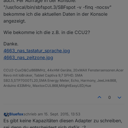
auch. Per Abfrage in der Konsole:
"/usr/local/bin/sbfspot.3/SBFspot -v -finq -nocsv"
bekomme ich die aktuellen Daten in der Konsole
angezeigt.
Wie bekomme ich die z.B. in die CCU2?
Danke.
4663_nas_tastatur_sprache.jpg
4663_nas_zeitzone.jpg
CCU2-CuxD&Cul868MHz, 44xHM Geräte, 20xMAX Fenstersensoren.Acer
Revo mit IoBroker, Tablet Captiva 9,7 SFHD. SMA
SB2.5,STP7000TL20,SMA Energy Meter, Echo, Harmony, JeeLink868,
Arduino 433MHz, MaxtoxCUL868,MilightEasyLED,Hue
0
Bluefox
schrieb am
15. Sept. 2015, 13:53
zuletzt editiert von
Offline
Es gibt keine Kapazitäten diesen Adapter zu schreiben,
sei denn du entscheidest sich dafür. :?