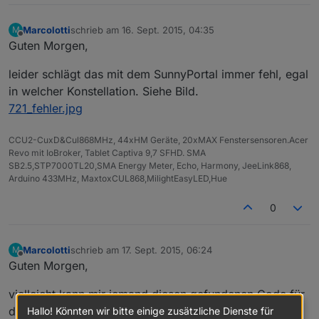
Marcolotti
schrieb am
16. Sept. 2015, 04:35
M
zuletzt editiert von
Offline
Guten Morgen,
leider schlägt das mit dem SunnyPortal immer fehl, egal
in welcher Konstellation. Siehe Bild.
721_fehler.jpg
CCU2-CuxD&Cul868MHz, 44xHM Geräte, 20xMAX Fenstersensoren.Acer
Revo mit IoBroker, Tablet Captiva 9,7 SFHD. SMA
SB2.5,STP7000TL20,SMA Energy Meter, Echo, Harmony, JeeLink868,
Arduino 433MHz, MaxtoxCUL868,MilightEasyLED,Hue
0
Marcolotti
schrieb am
17. Sept. 2015, 06:24
M
zuletzt editiert von
Offline
Guten Morgen,
vielleicht kann mir jemand diesen gefundenen Code für
die CCU2 umbauen?
Hallo! Könnten wir bitte einige zusätzliche Dienste für