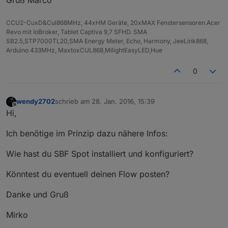
Gruß Marco
CCU2-CuxD&Cul868MHz, 44xHM Geräte, 20xMAX Fenstersensoren.Acer
Revo mit IoBroker, Tablet Captiva 9,7 SFHD. SMA
SB2.5,STP7000TL20,SMA Energy Meter, Echo, Harmony, JeeLink868,
Arduino 433MHz, MaxtoxCUL868,MilightEasyLED,Hue
0
wendy2702
schrieb am
28. Jan. 2016, 15:39
zuletzt editiert von
Offline
Hi,
Ich benötige im Prinzip dazu nähere Infos:
Wie hast du SBF Spot installiert und konfiguriert?
Könntest du eventuell deinen Flow posten?
Danke und Gruß
Mirko