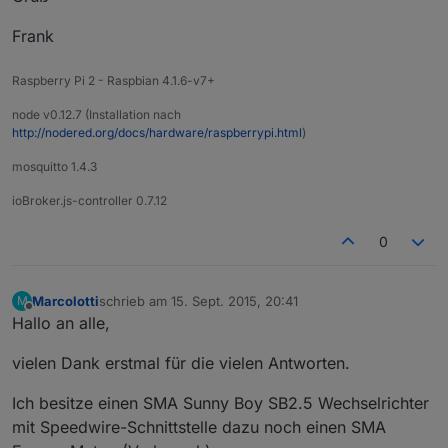
Frank
Raspberry Pi 2 - Raspbian 4.1.6-v7+
node v0.12.7 (Installation nach
http://nodered.org/docs/hardware/raspberrypi.html
)
mosquitto 1.4.3
ioBroker.js-controller 0.7.12
0
Marcolotti
schrieb am
15. Sept. 2015, 20:41
M
zuletzt editiert von
Offline
Hallo an alle,
vielen Dank erstmal für die vielen Antworten.
Ich besitze einen SMA Sunny Boy SB2.5 Wechselrichter
mit Speedwire-Schnittstelle dazu noch einen SMA