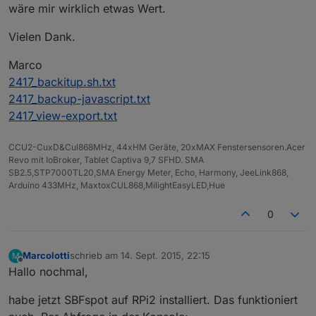
wäre mir wirklich etwas Wert.
Vielen Dank.
Marco
2417_backitup.sh.txt
2417_backup-javascript.txt
2417_view-export.txt
CCU2-CuxD&Cul868MHz, 44xHM Geräte, 20xMAX Fenstersensoren.Acer
Revo mit IoBroker, Tablet Captiva 9,7 SFHD. SMA
SB2.5,STP7000TL20,SMA Energy Meter, Echo, Harmony, JeeLink868,
Arduino 433MHz, MaxtoxCUL868,MilightEasyLED,Hue
0
Marcolotti
schrieb am
14. Sept. 2015, 22:15
M
zuletzt editiert von
Offline
Hallo nochmal,
habe jetzt SBFspot auf RPi2 installiert. Das funktioniert