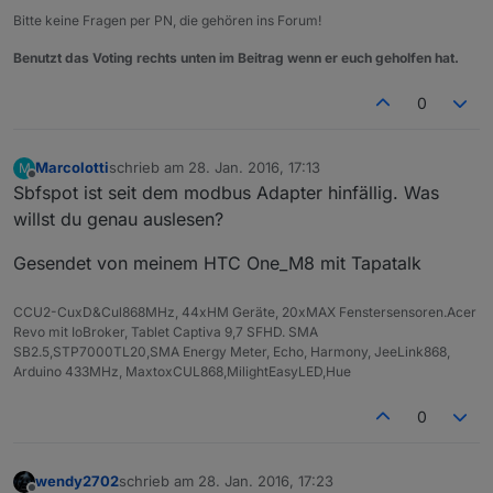
Bitte keine Fragen per PN, die gehören ins Forum!
Benutzt das Voting rechts unten im Beitrag wenn er euch geholfen hat.
0
Marcolotti
schrieb am
28. Jan. 2016, 17:13
M
zuletzt editiert von
Offline
Sbfspot ist seit dem modbus Adapter hinfällig. Was
willst du genau auslesen?
Gesendet von meinem HTC One_M8 mit Tapatalk
CCU2-CuxD&Cul868MHz, 44xHM Geräte, 20xMAX Fenstersensoren.Acer
Revo mit IoBroker, Tablet Captiva 9,7 SFHD. SMA
SB2.5,STP7000TL20,SMA Energy Meter, Echo, Harmony, JeeLink868,
Arduino 433MHz, MaxtoxCUL868,MilightEasyLED,Hue
0
wendy2702
schrieb am
28. Jan. 2016, 17:23
zuletzt editiert von