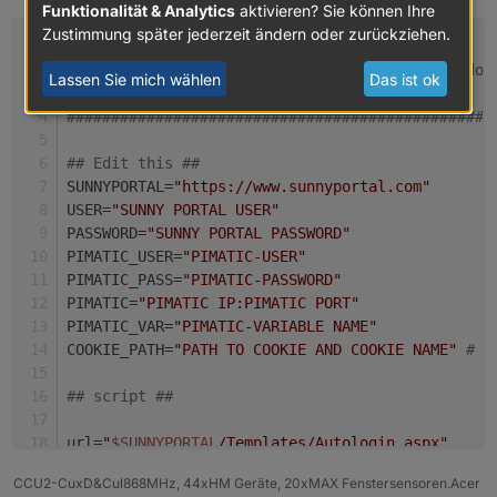
Funktionalität & Analytics
aktivieren? Sie können Ihre
Zustimmung später jederzeit ändern oder zurückziehen.
# original from
# June 2013 - framp at linux-tips-and-tricks dot
Lassen Sie mich wählen
Das ist ok
#
################################################
## Edit this ##
SUNNYPORTAL=
"https://www.sunnyportal.com"
USER=
"SUNNY PORTAL USER"
PASSWORD=
"SUNNY PORTAL PASSWORD"
PIMATIC_USER=
"PIMATIC-USER"
PIMATIC_PASS=
"PIMATIC-PASSWORD"
PIMATIC=
"PIMATIC IP:PIMATIC PORT"
PIMATIC_VAR=
"PIMATIC-VARIABLE NAME"
COOKIE_PATH=
"PATH TO COOKIE AND COOKIE NAME"
# e
## script ##
url=
"
$SUNNYPORTAL
/Templates/Autologin.aspx"
CCU2-CuxD&Cul868MHz, 44xHM Geräte, 20xMAX Fenstersensoren.Acer
authRsp=$(curl --header 
"Accept: text/html,appli