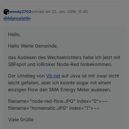
wendy2702
schrieb am
22. Jan. 2016, 15:40
zuletzt editiert von
Offline
@
Marcolotti
:
Hallo,
Hallo Werte Gemeinde,
das Auslesen des Wechselrichters habe ich jetzt mit
SBFspot und ioBroker Node-Red hinbekommen.
Der Umstieg von
Vb.net
auf Java ist mir zwar nicht
leicht gefallen, aber ich konnte sogar mit einem
einzigen Flow den SMA Energy Meter auslesen.
filename="node-red-flow.JPG" index="0">~~
filename="homematic.JPG" index="1">~~
Viele Grüße