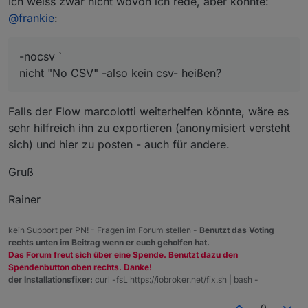
Ich weiss zwar nicht wovon ich rede, aber könnte:
@
frankie
:
-nocsv `
nicht "No CSV" -also kein csv- heißen?
Falls der Flow marcolotti weiterhelfen könnte, wäre es
sehr hilfreich ihn zu exportieren (anonymisiert versteht
sich) und hier zu posten - auch für andere.
Gruß
Rainer
kein Support per PN! - Fragen im Forum stellen -
Benutzt das Voting
rechts unten im Beitrag wenn er euch geholfen hat.
Das Forum freut sich über eine Spende. Benutzt dazu den
Spendenbutton oben rechts. Danke!
der Installationsfixer:
curl -fsL https://iobroker.net/fix.sh | bash -
0