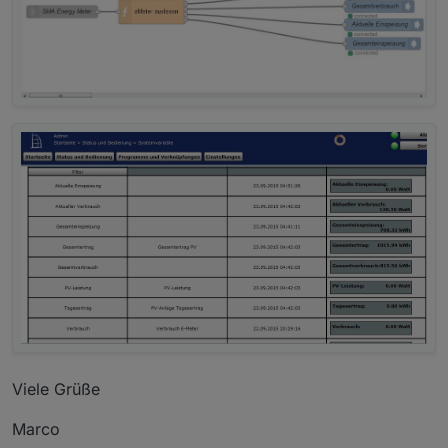
curl --insecure -X PATCH --header 
"Content-Type:
Viele Grüße
Marco