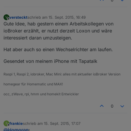
versteckt
schrieb am
15. Sept. 2015, 16:49
V
zuletzt editiert von
Offline
Gute Idee, hab gestern einem Arbeitskollegen von
ioBroker erzählt, er nutzt derzeit Loxon und wäre
interessiert daran umzusteigen.
Hat aber auch so einen Wechselrichter am laufen.
Gesendet von meinem iPhone mit Tapatalk
Raspi 1, Raspi 2, iobroker, Mac Mini: alles mit aktueller ioBroker Version
homegear für Homematic und MAX!
occ, zWave, rpi, hmm und homekit Entwickler
0
frankie
schrieb am
15. Sept. 2015, 17:07
F
zuletzt editiert von
Offline
@
Homoran
: