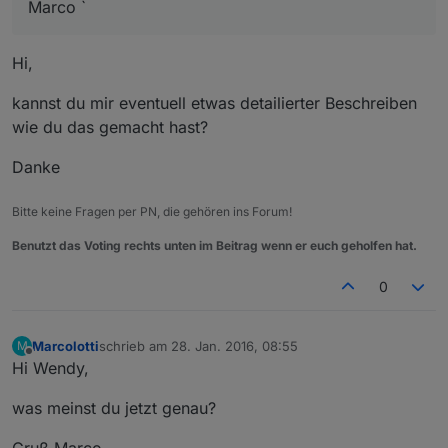
Marco `
Hi,
kannst du mir eventuell etwas detailierter Beschreiben
wie du das gemacht hast?
Danke
Bitte keine Fragen per PN, die gehören ins Forum!
Benutzt das Voting rechts unten im Beitrag wenn er euch geholfen hat.
0
Marcolotti
schrieb am
28. Jan. 2016, 08:55
M
zuletzt editiert von
Offline
Hi Wendy,
was meinst du jetzt genau?