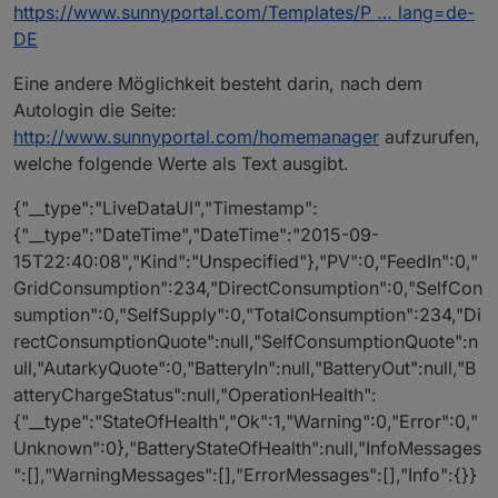
https://www.sunnyportal.com/Templates/P … lang=de-
DE
Eine andere Möglichkeit besteht darin, nach dem
Autologin die Seite:
http://www.sunnyportal.com/homemanager
aufzurufen,
welche folgende Werte als Text ausgibt.
{"__type":"LiveDataUI","Timestamp":
{"__type":"DateTime","DateTime":"2015-09-
15T22:40:08","Kind":"Unspecified"},"PV":0,"FeedIn":0,"
GridConsumption":234,"DirectConsumption":0,"SelfCon
sumption":0,"SelfSupply":0,"TotalConsumption":234,"Di
rectConsumptionQuote":null,"SelfConsumptionQuote":n
ull,"AutarkyQuote":0,"BatteryIn":null,"BatteryOut":null,"B
atteryChargeStatus":null,"OperationHealth":
{"__type":"StateOfHealth","Ok":1,"Warning":0,"Error":0,"
Unknown":0},"BatteryStateOfHealth":null,"InfoMessages
":[],"WarningMessages":[],"ErrorMessages":[],"Info":{}}