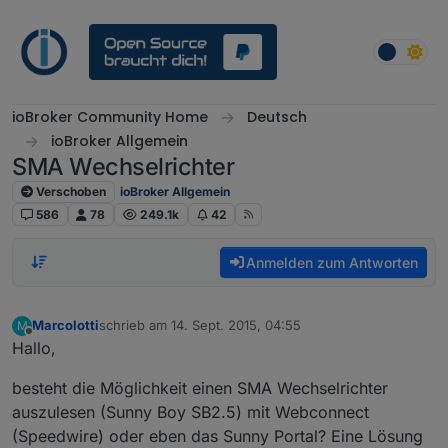
Weiter zum Inhalt
ioBroker Community Home
Deutsch
ioBroker Allgemein
SMA Wechselrichter
Verschoben
ioBroker Allgemein
586
78
249.1k
42
Anmelden zum Antworten
Marcolotti
schrieb am
14. Sept. 2015, 04:55
M
zuletzt editiert von
Offline
Hallo,
besteht die Möglichkeit einen SMA Wechselrichter
auszulesen (Sunny Boy SB2.5) mit Webconnect
(Speedwire) oder eben das Sunny Portal? Eine Lösung