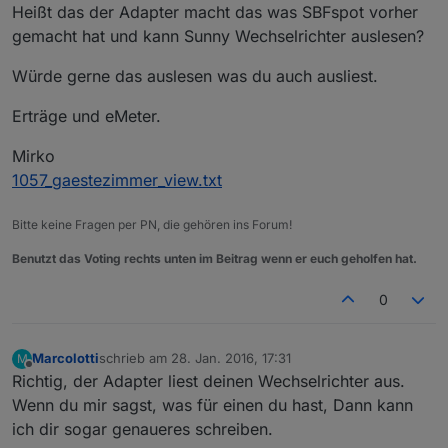
Offline
Heißt das der Adapter macht das was SBFspot vorher
gemacht hat und kann Sunny Wechselrichter auslesen?
Würde gerne das auslesen was du auch ausliest.
Erträge und eMeter.
Mirko
1057_gaestezimmer_view.txt
Bitte keine Fragen per PN, die gehören ins Forum!
Benutzt das Voting rechts unten im Beitrag wenn er euch geholfen hat.
0
Marcolotti
schrieb am
28. Jan. 2016, 17:31
M
zuletzt editiert von
Offline
Richtig, der Adapter liest deinen Wechselrichter aus.
Wenn du mir sagst, was für einen du hast, Dann kann
ich dir sogar genaueres schreiben.