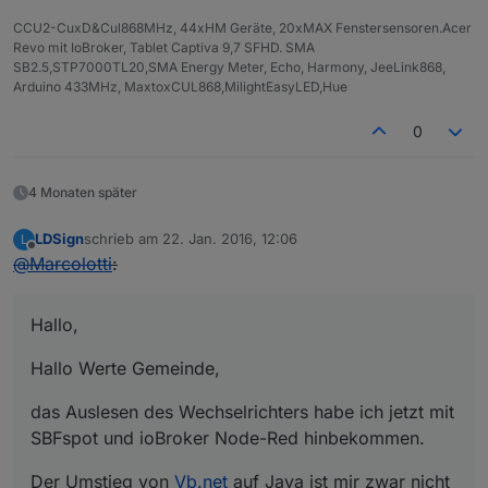
CCU2-CuxD&Cul868MHz, 44xHM Geräte, 20xMAX Fenstersensoren.Acer
Revo mit IoBroker, Tablet Captiva 9,7 SFHD. SMA
SB2.5,STP7000TL20,SMA Energy Meter, Echo, Harmony, JeeLink868,
Arduino 433MHz, MaxtoxCUL868,MilightEasyLED,Hue
0
4 Monaten später
LDSign
schrieb am
22. Jan. 2016, 12:06
L
zuletzt editiert von
Offline
@
Marcolotti
:
Hallo,
Hallo Werte Gemeinde,
das Auslesen des Wechselrichters habe ich jetzt mit
SBFspot und ioBroker Node-Red hinbekommen.
Der Umstieg von
Vb.net
auf Java ist mir zwar nicht