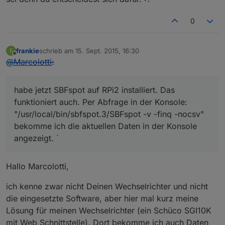
0
frankie
schrieb am
15. Sept. 2015, 16:30
F
zuletzt editiert von
Offline
@
Marcolotti
:
habe jetzt SBFspot auf RPi2 installiert. Das
funktioniert auch. Per Abfrage in der Konsole:
"/usr/local/bin/sbfspot.3/SBFspot -v -finq -nocsv"
bekomme ich die aktuellen Daten in der Konsole
angezeigt. `
Hallo Marcolotti,
ich kenne zwar nicht Deinen Wechselrichter und nicht
die eingesetzte Software, aber hier mal kurz meine
Lösung für meinen Wechselrichter (ein Schüco SGI10K
mit Web Schnittstelle). Dort bekomme ich auch Daten