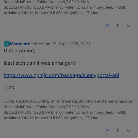
Revo mit IoBroker, Tablet Captiva 9,7 SFHD. SMA
    --header 
"Content-Type: application/x-www-fo
SB2.5,STP7000TL20,SMA Energy Meter, Echo, Harmony, JeeLink868,
    --cookie-jar 
$COOKIE_PATH
    \
Arduino 433MHz, MaxtoxCUL868,MilightEasyLED,Hue
    --user-agent 
"Mozilla/5.0 (Windows; U; Windo
    --referer 
";auto"
    \
0
    --insecure   \
    --location   \
    -d 
"user=
$USER
"
 -d 
"pass=
$PASSWORD
"
 \
Marcolotti
schrieb am
17. Sept. 2015, 18:27
M
zuletzt editiert von
Offline
$url
 2>/dev/null)
Guten Abend,
lässt sich damit was anfangen?
## debug ##
#echo $authRsp > /tmp/curlres.html
https://www.npmjs.com/package/sunnyportal-api
#exit 0
:( :?:
url=
"
$SUNNYPORTAL
/homemanager"
CCU2-CuxD&Cul868MHz, 44xHM Geräte, 20xMAX Fenstersensoren.Acer
json=$(curl --header 
"Accept: application/json"
 
Revo mit IoBroker, Tablet Captiva 9,7 SFHD. SMA
    --cookie 
$COOKIE_PATH
    \
SB2.5,STP7000TL20,SMA Energy Meter, Echo, Harmony, JeeLink868,
    --user-agent 
"Mozilla/5.0 (Windows; U; Windo
Arduino 433MHz, MaxtoxCUL868,MilightEasyLED,Hue
    --referer 
";auto"
    \
    --insecure   \
0
    --location   \