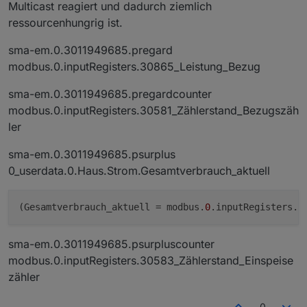
Multicast reagiert und dadurch ziemlich
ressourcenhungrig ist.
sma-em.0.3011949685.pregard
modbus.0.inputRegisters.30865_Leistung_Bezug
sma-em.0.3011949685.pregardcounter
modbus.0.inputRegisters.30581_Zählerstand_Bezugszäh
ler
sma-em.0.3011949685.psurplus
0_userdata.0.Haus.Strom.Gesamtverbrauch_aktuell
(Gesamtverbrauch_aktuell = modbus.
0
.inputRegisters.
3
sma-em.0.3011949685.psurpluscounter
modbus.0.inputRegisters.30583_Zählerstand_Einspeise
zähler
0