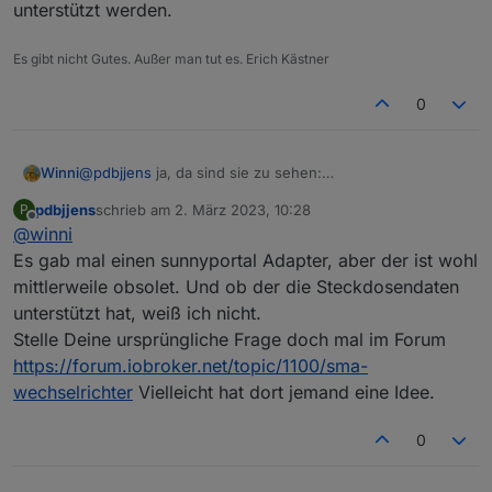
unterstützt werden.
Es gibt nicht Gutes. Außer man tut es. Erich Kästner
0
Winni
@
pdbjjens
ja, da sind sie zu sehen:
pdbjjens
schrieb am
2. März 2023, 10:28
P
zuletzt editiert von
Offline
@
winni
Es gab mal einen sunnyportal Adapter, aber der ist wohl
mittlerweile obsolet. Und ob der die Steckdosendaten
unterstützt hat, weiß ich nicht.
Stelle Deine ursprüngliche Frage doch mal im Forum
https://forum.iobroker.net/topic/1100/sma-
wechselrichter
Vielleicht hat dort jemand eine Idee.
Viel Hoffnung dass ich sie mal im iobroker sehen werde
habe ich allerdings auch nicht. Besonders ärgerlich für
0
mich war, dass nur ein paar Wochen nachdem ich den
Homemanger 1 mit diesen (sündteueren) Dosen