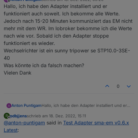
zuletzt editiert von
Offline
Hallo, ich habe den Adapter installiert und er
funktioniert auch soweit. Ich bekomme alle Werte.
Jedoch nach 15-20 Minuten kommuniziert das EM nicht
mehr mit dem WR. Im Iobroker bekomme ich die Werte
nach wie vor. Sobald ich den Adapter stoppe
funktioniert es wieder.
Wechselrichter ist ein sunny tripower se STP10.0-3SE-
40
Was könnte ich da falsch machen?
Vielen Dank
0
Anton Puntigam
Hallo, ich habe den Adapter installiert und er
funktioniert auch soweit. Ich bekomme alle
pdbjjens
schrieb am
18. Dez. 2022, 15:11
P
Werte. Jedoch nach 15-20 Minuten
zuletzt editiert von
Offline
@
anton-puntigam
said in
Test Adapter sma-em v0.6.x
kommuniziert das EM nicht mehr mit dem WR.
Im Iobroker bekomme ich die Werte nach wie
Latest
:
vor. Sobald ich den Adapter stoppe