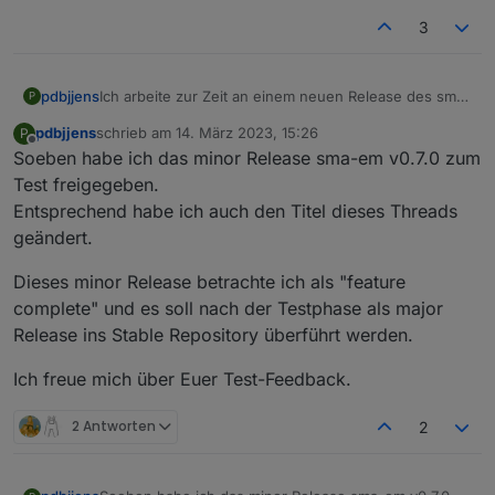
3
pdbjjens
Ich arbeite zur Zeit an einem neuen Release des sma-
P
em mit einigen funktionalen Erweiterungen.
pdbjjens
schrieb am
14. März 2023, 15:26
P
Insbesondere die schon lange überfällige
zuletzt editiert von
Offline
Soeben habe ich das minor Release sma-em v0.7.0 zum
Verringerung der Systemlast durch den sma-em soll
hierbei durch einstellbare Aktualisierungsintervalle für
Test freigegeben.
Realzeitdaten (wie z.B. Momentanleistung) und Nicht-
Entsprechend habe ich auch den Titel dieses Threads
Realzeitdaten (wie z.B. Zähler) realisiert werden.
geändert.
Die ganz Wagemutigen unter euch können sich den
Adapter von
Dieses minor Release betrachte ich als "feature
https://github.com/pdbjjens/ioBroker.sma-em.git
complete" und es soll nach der Testphase als major
installieren.
Aber VORSICHT: es ist ein Pre-Alpha Stand und Ihr
Release ins Stable Repository überführt werden.
solltet wissen, was Ihr tut - insbesondere nicht auf
einem produktiven ioBroker installieren!
Ich freue mich über Euer Test-Feedback.
Aber ich wäre wirklich über jedes Feedback erfreut -
insbesondere, ob die neue Aktualisierungsintervall-
2 Antworten
2
Funktion euren Erwartungen und Anforderungen
entspricht.