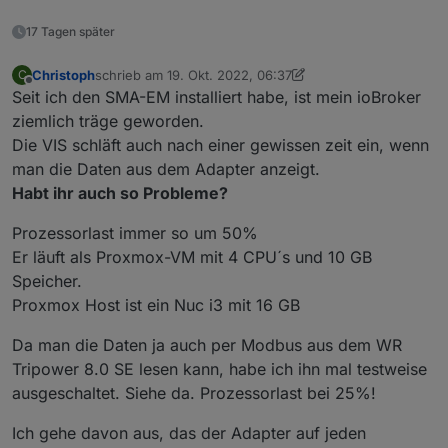
17 Tagen später
Christoph
schrieb am
19. Okt. 2022, 06:37
C
zuletzt editiert von Christoph
Offline
Seit ich den SMA-EM installiert habe, ist mein ioBroker
ziemlich träge geworden.
Die VIS schläft auch nach einer gewissen zeit ein, wenn
man die Daten aus dem Adapter anzeigt.
Habt ihr auch so Probleme?
Prozessorlast immer so um 50%
Er läuft als Proxmox-VM mit 4 CPU´s und 10 GB
Speicher.
Proxmox Host ist ein Nuc i3 mit 16 GB
Da man die Daten ja auch per Modbus aus dem WR
Tripower 8.0 SE lesen kann, habe ich ihn mal testweise
ausgeschaltet. Siehe da. Prozessorlast bei 25%!
Ich gehe davon aus, das der Adapter auf jeden