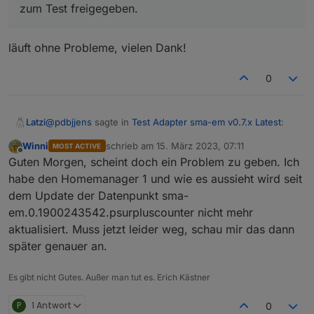
zum Test freigegeben.
läuft ohne Probleme, vielen Dank!
0
@
pdbjjens
sagte in
Test Adapter sma-em v0.7.x Latest
:
Latzi
Winni
schrieb am
15. März 2023, 07:11
MOST ACTIVE
zuletzt editiert von
Offline
Soeben habe ich das minor Release sma-em v0.7.0
Guten Morgen, scheint doch ein Problem zu geben. Ich
zum Test freigegeben.
habe den Homemanager 1 und wie es aussieht wird seit
läuft ohne Probleme, vielen Dank!
dem Update der Datenpunkt sma-
em.0.1900243542.psurpluscounter nicht mehr
aktualisiert. Muss jetzt leider weg, schau mir das dann
später genauer an.
Es gibt nicht Gutes. Außer man tut es. Erich Kästner
P
1 Antwort
0