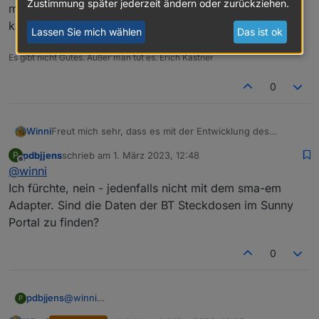
Zustimmung später jederzeit ändern oder zurückziehen.
mit dem alten Homemanager vertrieben wurden, die
kann man wohl nicht irgendwie auslesen?
Lassen Sie mich wählen
Das ist ok
Es gibt nicht Gutes. Außer man tut es. Erich Kästner
Systemübersicht im WR bei ausgeschalteten
0
Adapter
Winni
Freut mich sehr, dass es mit der Entwicklung des
Adapters weiter geht. 😀
pdbjjens
schrieb am
1. März 2023, 12:48
P
Nur mal eine Frage, die Bluetooth Zwischenstecker die
zuletzt editiert von
Offline
@
winni
mit dem alten Homemanager vertrieben wurden, die
kann man wohl nicht irgendwie auslesen?
Ich fürchte, nein - jedenfalls nicht mit dem sma-em
Adapter. Sind die Daten der BT Steckdosen im Sunny
es werden in der Systemübersicht des WRs
Portal zu finden?
und im Sunnyportal keine zählerwerte mehr
angezeigt.
0
pdbjjens
@
winni
P
Ich fürchte, nein - jedenfalls nicht mit dem sma-em