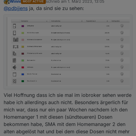
Winni
schrieb am
1. März 2023, 13:05
MOST ACTIVE
Adapter. Sind die Daten der BT Steckdosen im Sunny
zuletzt editiert von
Offline
@
pdbjjens
ja, da sind sie zu sehen:
Portal zu finden?
Viel Hoffnung dass ich sie mal im iobroker sehen werde
habe ich allerdings auch nicht. Besonders ärgerlich für
mich war, dass nur ein paar Wochen nachdem ich den
Homemanger 1 mit diesen (sündteueren) Dosen
bekommen habe, SMA mit dem Homemanager 2 den
alten abgelöst hat und bei dem diese Dosen nicht mehr