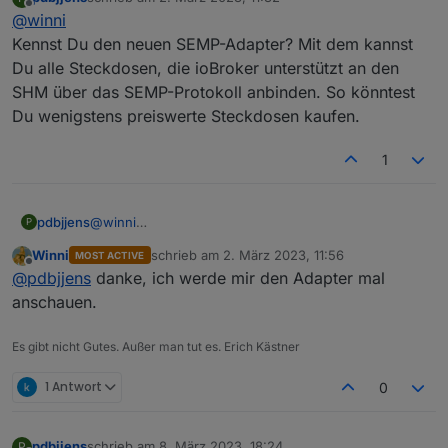
Zwischenstecker aus dem Homemanager kommen. Ein
zuletzt editiert von
Offline
@
winni
Sunny-Portal Adapter könnte das wahrscheinlich auch
leisten, aber der von dir erwähnte konnte das leider
Kennst Du den neuen SEMP-Adapter? Mit dem kannst
nicht, ist auch recht bald nicht weiter entwickelt worden.
Du alle Steckdosen, die ioBroker unterstützt an den
Ich werde die vorhandenen Zwischenstecker Zug um
SHM über das SEMP-Protokoll anbinden. So könntest
Zug durch andere ersetzen. Ich denke was anderes wird
Du wenigstens preiswerte Steckdosen kaufen.
mir garnicht übrig bleiben 😉.
1
pdbjjens
@
winni
P
Kennst Du den neuen SEMP-Adapter? Mit dem kannst
Winni
schrieb am
2. März 2023, 11:56
MOST ACTIVE
Du alle Steckdosen, die ioBroker unterstützt an den
zuletzt editiert von
Offline
@
pdbjjens
danke, ich werde mir den Adapter mal
SHM über das SEMP-Protokoll anbinden. So könntest
Du wenigstens preiswerte Steckdosen kaufen.
anschauen.
Es gibt nicht Gutes. Außer man tut es. Erich Kästner
1 Antwort
0
pdbjjens
schrieb am
8. März 2023, 18:24
P