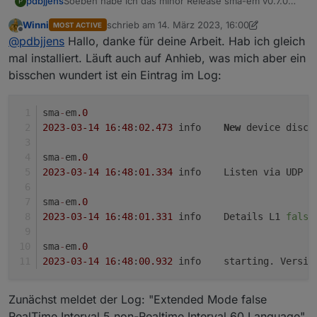
Soeben habe ich das minor Release sma-em v0.7.0
pdbjjens
P
zum Test freigegeben.
Winni
schrieb am
14. März 2023, 16:00
MOST ACTIVE
Entsprechend habe ich auch den Titel dieses Threads
Dieses minor Release betrachte ich als "feature
zuletzt editiert von Winni
Offline
@
pdbjjens
Hallo, danke für deine Arbeit. Hab ich gleich
geändert.
complete" und es soll nach der Testphase als major
Release ins Stable Repository überführt werden.
Ich freue mich über Euer Test-Feedback.
mal installiert. Läuft auch auf Anhieb, was mich aber ein
bisschen wundert ist ein Eintrag im Log:
sma
-
em
.0
2023
-03
-14
16
:
48
:
02.473
	info	
New
 device disco
sma
-
em
.0
2023
-03
-14
16
:
48
:
01.334
	info	Listen via UDP 
o
sma
-
em
.0
2023
-03
-14
16
:
48
:
01.331
	info	Details L1 
false
sma
-
em
.0
2023
-03
-14
16
:
48
:
00.932
	info	starting. Versio
Zunächst meldet der Log: "Extended Mode false
RealTime Interval 5 non-Realtime Interval 60 Language"