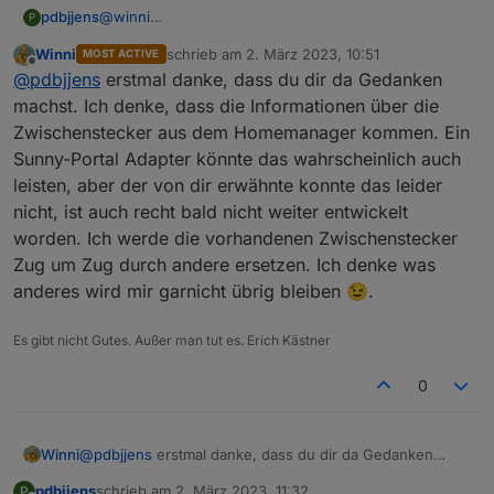
bekommen habe, SMA mit dem Homemanager 2 den
pdbjjens
@
winni
P
alten abgelöst hat und bei dem diese Dosen nicht mehr
Es gab mal einen sunnyportal Adapter, aber der ist
unterstützt werden.
Winni
schrieb am
2. März 2023, 10:51
MOST ACTIVE
wohl mittlerweile obsolet. Und ob der die
zuletzt editiert von
Offline
@
pdbjjens
erstmal danke, dass du dir da Gedanken
Steckdosendaten unterstützt hat, weiß ich nicht.
Stelle Deine ursprüngliche Frage doch mal im Forum
machst. Ich denke, dass die Informationen über die
https://forum.iobroker.net/topic/1100/sma-
Zwischenstecker aus dem Homemanager kommen. Ein
wechselrichter
Vielleicht hat dort jemand eine Idee.
Sunny-Portal Adapter könnte das wahrscheinlich auch
leisten, aber der von dir erwähnte konnte das leider
nicht, ist auch recht bald nicht weiter entwickelt
worden. Ich werde die vorhandenen Zwischenstecker
Zug um Zug durch andere ersetzen. Ich denke was
anderes wird mir garnicht übrig bleiben 😉.
Es gibt nicht Gutes. Außer man tut es. Erich Kästner
0
Winni
@
pdbjjens
erstmal danke, dass du dir da Gedanken
machst. Ich denke, dass die Informationen über die
pdbjjens
schrieb am
2. März 2023, 11:32
P