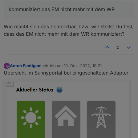
funktioniert es wieder.
Wechselrichter ist ein sunny tripower se
kommuniziert das EM nicht mehr mit dem WR
STP10.0-3SE-40
Was könnte ich da falsch machen?
Wie macht sich das bemerkbar, bzw. wie stellst Du fest,
Vielen Dank
dass das EM nicht mehr mit dem WR kommuniziert?
0
Anton Puntigam
schrieb am
19. Dez. 2022, 10:21
zuletzt editiert von
Offline
Übersicht im Sunnyportal bei eingeschalteten Adapter