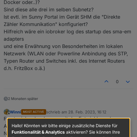
Übersicht im Sunnyportal bei ausgeschalteten
Docker oder..)?
Adapter
Sind diese alle drei im selben Subnetz?
Ist evtl. im Sunny Portal im Gerät SHM die "Direkte
Zähler Kommunikation" konfiguriert?
Hilfreich wäre ein iobroker log des startup des sma-em
adapters
und eine Erwähnung von Besonderheiten im lokalen
Netzwerk (WLAN oder Powerline Anbindung des STP,
Typen Router und Switches inkl. des Internet Routers
d.h. FritzBox o.ä.)
0
2 Monaten später
Systemübersicht im WR bei eingeschalteten
Winni
schrieb am
28. Feb. 2023, 16:12
MOST ACTIVE
zuletzt editiert von
Offline
Adapter
Freut mich sehr, dass es mit der Entwicklung des
Hallo! Könnten wir bitte einige zusätzliche Dienste für
Adapters weiter geht. 😀
Funktionalität & Analytics
aktivieren? Sie können Ihre
Nur mal eine Frage, die Bluetooth Zwischenstecker die