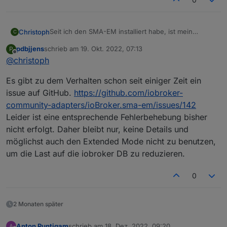
Seit ich den SMA-EM installiert habe, ist mein
Christoph
C
ioBroker ziemlich träge geworden.
pdbjjens
schrieb am
19. Okt. 2022, 07:13
P
Die VIS schläft auch nach einer gewissen zeit ein,
Prozessorlast immer so um 50%
zuletzt editiert von
Offline
@
christoph
wenn man die Daten aus dem Adapter anzeigt.
Er läuft als Proxmox-VM mit 4 CPU´s und 10 GB
Habt ihr auch so Probleme?
Speicher.
Da man die Daten ja auch per Modbus aus dem WR
Es gibt zu dem Verhalten schon seit einiger Zeit ein
Proxmox Host ist ein Nuc i3 mit 16 GB
Tripower 8.0 SE lesen kann, habe ich ihn mal
testweise ausgeschaltet. Siehe da. Prozessorlast bei
Ich gehe davon aus, das der Adapter auf jeden
issue auf GitHub.
https://github.com/iobroker-
25%!
Multicast reagiert und dadurch ziemlich
community-adapters/ioBroker.sma-em/issues/142
ressourcenhungrig ist.
sma-em.0.3011949685.pregard
Leider ist eine entsprechende Fehlerbehebung bisher
modbus.0.inputRegisters.30865_Leistung_Bezug
nicht erfolgt. Daher bleibt nur, keine Details und
sma-em.0.3011949685.pregardcounter
modbus.0.inputRegisters.30581_Zählerstand_Bezugs
möglichst auch den Extended Mode nicht zu benutzen,
zähler
sma-em.0.3011949685.psurplus
um die Last auf die iobroker DB zu reduzieren.
0_userdata.0.Haus.Strom.Gesamtverbrauch_aktuell
0
sma-em.0.3011949685.psurpluscounter
modbus.0.inputRegisters.30583_Zählerstand_Einspei
2 Monaten später
sezähler
Anton Puntigam
schrieb am
18. Dez. 2022, 09:20