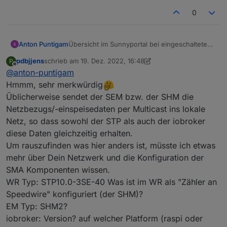
0
Anton Puntigam
Übersicht im Sunnyportal bei eingeschalteten
Adapter
pdbjjens
schrieb am
19. Dez. 2022, 16:48
P
zuletzt editiert von pdbjjens
Offline
@
anton-puntigam
Hmmm, sehr merkwürdig
Üblicherweise sendet der SEM bzw. der SHM die
Netzbezugs/-einspeisedaten per Multicast ins lokale
Netz, so dass sowohl der STP als auch der iobroker
diese Daten gleichzeitig erhalten.
Um rauszufinden was hier anders ist, müsste ich etwas
mehr über Dein Netzwerk und die Konfiguration der
SMA Komponenten wissen.
WR Typ: STP10.0-3SE-40 Was ist im WR als "Zähler an
Speedwire" konfiguriert (der SHM)?
EM Typ: SHM2?
iobroker: Version? auf welcher Platform (raspi oder