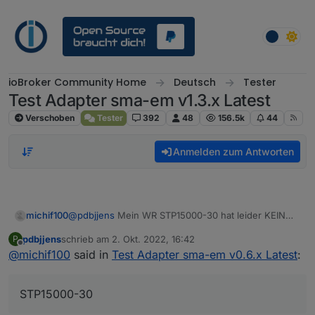
Weiter zum Inhalt
ioBroker Community Home
Deutsch
Tester
Test Adapter sma-em v1.3.x Latest
Verschoben
Tester
392
48
156.5k
44
Anmelden zum Antworten
michif100
@
pdbjjens
Mein WR STP15000-30 hat leider KEIN
Webinterface.
pdbjjens
schrieb am
2. Okt. 2022, 16:42
P
Evcc läuft natürlich gut mittlerweile, das ist nicht das
zuletzt editiert von
Offline
@
michif100
said in
Test Adapter sma-em v0.6.x Latest
:
Problem.
Ist jetzt eher noch technisches Interesse und evtl.
Der Gedanke, SMA Adapter wegzulassen und alles
STP15000-30
über Modbus, um etwas aufzuräumen.
Passt aber auch so.