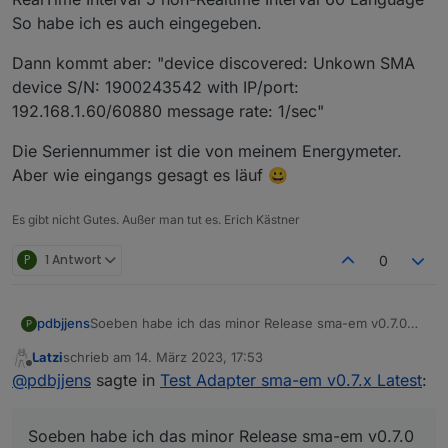
So habe ich es auch eingegeben.
Dann kommt aber: "device discovered: Unkown SMA
device S/N: 1900243542 with IP/port:
192.168.1.60/60880 message rate: 1/sec"
Die Seriennummer ist die von meinem Energymeter.
Aber wie eingangs gesagt es läuf 😀
Es gibt nicht Gutes. Außer man tut es. Erich Kästner
P
1 Antwort
0
Soeben habe ich das minor Release sma-em v0.7.0
pdbjjens
P
zum Test freigegeben.
Latzi
schrieb am
14. März 2023, 17:53
Entsprechend habe ich auch den Titel dieses Threads
Dieses minor Release betrachte ich als "feature
zuletzt editiert von
Offline
@
pdbjjens
sagte in
Test Adapter sma-em v0.7.x Latest
:
geändert.
complete" und es soll nach der Testphase als major
Release ins Stable Repository überführt werden.
Ich freue mich über Euer Test-Feedback.
Soeben habe ich das minor Release sma-em v0.7.0