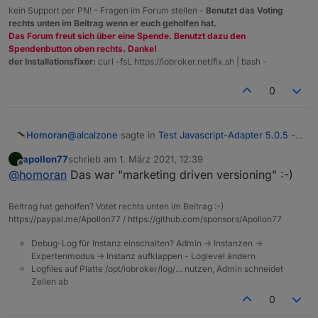
kein Support per PN! - Fragen im Forum stellen -
Benutzt das Voting
rechts unten im Beitrag wenn er euch geholfen hat.
Das Forum freut sich über eine Spende. Benutzt dazu den
Spendenbutton oben rechts. Danke!
der Installationsfixer:
curl -fsL https://iobroker.net/fix.sh | bash -
0
@
alcalzone
sagte in
Test Javascript-Adapter 5.0.5 -
Homoran
RULES
:
apollon77
schrieb am
1. März 2021, 12:39
zuletzt editiert von
Offline
wieder beim emotional versioning wären
@
homoran
Das war "marketing driven versioning" :-)
Beitrag hat geholfen? Votet rechts unten im Beitrag :-)
und was ist mit WIN10?
https://paypal.me/Apollon77 / https://github.com/sponsors/Apollon77
Bloß weil es OS X gab wurde WIN9 übersprungen
Debug-Log für Instanz einschalten? Admin -> Instanzen ->
Expertenmodus -> Instanz aufklappen - Loglevel ändern
Logfiles auf Platte /opt/iobroker/log/… nutzen, Admin schneidet
Zeilen ab
0