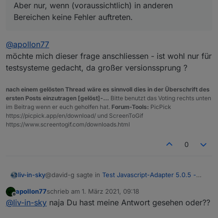
Aber nur, wenn (voraussichtlich) in anderen
Bereichen keine Fehler auftreten.
@
apollon77
möchte mich dieser frage anschliessen - ist wohl nur für
testsysteme gedacht, da großer versionssprung ?
nach einem gelösten Thread wäre es sinnvoll dies in der Überschrift des
ersten Posts einzutragen [gelöst]-...
Bitte benutzt das Voting rechts unten
im Beitrag wenn er euch geholfen hat.
Forum-Tools:
PicPick
https://picpick.app/en/download/ und ScreenToGif
https://www.screentogif.com/downloads.html
0
@david-g sagte in
Test Javascript-Adapter 5.0.5 -
liv-in-sky
RULES
:
apollon77
schrieb am
1. März 2021, 09:18
zuletzt editiert von
Offline
@
bluefox
@
liv-in-sky
naja Du hast meine Antwort gesehen oder??