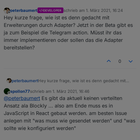
peterbaumert
schrieb am
1. März 2021, 16:24
DEVELOPER
zuletzt editiert von
Offline
Hey kurze frage, wie ist es denn gedacht mit
Erweiterungen durch Adapter? Jetzt in der Beta gibt es
ja zum Beispiel die Telegram action. Müsst ihr das
immer implementieren oder sollen das die Adapter
bereitstellen?
0
peterbaumert
Hey kurze frage, wie ist es denn gedacht mit
Erweiterungen durch Adapter? Jetzt in der Beta
apollon77
schrieb am
1. März 2021, 16:46
gibt es ja zum Beispiel die Telegram action.
zuletzt editiert von
Offline
@
peterbaumert
Es gibt da aktuell keinen verteilten
Müsst ihr das immer implementieren oder sollen
das die Adapter bereitstellen?
Ansatz ala Blockly ... also am Ende muss es in
JavaScript in React gebaut werden. am besten Issue
anlegen mit "was muss wie gesendet werden" und "was
sollte wie konfiguriert werden"