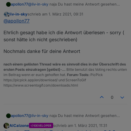
@
liv-in-sky
naja Du hast meine Antwort gesehen
apollon77
oder??
liv-in-sky
schrieb am
1. März 2021, 09:31
Aber gern nochmal zusammengefasst:
zuletzt editiert von
Offline
@
apollon77
Auf der "Skript-Ausfühhrungsseite" wurden am
Ehrlich gesagt habe ich die Antwort überlesen - sorry (
ende nur zwei neue Funktionen hinzugefügt. Der
Rest ist ausschliesslich der Rules-Editor im Frontend.
Ich sehe das Risiko das Skripte nicht mehr tun als
sonst hätte ich nicht geschrieben)
mega low ...
Die 5.0.0 zeigt in dem Fall ein grösseres Feature und
Nochmals danke für deine Antwort
nicht ein breakage an :-)
nach einem gelösten Thread wäre es sinnvoll dies in der Überschrift des
ersten Posts einzutragen [gelöst]-...
Bitte benutzt das Voting rechts unten
im Beitrag wenn er euch geholfen hat.
Forum-Tools:
PicPick
https://picpick.app/en/download/ und ScreenToGif
https://www.screentogif.com/downloads.html
0
@
liv-in-sky
naja Du hast meine Antwort gesehen
apollon77
oder??
AlCalzone
schrieb am
1. März 2021, 11:31
DEVELOPER
Aber gern nochmal zusammengefasst:
zuletzt editiert von
Offline