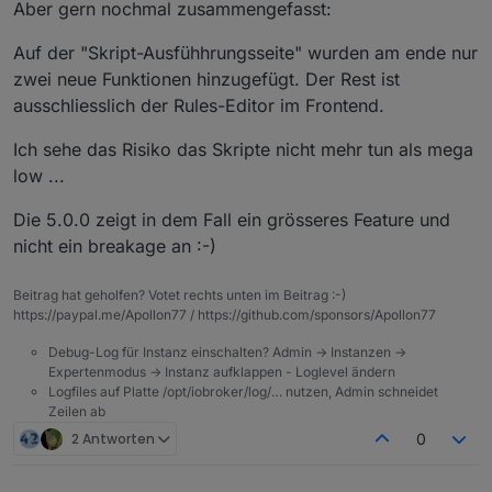
@
apollon77
Hey,
Aber gern nochmal zusammengefasst:
möchte mich dieser frage anschliessen - ist wohl nur
die Rules sehen cool aus.
für testsysteme gedacht, da großer versionssprung ?
Auf der "Skript-Ausfühhrungsseite" wurden am ende nur
Hätten mir in den Anfangszeiten bestimmt
zwei neue Funktionen hinzugefügt. Der Rest ist
geholfen.
ausschliesslich der Rules-Editor im Frontend.
Wurde am Adapte neben den Rules noch viel
verändert?
Ich sehe das Risiko das Skripte nicht mehr tun als mega
low ...
Habe nur ein Produktivsystem. Würde mir die
Rules gerne mal anschauen und testen.
Die 5.0.0 zeigt in dem Fall ein grösseres Feature und
Aber nur, wenn (voraussichtlich) in anderen
Bereichen keine Fehler auftreten.
nicht ein breakage an :-)
Beitrag hat geholfen? Votet rechts unten im Beitrag :-)
https://paypal.me/Apollon77 / https://github.com/sponsors/Apollon77
Debug-Log für Instanz einschalten? Admin -> Instanzen ->
Expertenmodus -> Instanz aufklappen - Loglevel ändern
Logfiles auf Platte /opt/iobroker/log/… nutzen, Admin schneidet
Zeilen ab
2 Antworten
0