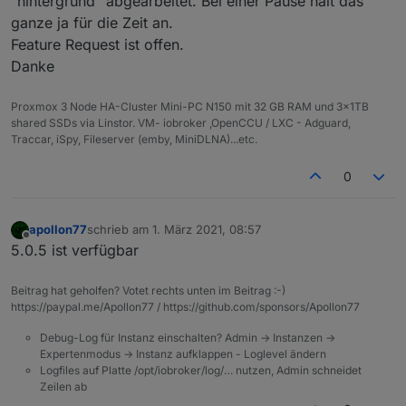
"hintergrund" abgearbeitet. Bei einer Pause hält das
ganze ja für die Zeit an.
Feature Request ist offen.
Danke
Proxmox 3 Node HA-Cluster Mini-PC N150 mit 32 GB RAM und 3x1TB
shared SSDs via Linstor. VM- iobroker ,OpenCCU / LXC - Adguard,
Traccar, iSpy, Fileserver (emby, MiniDLNA)...etc.
0
apollon77
schrieb am
1. März 2021, 08:57
zuletzt editiert von
Offline
5.0.5 ist verfügbar
Beitrag hat geholfen? Votet rechts unten im Beitrag :-)
https://paypal.me/Apollon77 / https://github.com/sponsors/Apollon77
Debug-Log für Instanz einschalten? Admin -> Instanzen ->
Expertenmodus -> Instanz aufklappen - Loglevel ändern
Logfiles auf Platte /opt/iobroker/log/… nutzen, Admin schneidet
Zeilen ab