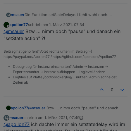
msauer
Die Funktion setStateDelayed fehlt wohl noch.
M
Zumindest kann ich sie auf Anhieb nicht finden.
apollon77
schrieb am
1. März 2021, 07:34
zuletzt editiert von
Offline
@
msauer
Bzw ... nimm doch "pause" und danach ein
"setState action" ?!
Beitrag hat geholfen? Votet rechts unten im Beitrag :-)
https://paypal.me/Apollon77 / https://github.com/sponsors/Apollon77
Debug-Log für Instanz einschalten? Admin -> Instanzen ->
Expertenmodus -> Instanz aufklappen - Loglevel ändern
Logfiles auf Platte /opt/iobroker/log/… nutzen, Admin schneidet
Zeilen ab
0
apollon77
@
msauer
Bzw ... nimm doch "pause" und danach
ein "setState action" ?!
msauer
schrieb am
1. März 2021, 07:49
M
zuletzt editiert von msauer
3. Jan. 2021, 08:50
Offline
@
apollon77
ich dachte immer ein setstatedelay wird im