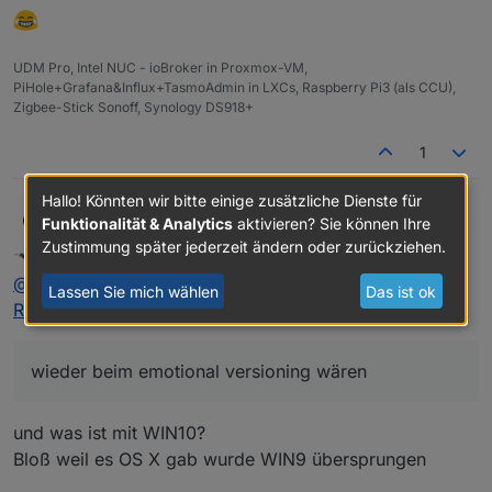
UDM Pro, Intel NUC - ioBroker in Proxmox-VM,
PiHole+Grafana&Influx+TasmoAdmin in LXCs, Raspberry Pi3 (als CCU),
Zigbee-Stick Sonoff, Synology DS918+
1
Hallo! Könnten wir bitte einige zusätzliche Dienste für
@
apollon77
sagte in
Test Javascript-Adapter 5.0.5 -
AlCalzone
Funktionalität & Analytics
aktivieren? Sie können Ihre
RULES
:
Zustimmung später jederzeit ändern oder zurückziehen.
Homoran
schrieb am
1. März 2021, 12:35
zuletzt editiert von
Offline
Die 5.0.0 zeigt in dem Fall ein grösseres
@
alcalzone
sagte in
Test Javascript-Adapter 5.0.5 -
Lassen Sie mich wählen
Das ist ok
Feature und nicht ein breakage an
RULES
:
Womit wir mal wieder beim
emotional
versioning
wären und nicht
semantic
versioning :)
wieder beim emotional versioning wären
und was ist mit WIN10?
Bloß weil es OS X gab wurde WIN9 übersprungen