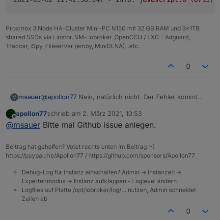
Proxmox 3 Node HA-Cluster Mini-PC N150 mit 32 GB RAM und 3x1TB
shared SSDs via Linstor. VM- iobroker ,OpenCCU / LXC - Adguard,
Traccar, iSpy, Fileserver (emby, MiniDLNA)...etc.
0
@
apollon77
Nein, natürlich nicht. Der Fehler kommt
msauer
M
immer nach einem Neustart vom Javascript adapter.
apollon77
schrieb am
2. März 2021, 10:53
hier ein Auszug:
zuletzt editiert von
Offline
@
msauer
Bitte mal Github issue anlegen.
2021-03-02 11:42:36.110 - info: javascript.0 
2021-03-02 11:42:36.115 - info: javascript.0 
Beitrag hat geholfen? Votet rechts unten im Beitrag :-)
2021-03-02 11:42:36.116 - info: javascript.0 
https://paypal.me/Apollon77 / https://github.com/sponsors/Apollon77
2021-03-02 11:42:36.122 - info: javascript.0 
Debug-Log für Instanz einschalten? Admin -> Instanzen ->
2021-03-02 11:42:36.535 - warn: javascript.0 
Expertenmodus -> Instanz aufklappen - Loglevel ändern
2021-03-02 11:42:36.543 - info: javascript.0 
Logfiles auf Platte /opt/iobroker/log/… nutzen, Admin schneidet
2021-03-02 11:42:36.546 - info: javascript.0 
Zeilen ab
2021-03-02 11:42:36.546 - info: javascript.0 
0