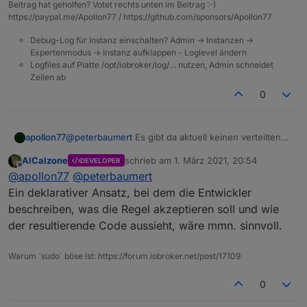
Beitrag hat geholfen? Votet rechts unten im Beitrag :-)
https://paypal.me/Apollon77 / https://github.com/sponsors/Apollon77
Debug-Log für Instanz einschalten? Admin -> Instanzen ->
Expertenmodus -> Instanz aufklappen - Loglevel ändern
Logfiles auf Platte /opt/iobroker/log/… nutzen, Admin schneidet
Zeilen ab
0
apollon77
@
peterbaumert
Es gibt da aktuell keinen verteilten
Ansatz ala Blockly ... also am Ende muss es in
AlCalzone
schrieb am
1. März 2021, 20:54
DEVELOPER
JavaScript in React gebaut werden. am besten Issue
zuletzt editiert von
Offline
@
apollon77
@
peterbaumert
anlegen mit "was muss wie gesendet werden" und
"was sollte wie konfiguriert werden"
Ein deklarativer Ansatz, bei dem die Entwickler
beschreiben, was die Regel akzeptieren soll und wie
der resultierende Code aussieht, wäre mmn. sinnvoll.
Warum `sudo` böse ist: https://forum.iobroker.net/post/17109
0