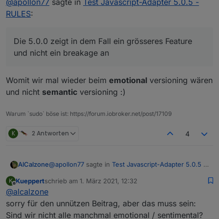
@
apollon77
sagte in
Test Javascript-Adapter 5.0.5 -
Auf der "Skript-Ausfühhrungsseite" wurden am
RULES
:
ende nur zwei neue Funktionen hinzugefügt. Der
Rest ist ausschliesslich der Rules-Editor im Frontend.
Ich sehe das Risiko das Skripte nicht mehr tun als
mega low ...
Die 5.0.0 zeigt in dem Fall ein grösseres Feature
Die 5.0.0 zeigt in dem Fall ein grösseres Feature und
und nicht ein breakage an
nicht ein breakage an :-)
Womit wir mal wieder beim
emotional
versioning wären
und nicht
semantic
versioning :)
Warum `sudo` böse ist: https://forum.iobroker.net/post/17109
K
2 Antworten
4
@
apollon77
sagte in
Test Javascript-Adapter 5.0.5 -
AlCalzone
RULES
:
Kueppert
schrieb am
1. März 2021, 12:32
K
zuletzt editiert von
Offline
@
alcalzone
Die 5.0.0 zeigt in dem Fall ein grösseres
Feature und nicht ein breakage an
sorry für den unnützen Beitrag, aber das muss sein:
Womit wir mal wieder beim
emotional
versioning
Sind wir nicht alle manchmal emotional / sentimental?
wären und nicht
semantic
versioning :)