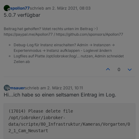
apollon77
schrieb am
2. März 2021, 08:03
zuletzt editiert von
Offline
5.0.7 verfügbar
Beitrag hat geholfen? Votet rechts unten im Beitrag :-)
https://paypal.me/Apollon77 / https://github.com/sponsors/Apollon77
Debug-Log für Instanz einschalten? Admin -> Instanzen ->
Expertenmodus -> Instanz aufklappen - Loglevel ändern
Logfiles auf Platte /opt/iobroker/log/… nutzen, Admin schneidet
Zeilen ab
0
msauer
schrieb am
2. März 2021, 10:11
M
zuletzt editiert von
Offline
Hi...ich habe so einen seltsamen Eintrag im Log.
(17014) Please delete file
/opt/iobroker/iobroker-
data/scripte/80_Infrastruktur/Kameras/Vorgarten/0
2_1_Cam_Neustart