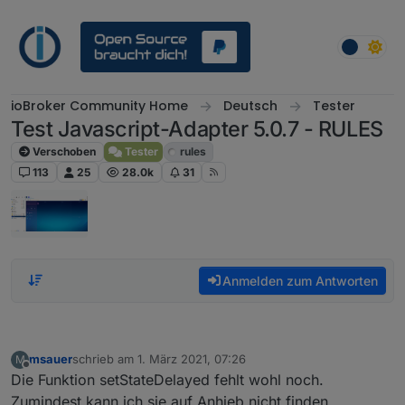
Weiter zum Inhalt
ioBroker Community Home
Deutsch
Tester
Test Javascript-Adapter 5.0.7 - RULES
Verschoben
Tester
rules
113
25
28.0k
31
Anmelden zum Antworten
msauer
schrieb am
1. März 2021, 07:26
M
zuletzt editiert von
Offline
Die Funktion setStateDelayed fehlt wohl noch.
Zumindest kann ich sie auf Anhieb nicht finden.