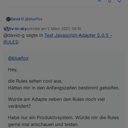
0
@
bluefox
David G.
liv-in-sky
schrieb am
1. März 2021, 09:10
Hey,
zuletzt editiert von
Offline
@david-g sagte in
Test Javascript-Adapter 5.0.5 -
die Rules sehen cool aus.
RULES
:
Hätten mir in den Anfangszeiten bestimmt geholfen.
Wurde am Adapte neben den Rules noch viel
verändert?
@
bluefox
Habe nur ein Produktivsystem. Würde mir die Rules
gerne mal anschauen und testen.
Hey,
Aber nur, wenn (voraussichtlich) in anderen
Bereichen keine Fehler auftreten.
die Rules sehen cool aus.
Hätten mir in den Anfangszeiten bestimmt geholfen.
Wurde am Adapte neben den Rules noch viel
verändert?
Habe nur ein Produktivsystem. Würde mir die Rules
gerne mal anschauen und testen.