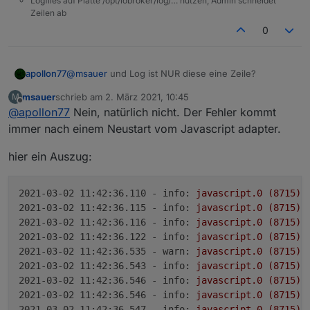
Logfiles auf Platte /opt/iobroker/log/… nutzen, Admin schneidet
Zeilen ab
0
apollon77
@
msauer
und Log ist NUR diese eine Zeile?
msauer
schrieb am
2. März 2021, 10:45
M
zuletzt editiert von
Offline
@
apollon77
Nein, natürlich nicht. Der Fehler kommt
immer nach einem Neustart vom Javascript adapter.
hier ein Auszug:
2021-03-02 11:42:36.110 - info:
javascript.0
(8715)
2021-03-02 11:42:36.115 - info:
javascript.0
(8715)
2021-03-02 11:42:36.116 - info:
javascript.0
(8715)
2021-03-02 11:42:36.122 - info:
javascript.0
(8715)
2021-03-02 11:42:36.535 - warn:
javascript.0
(8715)
2021-03-02 11:42:36.543 - info:
javascript.0
(8715)
2021-03-02 11:42:36.546 - info:
javascript.0
(8715)
2021-03-02 11:42:36.546 - info:
javascript.0
(8715)
2021-03-02 11:42:36.547 - info:
javascript.0
(8715)