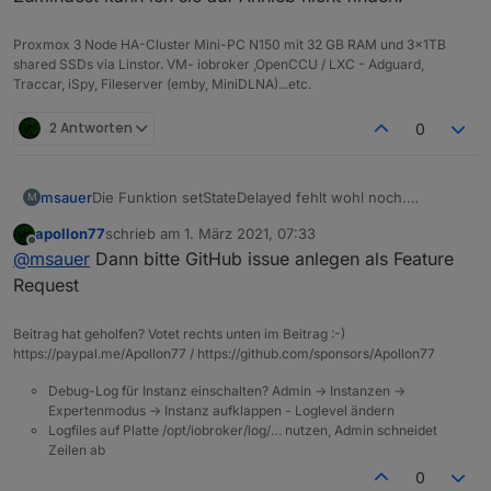
Proxmox 3 Node HA-Cluster Mini-PC N150 mit 32 GB RAM und 3x1TB
shared SSDs via Linstor. VM- iobroker ,OpenCCU / LXC - Adguard,
Traccar, iSpy, Fileserver (emby, MiniDLNA)...etc.
2 Antworten
0
msauer
Die Funktion setStateDelayed fehlt wohl noch.
M
Zumindest kann ich sie auf Anhieb nicht finden.
apollon77
schrieb am
1. März 2021, 07:33
zuletzt editiert von
Offline
@
msauer
Dann bitte GitHub issue anlegen als Feature
Request
Beitrag hat geholfen? Votet rechts unten im Beitrag :-)
https://paypal.me/Apollon77 / https://github.com/sponsors/Apollon77
Debug-Log für Instanz einschalten? Admin -> Instanzen ->
Expertenmodus -> Instanz aufklappen - Loglevel ändern
Logfiles auf Platte /opt/iobroker/log/… nutzen, Admin schneidet
Zeilen ab
0