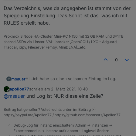
Das Verzeichnis, was da angegeben ist stammt von der
Spiegelung Einstellung. Das Script ist das, was ich mit
RULES erstellt habe.
Proxmox 3 Node HA-Cluster Mini-PC N150 mit 32 GB RAM und 3x1TB
shared SSDs via Linstor. VM- iobroker ,OpenCCU / LXC - Adguard,
Traccar, iSpy, Fileserver (emby, MiniDLNA)...etc.
0
Hi...ich habe so einen seltsamen Eintrag im Log.
msauer
M
apollon77
schrieb am
2. März 2021, 10:40
zuletzt editiert von
Offline
@
msauer
und Log ist NUR diese eine Zeile?
Das Verzeichnis, was da angegeben ist stammt von
der Spiegelung Einstellung. Das Script ist das, was ich
Beitrag hat geholfen? Votet rechts unten im Beitrag :-)
mit RULES erstellt habe.
https://paypal.me/Apollon77 / https://github.com/sponsors/Apollon77
Debug-Log für Instanz einschalten? Admin -> Instanzen ->
Expertenmodus -> Instanz aufklappen - Loglevel ändern