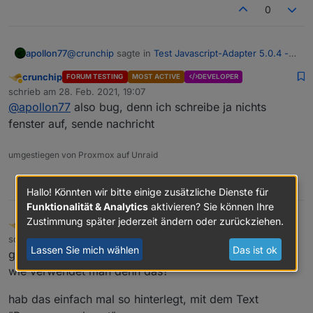
0
@
crunchip
sagte in
Test Javascript-Adapter 5.0.4 -
apollon77
RULES
:
crunchip
FORUM TESTING
MOST ACTIVE
DEVELOPER
Abwesend
Ist doch üblich via device zu triggern was nicht
schrieb am
28. Feb. 2021, 19:07
zuletzt editiert von
beschreibbar ist.
@
apollon77
also bug, denn ich schreibe ja nichts
Also lesend ja ... an sich sollte die meldung nur
fenster auf, sende nachricht
kommen wenn man in ein read-only Feld SCHREIBT
umgestiegen von Proxmox auf Unraid
0
Hallo! Könnten wir bitte einige zusätzliche Dienste für
Funktionalität & Analytics
aktivieren? Sie können Ihre
Zustimmung später jederzeit ändern oder zurückziehen.
crunchip
FORUM TESTING
MOST ACTIVE
DEVELOPER
Abwesend
schrieb am
28. Feb. 2021, 19:47
zuletzt editiert von
Lassen Sie mich wählen
Das ist ok
generelle Frage zu Sayit
wie verwendet man denn das?
hab das einfach mal so hinterlegt, mit dem Text