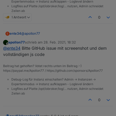
Expertenmodus -> Instanz aufklappen - Loglevel ändern
Logfiles auf Platte /opt/iobroker/log/… nutzen, Admin schneidet
Zeilen ab
1 Antwort
0
@
apollon77
ente34
E
apollon77
schrieb am
28. Feb. 2021, 18:32
State condition false funktioniert noch nicht + noch ein
zuletzt editiert von
Offline
@
ente34
Bitte GitHub issue mit screeenshot und dem
obj.state.value
(5.0.4, habe nur state condition gelöscht und neu
let cond0 = false;

vollständigen js code
gemacht)
on({id: "fritzdect.0.DECT_5C:49:79:EF:51:FA.st
Beitrag hat geholfen? Votet rechts unten im Beitrag :-)
    const _cond = obj.state.val == _;

https://paypal.me/Apollon77 / https://github.com/sponsors/Apollon77
    if (cond0 === false && _cond) {

        cond0 = true;    

Debug-Log für Instanz einschalten? Admin -> Instanzen ->
		console.log("TEST Trigger %s (%id)".re
Expertenmodus -> Instanz aufklappen - Loglevel ändern
    } else if (cond0 === true && !_cond) {

Logfiles auf Platte /opt/iobroker/log/… nutzen, Admin schneidet
        cond0 = false;    

Zeilen ab
0
    }

});

@
apollon77
sagte: 5.0.4 ist auf npm