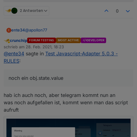
2 Antworten
0
@
apollon77
ente34
E
crunchip
FORUM TESTING
MOST ACTIVE
DEVELOPER
State condition false funktioniert noch nicht + noch ein
Abwesend
schrieb am
28. Feb. 2021, 18:23
obj.state.value
zuletzt editiert von
@
ente34
sagte in
Test Javascript-Adapter 5.0.3 -
(5.0.4, habe nur state condition gelöscht und neu
let cond0 = false;

gemacht)
RULES
:
on({id: "fritzdect.0.DECT_5C:49:79:EF:51:FA.st
    const _cond = obj.state.val == _;

    if (cond0 === false && _cond) {

noch ein obj.state.value
        cond0 = true;    

		console.log("TEST Trigger %s (%id)".re
hab ich auch noch, aber telegram kommt nun an
    } else if (cond0 === true && !_cond) {

        cond0 = false;    

was noch aufgefallen ist, kommt wenn man das script
aufruft
    }

});
