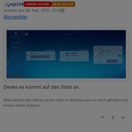
sigi234
FORUM TESTING
MOST ACTIVE
hab das einfach mal so hinterlegt, mit dem Text
Online
schrieb am
28. Feb. 2021, 20:11
"Bewegung erkannt"
zuletzt editiert von sigi234
@
crunchip
als Sprachausgabe kommt aber mein Wetterbericht
Denke es kommt auf den State an.
Bitte benutzt das Voting rechts unten im Beitrag wenn er euch geholfen hat.
Immer Daten sichern!
0