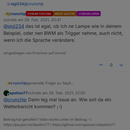
@
crunchip
sigi234
crunchip
FORUM TESTING
MOST ACTIVE
DEVELOPER
Abwesend
schrieb am
28. Feb. 2021, 20:41
zuletzt editiert von
@
sigi234
das ist egal, ob ich ne Lampe wie in deinem
Beispiel, oder nen BWM als Trigger nehme, auch nicht,
wenn ich die Sprache verändere.
umgestiegen von Proxmox auf Unraid
Denke es kommt auf den State an.
0
generelle Frage zu Sayit
crunchip
wie verwendet man denn das?
apollon77
schrieb am
28. Feb. 2021, 21:00
hab das einfach mal so hinterlegt, mit dem Text
zuletzt editiert von
Offline
@
crunchip
Dann leg mal Issue an. Wie soll da ein
"Bewegung erkannt"
Wetterbericht kommen? ;-)
Beitrag hat geholfen? Votet rechts unten im Beitrag :-)
https://paypal.me/Apollon77 / https://github.com/sponsors/Apollon77