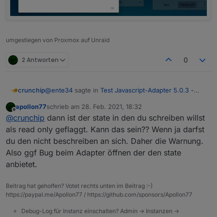
umgestiegen von Proxmox auf Unraid
2 Antworten
0
@
ente34
sagte in
Test Javascript-Adapter 5.0.3 -
crunchip
RULES
:
apollon77
schrieb am
28. Feb. 2021, 18:32
zuletzt editiert von
Offline
noch ein obj.state.value
@
crunchip
dann ist der state in den du schreiben willst
als read only geflaggt. Kann das sein?? Wenn ja darfst
du den nicht beschreiben an sich. Daher die Warnung.
hab ich auch noch, aber telegram kommt nun an
was noch aufgefallen ist, kommt wenn man das script
Also ggf Bug beim Adapter öffnen der den state
aufruft
anbietet.
Beitrag hat geholfen? Votet rechts unten im Beitrag :-)
https://paypal.me/Apollon77 / https://github.com/sponsors/Apollon77
Debug-Log für Instanz einschalten? Admin -> Instanzen ->