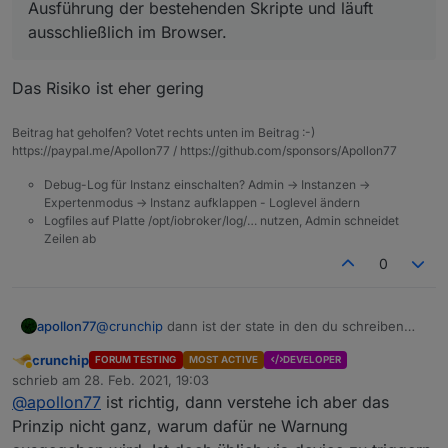
verändert?
Ausführung der bestehenden Skripte und läuft
Habe nur ein Produktivsystem. Würde mir die Rules
ausschließlich im Browser.
gerne mal anschauen und testen.
Aber nur, wenn (voraussichtlich) in anderen
Bereichen keine Fehler auftreten.
Das Risiko ist eher gering
Beitrag hat geholfen? Votet rechts unten im Beitrag :-)
https://paypal.me/Apollon77 / https://github.com/sponsors/Apollon77
Debug-Log für Instanz einschalten? Admin -> Instanzen ->
Expertenmodus -> Instanz aufklappen - Loglevel ändern
Logfiles auf Platte /opt/iobroker/log/… nutzen, Admin schneidet
Zeilen ab
0
apollon77
@
crunchip
dann ist der state in den du schreiben
willst als read only geflaggt. Kann das sein?? Wenn
crunchip
FORUM TESTING
MOST ACTIVE
DEVELOPER
ja darfst du den nicht beschreiben an sich. Daher die
Abwesend
schrieb am
28. Feb. 2021, 19:03
Warnung. Also ggf Bug beim Adapter öffnen der den
zuletzt editiert von
@
apollon77
ist richtig, dann verstehe ich aber das
state anbietet.
Prinzip nicht ganz, warum dafür ne Warnung