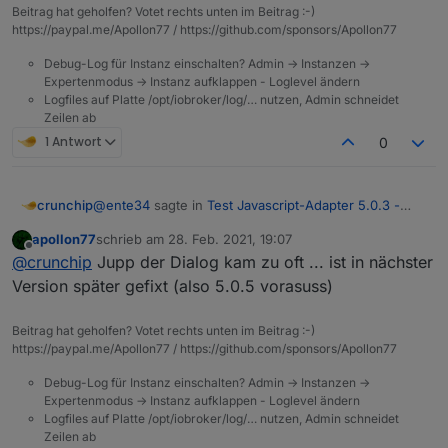
Beitrag hat geholfen? Votet rechts unten im Beitrag :-)
https://paypal.me/Apollon77 / https://github.com/sponsors/Apollon77
Debug-Log für Instanz einschalten? Admin -> Instanzen ->
Expertenmodus -> Instanz aufklappen - Loglevel ändern
Logfiles auf Platte /opt/iobroker/log/… nutzen, Admin schneidet
Zeilen ab
1 Antwort
0
@
ente34
sagte in
Test Javascript-Adapter 5.0.3 -
crunchip
RULES
:
apollon77
schrieb am
28. Feb. 2021, 19:07
zuletzt editiert von
Offline
noch ein obj.state.value
@
crunchip
Jupp der Dialog kam zu oft ... ist in nächster
Version später gefixt (also 5.0.5 vorasuss)
hab ich auch noch, aber telegram kommt nun an
was noch aufgefallen ist, kommt wenn man das script
Beitrag hat geholfen? Votet rechts unten im Beitrag :-)
aufruft
https://paypal.me/Apollon77 / https://github.com/sponsors/Apollon77
Debug-Log für Instanz einschalten? Admin -> Instanzen ->
Expertenmodus -> Instanz aufklappen - Loglevel ändern
Logfiles auf Platte /opt/iobroker/log/… nutzen, Admin schneidet
Zeilen ab