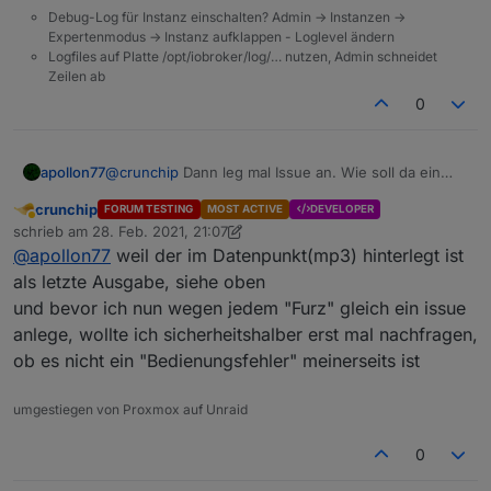
als Sprachausgabe kommt aber mein Wetterbericht
Debug-Log für Instanz einschalten? Admin -> Instanzen ->
Expertenmodus -> Instanz aufklappen - Loglevel ändern
Logfiles auf Platte /opt/iobroker/log/… nutzen, Admin schneidet
Zeilen ab
0
apollon77
@
crunchip
Dann leg mal Issue an. Wie soll da ein
Wetterbericht kommen? ;-)
crunchip
FORUM TESTING
MOST ACTIVE
DEVELOPER
Abwesend
schrieb am
28. Feb. 2021, 21:07
zuletzt editiert von crunchip
@
apollon77
weil der im Datenpunkt(mp3) hinterlegt ist
als letzte Ausgabe, siehe oben
und bevor ich nun wegen jedem "Furz" gleich ein issue
anlege, wollte ich sicherheitshalber erst mal nachfragen,
ob es nicht ein "Bedienungsfehler" meinerseits ist
umgestiegen von Proxmox auf Unraid
0