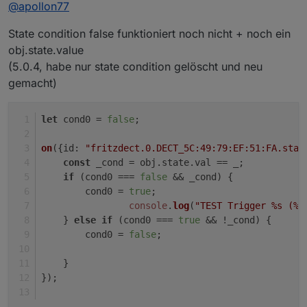
Offline
@
apollon77
State condition false funktioniert noch nicht + noch ein
obj.state.value
(5.0.4, habe nur state condition gelöscht und neu
gemacht)
let
 cond0 = 
false
;
on
({
id
: 
"fritzdect.0.DECT_5C:49:79:EF:51:FA.stat
const
 _cond = obj.
state
.
val
 == _;
if
 (cond0 === 
false
 && _cond) {
        cond0 = 
true
;    
console
.
log
(
"TEST Trigger %s (%i
    } 
else
if
 (cond0 === 
true
 && !_cond) {
        cond0 = 
false
;    
    }
});