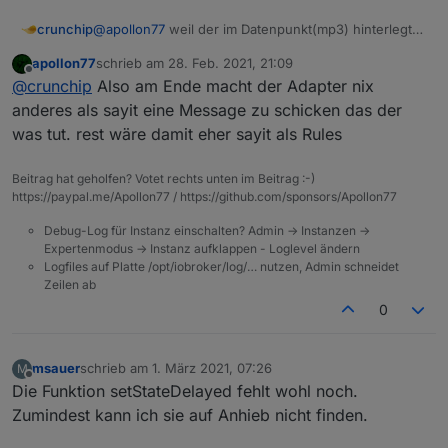
crunchip
@
apollon77
weil der im Datenpunkt(mp3) hinterlegt
ist als letzte Ausgabe, siehe oben
apollon77
schrieb am
28. Feb. 2021, 21:09
und bevor ich nun wegen jedem "Furz" gleich ein
zuletzt editiert von
Offline
@
crunchip
Also am Ende macht der Adapter nix
issue anlege, wollte ich sicherheitshalber erst mal
nachfragen, ob es nicht ein "Bedienungsfehler"
anderes als sayit eine Message zu schicken das der
meinerseits ist
was tut. rest wäre damit eher sayit als Rules
Beitrag hat geholfen? Votet rechts unten im Beitrag :-)
https://paypal.me/Apollon77 / https://github.com/sponsors/Apollon77
Debug-Log für Instanz einschalten? Admin -> Instanzen ->
Expertenmodus -> Instanz aufklappen - Loglevel ändern
Logfiles auf Platte /opt/iobroker/log/… nutzen, Admin schneidet
Zeilen ab
0
msauer
schrieb am
1. März 2021, 07:26
M
zuletzt editiert von
Offline
Die Funktion setStateDelayed fehlt wohl noch.
Zumindest kann ich sie auf Anhieb nicht finden.