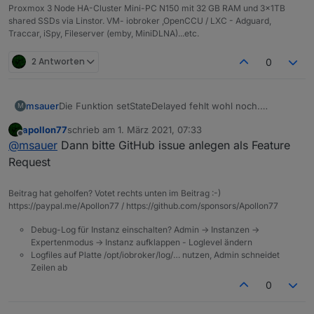
Proxmox 3 Node HA-Cluster Mini-PC N150 mit 32 GB RAM und 3x1TB
shared SSDs via Linstor. VM- iobroker ,OpenCCU / LXC - Adguard,
Traccar, iSpy, Fileserver (emby, MiniDLNA)...etc.
2 Antworten
0
msauer
Die Funktion setStateDelayed fehlt wohl noch.
M
Zumindest kann ich sie auf Anhieb nicht finden.
apollon77
schrieb am
1. März 2021, 07:33
zuletzt editiert von
Offline
@
msauer
Dann bitte GitHub issue anlegen als Feature
Request
Beitrag hat geholfen? Votet rechts unten im Beitrag :-)
https://paypal.me/Apollon77 / https://github.com/sponsors/Apollon77
Debug-Log für Instanz einschalten? Admin -> Instanzen ->
Expertenmodus -> Instanz aufklappen - Loglevel ändern
Logfiles auf Platte /opt/iobroker/log/… nutzen, Admin schneidet
Zeilen ab
0