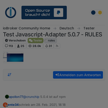
Weiter zum Inhalt
ioBroker Community Home
Deutsch
Tester
Test Javascript-Adapter 5.0.7 - RULES
Verschoben
Tester
rules
113
25
28.0k
31
Anmelden zum Antworten
apollon77
@
crunchip
5.0.4 ist auf npm
ente34
schrieb am
28. Feb. 2021, 18:18
E
zuletzt editiert von