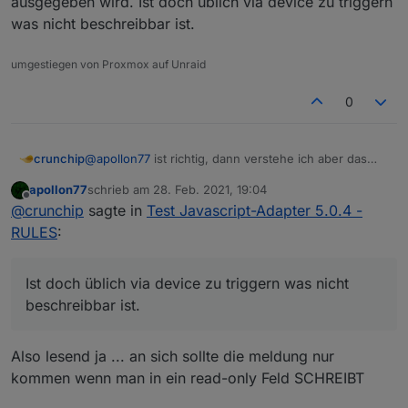
ausgegeben wird. Ist doch üblich via device zu triggern
was nicht beschreibbar ist.
umgestiegen von Proxmox auf Unraid
0
crunchip
@
apollon77
ist richtig, dann verstehe ich aber das
Prinzip nicht ganz, warum dafür ne Warnung
apollon77
schrieb am
28. Feb. 2021, 19:04
ausgegeben wird. Ist doch üblich via device zu
zuletzt editiert von
Offline
@
crunchip
sagte in
Test Javascript-Adapter 5.0.4 -
triggern was nicht beschreibbar ist.
RULES
:
Ist doch üblich via device zu triggern was nicht
beschreibbar ist.
Also lesend ja ... an sich sollte die meldung nur
kommen wenn man in ein read-only Feld SCHREIBT