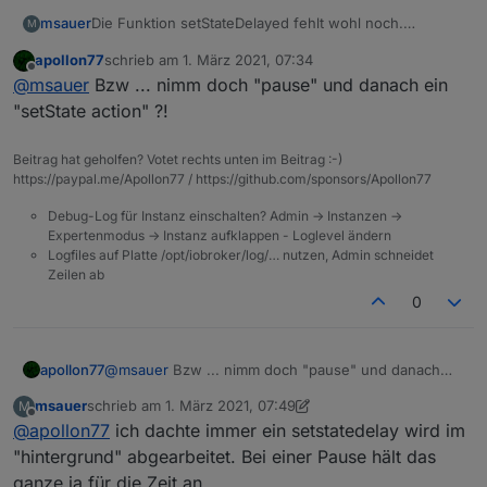
msauer
Die Funktion setStateDelayed fehlt wohl noch.
M
Zumindest kann ich sie auf Anhieb nicht finden.
apollon77
schrieb am
1. März 2021, 07:34
zuletzt editiert von
Offline
@
msauer
Bzw ... nimm doch "pause" und danach ein
"setState action" ?!
Beitrag hat geholfen? Votet rechts unten im Beitrag :-)
https://paypal.me/Apollon77 / https://github.com/sponsors/Apollon77
Debug-Log für Instanz einschalten? Admin -> Instanzen ->
Expertenmodus -> Instanz aufklappen - Loglevel ändern
Logfiles auf Platte /opt/iobroker/log/… nutzen, Admin schneidet
Zeilen ab
0
apollon77
@
msauer
Bzw ... nimm doch "pause" und danach
ein "setState action" ?!
msauer
schrieb am
1. März 2021, 07:49
M
zuletzt editiert von msauer
3. Jan. 2021, 08:50
Offline
@
apollon77
ich dachte immer ein setstatedelay wird im
"hintergrund" abgearbeitet. Bei einer Pause hält das
ganze ja für die Zeit an.