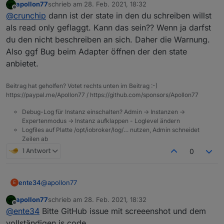
apollon77
schrieb am
28. Feb. 2021, 18:32
zuletzt editiert von
Offline
noch ein obj.state.value
@
crunchip
dann ist der state in den du schreiben willst
als read only geflaggt. Kann das sein?? Wenn ja darfst
du den nicht beschreiben an sich. Daher die Warnung.
hab ich auch noch, aber telegram kommt nun an
was noch aufgefallen ist, kommt wenn man das script
Also ggf Bug beim Adapter öffnen der den state
aufruft
anbietet.
Beitrag hat geholfen? Votet rechts unten im Beitrag :-)
https://paypal.me/Apollon77 / https://github.com/sponsors/Apollon77
Debug-Log für Instanz einschalten? Admin -> Instanzen ->
Expertenmodus -> Instanz aufklappen - Loglevel ändern
Logfiles auf Platte /opt/iobroker/log/… nutzen, Admin schneidet
Zeilen ab
1 Antwort
0
@
apollon77
ente34
E
apollon77
schrieb am
28. Feb. 2021, 18:32
State condition false funktioniert noch nicht + noch ein
zuletzt editiert von
Offline
@
ente34
Bitte GitHub issue mit screeenshot und dem
obj.state.value
(5.0.4, habe nur state condition gelöscht und neu
let cond0 = false;

vollständigen js code