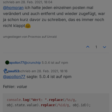
Abwesend
@
apollon77
funktioniert nun, musste jedoch das
schrieb am
28. Feb. 2021, 18:04
zuletzt editiert von
script löschen und neu anlegen
@
homoran
ich hatte jeden einzelnen posten mal
wahrscheinlich hätte eine kleine Änderung (und
verändert und auch entfernt und wieder zugefügt, war
nach speichern rückgängig) gereicht
ja schon kurz davor zu schreiben, das es immer noch
nicht klappt
umgestiegen von Proxmox auf Unraid
1
apollon77
@
crunchip
5.0.4 ist auf npm
paul53
schrieb am
28. Feb. 2021, 18:16
zuletzt editiert von
Offline
@
apollon77
sagte: 5.0.4 ist auf npm
Fehler:
value
console
.
log
(
"Wert: "
.
replace
(
/%s/g
,
obj.
state
.
value
).
replace
(
/%id/g
, obj.
id
));