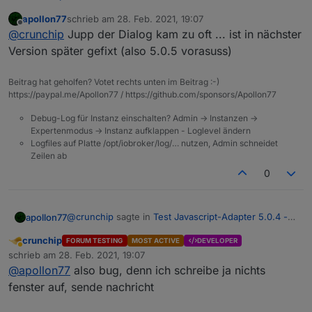
RULES
:
apollon77
schrieb am
28. Feb. 2021, 19:07
zuletzt editiert von
Offline
noch ein obj.state.value
@
crunchip
Jupp der Dialog kam zu oft ... ist in nächster
Version später gefixt (also 5.0.5 vorasuss)
hab ich auch noch, aber telegram kommt nun an
was noch aufgefallen ist, kommt wenn man das script
Beitrag hat geholfen? Votet rechts unten im Beitrag :-)
aufruft
https://paypal.me/Apollon77 / https://github.com/sponsors/Apollon77
Debug-Log für Instanz einschalten? Admin -> Instanzen ->
Expertenmodus -> Instanz aufklappen - Loglevel ändern
Logfiles auf Platte /opt/iobroker/log/… nutzen, Admin schneidet
Zeilen ab
0
@
crunchip
sagte in
Test Javascript-Adapter 5.0.4 -
apollon77
RULES
:
crunchip
FORUM TESTING
MOST ACTIVE
DEVELOPER
Abwesend
Ist doch üblich via device zu triggern was nicht
schrieb am
28. Feb. 2021, 19:07
zuletzt editiert von
beschreibbar ist.
@
apollon77
also bug, denn ich schreibe ja nichts
Also lesend ja ... an sich sollte die meldung nur
fenster auf, sende nachricht
kommen wenn man in ein read-only Feld SCHREIBT