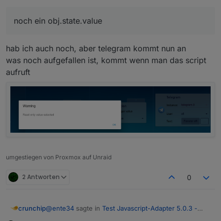
on({id: "fritzdect.0.DECT_5C:49:79:EF:51:FA.st
    const _cond = obj.state.val == _;

    if (cond0 === false && _cond) {

noch ein obj.state.value
        cond0 = true;    

		console.log("TEST Trigger %s (%id)".re
hab ich auch noch, aber telegram kommt nun an
    } else if (cond0 === true && !_cond) {

        cond0 = false;    

was noch aufgefallen ist, kommt wenn man das script
aufruft
    }

});

umgestiegen von Proxmox auf Unraid
2 Antworten
0
@
ente34
sagte in
Test Javascript-Adapter 5.0.3 -
crunchip
RULES
: