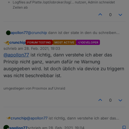
Logfiles auf Platte /opt/iobroker/log/… nutzen, Admin schneidet
Zeilen ab
0
apollon77
@
crunchip
dann ist der state in den du schreiben
willst als read only geflaggt. Kann das sein?? Wenn
crunchip
FORUM TESTING
MOST ACTIVE
DEVELOPER
ja darfst du den nicht beschreiben an sich. Daher die
Abwesend
schrieb am
28. Feb. 2021, 19:03
Warnung. Also ggf Bug beim Adapter öffnen der den
zuletzt editiert von
@
apollon77
ist richtig, dann verstehe ich aber das
state anbietet.
Prinzip nicht ganz, warum dafür ne Warnung
ausgegeben wird. Ist doch üblich via device zu triggern
was nicht beschreibbar ist.
umgestiegen von Proxmox auf Unraid
0
crunchip
@
apollon77
ist richtig, dann verstehe ich aber das
Prinzip nicht ganz, warum dafür ne Warnung
apollon77
schrieb am
28. Feb. 2021, 19:04
ausgegeben wird. Ist doch üblich via device zu