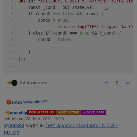
on
({
id
: 
"fritzdect.0.DECT_5C:49:79:EF:51:FA.stat
const
 _cond = obj.
state
.
val
 == _;
if
 (cond0 === 
false
 && _cond) {
        cond0 = 
true
;    
console
.
log
(
"TEST Trigger %s (%i
    } 
else
if
 (cond0 === 
true
 && !_cond) {
        cond0 = 
false
;    
    }
});
2 Antworten
0
@
apollon77
ente34
E
crunchip
FORUM TESTING
MOST ACTIVE
DEVELOPER
State condition false funktioniert noch nicht + noch ein
Abwesend
schrieb am
28. Feb. 2021, 18:23
obj.state.value
zuletzt editiert von
@
ente34
sagte in
Test Javascript-Adapter 5.0.3 -
(5.0.4, habe nur state condition gelöscht und neu
let cond0 = false;

gemacht)
RULES
: