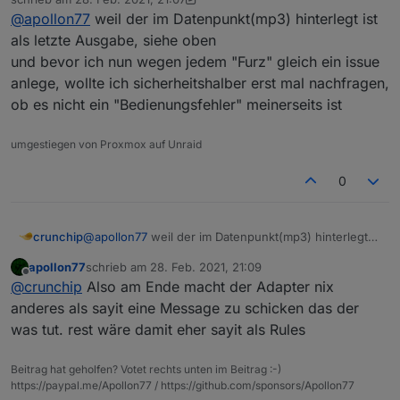
zuletzt editiert von crunchip
@
apollon77
weil der im Datenpunkt(mp3) hinterlegt ist
als letzte Ausgabe, siehe oben
und bevor ich nun wegen jedem "Furz" gleich ein issue
anlege, wollte ich sicherheitshalber erst mal nachfragen,
ob es nicht ein "Bedienungsfehler" meinerseits ist
umgestiegen von Proxmox auf Unraid
0
crunchip
@
apollon77
weil der im Datenpunkt(mp3) hinterlegt
ist als letzte Ausgabe, siehe oben
apollon77
schrieb am
28. Feb. 2021, 21:09
und bevor ich nun wegen jedem "Furz" gleich ein
zuletzt editiert von
Offline
@
crunchip
Also am Ende macht der Adapter nix
issue anlege, wollte ich sicherheitshalber erst mal
nachfragen, ob es nicht ein "Bedienungsfehler"
anderes als sayit eine Message zu schicken das der
meinerseits ist
was tut. rest wäre damit eher sayit als Rules
Beitrag hat geholfen? Votet rechts unten im Beitrag :-)
https://paypal.me/Apollon77 / https://github.com/sponsors/Apollon77