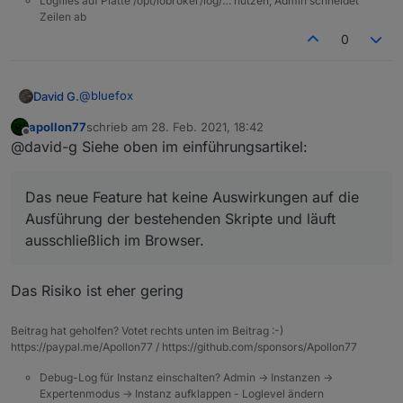
Logfiles auf Platte /opt/iobroker/log/… nutzen, Admin schneidet
Zeilen ab
0
@
bluefox
David G.
apollon77
schrieb am
28. Feb. 2021, 18:42
Hey,
zuletzt editiert von
Offline
@david-g Siehe oben im einführungsartikel:
die Rules sehen cool aus.
Hätten mir in den Anfangszeiten bestimmt geholfen.
Das neue Feature hat keine Auswirkungen auf die
Wurde am Adapte neben den Rules noch viel
verändert?
Ausführung der bestehenden Skripte und läuft
Habe nur ein Produktivsystem. Würde mir die Rules
ausschließlich im Browser.
gerne mal anschauen und testen.
Aber nur, wenn (voraussichtlich) in anderen
Bereichen keine Fehler auftreten.
Das Risiko ist eher gering
Beitrag hat geholfen? Votet rechts unten im Beitrag :-)
https://paypal.me/Apollon77 / https://github.com/sponsors/Apollon77
Debug-Log für Instanz einschalten? Admin -> Instanzen ->
Expertenmodus -> Instanz aufklappen - Loglevel ändern