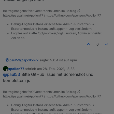
gemacht)
on({id: "fritzdect.0.DECT_5C:49:79:EF:51:FA.st
Beitrag hat geholfen? Votet rechts unten im Beitrag :-)
    const _cond = obj.state.val == _;

https://paypal.me/Apollon77 / https://github.com/sponsors/Apollon77
    if (cond0 === false && _cond) {

        cond0 = true;    

Debug-Log für Instanz einschalten? Admin -> Instanzen ->
		console.log("TEST Trigger %s (%id)".re
Expertenmodus -> Instanz aufklappen - Loglevel ändern
    } else if (cond0 === true && !_cond) {

Logfiles auf Platte /opt/iobroker/log/… nutzen, Admin schneidet
        cond0 = false;    

Zeilen ab
0
    }

});

@
apollon77
sagte: 5.0.4 ist auf npm
paul53
apollon77
schrieb am
28. Feb. 2021, 18:33
Fehler:
value
zuletzt editiert von
Offline
@
paul53
Bitte GitHub issue mit Screenshot und
komplettem js
Beitrag hat geholfen? Votet rechts unten im Beitrag :-)
https://paypal.me/Apollon77 / https://github.com/sponsors/Apollon77
Debug-Log für Instanz einschalten? Admin -> Instanzen ->
Expertenmodus -> Instanz aufklappen - Loglevel ändern