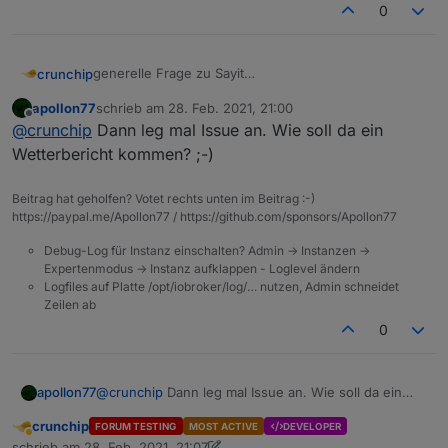
0
generelle Frage zu Sayit
crunchip
wie verwendet man denn das?
apollon77
schrieb am
28. Feb. 2021, 21:00
hab das einfach mal so hinterlegt, mit dem Text
zuletzt editiert von
Offline
@
crunchip
Dann leg mal Issue an. Wie soll da ein
"Bewegung erkannt"
Wetterbericht kommen? ;-)
Beitrag hat geholfen? Votet rechts unten im Beitrag :-)
https://paypal.me/Apollon77 / https://github.com/sponsors/Apollon77
als Sprachausgabe kommt aber mein Wetterbericht
Debug-Log für Instanz einschalten? Admin -> Instanzen ->
Expertenmodus -> Instanz aufklappen - Loglevel ändern
Logfiles auf Platte /opt/iobroker/log/… nutzen, Admin schneidet
Zeilen ab
0
apollon77
@
crunchip
Dann leg mal Issue an. Wie soll da ein
Wetterbericht kommen? ;-)
crunchip
FORUM TESTING
MOST ACTIVE
DEVELOPER
Abwesend
schrieb am
28. Feb. 2021, 21:07