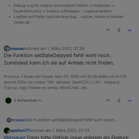
Debug-Log für Instanz einschalten? Admin -> Instanzen ->
Expertenmodus -> Instanz aufklappen - Loglevel ändern
Logfiles auf Platte /opt/iobroker/log/… nutzen, Admin schneidet
Zeilen ab
0
msauer
schrieb am
1. März 2021, 07:26
M
zuletzt editiert von
Offline
Die Funktion setStateDelayed fehlt wohl noch.
Zumindest kann ich sie auf Anhieb nicht finden.
Proxmox 3 Node HA-Cluster Mini-PC N150 mit 32 GB RAM und 3x1TB
shared SSDs via Linstor. VM- iobroker ,OpenCCU / LXC - Adguard,
Traccar, iSpy, Fileserver (emby, MiniDLNA)...etc.
2 Antworten
0
msauer
Die Funktion setStateDelayed fehlt wohl noch.
M
Zumindest kann ich sie auf Anhieb nicht finden.
apollon77
schrieb am
1. März 2021, 07:33
zuletzt editiert von
Offline
@
msauer
Dann bitte GitHub issue anlegen als Feature