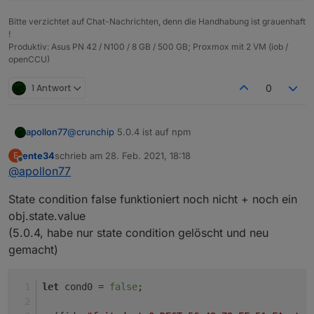
Bitte verzichtet auf Chat-Nachrichten, denn die Handhabung ist grauenhaft
!
Produktiv: Asus PN 42 / N100 / 8 GB / 500 GB; Proxmox mit 2 VM (iob /
openCCU)
1 Antwort
0
apollon77
@
crunchip
5.0.4 ist auf npm
ente34
schrieb am
28. Feb. 2021, 18:18
E
zuletzt editiert von
Offline
@
apollon77
State condition false funktioniert noch nicht + noch ein
obj.state.value
(5.0.4, habe nur state condition gelöscht und neu
gemacht)
let
 cond0 = 
false
;