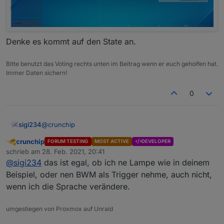
Denke es kommt auf den State an.
Bitte benutzt das Voting rechts unten im Beitrag wenn er euch geholfen hat.
Immer Daten sichern!
0
@
crunchip
sigi234
crunchip
FORUM TESTING
MOST ACTIVE
DEVELOPER
Abwesend
schrieb am
28. Feb. 2021, 20:41
zuletzt editiert von
@
sigi234
das ist egal, ob ich ne Lampe wie in deinem
Beispiel, oder nen BWM als Trigger nehme, auch nicht,
wenn ich die Sprache verändere.
umgestiegen von Proxmox auf Unraid
Denke es kommt auf den State an.