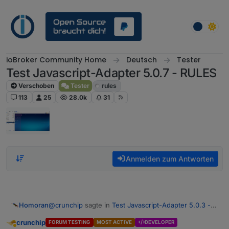
Weiter zum Inhalt
ioBroker Community Home
Deutsch
Tester
Test Javascript-Adapter 5.0.7 - RULES
Verschoben
Tester
rules
113
25
28.0k
31
Anmelden zum Antworten
@
crunchip
sagte in
Test Javascript-Adapter 5.0.3 -
Homoran
RULES
:
crunchip
FORUM TESTING
MOST ACTIVE
DEVELOPER