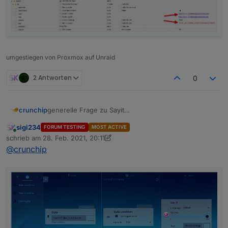
umgestiegen von Proxmox auf Unraid
2 Antworten
0
generelle Frage zu Sayit
crunchip
wie verwendet man denn das?
sigi234
FORUM TESTING
MOST ACTIVE
hab das einfach mal so hinterlegt, mit dem Text
Online
schrieb am
28. Feb. 2021, 20:11
"Bewegung erkannt"
zuletzt editiert von sigi234
@
crunchip
als Sprachausgabe kommt aber mein Wetterbericht