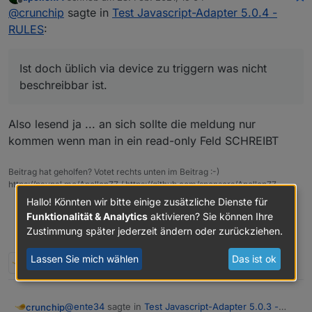
zuletzt editiert von
Offline
@
crunchip
sagte in
Test Javascript-Adapter 5.0.4 -
triggern was nicht beschreibbar ist.
RULES
:
Ist doch üblich via device zu triggern was nicht
beschreibbar ist.
Also lesend ja ... an sich sollte die meldung nur
kommen wenn man in ein read-only Feld SCHREIBT
Beitrag hat geholfen? Votet rechts unten im Beitrag :-)
https://paypal.me/Apollon77 / https://github.com/sponsors/Apollon77
Hallo! Könnten wir bitte einige zusätzliche Dienste für
Debug-Log für Instanz einschalten? Admin -> Instanzen ->
Funktionalität & Analytics
aktivieren? Sie können Ihre
Expertenmodus -> Instanz aufklappen - Loglevel ändern
Zustimmung später jederzeit ändern oder zurückziehen.
Logfiles auf Platte /opt/iobroker/log/… nutzen, Admin schneidet
Zeilen ab
Lassen Sie mich wählen
Das ist ok
1 Antwort
0
@
ente34
sagte in
Test Javascript-Adapter 5.0.3 -
crunchip