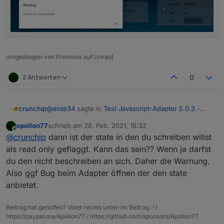
umgestiegen von Proxmox auf Unraid
2 Antworten
0
@
ente34
sagte in
Test Javascript-Adapter 5.0.3 -
crunchip
RULES
:
apollon77
schrieb am
28. Feb. 2021, 18:32
zuletzt editiert von
Offline
noch ein obj.state.value
@
crunchip
dann ist der state in den du schreiben willst
als read only geflaggt. Kann das sein?? Wenn ja darfst
du den nicht beschreiben an sich. Daher die Warnung.
hab ich auch noch, aber telegram kommt nun an
was noch aufgefallen ist, kommt wenn man das script
Also ggf Bug beim Adapter öffnen der den state
aufruft
anbietet.
Beitrag hat geholfen? Votet rechts unten im Beitrag :-)
https://paypal.me/Apollon77 / https://github.com/sponsors/Apollon77