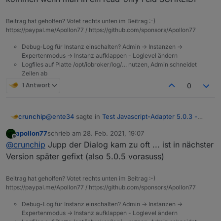
Beitrag hat geholfen? Votet rechts unten im Beitrag :-)
https://paypal.me/Apollon77 / https://github.com/sponsors/Apollon77
Debug-Log für Instanz einschalten? Admin -> Instanzen ->
Expertenmodus -> Instanz aufklappen - Loglevel ändern
Logfiles auf Platte /opt/iobroker/log/… nutzen, Admin schneidet
Zeilen ab
1 Antwort
0
@
ente34
sagte in
Test Javascript-Adapter 5.0.3 -
crunchip
RULES
:
apollon77
schrieb am
28. Feb. 2021, 19:07
zuletzt editiert von
Offline
noch ein obj.state.value
@
crunchip
Jupp der Dialog kam zu oft ... ist in nächster
Version später gefixt (also 5.0.5 vorasuss)
hab ich auch noch, aber telegram kommt nun an
was noch aufgefallen ist, kommt wenn man das script
Beitrag hat geholfen? Votet rechts unten im Beitrag :-)
aufruft
https://paypal.me/Apollon77 / https://github.com/sponsors/Apollon77
Debug-Log für Instanz einschalten? Admin -> Instanzen ->
Expertenmodus -> Instanz aufklappen - Loglevel ändern