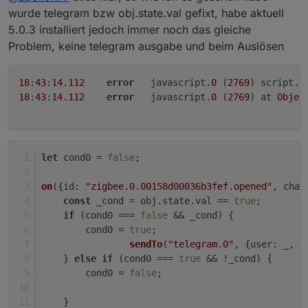
wurde telegram bzw obj.state.val gefixt, habe aktuell
5.0.3 installiert jedoch immer noch das gleiche
Problem, keine telegram ausgabe und beim Auslösen
18
:
43
:
14.112
error
	javascript.
0
 (
2769
) script.j
18
:
43
:
14.112
error
	javascript.
0
 (
2769
) at 
Objec
let
 cond0 = 
false
;
on
({
id
: 
"zigbee.0.00158d00036b3fef.opened"
, 
chan
const
 _cond = obj.
state
.
val
 == 
true
;
if
 (cond0 === 
false
 && _cond) {
        cond0 = 
true
;    
sendTo
(
"telegram.0"
, {
user
: _, 
t
    } 
else
if
 (cond0 === 
true
 && !_cond) {
        cond0 = 
false
;    
    }