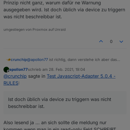
Prinzip nicht ganz, warum dafür ne Warnung
ausgegeben wird. Ist doch üblich via device zu triggern
was nicht beschreibbar ist.
umgestiegen von Proxmox auf Unraid
0
crunchip
@
apollon77
ist richtig, dann verstehe ich aber das
Prinzip nicht ganz, warum dafür ne Warnung
apollon77
schrieb am
28. Feb. 2021, 19:04
ausgegeben wird. Ist doch üblich via device zu
zuletzt editiert von
Offline
@
crunchip
sagte in
Test Javascript-Adapter 5.0.4 -
triggern was nicht beschreibbar ist.
RULES
:
Ist doch üblich via device zu triggern was nicht
beschreibbar ist.
Also lesend ja ... an sich sollte die meldung nur
kommen wenn man in ein read-only Feld SCHREIBT