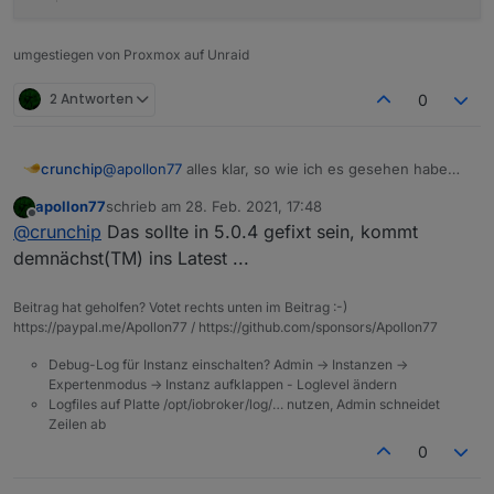
umgestiegen von Proxmox auf Unraid
2 Antworten
0
@
apollon77
alles klar, so wie ich es gesehen habe
crunchip
wurde telegram bzw obj.state.val gefixt, habe aktuell
apollon77
schrieb am
28. Feb. 2021, 17:48
5.0.3 installiert jedoch immer noch das gleiche
18:43:14.112	error	javascript.0 (2769) scr
zuletzt editiert von
Offline
@
crunchip
Das sollte in 5.0.4 gefixt sein, kommt
Problem, keine telegram ausgabe und beim Auslösen
18:43:14.112	error	javascript.0 (2769) at 
let cond0 = false;

demnächst(TM) ins Latest ...
on({id: "zigbee.0.00158d00036b3fef.opened", 
Beitrag hat geholfen? Votet rechts unten im Beitrag :-)
    const _cond = obj.state.val == true;

https://paypal.me/Apollon77 / https://github.com/sponsors/Apollon77
    if (cond0 === false && _cond) {

        cond0 = true;    

Debug-Log für Instanz einschalten? Admin -> Instanzen ->
		sendTo("telegram.0", {user: _, text:
Expertenmodus -> Instanz aufklappen - Loglevel ändern
    } else if (cond0 === true && !_cond) {

Logfiles auf Platte /opt/iobroker/log/… nutzen, Admin schneidet
        cond0 = false;    

Zeilen ab
0