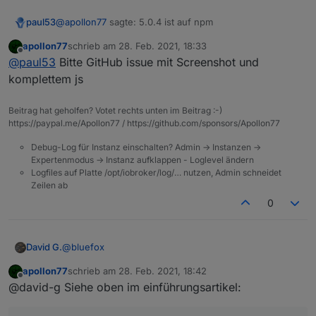
@
apollon77
sagte: 5.0.4 ist auf npm
paul53
apollon77
schrieb am
28. Feb. 2021, 18:33
Fehler:
value
zuletzt editiert von
Offline
@
paul53
Bitte GitHub issue mit Screenshot und
komplettem js
Beitrag hat geholfen? Votet rechts unten im Beitrag :-)
https://paypal.me/Apollon77 / https://github.com/sponsors/Apollon77
Debug-Log für Instanz einschalten? Admin -> Instanzen ->
Expertenmodus -> Instanz aufklappen - Loglevel ändern
Logfiles auf Platte /opt/iobroker/log/… nutzen, Admin schneidet
Zeilen ab
0
@
bluefox
David G.
apollon77
schrieb am
28. Feb. 2021, 18:42
Hey,
zuletzt editiert von
Offline
@david-g Siehe oben im einführungsartikel:
die Rules sehen cool aus.
Hätten mir in den Anfangszeiten bestimmt geholfen.