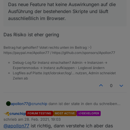
Das neue Feature hat keine Auswirkungen auf die
Wurde am Adapte neben den Rules noch viel
verändert?
Ausführung der bestehenden Skripte und läuft
Habe nur ein Produktivsystem. Würde mir die Rules
ausschließlich im Browser.
gerne mal anschauen und testen.
Aber nur, wenn (voraussichtlich) in anderen
Bereichen keine Fehler auftreten.
Das Risiko ist eher gering
Beitrag hat geholfen? Votet rechts unten im Beitrag :-)
https://paypal.me/Apollon77 / https://github.com/sponsors/Apollon77
Debug-Log für Instanz einschalten? Admin -> Instanzen ->
Expertenmodus -> Instanz aufklappen - Loglevel ändern
Logfiles auf Platte /opt/iobroker/log/… nutzen, Admin schneidet
Zeilen ab
0
apollon77
@
crunchip
dann ist der state in den du schreiben
willst als read only geflaggt. Kann das sein?? Wenn
crunchip
FORUM TESTING
MOST ACTIVE
DEVELOPER
ja darfst du den nicht beschreiben an sich. Daher die
Abwesend
schrieb am
28. Feb. 2021, 19:03
Warnung. Also ggf Bug beim Adapter öffnen der den
zuletzt editiert von
@
apollon77
ist richtig, dann verstehe ich aber das
state anbietet.