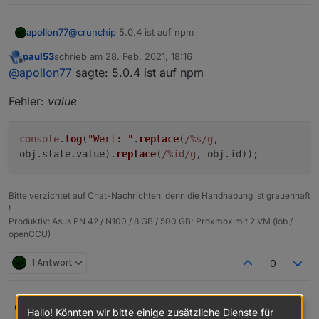
apollon77
@
crunchip
5.0.4 ist auf npm
paul53
schrieb am
28. Feb. 2021, 18:16
zuletzt editiert von
Offline
@
apollon77
sagte: 5.0.4 ist auf npm
Fehler:
value
console
.
log
(
"Wert: "
.
replace
(
/%s/g
,
obj.
state
.
value
).
replace
(
/%id/g
, obj.
id
));
Bitte verzichtet auf Chat-Nachrichten, denn die Handhabung ist grauenhaft
!
Produktiv: Asus PN 42 / N100 / 8 GB / 500 GB; Proxmox mit 2 VM (iob /
openCCU)
1 Antwort
0
apollon77
@
crunchip
5.0.4 ist auf npm
Hallo! Könnten wir bitte einige zusätzliche Dienste für