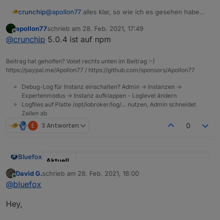
@
apollon77
alles klar, so wie ich es gesehen habe
crunchip
wurde telegram bzw obj.state.val gefixt, habe aktuell
apollon77
schrieb am
28. Feb. 2021, 17:49
5.0.3 installiert jedoch immer noch das gleiche
18:43:14.112	error	javascript.0 (2769) scr
zuletzt editiert von
Offline
@
crunchip
5.0.4 ist auf npm
Problem, keine telegram ausgabe und beim Auslösen
18:43:14.112	error	javascript.0 (2769) at 
let cond0 = false;

Beitrag hat geholfen? Votet rechts unten im Beitrag :-)
on({id: "zigbee.0.00158d00036b3fef.opened", 
https://paypal.me/Apollon77 / https://github.com/sponsors/Apollon77
    const _cond = obj.state.val == true;

    if (cond0 === false && _cond) {

Debug-Log für Instanz einschalten? Admin -> Instanzen ->
        cond0 = true;    

Expertenmodus -> Instanz aufklappen - Loglevel ändern
		sendTo("telegram.0", {user: _, text:
Logfiles auf Platte /opt/iobroker/log/… nutzen, Admin schneidet
    } else if (cond0 === true && !_cond) {

Zeilen ab
        cond0 = false;    

E
3 Antworten
0
Bluefox
Aktuell
e Test
David G.
schrieb am
28. Feb. 2021, 18:00
zuletzt editiert von
Version
5.0.7
Online
@
bluefox
Veröffe
27.02.2021
Hey,
ntlichun
gsdatu