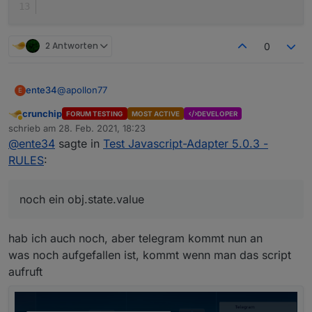
2 Antworten
0
@
apollon77
ente34
E
crunchip
FORUM TESTING
MOST ACTIVE
DEVELOPER
State condition false funktioniert noch nicht + noch ein
Abwesend
schrieb am
28. Feb. 2021, 18:23
obj.state.value
zuletzt editiert von
@
ente34
sagte in
Test Javascript-Adapter 5.0.3 -
(5.0.4, habe nur state condition gelöscht und neu
let cond0 = false;

gemacht)
RULES
:
on({id: "fritzdect.0.DECT_5C:49:79:EF:51:FA.st
    const _cond = obj.state.val == _;

    if (cond0 === false && _cond) {

noch ein obj.state.value
        cond0 = true;    

		console.log("TEST Trigger %s (%id)".re
hab ich auch noch, aber telegram kommt nun an
    } else if (cond0 === true && !_cond) {

        cond0 = false;    

was noch aufgefallen ist, kommt wenn man das script
aufruft
    }

});
