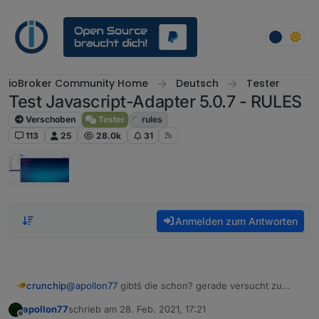
Weiter zum Inhalt
ioBroker Community Home
Deutsch
Tester
Test Javascript-Adapter 5.0.7 - RULES
Verschoben
Tester
rules
113
25
28.0k
31
Anmelden zum Antworten
crunchip
@
apollon77
gibtś die schon? gerade versucht zu
installieren
apollon77
schrieb am
28. Feb. 2021, 17:21
zuletzt editiert von