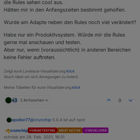
die Rules sehen cool aus.
m
Hätten mir in den Anfangszeiten bestimmt geholfen.
Installati
Latest-Repo oder
npm i
on
iobroker.javascript@5.0.7 --
Wurde am Adapte neben den Rules noch viel verändert?
production && iob u javascript
Habe nur ein Produktivsystem. Würde mir die Rules
RULES - die neue Möglichkeit dein Heim zu
gerne mal anschauen und testen.
Automatisieren...
Skripte noch einfacher erstellen für Jedermann!
Aber nur, wenn (voraussichtlich) in anderen Bereichen
keine Fehler auftreten.
Nicht jeder ist in der Lage zu programmieren und sein
Heim mittels JavaScript Code zu automatisieren. Auch
Zeigt eure Lovelace-Visualisierung
klick
um mit Blockly klar zu kommen muss man sich in
Darf ich Vorstellen:
RULES
- die neueste Erweiterung
(Auch ideal um sich Anregungen zu holen)
einige Themen einarbeiten. Scenes andererseits sind
des JavaScript Adapters
doch manchmal schnell sehr beschränkt.
RULES ermöglicht es in einer einfach gestalteten
Meine Tabellen für eure Visualisierung
klick
Oberfläche Skripte noch einfacher zusammenzustellen
nach dem bewährten "Wenn DIES dann DAS" Prinzip.
Aber bevor Eure Fragezeichen noch größer werden:
2 Antworten
0
(In Wirklichkeit ist es dann doch "WENN DIES
(bewegte) Bilder sagen mehr als tausend Worte:
und/oder DIES-ANDERE dann DAS(+DAS+...), sonst
ANDERES" ;-) )
apollon77
@
crunchip
5.0.4 ist auf npm
crunchip
FORUM TESTING
MOST ACTIVE
DEVELOPER
Abwesend
schrieb am
28. Feb. 2021, 18:01
zuletzt editiert von