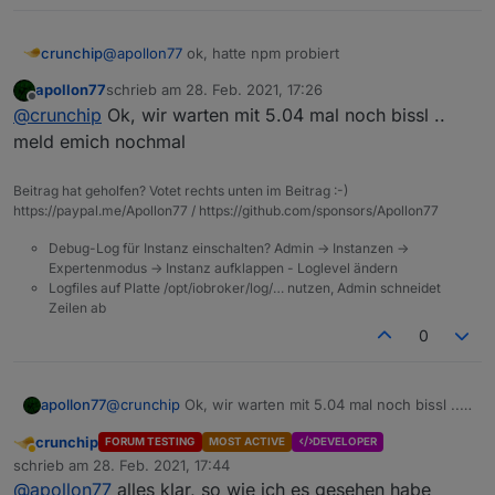
crunchip
@
apollon77
ok, hatte npm probiert
apollon77
schrieb am
28. Feb. 2021, 17:26
zuletzt editiert von
Offline
@
crunchip
Ok, wir warten mit 5.04 mal noch bissl ..
meld emich nochmal
Beitrag hat geholfen? Votet rechts unten im Beitrag :-)
https://paypal.me/Apollon77 / https://github.com/sponsors/Apollon77
Debug-Log für Instanz einschalten? Admin -> Instanzen ->
Expertenmodus -> Instanz aufklappen - Loglevel ändern
Logfiles auf Platte /opt/iobroker/log/… nutzen, Admin schneidet
Zeilen ab
0
apollon77
@
crunchip
Ok, wir warten mit 5.04 mal noch bissl ..
meld emich nochmal
crunchip
FORUM TESTING
MOST ACTIVE
DEVELOPER
Abwesend
schrieb am
28. Feb. 2021, 17:44
zuletzt editiert von
@
apollon77
alles klar, so wie ich es gesehen habe