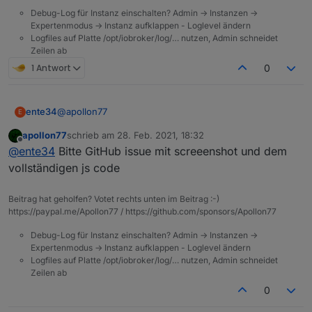
Debug-Log für Instanz einschalten? Admin -> Instanzen ->
Expertenmodus -> Instanz aufklappen - Loglevel ändern
Logfiles auf Platte /opt/iobroker/log/… nutzen, Admin schneidet
Zeilen ab
1 Antwort
0
@
apollon77
ente34
E
apollon77
schrieb am
28. Feb. 2021, 18:32
State condition false funktioniert noch nicht + noch ein
zuletzt editiert von
Offline
@
ente34
Bitte GitHub issue mit screeenshot und dem
obj.state.value
(5.0.4, habe nur state condition gelöscht und neu
let cond0 = false;

vollständigen js code
gemacht)
on({id: "fritzdect.0.DECT_5C:49:79:EF:51:FA.st
Beitrag hat geholfen? Votet rechts unten im Beitrag :-)
    const _cond = obj.state.val == _;

https://paypal.me/Apollon77 / https://github.com/sponsors/Apollon77
    if (cond0 === false && _cond) {

        cond0 = true;    

Debug-Log für Instanz einschalten? Admin -> Instanzen ->
		console.log("TEST Trigger %s (%id)".re
Expertenmodus -> Instanz aufklappen - Loglevel ändern
    } else if (cond0 === true && !_cond) {

Logfiles auf Platte /opt/iobroker/log/… nutzen, Admin schneidet
        cond0 = false;    

Zeilen ab
0
    }

});
