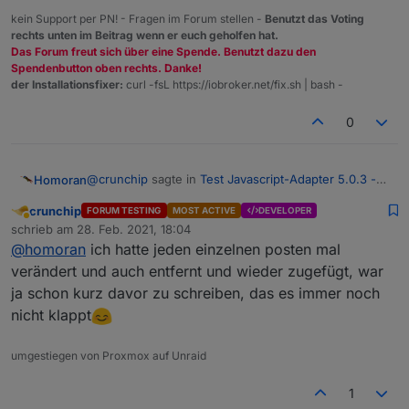
kein Support per PN! - Fragen im Forum stellen -
Benutzt das Voting
rechts unten im Beitrag wenn er euch geholfen hat.
Das Forum freut sich über eine Spende. Benutzt dazu den
Spendenbutton oben rechts. Danke!
der Installationsfixer:
curl -fsL https://iobroker.net/fix.sh | bash -
0
@
crunchip
sagte in
Test Javascript-Adapter 5.0.3 -
Homoran
RULES
:
crunchip
FORUM TESTING
MOST ACTIVE
DEVELOPER
Abwesend
@
apollon77
funktioniert nun, musste jedoch das
schrieb am
28. Feb. 2021, 18:04
zuletzt editiert von
script löschen und neu anlegen
@
homoran
ich hatte jeden einzelnen posten mal
wahrscheinlich hätte eine kleine Änderung (und
verändert und auch entfernt und wieder zugefügt, war
nach speichern rückgängig) gereicht
ja schon kurz davor zu schreiben, das es immer noch
nicht klappt
umgestiegen von Proxmox auf Unraid
1