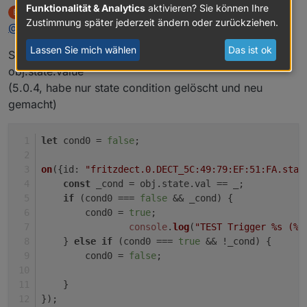
Funktionalität & Analytics
aktivieren? Sie können Ihre
ente34
schrieb am
28. Feb. 2021, 18:18
E
zuletzt editiert von
Zustimmung später jederzeit ändern oder zurückziehen.
Offline
@
apollon77
Lassen Sie mich wählen
Das ist ok
State condition false funktioniert noch nicht + noch ein
obj.state.value
(5.0.4, habe nur state condition gelöscht und neu
gemacht)
let
 cond0 = 
false
;
on
({
id
: 
"fritzdect.0.DECT_5C:49:79:EF:51:FA.stat
const
 _cond = obj.
state
.
val
 == _;
if
 (cond0 === 
false
 && _cond) {
        cond0 = 
true
;    
console
.
log
(
"TEST Trigger %s (%i
    } 
else
if
 (cond0 === 
true
 && !_cond) {
        cond0 = 
false
;    
    }
});