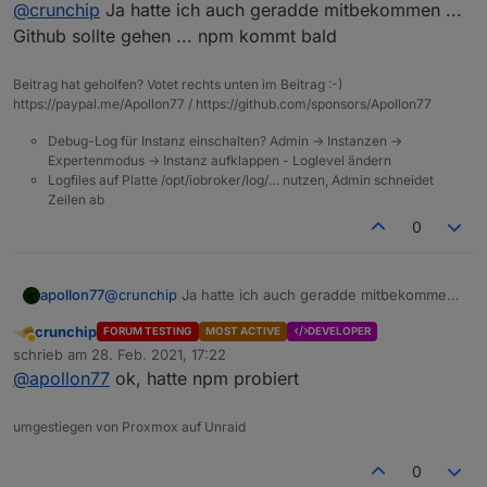
Offline
@
crunchip
Ja hatte ich auch geradde mitbekommen ...
Github sollte gehen ... npm kommt bald
Beitrag hat geholfen? Votet rechts unten im Beitrag :-)
https://paypal.me/Apollon77 / https://github.com/sponsors/Apollon77
Debug-Log für Instanz einschalten? Admin -> Instanzen ->
Expertenmodus -> Instanz aufklappen - Loglevel ändern
Logfiles auf Platte /opt/iobroker/log/… nutzen, Admin schneidet
Zeilen ab
0
apollon77
@
crunchip
Ja hatte ich auch geradde mitbekommen
... Github sollte gehen ... npm kommt bald
crunchip
FORUM TESTING
MOST ACTIVE
DEVELOPER
Abwesend
schrieb am
28. Feb. 2021, 17:22
zuletzt editiert von
@
apollon77
ok, hatte npm probiert
umgestiegen von Proxmox auf Unraid
0