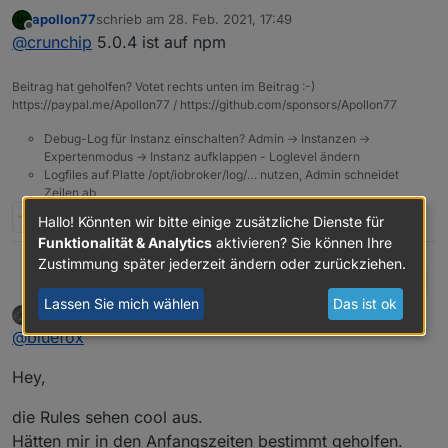
wurde telegram bzw obj.state.val gefixt, habe aktuell
apollon77
schrieb am
28. Feb. 2021, 17:49
5.0.3 installiert jedoch immer noch das gleiche
18:43:14.112	error	javascript.0 (2769) scr
zuletzt editiert von
Offline
@
crunchip
5.0.4 ist auf npm
Problem, keine telegram ausgabe und beim Auslösen
18:43:14.112	error	javascript.0 (2769) at 
let cond0 = false;

Beitrag hat geholfen? Votet rechts unten im Beitrag :-)
on({id: "zigbee.0.00158d00036b3fef.opened", 
https://paypal.me/Apollon77 / https://github.com/sponsors/Apollon77
    const _cond = obj.state.val == true;

    if (cond0 === false && _cond) {

Debug-Log für Instanz einschalten? Admin -> Instanzen ->
        cond0 = true;    

Expertenmodus -> Instanz aufklappen - Loglevel ändern
		sendTo("telegram.0", {user: _, text:
Logfiles auf Platte /opt/iobroker/log/… nutzen, Admin schneidet
    } else if (cond0 === true && !_cond) {

Zeilen ab
        cond0 = false;    

E
3 Antworten
0
Hallo! Könnten wir bitte einige zusätzliche Dienste für
Funktionalität & Analytics
aktivieren? Sie können Ihre
Zustimmung später jederzeit ändern oder zurückziehen.
Bluefox
Aktuell
Lassen Sie mich wählen
Das ist ok
e Test
David G.
schrieb am
28. Feb. 2021, 18:00
zuletzt editiert von
Version
5.0.7
Online
@
bluefox
Veröffe
27.02.2021
Hey,
ntlichun
gsdatu
die Rules sehen cool aus.
m
Hätten mir in den Anfangszeiten bestimmt geholfen.