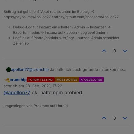
Beitrag hat geholfen? Votet rechts unten im Beitrag :-)
https://paypal.me/Apollon77 / https://github.com/sponsors/Apollon77
Debug-Log für Instanz einschalten? Admin -> Instanzen ->
Expertenmodus -> Instanz aufklappen - Loglevel ändern
Logfiles auf Platte /opt/iobroker/log/… nutzen, Admin schneidet
Zeilen ab
0
apollon77
@
crunchip
Ja hatte ich auch geradde mitbekommen
... Github sollte gehen ... npm kommt bald
crunchip
FORUM TESTING
MOST ACTIVE
DEVELOPER
Abwesend
schrieb am
28. Feb. 2021, 17:22
zuletzt editiert von
@
apollon77
ok, hatte npm probiert
umgestiegen von Proxmox auf Unraid
0