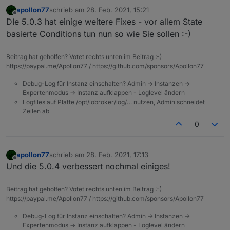
apollon77
schrieb am
28. Feb. 2021, 15:21
zuletzt editiert von
Offline
DIe 5.0.3 hat einige weitere Fixes - vor allem State
basierte Conditions tun nun so wie Sie sollen :-)
Beitrag hat geholfen? Votet rechts unten im Beitrag :-)
https://paypal.me/Apollon77 / https://github.com/sponsors/Apollon77
Debug-Log für Instanz einschalten? Admin -> Instanzen ->
Expertenmodus -> Instanz aufklappen - Loglevel ändern
Logfiles auf Platte /opt/iobroker/log/… nutzen, Admin schneidet
Zeilen ab
0
apollon77
schrieb am
28. Feb. 2021, 17:13
zuletzt editiert von
Offline
Und die 5.0.4 verbessert nochmal einiges!
Beitrag hat geholfen? Votet rechts unten im Beitrag :-)
https://paypal.me/Apollon77 / https://github.com/sponsors/Apollon77
Debug-Log für Instanz einschalten? Admin -> Instanzen ->
Expertenmodus -> Instanz aufklappen - Loglevel ändern