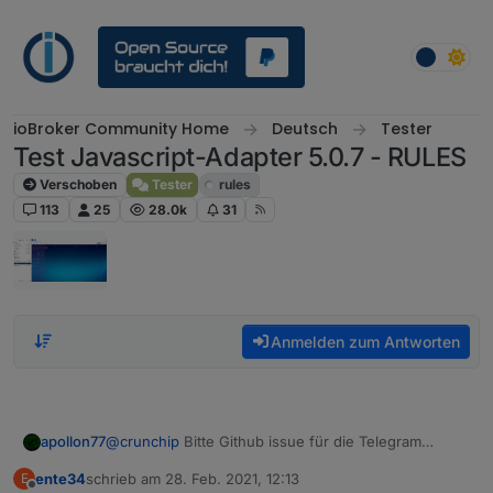
Weiter zum Inhalt
ioBroker Community Home
Deutsch
Tester
Test Javascript-Adapter 5.0.7 - RULES
Verschoben
Tester
rules
113
25
28.0k
31
Anmelden zum Antworten
@
crunchip
Bitte Github issue für die Telegram
apollon77
Action. Mit Bild und code bitte :-)
ente34
schrieb am
28. Feb. 2021, 12:13
E
Ud was war der andere Fall wo einfach nichts
zuletzt editiert von