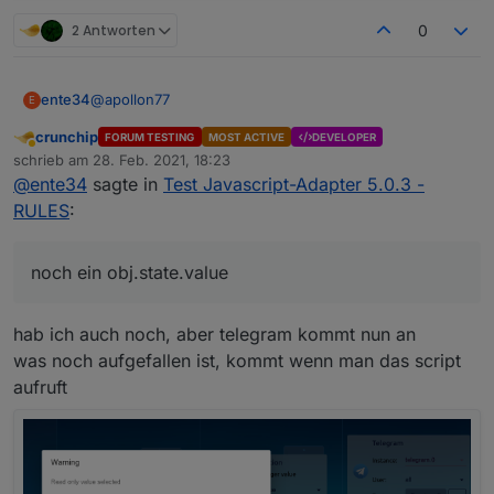
2 Antworten
0
@
apollon77
ente34
E
crunchip
FORUM TESTING
MOST ACTIVE
DEVELOPER
State condition false funktioniert noch nicht + noch ein
Abwesend
schrieb am
28. Feb. 2021, 18:23
obj.state.value
zuletzt editiert von
@
ente34
sagte in
Test Javascript-Adapter 5.0.3 -
(5.0.4, habe nur state condition gelöscht und neu
let cond0 = false;

gemacht)
RULES
:
on({id: "fritzdect.0.DECT_5C:49:79:EF:51:FA.st
    const _cond = obj.state.val == _;

    if (cond0 === false && _cond) {

noch ein obj.state.value
        cond0 = true;    

		console.log("TEST Trigger %s (%id)".re
hab ich auch noch, aber telegram kommt nun an
    } else if (cond0 === true && !_cond) {

        cond0 = false;    

was noch aufgefallen ist, kommt wenn man das script
aufruft
    }

});
