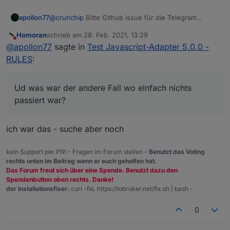
@
crunchip
Bitte Github issue für die Telegram
apollon77
Action. Mit Bild und code bitte :-)
Homoran
schrieb am
28. Feb. 2021, 13:29
Ud was war der andere Fall wo einfach nichts
zuletzt editiert von
Nicht stören
@
apollon77
sagte in
Test Javascript-Adapter 5.0.0 -
passiert war?
RULES
:
Ud was war der andere Fall wo einfach nichts
passiert war?
ich war das - suche aber noch
kein Support per PN! - Fragen im Forum stellen -
Benutzt das Voting
rechts unten im Beitrag wenn er euch geholfen hat.
Das Forum freut sich über eine Spende. Benutzt dazu den
Spendenbutton oben rechts. Danke!
der Installationsfixer:
curl -fsL https://iobroker.net/fix.sh | bash -
0