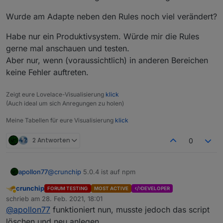
Installati
Latest-Repo oder
npm i
on
iobroker.javascript@5.0.7 --
Wurde am Adapte neben den Rules noch viel verändert?
production && iob u javascript
Habe nur ein Produktivsystem. Würde mir die Rules
RULES - die neue Möglichkeit dein Heim zu
gerne mal anschauen und testen.
Automatisieren...
Skripte noch einfacher erstellen für Jedermann!
Aber nur, wenn (voraussichtlich) in anderen Bereichen
keine Fehler auftreten.
Nicht jeder ist in der Lage zu programmieren und sein
Heim mittels JavaScript Code zu automatisieren. Auch
Zeigt eure Lovelace-Visualisierung
klick
um mit Blockly klar zu kommen muss man sich in
Darf ich Vorstellen:
RULES
- die neueste Erweiterung
(Auch ideal um sich Anregungen zu holen)
einige Themen einarbeiten. Scenes andererseits sind
des JavaScript Adapters
doch manchmal schnell sehr beschränkt.
RULES ermöglicht es in einer einfach gestalteten
Meine Tabellen für eure Visualisierung
klick
Oberfläche Skripte noch einfacher zusammenzustellen
nach dem bewährten "Wenn DIES dann DAS" Prinzip.
Aber bevor Eure Fragezeichen noch größer werden:
2 Antworten
0
(In Wirklichkeit ist es dann doch "WENN DIES
(bewegte) Bilder sagen mehr als tausend Worte:
und/oder DIES-ANDERE dann DAS(+DAS+...), sonst
ANDERES" ;-) )
apollon77
@
crunchip
5.0.4 ist auf npm
crunchip
FORUM TESTING
MOST ACTIVE
DEVELOPER
Abwesend
schrieb am
28. Feb. 2021, 18:01
zuletzt editiert von
@
apollon77
funktioniert nun, musste jedoch das script
löschen und neu anlegen