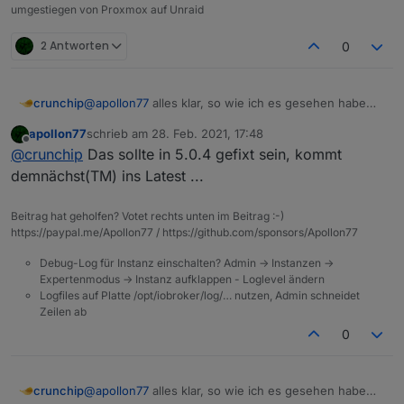
umgestiegen von Proxmox auf Unraid
2 Antworten
0
@
apollon77
alles klar, so wie ich es gesehen habe
crunchip
wurde telegram bzw obj.state.val gefixt, habe aktuell
apollon77
schrieb am
28. Feb. 2021, 17:48
5.0.3 installiert jedoch immer noch das gleiche
18:43:14.112	error	javascript.0 (2769) scr
zuletzt editiert von
Offline
@
crunchip
Das sollte in 5.0.4 gefixt sein, kommt
Problem, keine telegram ausgabe und beim Auslösen
18:43:14.112	error	javascript.0 (2769) at 
let cond0 = false;

demnächst(TM) ins Latest ...
on({id: "zigbee.0.00158d00036b3fef.opened", 
Beitrag hat geholfen? Votet rechts unten im Beitrag :-)
    const _cond = obj.state.val == true;

https://paypal.me/Apollon77 / https://github.com/sponsors/Apollon77
    if (cond0 === false && _cond) {

        cond0 = true;    

Debug-Log für Instanz einschalten? Admin -> Instanzen ->
		sendTo("telegram.0", {user: _, text:
Expertenmodus -> Instanz aufklappen - Loglevel ändern
    } else if (cond0 === true && !_cond) {

Logfiles auf Platte /opt/iobroker/log/… nutzen, Admin schneidet
        cond0 = false;    

Zeilen ab
0
@
apollon77
alles klar, so wie ich es gesehen habe
crunchip