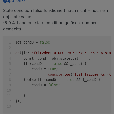
@
apollon77
State condition false funktioniert noch nicht + noch ein
obj.state.value
(5.0.4, habe nur state condition gelöscht und neu
gemacht)
let
 cond0 = 
false
;
on
({
id
: 
"fritzdect.0.DECT_5C:49:79:EF:51:FA.stat
const
 _cond = obj.
state
.
val
 == _;
if
 (cond0 === 
false
 && _cond) {
        cond0 = 
true
;    
console
.
log
(
"TEST Trigger %s (%i
    } 
else
if
 (cond0 === 
true
 && !_cond) {
        cond0 = 
false
;    
    }
});