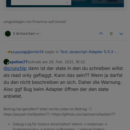
umgestiegen von Proxmox auf Unraid
2 Antworten
0
@
ente34
sagte in
Test Javascript-Adapter 5.0.3 -
crunchip
RULES
:
apollon77
schrieb am
28. Feb. 2021, 18:32
zuletzt editiert von
Offline
noch ein obj.state.value
@
crunchip
dann ist der state in den du schreiben willst
als read only geflaggt. Kann das sein?? Wenn ja darfst
du den nicht beschreiben an sich. Daher die Warnung.
hab ich auch noch, aber telegram kommt nun an
was noch aufgefallen ist, kommt wenn man das script
Also ggf Bug beim Adapter öffnen der den state
aufruft
anbietet.
Beitrag hat geholfen? Votet rechts unten im Beitrag :-)
https://paypal.me/Apollon77 / https://github.com/sponsors/Apollon77
Debug-Log für Instanz einschalten? Admin -> Instanzen ->
Expertenmodus -> Instanz aufklappen - Loglevel ändern