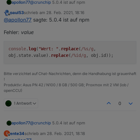
apollon77
@
crunchip
5.0.4 ist auf npm
paul53
schrieb am
28. Feb. 2021, 18:16
zuletzt editiert von
Offline
@
apollon77
sagte: 5.0.4 ist auf npm
Fehler:
value
console
.
log
(
"Wert: "
.
replace
(
/%s/g
,
obj.
state
.
value
).
replace
(
/%id/g
, obj.
id
));
Bitte verzichtet auf Chat-Nachrichten, denn die Handhabung ist grauenhaft
!
Produktiv: Asus PN 42 / N100 / 8 GB / 500 GB; Proxmox mit 2 VM (iob /
openCCU)
1 Antwort
0
apollon77
@
crunchip
5.0.4 ist auf npm
ente34
schrieb am
28. Feb. 2021, 18:18
E
zuletzt editiert von
Offline