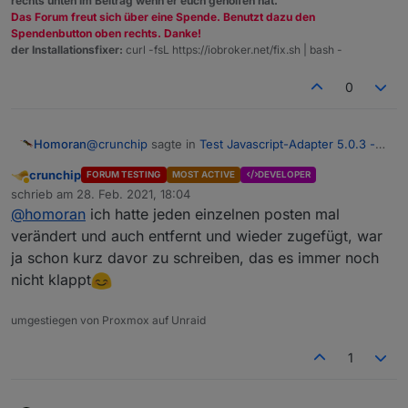
rechts unten im Beitrag wenn er euch geholfen hat.
Das Forum freut sich über eine Spende. Benutzt dazu den
Spendenbutton oben rechts. Danke!
der Installationsfixer:
curl -fsL https://iobroker.net/fix.sh | bash -
0
@
crunchip
sagte in
Test Javascript-Adapter 5.0.3 -
Homoran
RULES
:
crunchip
FORUM TESTING
MOST ACTIVE
DEVELOPER
Abwesend
@
apollon77
funktioniert nun, musste jedoch das
schrieb am
28. Feb. 2021, 18:04
zuletzt editiert von
script löschen und neu anlegen
@
homoran
ich hatte jeden einzelnen posten mal
wahrscheinlich hätte eine kleine Änderung (und
verändert und auch entfernt und wieder zugefügt, war
nach speichern rückgängig) gereicht
ja schon kurz davor zu schreiben, das es immer noch
nicht klappt
umgestiegen von Proxmox auf Unraid
1