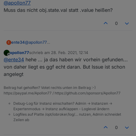
Offline
@
apollon77
passiert war?
Muss das nicht obj.state.val statt .value heißen?
0
ente34
@
apollon77
E
Muss das nicht obj.state.val statt .value heißen?
apollon77
schrieb am
28. Feb. 2021, 12:14
zuletzt editiert von
Offline
@
ente34
hehe ... ja das haben wir vorhein gefunden...
von daher liegt es ggf echt daran. But Issue ist schon
angelegt
Beitrag hat geholfen? Votet rechts unten im Beitrag :-)
https://paypal.me/Apollon77 / https://github.com/sponsors/Apollon77
Debug-Log für Instanz einschalten? Admin -> Instanzen ->
Expertenmodus -> Instanz aufklappen - Loglevel ändern
Logfiles auf Platte /opt/iobroker/log/… nutzen, Admin schneidet
Zeilen ab
0