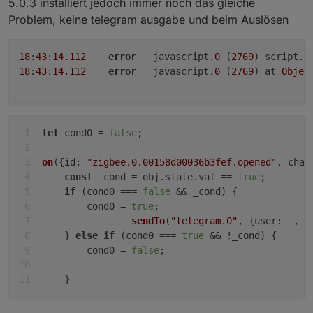
5.0.3 installiert jedoch immer noch das gleiche
Problem, keine telegram ausgabe und beim Auslösen
18
:
43
:
14.112
error
	javascript.
0
 (
2769
) script.j
18
:
43
:
14.112
error
	javascript.
0
 (
2769
) at 
Objec
let
 cond0 = 
false
;
on
({
id
: 
"zigbee.0.00158d00036b3fef.opened"
, 
chan
const
 _cond = obj.
state
.
val
 == 
true
;
if
 (cond0 === 
false
 && _cond) {
        cond0 = 
true
;    
sendTo
(
"telegram.0"
, {
user
: _, 
t
    } 
else
if
 (cond0 === 
true
 && !_cond) {
        cond0 = 
false
;    
    }