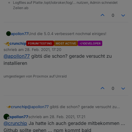
Logfiles auf Platte /opt/iobroker/log/… nutzen, Admin schneidet
Zeilen ab
0
apollon77
Und die 5.0.4 verbessert nochmal einiges!
crunchip
FORUM TESTING
MOST ACTIVE
DEVELOPER
Abwesend
schrieb am
28. Feb. 2021, 17:20
zuletzt editiert von
@
apollon77
gibtś die schon? gerade versucht zu
installieren
umgestiegen von Proxmox auf Unraid
0
crunchip
@
apollon77
gibtś die schon? gerade versucht zu
installieren
apollon77
schrieb am
28. Feb. 2021, 17:21
zuletzt editiert von
Offline
@
crunchip
Ja hatte ich auch geradde mitbekommen ...
Github sollte gehen ... npm kommt bald