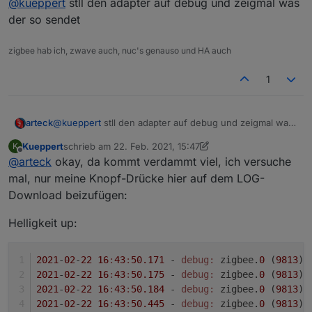
@
kueppert
stll den adapter auf debug und zeigmal was
getestet (weiterhin "ausgeschlossen"). Tut sich nix
bei Brightness
der so sendet
zigbee hab ich, zwave auch, nuc's genauso und HA auch
1
arteck
@
kueppert
stll den adapter auf debug und zeigmal was
der so sendet
Kueppert
schrieb am
22. Feb. 2021, 15:47
K
zuletzt editiert von Kueppert
Offline
@
arteck
okay, da kommt verdammt viel, ich versuche
mal, nur meine Knopf-Drücke hier auf dem LOG-
Download beizufügen:
Helligkeit up:
2021
-
02
-
22
16
:
43
:
50.171
 - 
debug:
 zigbee.
0
 (
9813
) 
2021
-
02
-
22
16
:
43
:
50.175
 - 
debug:
 zigbee.
0
 (
9813
) 
2021
-
02
-
22
16
:
43
:
50.184
 - 
debug:
 zigbee.
0
 (
9813
) 
2021
-
02
-
22
16
:
43
:
50.445
 - 
debug:
 zigbee.
0
 (
9813
) 