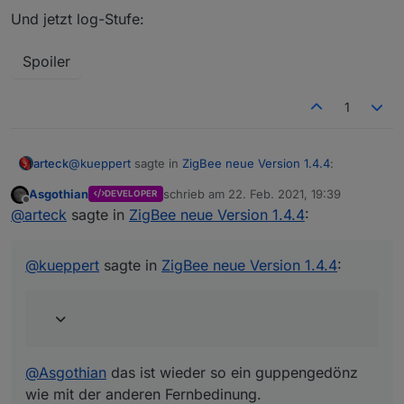
Und jetzt log-Stufe:
Spoiler
1
@
kueppert
sagte in
ZigBee neue Version 1.4.4
:
arteck
Asgothian
schrieb am
22. Feb. 2021, 19:39
DEVELOPER
zuletzt editiert von
Offline
Publish {"action":"up-press","action_group":24674}
@
arteck
sagte in
ZigBee neue Version 1.4.4
:
@
Asgothian
das ist wieder so ein guppengedönz wie
@
kueppert
sagte in
ZigBee neue Version 1.4.4
:
mit der anderen Fernbedinung.
@
Asgothian
das ist wieder so ein guppengedönz
wie mit der anderen Fernbedinung.