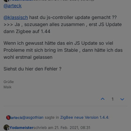
zuletzt editiert von Yodameister
Offline
Welche Firmware hast du auf dem Board ?
@
arteck
@
klassisch
hast du js-controller update gemacht ??
ne daran wird es nicht leigen da ist die 20200211..aber
>>> Ja , sozusagen alles zusammen , erst JS Update
hier mach ich mir sorgen es ist ein Linux system
dann Zigbee auf 1.44
@
klassisch
hast du js-controller update gemacht ??
Wenn ich gewusst hätte das ein JS Update so viel
Probleme mit sich bring im Stable , dann hätte ich das
@
Yodameister
lese bitte nochmal den
Eingangsbeitrag
wohl erstmal gelassen
ich habe da ein Nachtrag verfasst
Siehst du hier den Fehler ?
Grüße
Maik
1
@
asgothian
sagte in
ZigBee neue Version 1.4.4
:
arteck
Yodameister
schrieb am
21. Feb. 2021, 08:31
zuletzt editiert von