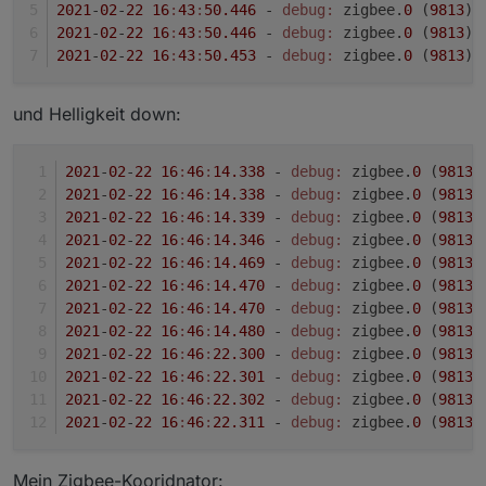
2021
-
02
-
22
16
:
43
:
50.446
 - 
debug:
 zigbee.
0
 (
9813
) 
2021
-
02
-
22
16
:
43
:
50.446
 - 
debug:
 zigbee.
0
 (
9813
) 
2021
-
02
-
22
16
:
43
:
50.453
 - 
debug:
 zigbee.
0
 (
9813
) 
und Helligkeit down:
2021
-
02
-
22
16
:
46
:
14.338
 - 
debug:
 zigbee.
0
 (
9813
)
2021
-
02
-
22
16
:
46
:
14.338
 - 
debug:
 zigbee.
0
 (
9813
)
2021
-
02
-
22
16
:
46
:
14.339
 - 
debug:
 zigbee.
0
 (
9813
)
2021
-
02
-
22
16
:
46
:
14.346
 - 
debug:
 zigbee.
0
 (
9813
)
2021
-
02
-
22
16
:
46
:
14.469
 - 
debug:
 zigbee.
0
 (
9813
)
2021
-
02
-
22
16
:
46
:
14.470
 - 
debug:
 zigbee.
0
 (
9813
)
2021
-
02
-
22
16
:
46
:
14.470
 - 
debug:
 zigbee.
0
 (
9813
)
2021
-
02
-
22
16
:
46
:
14.480
 - 
debug:
 zigbee.
0
 (
9813
)
2021
-
02
-
22
16
:
46
:
22.300
 - 
debug:
 zigbee.
0
 (
9813
)
2021
-
02
-
22
16
:
46
:
22.301
 - 
debug:
 zigbee.
0
 (
9813
)
2021
-
02
-
22
16
:
46
:
22.302
 - 
debug:
 zigbee.
0
 (
9813
)
2021
-
02
-
22
16
:
46
:
22.311
 - 
debug:
 zigbee.
0
 (
9813
)
Mein Zigbee-Kooridnator: