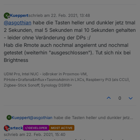
Unterstützt wird die FB gem. WIKI-EIntrag bereits...
Kueppert
schrieb am
22. Feb. 2021, 13:48
K
zuletzt editiert von
Offline
@
asgothian
habe die Tasten heller und dunkler jetz tmal
2 Sekunden, mal 5 Sekunden mal 10 Sekunden gehalten
- leider ohne Veränderung der DPs :/
Hab die Rmote auch nochmal angelernt und nochmal
getestet (weiterhin "ausgeschlossen"). Tut sich nix bei
Brightness
UDM Pro, Intel NUC - ioBroker in Proxmox-VM,
PiHole+Grafana&Influx+TasmoAdmin in LXCs, Raspberry Pi3 (als CCU),
Zigbee-Stick Sonoff, Synology DS918+
0
Kueppert
@
asgothian
habe die Tasten heller und dunkler jetz
K
tmal 2 Sekunden, mal 5 Sekunden mal 10 Sekunden
arteck
DEVELOPER
MOST ACTIVE
gehalten - leider ohne Veränderung der DPs :/
Offline
schrieb am
22. Feb. 2021, 15:40
Hab die Rmote auch nochmal angelernt und nochmal
zuletzt editiert von