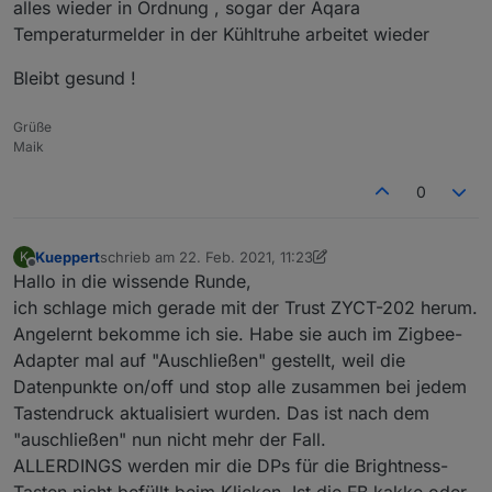
alles wieder in Ordnung , sogar der Aqara
Temperaturmelder in der Kühltruhe arbeitet wieder
Bleibt gesund !
Grüße
Maik
0
Kueppert
schrieb am
22. Feb. 2021, 11:23
K
zuletzt editiert von Kueppert
Offline
Hallo in die wissende Runde,
ich schlage mich gerade mit der Trust ZYCT-202 herum.
Angelernt bekomme ich sie. Habe sie auch im Zigbee-
Adapter mal auf "Auschließen" gestellt, weil die
Datenpunkte on/off und stop alle zusammen bei jedem
Tastendruck aktualisiert wurden. Das ist nach dem
"auschließen" nun nicht mehr der Fall.
ALLERDINGS werden mir die DPs für die Brightness-