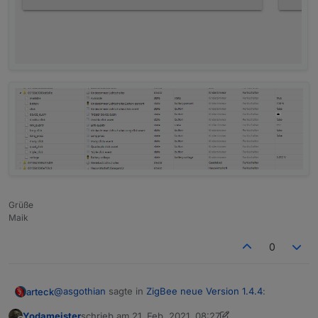
Grüße
Maik
0
@
asgothian
sagte in
ZigBee neue Version 1.4.4
:
arteck
Yodameister
schrieb am
21. Feb. 2021, 08:27