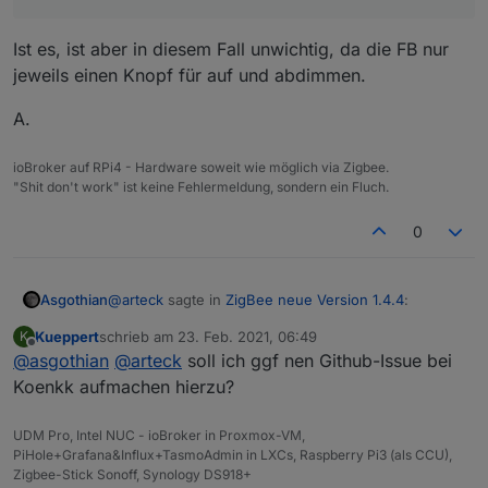
Ist es, ist aber in diesem Fall unwichtig, da die FB nur
jeweils einen Knopf für auf und abdimmen.
A.
ioBroker auf RPi4 - Hardware soweit wie möglich via Zigbee.
"Shit don't work" ist keine Fehlermeldung, sondern ein Fluch.
0
@
arteck
sagte in
ZigBee neue Version 1.4.4
:
Asgothian
Kueppert
schrieb am
23. Feb. 2021, 06:49
K
zuletzt editiert von
Offline
@
asgothian
@
@
arteck
kueppert
soll ich ggf nen Github-Issue bei
sagte in
ZigBee neue Version 1.4.4
:
Koenkk aufmachen hierzu?
Ist es, ist aber in diesem Fall unwichtig, da die FB
Publish {"action":"up-
nur jeweils einen Knopf für auf und abdimmen.
press","action_group":24674}
UDM Pro, Intel NUC - ioBroker in Proxmox-VM,
A.
PiHole+Grafana&Influx+TasmoAdmin in LXCs, Raspberry Pi3 (als CCU),
Zigbee-Stick Sonoff, Synology DS918+