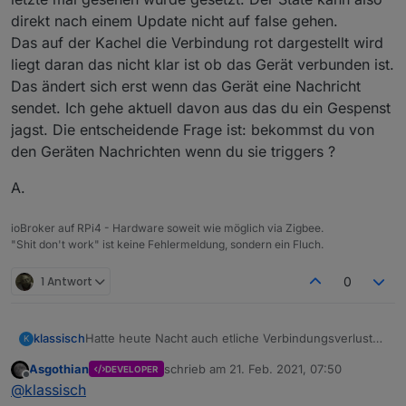
direkt nach einem Update nicht auf false gehen.
Das auf der Kachel die Verbindung rot dargestellt wird
liegt daran das nicht klar ist ob das Gerät verbunden ist.
Das ändert sich erst wenn das Gerät eine Nachricht
sendet. Ich gehe aktuell davon aus das du ein Gespenst
jagst. Die entscheidende Frage ist: bekommst du von
den Geräten Nachrichten wenn du sie triggers ?
A.
ioBroker auf RPi4 - Hardware soweit wie möglich via Zigbee.
"Shit don't work" ist keine Fehlermeldung, sondern ein Fluch.
1 Antwort
0
Hatte heute Nacht auch etliche Verbindungsverluste
klassisch
K
zur COM-Schnittstelle, an der die Adapterplatine
Asgothian
schrieb am
21. Feb. 2021, 07:50
DEVELOPER
hängt.
zigbee.0	2021-02-20 21:34:16.038	info	(101
zuletzt editiert von
Offline
@
klassisch
Begann wohl gestern Nacht
zigbee.0	2021-02-20 21:34:14.443	info	(1
heute Morgen hat dann der reconnect anscheinend