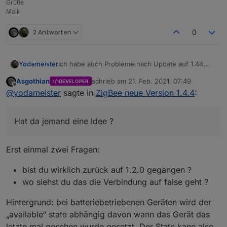
Grüße
Maik
2 Antworten
0
Ich habe auch Probleme nach Update auf 1.44
Yodameister
Ich habe 63 Geräte am Start , Board CC1352P ,
Asgothian
schrieb am
21. Feb. 2021, 07:49
DEVELOPER
die meisten Geräte Xiaomi Aqara , Miijja
Nach dem Update gingen 4 ( ! ) Geräte in der
zuletzt editiert von
Offline
@
yodameister
sagte in
ZigBee neue Version 1.4.4
:
Verbindung auf false. Alles Geräte die vorher
ohne Probleme verbunden waren , die ich
Ich habe versucht die Batterien zu entfernen ,
mehrfach besitze ( Bewegungsmelder ,
warten , Gerät löschen , neu anlernen. Das
Hat da jemand eine Idee ?
Öffnungssensor ) .
Geräte wird korrekt erkannt , geht aber sofort auf
Nach vielen Versuchen habe ich den Adapter
Verbindung false.
downgegradet auf Version 1.20 ....siehe da alles
wieder Tutti
Hat da jemand eine Idee ?
Erst einmal zwei Fragen:
bist du wirklich zurück auf 1.2.0 gegangen ?
wo siehst du das die Verbindung auf false geht ?
Hintergrund: bei batteriebetriebenen Geräten wird der
„available“ state abhängig davon wann das Gerät das
letzte mal gesehen wurde gesetzt. Der State kann also