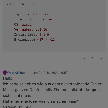
NPM
6.11
.3
Typ:
js-controller
Titel:
JS
controller
OS:
win32
Verfügbar:
3.2
.16
Installiert:
3.1
.6
Ereignisse:
↦27
/
↦12
0
Peter213
schrieb am
21. Feb. 2021, 16:57
P
zuletzt editiert von
Offline
Hallo,
ich habe seit eben wie aus dem nichts folgende Fehler:
Meine ganzen Danfoss Ally Thermostatköpfe koppeln
sich nicht mehr.
Hat einer eine Idee was ich machen kann?
Version ist 1.4.4