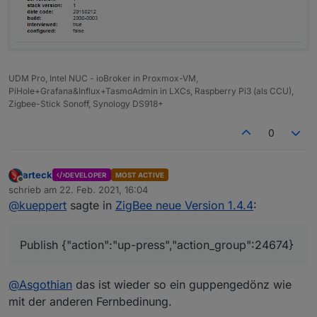
UDM Pro, Intel NUC - ioBroker in Proxmox-VM,
PiHole+Grafana&Influx+TasmoAdmin in LXCs, Raspberry Pi3 (als CCU),
Zigbee-Stick Sonoff, Synology DS918+
0
arteck
DEVELOPER
MOST ACTIVE
Offline
schrieb am
22. Feb. 2021, 16:04
zuletzt editiert von
@
kueppert
sagte in
ZigBee neue Version 1.4.4
:
Publish {"action":"up-press","action_group":24674}
@
Asgothian
das ist wieder so ein guppengedönz wie
mit der anderen Fernbedinung.