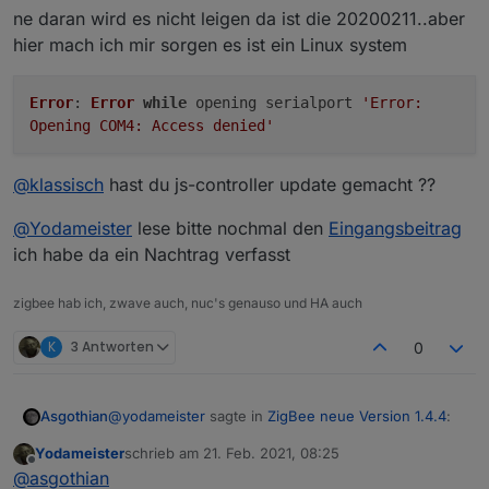
ne daran wird es nicht leigen da ist die 20200211..aber
hier mach ich mir sorgen es ist ein Linux system
Error
:
Error
while
opening serialport
'Error:
Opening COM4: Access denied'
@
klassisch
hast du js-controller update gemacht ??
@
Yodameister
lese bitte nochmal den
Eingangsbeitrag
ich habe da ein Nachtrag verfasst
zigbee hab ich, zwave auch, nuc's genauso und HA auch
K
3 Antworten
0
@
yodameister
sagte in
ZigBee neue Version 1.4.4
:
Asgothian
Yodameister
schrieb am
21. Feb. 2021, 08:25
zuletzt editiert von
Offline
Hat da jemand eine Idee ?
@
asgothian