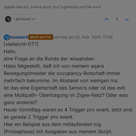
zigbee hab ich, zwave auch, nuc's genauso und HA auch
1 Antwort
1
klassisch
schrieb am
22. Feb. 2021, 17:04
K
MOST ACTIVE
zuletzt editiert von
Offline
[vielleicht-OT?]
Hallo,
eine Frage an die Runde der wissenden:
Habe fetgestellt, daß ich von meinem aqara
Bewegungdmelder die occupancy-Botschaft immer
mehrfach bekomme. Im Abstand von wenigen ms.
Ist das eine Eigenschaft des Sensors oder ist das evtl
eine Multipath- Übertragung im Zigee-Netz? Oder was
ganz anderes?
Heute Vormittag waren es 4 Trigger pro event, jetzt sind
es gerade 2 Trigger pro event.
Hier ein Beispiel aus dem mitlaufenden log
(Probephase) mit Ausgaben aus meinem Skript.