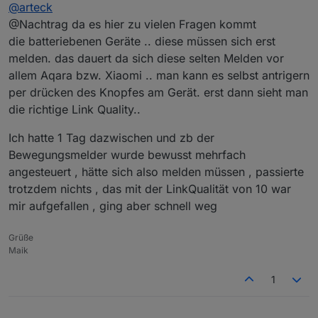
Offline
Welche Firmware hast du auf dem Board ?
@
arteck
@Nachtrag da es hier zu vielen Fragen kommt
die batteriebenen Geräte .. diese müssen sich erst
ne daran wird es nicht leigen da ist die 20200211..aber
hier mach ich mir sorgen es ist ein Linux system
melden. das dauert da sich diese selten Melden vor
allem Aqara bzw. Xiaomi .. man kann es selbst antrigern
per drücken des Knopfes am Gerät. erst dann sieht man
@
klassisch
hast du js-controller update gemacht ??
die richtige Link Quality..
@
Yodameister
lese bitte nochmal den
Eingangsbeitrag
ich habe da ein Nachtrag verfasst
Ich hatte 1 Tag dazwischen und zb der
Bewegungsmelder wurde bewusst mehrfach
angesteuert , hätte sich also melden müssen , passierte
trotzdem nichts , das mit der LinkQualität von 10 war
mir aufgefallen , ging aber schnell weg
Grüße
Maik
1