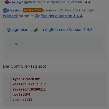
@
asgothian
sagte in
ZigBee neue Version 1.4.4
:
arteck
klassisch
schrieb am
21. Feb. 2021, 09:03
K
MOST ACTIVE
zuletzt editiert von klassisch
Offline
@
arteck
sagte in
Welche Firmware hast du auf dem Board ?
ZigBee neue Version 1.4.4
:
ne daran wird es nicht leigen da ist die 20200211..aber
@
asgothian
sagte in
ZigBee neue Version 1.4.4
:
hier mach ich mir sorgen es ist ein Linux system
@
klassisch
hast du js-controller update gemacht ??
@
Yodameister
lese bitte nochmal den
Eingangsbeitrag
ich habe da ein Nachtrag verfasst
Der Controller-Tag sagt
type:zStack30x
version:2-2.2.7.2.
revision:20200211
port:COM4
channel:11