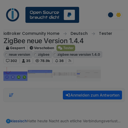
Weiter zum Inhalt
ioBroker Community Home
Deutsch
Tester
ZigBee neue Version 1.4.4
Gesperrt
Verschoben
Tester
neue version
zigbee
zigbee neue version 1.4.0
302
35
78.9k
36
Anmelden zum Antworten
Hatte heute Nacht auch etliche Verbindungsverluste
klassisch
K
zur COM-Schnittstelle, an der die Adapterplatine