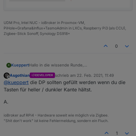
UDM Pro, Intel NUC - ioBroker in Proxmox-VM,
PiHole+Grafana&Influx+TasmoAdmin in LXCs, Raspberry Pi3 (als CCU),
Zigbee-Stick Sonoff, Synology DS918+
0
Kueppert
Hallo in die wissende Runde,
K
ich schlage mich gerade mit der Trust ZYCT-202
Asgothian
schrieb am
22. Feb. 2021, 11:49
DEVELOPER
herum. Angelernt bekomme ich sie. Habe sie auch
zuletzt editiert von
Offline
@
kueppert
die DP sollten gefüllt werden wenn du die
im Zigbee-Adapter mal auf "Auschließen" gestellt,
weil die Datenpunkte on/off und stop alle zusammen
Tasten für heller / dunkler Kante hältst.
bei jedem Tastendruck aktualisiert wurden. Das ist
nach dem "auschließen" nun nicht mehr der Fall.
A.
ALLERDINGS werden mir die DPs für die Brightness-
Tasten nicht befüllt beim Klicken. Ist die FB kakke
ioBroker auf RPi4 - Hardware soweit wie möglich via Zigbee.
oder kann ich da noch etwas tun? Wollte damit eine
"Shit don't work" ist keine Fehlermeldung, sondern ein Fluch.
HUE-FB ersetzen:
1