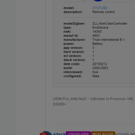
UDM Pro, Intel NUC - ioBroker in Proxmox-VM, 
DS918+
arteck
schrieb a
DEVELOPER
MOST ACTIVE