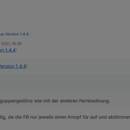
e Version 1.4.4
:
 2021, 19:39
n 1.4.4
:
","action_group":24674}
 ein guppengedönz wie mit der anderen Fernbedinung.
ersion 1.4.4
:
n guppengedönz wie mit der anderen Fernbedinung.
chtig, da die FB nur jeweils einen Knopf für auf und abdimme