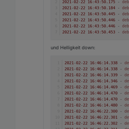
2021
-
02
-
22
16
:
43
:
50.175
 - 
deb
2021
-
02
-
22
16
:
43
:
50.184
 - 
deb
2021
-
02
-
22
16
:
43
:
50.445
 - 
deb
2021
-
02
-
22
16
:
43
:
50.446
 - 
deb
2021
-
02
-
22
16
:
43
:
50.446
 - 
deb
2021
-
02
-
22
16
:
43
:
50.453
 - 
deb
und Helligkeit down:
2021
-
02
-
22
16
:
46
:
14.338
 - 
de
2021
-
02
-
22
16
:
46
:
14.338
 - 
de
2021
-
02
-
22
16
:
46
:
14.339
 - 
de
2021
-
02
-
22
16
:
46
:
14.346
 - 
de
2021
-
02
-
22
16
:
46
:
14.469
 - 
de
2021
-
02
-
22
16
:
46
:
14.470
 - 
de
2021
-
02
-
22
16
:
46
:
14.470
 - 
de
2021
-
02
-
22
16
:
46
:
14.480
 - 
de
2021
-
02
-
22
16
:
46
:
22.300
 - 
de
2021
-
02
-
22
16
:
46
:
22.301
 - 
de
2021
-
02
-
22
16
:
46
:
22.302
 - 
de