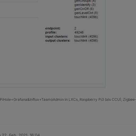
PiHole+Grafana&Influx+TasmoAdmin in LXCs, Raspberry Pi3 (als CCU), Zigbee-
m
22. Feb. 2021, 16:04