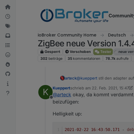
Weiter zum Inhalt
Communit
ioBroker Community Home
Deutsch
ZigBee neue Version 1.4.
Gesperrt
Verschoben
Tester
neue ver
302
beiträge
35
kommentatoren
78.7k
aufrufe
arteck
@
kueppert
stll den adapter a
Kueppert
schrieb am
22. Feb. 2021, 15:47
K
zuletzt editiert von Kueppert
@
arteck
okay, da kommt verdammt v
Offline
beizufügen:
Helligkeit up:
2021
-
02
-
22
16
:
43
:
50.171
 - 
deb