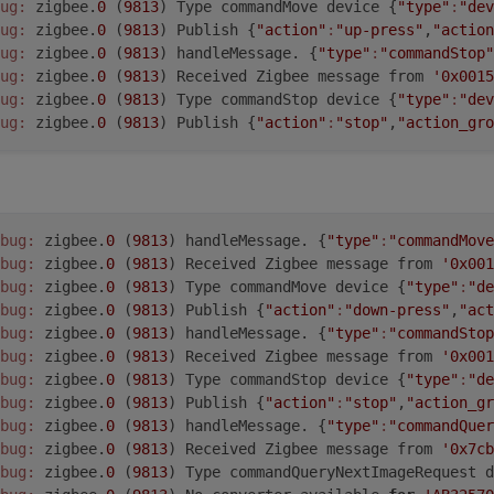
ug:
 zigbee.
0
 (
9813
) Type commandMove device {
"type"
:
"dev
ug:
 zigbee.
0
 (
9813
) Publish {
"action"
:
"up-press"
,
"action
ug:
 zigbee.
0
 (
9813
) handleMessage. {
"type"
:
"commandStop"
ug:
 zigbee.
0
 (
9813
) Received Zigbee message from 
'0x0015
ug:
 zigbee.
0
 (
9813
) Type commandStop device {
"type"
:
"dev
ug:
 zigbee.
0
 (
9813
) Publish {
"action"
:
"stop"
,
"action_gro
bug:
 zigbee.
0
 (
9813
) handleMessage. {
"type"
:
"commandMove
bug:
 zigbee.
0
 (
9813
) Received Zigbee message from 
'0x001
bug:
 zigbee.
0
 (
9813
) Type commandMove device {
"type"
:
"de
bug:
 zigbee.
0
 (
9813
) Publish {
"action"
:
"down-press"
,
"act
bug:
 zigbee.
0
 (
9813
) handleMessage. {
"type"
:
"commandStop
bug:
 zigbee.
0
 (
9813
) Received Zigbee message from 
'0x001
bug:
 zigbee.
0
 (
9813
) Type commandStop device {
"type"
:
"de
bug:
 zigbee.
0
 (
9813
) Publish {
"action"
:
"stop"
,
"action_gr
bug:
 zigbee.
0
 (
9813
) handleMessage. {
"type"
:
"commandQuer
bug:
 zigbee.
0
 (
9813
) Received Zigbee message from 
'0x7cb
bug:
 zigbee.
0
 (
9813
) Type commandQueryNextImageRequest d