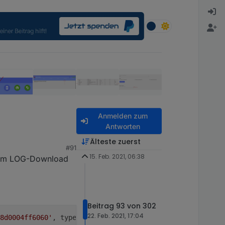
Anmelden zum
Antworten
Älteste zuerst
#91
15. Feb. 2021, 06:38
 dem LOG-Download
Beitrag 93 von 302
22. Feb. 2021, 17:04
8d0004ff6060'
, type 
'commandMove'
, cluster 
'genLevelCtrl