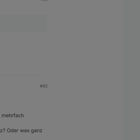
#93
r mehrfach
etz? Oder was ganz