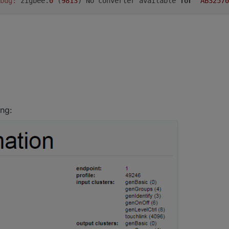
bug:
 zigbee.
0
 (
9813
) No converter available 
for
'AB32570
ng: