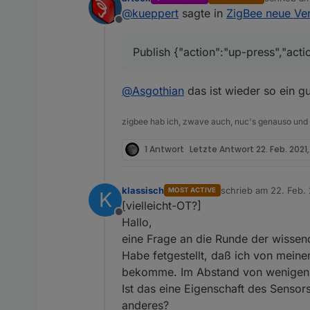
zuletzt edi
@
kueppert
sagte in
ZigBee neue Ver
Offline
Publish {"action":"up-press","act
@
Asgothian
das ist wieder so ein 
zigbee hab ich, zwave auch, nuc's genauso und
1 Antwort
Letzte Antwort
22. Feb. 2021,
klassisch
schrieb am
22. Feb. 
MOST ACTIVE
K
zuletzt editiert von
[vielleicht-OT?]
Offline
Hallo,
eine Frage an die Runde der wissen
Habe fetgestellt, daß ich von mei
bekomme. Im Abstand von wenigen
Ist das eine Eigenschaft des Sensor
anderes?