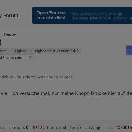
y Forum
Tester
4
sion
zigbee
zigbee neue version 1.4.0
36
beobachtet
uf debug und zeigmal was der so sendet
iel, ich versuche mal, nur meine Knopf-Drücke hier auf
ug:
 zigbee.
0
 (
9813
) Received Zigbee message from 
'0x0015