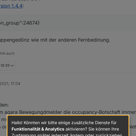
tiert von
sion 1.4.4
:
ion_group":24674}
guppengedönz wie mit der anderen Fernbedinung.
 HA auch
 19:39
2021, 17:04
den:
nem aqara Bewegungdmelder die occupancy-Botschaft imme
 ms.
Hallo! Könnten wir bitte einige zusätzliche Dienste für
s oder ist das evtl eine Multipath- Übertragung im Zigee-N
Funktionalität & Analytics
aktivieren? Sie können Ihre
Zustimmung später jederzeit ändern oder zurückziehen.