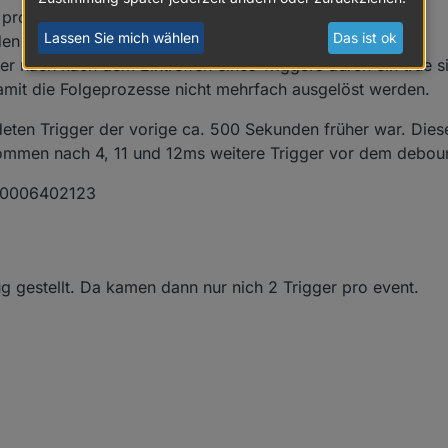
pro event, jetzt sind es gerade 2 Trigger pro event.
Lassen Sie mich wählen
Das ist ok
nden log (Probephase) mit Ausgaben aus meinem Skript.
r nach nach dem Eintreffen eines Triggers durch ein true s
amit die Folgeprozesse nicht mehrfach ausgelöst werden.
deten Trigger der vorige ca. 500 Sekunden früher war. Die
mmen nach 4, 11 und 12ms weitere Trigger vor dem debou
d0006402123
 gestellt. Da kamen dann nur nich 2 Trigger pro event.