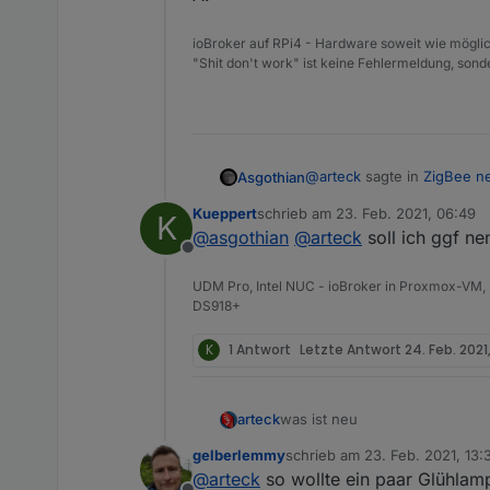
ioBroker auf RPi4 - Hardware soweit wie möglic
"Shit don't work" ist keine Fehlermeldung, sonde
@
arteck
sagte in
ZigBee ne
Asgothian
Kueppert
schrieb am
23. Feb. 2021, 06:49
K
zuletzt editiert von
@
asgothian
@
arteck
soll ich ggf n
@
kueppert
sagte in
ZigB
Offline
Ist es, ist aber in diesem 
UDM Pro, Intel NUC - ioBroker in Proxmox-VM, 
Publish {"action":"up
DS918+
A.
@
Asgothian
das ist wie
K
1 Antwort
Letzte Antwort
24. Feb. 2021
was ist neu
arteck
gelberlemmy
schrieb am
23. Feb. 2021, 13:
@Ilya : man kann externe konv
zuletzt editiert von
@
arteck
so wollte ein paar Glühlamp