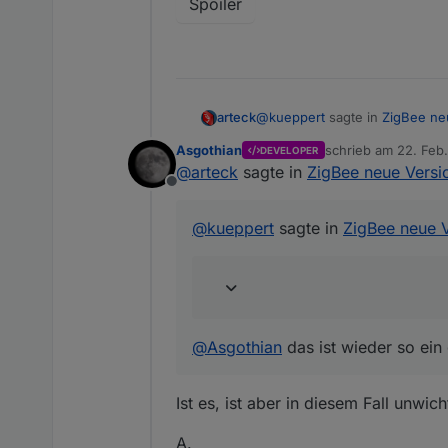
Spoiler
@
kueppert
sagte in
ZigBee neu
arteck
Asgothian
schrieb am
22. Feb.
DEVELOPER
zuletzt editiert von
@
arteck
sagte in
ZigBee neue Versio
Publish {"action":"up-press
Offline
@
Asgothian
das ist wieder so
@
kueppert
sagte in
ZigBee neue V
@
Asgothian
das ist wieder so ei
Ist es, ist aber in diesem Fall unwi
A.