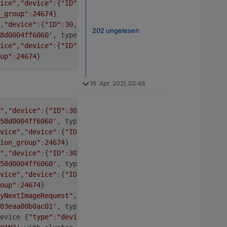
ice"
,
"device"
:
{
"ID"
:
30
,
"_type"
:
"EndDevice"
,
"_ieeeAddr"
:
"
_group"
:
24674
}
,
"device"
:
{
"ID"
:
30
,
"_type"
:
"EndDevice"
,
"_ieeeAddr"
:
"0x00
202 ungelesen
8d0004ff6060'
, type 
'commandStop'
, cluster 
'genLevelCtrl
ice"
,
"device"
:
{
"ID"
:
30
,
"_type"
:
"EndDevice"
,
"_ieeeAddr"
:
"
up"
:
24674
}
16. Apr. 2021, 03:46
"
,
"device"
:
{
"ID"
:
30
,
"_type"
:
"EndDevice"
,
"_ieeeAddr"
:
"0x0
58d0004ff6060'
, type 
'commandMove'
, cluster 
'genLevelCtr
vice"
,
"device"
:
{
"ID"
:
30
,
"_type"
:
"EndDevice"
,
"_ieeeAddr"
:
ion_group"
:
24674
}
"
,
"device"
:
{
"ID"
:
30
,
"_type"
:
"EndDevice"
,
"_ieeeAddr"
:
"0x0
58d0004ff6060'
, type 
'commandStop'
, cluster 
'genLevelCtr
vice"
,
"device"
:
{
"ID"
:
30
,
"_type"
:
"EndDevice"
,
"_ieeeAddr"
:
oup"
:
24674
}
yNextImageRequest"
,
"device"
:
{
"ID"
:
25
,
"_type"
:
"Router"
,
"_
03eaa00b0ac01'
, type 
'commandQueryNextImageRequest'
, clu
evice {
"type"
:
"device"
,
"device"
:
{
"ID"
:
25
,
"_type"
:
"Router