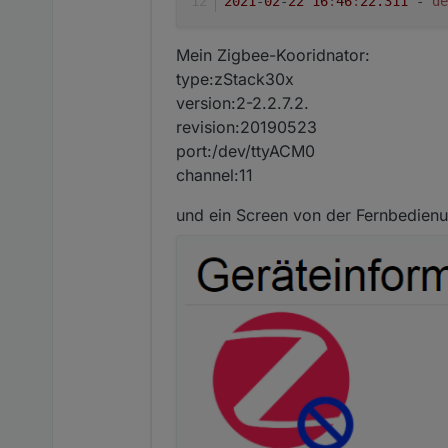
2021
-
02
-
22
16
:
46
:
22.311
 - 
de
Mein Zigbee-Kooridnator:
type:zStack30x
version:2-2.2.7.2.
revision:20190523
port:/dev/ttyACM0
channel:11
und ein Screen von der Fernbedienu