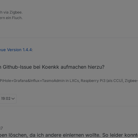
h via Zigbee.
rn ein Fluch.
ue Version 1.4.4
:
en Github-Issue bei Koenkk aufmachen hierzu?
ee neue Version 1.4.4
:
Fall unwichtig, da die FB nur jeweils einen Knopf für auf und abdimmen.
PiHole+Grafana&Influx+TasmoAdmin in LXCs, Raspberry Pi3 (als CCU), Zigbee-
-press","action_group":24674}
der so ein guppengedönz wie mit der anderen Fernbedinung.
, 19:02
37
erter einbinmden für DIY Geräte
en löschen, da ich andere einlernen wollte. So leider konnt