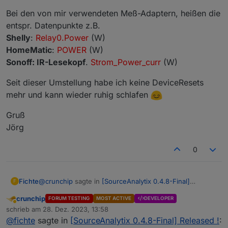
Bei den von mir verwendeten Meß-Adaptern, heißen die
entspr. Datenpunkte z.B.
Shelly
:
Relay0.Power
(W)
HomeMatic
:
POWER
(W)
Sonoff: IR-Lesekopf
.
Strom_Power_curr
(W)
Seit dieser Umstellung habe ich keine DeviceResets
mehr und kann wieder ruhig schlafen
Gruß
Jörg
0
@
crunchip
sagte in
[SourceAnalytix 0.4.8-Final]
Fichte
F
Released !
:
crunchip
FORUM TESTING
MOST ACTIVE
DEVELOPER
Abwesend
@
fichte
sagte in
[SourceAnalytix 0.4.8-Final]
schrieb am
28. Dez. 2023, 13:58
zuletzt editiert von
Released !
:
@
fichte
sagte in
[SourceAnalytix 0.4.8-Final] Released !
:
Der Fehler tritt immer und immer wieder auf