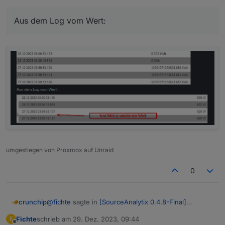
Aber nix da... immer der gleiche fehler
Aus dem Log vom Source:
Aus dem Log vom Wert:
und sind da auch wieder zeitliche
Sprünge/Aussetzer festzustellen?
Aus dem Log vom Wert:
Ich kann mir da echt keinen reim draus bilden wieso der
Sourceanalytix den Sprung macht... Eigentlich hat er
umgestiegen von Proxmox auf Unraid
doch keine Grundlage dafür...
0
@
fichte
sagte in
[SourceAnalytix 0.4.8-Final]
crunchip
Released !
:
Fichte
schrieb am
29. Dez. 2023, 09:44
F
zuletzt editiert von