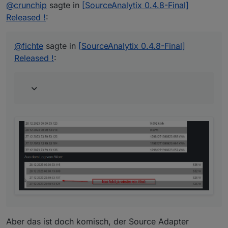
Offline
@
crunchip
sagte in
Aus dem Log vom Wert:
[SourceAnalytix 0.4.8-Final]
Released !
:
@
fichte
sagte in
[SourceAnalytix 0.4.8-Final]
Released !
:
Aber das ist doch komisch, der Source Adapter