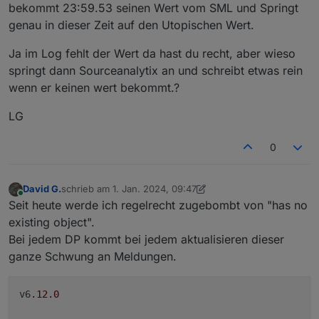
bekommt 23:59.53 seinen Wert vom SML und Springt
genau in dieser Zeit auf den Utopischen Wert.
Ja im Log fehlt der Wert da hast du recht, aber wieso
springt dann Sourceanalytix an und schreibt etwas rein
wenn er keinen wert bekommt.?
LG
0
David G.
schrieb am
1. Jan. 2024, 09:47
zuletzt editiert von David G.
1. Jan. 2024, 10:50
Online
Seit heute werde ich regelrecht zugebombt von "has no
existing object".
Bei jedem DP kommt bei jedem aktualisieren dieser
ganze Schwung an Meldungen.
v6
.12
.0