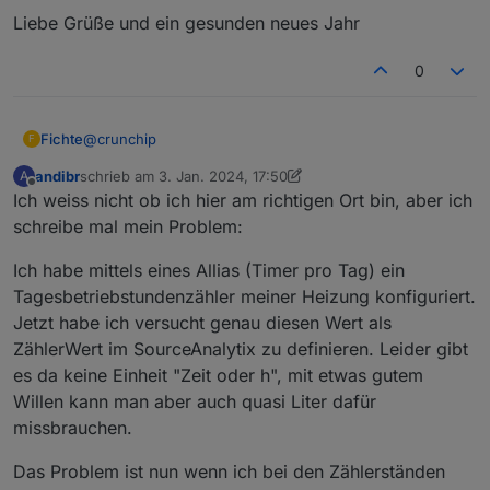
Liebe Grüße und ein gesunden neues Jahr
0
@
crunchip
Fichte
F
andibr
schrieb am
3. Jan. 2024, 17:50
A
Ich habe mein Fehler gefunden...
zuletzt editiert von andibr
1. März 2024, 18:51
Offline
Ich weiss nicht ob ich hier am richtigen Ort bin, aber ich
Im Log stand nichts und im Source ja auch nicht.!
Ichhabe durch dummen zufall die Seite vom SML
schreibe mal mein Problem:
(Tasmota) auf gehabt und gesehen das er auf einmal
ein Sprung gemacht hat (Lesefehler)... Und habe es
Warum auch immer er nichts im Log hat weiss ich
Ich habe mittels eines Allias (Timer pro Tag) ein
dann im Log gesucht aber nichts gefunden...
nicht...
Tagesbetriebstundenzähler meiner Heizung konfiguriert.
Aber ich Bau mir jetzt nen Script auf die schnelle das
Liebe Grüße und ein gesunden neues Jahr
Jetzt habe ich versucht genau diesen Wert als
werte vom SML komment und größer als sind, Ignoriert
ZählerWert im SourceAnalytix zu definieren. Leider gibt
werden.
es da keine Einheit "Zeit oder h", mit etwas gutem
Willen kann man aber auch quasi Liter dafür
missbrauchen.
Das Problem ist nun wenn ich bei den Zählerständen