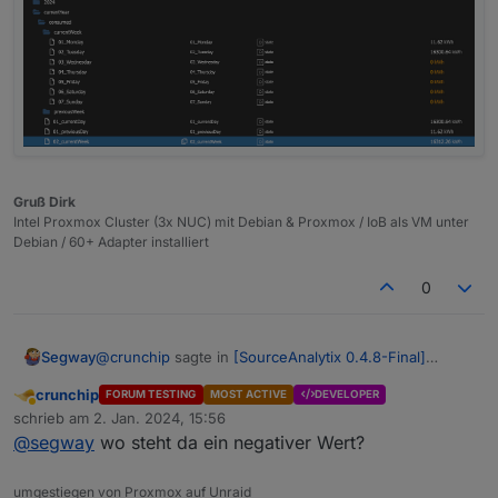
Gruß Dirk
Intel Proxmox Cluster (3x NUC) mit Debian & Proxmox / IoB als VM unter
Debian / 60+ Adapter installiert
0
@
crunchip
sagte in
[SourceAnalytix 0.4.8-Final]
Segway
Released !
:
crunchip
FORUM TESTING
MOST ACTIVE
DEVELOPER
Abwesend
@
segway
sagte in
[SourceAnalytix 0.4.8-Final]
schrieb am
2. Jan. 2024, 15:56
zuletzt editiert von
Released !
:
@
segway
wo steht da ein negativer Wert?
Mhhhh, für den gestrigen Tag hat es geklappt.
Aber wieso habe ich heute wieder diesen
umgestiegen von Proxmox auf Unraid
Wenn ja muss ich dann den Stand des