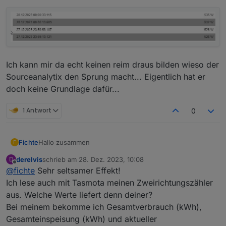
Ich kann mir da echt keinen reim draus bilden wieso der
Sourceanalytix den Sprung macht... Eigentlich hat er
doch keine Grundlage dafür...
1 Antwort
0
Hallo zusammen
Fichte
F
derelvis
schrieb am
28. Dez. 2023, 10:08
D
Ich lese einen Stromzähler via SML Tasmota aus (Watt).
zuletzt editiert von
Offline
@
fichte
Sehr seltsamer Effekt!
Ab einen gewissen Punkt Springt Sourceanalytix um
und schreibt Utopische werte
Ich lese auch mit Tasmota meinen Zweirichtungszähler
aus. Welche Werte liefert denn deiner?
Ich hab die schon die Werte gelöscht und auch die
Bei meinem bekomme ich Gesamtverbrauch (kWh),
einstellung dazu noch einmal komplett neu gemacht.
Gesamteinspeisung (kWh) und aktueller