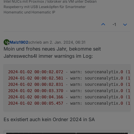
Intel NUCs mit Proxmox / Iobroker als VM unter Debian
Raspeberry mit USB Leseköpfen für Smartmeter
sourceanalytix
.0
Homematic und Homematic IP
2024
-
01
-
01
10
:
41
:
28.929
	warn	State 
"sourceanalyti
-1
sourceanalytix
.0
2024
-
01
-
01
10
:
41
:
22.445
	warn	State 
"sourceanalyti
Malz1902
schrieb am
2. Jan. 2024, 06:31
M
zuletzt editiert von
sourceanalytix
.0
Offline
Moin und frohes neues Jahr, bekomme seit
2024
-
01
-
01
10
:
41
:
22.398
	warn	State 
"sourceanalyti
Jahreswechs4l immer warnings im Log:
sourceanalytix
.0
2024
-
01
-
01
10
:
41
:
22.350
	warn	State 
"sourceanalyti
2024
-
01
-
02
00
:
00
:
02.072
 - warn: sourceanalytix
.0
 (
12
2024
-
01
-
02
00
:
00
:
02.581
 - warn: sourceanalytix
.0
 (
12
sourceanalytix
.0
2024
-
01
-
02
00
:
00
:
02.831
 - warn: sourceanalytix
.0
 (
12
2024
-
01
-
01
10
:
41
:
22.300
	warn	State 
"sourceanalyti
2024
-
01
-
02
00
:
00
:
03.370
 - warn: sourceanalytix
.0
 (
12
2024
-
01
-
02
00
:
00
:
04.166
 - warn: sourceanalytix
.0
 (
12
sourceanalytix
.0
2024
-
01
-
02
00
:
00
:
05.457
 - warn: sourceanalytix
.0
 (
12
2024
-
01
-
01
10
:
41
:
22.241
	warn	State 
"sourceanalyti
Es existiert auch kein Ordner 2024 in SA
sourceanalytix
.0
2024
-
01
-
01
10
:
41
:
22.194
	warn	State 
"sourceanalyti