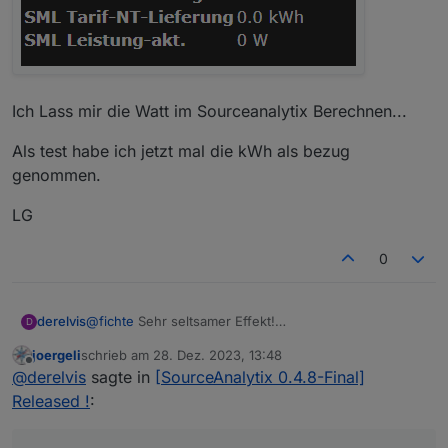
Ich Lass mir die Watt im Sourceanalytix Berechnen...
Als test habe ich jetzt mal die kWh als bezug
genommen.
LG
0
derelvis
@
fichte
Sehr seltsamer Effekt!
D
Ich lese auch mit Tasmota meinen Zweirichtungszähler
joergeli
schrieb am
28. Dez. 2023, 13:48
aus. Welche Werte liefert denn deiner?
zuletzt editiert von
Offline
@
derelvis
sagte in
[SourceAnalytix 0.4.8-Final]
Bei meinem bekomme ich Gesamtverbrauch (kWh),
Gesamteinspeisung (kWh) und aktueller
Released !
:
Verbrauch/Einspeisung (W).
Meine Einstellung sind an sich identisch mit deinen für