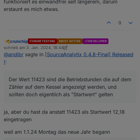
funktioniert es einwandfrei seit längerem, darum
erstaunt es mich etwas.
0
crunchip
FORUM TESTING
MOST ACTIVE
DEVELOPER
Abwesend
schrieb am
3. Jan. 2024, 18:44
zuletzt editiert von crunchip
1. März 2024, 19:51
@
andibr
sagte in
[SourceAnalytix 0.4.8-Final] Released
!
:
Der Wert 11423 sind die Betriebstunden die auf dem
Zähler auf dem Kessel angezeigt werden, und
sollten doch eigentlich als "Startwert" gelten
ja, aber du hast da anstatt 11423 als Startwert 12,18
eingetragen
weil am 1.1.24 Montag das neue Jahr begann