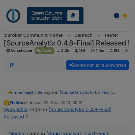
Weiter zum Inhalt
ioBroker Community Home
Deutsch
Tester
[SourceAnalytix 0.4.8-Final] Released !
Verschoben
Tester
2.3k
184
1.4m
153
Anmelden zum Antworten
@
fichte
sagte in
[SourceAnalytix 0.4.8-Final]
crunchip
Released !
:
Fichte
schrieb am
28. Dez. 2023, 09:31
F
zuletzt editiert von
Offline
@
crunchip
sagte in
Aber nix da... immer der gleiche fehler
[SourceAnalytix 0.4.8-Final]
Released !
:
und sind da auch wieder zeitliche Sprünge/Aussetzer
festzustellen?
@
fichte
sagte in
[SourceAnalytix 0.4.8-Final]