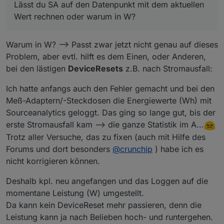
die beiden Datenpunkte Gesamt-Verbrauch und
Lässt du SA auf den Datenpunkt mit dem aktuellen
Gesamt-Einspeisung außer, dass ich als Einheit für
Wert rechnen oder warum in W?
total_in und total_out kWh gewählt habe.
Lässt du SA auf den Datenpunkt mit dem aktuellen
Wert rechnen oder warum in W?
Warum in W? --> Passt zwar jetzt nicht genau auf dieses
Problem, aber evtl. hilft es dem Einen, oder Anderen,
bei den lästigen
DeviceResets
z.B. nach Stromausfall:
Ich hatte anfangs auch den Fehler gemacht und bei den
Meß-Adaptern/-Steckdosen die Energiewerte (Wh) mit
Sourceanalytics geloggt. Das ging so lange gut, bis der
erste Stromausfall kam --> die ganze Statistik im A...
Trotz aller Versuche, das zu fixen (auch mit Hilfe des
Forums und dort besonders
@
crunchip
) habe ich es
nicht korrigieren können.
Deshalb kpl. neu angefangen und das Loggen auf die
momentane Leistung (W) umgestellt.
Da kann kein DeviceReset mehr passieren, denn die
Leistung kann ja nach Belieben hoch- und runtergehen.