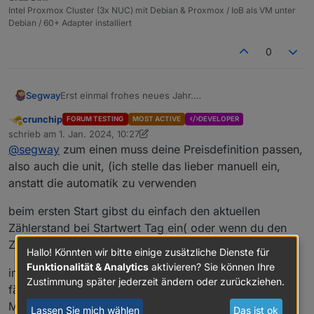
sourceanalytix
.0
Intel Proxmox Cluster (3x NUC) mit Debian & Proxmox / IoB als VM unter
2024
-
01
-
01
10
:
32
:
59.181
	warn	State 
"sourceanalyti
Debian / 60+ Adapter installiert
sourceanalytix
.0
0
2024
-
01
-
01
10
:
32
:
59.137
	warn	State 
"sourceanalyti
sourceanalytix
.0
Erst einmal frohes neues Jahr.
Segway
2024
-
01
-
01
10
:
32
:
59.083
	warn	State 
"sourceanalyti
Ich habe den Adapter mal installiert und ich habe
crunchip
FORUM TESTING
MOST ACTIVE
DEVELOPER
meinen Verbrauch und Ertrag (PV) im Modbusadapter
Ich hab diese beiden Werte dann für Sourceanalytic
Abwesend
sourceanalytix
.0
schrieb am
1. Jan. 2024, 10:27
drin.
aktiviert und meinen aktuellen Zählerstand für A+ und
zuletzt editiert von crunchip
1. Jan. 2024, 11:32
2024
-
01
-
01
10
:
32
:
59.021
	warn	State 
"sourceanalyti
@
segway
zum einen muss deine Preisdefinition passen,
A- eingegeben.
Die Werte habe ich alle negativ ? Hab ich etwas nicht
also auch die unit, (ich stelle das lieber manuell ein,
verstanden ?
sourceanalytix
.0
anstatt die automatik zu verwenden
2024
-
01
-
01
10
:
32
:
58.977
	warn	State 
"sourceanalyti
beim ersten Start gibst du einfach den aktuellen
sourceanalytix
.0
Zählerstand bei Startwert Tag ein( oder wenn du den
2024
-
01
-
01
10
:
32
:
58.933
	warn	State 
"sourceanalyti
Zählerstand um 0:00 weisst, dann den)
Hallo! Könnten wir bitte einige zusätzliche Dienste für
sourceanalytix
.0
Funktionalität & Analytics
aktivieren? Sie können Ihre
in dem heutigen Fall, da der 1.1.24 auf einen Montag
2024
-
01
-
01
10
:
32
:
58.886
	warn	State 
"sourceanalyti
Zustimmung später jederzeit ändern oder zurückziehen.
fällt, kannst du dann ebenfalls den selben Wert bei
Monat...eintragen
sourceanalytix
.0
Lassen Sie mich wählen
Das ist ok