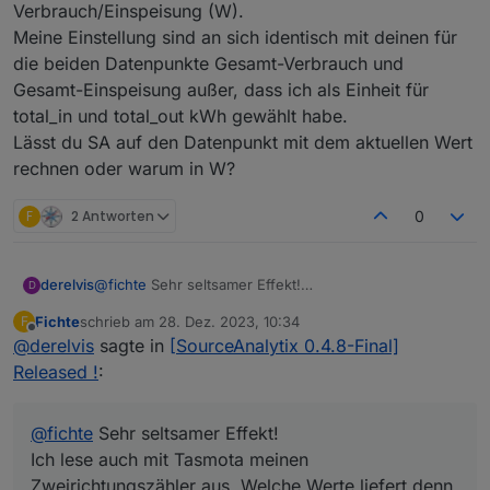
Verbrauch/Einspeisung (W).
Meine Einstellung sind an sich identisch mit deinen für
die beiden Datenpunkte Gesamt-Verbrauch und
Gesamt-Einspeisung außer, dass ich als Einheit für
total_in und total_out kWh gewählt habe.
Lässt du SA auf den Datenpunkt mit dem aktuellen Wert
rechnen oder warum in W?
F
2 Antworten
0
Aber ab irgend einen Punkt Springt er dann auf solche
derelvis
@
fichte
Sehr seltsamer Effekt!
D
werte.
Habe via History die Daten mit gelogt um zu schauen ob
Ich lese auch mit Tasmota meinen Zweirichtungszähler
Fichte
schrieb am
28. Dez. 2023, 10:34
F
es nicht an Utopischen leistungswerten liegt, aber da ist
aus. Welche Werte liefert denn deiner?
zuletzt editiert von
Offline
@
derelvis
sagte in
[SourceAnalytix 0.4.8-Final]
alles Super und nie ein wert Über 12000 Watt.
Habe noch andere Geräte wie EM3 und Gosund etc.
Bei meinem bekomme ich Gesamtverbrauch (kWh),
und dort funktioniert alles super.
Gesamteinspeisung (kWh) und aktueller
Released !
:
Hat oder hatte jemand schon das selbe Problem
Verbrauch/Einspeisung (W).
und/oder gibt es hier eine Lösung.?
Meine Einstellung sind an sich identisch mit deinen für
Liebe Grüße
die beiden Datenpunkte Gesamt-Verbrauch und
@
fichte
Sehr seltsamer Effekt!
Gesamt-Einspeisung außer, dass ich als Einheit für
Ich lese auch mit Tasmota meinen
total_in und total_out kWh gewählt habe.
Zweirichtungszähler aus. Welche Werte liefert denn