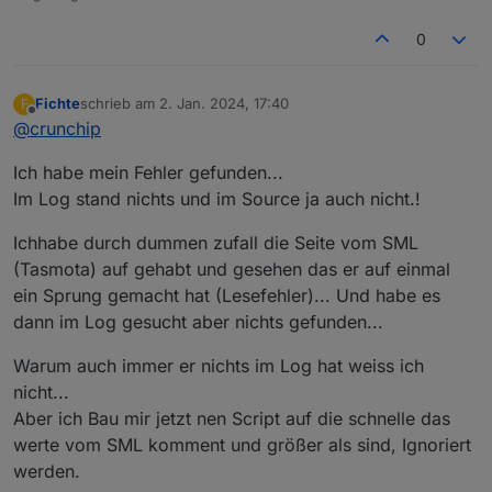
Negativwerte drin stehen ? Verstehe ich irgendwie
Datenpunktes angeben
nicht.
0
ja
Fichte
schrieb am
2. Jan. 2024, 17:40
F
zuletzt editiert von
Offline
@
crunchip
Ich habe mein Fehler gefunden...
Im Log stand nichts und im Source ja auch nicht.!
Ichhabe durch dummen zufall die Seite vom SML
(Tasmota) auf gehabt und gesehen das er auf einmal
ein Sprung gemacht hat (Lesefehler)... Und habe es
dann im Log gesucht aber nichts gefunden...
Warum auch immer er nichts im Log hat weiss ich
nicht...
Aber ich Bau mir jetzt nen Script auf die schnelle das
werte vom SML komment und größer als sind, Ignoriert
werden.