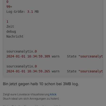
0
99
+

Log-Größe: 
3.1
 MB

1
Zeit

debug

Nachricht

sourceanalytix
.0
2024
-
01
-
01
10
:
34
:
59.309
	warn	State 
"sourceanalyti
sourceanalytix
.0
2024
-
01
-
01
10
:
34
:
59.265
	warn	State 
"sourceanalyti
sourceanalytix
.0
Bin jetzt gegen halb 10 schon bei 3MB log.
2024
-
01
-
01
10
:
34
:
59.222
	warn	State 
"sourceanalyti
Zeigt eure Lovelace-Visualisierung
klick
sourceanalytix
.0
(Auch ideal um sich Anregungen zu holen)
2024
-
01
-
01
10
:
34
:
59.173
	warn	State 
"sourceanalyti