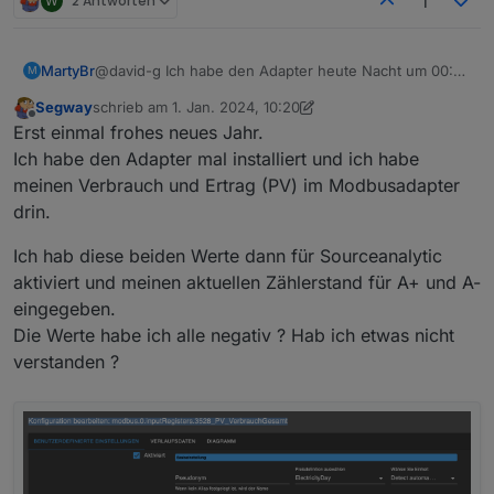
W
2 Antworten
1
sourceanalytix
.0
2024
-
01
-
01
10
:
34
:
29.173
	warn	State 
"sourceanalyti
MartyBr
@david-g Ich habe den Adapter heute Nacht um 00:01
M
sourceanalytix
.0
per Script neu gestartet. Damit werden dann
Segway
schrieb am
1. Jan. 2024, 10:20
2024
-
01
-
01
10
:
34
:
29.093
	warn	State 
"sourceanalyti
automatisch die neuen Datenpunkte unter 2024
zuletzt editiert von Segway
1. Jan. 2024, 11:24
Offline
Erst einmal frohes neues Jahr.
angelegt.
Starte bitte einfach den Adapter mal neu.
sourceanalytix
.0
Ich habe den Adapter mal installiert und ich habe
2024
-
01
-
01
10
:
34
:
29.049
	warn	State 
"sourceanalyti
meinen Verbrauch und Ertrag (PV) im Modbusadapter
drin.
sourceanalytix
.0
2024
-
01
-
01
10
:
34
:
29.005
	warn	State 
"sourceanalyti
Ich hab diese beiden Werte dann für Sourceanalytic
aktiviert und meinen aktuellen Zählerstand für A+ und A-
sourceanalytix
.0
eingegeben.
2024
-
01
-
01
10
:
34
:
28.958
	warn	State 
"sourceanalyti
Die Werte habe ich alle negativ ? Hab ich etwas nicht
verstanden ?
sourceanalytix
.0
2024
-
01
-
01
10
:
33
:
29.305
	warn	State 
"sourceanalyti
sourceanalytix
.0
2024
-
01
-
01
10
:
33
:
29.258
	warn	State 
"sourceanalyti