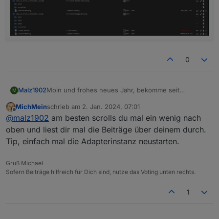
sourceanalytix
.0
2024
-
01
-
01
10
:
41
:
22.144
	warn	State 
"sourceanalyti
sourceanalytix
.0
2024
-
01
-
01
10
:
41
:
22.096
	warn	State 
"sourceanalyti
0
sourceanalytix
.0
2024
-
01
-
01
10
:
41
:
22.044
	warn	State 
"sourceanalyti
Moin und frohes neues Jahr, bekomme seit
Malz1902
M
Jahreswechs4l immer warnings im Log:
MichMein
schrieb am
2. Jan. 2024, 07:01
2024-01-02 00:00:02.072 - warn: sourceanalyt
zuletzt editiert von
Offline
@
malz1902
am besten scrolls du mal ein wenig nach
2024-01-02 00:00:02.581 - warn: sourceanalyt
Es existiert auch kein Ordner 2024 in SA
2024-01-02 00:00:02.831 - warn: sourceanalyt
oben und liest dir mal die Beiträge über deinem durch.
2024-01-02 00:00:03.370 - warn: sourceanalyt
Tip, einfach mal die Adapterinstanz neustarten.
2024-01-02 00:00:04.166 - warn: sourceanalyt
Gruß Michael
Sofern Beiträge hilfreich für Dich sind, nutze das Voting unten rechts.
1