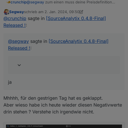
@
segway
zum einen muss deine Preisdefinition
crunchip
passen, also auch die unit, (ich stelle das lieber
Segway
schrieb am
2. Jan. 2024, 09:50
manuell ein, anstatt die automatik zu verwenden
beim ersten Start gibst du einfach den aktuellen
zuletzt editiert von Segway
1. Feb. 2024, 10:50
Offline
@
crunchip
sagte in
[SourceAnalytix 0.4.8-Final]
Zählerstand bei Startwert Tag ein( oder wenn du den
Zählerstand um 0:00 weisst, dann den)
in dem heutigen Fall, da der 1.1.24 auf einen Montag
Released !
:
fällt, kannst du dann ebenfalls den selben Wert bei
Monat...eintragen
dieser Wert muss auf jedenfall kleiner gleich sein als
der aktuelle Zähler, sonst erfolgt ein device reset
@
segway
sagte in
[SourceAnalytix 0.4.8-Final]
@
segway
sagte in
[SourceAnalytix 0.4.8-Final]
Released !
:
Released !
:
Wenn ja muss ich dann den Stand des
Datenpunktes angeben
ja
ja
Mhhhh, für den gestrigen Tag hat es geklappt.
Aber wieso habe ich heute wieder diesen Negativwerte
drin stehen ? Verstehe ich irgendwie nicht.