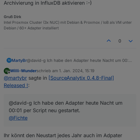
2024
-
01
-
01
10
:
42
:
59.245
	warn	State 
"sourceanalyti
Archivierung in InfluxDB aktivieren :-)
sourceanalytix
.0
Gruß Dirk
2024
-
01
-
01
10
:
42
:
59.201
	warn	State 
"sourceanalyti
Intel Proxmox Cluster (3x NUC) mit Debian & Proxmox / IoB als VM unter
Debian / 60+ Adapter installiert
sourceanalytix
.0
2024
-
01
-
01
10
:
42
:
59.156
	warn	State 
"sourceanalyti
0
sourceanalytix
.0
2024
-
01
-
01
10
:
42
:
59.109
	warn	State 
"sourceanalyti
MartyBr
@david-g Ich habe den Adapter heute Nacht um 00:01
M
per Script neu gestartet. Damit werden dann
Willi-Wunder
schrieb am
1. Jan. 2024, 15:19
W
automatisch die neuen Datenpunkte unter 2024
sourceanalytix
.0
zuletzt editiert von
Offline
@
martybr
sagte in
[SourceAnalytix 0.4.8-Final]
angelegt.
2024
-
01
-
01
10
:
42
:
59.046
	warn	State 
"sourceanalyti
Starte bitte einfach den Adapter mal neu.
Released !
:
sourceanalytix
.0
2024
-
01
-
01
10
:
42
:
58.993
	warn	State 
"sourceanalyti
@david-g Ich habe den Adapter heute Nacht um
00:01 per Script neu gestartet.
sourceanalytix
.0
@
Fichte
2024
-
01
-
01
10
:
42
:
58.948
	warn	State 
"sourceanalyti
sourceanalytix
.0
Ihr könnt den Neustart jedes Jahr auch im Adpater
2024
-
01
-
01
10
:
42
:
58.899
	warn	State 
"sourceanalyti