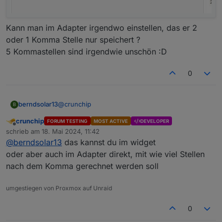
Kann man im Adapter irgendwo einstellen, das er 2
oder 1 Komma Stelle nur speichert ?
5 Kommastellen sind irgendwie unschön :D
0
@
crunchip
berndsolar13
B
crunchip
FORUM TESTING
MOST ACTIVE
DEVELOPER
muss dich noch mal stören ;)
Offline
schrieb am
18. Mai 2024, 11:42
zuletzt editiert von
@
berndsolar13
das kannst du im widget
oder aber auch im Adapter direkt, mit wie viel Stellen
nach dem Komma gerechnet werden soll
umgestiegen von Proxmox auf Unraid
0
Kann man im Adapter irgendwo einstellen, das er
2 oder 1 Komma Stelle nur speichert ?