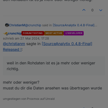
0
@
crunchip
said in
[SourceAnalytix 0.4.8-Final]
ChristianM
Released !
:
crunchip
FORUM TESTING
MOST ACTIVE
DEVELOPER
Offline
@
christianm
das obere ist doch dein
schrieb am
27. Mai 2024, 17:28
zuletzt editiert von
Zählerstand
pro Woche und der untere
@
christianm
sagte in
[SourceAnalytix 0.4.8-Final]
Richtig, die frage ist nur, warum es passiert ist, weil
Screen dein
Verbrauch
pro Woche und da
Released !
:
in den Rohdaten ist es ja mehr oder weniger richtig.
sieht man den Fehler in Kalenderwoche 21
weil in den Rohdaten ist es ja mehr oder weniger
richtig.
mehr oder weniger?
musst du dir die Daten ansehen was übertragen wurde
umgestiegen von Proxmox auf Unraid