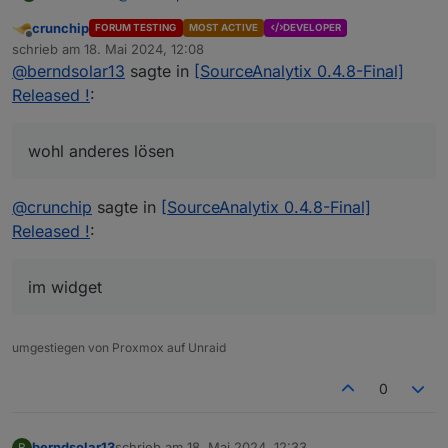
crunchip
FORUM TESTING
MOST ACTIVE
DEVELOPER
Offline
schrieb am
18. Mai 2024, 12:08
zuletzt editiert von
@
berndsolar13
sagte in
[SourceAnalytix 0.4.8-Final]
Released !
:
wohl anderes lösen
@
crunchip
sagte in
[SourceAnalytix 0.4.8-Final]
ich sehe da auch nix ;)
Released !
:
Ok dann muss ich das wohl anderes lösen :)
im widget
umgestiegen von Proxmox auf Unraid
0
berndsolar13
schrieb am
18. Mai 2024, 12:33
B