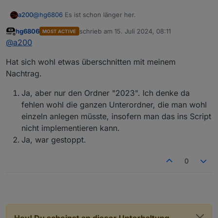
@
hg6806
Es ist schon länger her.
a200
hg6806
schrieb am
15. Juli 2024, 08:11
MOST ACTIVE
Hast du deinen neuen Datenpunkt:
zuletzt editiert von
Die Warnings helfen mir allerdings nicht weiter.
Offline
@
a200
sourceanalytix.0.userdata__0__Strom........2023
angelegt?
Hat sich wohl etwas überschnitten mit meinem
Hast du Sourceanalytix-Adapter davor gestoppt?
Nachtrag.
Ja, aber nur den Ordner "2023". Ich denke da
fehlen wohl die ganzen Unterordner, die man wohl
einzeln anlegen müsste, insofern man das ins Script
nicht implementieren kann.
Ja, war gestoppt.
0
Hey! Du scheinst an dieser Unterhaltung