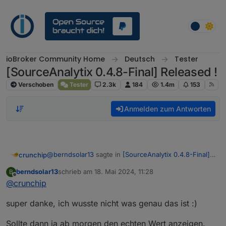
Weiter zum Inhalt
ioBroker Community Home
Deutsch
Tester
[SourceAnalytix 0.4.8-Final] Released !
Verschoben
Tester
2.3k
184
1.4m
153
Anmelden zum Antworten
@
berndsolar13
sagte in
[SourceAnalytix 0.4.8-Final]
crunchip
Released !
:
berndsolar13
schrieb am
18. Mai 2024, 11:28
B
zuletzt editiert von
Offline
@
crunchip
praktischer, da heute immer heute
super danke, ich wusste nicht was genau das ist :)
Sollte dann ja ab morgen den echten Wert anzeigen.
wäre dein aktueller Zählerstand