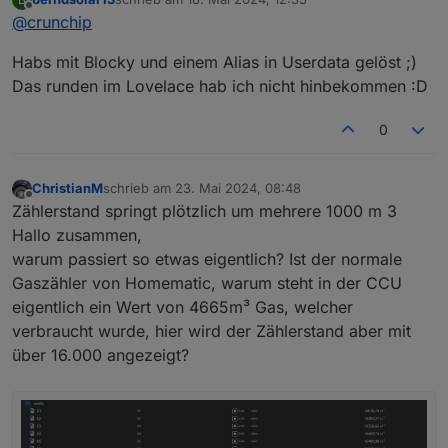
zuletzt editiert von
Offline
@
crunchip
Habs mit Blocky und einem Alias in Userdata gelöst ;)
Das runden im Lovelace hab ich nicht hinbekommen :D
0
ChristianM
schrieb am
23. Mai 2024, 08:48
zuletzt editiert von
Offline
Zählerstand springt plötzlich um mehrere 1000 m 3
Hallo zusammen,
warum passiert so etwas eigentlich? Ist der normale
Gaszähler von Homematic, warum steht in der CCU
eigentlich ein Wert von 4665m³ Gas, welcher
verbraucht wurde, hier wird der Zählerstand aber mit
über 16.000 angezeigt?