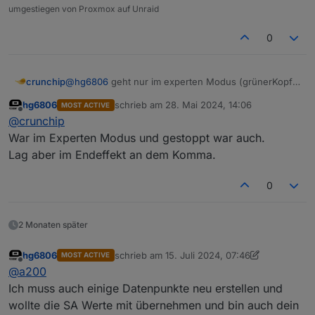
umgestiegen von Proxmox auf Unraid
0
crunchip
@
hg6806
geht nur im experten Modus (grünerKopf)
oben in der Leiste
hg6806
schrieb am
28. Mai 2024, 14:06
MOST ACTIVE
Und wichtig, Instanz muss dazu gestoppt werden.
zuletzt editiert von
Offline
@
crunchip
Ps..
In deinem Fall ist ein Komma zu viel, direkt neben
War im Experten Modus und gestoppt war auch.
dem Cursor.
Lag aber im Endeffekt an dem Komma.
0
2 Monaten später
hg6806
schrieb am
15. Juli 2024, 07:46
MOST ACTIVE
zuletzt editiert von hg6806
Offline
@
a200
Ich muss auch einige Datenpunkte neu erstellen und
wollte die SA Werte mit übernehmen und bin auch dein