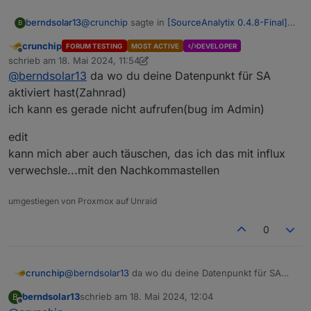
@
crunchip
sagte in
[SourceAnalytix 0.4.8-Final]
berndsolar13
B
Released !
:
crunchip
FORUM TESTING
MOST ACTIVE
DEVELOPER
Offline
oder aber auch im Adapter direkt, mit wie
schrieb am
18. Mai 2024, 11:54
zuletzt editiert von crunchip
viel Stellen nach dem Komma gerechnet
@
berndsolar13
da wo du deine Datenpunkt für SA
das wäre am besten
werden soll
aktiviert hast(Zahnrad)
Ich finde in der Adapter Einstellung nur
ich kann es gerade nicht aufrufen(bug im Admin)
Haupt einstellung, da wo ich Häkchen setzen
Den Punkt wo man die Kommastellen angibt,
kann und
finde ich irgendwie nicht.
edit
Preisdefinitionen, da wo ich eingebe, was 1 kwh
in Euro kostet.
kann mich aber auch täuschen, das ich das mit influx
verwechsle...mit den Nachkommastellen
umgestiegen von Proxmox auf Unraid
0
@
berndsolar13
da wo du deine Datenpunkt für SA
crunchip
aktiviert hast(Zahnrad)
berndsolar13
schrieb am
18. Mai 2024, 12:04
B
ich kann es gerade nicht aufrufen(bug im Admin)
edit
zuletzt editiert von
Offline