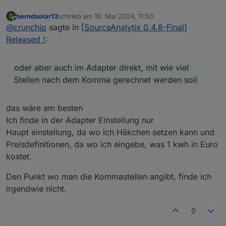
5 Kommastellen sind irgendwie unschön :D
berndsolar13
schrieb am
18. Mai 2024, 11:50
B
zuletzt editiert von
Offline
@
crunchip
sagte in
[SourceAnalytix 0.4.8-Final]
Released !
:
oder aber auch im Adapter direkt, mit wie viel
Stellen nach dem Komma gerechnet werden soll
das wäre am besten
Ich finde in der Adapter Einstellung nur
Haupt einstellung, da wo ich Häkchen setzen kann und
Preisdefinitionen, da wo ich eingebe, was 1 kwh in Euro
kostet.
Den Punkt wo man die Kommastellen angibt, finde ich
irgendwie nicht.
0