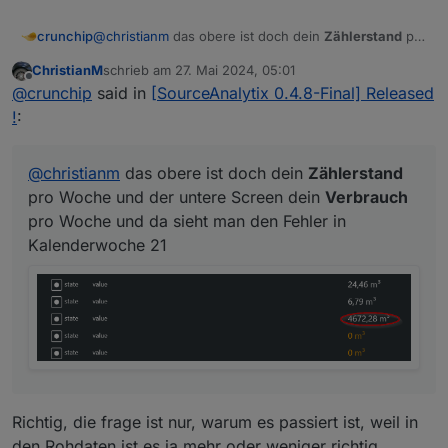
crunchip
@
christianm
das obere ist doch dein
Zählerstand
pro
Woche und der untere Screen dein
Verbrauch
pro
ChristianM
schrieb am
27. Mai 2024, 05:01
Woche und da sieht man den Fehler in
zuletzt editiert von
Offline
@
crunchip
said in
[SourceAnalytix 0.4.8-Final] Released
Kalenderwoche 21
!
:
@
christianm
das obere ist doch dein
Zählerstand
pro Woche und der untere Screen dein
Verbrauch
pro Woche und da sieht man den Fehler in
Kalenderwoche 21
Richtig, die frage ist nur, warum es passiert ist, weil in
den Rohdaten ist es ja mehr oder weniger richtig.