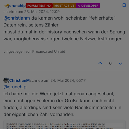
crunchip
FORUM TESTING
MOST ACTIVE
DEVELOPER
Offline
schrieb am
23. Mai 2024, 12:09
zuletzt editiert von
@
christianm
da kamen wohl scheinbar "fehlerhafte"
Daten rein, seitens Zähler
musst du mal in der history nachsehen wann der Sprung
war, möglicherweise irgendwelche Netzwerkstörungen
umgestiegen von Proxmox auf Unraid
0
ChristianM
schrieb am
24. Mai 2024, 05:17
zuletzt editiert von
Offline
@
crunchip
Ich habe mir die Werte jetzt mal genau angeschaut,
einen richtigen Fehler in der Größe konnte ich nicht
finden, allerdings sind sehr viele Nachkommastellen in
der eigentlichen Zahl vorhanden.