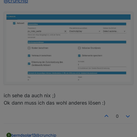
@
crunchip
kann mich aber auch täuschen, das ich das mit influx
verwechsle...mit den Nachkommastellen
ich sehe da auch nix ;)
Ok dann muss ich das wohl anderes lösen :)
0
@
crunchip
berndsolar13
B