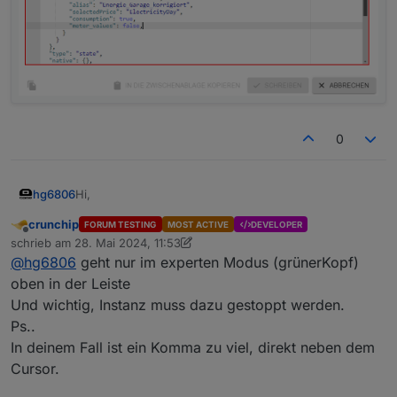
0
Hi,
hg6806
crunchip
FORUM TESTING
MOST ACTIVE
DEVELOPER
leider hängt es bei mir am Workaround durch einen
Offline
schrieb am
28. Mai 2024, 11:53
Geräte-Reset.
zuletzt editiert von crunchip
@
hg6806
geht nur im experten Modus (grünerKopf)
Und zwar kann ich die Zeilen nicht löschen, bzw. den
JSON zurückschreiben.
oben in der Leiste
Und wichtig, Instanz muss dazu gestoppt werden.
Ps..
In deinem Fall ist ein Komma zu viel, direkt neben dem
Cursor.