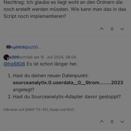
Nachtrag: Ich glaube es liegt wohl an den Ordnern die
noch erstellt werden müssten. Wie kann man das in das
Script noch implementieren?
0
@
a200
hg6806
Ich muss auch einige Datenpunkte neu erstellen und
a200
schrieb am
15. Juli 2024, 08:04
wollte die SA Werte mit übernehmen und bin auch
Nachtrag: Ich glaube es liegt wohl an den Ordnern die
zuletzt editiert von
Offline
@
hg6806
Es ist schon länger her.
dein Script gestoßen.
noch erstellt werden müssten. Wie kann man das in
Allerdings funktioniert es nicht und ich bekomme
das Script noch implementieren?
Hast du deinen neuen Datenpunkt:
Warnings.
Und zwar wollte ich es nur vorerst mal mit dem Ordner
sourceanalytix.0.userdata__0__Strom........2023
"2023" tun.
angelegt?
Hast du Sourceanalytix-Adapter davor gestoppt?
IoBroker auf QNAP TS-451, Raspi und NUC
0