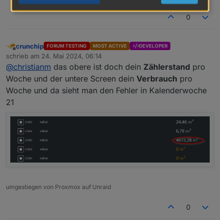
0
crunchip
FORUM TESTING
MOST ACTIVE
DEVELOPER
Offline
schrieb am
24. Mai 2024, 06:14
zuletzt editiert von
@
christianm
das obere ist doch dein
Zählerstand
pro
Woche und der untere Screen dein
Verbrauch
pro
Woche und da sieht man den Fehler in Kalenderwoche
21
umgestiegen von Proxmox auf Unraid
0