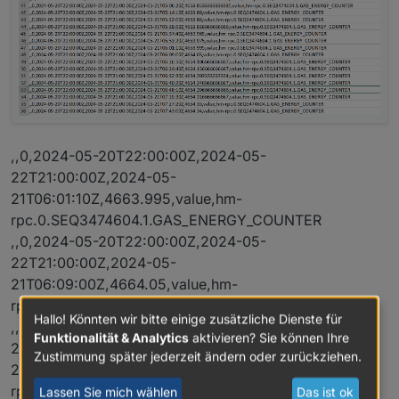
,,0,2024-05-20T22:00:00Z,2024-05-
22T21:00:00Z,2024-05-
21T06:01:10Z,4663.995,value,hm-
rpc.0.SEQ3474604.1.GAS_ENERGY_COUNTER
,,0,2024-05-20T22:00:00Z,2024-05-
22T21:00:00Z,2024-05-
21T06:09:00Z,4664.05,value,hm-
rpc.0.SEQ3474604.1.GAS_ENERGY_COUNTER
Hallo! Könnten wir bitte einige zusätzliche Dienste für
,,0,2024-05-20T22:00:00Z,2024-05-
Funktionalität & Analytics
aktivieren? Sie können Ihre
22T21:00:00Z,2024-05-
Zustimmung später jederzeit ändern oder zurückziehen.
21T06:16:50Z,4664.106666666667,value,hm-
rpc.0.SEQ3474604.1.GAS_ENERGY_COUNTER
Lassen Sie mich wählen
Das ist ok