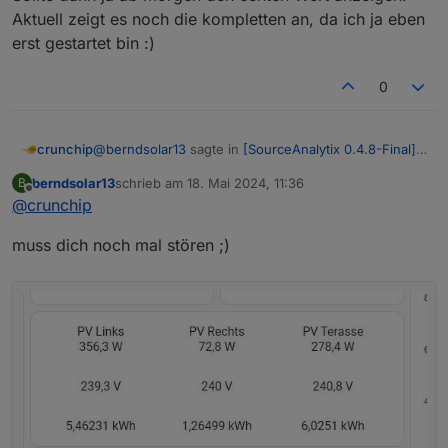
Aktuell zeigt es noch die kompletten an, da ich ja eben
erst gestartet bin :)
deine aktueller Wert für diesen Tag
0
@
berndsolar13
sagte in
[SourceAnalytix 0.4.8-Final]
crunchip
Released !
:
berndsolar13
schrieb am
18. Mai 2024, 11:36
B
zuletzt editiert von
Offline
@
crunchip
praktischer, da heute immer heute
muss dich noch mal stören ;)
wäre dein aktueller Zählerstand
deine aktueller Wert für diesen Tag