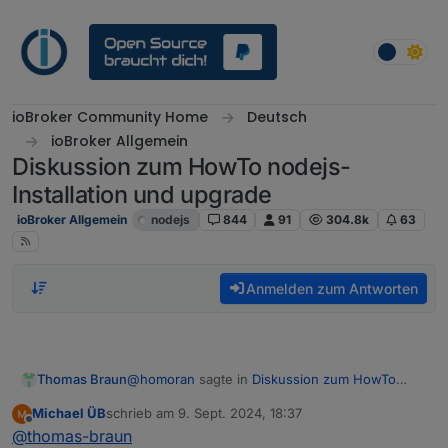
Weiter zum Inhalt
ioBroker Community Home
Deutsch
ioBroker Allgemein
Diskussion zum HowTo nodejs-
Installation und upgrade
ioBroker Allgemein
nodejs
844
91
304.8k
63
Anmelden zum Antworten
@
homoran
sagte in
Diskussion zum HowTo
Thomas Braun
nodejs-Installation und upgrade
:
Michael ÜB
schrieb am
9. Sept. 2024, 18:37
zuletzt editiert von
Offline
ob sich aber ein Backup mit controller v4
@
thomas-braun