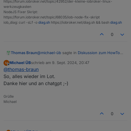
https://forum.iobroker.net/topic/42952/der-kleine-iobroker-linux-
werkzeugkasten
NodeJS Fixer Skript:
https://forum.iobroker.net/topic/68035/iob-node-fix-skript
iob_diag: curl -sLf -o
diag.sh
https://iobroker.net/diag.sh && bash
diag.sh
0
@
michael-üb
sagte in
Diskussion zum HowTo
Thomas Braun
nodejs-Installation und upgrade
:
Michael ÜB
schrieb am
9. Sept. 2024, 20:47
zuletzt editiert von
Offline
Oh doch, die Zusammenhänge sehe ich,
@
thomas-braun
sonst hätte ich ja keine Backups....
So, alles wieder im Lot.
Dann hättest du aber keine 311 Updates beim
Danke hier und an chatgpt ;-)
OS und 14 beim ioBroker verpennt. Das
Mopped hat also akuten Wartungsstau.
Grüße
Michael
0