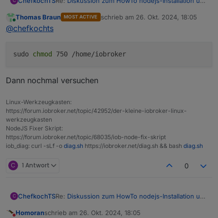
Re:
Diskussion zum HowTo nodejs-Installation und
ChefkochTS
C
upgrade
Thomas Braun
schrieb am
26. Okt. 2024, 18:05
MOST ACTIVE
Ich habe das update mit iob nodejs-update
zuletzt editiert von
Online
@
chefkochts
probiert und bekomme folgende Meldung:
chefkochts@iobroker:~$ iob nodejs-update

sudo
chmod
750 /home/iobroker
Ich wollte von 18.20.4 auf 20.18.0 kommen.
Was muss ich tun das es funktioniert?
Gruß
Dann nochmal versuchen
Thorsten
Mod-Edit:
Code/Log in Code Tags gepackt. Bitte
benutzt die Code Tags Funktion ->
</>
Linux-Werkzeugkasten:
Hier
gehts zur Hilfe.
https://forum.iobroker.net/topic/42952/der-kleine-iobroker-linux-
werkzeugkasten
NodeJS Fixer Skript:
https://forum.iobroker.net/topic/68035/iob-node-fix-skript
iob_diag: curl -sLf -o
diag.sh
https://iobroker.net/diag.sh && bash
diag.sh
C
1 Antwort
0
Re:
Diskussion zum HowTo nodejs-Installation und
ChefkochTS
C
upgrade
Homoran
schrieb am
26. Okt. 2024, 18:05
Ich habe das update mit iob nodejs-update
zuletzt editiert von