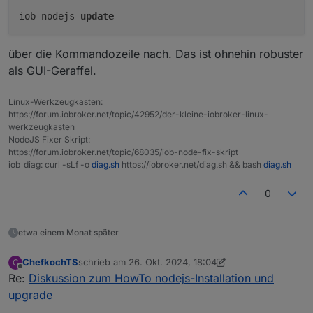
nun - gehangen hat es anscheindend, weil iob source
analytix installieren wollte, was nicht funktioniert hat (ich
iob nodejs
-
update
hatte SA auf dem alten RPi drauf, es aber nach dem
Umstieg auf den Rpi5 (noch) nicht wieder installiert)
über die Kommandozeile nach. Das ist ohnehin robuster
Von daher scheint erstmal alles wieder ok zu sein.
als GUI-Geraffel.
Linux-Werkzeugkasten:
https://forum.iobroker.net/topic/42952/der-kleine-iobroker-linux-
werkzeugkasten
NodeJS Fixer Skript:
https://forum.iobroker.net/topic/68035/iob-node-fix-skript
iob_diag: curl -sLf -o
diag.sh
https://iobroker.net/diag.sh && bash
diag.sh
0
etwa einem Monat später
ChefkochTS
schrieb am
26. Okt. 2024, 18:04
C
zuletzt editiert von Negalein
Offline
Re:
Diskussion zum HowTo nodejs-Installation und
upgrade