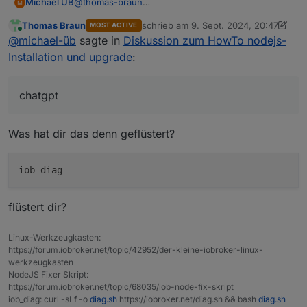
Michael ÜB
@
thomas-braun
So, alles wieder im Lot.
Thomas Braun
schrieb am
9. Sept. 2024, 20:47
MOST ACTIVE
Danke hier und an chatgpt ;-)
zuletzt editiert von Thomas Braun
9. S
Online
@
michael-üb
sagte in
Diskussion zum HowTo nodejs-
Installation und upgrade
:
chatgpt
Was hat dir das denn geflüstert?
flüstert dir?
Linux-Werkzeugkasten:
https://forum.iobroker.net/topic/42952/der-kleine-iobroker-linux-
werkzeugkasten
NodeJS Fixer Skript:
https://forum.iobroker.net/topic/68035/iob-node-fix-skript
iob_diag: curl -sLf -o
diag.sh
https://iobroker.net/diag.sh && bash
diag.sh