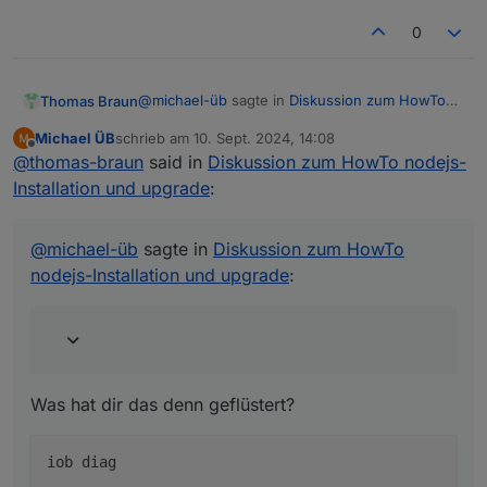
0
@
michael-üb
sagte in
Diskussion zum HowTo
Thomas Braun
nodejs-Installation und upgrade
:
Michael ÜB
schrieb am
10. Sept. 2024, 14:08
zuletzt editiert von
Offline
chatgpt
@
thomas-braun
said in
Diskussion zum HowTo nodejs-
Installation und upgrade
:
Was hat dir das denn geflüstert?
@
michael-üb
sagte in
Diskussion zum HowTo
nodejs-Installation und upgrade
:
flüstert dir?
Was hat dir das denn geflüstert?