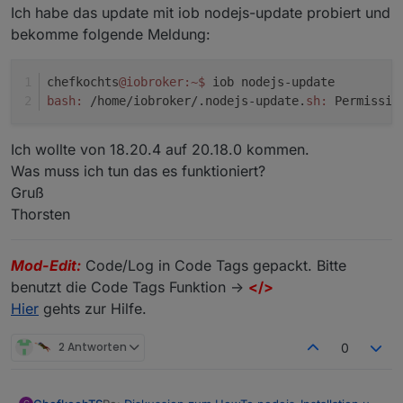
Ich habe das update mit iob nodejs-update probiert und
bekomme folgende Meldung:
chefkochts
@iobroker
:~
$ 
iob nodejs-update
bash:
 /home/iobroker/.nodejs-update.
sh:
 Permissio
Ich wollte von 18.20.4 auf 20.18.0 kommen.
Was muss ich tun das es funktioniert?
Gruß
Thorsten
Mod-Edit:
Code/Log in Code Tags gepackt. Bitte
benutzt die Code Tags Funktion ->
</>
Hier
gehts zur Hilfe.
2 Antworten
0