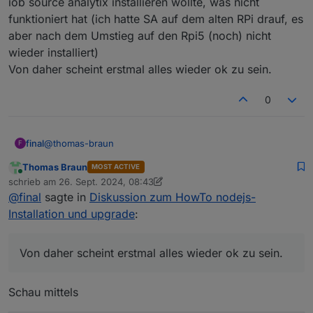
iob source analytix installieren wollte, was nicht
+ system.adapter.admin.0                  
funktioniert hat (ich hatte SA auf dem alten RPi drauf, es
+ system.adapter.web.0                    
aber nach dem Umstieg auf den Rpi5 (noch) nicht
Objects: 		2111

wieder installiert)
States: 		1842

Von daher scheint erstmal alles wieder ok zu sein.
Size of iob-Database:

0
17M	/opt/iobroker/iobroker-data/objects
1.2M	/opt/iobroker/iobroker-data/states.
@
thomas-braun
final
F
Thomas Braun
MOST ACTIVE
Moin.
Online
schrieb am
26. Sept. 2024, 08:43
Ich habe in der Weboberfläche das node.js Update
zuletzt editiert von Thomas Braun
@
final
sagte in
Diskussion zum HowTo nodejs-
angeklickt. Was auch immer mich geritten hat ...?
Jetzt dreht sich im Dialogfenster dazu dauerhaft ein
Installation und upgrade
:
blauer Kreis seit geraumer Zeit. Muss ich mir Sorgen
machen?
Von daher scheint erstmal alles wieder ok zu sein.
EDIT: läuft immer noch. Kann ich das irgendwie
abbrechen?
EDIT 2: so, ich hab grad mal die Website reloaded. Danach
Schau mittels
war das Dialogfenster weg. node.js und npm sind aktuell