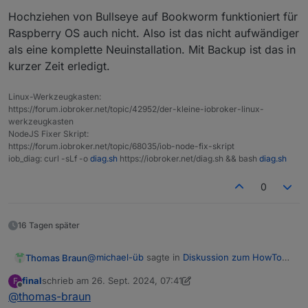
Was hat dir das denn geflüstert?
Mem:
1.
8G
1.
0G
184M
Hochziehen von Bullseye auf Bookworm funktioniert für
Swap:
99M
6.
0M
93M
   Static hostname: michisraspi

Raspberry OS auch nicht. Also ist das nicht aufwändiger
Total:
1.
9G
1.
0G
278M
         Icon name: computer

als eine komplette Neuinstallation. Mit Backup ist das in
  Operating System: Raspbian GNU/Linux 11 (
flüstert dir?
Active iob-Instances:
            Kernel: Linux 6.1.21-v8+

13
kurzer Zeit erledigt.
      Architecture: arm64

Upgrade policy:
none
Linux-Werkzeugkasten:
Installation: 		native

ioBroker Core:
js-controller
6.0
.
https://forum.iobroker.net/topic/42952/der-kleine-iobroker-linux-
Kernel: 		aarch64

werkzeugkasten
admin
7.0
.
Userland: 		32 bit

NodeJS Fixer Skript:
Timezone: 		Europe/Berlin (CEST, 
https://forum.iobroker.net/topic/68035/iob-node-fix-skript
ioBroker Status:
iobroker
is
running
on
this
User-ID: 		1000

iob_diag: curl -sLf -o
diag.sh
https://iobroker.net/diag.sh && bash
diag.sh
Display-Server: 	false

Boot Target: 		multi-user.target

0
Objects type:
jsonl
Pending OS-Updates: 	0

States  type:
jsonl
Pending iob updates: 	5

16 Tagen später
Status admin and web instance:
Nodejs-Installation:

+
system.adapter.admin.0                  : admin   
@
michael-üb
sagte in
Diskussion zum HowTo
Thomas Braun
/usr/bin/nodejs 	v20.17.0

+
system.adapter.web.0                    : web     
nodejs-Installation und upgrade
:
/usr/bin/node 		v20.17.0

final
schrieb am
26. Sept. 2024, 07:41
F
/usr/bin/npm 		10.8.2

zuletzt editiert von final
Offline
@
thomas-braun
hochziehen mit allem Gedöns
Objects:
2111
/usr/bin/npx 		10.8.2
