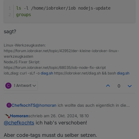
ls
 -l /home/iobroker/iob nodejs-update
groups
sagt?
Linux-Werkzeugkasten:
https://forum.iobroker.net/topic/42952/der-kleine-iobroker-linux-
werkzeugkasten
NodeJS Fixer Skript:
https://forum.iobroker.net/topic/68035/iob-node-fix-skript
iob_diag: curl -sLf -o
diag.sh
https://iobroker.net/diag.sh && bash
diag.sh
C
1 Antwort
0
ChefkochTS
@
homoran
ich wollte das auch eigentlich in die
C
update Diskussion posten
Homoran
schrieb am
26. Okt. 2024, 18:10
zuletzt editiert von
Nicht stören
@
chefkochts
ich hab's verschoben!
Aber code-tags musst du selber setzen.