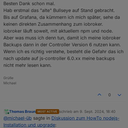
in eine Neuinstallation mit v6 einlesen lässt
Besten Dank schon mal.
Nö. Den ganzen Summs natürlich zuvor auf
???
Hab erstmal das "alte" Bullseye auf Stand gebracht.
Stand bringen. Und dann damit in den Neubau
Bis auf Grafana, da kümmern ich mich später, sehe da
umziehen.
keinen direkten Zusammenhang zum iobroker.
iobroker läuft soweit, mit aktuellem npm und node.
Aber was muss ich denn tun, damit ich meine iobroker
Backups dann in der Controller Version 6 nutzen kann.
Wenn ich es richtig verstehe, besteht die Gefahr das ich
nach update auf js-controller 6.0.xx meine backups
nicht mehr lesen kann.
Grüße
Michael
0
Thomas Braun
schrieb am
9. Sept. 2024, 18:40
MOST ACTIVE
zuletzt editiert von
Online
@
michael-üb
sagte in
Diskussion zum HowTo nodejs-
Installation und upgrade
: