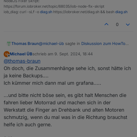
NodeJS Fixer Skript:
https://forum.iobroker.net/topic/68035/iob-node-fix-skript
iob_diag: curl -sLf -o
diag.sh
https://iobroker.net/diag.sh && bash
diag.sh
0
@
michael-üb
sagte in
Diskussion zum HowTo
Thomas Braun
nodejs-Installation und upgrade
:
Michael ÜB
schrieb am
9. Sept. 2024, 18:44
zuletzt editiert von
Offline
Bis auf Grafana, da kümmern ich mich
@
thomas-braun
später, sehe da keinen direkten
Oh doch, die Zusammenhänge sehe ich, sonst hätte ich
Nee, du sieht ja offenbar eh keine
Zusammenhang zum iobroker.
ja keine Backups....
Zusammenhänge was wichtige Updates
Ich kümmer mich dann mal um grafana.....
angeht...
Bring das ganze Konstrukt auf einen
rein.
konsistenten Stand, das gilt auch für Grafana.
...und bitte nicht böse sein, es gibt halt Menschen die
Mach einen separaten Thread auf und poste da
fahren lieber Motorrad und machen sich in der
die Langfassung von
Werkstatt die Finger an Drehbank und alten Motoren
schmutzig, wenn du mal was in die Richtung brauchst
helfe ich auch gerne.