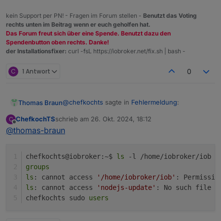
kein Support per PN! - Fragen im Forum stellen -
Benutzt das Voting
rechts unten im Beitrag wenn er euch geholfen hat.
Das Forum freut sich über eine Spende. Benutzt dazu den
Spendenbutton oben rechts. Danke!
der Installationsfixer:
curl -fsL https://iobroker.net/fix.sh | bash -
C
1 Antwort
0
@
chefkochts
sagte in
Fehlermeldung
:
Thomas Braun
ChefkochTS
schrieb am
26. Okt. 2024, 18:12
C
zuletzt editiert von
Offline
@
thomas-braun
iob nodejs-update
ls -l /home/iobroker/iob nodejs-update

chefkochts@iobroker:~$ 
ls
 -l /home/iobroker/iob n
groups
sagt?
ls
: cannot access 
'/home/iobroker/iob'
: Permissio
ls
: cannot access 
'nodejs-update'
: No such file o
chefkochts sudo 
users