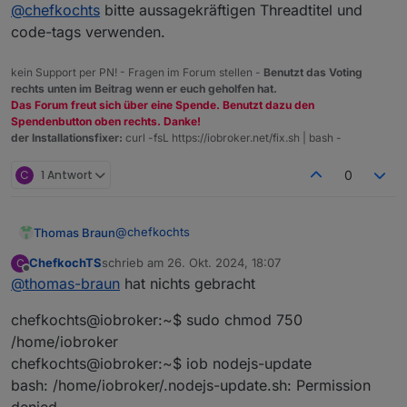
Nicht stören
@
chefkochts
bitte aussagekräftigen Threadtitel und
probiert und bekomme folgende Meldung:
chefkochts@iobroker:~$ iob nodejs-update

code-tags verwenden.
Ich wollte von 18.20.4 auf 20.18.0 kommen.
kein Support per PN! - Fragen im Forum stellen -
Benutzt das Voting
Was muss ich tun das es funktioniert?
rechts unten im Beitrag wenn er euch geholfen hat.
Gruß
Das Forum freut sich über eine Spende. Benutzt dazu den
Thorsten
Spendenbutton oben rechts. Danke!
Mod-Edit:
Code/Log in Code Tags gepackt. Bitte
der Installationsfixer:
curl -fsL https://iobroker.net/fix.sh | bash -
benutzt die Code Tags Funktion ->
</>
Hier
gehts zur Hilfe.
C
1 Antwort
0
@
chefkochts
Thomas Braun
ChefkochTS
schrieb am
26. Okt. 2024, 18:07
C
zuletzt editiert von
Offline
@
thomas-braun
hat nichts gebracht
Dann nochmal versuchen
chefkochts@iobroker:~$ sudo chmod 750
/home/iobroker
chefkochts@iobroker:~$ iob nodejs-update
bash: /home/iobroker/.nodejs-update.sh: Permission
denied