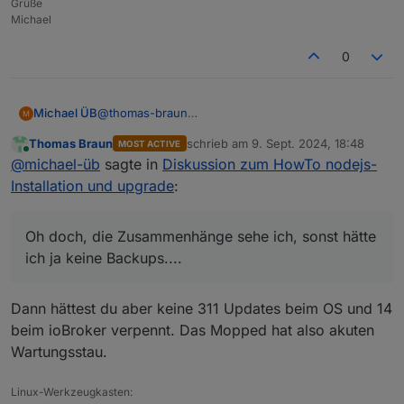
Grüße
Michael
0
@
thomas-braun
Michael ÜB
Oh doch, die Zusammenhänge sehe ich, sonst
Thomas Braun
schrieb am
9. Sept. 2024, 18:48
MOST ACTIVE
hätte ich ja keine Backups....
...und bitte nicht böse sein, es gibt halt Menschen
zuletzt editiert von
Online
@
michael-üb
sagte in
Diskussion zum HowTo nodejs-
Ich kümmer mich dann mal um grafana.....
die fahren lieber Motorrad und machen sich in der
Werkstatt die Finger an Drehbank und alten
Installation und upgrade
:
Motoren schmutzig, wenn du mal was in die
Richtung brauchst helfe ich auch gerne.
Oh doch, die Zusammenhänge sehe ich, sonst hätte
ich ja keine Backups....
Dann hättest du aber keine 311 Updates beim OS und 14
beim ioBroker verpennt. Das Mopped hat also akuten
Wartungsstau.
Linux-Werkzeugkasten: