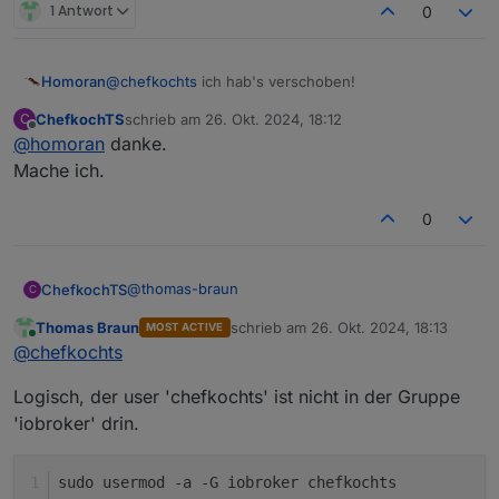
1 Antwort
0
@
chefkochts
ich hab's verschoben!
Homoran
ChefkochTS
schrieb am
26. Okt. 2024, 18:12
C
Aber code-tags musst du selber setzen.
zuletzt editiert von
Offline
@
homoran
danke.
Mache ich.
0
@
thomas-braun
ChefkochTS
C
Thomas Braun
schrieb am
26. Okt. 2024, 18:13
MOST ACTIVE
chefkochts@iobroker:~$ ls -l /home/iobroke
zuletzt editiert von
Online
@
chefkochts
groups

ls: cannot access '/home/iobroker/iob': Pe
Logisch, der user 'chefkochts' ist nicht in der Gruppe
ls: cannot access 'nodejs-update': No such
'iobroker' drin.
sudo usermod -a -G iobroker chefkochts