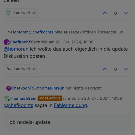
1 Antwort
0
Homoran
@
chefkochts
bitte aussagekräftigen Threadtitel und
code-tags verwenden.
ChefkochTS
schrieb am
26. Okt. 2024, 18:08
C
zuletzt editiert von
Offline
@
homoran
ich wollte das auch eigentlich in die update
Diskussion posten
1 Antwort
0
@
thomas-braun
hat nichts gebracht
ChefkochTS
C
Thomas Braun
schrieb am
26. Okt. 2024, 18:08
MOST ACTIVE
chefkochts@iobroker:~$ sudo chmod 750
zuletzt editiert von
Online
@
chefkochts
sagte in
Fehlermeldung
:
/home/iobroker
chefkochts@iobroker:~$ iob nodejs-update
bash: /home/iobroker/.nodejs-update.sh:
iob nodejs-update
Permission denied