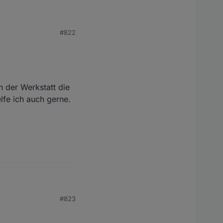
#822
iobroker.
n der Werkstatt die
lfe ich auch gerne.
#823
 der Werkstatt die
e ich auch gerne.