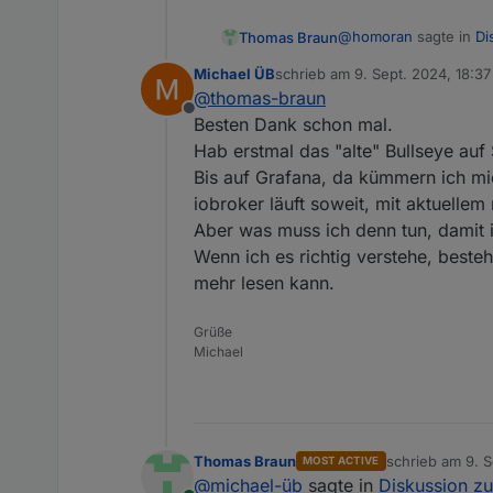
@
homoran
sagte in
Di
Thomas Braun
Michael ÜB
schrieb am
9. Sept. 2024, 18:37
zuletzt editiert von
@
thomas-braun
ob sich aber ein Bac
Offline
Besten Dank schon mal.
Hab erstmal das "alte" Bullseye auf
Nö. Den ganzen Summs
Bis auf Grafana, da kümmern ich m
iobroker läuft soweit, mit aktuelle
Aber was muss ich denn tun, damit 
Wenn ich es richtig verstehe, beste
mehr lesen kann.
Grüße
Michael
Thomas Braun
schrieb am
9. S
MOST ACTIVE
zuletzt editiert 
@
michael-üb
sagte in
Diskussion z