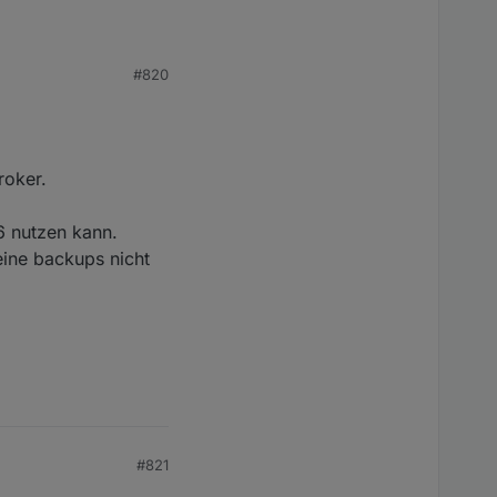
#820
ziehen.
roker.
6 nutzen kann.
eine backups nicht
#821