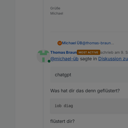
Wartungsstau.
Grüße
Michael
Michael ÜB
@
thomas-braun
So, alles wieder im Lot.
Thomas Braun
schrieb am
9. 
MOST ACTIVE
Danke hier und an chatgpt
zuletzt editier
@
michael-üb
sagte in
Diskussion z
Online
chatgpt
Was hat dir das denn geflüstert?
flüstert dir?