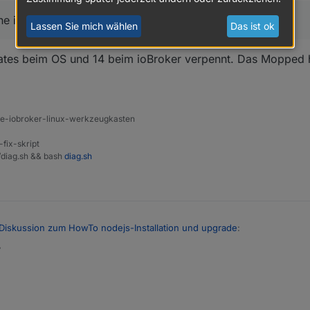
ich, sonst hätte ich ja keine Backups....
Lassen Sie mich wählen
Das ist ok
ates beim OS und 14 beim ioBroker verpennt. Das Mopped h
ine-iobroker-linux-werkzeugkasten
-fix-skript
t/diag.sh && bash
diag.sh
Diskussion zum HowTo nodejs-Installation und upgrade
:
7
enhänge sehe ich, sonst hätte ich ja keine Backups....
keine 311 Updates beim OS und 14 beim ioBroker verpennt. Das Mopped 