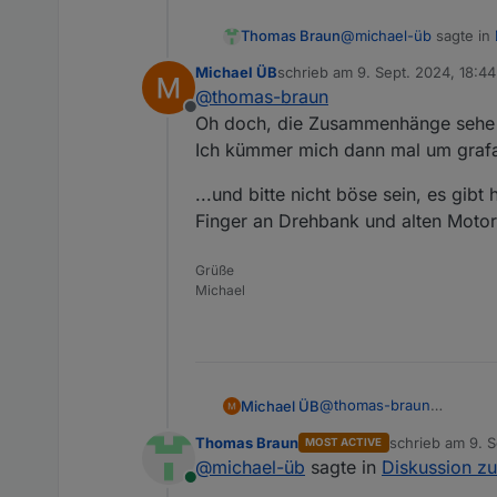
@
michael-üb
sagte in
Thomas Braun
Michael ÜB
schrieb am
9. Sept. 2024, 18:44
zuletzt editiert von
@
thomas-braun
Bis auf Grafana, d
Offline
Oh doch, die Zusammenhänge sehe ic
Ich kümmer mich dann mal um grafan
Nee, du sieht ja offe
Bring das ganze Konstr
...und bitte nicht böse sein, es gib
Mach einen separaten
Finger an Drehbank und alten Motor
rein.
Grüße
Michael
@
thomas-braun
Michael ÜB
Oh doch, die Zusammenhän
Thomas Braun
schrieb am
9. S
MOST ACTIVE
Ich kümmer mich dann mal
...und bitte nicht böse s
zuletzt editiert 
@
michael-üb
sagte in
Diskussion z
Finger an Drehbank und a
Online