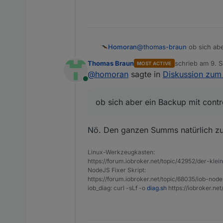
@
thomas-braun
ob sich abe
Homoran
Thomas Braun
schrieb am
9. S
MOST ACTIVE
@
michael-üb
zuletzt editiert 
@
homoran
sagte in
Diskussion zum 
je größer due Sprünge, des
Online
ob sich aber ein Backup mit contro
Nö. Den ganzen Summs natürlich zu
Linux-Werkzeugkasten:
https://forum.iobroker.net/topic/42952/der-kle
NodeJS Fixer Skript:
https://forum.iobroker.net/topic/68035/iob-node
iob_diag: curl -sLf -o
diag.sh
https://iobroker.ne