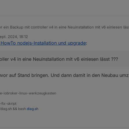
r ein Backup mit controller v4 in eine Neuinstallation mit v6 einlesen läs
ept. 2024, 18:12
von
HowTo nodejs-Installation und upgrade
:
to schwieriger bis unmöglich wird ein Update
ller v4 in eine Neuinstallation mit v6 einlesen lässt ???
vor auf Stand bringen. Und dann damit in den Neubau umz
ine-iobroker-linux-werkzeugkasten
-fix-skript
t/diag.sh && bash
diag.sh