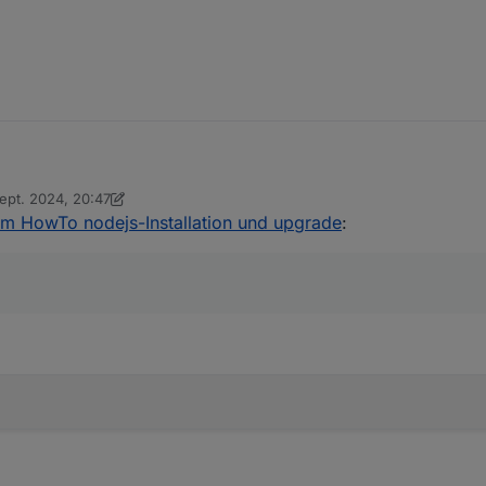
Sept. 2024, 20:47
 ;-)
t von Thomas Braun
9. Sept. 2024, 22:54
um HowTo nodejs-Installation und upgrade
: