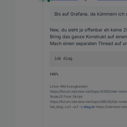
Online
Bis auf Grafana, da kümmern ich
Nee, du sieht ja offenbar eh keine
Bring das ganze Konstrukt auf einen
Mach einen separaten Thread auf u
rein.
Linux-Werkzeugkasten:
https://forum.iobroker.net/topic/42952/der-kle
NodeJS Fixer Skript:
https://forum.iobroker.net/topic/68035/iob-node
iob_diag: curl -sLf -o
diag.sh
https://iobroker.ne