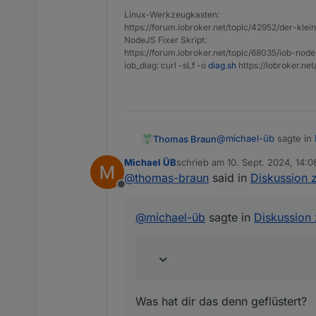
Linux-Werkzeugkasten:
https://forum.iobroker.net/topic/42952/der-kle
NodeJS Fixer Skript:
https://forum.iobroker.net/topic/68035/iob-node
iob_diag: curl -sLf -o
diag.sh
https://iobroker.ne
@
michael-üb
sagte in
Thomas Braun
Michael ÜB
schrieb am
10. Sept. 2024, 14:0
zuletzt editiert von
@
thomas-braun
said in
Diskussion 
chatgpt
Offline
Was hat dir das denn g
@
michael-üb
sagte in
Diskussion
flüstert dir?
Was hat dir das denn geflüstert?