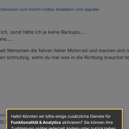
Diskussion zum HowTo nodejs-Installation und upgrade
:
a kümmern ich mich später, sehe da keinen direkten Zusammenhang zum 
h, sonst hätte ich ja keine Backups....
a.....
nbar eh keine Zusammenhänge was wichtige Updates angeht...
ukt auf einen konsistenten Stand, das gilt auch für Grafana.
t halt Menschen die fahren lieber Motorrad und machen sich i
 Thread auf und poste da die Langfassung von
en schmutzig, wenn du mal was in die Richtung brauchst he
ge sehe ich, sonst hätte ich ja keine Backups....
ept. 2024, 18:48
Hallo! Könnten wir bitte einige zusätzliche Dienste für
 um grafana.....
ein, es gibt halt Menschen die fahren lieber Motorrad und machen sich in
von
um HowTo nodejs-Installation und upgrade
:
lten Motoren schmutzig, wenn du mal was in die Richtung brauchst helf
Funktionalität & Analytics
aktivieren? Sie können Ihre
Zustimmung später jederzeit ändern oder zurückziehen.