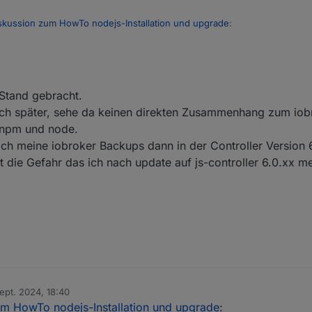
skussion zum HowTo nodejs-Installation und upgrade
:
kup mit controller v4 in eine Neuinstallation mit v6 einlesen lässt ???
 Stand gebracht.
 natürlich zuvor auf Stand bringen. Und dann damit in den Neubau um
ich später, sehe da keinen direkten Zusammenhang zum iob
m npm und node.
ich meine iobroker Backups dann in der Controller Version 
ht die Gefahr das ich nach update auf js-controller 6.0.xx m
ept. 2024, 18:40
von
um HowTo nodejs-Installation und upgrade
: