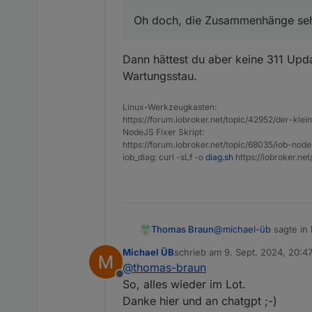
Oh doch, die Zusammenhänge sehe 
Dann hättest du aber keine 311 Upd
Wartungsstau.
Linux-Werkzeugkasten:
https://forum.iobroker.net/topic/42952/der-kle
NodeJS Fixer Skript:
https://forum.iobroker.net/topic/68035/iob-node
iob_diag: curl -sLf -o
diag.sh
https://iobroker.ne
@
michael-üb
sagte in
Thomas Braun
Michael ÜB
schrieb am
9. Sept. 2024, 20:4
zuletzt editiert von
@
thomas-braun
Oh doch, die Zusamm
Offline
So, alles wieder im Lot.
Danke hier und an chatgpt ;-)
Dann hättest du aber 