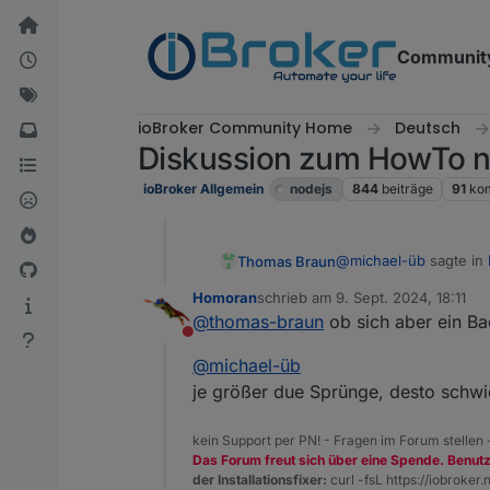
Weiter zum Inhalt
Communit
ioBroker Community Home
Deutsch
Diskussion zum HowTo no
ioBroker Allgemein
nodejs
844
beiträge
91
ko
@
michael-üb
sagte in
Thomas Braun
Homoran
schrieb am
9. Sept. 2024, 18:11
zuletzt editiert von
@
thomas-braun
ob sich aber ein Bac
Na gut ich mach mich
Nicht stören
@
michael-üb
Kannste gleich neuinst
je größer due Sprünge, desto schwi
kein Support per PN! - Fragen im Forum stellen
Das Forum freut sich über eine Spende. Benut
der Installationsfixer:
curl -fsL https://iobroker.n