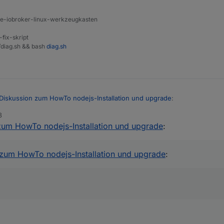
ine-iobroker-linux-werkzeugkasten
-fix-skript
t/diag.sh && bash
diag.sh
Diskussion zum HowTo nodejs-Installation und upgrade
:
8
zum HowTo nodejs-Installation und upgrade
:
eflüstert?
 zum HowTo nodejs-Installation und upgrade
: