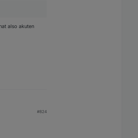
at also akuten
#824
hat also akuten