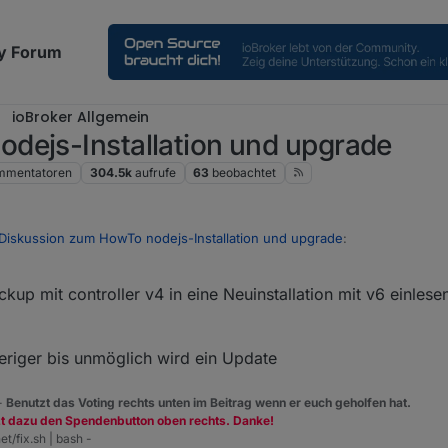
y Forum
ioBroker Allgemein
dejs-Installation und upgrade
mmentatoren
304.5k
aufrufe
63
beobachtet
Diskussion zum HowTo nodejs-Installation und upgrade
:
kup mit controller v4 in eine Neuinstallation mit v6 einlesen
 mal an die Arbeit..
allieren. Dann in der aktuellen 64Bit-Lite-Version.
eriger bis unmöglich wird ein Update
 -
Benutzt das Voting rechts unten im Beitrag wenn er euch geholfen hat.
zt dazu den Spendenbutton oben rechts. Danke!
et/fix.sh | bash -