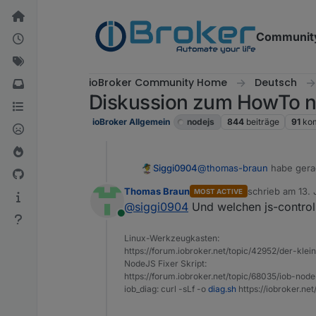
Weiter zum Inhalt
Communit
ioBroker Community Home
Deutsch
Diskussion zum HowTo no
ioBroker Allgemein
nodejs
844
beiträge
91
ko
Siggi0904
@
thomas-braun
habe ger
Thomas Braun
schrieb am
13. 
MOST ACTIVE
zuletzt editiert 
@
siggi0904
Und welchen js-controlle
Online
Linux-Werkzeugkasten:
https://forum.iobroker.net/topic/42952/der-kle
NodeJS Fixer Skript:
https://forum.iobroker.net/topic/68035/iob-node
iob_diag: curl -sLf -o
diag.sh
https://iobroker.ne