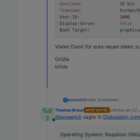
Userland:
32
Timezone:
               Europe/B
User-ID:                
1000
Display-Server:         
false
Boot Target:            graphica
Pending OS-Updates:     
0
Vielen Dand für eure neuen Ideen z
node:
 /usr/
lib
/arm-linux-gnueabi
Pending iob updates:    
0
Grüße
Ichda
nodejs:
 /usr/
lib
/arm-linux-gnuea
nodejs:
 /usr/
lib
/arm-linux-gnuea
node:
 /usr/
lib
/arm-linux-gnueabi
Hallo Zusammen
powerich
P
auch ich habe versucht ein
node:
 /usr/
lib
/arm-linux-gnueabi
Thomas Braun
schrieb am
27. 
MOST ACTIVE
Folgendes Problem habe ic
zuletzt editier
node:
 /usr/
lib
/arm-linux-gnueabi
@
powerich
sagte in
Diskussion zum
Online
node:
 /usr/
lib
/arm-linux-gnueabi
Operating System: Raspbian GNU/
Ich habe alles versucht wa
node:
 /usr/
lib
/arm-linux-gnueabi