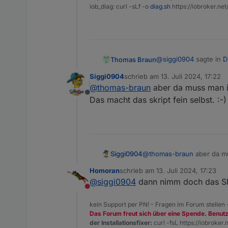
iob_diag: curl -sLf -o
diag.sh
https://iobroker.ne
@
siggi0904
sagte in
D
Thomas Braun
Siggi0904
schrieb am
13. Juli 2024, 17:22
zuletzt editiert von
@
thomas-braun
aber da muss man i
Also mach ich es pe
Offline
Das macht das skript fein selbst. :-)
Du sollst das sowieso
iob nodejs-update ist
wieder gerade zu bieg
Siggi0904
@
thomas-braun
aber da m
Das macht das skript fein se
Homoran
schrieb am
13. Juli 2024, 17:23
zuletzt editiert von
@
siggi0904
dann nimm doch das Sk
Nicht stören
kein Support per PN! - Fragen im Forum stellen
Das Forum freut sich über eine Spende. Benut
der Installationsfixer:
curl -fsL https://iobroker.n