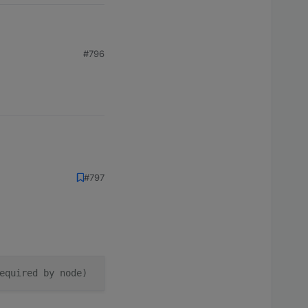
#796
#797
equired by node)