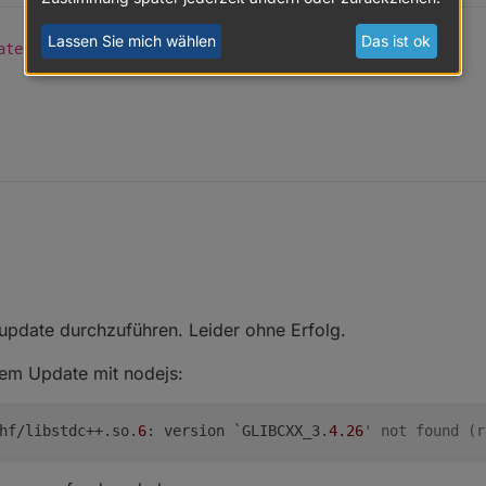
Lassen Sie mich wählen
Das ist ok
ate 20
 update durchzuführen. Leider ohne Erfolg.
em Update mit nodejs:
hf/libstdc++.so.
6
: version `GLIBCXX_3.
4.26
' not found (r