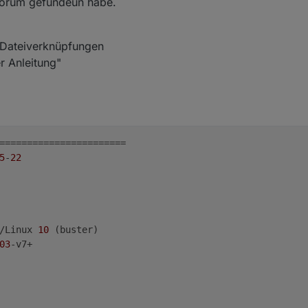
 Forum gefundeun habe.
 Dateiverknüpfungen
r Anleitung"
=======================

5
-
22
/Linux 
10
 (buster)

03
-v7+
