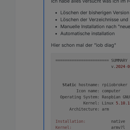
Ich habe alles versucht was ich im
Löschen der bisherigen Version
Löschen der Verzeichnisse und
Manuelle Installation nach "neue
Automatische installation
Hier schon mal der "iob diag"
======================= SUMMARY 
                        v.
2024
-
0
Static
 hostname: rpiiobroker

         Icon name: computer

  Operating System: Raspbian GNU
            Kernel: Linux 
5.10
.
1
      Architecture: arm

Installation:
Kernel: