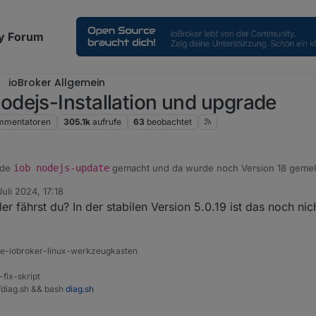
y Forum
ioBroker Allgemein
dejs-Installation und upgrade
mmentatoren
305.1k
aufrufe
63
beobachtet
ade
iob nodejs-update
gemacht und da wurde noch Ve
Juli 2024, 17:18
von
r fährst du? In der stabilen Version 5.0.19 ist das noch nich
ine-iobroker-linux-werkzeugkasten
-fix-skript
t/diag.sh && bash
diag.sh