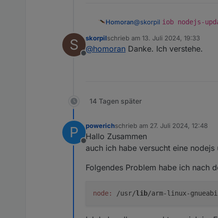
Homoran
@
skorpil
iob nodejs-upd
skorpil
schrieb am
13. Juli 2024, 19:33
S
zuletzt editiert von
@
homoran
Danke. Ich verstehe.
Offline
14 Tagen später
powerich
schrieb am
27. Juli 2024, 12:48
P
zuletzt editiert von
Hallo Zusammen
Offline
auch ich habe versucht eine nodejs
Folgendes Problem habe ich nach d
node:
 /usr/
lib
/arm-linux-gnueabi