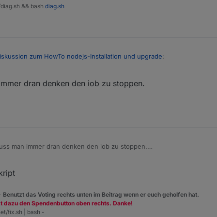
t/diag.sh && bash
diag.sh
iskussion zum HowTo nodejs-Installation und upgrade
:
mmer dran denken den iob zu stoppen.
r apt.
 primär per apt machen.
 nur zum Wechsel der Major-Version gedacht und um verfummelte sonstig
en.
uss man immer dran denken den iob zu stoppen.
lbst. :-)
ript
 -
Benutzt das Voting rechts unten im Beitrag wenn er euch geholfen hat.
zt dazu den Spendenbutton oben rechts. Danke!
et/fix.sh | bash -