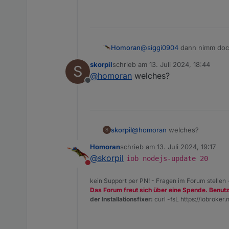
Homoran
@
siggi0904
dann nimm doch
skorpil
schrieb am
13. Juli 2024, 18:44
S
zuletzt editiert von
@
homoran
welches?
Offline
skorpil
@
homoran
welches?
S
Homoran
schrieb am
13. Juli 2024, 19:17
zuletzt editiert von
@
skorpil
iob nodejs-update 20
Nicht stören
kein Support per PN! - Fragen im Forum stellen
Das Forum freut sich über eine Spende. Benut
der Installationsfixer:
curl -fsL https://iobroker.n