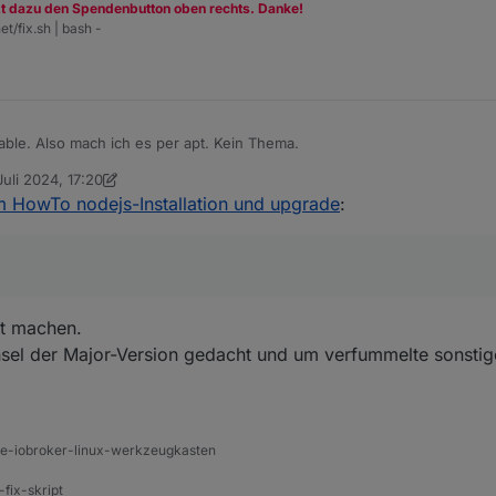
zt dazu den Spendenbutton oben rechts. Danke!
et/fix.sh | bash -
table. Also mach ich es per apt. Kein Thema.
Juli 2024, 17:20
t von Thomas Braun
m HowTo nodejs-Installation und upgrade
:
pt machen.
sel der Major-Version gedacht und um verfummelte sonstige
ine-iobroker-linux-werkzeugkasten
-fix-skript