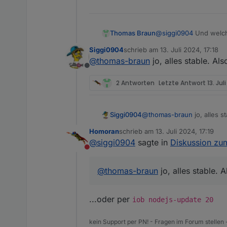
Thomas Braun
@
siggi0904
Und welche
Siggi0904
schrieb am
13. Juli 2024, 17:18
zuletzt editiert von
@
thomas-braun
jo, alles stable. Al
Offline
2 Antworten
Letzte Antwort
13. Jul
Siggi0904
@
thomas-braun
jo, alles s
Homoran
schrieb am
13. Juli 2024, 17:19
zuletzt editiert von
@
siggi0904
sagte in
Diskussion zu
Nicht stören
@
thomas-braun
jo, alles stable. 
...oder per
iob nodejs-update 20
kein Support per PN! - Fragen im Forum stellen