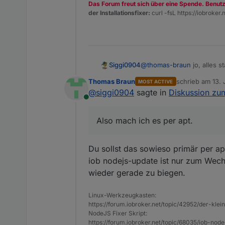
Das Forum freut sich über eine Spende. Benut
der Installationsfixer:
curl -fsL https://iobroker.n
Siggi0904
@
thomas-braun
jo, alles s
Thomas Braun
schrieb am
13. 
MOST ACTIVE
zuletzt editier
@
siggi0904
sagte in
Diskussion zu
Online
Also mach ich es per apt.
Du sollst das sowieso primär per a
iob nodejs-update ist nur zum Wech
wieder gerade zu biegen.
Linux-Werkzeugkasten:
https://forum.iobroker.net/topic/42952/der-kle
NodeJS Fixer Skript:
https://forum.iobroker.net/topic/68035/iob-node