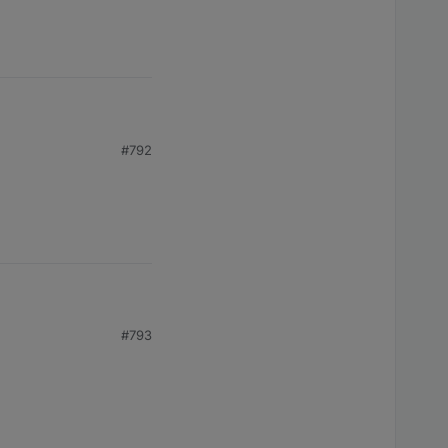
#792
e Installationen
#793