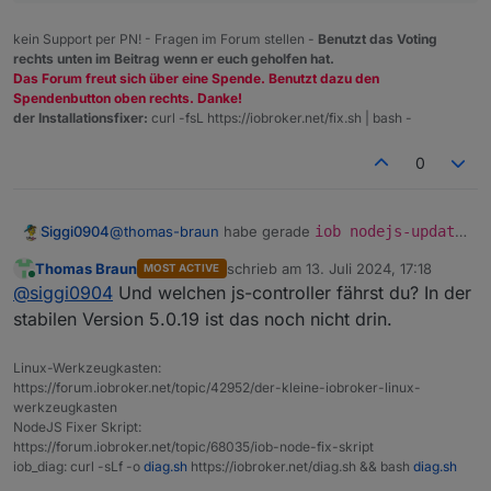
kein Support per PN! - Fragen im Forum stellen -
Benutzt das Voting
rechts unten im Beitrag wenn er euch geholfen hat.
Das Forum freut sich über eine Spende. Benutzt dazu den
Spendenbutton oben rechts. Danke!
der Installationsfixer:
curl -fsL https://iobroker.net/fix.sh | bash -
0
Siggi0904
@
thomas-braun
habe gerade
iob nodejs-update
gemacht und da wurde noch Version 18 gemeldet.
Thomas Braun
schrieb am
13. Juli 2024, 17:18
MOST ACTIVE
zuletzt editiert von
Online
@
siggi0904
Und welchen js-controller fährst du? In der
stabilen Version 5.0.19 ist das noch nicht drin.
Linux-Werkzeugkasten:
https://forum.iobroker.net/topic/42952/der-kleine-iobroker-linux-
werkzeugkasten
NodeJS Fixer Skript:
https://forum.iobroker.net/topic/68035/iob-node-fix-skript
iob_diag: curl -sLf -o
diag.sh
https://iobroker.net/diag.sh && bash
diag.sh