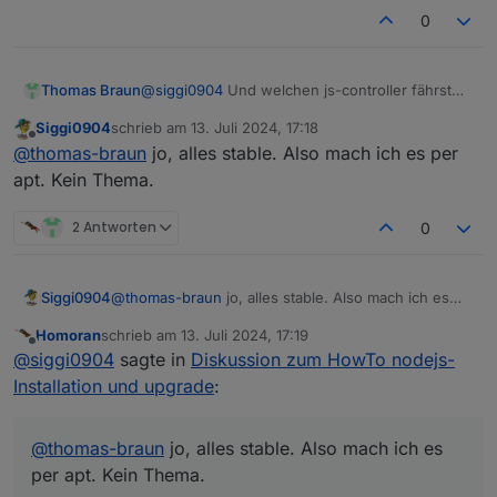
0
Thomas Braun
@
siggi0904
Und welchen js-controller fährst
du? In der stabilen Version 5.0.19 ist das noch
Siggi0904
schrieb am
13. Juli 2024, 17:18
nicht drin.
zuletzt editiert von
Offline
@
thomas-braun
jo, alles stable. Also mach ich es per
apt. Kein Thema.
2 Antworten
0
Siggi0904
@
thomas-braun
jo, alles stable. Also mach ich es
per apt. Kein Thema.
Homoran
schrieb am
13. Juli 2024, 17:19
zuletzt editiert von
Offline
@
siggi0904
sagte in
Diskussion zum HowTo nodejs-
Installation und upgrade
:
@
thomas-braun
jo, alles stable. Also mach ich es
per apt. Kein Thema.