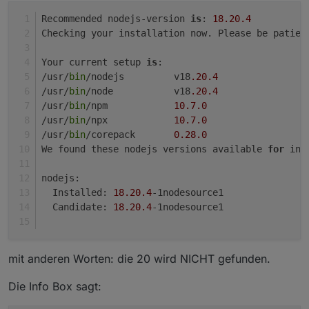
Status admin 
and
 web instance:

nodejs: /usr/lib/arm-linux-gnueabihf/libstdc
Recommended nodejs-version 
is
: 
18.20
.4
node: /usr/lib/arm-linux-gnueabihf/libstdc++
Checking your installation now. Please be patien
Objects:
/usr/bin/node

0
node: /usr/lib/arm-linux-gnueabihf/libstdc++
States:
0
node: /usr/lib/arm-linux-gnueabihf/libstdc++
Your current setup 
is
:
/usr/bin/npm

/usr/
bin
/nodejs         v18
.20
.4
Size 
of
 iob-Database:

node: /usr/lib/arm-linux-gnueabihf/libstdc++
/usr/
bin
/node           v18
.20
.4
node: /usr/lib/arm-linux-gnueabihf/libstdc++
/usr/
bin
/npm            
10.7
.0
1.3
/usr/bin/npx

/usr/
bin
/npx            
10.7
.0
1.3
node: /usr/lib/arm-linux-gnueabihf/libstdc++
/usr/
bin
/corepack       
0.28
.0
148
node: /usr/lib/arm-linux-gnueabihf/libstdc++
We found these nodejs versions available 
for
 ins
148
K    /opt/iobroker/iobroker-data/states.json

/usr/bin/corepack

node: /usr/lib/arm-linux-gnueabihf/libstdc++
nodejs:
  Installed: 
18.20
.4
-1nodesource1
Recommended versions are nodejs  and npm

Your nodejs installation is correct

  Candidate: 
18.20
.4
-1nodesource1
=================== 
END
OF
MEMORY:

              total        used        free 
mit anderen Worten: die 20 wird NICHT gefunden.
Mem:           923M         50M        113M 
Swap:           99M        2.0M         97M

Total:         1.0G         53M        211M

Die Info Box sagt: