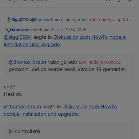
0
Nothing to do - Your installation is usi
You are running nodejs v22.4.1. Do you w
Siggi0904
@
thomas-braun
habe gerade
iob nodejs-update
gemacht und da wurde noch Version 18 gemeldet.
Homoran
schrieb am
13. Juli 2024, 17:18
Press <y> to continue or any other key t
zuletzt editiert von
Offline
@
siggi0904
sagte in
Diskussion zum HowTo nodejs-
Installation und upgrade
:
@
thomas-braun
habe gerade
iob nodejs-update
gemacht und da wurde noch Version 18 gemeldet.
und?
Hast du
@
thomas-braun
sagte in
Diskussion zum HowTo
nodejs-Installation und upgrade
:
js-controller
6