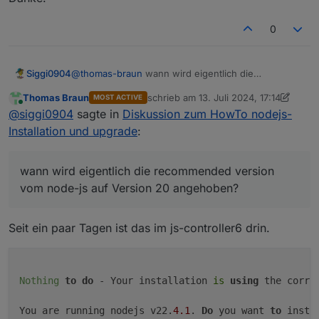
sudo apt full-upgrade

0
@
thomas-braun
wann wird eigentlich die
Siggi0904
recommended version vom node-js auf Version 20
Thomas Braun
schrieb am
13. Juli 2024, 17:14
MOST ACTIVE
angehoben?
Bei mir kommt auch die Meldung, dass Version 18
zuletzt editiert von Thomas Braun
Online
@
siggi0904
sagte in
Diskussion zum HowTo nodejs-
noch die aktuelle sei.
Danke.
Installation und upgrade
:
wann wird eigentlich die recommended version
vom node-js auf Version 20 angehoben?
Seit ein paar Tagen ist das im js-controller6 drin.
Nothing
to
do
 - Your installation 
is
using
 the correc
You are running nodejs v22.
4.1
. 
Do
 you want 
to
 insta