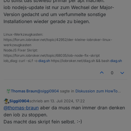
Du sollst das sowieso primär per apt machen.
iob nodejs-update ist nur zum Wechsel der Major-
Version gedacht und um verfummelte sonstige
Installationen wieder gerade zu biegen.
Linux-Werkzeugkasten:
https://forum.iobroker.net/topic/42952/der-kleine-iobroker-linux-
werkzeugkasten
NodeJS Fixer Skript:
https://forum.iobroker.net/topic/68035/iob-node-fix-skript
iob_diag: curl -sLf -o
diag.sh
https://iobroker.net/diag.sh && bash
diag.sh
0
@
siggi0904
sagte in
Diskussion zum HowTo
Thomas Braun
nodejs-Installation und upgrade
:
Siggi0904
schrieb am
13. Juli 2024, 17:22
zuletzt editiert von
Offline
Also mach ich es per apt.
@
thomas-braun
aber da muss man immer dran denken
den iob zu stoppen.
Das macht das skript fein selbst. :-)
Du sollst das sowieso primär per apt machen.
iob nodejs-update ist nur zum Wechsel der