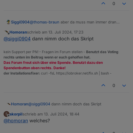
Major-Version gedacht und um verfummelte
0
sonstige Installationen wieder gerade zu
biegen.
Siggi0904
@
thomas-braun
aber da muss man immer dran
denken den iob zu stoppen.
Homoran
schrieb am
13. Juli 2024, 17:23
Das macht das skript fein selbst. :-)
zuletzt editiert von
Offline
@
siggi0904
dann nimm doch das Skript
kein Support per PN! - Fragen im Forum stellen -
Benutzt das Voting
rechts unten im Beitrag wenn er euch geholfen hat.
Das Forum freut sich über eine Spende. Benutzt dazu den
Spendenbutton oben rechts. Danke!
der Installationsfixer:
curl -fsL https://iobroker.net/fix.sh | bash -
0
Homoran
@
siggi0904
dann nimm doch das Skript
skorpil
schrieb am
13. Juli 2024, 18:44
S
zuletzt editiert von
Offline
@
homoran
welches?