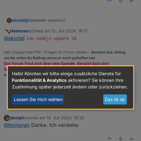
0
skorpil
@
homoran
welches?
S
Homoran
schrieb am
13. Juli 2024, 19:17
zuletzt editiert von
Offline
@
skorpil
iob nodejs-update 20
kein Support per PN! - Fragen im Forum stellen -
Benutzt das Voting
rechts unten im Beitrag wenn er euch geholfen hat.
Das Forum freut sich über eine Spende. Benutzt dazu den
Spendenbutton oben rechts. Danke!
Hallo! Könnten wir bitte einige zusätzliche Dienste für
der Installationsfixer:
curl -fsL https://iobroker.net/fix.sh | bash -
Funktionalität & Analytics
aktivieren? Sie können Ihre
Zustimmung später jederzeit ändern oder zurückziehen.
0
Lassen Sie mich wählen
Das ist ok
Homoran
@
skorpil
iob nodejs-update 20
skorpil
schrieb am
13. Juli 2024, 19:33
S
zuletzt editiert von
Offline
@
homoran
Danke. Ich verstehe.
0