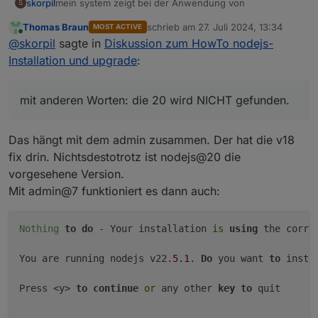
mein system zeigt bei der Anwendung von
skorpil
S
Thomas Braun
schrieb am
27. Juli 2024, 13:34
MOST ACTIVE
zuletzt editiert von
Online
@
skorpil
sagte in
Diskussion zum HowTo nodejs-
folgendes an:
Installation und upgrade
:
Recommended nodejs-version is: 18.20.4

Checking your installation now. Please be patie
mit anderen Worten: die 20 wird NICHT gefunden.
mit anderen Worten: die 20 wird NICHT gefunden.
Your current setup is:

Die Info Box sagt:
/usr/bin/nodejs         v18.20.4

Das hängt mit dem admin zusammen. Der hat die v18
/usr/bin/node           v18.20.4

fix drin. Nichtsdestotrotz ist nodejs@20 die
Plattform: linux

/usr/bin/npm            10.7.0

vorgesehene Version.
Betriebssystem: linux

/usr/bin/npx            10.7.0

meldet also auch, daß kein update notwendig ist.
Mit admin@7 funktioniert es dann auch:
Architektur: x64

/usr/bin/corepack       0.28.0

CPUs: 2

We found these nodejs versions available for in
Muß nicht eigentlich irgendwo auf die Notwendigkeit
Geschwindigkeit: 1996 MHz

auf die empfohlene 20er Version zu updaten
Nothing
to
do
 - Your installation 
is
using
 the correc
Modell: Intel(R) Celeron(R) J4125 CPU @ 2.00GHz
nodejs:

hingewiesen werden? Oder kommt das später? Oder
RAM: 3.8 GB

  Installed: 18.20.4-1nodesource1

sollte ich überhaupt updaten? Und dann mit:
System-Betriebszeit: 00:33:29

You are running nodejs v22.
5.1
. 
Do
 you want 
to
 insta
  Candidate: 18.20.4-1nodesource1

Obwohl ich ja mit der 20 es schon mal versucht habe
Node.js: v18.20.4

und dann Probleme mit httpGet hatte, wollte ich es
time: 1722086029102

Press <y> 
to
continue
or
 any other 
key
to
 quit

noch einmal versuchen.
Danke für Hilfe.
timeOffset: -120

NPM: 10.7.0
