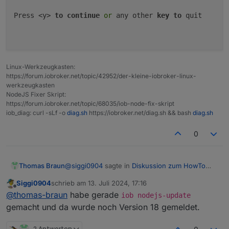
Press <y> 
to
continue
or
 any other 
key
to
 quit

Linux-Werkzeugkasten:
https://forum.iobroker.net/topic/42952/der-kleine-iobroker-linux-
werkzeugkasten
NodeJS Fixer Skript:
https://forum.iobroker.net/topic/68035/iob-node-fix-skript
iob_diag: curl -sLf -o
diag.sh
https://iobroker.net/diag.sh && bash
diag.sh
0
@
siggi0904
sagte in
Diskussion zum HowTo
Thomas Braun
nodejs-Installation und upgrade
:
Siggi0904
schrieb am
13. Juli 2024, 17:16
zuletzt editiert von
Offline
wann wird eigentlich die recommended
@
thomas-braun
habe gerade
iob nodejs-update
version vom node-js auf Version 20
gemacht und da wurde noch Version 18 gemeldet.
Seit ein paar Tagen ist das im js-controller6 drin.
angehoben?
2 Antworten