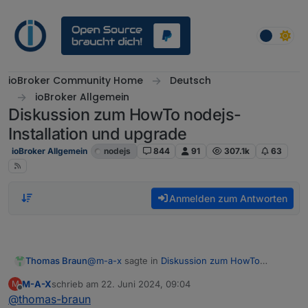
Weiter zum Inhalt
ioBroker Community Home
Deutsch
ioBroker Allgemein
Diskussion zum HowTo nodejs-
Installation und upgrade
ioBroker Allgemein
nodejs
844
91
307.1k
63
Anmelden zum Antworten
@
m-a-x
sagte in
Diskussion zum HowTo
Thomas Braun
nodejs-Installation und upgrade
:
M-A-X
schrieb am
22. Juni 2024, 09:04
M
zuletzt editiert von
Offline
@
thomas-braun
Allerdings sagt er immer noch, dass 18.x