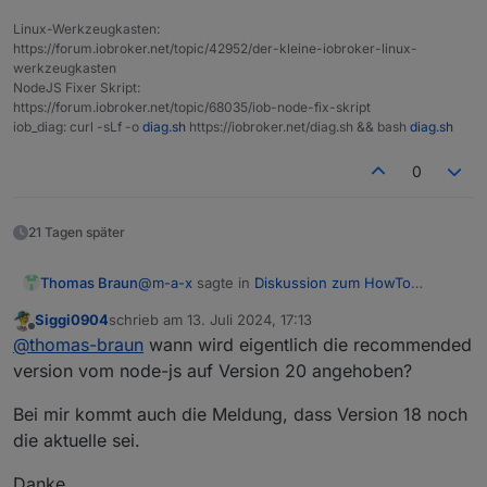
Linux-Werkzeugkasten:
https://forum.iobroker.net/topic/42952/der-kleine-iobroker-linux-
werkzeugkasten
NodeJS Fixer Skript:
https://forum.iobroker.net/topic/68035/iob-node-fix-skript
iob_diag: curl -sLf -o
diag.sh
https://iobroker.net/diag.sh && bash
diag.sh
0
21 Tagen später
@
m-a-x
sagte in
Diskussion zum HowTo
Thomas Braun
nodejs-Installation und upgrade
:
Siggi0904
schrieb am
13. Juli 2024, 17:13
zuletzt editiert von
Offline
Allerdings sagt er immer noch, dass 18.x
@
thomas-braun
wann wird eigentlich die recommended
die empfohlene Version ist.
version vom node-js auf Version 20 angehoben?
Das ist richtig, weil das im Datenpunkt, der dazu
ausgelesen wird, noch nicht richtig eingestellt
Bei mir kommt auch die Meldung, dass Version 18 noch
wurde.
Neue Versionen innerhalb des gleichen Major-
die aktuelle sei.
Releases werden im übrigen NICHT per nodejs-
update angepackt sondern wie üblich über
iob stop

Danke.
deinen Paketmanager...
sudo apt update
