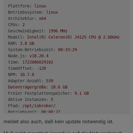
Active iob-Instances:   0

Plattform:
linux
node: /usr/lib/arm-linux-gnueabihf/libstdc++
Betriebssystem:
linux
node: /usr/lib/arm-linux-gnueabihf/libstdc++
Architektur:
x64
ioBroker Core:          js-controller

CPUs:
2
node: /usr/lib/arm-linux-gnueabihf/libstdc++
Geschwindigkeit:
1996 
MHz
                        admin

Modell:
Intel(R)
Celeron(R)
J4125
CPU
@
2.
00GHz
RAM:
3.8
GB
node: /usr/lib/arm-linux-gnueabihf/libstdc++
System-Betriebszeit:
00
:33:29
ioBroker Status:

Node.js:
v18.20.4
time:
1722086029102
Status admin and web instance:

timeOffset:
-120
Objects:                0

NPM:
10.7
.0
States:                 0

Adapter-Anzahl:
539
Datenträgergröße:
18.6
GB
Size of iob-Database:

Freier Festplattenspeicher:
9.1
GB
Aktive Instanzen:
5
1.3M    /opt/iobroker/iobroker-data/objects.
Pfad:
/opt/iobroker/
1.3M    /opt/iobroker/iobroker-data/objects.
Betriebszeit:
00
:00:22
148K    /opt/iobroker/iobroker-data/states.j
aktiv:
148K    /opt/iobroker/iobroker-data/states.j
meldet also auch, daß kein update notwendig ist.