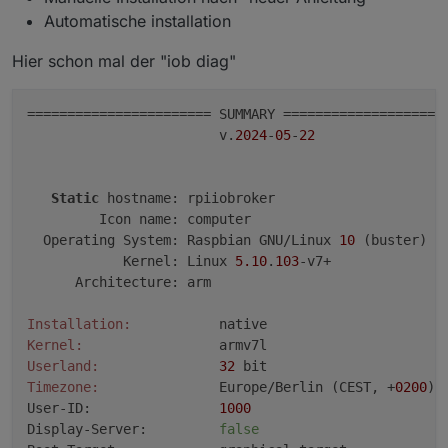
Automatische installation
Hier schon mal der "iob diag"
======================= SUMMARY =====================
                        v.
2024
-
05
-
22
Static
 hostname: rpiiobroker

         Icon name: computer

  Operating System: Raspbian GNU/Linux 
10
 (buster)

            Kernel: Linux 
5.10
.
103
-v7+

      Architecture: arm

Installation:
Kernel:
Userland:
32
Timezone:
               Europe/Berlin (CEST, +
0200
)

User-ID:                
1000
Display-Server:         
false