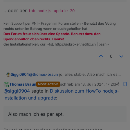
...oder per
iob nodejs-update 20
kein Support per PN! - Fragen im Forum stellen -
Benutzt das Voting
rechts unten im Beitrag wenn er euch geholfen hat.
Das Forum freut sich über eine Spende. Benutzt dazu den
Spendenbutton oben rechts. Danke!
der Installationsfixer:
curl -fsL https://iobroker.net/fix.sh | bash -
0
Siggi0904
@
thomas-braun
jo, alles stable. Also mach ich es
per apt. Kein Thema.
Thomas Braun
schrieb am
13. Juli 2024, 17:20
MOST ACTIVE
zuletzt editiert von Thomas Braun
Online
@
siggi0904
sagte in
Diskussion zum HowTo nodejs-
Installation und upgrade
:
Also mach ich es per apt.