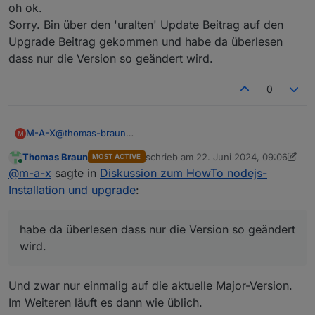
die empfohlene Version ist.
oh ok.
Das ist richtig, weil das im Datenpunkt, der dazu
Sorry. Bin über den 'uralten' Update Beitrag auf den
ausgelesen wird, noch nicht richtig eingestellt
Upgrade Beitrag gekommen und habe da überlesen
wurde.
Neue Versionen innerhalb des gleichen Major-
Releases werden im übrigen NICHT per nodejs-
dass nur die Version so geändert wird.
update angepackt sondern wie üblich über
iob stop

deinen Paketmanager...
sudo apt update

0
sudo apt full-upgrade

M-A-X
@
thomas-braun
M
oh ok.
Thomas Braun
schrieb am
22. Juni 2024, 09:06
MOST ACTIVE
Sorry. Bin über den 'uralten' Update Beitrag auf den
zuletzt editiert von Thomas Braun
Online
@
m-a-x
sagte in
Diskussion zum HowTo nodejs-
Upgrade Beitrag gekommen und habe da überlesen
dass nur die Version so geändert wird.
Installation und upgrade
:
habe da überlesen dass nur die Version so geändert
wird.
Und zwar nur einmalig auf die aktuelle Major-Version.
Im Weiteren läuft es dann wie üblich.