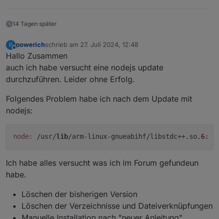
14 Tagen später
powerich
schrieb am
27. Juli 2024, 12:48
P
zuletzt editiert von
Offline
Hallo Zusammen
auch ich habe versucht eine nodejs update
durchzuführen. Leider ohne Erfolg.
Folgendes Problem habe ich nach dem Update mit
nodejs:
node:
 /usr/
lib
/arm-linux-gnueabihf/libstdc++.so.
6
: v
Ich habe alles versucht was ich im Forum gefundeun
habe.
Löschen der bisherigen Version
Löschen der Verzeichnisse und Dateiverknüpfungen
Manuelle Installation nach "neuer Anleitung"