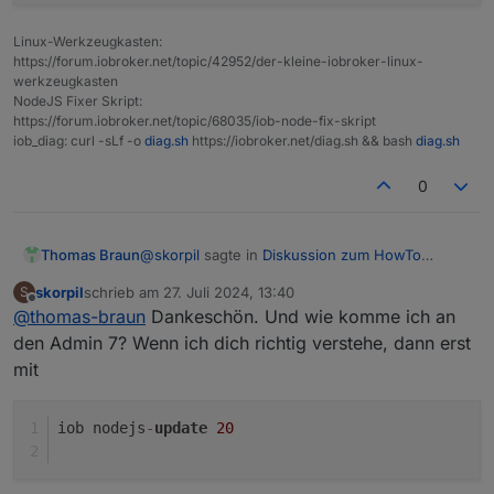
Summery aus diag im spoiler
Adapter-Anzahl: 539

Datenträgergröße: 18.6 GB

Linux-Werkzeugkasten:
Freier Festplattenspeicher: 9.1 GB

https://forum.iobroker.net/topic/42952/der-kleine-iobroker-linux-
Aktive Instanzen: 5

Spoiler
werkzeugkasten
Pfad: /opt/iobroker/

NodeJS Fixer Skript:
Betriebszeit: 00:00:22

https://forum.iobroker.net/topic/68035/iob-node-fix-skript
aktiv:

iob_diag: curl -sLf -o
diag.sh
https://iobroker.net/diag.sh && bash
diag.sh
0
@
skorpil
sagte in
Diskussion zum HowTo
Thomas Braun
nodejs-Installation und upgrade
:
skorpil
schrieb am
27. Juli 2024, 13:40
S
zuletzt editiert von
Offline
@
thomas-braun
Dankeschön. Und wie komme ich an
mit anderen Worten: die 20 wird NICHT
gefunden.
den Admin 7? Wenn ich dich richtig verstehe, dann erst
Das hängt mit dem admin zusammen. Der hat
mit
die v18 fix drin. Nichtsdestotrotz ist nodejs@20
die vorgesehene Version.
Nothing to do - Your installation is usi
Mit admin@7 funktioniert es dann auch:
iob nodejs
-
update
20
You are running nodejs v22.5.1. Do you w
Press <y> to continue or any other key t