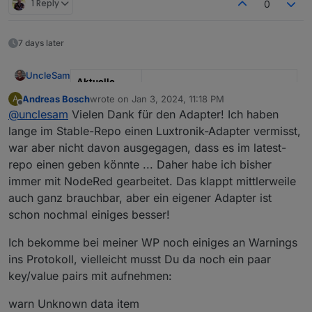
1 Reply
0
Dass der Adapter regelmäßig den Regler nicht
erreicht und das Log dabei etwas zuspamt ist halb
Ist auch behoben
so wild
7 days later
UncleSam
Aktuelle
Test Version
0.4.2
Andreas Bosch
wrote on
Jan 3, 2024, 11:18 PM
A
last edited by
Offline
@
unclesam
Vielen Dank für den Adapter! Ich haben
Veröffentlich
25.01.2022
lange im Stable-Repo einen Luxtronik-Adapter vermisst,
ungsdatum
war aber nicht davon ausgegagen, dass es im latest-
Github Link
https://github.com/UncleSamSwi
repo einen geben könnte ... Daher habe ich bisher
ss/ioBroker.luxtronik2
immer mit NodeRed gearbeitet. Das klappt mittlerweile
npm Link
iobroker.luxtronik2
auch ganz brauchbar, aber ein eigener Adapter ist
schon nochmal einiges besser!
Dieser Adapter verwendet die WebSocket und die
proprietäre Schnittstelle von Luxtronik
Ich bekomme bei meiner WP noch einiges an Warnings
Wärmepumpensteuerungen.
Bis jetzt bei mir getestet mit einer CTA Aeroheat
ins Protokoll, vielleicht musst Du da noch ein paar
16iL.
key/value pairs mit aufnehmen:
Feedback ist hier willkommen, Bugs bitte wenn
möglich gleich in GitHub erfassen.
warn Unknown data item
Bitte seid vorsichtig mit Werten ändern: ich