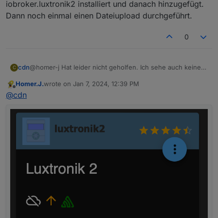
iobroker.luxtronik2 installiert und danach hinzugefügt.
Dann noch einmal einen Dateiupload durchgeführt.
0
cdn
@homer-j Hat leider nicht geholfen. Ich sehe auch keine
C
Katze. Diese sollte unter den Adaptereinstellungen zu
Homer.J.
wrote on
Jan 7, 2024, 12:39 PM
sehen sein?
last edited by
Offline
@
cdn
Ich habe den Adapter über CLI mit npm install
iobroker.luxtronik2 installiert und danach hinzugefügt.
Dann noch einmal einen Dateiupload durchgeführt.