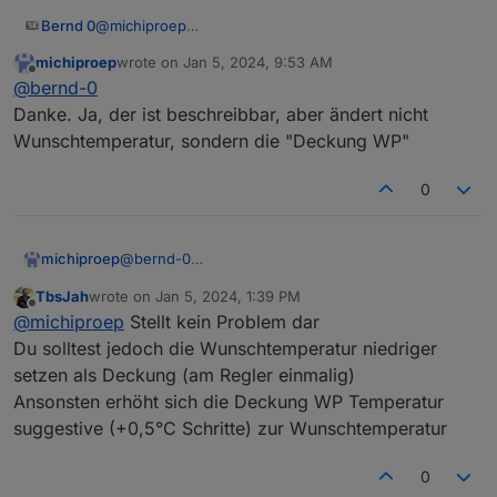
Bernd 0
@
michiproep
luxtronik2.0.parameters.warmwater_temperature sollte
michiproep
wrote on
Jan 5, 2024, 9:53 AM
schreibbar sein
last edited by
Offline
@
bernd-0
Danke. Ja, der ist beschreibbar, aber ändert nicht
Wunschtemperatur, sondern die "Deckung WP"
0
michiproep
@
bernd-0
Danke. Ja, der ist beschreibbar, aber ändert nicht
TbsJah
wrote on
Jan 5, 2024, 1:39 PM
Wunschtemperatur, sondern die "Deckung WP"
last edited by
Offline
@
michiproep
Stellt kein Problem dar
Du solltest jedoch die Wunschtemperatur niedriger
setzen als Deckung (am Regler einmalig)
Ansonsten erhöht sich die Deckung WP Temperatur
suggestive (+0,5°C Schritte) zur Wunschtemperatur
0