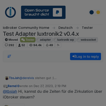
Skip to content
ioBroker Community Home
Deutsch
Tester
Test Adapter luxtronik2 v0.4.x
Moved
Tester
adapter
luxtronik wp
websocket
292
52
94.4k
49
Log in to reply
@
derelvis
stehen gut :)
TbsJah
Ich bin gerade an einer Implementierung dran
Bernd 0
wrote on
Dec 27, 2023, 2:19 PM
Da aber wenig Zeit dauert es leider etwas (>1 Woche)
Wie greifst du per Java darauf zu? (Anleitung?)
last edited by
Offline
@
tbsjah
Hi, kannst du die Zeiten für die Zirkulation über
^
@jb-m said in
Test Adapter luxtronik2 v0.4.x
:
iObroker steuern?