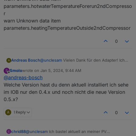
parameters.hotwaterTemperatureForerun2ndCompresso
r
warn Unknown data item
parameters.heatingTemperatureOutside2ndCompressor
0
@
unclesam
Vielen Dank für den Adapter! Ich
Andreas Bosch
A
haben lange im Stable-Repo einen Luxtronik-
Smolo
wrote on
Jan 5, 2024, 9:44 AM
S
Adapter vermisst, war aber nicht davon
Ich bekomme bei meiner WP noch einiges an
last edited by
Offline
@
andreas-bosch
ausgegagen, dass es im latest-repo einen
Warnings ins Protokoll, vielleicht musst Du da
geben könnte ... Daher habe ich bisher immer
noch ein paar key/value pairs mit aufnehmen:
warn Unknown data item
Welche Version hast du denn aktuell installiert ich sehe
mit NodeRed gearbeitet. Das klappt mittlerweile
parameters.thermal_desinfection_continuous_o
im IOB nur den 0.4.x und noch nicht die neue Version
auch ganz brauchbar, aber ein eigener Adapter
peration
0.5.x?
ist schon nochmal einiges besser!
warn Unknown data item
parameters.thermal_desinfection_on_sunday
A
1 Reply
0
warn Unknown data item
parameters.thermal_desinfection_on_saturday
warn Unknown data item
parameters.thermal_desinfection_on_friday
@
unclesam
Ich bastel aktuell an meiner PV
chrid88
warn Unknown data item