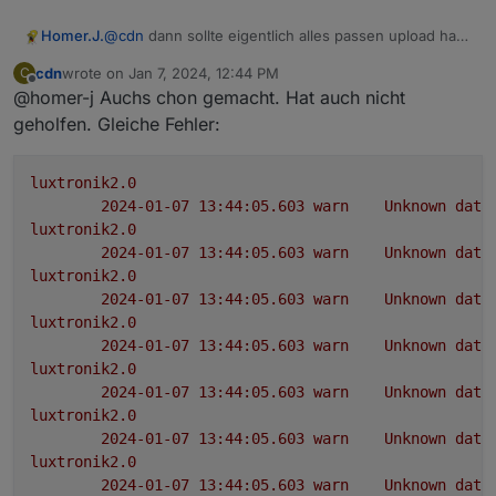
Homer.J.
@
cdn
dann sollte eigentlich alles passen upload hast
du gemacht dann wüsste ich jetzt auch nicht weiter
cdn
wrote on
Jan 7, 2024, 12:44 PM
C
wenn dann lösch vielleicht mal die Instanz und
last edited by
Offline
@homer-j Auchs chon gemacht. Hat auch nicht
installiere nach dem Upload nochmal neu.
geholfen. Gleiche Fehler:
luxtronik2.0
2024-01-07 13:44:05.603	
warn
Unknown
data
luxtronik2.0
2024-01-07 13:44:05.603	
warn
Unknown
data
luxtronik2.0
2024-01-07 13:44:05.603	
warn
Unknown
data
luxtronik2.0
2024-01-07 13:44:05.603	
warn
Unknown
data
luxtronik2.0
2024-01-07 13:44:05.603	
warn
Unknown
data
luxtronik2.0
2024-01-07 13:44:05.603	
warn
Unknown
data
luxtronik2.0
2024-01-07 13:44:05.603	
warn
Unknown
data