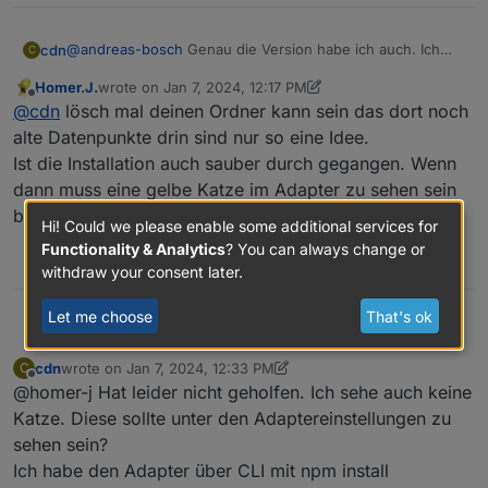
@
andreas-bosch
Genau die Version habe ich auch. Ich
cdn
C
erhalte hier allerdings weiterhin Fehlermeldungen:
Homer.J.
wrote on
Jan 7, 2024, 12:17 PM
last edited by Homer.J.
Jan 7, 2024, 1:19 PM
Offline
@
cdn
lösch mal deinen Ordner kann sein das dort noch
Bin bereits unter Adapter auf Dateiupload gegangen. Das
alte Datenpunkte drin sind nur so eine Idee.
hat allerdings nicht geholfen.
Ist die Installation auch sauber durch gegangen. Wenn
@Homer-J Die Stelle meintest du doch oder?
dann muss eine gelbe Katze im Adapter zu sehen sein
bei installierter Version.
Hi! Could we please enable some additional services for
Functionality & Analytics
? You can always change or
0
withdraw your consent later.
Let me choose
That's ok
Homer.J.
@
cdn
lösch mal deinen Ordner kann sein das dort
noch alte Datenpunkte drin sind nur so eine Idee.
cdn
wrote on
Jan 7, 2024, 12:33 PM
C
Ist die Installation auch sauber durch gegangen.
last edited by cdn
Jan 7, 2024, 1:35 PM
Offline
@homer-j Hat leider nicht geholfen. Ich sehe auch keine
Wenn dann muss eine gelbe Katze im Adapter zu
sehen sein bei installierter Version.
Katze. Diese sollte unter den Adaptereinstellungen zu
sehen sein?
Ich habe den Adapter über CLI mit npm install