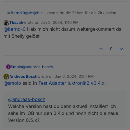
Bernd 0
@
tbsjah
Hi, kannst du die Zeiten für die Zirkulation
über iObroker steuern?
TbsJah
wrote on
Jan 5, 2024, 1:40 PM
last edited by
Offline
@
bernd-0
Hab mich nicht darum weitergekümmert da
mit Shelly gelöst
0
Smolo
@
andreas-bosch
S
Welche Version hast du denn aktuell installiert ich sehe
Andreas Bosch
wrote on
Jan 6, 2024, 3:54 PM
A
im IOB nur den 0.4.x und noch nicht die neue Version
last edited by
Offline
@
smolo
said in
Test Adapter luxtronik2 v0.4.x
:
0.5.x?
@
andreas-bosch
Welche Version hast du denn aktuell installiert ich
sehe im IOB nur den 0.4.x und noch nicht die neue
Version 0.5.x?