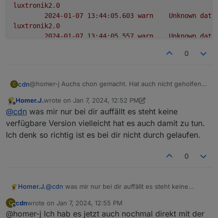
luxtronik2.0
2024-01-07 13:44:05.603	
warn
Unknown
data
luxtronik2.0
2024-01-07 13:44:05.557	
warn
Unknown
data
luxtronik2.0
0
2024-01-07 13:44:05.557	
warn
Unknown
data
luxtronik2.0
2024-01-07 13:44:05.514	
warn
Unknown
data
@homer-j Auchs chon gemacht. Hat auch nicht geholfen.
cdn
C
luxtronik2.0
Gleiche Fehler:
2024-01-07 13:44:05.514	
warn
Unknown
data
Homer.J.
wrote on
Jan 7, 2024, 12:52 PM
luxtronik2.0

last edited by Homer.J.
Jan 7, 2024, 1:53 PM
Offline
luxtronik2.0
@
cdn
was mir nur bei dir auffällt es steht keine
	2024-01-07 13:44:05.603	warn	Unknown data i
2024-01-07 13:44:03.476	
error
Couldn't
han
luxtronik2.0

verfügbare Version vielleicht hat es auch damit zu tun.
luxtronik2.0
	2024-01-07 13:44:05.603	warn	Unknown data 
Ich denk so richtig ist es bei dir nicht durch gelaufen.
2024-01-07 13:44:03.475	
error
Couldn't
han
luxtronik2.0

	2024-01-07 13:44:05.603	warn	Unknown data i
0
luxtronik2.0

	2024-01-07 13:44:05.603	warn	Unknown data 
luxtronik2.0

	2024-01-07 13:44:05.603	warn	Unknown data i
Homer.J.
@
cdn
was mir nur bei dir auffällt es steht keine
luxtronik2.0

verfügbare Version vielleicht hat es auch damit zu
cdn
wrote on
Jan 7, 2024, 12:55 PM
C
	2024-01-07 13:44:05.603	warn	Unknown data i
tun. Ich denk so richtig ist es bei dir nicht durch
last edited by
Offline
@homer-j Ich hab es jetzt auch nochmal direkt mit der
luxtronik2.0

gelaufen.