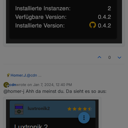
0
Homer.J.
@
cdn
cdn
wrote on
Jan 7, 2024, 12:40 PM
C
last edited by
Offline
@homer-j Ahh da meinst du. Da sieht es so aus: