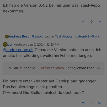
Ich hab die Version 0.4.2 bei mir über das latest-Repo
bekommen.
0
@
smolo
said in
Test Adapter luxtronik2 v0.4.x
:
Andreas Bosch
A
cdn
wrote on
Jan 7, 2024, 12:10 PM
C
last edited by
Offline
@
andreas-bosch
Genau die Version habe ich auch. Ich
@
andreas-bosch
Welche Version hast du denn aktuell
erhalte hier allerdings weiterhin Fehlermeldungen:
Ich hab die Version 0.4.2 bei mir über das
installiert ich sehe im IOB nur den 0.4.x
latest-Repo bekommen.
und noch nicht die neue Version 0.5.x?
Couldn
't
 handle 
'Informationen
.Energiemonitor' 
->
'W
Bin bereits unter Adapter auf Dateiupload gegangen.
Das hat allerdings nicht geholfen.
@Homer-J Die Stelle meintest du doch oder?
0