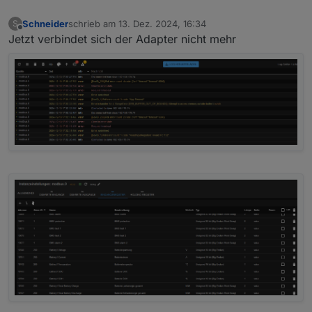
Schneider
schrieb am
13. Dez. 2024, 16:34
S
zuletzt editiert von
Offline
Jetzt verbindet sich der Adapter nicht mehr