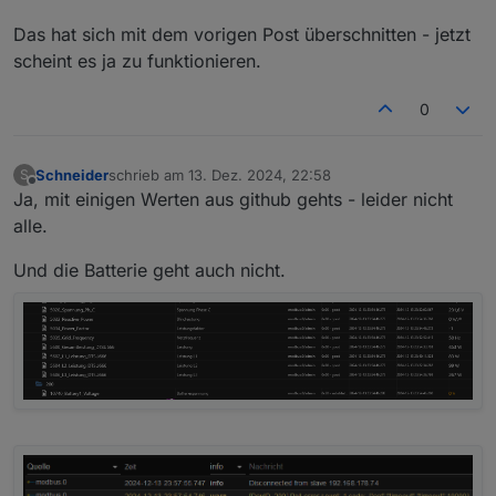
Das hat sich mit dem vorigen Post überschnitten - jetzt
scheint es ja zu funktionieren.
0
Schneider
schrieb am
13. Dez. 2024, 22:58
S
zuletzt editiert von
Offline
Ja, mit einigen Werten aus github gehts - leider nicht
alle.
Und die Batterie geht auch nicht.