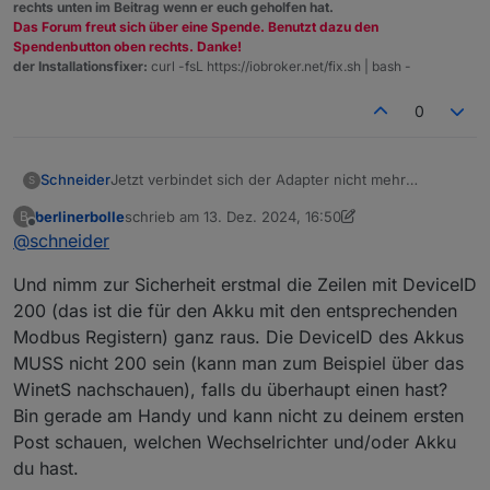
rechts unten im Beitrag wenn er euch geholfen hat.
Das Forum freut sich über eine Spende. Benutzt dazu den
Spendenbutton oben rechts. Danke!
der Installationsfixer:
curl -fsL https://iobroker.net/fix.sh | bash -
0
Jetzt verbindet sich der Adapter nicht mehr
Schneider
S
berlinerbolle
schrieb am
13. Dez. 2024, 16:50
B
zuletzt editiert von berlinerbolle
Offline
@
schneider
Und nimm zur Sicherheit erstmal die Zeilen mit DeviceID
200 (das ist die für den Akku mit den entsprechenden
Modbus Registern) ganz raus. Die DeviceID des Akkus
MUSS nicht 200 sein (kann man zum Beispiel über das
WinetS nachschauen), falls du überhaupt einen hast?
Bin gerade am Handy und kann nicht zu deinem ersten
Post schauen, welchen Wechselrichter und/oder Akku
du hast.