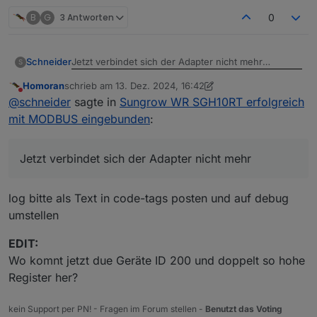
B
G
3 Antworten
0
Jetzt verbindet sich der Adapter nicht mehr
Schneider
S
Homoran
schrieb am
13. Dez. 2024, 16:42
zuletzt editiert von Homoran
Nicht stören
@
schneider
sagte in
Sungrow WR SGH10RT erfolgreich
mit MODBUS eingebunden
:
Jetzt verbindet sich der Adapter nicht mehr
log bitte als Text in code-tags posten und auf debug
umstellen
EDIT:
Wo komnt jetzt due Geräte ID 200 und doppelt so hohe
Register her?
kein Support per PN! - Fragen im Forum stellen -
Benutzt das Voting