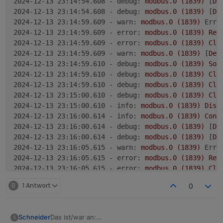
2024-12-13 23:14:54.608 - debug:
modbus.0
(1839)
 [
De
2024-12-13 23:14:54.608 - debug:
modbus.0
(1839)
 [
De
2024-12-13 23:14:59.609 - warn:
modbus.0
(1839)
Erro
2024-12-13 23:14:59.609 - error:
modbus.0
(1839)
Req
2024-12-13 23:14:59.609 - error:
modbus.0
(1839)
Cli
2024-12-13 23:14:59.609 - warn:
modbus.0
(1839)
 [
Dev
2024-12-13 23:14:59.610 - debug:
modbus.0
(1839)
Soc
2024-12-13 23:14:59.610 - debug:
modbus.0
(1839)
Cle
2024-12-13 23:14:59.610 - debug:
modbus.0
(1839)
Cle
2024-12-13 23:15:00.610 - debug:
modbus.0
(1839)
Clo
2024-12-13 23:15:00.610 - info:
modbus.0
(1839)
Disc
2024-12-13 23:16:00.614 - info:
modbus.0
(1839)
Conn
2024-12-13 23:16:00.614 - debug:
modbus.0
(1839)
 [
De
2024-12-13 23:16:00.614 - debug:
modbus.0
(1839)
 [
De
2024-12-13 23:16:05.615 - warn:
modbus.0
(1839)
Erro
2024-12-13 23:16:05.615 - error:
modbus.0
(1839)
Req
2024-12-13 23:16:05.615 - error:
modbus.0
(1839)
Cli
2024-12-13 23:16:05.615 - warn:
modbus.0
(1839)
 [
Dev
B
1 Antwort
0
2024-12-13 23:16:05.616 - debug:
modbus.0
(1839)
Soc
2024-12-13 23:16:05.616 - debug:
modbus.0
(1839)
Cle
2024-12-13 23:16:05.616 - debug:
modbus.0
(1839)
Cle
Das ist/war an:
Schneider
S
2024-12-13 23:16:06.616 - debug:
modbus.0
(1839)
Clo