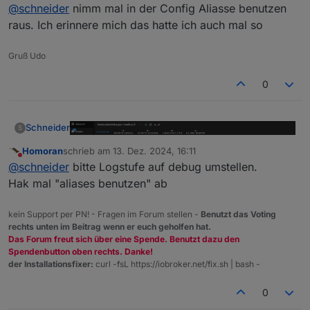
Offline
@
schneider
nimm mal in der Config Aliasse benutzen
raus. Ich erinnere mich das hatte ich auch mal so
Gruß Udo
0
Diskrete Eingänge / Ausgänge habe ich nichts
eingetragen. Ebenso ins Holding-Register.
Schneider
S
Homoran
schrieb am
13. Dez. 2024, 16:11
zuletzt editiert von
Nicht stören
@
schneider
bitte Logstufe auf debug umstellen.
Hak mal "aliases benutzen" ab
kein Support per PN! - Fragen im Forum stellen -
Benutzt das Voting
rechts unten im Beitrag wenn er euch geholfen hat.
Das Forum freut sich über eine Spende. Benutzt dazu den
Diskrete Eingänge / Ausgänge habe ich nichts
Spendenbutton oben rechts. Danke!
eingetragen. Ebenso ins Holding-Register.
der Installationsfixer:
curl -fsL https://iobroker.net/fix.sh | bash -
0