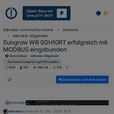
Weiter zum Inhalt
ioBroker Community Home
Deutsch
ioBroker Allgemein
Sungrow WR SGH10RT erfolgreich mit
MODBUS eingebunden
Verschoben
ioBroker Allgemein
hardware sungrow sgh10rt modbu
944
133
464.3k
125
Anmelden zum Antworten
Schneider
S
ubecker
schrieb am
13. Dez. 2024, 16:11
zuletzt editiert von