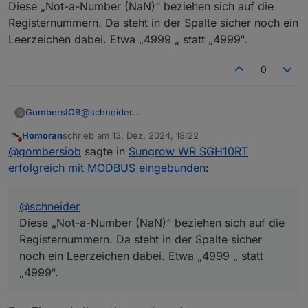
Diese „Not-a-Number (NaN)“ beziehen sich auf die
Registernummern. Da steht in der Spalte sicher noch ein
Leerzeichen dabei. Etwa „4999 „ statt „4999“.
0
GombersIOB
@
schneider
G
Diese „Not-a-Number (NaN)“ beziehen sich auf
Homoran
schrieb am
13. Dez. 2024, 18:22
die Registernummern. Da steht in der Spalte
zuletzt editiert von
Nicht stören
@
gombersiob
sagte in
Sungrow WR SGH10RT
sicher noch ein Leerzeichen dabei. Etwa „4999 „
statt „4999“.
erfolgreich mit MODBUS eingebunden
:
@
schneider
Diese „Not-a-Number (NaN)“ beziehen sich auf die
Registernummern. Da steht in der Spalte sicher
noch ein Leerzeichen dabei. Etwa „4999 „ statt
„4999“.