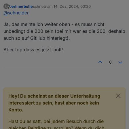
Ist im WiNet-S2 auch toll beschrieben mit Modus-ID
berlinerbolle
schrieb am
14. Dez. 2024, 00:20
B
(statt Modbus-ID):
zuletzt editiert von
Offline
@
schneider
Ja, das meinte ich weiter oben - es muss nicht
unbedingt die 200 sein (bei mir war es die 200, deshalb
auch so auf GitHub hinterlegt).
Aber top dass es jetzt läuft!
0
Hey! Du scheinst an dieser Unterhaltung
interessiert zu sein, hast aber noch kein
Konto.
Hast du es satt, bei jedem Besuch durch die
gleichen Beiträge zu scrollen? Wenn du dich