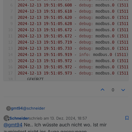
2024
-
12
-
13
19
:
51
:
05
.
608
 - 
debug:
 modbus.
0
 (
1511
)
2024
-
12
-
13
19
:
51
:
05
.
618
 - 
debug:
 modbus.
0
 (
1511
)
2024
-
12
-
13
19
:
51
:
05
.
620
 - 
debug:
 modbus.
0
 (
1511
)
2024
-
12
-
13
19
:
51
:
05
.
628
 - 
debug:
 modbus.
0
 (
1511
)
2024
-
12
-
13
19
:
51
:
05
.
672
 - 
debug:
 modbus.
0
 (
1511
)
2024
-
12
-
13
19
:
51
:
05
.
672
 - 
debug:
 modbus.
0
 (
1511
)
2024
-
12
-
13
19
:
51
:
05
.
719
 - 
debug:
 modbus.
0
 (
1511
)
2024
-
12
-
13
19
:
51
:
05
.
733
 - 
debug:
 modbus.
0
 (
1511
)
2024
-
12
-
13
19
:
51
:
05
.
919
 - 
info:
 modbus.
0
 (
1511
) 
2024
-
12
-
13
19
:
51
:
05
.
972
 - 
debug:
 modbus.
0
 (
1511
)
2024
-
12
-
13
19
:
51
:
05
.
972
 - 
debug:
 modbus.
0
 (
1511
)
2024
-
12
-
13
19
:
51
:
05
.
973
 - 
debug:
 modbus.
0
 (
1511
)
... GEKÜRZT
{
"_id"
:
"inputRegisters.1.13075_BMS_fault_2"
,
"typ
0
2024
-
12
-
13
19
:
51
:
05
.
981
 - 
debug:
 modbus.
0
 (
1511
)
2024
-
12
-
13
19
:
51
:
05
.
981
 - 
debug:
 modbus.
0
 (
1511
)
2024
-
12
-
13
19
:
51
:
06
.
325
 - 
info:
 modbus.
0
 (
1511
) 
@
schneider
gmt94
G
2024
-
12
-
13
19
:
51
:
06
.
325
 - 
debug:
 modbus.
0
 (
1511
)
2024
-
12
-
13
19
:
51
:
06
.
326
 - 
debug:
 modbus.
0
 (
1511
)
Schneider
schrieb am
13. Dez. 2024, 18:57
S
Hast du im Winet dongel überhaupt modbus aktiviert?
zuletzt editiert von
Offline
2024
-
12
-
13
19
:
51
:
06
.
326
 - 
debug:
 modbus.
0
 (
1511
)
@
gmt94
Ne.. Ich wüsste auch nicht wo. Ist mir
2024
-
12
-
13
19
:
51
:
06
.
337
 - 
debug:
 modbus.
0
 (
1511
)
zumindest nicht ins Auge gesprungen