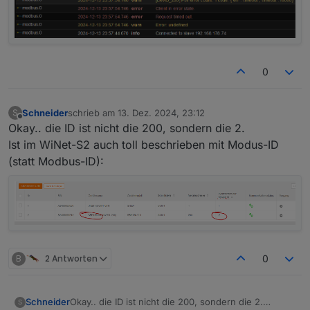
0
Schneider
schrieb am
13. Dez. 2024, 23:12
S
zuletzt editiert von
Offline
Okay.. die ID ist nicht die 200, sondern die 2.
Ist im WiNet-S2 auch toll beschrieben mit Modus-ID
(statt Modbus-ID):
B
2 Antworten
0
Schneider
Okay.. die ID ist nicht die 200, sondern die 2.
S