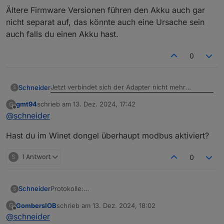
Ältere Firmware Versionen führen den Akku auch gar
nicht separat auf, das könnte auch eine Ursache sein
auch falls du einen Akku hast.
0
Jetzt verbindet sich der Adapter nicht mehr
Schneider
S
gmt94
schrieb am
13. Dez. 2024, 17:42
G
zuletzt editiert von
Offline
@
schneider
Hast du im Winet dongel überhaupt modbus aktiviert?
S
1 Antwort
0
Protokolle:
Schneider
S
GombersIOB
schrieb am
13. Dez. 2024, 18:02
G
Objekte:
zuletzt editiert von
Offline
@
schneider