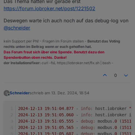
Das Thema hatten wir gerade erst
https://forum.iobroker.net/post/1221502
Deswegen warte ich auch noch auf das debug-log von
@
schneider
kein Support per PN! - Fragen im Forum stellen -
Benutzt das Voting
rechts unten im Beitrag wenn er euch geholfen hat.
Das Forum freut sich über eine Spende. Benutzt dazu den
Spendenbutton oben rechts. Danke!
der Installationsfixer:
curl -fsL https://iobroker.net/fix.sh | bash -
0
Schneider
schrieb am
13. Dez. 2024, 18:54
S
zuletzt editiert von
Offline
2024
-
12
-
13
19
:
51
:
04
.
877
 - 
info:
 host.iobroker 
"s
2024
-
12
-
13
19
:
51
:
05
.
060
 - 
info:
 host.iobroker in
2024
-
12
-
13
19
:
51
:
05
.
555
 - 
debug:
 modbus.
0
 (
1511
)
2024
-
12
-
13
19
:
51
:
05
.
565
 - 
debug:
 modbus.
0
 (
1511
)
2024
-
12
-
13
19
:
51
:
05
.
607
 - 
debug:
 modbus.
0
 (
1511
)