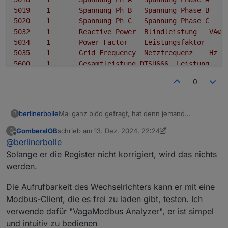
5019	
1
Spannung
Ph
B
Spannung
Phase
B
5020	
1
Spannung
Ph
C
Spannung
Phase
C
5032	
1
Reactive
Power
Blindleistung
VA®
5034	
1
Power
Factor
Leistungsfaktor
5035	
1
Grid
Frequency
Netzfrequenz
Hz
5600	
1
Gesamtleistung
DTSU666
Leistung
5602	
1
L1
Leistung
DTSU666
Leistung
L1
0
5604	
1
L2
Leistung
DTSU666
Leistung
L2
5606	
1
L3
Leistung
DTSU666
Leistung
L3
Mal ganz blöd gefragt, hat denn jemand
berlinerbolle
B
erfolgreich einen WR vom gleichen Typ wie
GombersIOB
schrieb am
13. Dez. 2024, 22:24
G
@
Schneider
ihn hat, eingebunden? Und falls ja,
Die Fehlermeldung "Invalid FC 132" klingt für mich
zuletzt editiert von GombersIOB
Offline
@
berlinerbolle
mit welchen Registern?
nach einer ungültigen Registeradresse.
Ich würde jetzt alle Register rausschmeißen, und
Solange er die Register nicht korrigiert, wird das nichts
nur ein einziges drin lassen - dann schauen ob
werden.
es geht. Falls ja, nach und nach die gewünschten
Register hinzufügen. Die Registeradressen sind
Die Aufrufbarkeit des Wechselrichters kann er mit eine
zwischen den verschiedenen WR nicht unbedingt
Modbus-Client, die es frei zu laden gibt, testen. Ich
identisch. Es gibt da auch (unvollständige)
verwende dafür "VagaModbus Analyzer", er ist simpel
Dokumentation von Sungrow dazu.
und intuitiv zu bedienen