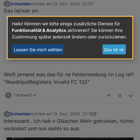
Schneider
schrieb am
13. Dez. 2024, 22:07
S
zuletzt editiert von
Offline
Das ist/war an:
Hallo! Könnten wir bitte einige zusätzliche Dienste für
Funktionalität & Analytics
aktivieren? Sie können Ihre
Zustimmung später jederzeit ändern oder zurückziehen.
Lassen Sie mich wählen
Das ist ok
Weiß jemand was das für ne Fehlermeldung im Log ist?
"ReadInputRegisters: Invalid FC 132"
B
1 Antwort
0
Schneider
schrieb am
13. Dez. 2024, 22:15
S
zuletzt editiert von Schneider
Offline
Interessant.. ich hab n Gläschen Wein getrunken, nichts
verändert und nun siehts so aus: