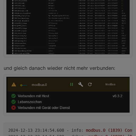
und gleich danach wieder nicht mehr verbunden:
2024-12-13 23:14:54.608 - info:
modbus.0
(1839)
Conn