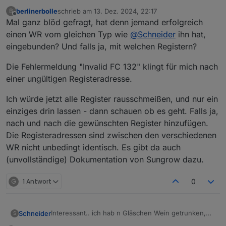
2024-12-13 23:16:06.616 - info:
modbus.0
(1839)
Disc
berlinerbolle
schrieb am
13. Dez. 2024, 22:17
B
Weiß jemand was das für ne Fehlermeldung im Log
zuletzt editiert von
Offline
2024-12-13 23:16:07.424 - info:
influxdb.0
(418)
ena
Mal ganz blöd gefragt, hat denn jemand erfolgreich
ist?
2024-12-13 23:17:06.620 - info:
modbus.0
(1839)
Conn
"ReadInputRegisters: Invalid FC 132"
einen WR vom gleichen Typ wie
@
Schneider
ihn hat,
2024-12-13 23:17:06.620 - debug:
modbus.0
(1839)
 [
De
eingebunden? Und falls ja, mit welchen Registern?
2024-12-13 23:17:06.620 - debug:
modbus.0
(1839)
 [
De
2024-12-13 23:17:11.621 - warn:
modbus.0
(1839)
Erro
Die Fehlermeldung "Invalid FC 132" klingt für mich nach
2024-12-13 23:17:11.621 - error:
modbus.0
(1839)
Req
einer ungültigen Registeradresse.
2024-12-13 23:17:11.621 - error:
modbus.0
(1839)
Cli
2024-12-13 23:17:11.622 - warn:
modbus.0
(1839)
 [
Dev
Ich würde jetzt alle Register rausschmeißen, und nur ein
2024-12-13 23:17:11.622 - debug:
modbus.0
(1839)
Soc
einziges drin lassen - dann schauen ob es geht. Falls ja,
2024-12-13 23:17:11.622 - debug:
modbus.0
(1839)
Cle
nach und nach die gewünschten Register hinzufügen.
2024-12-13 23:17:11.622 - debug:
modbus.0
(1839)
Cle
Die Registeradressen sind zwischen den verschiedenen
2024-12-13 23:17:12.622 - debug:
modbus.0
(1839)
Clo
2024-12-13 23:17:12.622 - info:
modbus.0
(1839)
Disc
WR nicht unbedingt identisch. Es gibt da auch
(unvollständige) Dokumentation von Sungrow dazu.
G
1 Antwort
0
Interessant.. ich hab n Gläschen Wein getrunken,
Schneider
S
nichts verändert und nun siehts so aus: