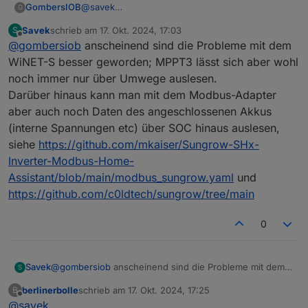
GombersIOB
@
savek
G
Ok, verstehe. Ich habe keine Probleme, auf
Savek
schrieb am
17. Okt. 2024, 17:03
S
keinem der beiden Ports. Aber es hat etwas
zuletzt editiert von
Offline
@
gombersiob
anscheinend sind die Probleme mit dem
gedauert, bis es funktionierte. Und eine echte
Erklärung für die Probleme gab es nie.
WiNET-S besser geworden; MPPT3 lässt sich aber wohl
noch immer nur über Umwege auslesen.
Darüber hinaus kann man mit dem Modbus-Adapter
aber auch noch Daten des angeschlossenen Akkus
(interne Spannungen etc) über SOC hinaus auslesen,
siehe
https://github.com/mkaiser/Sungrow-SHx-
Inverter-Modbus-Home-
Assistant/blob/main/modbus_sungrow.yaml
und
https://github.com/c0ldtech/sungrow/tree/main
0
Savek
@
gombersiob
anscheinend sind die Probleme mit dem
S
WiNET-S besser geworden; MPPT3 lässt sich aber wohl
berlinerbolle
schrieb am
17. Okt. 2024, 17:25
B
noch immer nur über Umwege auslesen.
zuletzt editiert von
Offline
@
savek
Darüber hinaus kann man mit dem Modbus-Adapter