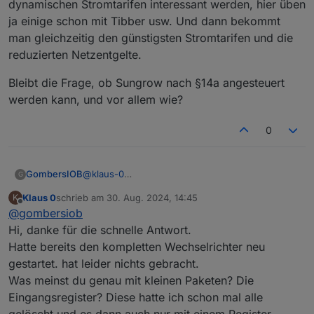
dynamischen Stromtarifen interessant werden, hier üben
ja einige schon mit Tibber usw. Und dann bekommt
man gleichzeitig den günstigsten Stromtarifen und die
reduzierten Netzentgelte.
Bleibt die Frage, ob Sungrow nach §14a angesteuert
werden kann, und vor allem wie?
0
@
klaus-0
GombersIOB
G
Ich vermute einen Definitionsfehler oder Zugriff
Klaus 0
schrieb am
30. Aug. 2024, 14:45
K
von verschiedenen Clients auf denselben Slave.
Neustart der Schnittstelle. Dazu reicht es
zuletzt editiert von
Offline
@
gombersiob
Falls nur ersteres in Frage kommt wäre das
einfach mal das LAN-Kabel abzuziehen und
meine Vorgehensweise:
nach einer Weile wieder dranzustecken.
Hi, danke für die schnelle Antwort.
Oder via Kommando über die iSolarCloud
Hatte bereits den kompletten Wechselrichter neu
oder das lokale Admin-Interface
gestartet. hat leider nichts gebracht.
Für die Suche nach dem Definitonsfehler
Was meinst du genau mit kleinen Paketen? Die
würde ich kleine Pakete von 3-5
Definitionen machen und für diese dann
Eingangsregister? Diese hatte ich schon mal alle
immer schauen, ob man für alle eine