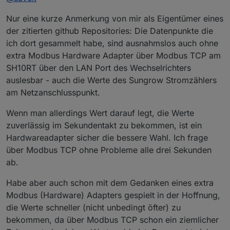
aber auch noch Daten des angeschlossenen Akkus
Nur eine kurze Anmerkung von mir als Eigentümer eines
(interne Spannungen etc) über SOC hinaus auslesen,
siehe
https://github.com/mkaiser/Sungrow-SHx-
der zitierten github Repositories: Die Datenpunkte die
Inverter-Modbus-Home-
ich dort gesammelt habe, sind ausnahmslos auch ohne
Assistant/blob/main/modbus_sungrow.yaml
und
extra Modbus Hardware Adapter über Modbus TCP am
https://github.com/c0ldtech/sungrow/tree/main
SH10RT über den LAN Port des Wechselrichters
auslesbar - auch die Werte des Sungrow Stromzählers
am Netzanschlusspunkt.
Wenn man allerdings Wert darauf legt, die Werte
zuverlässig im Sekundentakt zu bekommen, ist ein
Hardwareadapter sicher die bessere Wahl. Ich frage
über Modbus TCP ohne Probleme alle drei Sekunden
ab.
Habe aber auch schon mit dem Gedanken eines extra
Modbus (Hardware) Adapters gespielt in der Hoffnung,
die Werte schneller (nicht unbedingt öfter) zu
bekommen, da über Modbus TCP schon ein ziemlicher