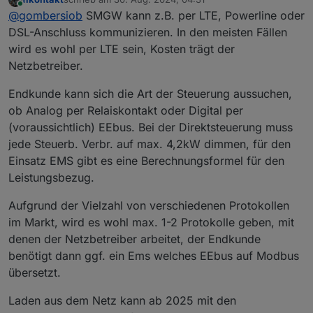
zuletzt editiert von
Online
Hierfür bekommt man vom Netzbetreiber
@
gombersiob
SMGW kann z.B. per LTE, Powerline oder
ein Smart-Meter-Gateway und eine
DSL-Anschluss kommunizieren. In den meisten Fällen
Darum drehte sich meine Frage. Wie
Steuerbox eingebaut (Stichwort Intelligentes
wird es wohl per LTE sein, Kosten trägt der
kommuniziert das Smart-Meter-Gateway mit dem
Messsystem),kostet dem Kunden ca. 50€
Netzbetreiber.
Netzbetreiber?
Bei der Ansteuerung des Verbrauchers hatte ich
im Jahr
den zitierten Artikel der Bundesnetzagentur so
verstanden, dass ich mir als Betreiber die
Über die Anbindung des SMGs an die
Endkunde kann sich die Art der Steuerung aussuchen,
Ansteuerung aussuchen kann. Entweder direkt
Verbraucher macht der Artikel keine Aussage.
ob Analog per Relaiskontakt oder Digital per
den Verbraucher ansteuern oder ein EMS
Theoretisch könnte man doch sicher auch
Bleibt immer noch die Frage der Datenanbindung
(voraussichtlich) EEbus. Bei der Direktsteuerung muss
verwenden. Im letzteren Fall „fordert“ der
Modbus nutzen? Wäre aber vielleicht
des Netzbetreibers an meinen Zählerschrank.
jede Steuerb. Verbr. auf max. 4,2kW dimmen, für den
Netzbetreiber eine Reduktion des Ladestroms um
problematisch. Das müßte customized werden -
Just curious!
Bezüglich der Effektivität des Ladens aus dem
eine gewisse Menge und das EMS legt fest
wer soll das machen?
Netz (bezieht sich auf dynamische Strompreise,
Einsatz EMS gibt es eine Berechnungsformel für den
welcher Verbraucher wie gedrosselt wird um das
aber dennoch interessant) finde ich
dieses Video
Leistungsbezug.
Ziel zu erreichen.
ganz lehrreich.
Aufgrund der Vielzahl von verschiedenen Protokollen
im Markt, wird es wohl max. 1-2 Protokolle geben, mit
denen der Netzbetreiber arbeitet, der Endkunde
benötigt dann ggf. ein Ems welches EEbus auf Modbus
übersetzt.
Laden aus dem Netz kann ab 2025 mit den