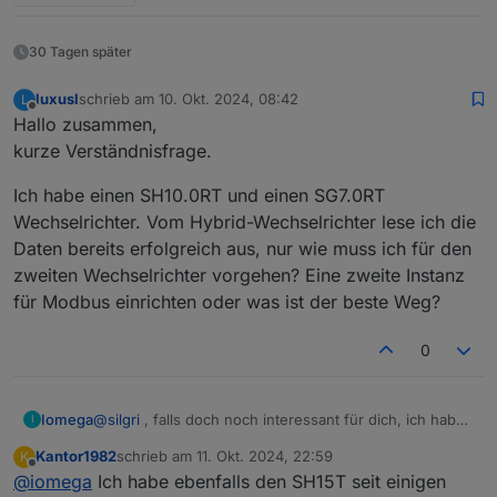
30 Tagen später
luxusl
schrieb am
10. Okt. 2024, 08:42
L
zuletzt editiert von
Offline
Hallo zusammen,
kurze Verständnisfrage.
Ich habe einen SH10.0RT und einen SG7.0RT
Wechselrichter. Vom Hybrid-Wechselrichter lese ich die
Daten bereits erfolgreich aus, nur wie muss ich für den
zweiten Wechselrichter vorgehen? Eine zweite Instanz
für Modbus einrichten oder was ist der beste Weg?
0
Iomega
@
silgri
, falls doch noch interessant für dich, ich habe
I
den Sungrow SH15T und ihn auch mit den gleichen
Kantor1982
schrieb am
11. Okt. 2024, 22:59
K
Registern erfolgreich eingebunden. Mir fehlt gefühlt
zuletzt editiert von
Offline
@
iomega
Ich habe ebenfalls den SH15T seit einigen
eigentlich nur ein Register (Daily Load /