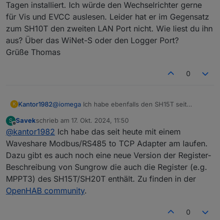
Gesamtverbrauch Haus vom Smartmeter). Hatte mit
Tagen installiert. Ich würde den Wechselrichter gerne
den Übersichten hier im Thread und eurer Sammlung
für Vis und EVCC auslesen. Leider hat er im Gegensatz
auf GitHub gearbeitet. An der Stelle nochmal Danke
zum SH10T den zweiten LAN Port nicht. Wie liest du ihn
dafür 👍.
aus? Über das WiNet-S oder den Logger Port?
Grüße Thomas
0
Kantor1982
@
iomega
Ich habe ebenfalls den SH15T seit
K
einigen Tagen installiert. Ich würde den
Savek
schrieb am
17. Okt. 2024, 11:50
S
Wechselrichter gerne für Vis und EVCC auslesen.
zuletzt editiert von
Offline
@
kantor1982
Ich habe das seit heute mit einem
Leider hat er im Gegensatz zum SH10T den
zweiten LAN Port nicht. Wie liest du ihn aus? Über
Waveshare Modbus/RS485 to TCP Adapter am laufen.
das WiNet-S oder den Logger Port?
Dazu gibt es auch noch eine neue Version der Register-
Grüße Thomas
Beschreibung von Sungrow die auch die Register (e.g.
MPPT3) des SH15T/SH20T enthält. Zu finden in der
OpenHAB community
.
0