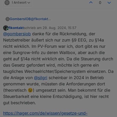
G
1 Antwort
0
GombersIOB
@
flkontakt
G
Müsste das der Netzbetreiber nicht beantworten
flkontakt
schrieb am
29. Aug. 2024, 15:57
können?
zuletzt editiert von
Online
@
gombersiob
danke für die Rückmeldung, der
Ansonsten würde ich mal auf
https://www.photovoltaikforum.com
die Frage
Netzbetreiber äußert sich nur zum §9 EEG, zu §14a
stellen. Da liest Sungrow mit!
nicht wirklich. Im PV-Forum war ich, dort gibt es nur
eine Sungrow-Info zu deren Wallbox, aber auch die
geht auf §14a nicht wirklich ein. Da die Steuerung durch
das Gesetz gefordert wird, möchte ich gerne ein
taugliches Wechselrichter/Speichersystem einsetzen. Da
die Anlage von
@
silgri
scheinbar in 2024 in Betrieb
genommen wurde, müssten die Anforderungen dort
(theoretisch 😉) umgesetzt sein. Man bekommt für die
Steuerbarkeit eine kleine Entschädigung, ist hier recht
gut beschrieben.
https://hager.com/de/wissen/gesetze-und-