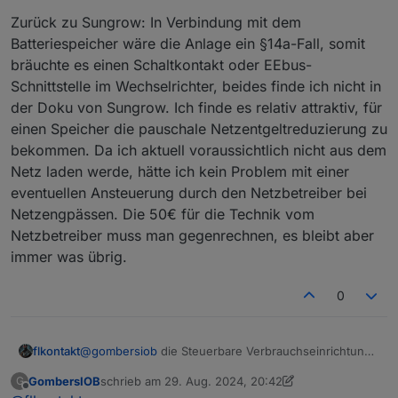
Zurück zu Sungrow: In Verbindung mit dem
Batteriespeicher wäre die Anlage ein §14a-Fall, somit
bräuchte es einen Schaltkontakt oder EEbus-
Schnittstelle im Wechselrichter, beides finde ich nicht in
der Doku von Sungrow. Ich finde es relativ attraktiv, für
einen Speicher die pauschale Netzentgeltreduzierung zu
bekommen. Da ich aktuell voraussichtlich nicht aus dem
Netz laden werde, hätte ich kein Problem mit einer
eventuellen Ansteuerung durch den Netzbetreiber bei
Netzengpässen. Die 50€ für die Technik vom
Netzbetreiber muss man gegenrechnen, es bleibt aber
immer was übrig.
0
@
gombersiob
die Steuerbare Verbrauchseinrichtung
flkontakt
muss für den Netzbetreiber steuerbar ausgeführt
GombersIOB
schrieb am
29. Aug. 2024, 20:42
G
werden, damit bei drohenden Netzengpässen z.B.
Als Entschädigung für den Aufwand die Steuerbarkeit
zuletzt editiert von GombersIOB
Offline