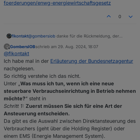
foerderungen/enwg-energiewirtschaftsgesetz
0
@
gombersiob
danke für die Rückmeldung, der
flkontakt
Netzbetreiber äußert sich nur zum §9 EEG, zu §14a
GombersIOB
schrieb am
29. Aug. 2024, 18:07
G
nicht wirklich. Im PV-Forum war ich, dort gibt es nur
https://hager.com/de/wissen/gesetze-und-
zuletzt editiert von
Offline
@
flkontakt
eine Sungrow-Info zu deren Wallbox, aber auch die
foerderungen/enwg-energiewirtschaftsgesetz
geht auf §14a nicht wirklich ein. Da die Steuerung
Ich habe mal in der
Erläuterung der Bundesnetzagentur
durch das Gesetz gefordert wird, möchte ich gerne
nachgelesen.
ein taugliches Wechselrichter/Speichersystem
So richtig verstehe ich das nicht.
einsetzen. Da die Anlage von
@
silgri
scheinbar in
Unter „
Was muss ich tun, wenn ich eine neue
2024 in Betrieb genommen wurde, müssten die
Anforderungen dort (theoretisch 😉) umgesetzt sein.
steuerbare Verbrauchseinrichtung in Betrieb nehmen
Man bekommt für die Steuerbarkeit eine kleine
möchte?
“ steht in
Entschädigung, ist hier recht gut beschrieben.
Schritt 1:
Zuerst müssen Sie sich für eine Art der
Ansteuerung entscheiden.
Da gibt es die Auswahl zwischen Direktansteuerung des
Verbrauchers (geht über die Holding Register) oder
einem EMS (Energie Management System).