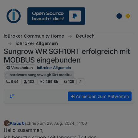
Weiter zum Inhalt
ioBroker Community Home
Deutsch
ioBroker Allgemein
Sungrow WR SGH10RT erfolgreich mit
MODBUS eingebunden
Verschoben
ioBroker Allgemein
hardware sungrow sgh10rt modbu
944
133
465.8k
125
Anmelden zum Antworten
Klaus 0
schrieb am
29. Aug. 2024, 14:00
K
zuletzt editiert von
Offline
Hallo zusammen,
ich benutze schon seit längerer Zeit den