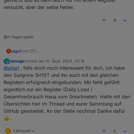
gelöscht und es dann auch nur mit einem Register
Antwort bekommt.
versucht, aber der selbe Fehler.
0
11 Tagen später
Kurz OT:
silgri
S
Hat jemand schon den neuen Sungrow Hybrid SH15T,
Iomega
schrieb am
10. Sept. 2024, 20:16
I
SH20T oder SH25T mit der Logik von hier am Laufen. Die
Edit:
zuletzt editiert von
Offline
@
silgri
, falls doch noch interessant für dich, ich habe
Modbusanbindung sollte wohl gleich sein?
Hat sich erledigt. IM PV-Forum
Mir reicht nämlich der SH10RT nicht.
https://www.photovoltaikforum.com/thread/206458-
den Sungrow SH15T und ihn auch mit den gleichen
sungrow-sammelthread-shxxt-15-25kva-mit-sbh100-400-
Registern erfolgreich eingebunden. Mir fehlt gefühlt
batterie
gibt es einen Thread. Der WR scheint noch nicht
eigentlich nur ein Register (Daily Load /
ausgereift zu sein, dann installiere ich mal den SH10RT
Gesamtverbrauch Haus vom Smartmeter). Hatte mit den
und lade die Batterie zusätzlich AC-seitig, wenn
Netzstrom vorhanden ist (44 kWp) auf dem Dach)
Übersichten hier im Thread und eurer Sammlung auf
GitHub gearbeitet. An der Stelle nochmal Danke dafür
👍.
K
1 Antwort
0