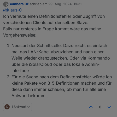
ich benutze schon seit längerer Zeit den
GombersIOB
schrieb am
29. Aug. 2024, 19:31
G
Modbusadapter mit dem SungrowWechselrichter SH10.
modbus.0
zuletzt editiert von
Offline
@
klaus-0
Seit ein paar Tagen bekomme ich nur noch diese 4
2024-08-29 15:50:40.883 info Disconnected from
Datenpunkte ausgelesen und den Rest nicht mehr.
slave 192.168.178.112
Ich vermute einen Definitionsfehler oder Zugriff von
Habe schon alle Datenpunkte mal gelöscht um zu
modbus.0
verschiedenen Clients auf denselben Slave.
schauen ob ein Registereintrag falsch ist oder so.
2024-08-29 15:50:40.883 debug Closing client on
Falls nur ersteres in Frage kommt wäre das meine
Aber er liest immer nur die 4 Register aus und dann
purpose.
Vorgehensweise:
schließt er die Verbindung. Siehe unten das Protokoll.
modbus.0
Hat evtl. jemand eine Lösung?
2024-08-29 15:50:39.882 debug Cleaning up request
Grüße Klaus
Neustart der Schnittstelle. Dazu reicht es einfach
fifo.
modbus.0
mal das LAN-Kabel abzuziehen und nach einer
2024-08-29 15:50:39.882 debug Clearing timeout of
Weile wieder dranzustecken. Oder via Kommando
the current request.
über die iSolarCloud oder das lokale Admin-
modbus.0
2024-08-29 15:50:39.882 debug Socket closed with
Interface
error
Für die Suche nach dem Definitonsfehler würde ich
modbus.0
kleine Pakete von 3-5 Definitionen machen und für
2024-08-29 15:50:38.800 debug [DevID_1/inputRegs]
diese dann immer schauen, ob man für alle eine
Poll address 13038 DONE
modbus.0
Antwort bekommt.
2024-08-29 15:50:38.797 debug [DevID_1/inputRegs]
Poll address 13038 - 2 registers
K
1 Antwort
0
modbus.0
2024-08-29 15:50:38.797 debug [DevID_1/inputRegs]