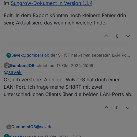
im
Sungrow-Dokument in Version 1.1.4
.
Edit: In dem Export könnten noch kleinere Fehler drin
sein; Aktualisiere das wenn ich welche finde.
0
@
gombersiob
der SH15T hat
keinen
separaten LAN-Port.
Savek
S
Anschluss an den Logger-Port (A1,B1) des COM2-
GombersIOB
schrieb am
17. Okt. 2024, 15:09
G
Anschlusses, siehe
Handbuch
auf Seite 14.
Dort gibt es halt Modbus/RS485 - und dort kann dann
zuletzt editiert von
Offline
@
savek
ein Modbus/TCP-Adapter dran wie z.B. der
WaveShare
um dann über den IoBroker Modbus-Adapter die Daten
Hier gibt es noch einmal einen aktuellen Export der
Ok, ich verstehe. Aber der WiNet-S hat doch einen
auslesen zu können.
Register des SH15T in 2024, direkt importierbar in den
LAN-Port. Ich frage meine SH8RT mit zwei
Modbus-Adapter v6.3.2:
Quelle dazu war die aktuelle Beschreibung der Register
unterschiedlichen Clients über die beiden LAN-Ports ab.
IoBroker_Modbus_SH15T_Eingangsregister_Export.txt
im
Sungrow-Dokument in Version 1.1.4
.
Edit: In dem Export könnten noch kleinere Fehler drin
0
sein; Aktualisiere das wenn ich welche finde.
GombersIOB
@
savek
G
Ok, ich verstehe. Aber der WiNet-S hat doch
Savek
schrieb am
17. Okt. 2024, 15:22
S