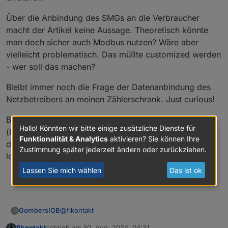
Über die Anbindung des SMGs an die Verbraucher
macht der Artikel keine Aussage. Theoretisch könnte
man doch sicher auch Modbus nutzen? Wäre aber
vielleicht problematisch. Das müßte customized werden
- wer soll das machen?
Bleibt immer noch die Frage der Datenanbindung des
Netzbetreibers an meinen Zählerschrank. Just curious!
Bezüglich der Effektivität des Ladens aus dem Netz
Hallo! Könnten wir bitte einige zusätzliche Dienste für
(bezieht sich auf dynamische Strompreise, aber
Funktionalität & Analytics
aktivieren? Sie können Ihre
dennoch interessant) finde ich
dieses Video
ganz
Zustimmung später jederzeit ändern oder zurückziehen.
lehrreich.
Lassen Sie mich wählen
Das ist ok
0
@
flkontakt
GombersIOB
G
flkontakt
schrieb am
30. Aug. 2024, 04:31