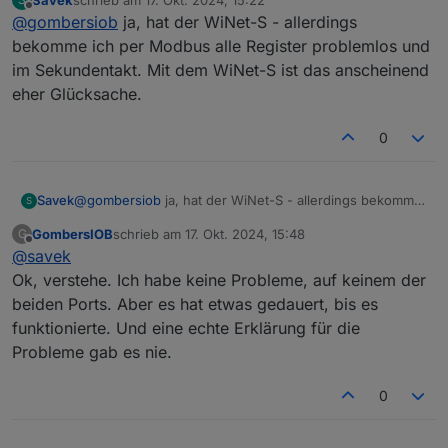
einen LAN-Port. Ich frage meine SH8RT mit zwei
zuletzt editiert von
Offline
@
gombersiob
ja, hat der WiNet-S - allerdings
unterschiedlichen Clients über die beiden LAN-
Ports ab.
bekomme ich per Modbus alle Register problemlos und
im Sekundentakt. Mit dem WiNet-S ist das anscheinend
eher Glücksache.
0
Savek
@
gombersiob
ja, hat der WiNet-S - allerdings bekomme
S
ich per Modbus alle Register problemlos und im
GombersIOB
schrieb am
17. Okt. 2024, 15:48
G
Sekundentakt. Mit dem WiNet-S ist das anscheinend
zuletzt editiert von
Offline
@
savek
eher Glücksache.
Ok, verstehe. Ich habe keine Probleme, auf keinem der
beiden Ports. Aber es hat etwas gedauert, bis es
funktionierte. Und eine echte Erklärung für die
Probleme gab es nie.
0