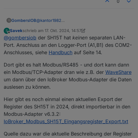
0
GombersIOB
@
kantor1982
G
Ich versteh Euer Vorgehen nicht. Beide Ports.
Savek
schrieb am
17. Okt. 2024, 14:57
S
WiNet-S und auch der separate LAN-Port liefen
zuletzt editiert von Savek
Offline
@
gombersiob
der SH15T hat
keinen
separaten LAN-
doch die ModBus-Daten schon per TCP. Was soll
der Adapter noch machen? Wo würde der denn
Port. Anschluss an den Logger-Port (A1,B1) des COM2-
angeschlossen?
Anschlusses, siehe
Handbuch
auf Seite 14.
Dort gibt es halt Modbus/RS485 - und dort kann dann
ein Modbus/TCP-Adapter dran wie z.B. der
WaveShare
um dann über den IoBroker Modbus-Adapter die Daten
auslesen zu können.
Hier gibt es noch einmal einen aktuellen Export der
Register des SH15T in 2024, direkt importierbar in den
Modbus-Adapter v6.3.2:
IoBroker_Modbus_SH15T_Eingangsregister_Export.txt
Quelle dazu war die aktuelle Beschreibung der Register