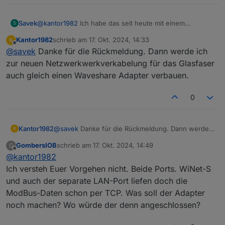
Savek
@
kantor1982
Ich habe das seit heute mit einem
S
Waveshare Modbus/RS485 to TCP Adapter am laufen.
Kantor1982
schrieb am
17. Okt. 2024, 14:33
K
Dazu gibt es auch noch eine neue Version der Register-
zuletzt editiert von
Offline
@
savek
Danke für die Rückmeldung. Dann werde ich
Beschreibung von Sungrow die auch die Register (e.g.
MPPT3) des SH15T/SH20T enthält. Zu finden in der
zur neuen Netzwerkwerkverkabelung für das Glasfaser
OpenHAB community
.
auch gleich einen Waveshare Adapter verbauen.
0
Kantor1982
@
savek
Danke für die Rückmeldung. Dann werde
K
ich zur neuen Netzwerkwerkverkabelung für das
GombersIOB
schrieb am
17. Okt. 2024, 14:49
G
Glasfaser auch gleich einen Waveshare Adapter
zuletzt editiert von
Offline
@
kantor1982
verbauen.
Ich versteh Euer Vorgehen nicht. Beide Ports. WiNet-S
und auch der separate LAN-Port liefen doch die
ModBus-Daten schon per TCP. Was soll der Adapter
noch machen? Wo würde der denn angeschlossen?