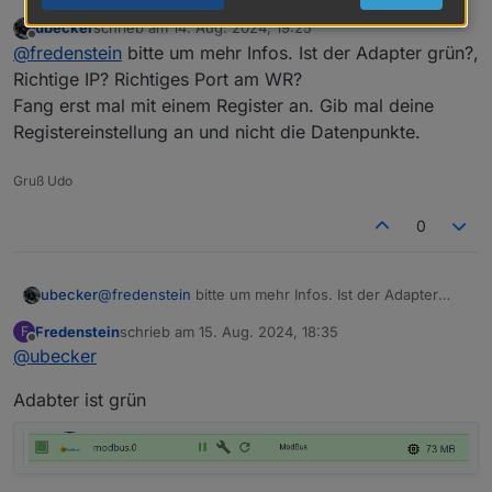
ich bin absolut neu in der IO Broker Welt.
ubecker
schrieb am
14. Aug. 2024, 19:25
Ich habe den modbus Adapter installiert und auch
zuletzt editiert von
Offline
@
fredenstein
bitte um mehr Infos. Ist der Adapter grün?,
die Register erfolgreich importiert.
Leider liefert mir der WR als Ergebnisse nur
Richtige IP? Richtiges Port am WR?
Nullen
Fang erst mal mit einem Register an. Gib mal deine
kann mir jemand helfen?
Registereinstellung an und nicht die Datenpunkte.
Gruß Udo
0
ubecker
@
fredenstein
bitte um mehr Infos. Ist der Adapter
grün?, Richtige IP? Richtiges Port am WR?
Fredenstein
schrieb am
15. Aug. 2024, 18:35
F
Fang erst mal mit einem Register an. Gib mal deine
zuletzt editiert von
Offline
@
ubecker
Registereinstellung an und nicht die Datenpunkte.
Adabter ist grün