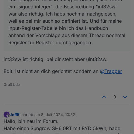
ein "signed integer", die Beschreibung "int32sw"
war also richtig. Ich habs nochmal nachgelesen,
weil es bei mir auch so definiert ist. Und für meine
Input-Register-Tabelle bin ich das Handbuch
anhand der Vorschläge aus diesem Thread nochmal
Register für Register durchgegangen.
int32sw ist richtig, bei dir steht aber uint32sw.
Edit: ist nicht an dich gerichtet sondern an
@
Trapper
Gruß Udo
0
Jeffff
schrieb am
8. Juli 2024, 10:32
J
zuletzt editiert von
Offline
Hallo, bin neu im Forum.
Habe einen Sungrow SH6.0RT mit BYD 5kWh, habe