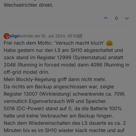
Wechselrichter direkt.
0
silgri
schrieb am
10. Juli 2024, 05:50
S
zuletzt editiert von silgri
7. Okt. 2024, 07:52
Offline
Frei nach dem Motto: 'Versuch macht kluch'
Habe gestern nur den LS am SH10 abgeschaltet und
zack stand im Register 12999 (Systemstatus) anstatt
2048 (Running in forced mode) dann 4096 (Running in
off-grid mode) drin.
Mein Blockly-Regelung griff dann nicht mehr.
Da nichts am Backup angeschlossen war, zeigte
Register 13007 (Wirkleistung) schwankende ca. 70W,
vermutlich Eigenverbrauch WR und Speicher.
5016 (DC-Power) stand auf 0, da die Batterie 100%
hatte und keine Verbraucher am Backup hingen.
Nach dem Wiedereinschalten des LS dauerte es ca. 2
Minuten bis es im SH10 wieder klack machte und auf