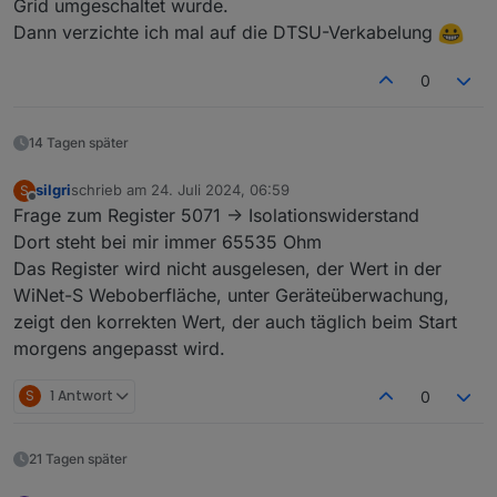
Grid umgeschaltet wurde.
Dann verzichte ich mal auf die DTSU-Verkabelung
0
14 Tagen später
silgri
schrieb am
24. Juli 2024, 06:59
S
zuletzt editiert von
Offline
Frage zum Register 5071 -> Isolationswiderstand
Dort steht bei mir immer 65535 Ohm
Das Register wird nicht ausgelesen, der Wert in der
WiNet-S Weboberfläche, unter Geräteüberwachung,
zeigt den korrekten Wert, der auch täglich beim Start
morgens angepasst wird.
S
1 Antwort
0
21 Tagen später