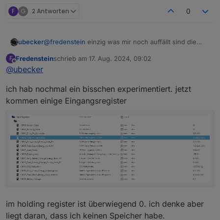
F
G
2 Antworten
0
ubecker
@
fredenstein
einzig was mir noch auffällt sind die
Namen deiner Datenpunkte.
Fredenstein
schrieb am
17. Aug. 2024, 09:02
F
Wo kommt das NaN... her? meine heissen
zuletzt editiert von
Offline
@
ubecker
ich hab nochmal ein bisschen experimentiert. jetzt
kommen einige Eingangsregister
Hast du bei den Einstellungen Allgemein Aliasses
benutzen angehakt?
Habe nicht rausbekommen was das macht, nur das es
empfolen wird das abzuschalten
im holding register ist überwiegend 0. ich denke aber
liegt daran, dass ich keinen Speicher habe.