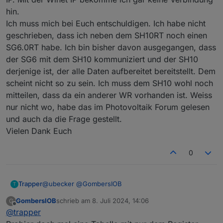
hin.
Ich muss mich bei Euch entschuldigen. Ich habe nicht
geschrieben, dass ich neben dem SH10RT noch einen
SG6.0RT habe. Ich bin bisher davon ausgegangen, dass
der SG6 mit dem SH10 kommuniziert und der SH10
derjenige ist, der alle Daten aufbereitet bereitstellt. Dem
scheint nicht so zu sein. Ich muss dem SH10 wohl noch
mitteilen, dass da ein anderer WR vorhanden ist. Weiss
nur nicht wo, habe das im Photovoltaik Forum gelesen
und auch da die Frage gestellt.
Vielen Dank Euch
0
@
ubecker
@
GombersIOB
Trapper
T
GombersIOB
schrieb am
8. Juli 2024, 14:06
G
Hi, werde die Datentypen anhand der Sungrow
zuletzt editiert von
Offline
@
trapper
Beschreibung überarbeiten. Die 6000er sind halt
Statistik, aber ich nutze das kaum; vielleicht schmeiße