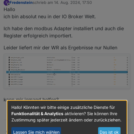
Fredenstein
schrieb am
14. Aug. 2024, 17:50
F
zuletzt editiert von
Offline
Hallo
ich bin absolut neu in der IO Broker Welt.
Ich habe den modbus Adapter installiert und auch die
Register erfolgreich importiert.
Leider liefert mir der WR als Ergebnisse nur Nullen
kann mir jemand helfen?
Hallo! Könnten wir bitte einige zusätzliche Dienste für
0
Funktionalität & Analytics
aktivieren? Sie können Ihre
Zustimmung später jederzeit ändern oder zurückziehen.
Hallo
Fredenstein
Lassen Sie mich wählen
Das ist ok
F