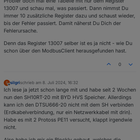
Probier doch mal eine Tabelle mit nur dem Register
ich die noch raus.
13007 und schau mal, was passiert. Dann nimmst Du
Ich nutze den LAN Port für den Modbus und auch
immer 10 zusätzliche Register dazu und schaust wieder,
seine IP. Mit der Winet IP bekomme ich gar keine
bis der Fehler passiert. Damit näherst Du Dich der
Verbindung hin.
Ich muss mich bei Euch entschuldigen. Ich habe nicht
Fehlerursache.
geschrieben, dass ich neben dem SH10RT noch einen
SG6.0RT habe. Ich bin bisher davon ausgegangen,
Denn das Register 13007 selber ist es ja nicht - wie Du
dass der SG6 mit dem SH10 kommuniziert und der
schon über den ModbusClient herausgefunden hast.
SH10 derjenige ist, der alle Daten aufbereitet
bereitstellt. Dem scheint nicht so zu sein. Ich muss
0
dem SH10 wohl noch mitteilen, dass da ein anderer
WR vorhanden ist. Weiss nur nicht wo, habe das im
Photovoltaik Forum gelesen und auch da die Frage
gestellt.
silgri
schrieb am
8. Juli 2024, 16:32
S
zuletzt editiert von
Offline
Vielen Dank Euch
Ich lese ja jetzt schon lange mit und habe seit 2 Wochen
nun den SH10RT-20 mit BYD HVS Speicher. Allerdings
kann ich den DTSU666-20 nicht mit dem SH verbinden
(Erdkabelverbindung, nur ein Netzwerkkabel mit drin).
Habe es mit 2 Protoss PE11 versucht, klappt irgendwie
nicht.
Also habe ich mir ein Blockly gebaut, welches die