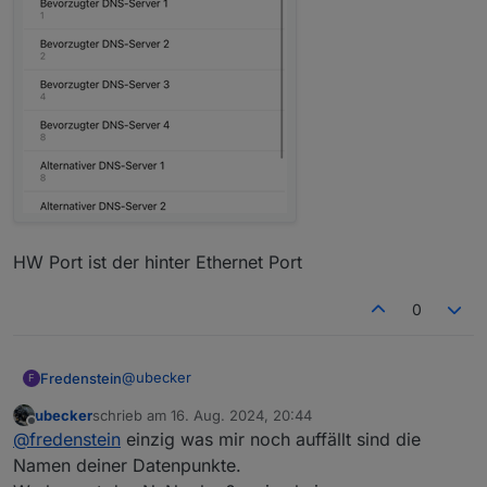
HW Port ist der hinter Ethernet Port
0
@
ubecker
Fredenstein
F
ubecker
schrieb am
16. Aug. 2024, 20:44
Ich habe die ID mal auf 1 gestellt und am WR auch
zuletzt editiert von
Offline
@
fredenstein
einzig was mir noch auffällt sind die
Parametereinstellung auf 1
zusätzlich hier die Netzwerkeinstellung
Namen deiner Datenpunkte.