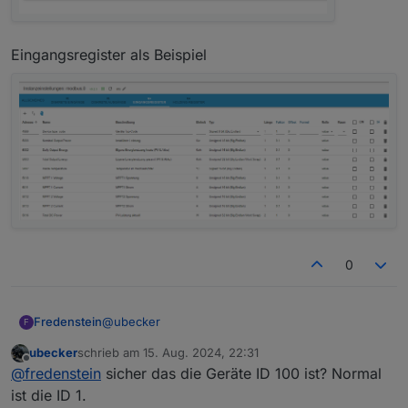
Eingangsregister als Beispiel
0
@
ubecker
Fredenstein
F
ubecker
schrieb am
15. Aug. 2024, 22:31
Adabter ist grün
zuletzt editiert von
Offline
@
fredenstein
sicher das die Geräte ID 100 ist? Normal
port in Modbus
ist die ID 1.