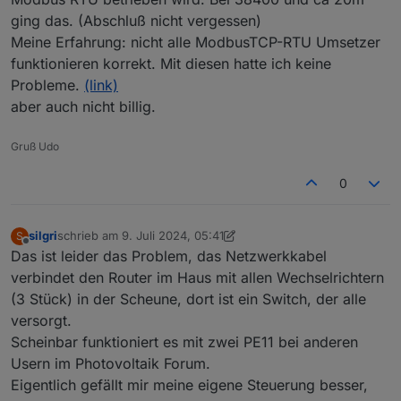
schalten und mein Blockly gibt die Entladeleistung vor...
ging das. (Abschluß nicht vergessen)
Meine Erfahrung: nicht alle ModbusTCP-RTU Umsetzer
funktionieren korrekt. Mit diesen hatte ich keine
Probleme.
(link)
aber auch nicht billig.
Gruß Udo
0
silgri
schrieb am
9. Juli 2024, 05:41
S
zuletzt editiert von silgri
7. Sept. 2024, 07:43
Offline
Das ist leider das Problem, das Netzwerkkabel
verbindet den Router im Haus mit allen Wechselrichtern
(3 Stück) in der Scheune, dort ist ein Switch, der alle
versorgt.
Scheinbar funktioniert es mit zwei PE11 bei anderen
Usern im Photovoltaik Forum.
Eigentlich gefällt mir meine eigene Steuerung besser,