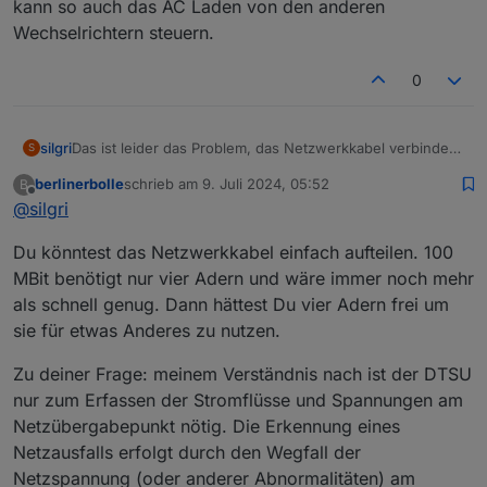
kann so auch das AC Laden von den anderen
Wechselrichtern steuern.
0
silgri
Das ist leider das Problem, das Netzwerkkabel verbindet
S
den Router im Haus mit allen Wechselrichtern (3 Stück) in
berlinerbolle
schrieb am
9. Juli 2024, 05:52
B
der Scheune, dort ist ein Switch, der alle versorgt.
zuletzt editiert von
Offline
@
silgri
Scheinbar funktioniert es mit zwei PE11 bei anderen
Usern im Photovoltaik Forum.
Du könntest das Netzwerkkabel einfach aufteilen. 100
Eigentlich gefällt mir meine eigene Steuerung besser,
kann so auch das AC Laden von den anderen
MBit benötigt nur vier Adern und wäre immer noch mehr
Wechselrichtern steuern.
als schnell genug. Dann hättest Du vier Adern frei um
sie für etwas Anderes zu nutzen.
Zu deiner Frage: meinem Verständnis nach ist der DTSU
nur zum Erfassen der Stromflüsse und Spannungen am
Netzübergabepunkt nötig. Die Erkennung eines
Netzausfalls erfolgt durch den Wegfall der
Netzspannung (oder anderer Abnormalitäten) am