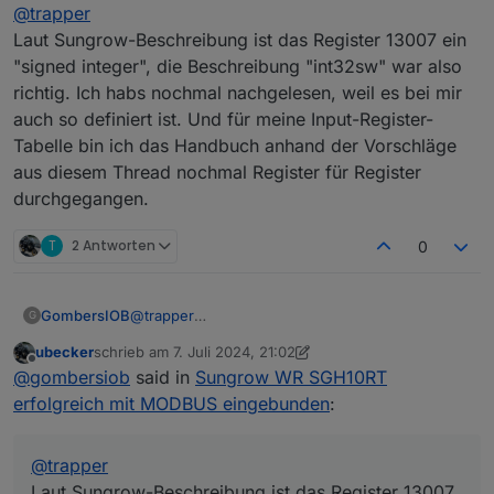
Offline
@
trapper
Trapper Modbus Register.txt
Laut Sungrow-Beschreibung ist das Register 13007 ein
"signed integer", die Beschreibung "int32sw" war also
richtig. Ich habs nochmal nachgelesen, weil es bei mir
auch so definiert ist. Und für meine Input-Register-
Tabelle bin ich das Handbuch anhand der Vorschläge
aus diesem Thread nochmal Register für Register
durchgegangen.
T
2 Antworten
0
GombersIOB
@
trapper
G
Laut Sungrow-Beschreibung ist das Register
ubecker
schrieb am
7. Juli 2024, 21:02
13007 ein "signed integer", die Beschreibung
zuletzt editiert von ubecker
7. Juli 2024, 23:08
Offline
@
gombersiob
said in
Sungrow WR SGH10RT
"int32sw" war also richtig. Ich habs nochmal
nachgelesen, weil es bei mir auch so definiert ist.
erfolgreich mit MODBUS eingebunden
:
Und für meine Input-Register-Tabelle bin ich das
Handbuch anhand der Vorschläge aus diesem
Thread nochmal Register für Register
@
trapper
durchgegangen.
Laut Sungrow-Beschreibung ist das Register 13007