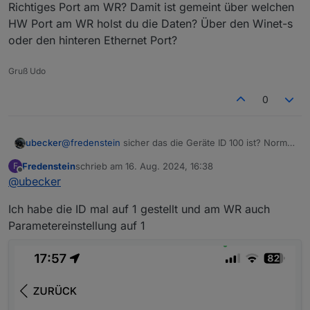
Richtiges Port am WR? Damit ist gemeint über welchen
Eingangsregister als Beispiel
HW Port am WR holst du die Daten? Über den Winet-s
oder den hinteren Ethernet Port?
Gruß Udo
0
ubecker
@
fredenstein
sicher das die Geräte ID 100 ist? Normal
ist die ID 1.
Fredenstein
schrieb am
16. Aug. 2024, 16:38
F
Richtiges Port am WR? Damit ist gemeint über
zuletzt editiert von
Offline
@
ubecker
welchen HW Port am WR holst du die Daten? Über
den Winet-s oder den hinteren Ethernet Port?
Ich habe die ID mal auf 1 gestellt und am WR auch
Parametereinstellung auf 1