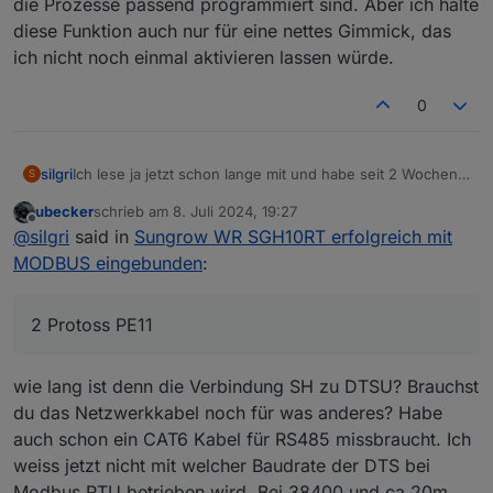
die Prozesse passend programmiert sind. Aber ich halte
diese Funktion auch nur für eine nettes Gimmick, das
ich nicht noch einmal aktivieren lassen würde.
0
Ich lese ja jetzt schon lange mit und habe seit 2 Wochen
silgri
S
nun den SH10RT-20 mit BYD HVS Speicher. Allerdings
ubecker
schrieb am
8. Juli 2024, 19:27
kann ich den DTSU666-20 nicht mit dem SH verbinden
Also habe ich mir ein Blockly gebaut, welches die
zuletzt editiert von
Offline
@
silgri
said in
Sungrow WR SGH10RT erfolgreich mit
(Erdkabelverbindung, nur ein Netzwerkkabel mit drin).
Steuerung übernimmt.
Habe es mit 2 Protoss PE11 versucht, klappt irgendwie
EMS Zwangsmodus (externe Steuerung) und Auslesen
MODBUS eingebunden
:
nicht.
des Netzbezugs bzw. der Einspeisung über den ISKRA-
Zähler des Netzbetreibers
Das funktioniert wunderbar, und auch sehr schnell (SH
reagiert unter 1 Sekunde auf Änderungen). Blockly kann
2 Protoss PE11
ich gerne zur Verfügung stellen.
Nun meine etwas OT Frage:
Was passiert bei Netzausfall. Steuert der SH10RT alles
wie lang ist denn die Verbindung SH zu DTSU? Brauchst
selber über den Backupausgang, sämtliche Modbus-
Einstellungen müßten dann automatisch deaktiviert sein?
du das Netzwerkkabel noch für was anderes? Habe
Wie schaltet der SH10RT wieder zurück auf Grid, wenn
auch schon ein CAT6 Kabel für RS485 missbraucht. Ich
kein DTSU angeschlossen ist? Alleine durch das
weiss jetzt nicht mit welcher Baudrate der DTS bei
Vorhandensein der Netzspannung?
Modbus RTU betrieben wird. Bei 38400 und ca 20m
Hat das schon jemand probiert, will jetzt nicht auf Backup