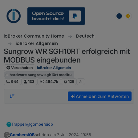
Weiter zum Inhalt
ioBroker Community Home
Deutsch
ioBroker Allgemein
Sungrow WR SGH10RT erfolgreich mit
MODBUS eingebunden
Verschoben
ioBroker Allgemein
hardware sungrow sgh10rt modbu
944
133
464.7k
125
Anmelden zum Antworten
@
gombersiob
Trapper
T
GombersIOB
schrieb am
7. Juli 2024, 19:55
G
Hi, Neueintrag ohne Erfolg. Hier meine Register
zuletzt editiert von