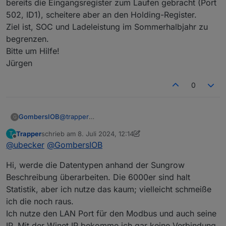
bereits die Eingangsregister zum Laufen gebracht (Port
502, ID1), scheitere aber an den Holding-Register.
Ziel ist, SOC und Ladeleistung im Sommerhalbjahr zu
begrenzen.
Bitte um Hilfe!
Jürgen
0
GombersIOB
@
trapper
G
Laut Sungrow-Beschreibung ist das Register
Trapper
schrieb am
8. Juli 2024, 12:14
T
13007 ein "signed integer", die Beschreibung
zuletzt editiert von Trapper
7. Aug. 2024, 14:15
Offline
@
ubecker
@
GombersIOB
"int32sw" war also richtig. Ich habs nochmal
nachgelesen, weil es bei mir auch so definiert ist.
Hi, werde die Datentypen anhand der Sungrow
Und für meine Input-Register-Tabelle bin ich das
Handbuch anhand der Vorschläge aus diesem
Beschreibung überarbeiten. Die 6000er sind halt
Thread nochmal Register für Register
Statistik, aber ich nutze das kaum; vielleicht schmeiße
durchgegangen.
ich die noch raus.
Ich nutze den LAN Port für den Modbus und auch seine
IP. Mit der Winet IP bekomme ich gar keine Verbindung