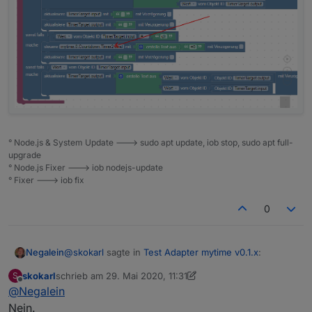
° Node.js & System Update ---> sudo apt update, iob stop, sudo apt full-
upgrade
° Node.js Fixer ---> iob nodejs-update
° Fixer ---> iob fix
0
@
skokarl
sagte in
Test Adapter mytime v0.1.x
:
Negalein
skokarl
schrieb am
29. Mai 2020, 11:31
S
zuletzt editiert von skokarl
Offline
@
Negalein
Blockly.
Nein.