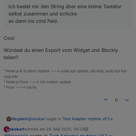
selbst zusammen und schicke
Mit
jqui - ctrl - Input Datetime
wird der
Ich bastel mir den String über eine kleine Tastatur
es dann ins cmd Feld. Die Zeit wird automatisch ins
cmd-DP nicht befüllt.
selbst zusammen und schicke
Timer Feld in Sek übernommen.
es dann ins cmd Feld.
Geht bestimmt noch eleganter, aber ich lerne ja noch
Cool
Würdest du einen Export vom Widget und Blockly
teilen?
° Node.js & System Update ---> sudo apt update, iob stop, sudo apt full-
upgrade
° Node.js Fixer ---> iob nodejs-update
° Fixer ---> iob fix
0
@
skokarl
sagte in
Test Adapter mytime v0.1.x
:
Negalein
skokarl
schrieb am
29. Mai 2020, 09:23
S
zuletzt editiert von skokarl
Offline
@
Negalein
sagte in
Ich bastel mir den String über eine kleine
Test Adapter mytime v0.1.x
: