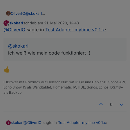
OliverIO
@
skokarl
ich weiß wie mein code funktioniert :)
skokarl
schrieb am
21. Mai 2020, 16:43
S
zuletzt editiert von
Offline
@
OliverIO
sagte in
Test Adapter mytime v0.1.x
:
@
skokarl
ich weiß wie mein code funktioniert :)
IOBroker mit Proxmox auf Celeron Nuc mit 16 GB und Debian11, Sonos API,
Echo Show 15 als Wandtablet, Homematic IP, HUE, Sonos, Echos, DS718+
als Backup
0
@
OliverIO
sagte in
Test Adapter mytime v0.1.x
:
skokarl
S