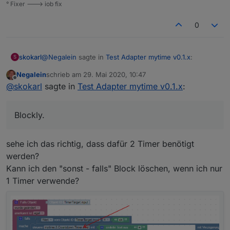
String
° Fixer ---> iob fix
Spoiler
0
@
Negalein
sagte in
Test Adapter mytime v0.1.x
:
skokarl
S
Negalein
schrieb am
29. Mai 2020, 10:47
zuletzt editiert von
Offline
Würdest du einen Export vom Widget und Blockly
@
skokarl
sagte in
Test Adapter mytime v0.1.x
:
teilen?
Natürlich.
Blockly.
Ich hab Material Design Buttons benutzt.
Widget
sehe ich das richtig, dass dafür 2 Timer benötigt
werden?
Spoiler
Kann ich den "sonst - falls" Block löschen, wenn ich nur
1 Timer verwende?
Blockly.
Du benötigst zwei Datenpunkte, input, output,....beides
String
Spoiler