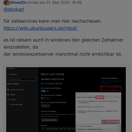
OliverIO
schrieb am
21. Mai 2020, 16:48
zuletzt editiert von
Offline
@
skokarl
@
skokarl
ich weiß wie mein code funktioniert :)
für zeitservices kann man hier nachschauen.
https://wiki.ubuntuusers.de/ntpd/
es ist ratsam auch in windows den gleichen Zeitserver
einzustellen, da
der windowszeitserver manchmal nicht erreichbar ist.