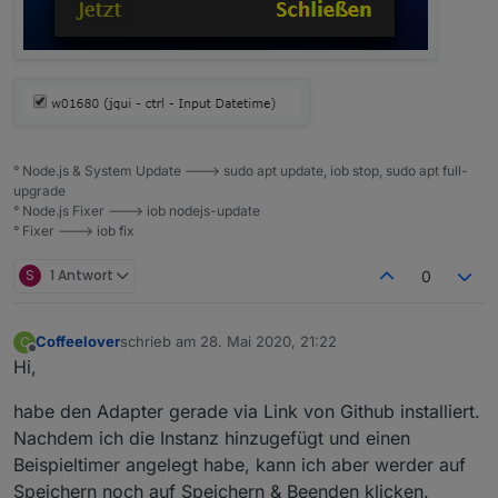
° Node.js & System Update ---> sudo apt update, iob stop, sudo apt full-
upgrade
° Node.js Fixer ---> iob nodejs-update
° Fixer ---> iob fix
S
1 Antwort
0
Coffeelover
schrieb am
28. Mai 2020, 21:22
C
zuletzt editiert von
Offline
Hi,
habe den Adapter gerade via Link von Github installiert.
Nachdem ich die Instanz hinzugefügt und einen
Beispieltimer angelegt habe, kann ich aber werder auf
Speichern noch auf Speichern & Beenden klicken.