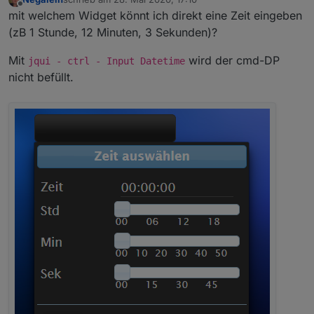
zuletzt editiert von
Offline
mit welchem Widget könnt ich direkt eine Zeit eingeben
(zB 1 Stunde, 12 Minuten, 3 Sekunden)?
Mit
wird der cmd-DP
jqui - ctrl - Input Datetime
nicht befüllt.