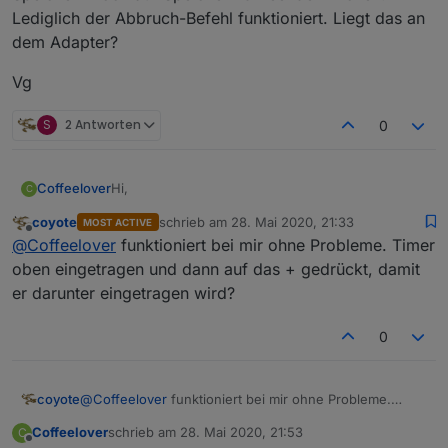
Lediglich der Abbruch-Befehl funktioniert. Liegt das an
dem Adapter?
Vg
S
2 Antworten
0
Hi,
Coffeelover
C
coyote
schrieb am
28. Mai 2020, 21:33
MOST ACTIVE
habe den Adapter gerade via Link von Github
zuletzt editiert von
Offline
@
Coffeelover
funktioniert bei mir ohne Probleme. Timer
installiert. Nachdem ich die Instanz hinzugefügt
und einen Beispieltimer angelegt habe, kann ich
Vg
oben eingetragen und dann auf das + gedrückt, damit
aber werder auf Speichern noch auf Speichern &
er darunter eingetragen wird?
Beenden klicken. Lediglich der Abbruch-Befehl
funktioniert. Liegt das an dem Adapter?
0
coyote
@
Coffeelover
funktioniert bei mir ohne Probleme.
Timer oben eingetragen und dann auf das + gedrückt,
Coffeelover
schrieb am
28. Mai 2020, 21:53
C
damit er darunter eingetragen wird?
zuletzt editiert von
Offline