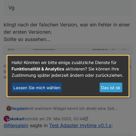
Vg
klingt nach der falschen Version, war ein Fehler in einer
der ersten Versionen.
Sollte so aussehen...
Hallo! Könnten wir bitte einige zusätzliche Dienste für
IOBroker mit Proxmox auf Celeron Nuc mit 16 GB und Debian11, Sonos API,
Funktionalität & Analytics
aktivieren? Sie können Ihre
Echo Show 15 als Wandtablet, Homematic IP, HUE, Sonos, Echos, DS718+
Zustimmung später jederzeit ändern oder zurückziehen.
als Backup
Lassen Sie mich wählen
Das ist ok
0
mit welchem Widget könnt ich direkt eine Zeit
Negalein
eingeben (zB 1 Stunde, 12 Minuten, 3 Sekunden)?
skokarl
schrieb am
29. Mai 2020, 02:44
S
Mit
jqui - ctrl - Input Datetime
wird der
zuletzt editiert von skokarl
Offline
@
Negalein
sagte in
Test Adapter mytime v0.1.x
:
cmd-DP nicht befüllt.