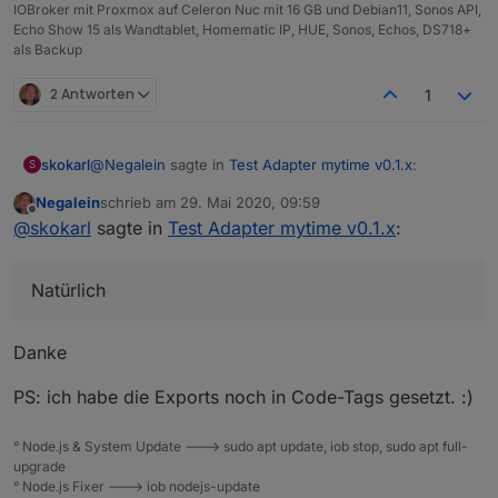
IOBroker mit Proxmox auf Celeron Nuc mit 16 GB und Debian11, Sonos API,
Echo Show 15 als Wandtablet, Homematic IP, HUE, Sonos, Echos, DS718+
als Backup
2 Antworten
1
@
Negalein
sagte in
Test Adapter mytime v0.1.x
:
skokarl
S
Negalein
schrieb am
29. Mai 2020, 09:59
zuletzt editiert von
Offline
Würdest du einen Export vom Widget und Blockly
@
skokarl
sagte in
Test Adapter mytime v0.1.x
:
teilen?
Natürlich.
Natürlich
Ich hab Material Design Buttons benutzt.
Widget
Danke
PS: ich habe die Exports noch in Code-Tags gesetzt. :)
Spoiler
° Node.js & System Update ---> sudo apt update, iob stop, sudo apt full-
Blockly.
upgrade
Du benötigst zwei Datenpunkte, input, output,....beides
° Node.js Fixer ---> iob nodejs-update