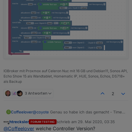
IOBroker mit Proxmox auf Celeron Nuc mit 16 GB und Debian11, Sonos API,
Echo Show 15 als Wandtablet, Homematic IP, HUE, Sonos, Echos, DS718+
als Backup
3 Antworten
2
Coffeelover
@
coyote
Genau so habe ich das gemacht - Timer
C
mit und ohne 0 eingetragen. Ergebnis
htrecksler
schrieb am
29. Mai 2020, 03:35
FORUM TESTING
unverändert. Mal den Host neu starten.
zuletzt editiert von
Offline
@
Coffeelover
welche Controller Version?