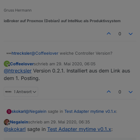
Gruss Hermann
ioBroker auf Proxmox (Debian) auf IntelNuc als Produktivsystem
0
htrecksler
@
Coffeelover
welche Controller Version?
Coffeelover
schrieb am
29. Mai 2020, 06:05
C
zuletzt editiert von
Offline
@
htrecksler
Version 0.2.1. Installiert aus dem Link aus
dem 1. Posting.
1 Antwort
0
@
Negalein
sagte in
Test Adapter mytime v0.1.x
:
skokarl
S
Negalein
schrieb am
29. Mai 2020, 06:35
zuletzt editiert von
Offline
mit welchem Widget könnt ich direkt eine Zeit
@
skokarl
sagte in
Test Adapter mytime v0.1.x
:
eingeben (zB 1 Stunde, 12 Minuten, 3 Sekunden)?
Ich bastel mir den String über eine kleine Tastatur