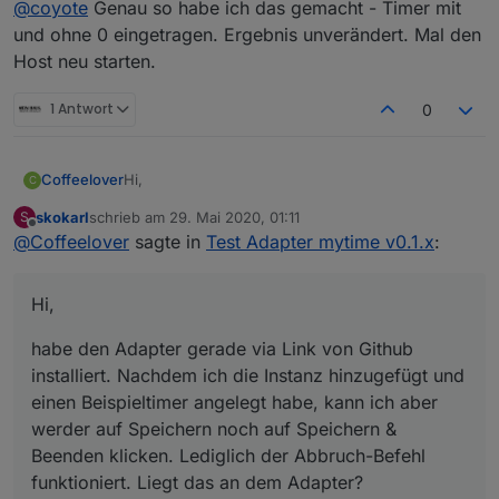
@
coyote
Genau so habe ich das gemacht - Timer mit
und ohne 0 eingetragen. Ergebnis unverändert. Mal den
Host neu starten.
1 Antwort
0
Hi,
Coffeelover
C
skokarl
schrieb am
29. Mai 2020, 01:11
S
habe den Adapter gerade via Link von Github
zuletzt editiert von
Offline
@
Coffeelover
sagte in
Test Adapter mytime v0.1.x
:
installiert. Nachdem ich die Instanz hinzugefügt
und einen Beispieltimer angelegt habe, kann ich
Vg
aber werder auf Speichern noch auf Speichern &
Hi,
Beenden klicken. Lediglich der Abbruch-Befehl
funktioniert. Liegt das an dem Adapter?
habe den Adapter gerade via Link von Github
installiert. Nachdem ich die Instanz hinzugefügt und
einen Beispieltimer angelegt habe, kann ich aber
werder auf Speichern noch auf Speichern &
Beenden klicken. Lediglich der Abbruch-Befehl
funktioniert. Liegt das an dem Adapter?