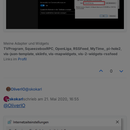
Meine Adapter und Widgets
TVProgram
,
SqueezeboxRPC
,
OpenLiga
,
RSSFeed
,
MyTime
,,
pi-hole2
,
vis-json-template
,
skiinfo
,
vis-mapwidgets
,
vis-2-widgets-rssfeed
Links im
Profil
0
@
skokarl
OliverIO
skokarl
schrieb am
21. Mai 2020, 16:55
S
für zeitservices kann man hier nachschauen.
zuletzt editiert von
Offline
@
OliverIO
https://wiki.ubuntuusers.de/ntpd/
es ist ratsam auch in windows den gleichen Zeitserver
einzustellen, da
der windowszeitserver manchmal nicht erreichbar ist.