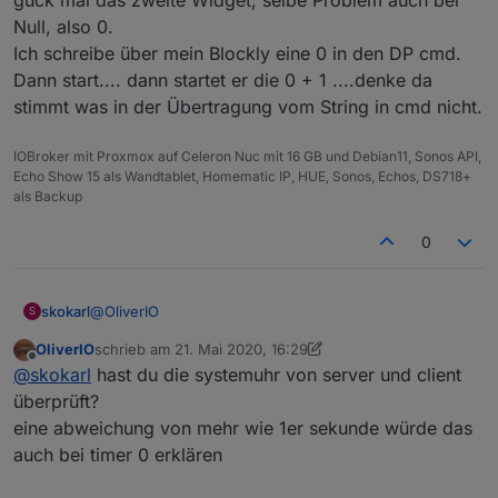
berechnet. Wenn beide Uhren unterschiedlich laufen,
Null, also 0.
kann es zu Differenzen kommen. Am besten beide
Ich schreibe über mein Blockly eine 0 in den DP cmd.
Rechner an einen Zeitserver hängen
Dann start.... dann startet er die 0 + 1 ....denke da
stimmt was in der Übertragung vom String in cmd nicht.
IOBroker mit Proxmox auf Celeron Nuc mit 16 GB und Debian11, Sonos API,
Echo Show 15 als Wandtablet, Homematic IP, HUE, Sonos, Echos, DS718+
als Backup
0
@
OliverIO
skokarl
S
OliverIO
schrieb am
21. Mai 2020, 16:29
guck mal das zweite Widget, selbe Problem auch bei
zuletzt editiert von OliverIO
Offline
@
skokarl
hast du die systemuhr von server und client
Null, also 0.
Ich schreibe über mein Blockly eine 0 in den DP cmd.
überprüft?
Dann start.... dann startet er die 0 + 1 ....denke da
eine abweichung von mehr wie 1er sekunde würde das
stimmt was in der Übertragung vom String in cmd nicht.
auch bei timer 0 erklären