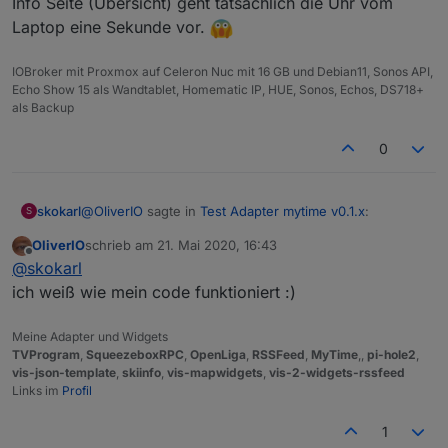
Info Seite (Übersicht) geht tatsächlich die Uhr vom
Laptop eine Sekunde vor.
IOBroker mit Proxmox auf Celeron Nuc mit 16 GB und Debian11, Sonos API,
Echo Show 15 als Wandtablet, Homematic IP, HUE, Sonos, Echos, DS718+
als Backup
0
@
OliverIO
sagte in
Test Adapter mytime v0.1.x
:
skokarl
S
OliverIO
schrieb am
21. Mai 2020, 16:43
zuletzt editiert von
Offline
@
skokarl
hast du die systemuhr von server und
@
skokarl
client überprüft?
ich weiß wie mein code funktioniert :)
Du bist schon ein Fuchs..... wenn ich die Uhr vom
eine abweichung von mehr wie 1er sekunde
Laptop nehme und die Uhr vom IOBroker auf der
würde das auch bei timer 0 erklären
Meine Adapter und Widgets
Info Seite (Übersicht) geht tatsächlich die Uhr vom
TVProgram
,
SqueezeboxRPC
,
OpenLiga
,
RSSFeed
,
MyTime
,,
pi-hole2
,
Laptop eine Sekunde vor.
vis-json-template
,
skiinfo
,
vis-mapwidgets
,
vis-2-widgets-rssfeed
Links im
Profil
1