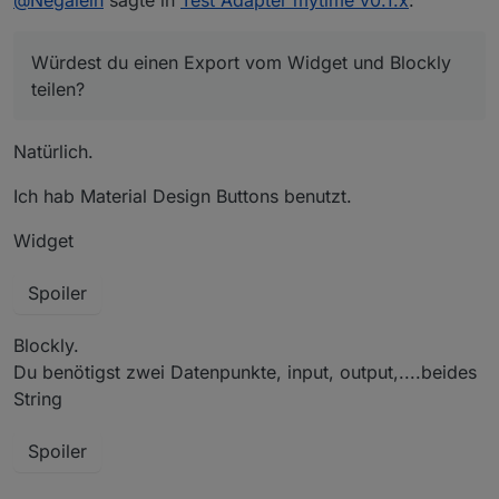
Tastatur selbst zusammen und schicke
Cool
es dann ins cmd Feld.
Würdest du einen Export vom Widget und Blockly
Würdest du einen Export vom Widget und Blockly
teilen?
teilen?
Natürlich.
Ich hab Material Design Buttons benutzt.
Widget
Spoiler
Blockly.
Du benötigst zwei Datenpunkte, input, output,....beides
String
Spoiler