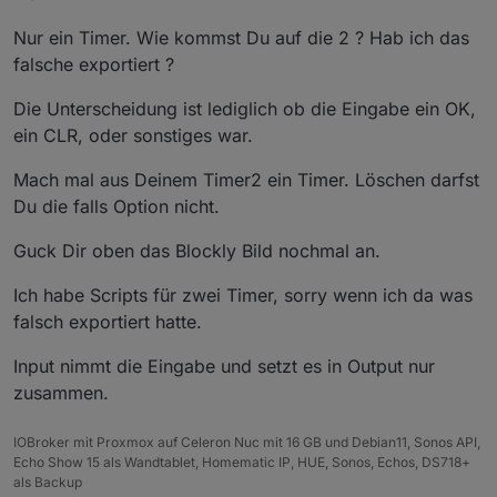
sehe ich das richtig, dass dafür 2 Timer benötigt
Nur ein Timer. Wie kommst Du auf die 2 ? Hab ich das
werden?
falsche exportiert ?
Kann ich den "sonst - falls" Block löschen, wenn ich
nur 1 Timer verwende?
Die Unterscheidung ist lediglich ob die Eingabe ein OK,
ein CLR, oder sonstiges war.
Mach mal aus Deinem Timer2 ein Timer. Löschen darfst
Du die falls Option nicht.
Guck Dir oben das Blockly Bild nochmal an.
Ich habe Scripts für zwei Timer, sorry wenn ich da was
falsch exportiert hatte.
Input nimmt die Eingabe und setzt es in Output nur
zusammen.
IOBroker mit Proxmox auf Celeron Nuc mit 16 GB und Debian11, Sonos API,
Echo Show 15 als Wandtablet, Homematic IP, HUE, Sonos, Echos, DS718+
als Backup