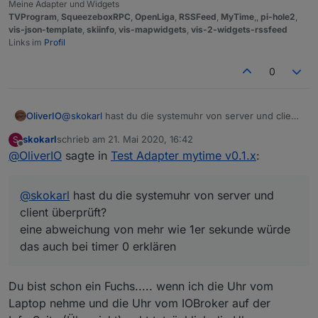
Meine Adapter und Widgets
TVProgram
,
SqueezeboxRPC
,
OpenLiga
,
RSSFeed
,
MyTime
,,
pi-hole2
,
vis-json-template
,
skiinfo
,
vis-mapwidgets
,
vis-2-widgets-rssfeed
Links im
Profil
0
OliverIO
@
skokarl
hast du die systemuhr von server und client
überprüft?
skokarl
schrieb am
21. Mai 2020, 16:42
S
eine abweichung von mehr wie 1er sekunde würde
zuletzt editiert von
Offline
@
OliverIO
sagte in
Test Adapter mytime v0.1.x
:
das auch bei timer 0 erklären
@
skokarl
hast du die systemuhr von server und
client überprüft?
eine abweichung von mehr wie 1er sekunde würde
das auch bei timer 0 erklären
Du bist schon ein Fuchs..... wenn ich die Uhr vom
Laptop nehme und die Uhr vom IOBroker auf der