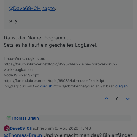
Online
6.4.2026, 16:56:15.142	[silly]: e3dc-rscp.
@
Dave69-CH
sagte
:
Ist da was nicht i.o.
6.4.2026, 16:56:21.098	[silly]: e3dc-rscp.
Es scheint alles zu funktioniern.
6.4.2026, 16:56:21.141	[silly]: e3dc-rscp.
silly
Danke für Eure hilfe.
Da ist der Name Programm...
Setz es halt auf ein gescheites LogLevel.
Linux-Werkzeugkasten:
https://forum.iobroker.net/topic/42952/der-kleine-iobroker-linux-
werkzeugkasten
NodeJS Fixer Skript:
https://forum.iobroker.net/topic/68035/iob-node-fix-skript
iob_diag: curl -sLf -o
diag.sh
https://iobroker.net/diag.sh && bash
diag.sh
0
Thomas Braun
@
Dave69-CH
sagte
:
Dave69-CH
schrieb am
6. Apr. 2026, 15:43
D
zuletzt editiert von
Offline
Da ist der Name Programm...
silly
@
Thomas-Braun
Und wie macht man das? Bin anfänger