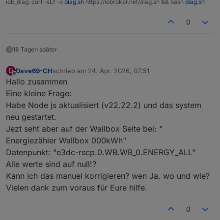
iob_diag: curl -sLf -o
diag.sh
https://iobroker.net/diag.sh && bash
diag.sh
0
18 Tagen später
Dave69-CH
schrieb am
24. Apr. 2026, 07:51
D
zuletzt editiert von
Offline
Hallo zusammen
Eine kleine Frage:
Habe Node js aktualisiert (v22.22.2) und das system
neu gestartet.
Jezt seht aber auf der Wallbox Seite bei: "
Energiezähler Wallbox 000kWh"
Datenpunkt: "e3dc-rscp.0.WB.WB_0.ENERGY_ALL"
Alle werte sind auf null!?
Kann ich das manuel korrigieren? wen Ja. wo und wie?
Vielen dank zum voraus für Eure hilfe.
0