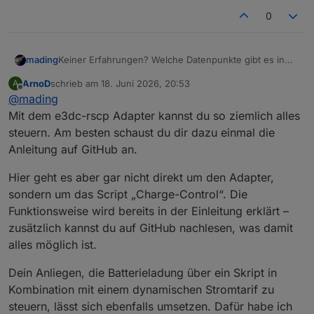
0
mading
Keiner Erfahrungen? Welche Datenpunkte gibt es in
iob bzgl. E3DC? Was lässt sich steuern?
ArnoD
schrieb am
18. Juni 2026, 20:53
A
zuletzt editiert von
Offline
@
mading
Mit dem e3dc-rscp Adapter kannst du so ziemlich alles
steuern. Am besten schaust du dir dazu einmal die
Anleitung auf GitHub an.
Hier geht es aber gar nicht direkt um den Adapter,
sondern um das Script „Charge-Control“. Die
Funktionsweise wird bereits in der Einleitung erklärt –
zusätzlich kannst du auf GitHub nachlesen, was damit
alles möglich ist.
Dein Anliegen, die Batterieladung über ein Skript in
Kombination mit einem dynamischen Stromtarif zu
steuern, lässt sich ebenfalls umsetzen. Dafür habe ich