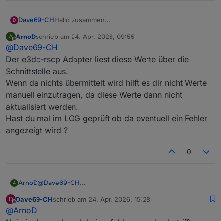
Dave69-CH
Hallo zusammen
D
Eine kleine Frage:
ArnoD
schrieb am
24. Apr. 2026, 09:55
A
Habe Node js aktualisiert (v22.22.2) und das
zuletzt editiert von
Offline
@
Dave69-CH
system neu gestartet.
Jezt seht aber auf der Wallbox Seite bei: "
Der e3dc-rscp Adapter liest diese Werte über die
Energiezähler Wallbox 000kWh"
Schnittstelle aus.
Datenpunkt: "e3dc-rscp.0.WB.WB_0.ENERGY_ALL"
Wenn da nichts übermittelt wird hilft es dir nicht Werte
Alle werte sind auf null!?
manuell einzutragen, da diese Werte dann nicht
Kann ich das manuel korrigieren? wen Ja. wo und
wie?
aktualisiert werden.
Vielen dank zum voraus für Eure hilfe.
Hast du mal im LOG geprüft ob da eventuell ein Fehler
angezeigt wird ?
0
ArnoD
@
Dave69-CH
A
Der e3dc-rscp Adapter liest diese Werte über die
Dave69-CH
schrieb am
24. Apr. 2026, 15:28
D
Schnittstelle aus.
zuletzt editiert von
Offline
@
ArnoD
Wenn da nichts übermittelt wird hilft es dir nicht Werte
manuell einzutragen, da diese Werte dann nicht