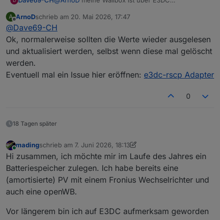
Dave69-CH
D
eingebunden netzwerkkabel mit fester IP passend
ArnoD
schrieb am
20. Mai 2026, 17:47
A
zu e3dc.
Die Werte im E3DC stimmen Total Solar und Total
zuletzt editiert von
Offline
@
Dave69-CH
Habe extra deswegen die Multiconect II
all
genommen.
In der Walbox (über RSCPGui ausgelesen, WB#0)
Ok, normalerweise sollten die Werte wieder ausgelesen
alles falsch.
und aktualisiert werden, selbst wenn diese mal gelöscht
Nach neustart von iobroker adapter war es auf
werden.
einmal wieder auf null????
Eventuell mal ein Issue hier eröffnen:
e3dc-rscp Adapter
0
18 Tagen später
mading
schrieb am
7. Juni 2026, 18:13
zuletzt editiert von mading
6. Juli 2026, 20:14
Online
Hi zusammen, ich möchte mir im Laufe des Jahres ein
Batteriespeicher zulegen. Ich habe bereits eine
(amortisierte) PV mit einem Fronius Wechselrichter und
auch eine openWB.
Vor längerem bin ich auf E3DC aufmerksam geworden