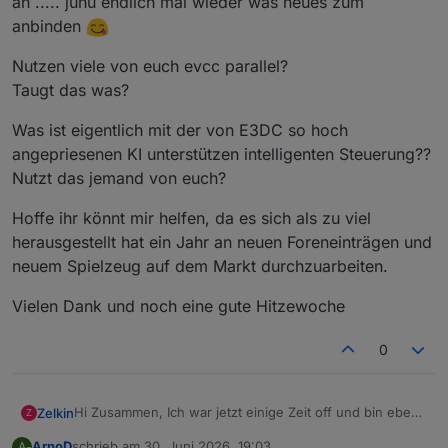
an ..... juhu endlich mal wieder was neues zum
anbinden
Nutzen viele von euch evcc parallel?
Taugt das was?
Was ist eigentlich mit der von E3DC so hoch
angepriesenen KI unterstützen intelligenten Steuerung??
Nutzt das jemand von euch?
Hoffe ihr könnt mir helfen, da es sich als zu viel
herausgestellt hat ein Jahr an neuen Foreneinträgen und
neuem Spielzeug auf dem Markt durchzuarbeiten.
Vielen Dank und noch eine gute Hitzewoche
0
Hi Zusammen, Ich war jetzt einige Zeit off und bin eben
Zelkin
Z
am aufholen und aktualisieren meiner Kenntnisse :)
ArnoD
schrieb am
30. Juni 2026, 19:03
A