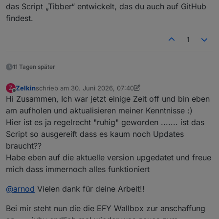
das Script „Tibber“ entwickelt, das du auch auf GitHub
findest.
1
11 Tagen später
Zelkin
schrieb am
30. Juni 2026, 07:40
Z
zuletzt editiert von Zelkin
Offline
Hi Zusammen, Ich war jetzt einige Zeit off und bin eben
am aufholen und aktualisieren meiner Kenntnisse :)
Hier ist es ja regelrecht "ruhig" geworden ....... ist das
Script so ausgereift dass es kaum noch Updates
braucht??
Habe eben auf die aktuelle version upgedatet und freue
mich dass immernoch alles funktioniert
@
arnod
Vielen dank für deine Arbeit!!
Bei mir steht nun die die EFY Wallbox zur anschaffung