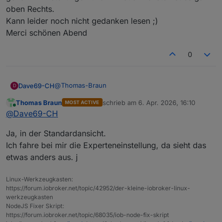
oben Rechts.
Kann leider noch nicht gedanken lesen ;)
Merci schönen Abend
0
@
Thomas-Braun
Dave69-CH
D
Thomas Braun
schrieb am
6. Apr. 2026, 16:10
MOST ACTIVE
Gefunden. mann muss auf den
zuletzt editiert von
Online
@
Dave69-CH
Schraubenschlüssel gehen = Einstellungen und im
neuen Fenster ist es ganz oben Rechts.
Ja, in der Standardansicht.
Kann leider noch nicht gedanken lesen ;)
Merci schönen Abend
Ich fahre bei mir die Experteneinstellung, da sieht das
etwas anders aus. j
Linux-Werkzeugkasten:
https://forum.iobroker.net/topic/42952/der-kleine-iobroker-linux-
werkzeugkasten
NodeJS Fixer Skript:
https://forum.iobroker.net/topic/68035/iob-node-fix-skript