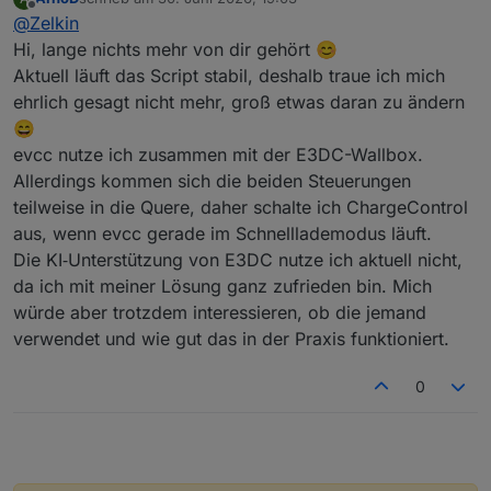
Hier ist es ja regelrecht "ruhig" geworden ....... ist das
@
arnod
Vielen dank für deine Arbeit!!
zuletzt editiert von
Offline
@
Zelkin
Script so ausgereift dass es kaum noch Updates
braucht??
Bei mir steht nun die die EFY Wallbox zur anschaffung
Hi, lange nichts mehr von dir gehört 😊
Habe eben auf die aktuelle version upgedatet und freue
an ..... juhu endlich mal wieder was neues zum
Aktuell läuft das Script stabil, deshalb traue ich mich
mich dass immernoch alles funktioniert
anbinden
Nutzen viele von euch evcc parallel?
ehrlich gesagt nicht mehr, groß etwas daran zu ändern
Taugt das was?
😄
Was ist eigentlich mit der von E3DC so hoch
angepriesenen KI unterstützen intelligenten
evcc nutze ich zusammen mit der E3DC-Wallbox.
Steuerung?? Nutzt das jemand von euch?
Hoffe ihr könnt mir helfen, da es sich als zu viel
Allerdings kommen sich die beiden Steuerungen
herausgestellt hat ein Jahr an neuen Foreneinträgen
teilweise in die Quere, daher schalte ich ChargeControl
und neuem Spielzeug auf dem Markt durchzuarbeiten.
Vielen Dank und noch eine gute Hitzewoche
aus, wenn evcc gerade im Schnelllademodus läuft.
Die KI‑Unterstützung von E3DC nutze ich aktuell nicht,
da ich mit meiner Lösung ganz zufrieden bin. Mich
würde aber trotzdem interessieren, ob die jemand
verwendet und wie gut das in der Praxis funktioniert.
0