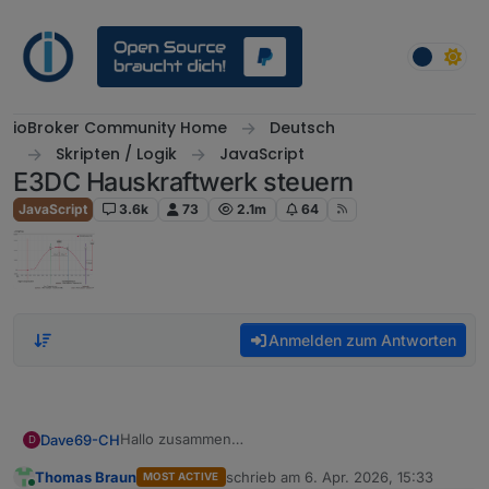
Weiter zum Inhalt
ioBroker Community Home
Deutsch
Skripten / Logik
JavaScript
E3DC Hauskraftwerk steuern
JavaScript
3.6k
73
2.1m
64
Anmelden zum Antworten
Hallo zusammen
Dave69-CH
D
Erhalte diese meldung im Script:
Thomas Braun
schrieb am
6. Apr. 2026, 15:33
MOST ACTIVE
6.4.2026, 16:56:15.098	[silly]: e3dc-rscp.
zuletzt editiert von