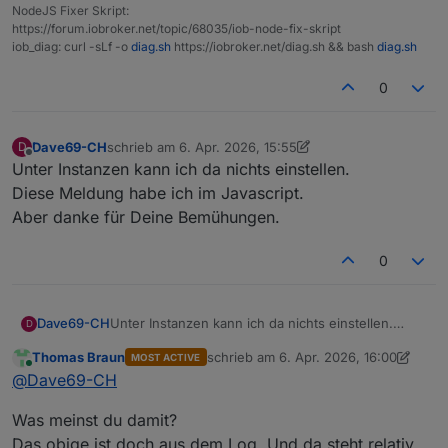
NodeJS Fixer Skript:
https://forum.iobroker.net/topic/68035/iob-node-fix-skript
iob_diag: curl -sLf -o
diag.sh
https://iobroker.net/diag.sh && bash
diag.sh
0
Dave69-CH
schrieb am
6. Apr. 2026, 15:55
D
zuletzt editiert von Dave69-CH
4. Juni 2026, 17:55
Offline
Unter Instanzen kann ich da nichts einstellen.
Diese Meldung habe ich im Javascript.
Aber danke für Deine Bemühungen.
0
Dave69-CH
Unter Instanzen kann ich da nichts einstellen.
D
Diese Meldung habe ich im Javascript.
Thomas Braun
schrieb am
6. Apr. 2026, 16:00
MOST ACTIVE
Aber danke für Deine Bemühungen.
zuletzt editiert von Thomas Braun
4. J
Online
@
Dave69-CH
Was meinst du damit?
Das obige ist doch aus dem Log. Und da steht relativ