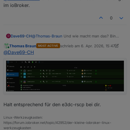
Setz es halt auf ein gescheites LogLevel.
im ioBroker.
0
Dave69-CH
@
Thomas-Braun
Und wie macht man das? Bin
D
anfänger im ioBroker.
Thomas Braun
schrieb am
6. Apr. 2026, 15:47
MOST ACTIVE
zuletzt editiert von Thomas Braun
4. J
Online
@
Dave69-CH
Halt entsprechend für den e3dc-rscp bei dir.
Linux-Werkzeugkasten:
https://forum.iobroker.net/topic/42952/der-kleine-iobroker-linux-
werkzeugkasten