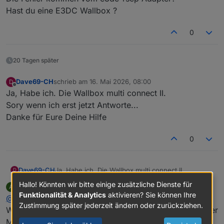
ERROR WB_REQ_PM-POWER_L1
Hast du eine E3DC Wallbox ?
ERROR WB_REQ_PM-POWER_L2
ERROR WB_REQ_PM-POWER_L3
0
kann mann die irgend wie abschalten oder
instandstellen?
20 Tagen später
Dave69-CH
schrieb am
16. Mai 2026, 08:00
D
zuletzt editiert von
Offline
Ja, Habe ich. Die Wallbox multi connect II.
Sory wenn ich erst jetzt Antworte...
Danke für Eure Deine Hilfe
0
Dave69-CH
Ja, Habe ich. Die Wallbox multi connect II.
D
Sory wenn ich erst jetzt Antworte...
Hallo! Könnten wir bitte einige zusätzliche Dienste für
ArnoD
schrieb am
16. Mai 2026, 13:18
A
Danke für Eure Deine Hilfe
zuletzt editiert von
Offline
Funktionalität & Analytics
aktivieren? Sie können Ihre
@
Dave69-CH
Zustimmung später jederzeit ändern oder zurückziehen.
Wie ist bei dir die Wallbox angebunden über E3DC oder
Modbus oder evcc ?