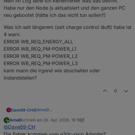
Nein im Log sehe ich keinenfehler was das betrifft.
aktualisiert werden.
Habe nur den Node js aktualisiert und den ganzen PC
Hast du mal im LOG geprüft ob da eventuell ein Fehler
neu gebootet (hätte ich das nicht tun sollen?)
angezeigt wird ?
Was ich seit längerem (seit charge control läuft) habe ist
4 warn.
ERROR WB_REQ_ENERGY_ALL
ERROR WB_REQ_PM-POWER_L1
ERROR WB_REQ_PM-POWER_L2
ERROR WB_REQ_PM-POWER_L3
kann mann die irgend wie abschalten oder
instandstellen?
0
@
ArnoD
Dave69-CH
D
Nein im Log sehe ich keinenfehler was das
ArnoD
schrieb am
26. Apr. 2026, 19:19
A
betrifft.
Was ich seit längerem (seit charge control läuft)
zuletzt editiert von ArnoD
Offline
@
Dave69-CH
Habe nur den Node js aktualisiert und den ganzen
habe ist 4 warn.
PC neu gebootet (hätte ich das nicht tun sollen?)
ERROR WB_REQ_ENERGY_ALL
Die Fehler kommen vom e3dc-rscp Adapter?