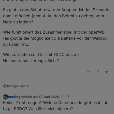
Es gibt ja das Sktipt bzw. den Adapter. Ist das Szenario
damit möglich (dem Akku den Befehl zu geben, vom
Netz zu laden)?
Wie funktioniert das Zusammenspiel mit der openWB
(es gibt ja die Möglichkeit die Batterie vor der Wallbox
zu füllen) etc.
Wie zufrieden seid ihr mit E3DC aus der
Heimautomatisierungs-Sicht?
0
10 Tagen später
mading
schrieb am
17. Juni 2026, 10:07
zuletzt editiert von
Online
Keiner Erfahrungen? Welche Datenpunkte gibt es in iob
bzgl. E3DC? Was lässt sich steuern?