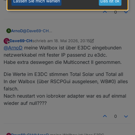
Lassen Sie mich wählen
Das ist ok
0
ArnoD
@
Dave69-CH
A
Wie ist bei dir die Wallbox angebunden über E3DC oder
Dave69-CH
schrieb am
18. Mai 2026, 20:15
D
Modbus oder evcc ?
zuletzt editiert von Dave69-CH
Offline
@
ArnoD
meine Wallbox ist über E3DC eingebunden
netzwerkkabel mit fester IP passend zu e3dc.
Habe extra deswegen die Multiconect II genommen.
Die Werte im E3DC stimmen Total Solar und Total all
In der Walbox (über RSCPGui ausgelesen, WB#0) alles
falsch.
Nach neustart von iobroker adapter war es auf einmal
wieder auf null????
0
@
ArnoD
meine Wallbox ist über E3DC