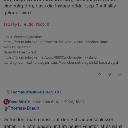
eindeutig drin, dass die Instanz e3dc-rscp.0 mit silly
geloggt wird.
[silly]: e3dc-rscp.0
Linux-Werkzeugkasten:
https://forum.iobroker.net/topic/42952/der-kleine-iobroker-linux-
werkzeugkasten
NodeJS Fixer Skript:
https://forum.iobroker.net/topic/68035/iob-node-fix-skript
iob_diag: curl -sLf -o
diag.sh
https://iobroker.net/diag.sh && bash
diag.sh
0
@
Dave69-CH
Thomas Braun
Dave69-CH
schrieb am
6. Apr. 2026, 16:07
D
Was meinst du damit?
zuletzt editiert von
Offline
@
Thomas-Braun
Das obige ist doch aus dem Log. Und da steht
relativ eindeutig drin, dass die Instanz e3dc-
[silly]: e3dc-rscp.0
Gefunden. mann muss auf den Schraubenschlüssel
rscp.0 mit silly geloggt wird.
gehen = Einstellungen und im neuen Fenster ist es ganz