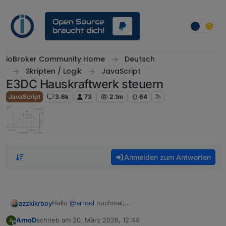
Weiter zum Inhalt
ioBroker Community Home
Deutsch
Skripten / Logik
JavaScript
E3DC Hauskraftwerk steuern
JavaScript
3.6k
73
2.1m
64
Anmelden zum Antworten
Hallo
@
arnod
nochmal,
azzkikrboy
sorry, aber ich muss nochmal nachfragen wie das
ArnoD
schrieb am
20. März 2026, 12:44
A
genau mit EVCC funktioniert.
Jetzt stelle ich mir die Frage wie die beiden
zuletzt editiert von