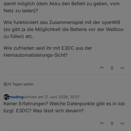
damit möglich (dem Akku den Befehl zu geben, vom
Netz zu laden)?
Wie funktioniert das Zusammenspiel mit der openWB
(es gibt ja die Möglichkeit die Batterie vor der Wallbox
zu füllen) etc.
Wie zufrieden seid ihr mit E3DC aus der
Heimautomatisierungs-Sicht?
0
10 Tagen später
mading
schrieb am
17. Juni 2026, 10:07
zuletzt editiert von
Online
Keiner Erfahrungen? Welche Datenpunkte gibt es in iob
bzgl. E3DC? Was lässt sich steuern?
0