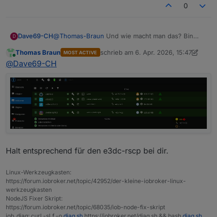
0
Dave69-CH
@
Thomas-Braun
Und wie macht man das? Bin
D
anfänger im ioBroker.
Thomas Braun
schrieb am
6. Apr. 2026, 15:47
MOST ACTIVE
zuletzt editiert von Thomas Braun
4. J
Online
@
Dave69-CH
Halt entsprechend für den e3dc-rscp bei dir.
Linux-Werkzeugkasten:
https://forum.iobroker.net/topic/42952/der-kleine-iobroker-linux-
werkzeugkasten
NodeJS Fixer Skript:
https://forum.iobroker.net/topic/68035/iob-node-fix-skript
iob_diag: curl -sLf -o
diag.sh
https://iobroker.net/diag.sh && bash
diag.sh