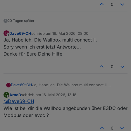
ERROR WB_REQ_PM-POWER_L3
0
kann mann die irgend wie abschalten oder
instandstellen?
20 Tagen später
Dave69-CH
schrieb am
16. Mai 2026, 08:00
D
zuletzt editiert von
Offline
Ja, Habe ich. Die Wallbox multi connect II.
Sory wenn ich erst jetzt Antworte...
Danke für Eure Deine Hilfe
0
Dave69-CH
Ja, Habe ich. Die Wallbox multi connect II.
D
Sory wenn ich erst jetzt Antworte...
ArnoD
schrieb am
16. Mai 2026, 13:18
A
Danke für Eure Deine Hilfe
zuletzt editiert von
Offline
@
Dave69-CH
Wie ist bei dir die Wallbox angebunden über E3DC oder
Modbus oder evcc ?
0