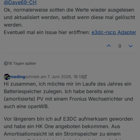
@
Dave69-CH
Habe extra deswegen die Multiconect II
all
genommen.
In der Walbox (über RSCPGui ausgelesen, WB#0)
Ok, normalerweise sollten die Werte wieder ausgelesen
alles falsch.
und aktualisiert werden, selbst wenn diese mal gelöscht
Nach neustart von iobroker adapter war es auf
werden.
einmal wieder auf null????
Eventuell mal ein Issue hier eröffnen:
e3dc-rscp Adapter
0
18 Tagen später
mading
schrieb am
7. Juni 2026, 18:13
zuletzt editiert von mading
6. Juli 2026, 20:14
Online
Hi zusammen, ich möchte mir im Laufe des Jahres ein
Batteriespeicher zulegen. Ich habe bereits eine
(amortisierte) PV mit einem Fronius Wechselrichter und
auch eine openWB.
Vor längerem bin ich auf E3DC aufmerksam geworden
und habe ein HK One angeboten bekommen. Aus
Amortisationssicht ist ein Stromspeicher zu einem