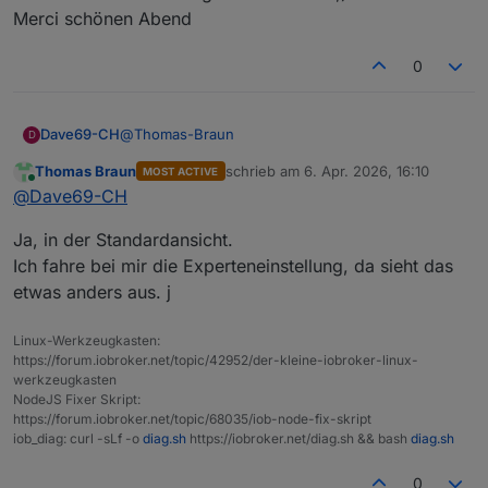
Merci schönen Abend
0
@
Thomas-Braun
Dave69-CH
D
Thomas Braun
schrieb am
6. Apr. 2026, 16:10
MOST ACTIVE
Gefunden. mann muss auf den
zuletzt editiert von
Online
@
Dave69-CH
Schraubenschlüssel gehen = Einstellungen und im
neuen Fenster ist es ganz oben Rechts.
Ja, in der Standardansicht.
Kann leider noch nicht gedanken lesen ;)
Merci schönen Abend
Ich fahre bei mir die Experteneinstellung, da sieht das
etwas anders aus. j
Linux-Werkzeugkasten:
https://forum.iobroker.net/topic/42952/der-kleine-iobroker-linux-
werkzeugkasten
NodeJS Fixer Skript:
https://forum.iobroker.net/topic/68035/iob-node-fix-skript
iob_diag: curl -sLf -o
diag.sh
https://iobroker.net/diag.sh && bash
diag.sh
0