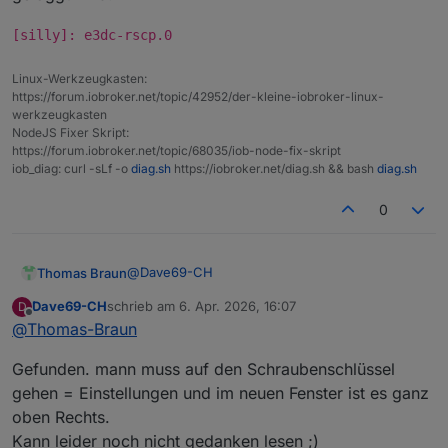
[silly]: e3dc-rscp.0
Linux-Werkzeugkasten:
https://forum.iobroker.net/topic/42952/der-kleine-iobroker-linux-
werkzeugkasten
NodeJS Fixer Skript:
https://forum.iobroker.net/topic/68035/iob-node-fix-skript
iob_diag: curl -sLf -o
diag.sh
https://iobroker.net/diag.sh && bash
diag.sh
0
@
Dave69-CH
Thomas Braun
Dave69-CH
schrieb am
6. Apr. 2026, 16:07
D
Was meinst du damit?
zuletzt editiert von
Offline
@
Thomas-Braun
Das obige ist doch aus dem Log. Und da steht
relativ eindeutig drin, dass die Instanz e3dc-
[silly]: e3dc-rscp.0
Gefunden. mann muss auf den Schraubenschlüssel
rscp.0 mit silly geloggt wird.
gehen = Einstellungen und im neuen Fenster ist es ganz
oben Rechts.
Kann leider noch nicht gedanken lesen ;)