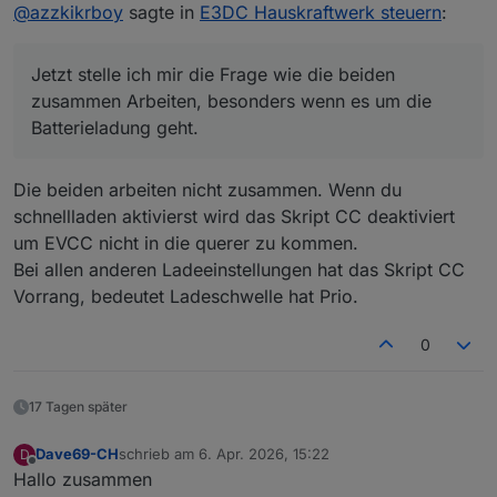
Offline
@
azzkikrboy
sagte in
E3DC Hauskraftwerk steuern
:
Seit kurzem wird ja nun endlich die WB
zusammen Arbeiten, besonders wenn es um die
MultiConnect II unterstützt, so dass ich jetzt erst
Batterieladung geht.
anfange EVCC mit CC gemeinsam zu nutzen.
Welcher Wert ist prioritär? Also die Ladeschwelle,
Jetzt stelle ich mir die Frage wie die beiden
Ich habe in der Konfiguration den Pfad zum EVCC
die sich ja dynamisch ändern, je nach Einstellung,
Adapter eingestellt und den 1. LP (also die WB)
oder die Konfiguration im EVCC (roter Kreis), die ja
zusammen Arbeiten, besonders wenn es um die
aktiviert. Das scheint auch soweit zu funktionieren.
statisch ist ?
Batterieladung geht.
Ich sehe in den LOGs wenn ich z.B. das Auto
anstecke, oder wenn das Laden beginnt.
Die beiden arbeiten nicht zusammen. Wenn du
schnellladen aktivierst wird das Skript CC deaktiviert
um EVCC nicht in die querer zu kommen.
Bei allen anderen Ladeeinstellungen hat das Skript CC
Vorrang, bedeutet Ladeschwelle hat Prio.
Ausserdem:
0
Seitdem ich EVCC aktiviert habe, habe ich dieses
komische Verhalten, das irgendwann das Script
Danke schonmal
aussteigt und die Batterie mit voller Leistung auf
17 Tagen später
100% geladen wird (siehe grüner Kreis).
Dave69-CH
schrieb am
6. Apr. 2026, 15:22
D
zuletzt editiert von
Offline
Hallo zusammen