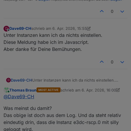
0
Dave69-CH
schrieb am
6. Apr. 2026, 15:55
D
zuletzt editiert von Dave69-CH
4. Juni 2026, 17:55
Offline
Unter Instanzen kann ich da nichts einstellen.
Diese Meldung habe ich im Javascript.
Aber danke für Deine Bemühungen.
0
Dave69-CH
Unter Instanzen kann ich da nichts einstellen.
D
Diese Meldung habe ich im Javascript.
Thomas Braun
schrieb am
6. Apr. 2026, 16:00
MOST ACTIVE
Aber danke für Deine Bemühungen.
zuletzt editiert von Thomas Braun
4. J
Online
@
Dave69-CH
Was meinst du damit?
Das obige ist doch aus dem Log. Und da steht relativ
eindeutig drin, dass die Instanz e3dc-rscp.0 mit silly
geloggt wird.