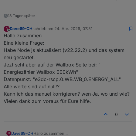
18 Tagen später
Dave69-CH
schrieb am
24. Apr. 2026, 07:51
D
zuletzt editiert von
Offline
Hallo zusammen
Eine kleine Frage:
Habe Node js aktualisiert (v22.22.2) und das system
neu gestartet.
Jezt seht aber auf der Wallbox Seite bei: "
Energiezähler Wallbox 000kWh"
Datenpunkt: "e3dc-rscp.0.WB.WB_0.ENERGY_ALL"
Alle werte sind auf null!?
Kann ich das manuel korrigieren? wen Ja. wo und wie?
Vielen dank zum voraus für Eure hilfe.
0
Dave69-CH
Hallo zusammen
D