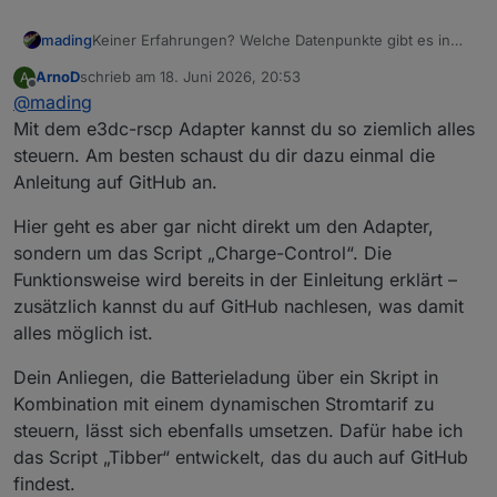
mading
Keiner Erfahrungen? Welche Datenpunkte gibt es in
iob bzgl. E3DC? Was lässt sich steuern?
ArnoD
schrieb am
18. Juni 2026, 20:53
A
zuletzt editiert von
Offline
@
mading
Mit dem e3dc-rscp Adapter kannst du so ziemlich alles
steuern. Am besten schaust du dir dazu einmal die
Anleitung auf GitHub an.
Hier geht es aber gar nicht direkt um den Adapter,
sondern um das Script „Charge-Control“. Die
Funktionsweise wird bereits in der Einleitung erklärt –
zusätzlich kannst du auf GitHub nachlesen, was damit
alles möglich ist.
Dein Anliegen, die Batterieladung über ein Skript in
Kombination mit einem dynamischen Stromtarif zu
steuern, lässt sich ebenfalls umsetzen. Dafür habe ich
das Script „Tibber“ entwickelt, das du auch auf GitHub
findest.