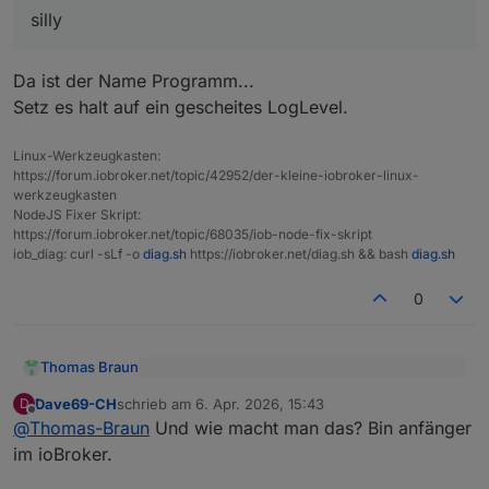
6.4.2026, 16:56:21.141	[silly]: e3dc-rscp.
silly
Danke für Eure hilfe.
Da ist der Name Programm...
Setz es halt auf ein gescheites LogLevel.
Linux-Werkzeugkasten:
https://forum.iobroker.net/topic/42952/der-kleine-iobroker-linux-
werkzeugkasten
NodeJS Fixer Skript:
https://forum.iobroker.net/topic/68035/iob-node-fix-skript
iob_diag: curl -sLf -o
diag.sh
https://iobroker.net/diag.sh && bash
diag.sh
0
Thomas Braun
@
Dave69-CH
sagte
:
Dave69-CH
schrieb am
6. Apr. 2026, 15:43
D
zuletzt editiert von
Offline
Da ist der Name Programm...
silly
@
Thomas-Braun
Und wie macht man das? Bin anfänger
Setz es halt auf ein gescheites LogLevel.
im ioBroker.