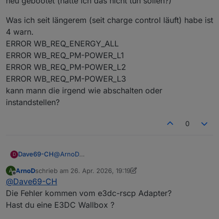
neu gebootet (hätte ich das nicht tun sollen?)
angezeigt wird ?
Was ich seit längerem (seit charge control läuft) habe ist
4 warn.
ERROR WB_REQ_ENERGY_ALL
ERROR WB_REQ_PM-POWER_L1
ERROR WB_REQ_PM-POWER_L2
ERROR WB_REQ_PM-POWER_L3
kann mann die irgend wie abschalten oder
instandstellen?
0
@
ArnoD
Dave69-CH
D
Nein im Log sehe ich keinenfehler was das
ArnoD
schrieb am
26. Apr. 2026, 19:19
A
betrifft.
Was ich seit längerem (seit charge control läuft)
zuletzt editiert von ArnoD
Offline
@
Dave69-CH
Habe nur den Node js aktualisiert und den ganzen
habe ist 4 warn.
PC neu gebootet (hätte ich das nicht tun sollen?)
ERROR WB_REQ_ENERGY_ALL
Die Fehler kommen vom e3dc-rscp Adapter?
ERROR WB_REQ_PM-POWER_L1
Hast du eine E3DC Wallbox ?
ERROR WB_REQ_PM-POWER_L2