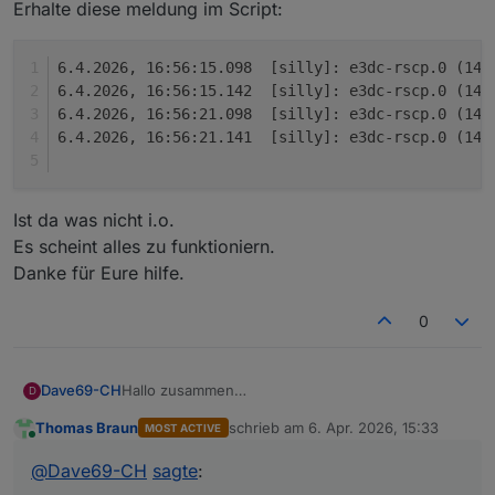
Erhalte diese meldung im Script:
6.4.2026, 16:56:15.098	[silly]
6.4.2026, 16:56:15.142	[silly]
6.4.2026, 16:56:21.098	[silly]
6.4.2026, 16:56:21.141	[silly]
Ist da was nicht i.o.
Es scheint alles zu funktioniern.
Danke für Eure hilfe.
0
Hallo zusammen
Dave69-CH
D
Erhalte diese meldung im Script:
Thomas Braun
schrieb am
6. Apr. 2026, 15:33
MOST ACTIVE
6.4.2026, 16:56:15.098	[silly]: e3dc-rscp.
zuletzt editiert von
Online
6.4.2026, 16:56:15.142	[silly]: e3dc-rscp.
@
Dave69-CH
sagte
:
Ist da was nicht i.o.
6.4.2026, 16:56:21.098	[silly]: e3dc-rscp.
Es scheint alles zu funktioniern.