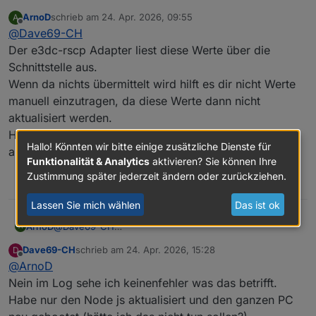
Eine kleine Frage:
ArnoD
schrieb am
24. Apr. 2026, 09:55
A
Habe Node js aktualisiert (v22.22.2) und das
zuletzt editiert von
Offline
@
Dave69-CH
system neu gestartet.
Jezt seht aber auf der Wallbox Seite bei: "
Der e3dc-rscp Adapter liest diese Werte über die
Energiezähler Wallbox 000kWh"
Schnittstelle aus.
Datenpunkt: "e3dc-rscp.0.WB.WB_0.ENERGY_ALL"
Wenn da nichts übermittelt wird hilft es dir nicht Werte
Alle werte sind auf null!?
manuell einzutragen, da diese Werte dann nicht
Kann ich das manuel korrigieren? wen Ja. wo und
wie?
aktualisiert werden.
Vielen dank zum voraus für Eure hilfe.
Hast du mal im LOG geprüft ob da eventuell ein Fehler
Hallo! Könnten wir bitte einige zusätzliche Dienste für
angezeigt wird ?
Funktionalität & Analytics
aktivieren? Sie können Ihre
Zustimmung später jederzeit ändern oder zurückziehen.
0
Lassen Sie mich wählen
Das ist ok
ArnoD
@
Dave69-CH
A
Der e3dc-rscp Adapter liest diese Werte über die
Dave69-CH
schrieb am
24. Apr. 2026, 15:28
D
Schnittstelle aus.
zuletzt editiert von
Offline
@
ArnoD
Wenn da nichts übermittelt wird hilft es dir nicht Werte
manuell einzutragen, da diese Werte dann nicht
Nein im Log sehe ich keinenfehler was das betrifft.
aktualisiert werden.
Habe nur den Node js aktualisiert und den ganzen PC
Hast du mal im LOG geprüft ob da eventuell ein Fehler