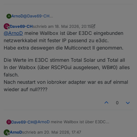
ArnoD
@
Dave69-CH
A
Wie ist bei dir die Wallbox angebunden über E3DC oder
Dave69-CH
schrieb am
18. Mai 2026, 20:15
D
Modbus oder evcc ?
zuletzt editiert von Dave69-CH
Offline
@
ArnoD
meine Wallbox ist über E3DC eingebunden
netzwerkkabel mit fester IP passend zu e3dc.
Habe extra deswegen die Multiconect II genommen.
Die Werte im E3DC stimmen Total Solar und Total all
In der Walbox (über RSCPGui ausgelesen, WB#0) alles
falsch.
Nach neustart von iobroker adapter war es auf einmal
wieder auf null????
0
@
ArnoD
meine Wallbox ist über E3DC
Dave69-CH
D
eingebunden netzwerkkabel mit fester IP passend
ArnoD
schrieb am
20. Mai 2026, 17:47
A
zu e3dc.
Die Werte im E3DC stimmen Total Solar und Total
zuletzt editiert von
Offline