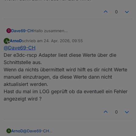
0
Dave69-CH
Hallo zusammen
D
Eine kleine Frage:
ArnoD
schrieb am
24. Apr. 2026, 09:55
A
Habe Node js aktualisiert (v22.22.2) und das
zuletzt editiert von
Offline
@
Dave69-CH
system neu gestartet.
Jezt seht aber auf der Wallbox Seite bei: "
Der e3dc-rscp Adapter liest diese Werte über die
Energiezähler Wallbox 000kWh"
Schnittstelle aus.
Datenpunkt: "e3dc-rscp.0.WB.WB_0.ENERGY_ALL"
Wenn da nichts übermittelt wird hilft es dir nicht Werte
Alle werte sind auf null!?
manuell einzutragen, da diese Werte dann nicht
Kann ich das manuel korrigieren? wen Ja. wo und
wie?
aktualisiert werden.
Vielen dank zum voraus für Eure hilfe.
Hast du mal im LOG geprüft ob da eventuell ein Fehler
angezeigt wird ?
0
ArnoD
@
Dave69-CH
A