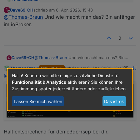
@
Dave69-CH
sagte
:
Dave69-CH
schrieb am
6. Apr. 2026, 15:43
D
zuletzt editiert von
Offline
Da ist der Name Programm...
silly
@
Thomas-Braun
Und wie macht man das? Bin anfänger
Setz es halt auf ein gescheites LogLevel.
im ioBroker.
0
Dave69-CH
@
Thomas-Braun
Und wie macht man das? Bin
D
anfänger im ioBroker.
Thomas Braun
schrieb am
6. Apr. 2026, 15:47
MOST ACTIVE
zuletzt editiert von Thomas Braun
4. J
Online
@
Dave69-CH
Hallo! Könnten wir bitte einige zusätzliche Dienste für
Funktionalität & Analytics
aktivieren? Sie können Ihre
Zustimmung später jederzeit ändern oder zurückziehen.
Lassen Sie mich wählen
Das ist ok
Halt entsprechend für den e3dc-rscp bei dir.