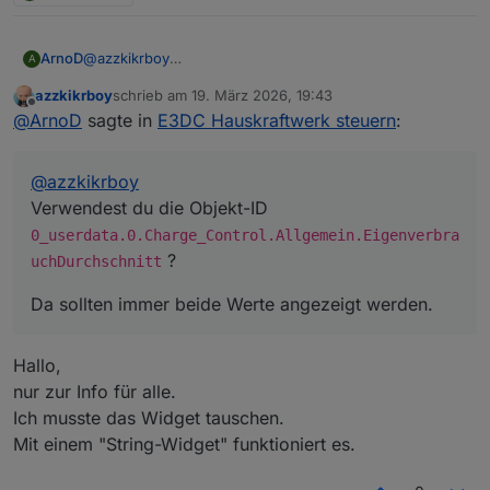
@
azzkikrboy
ArnoD
A
Verwendest du die Objekt-ID
azzkikrboy
schrieb am
19. März 2026, 19:43
0_userdata.0.Charge_Control.Allgemein.Eigen
Da sollten immer beide Werte angezeigt werden.
zuletzt editiert von
Offline
@
ArnoD
sagte in
E3DC Hauskraftwerk steuern
:
verbrauchDurchschnitt
?
@
azzkikrboy
Verwendest du die Objekt-ID
0_userdata.0.Charge_Control.Allgemein.Eigenverbra
?
uchDurchschnitt
Da sollten immer beide Werte angezeigt werden.
Hallo,
nur zur Info für alle.
Ich musste das Widget tauschen.
Mit einem "String-Widget" funktioniert es.