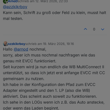
ArnoD
schrieb am
12. März 2026, 22:33
A
JA, im ioBroker sehe ich auch die beiden Werte …
zuletzt editiert von
Offline
@
azzkikrboy
Kann es am Widget liegen?
Kann sein, Schrift zu groß oder Feld zu klein, musst halt
mal testen.
0
azzkikrboy
schrieb am
19. März 2026, 19:16
zuletzt editiert von
Offline
Hallo
@
arnod
nochmal,
sorry, aber ich muss nochmal nachfragen wie das
genau mit EVCC funktioniert.
Seit kurzem wird ja nun endlich die WB MultiConnect II
unterstützt, so dass ich jetzt erst anfange EVCC mit CC
gemeinsam zu nutzen.
Ich habe in der Konfiguration den Pfad zum EVCC
Adapter eingestellt und den 1. LP (also die WB)
aktiviert. Das scheint auch soweit zu funktionieren.
Ich sehe in den LOGs wenn ich z.B. das Auto anstecke,
oder wenn das Laden beginnt.