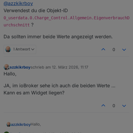
Offline
@
azzkikrboy
angezeigt wird.
ich habe die Objekt ID geprüft, die ist auch korrekt,
Verwendest du die Objekt-ID
aber es wird nur der erste Teil angezeigt.
0_userdata.0.Charge_Control.Allgemein.EigenverbrauchD
Woran könnte das liegen?
?
urchschnitt
Da sollten immer beide Werte angezeigt werden.
1 Antwort
0
azzkikrboy
schrieb am
12. März 2026, 11:17
zuletzt editiert von
Offline
Hallo,
JA, im ioBroker sehe ich auch die beiden Werte …
Kann es am Widget liegen?
0
Hallo,
azzkikrboy