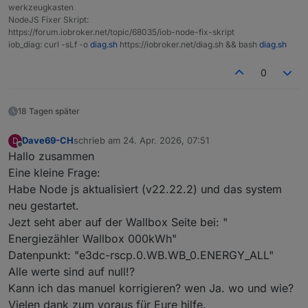
werkzeugkasten
NodeJS Fixer Skript:
https://forum.iobroker.net/topic/68035/iob-node-fix-skript
iob_diag: curl -sLf -o
diag.sh
https://iobroker.net/diag.sh && bash
diag.sh
0
18 Tagen später
Dave69-CH
schrieb am
24. Apr. 2026, 07:51
D
zuletzt editiert von
Offline
Hallo zusammen
Eine kleine Frage:
Habe Node js aktualisiert (v22.22.2) und das system
neu gestartet.
Jezt seht aber auf der Wallbox Seite bei: "
Energiezähler Wallbox 000kWh"
Datenpunkt: "e3dc-rscp.0.WB.WB_0.ENERGY_ALL"
Alle werte sind auf null!?
Kann ich das manuel korrigieren? wen Ja. wo und wie?
Vielen dank zum voraus für Eure hilfe.