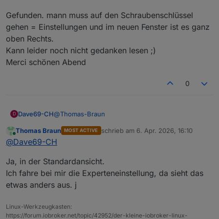
relativ eindeutig drin, dass die Instanz e3dc-
[silly]: e3dc-rscp.0
Gefunden. mann muss auf den Schraubenschlüssel
rscp.0 mit silly geloggt wird.
gehen = Einstellungen und im neuen Fenster ist es ganz
oben Rechts.
Kann leider noch nicht gedanken lesen ;)
Merci schönen Abend
0
@
Thomas-Braun
Dave69-CH
D
Thomas Braun
schrieb am
6. Apr. 2026, 16:10
MOST ACTIVE
Gefunden. mann muss auf den
zuletzt editiert von
Online
@
Dave69-CH
Schraubenschlüssel gehen = Einstellungen und im
neuen Fenster ist es ganz oben Rechts.
Ja, in der Standardansicht.
Kann leider noch nicht gedanken lesen ;)
Merci schönen Abend
Ich fahre bei mir die Experteneinstellung, da sieht das
etwas anders aus. j
Linux-Werkzeugkasten:
https://forum.iobroker.net/topic/42952/der-kleine-iobroker-linux-