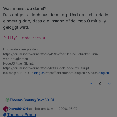
Was meinst du damit?
Das obige ist doch aus dem Log. Und da steht relativ
eindeutig drin, dass die Instanz e3dc-rscp.0 mit silly
geloggt wird.
[silly]: e3dc-rscp.0
Linux-Werkzeugkasten:
https://forum.iobroker.net/topic/42952/der-kleine-iobroker-linux-
werkzeugkasten
NodeJS Fixer Skript:
https://forum.iobroker.net/topic/68035/iob-node-fix-skript
iob_diag: curl -sLf -o
diag.sh
https://iobroker.net/diag.sh && bash
diag.sh
0
@
Dave69-CH
Thomas Braun
Dave69-CH
schrieb am
6. Apr. 2026, 16:07
D
Was meinst du damit?
zuletzt editiert von
Offline
@
Thomas-Braun
Das obige ist doch aus dem Log. Und da steht