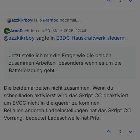
0
Hallo
@
arnod
nochmal,
azzkikrboy
sorry, aber ich muss nochmal nachfragen wie das
ArnoD
schrieb am
20. März 2026, 12:44
A
genau mit EVCC funktioniert.
Jetzt stelle ich mir die Frage wie die beiden
zuletzt editiert von
Offline
@
azzkikrboy
sagte in
E3DC Hauskraftwerk steuern
:
Seit kurzem wird ja nun endlich die WB
zusammen Arbeiten, besonders wenn es um die
MultiConnect II unterstützt, so dass ich jetzt erst
Batterieladung geht.
anfange EVCC mit CC gemeinsam zu nutzen.
Welcher Wert ist prioritär? Also die Ladeschwelle,
Jetzt stelle ich mir die Frage wie die beiden
Ich habe in der Konfiguration den Pfad zum EVCC
die sich ja dynamisch ändern, je nach Einstellung,
Adapter eingestellt und den 1. LP (also die WB)
oder die Konfiguration im EVCC (roter Kreis), die ja
zusammen Arbeiten, besonders wenn es um die
aktiviert. Das scheint auch soweit zu funktionieren.
statisch ist ?
Batterieladung geht.
Ich sehe in den LOGs wenn ich z.B. das Auto
anstecke, oder wenn das Laden beginnt.
Die beiden arbeiten nicht zusammen. Wenn du
schnellladen aktivierst wird das Skript CC deaktiviert
um EVCC nicht in die querer zu kommen.
Bei allen anderen Ladeeinstellungen hat das Skript CC
Vorrang, bedeutet Ladeschwelle hat Prio.
Ausserdem:
0
Seitdem ich EVCC aktiviert habe, habe ich dieses