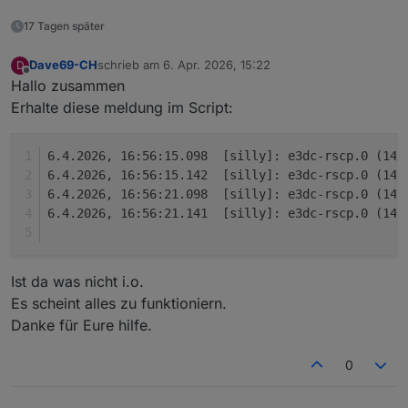
komische Verhalten, das irgendwann das Script
Danke schonmal
aussteigt und die Batterie mit voller Leistung auf
17 Tagen später
100% geladen wird (siehe grüner Kreis).
Dave69-CH
schrieb am
6. Apr. 2026, 15:22
D
zuletzt editiert von
Offline
Hallo zusammen
Erhalte diese meldung im Script:
6.4.2026, 16:56:15.098	[silly]
6.4.2026, 16:56:15.142	[silly]
6.4.2026, 16:56:21.098	[silly]
6.4.2026, 16:56:21.141	[silly]
Ist da was nicht i.o.
Es scheint alles zu funktioniern.
Danke für Eure hilfe.
0