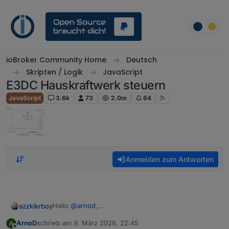
Weiter zum Inhalt
ioBroker Community Home
Deutsch
Skripten / Logik
JavaScript
E3DC Hauskraftwerk steuern
JavaScript
3.6k
73
2.0m
64
Anmelden zum Antworten
Hallo
@
arnod
,
azzkikrboy
ich habe auch gerade bemerkt, dass der
ArnoD
schrieb am
9. März 2026, 22:45
A
Durchschnitt Tag / Nacht bei mir nicht richtig
zuletzt editiert von