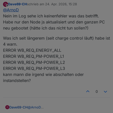
Der e3dc-rscp Adapter liest diese Werte über die
Dave69-CH
schrieb am
24. Apr. 2026, 15:28
D
Schnittstelle aus.
zuletzt editiert von
Offline
@
ArnoD
Wenn da nichts übermittelt wird hilft es dir nicht Werte
manuell einzutragen, da diese Werte dann nicht
Nein im Log sehe ich keinenfehler was das betrifft.
aktualisiert werden.
Habe nur den Node js aktualisiert und den ganzen PC
Hast du mal im LOG geprüft ob da eventuell ein Fehler
neu gebootet (hätte ich das nicht tun sollen?)
angezeigt wird ?
Was ich seit längerem (seit charge control läuft) habe ist
4 warn.
ERROR WB_REQ_ENERGY_ALL
ERROR WB_REQ_PM-POWER_L1
ERROR WB_REQ_PM-POWER_L2
ERROR WB_REQ_PM-POWER_L3
kann mann die irgend wie abschalten oder
instandstellen?
0
@
ArnoD
Dave69-CH
D
Nein im Log sehe ich keinenfehler was das