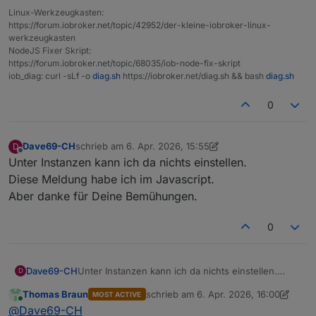
Linux-Werkzeugkasten:
https://forum.iobroker.net/topic/42952/der-kleine-iobroker-linux-
werkzeugkasten
NodeJS Fixer Skript:
https://forum.iobroker.net/topic/68035/iob-node-fix-skript
iob_diag: curl -sLf -o
diag.sh
https://iobroker.net/diag.sh && bash
diag.sh
0
Dave69-CH
schrieb am
6. Apr. 2026, 15:55
D
zuletzt editiert von Dave69-CH
4. Juni 2026, 17:55
Offline
Unter Instanzen kann ich da nichts einstellen.
Diese Meldung habe ich im Javascript.
Aber danke für Deine Bemühungen.
0
Dave69-CH
Unter Instanzen kann ich da nichts einstellen.
D
Diese Meldung habe ich im Javascript.
Thomas Braun
schrieb am
6. Apr. 2026, 16:00
MOST ACTIVE
Aber danke für Deine Bemühungen.
zuletzt editiert von Thomas Braun
4. J
Online
@
Dave69-CH