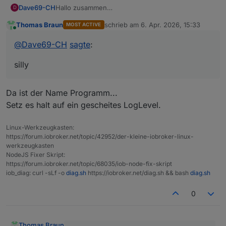
Hallo zusammen
Dave69-CH
D
Erhalte diese meldung im Script:
Thomas Braun
schrieb am
6. Apr. 2026, 15:33
MOST ACTIVE
6.4.2026, 16:56:15.098	[silly]: e3dc-rscp.
zuletzt editiert von
Online
6.4.2026, 16:56:15.142	[silly]: e3dc-rscp.
@
Dave69-CH
sagte
:
Ist da was nicht i.o.
6.4.2026, 16:56:21.098	[silly]: e3dc-rscp.
Es scheint alles zu funktioniern.
6.4.2026, 16:56:21.141	[silly]: e3dc-rscp.
silly
Danke für Eure hilfe.
Da ist der Name Programm...
Setz es halt auf ein gescheites LogLevel.
Linux-Werkzeugkasten:
https://forum.iobroker.net/topic/42952/der-kleine-iobroker-linux-
werkzeugkasten
NodeJS Fixer Skript:
https://forum.iobroker.net/topic/68035/iob-node-fix-skript
iob_diag: curl -sLf -o
diag.sh
https://iobroker.net/diag.sh && bash
diag.sh
0
Thomas Braun