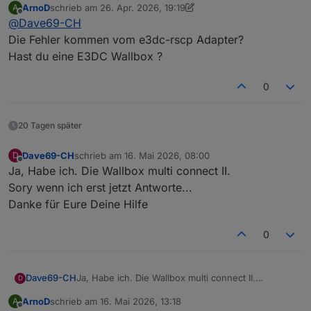
ArnoD
schrieb am
26. Apr. 2026, 19:19
A
betrifft.
Was ich seit längerem (seit charge control läuft)
zuletzt editiert von ArnoD
Offline
@
Dave69-CH
Habe nur den Node js aktualisiert und den ganzen
habe ist 4 warn.
PC neu gebootet (hätte ich das nicht tun sollen?)
ERROR WB_REQ_ENERGY_ALL
Die Fehler kommen vom e3dc-rscp Adapter?
ERROR WB_REQ_PM-POWER_L1
Hast du eine E3DC Wallbox ?
ERROR WB_REQ_PM-POWER_L2
ERROR WB_REQ_PM-POWER_L3
0
kann mann die irgend wie abschalten oder
instandstellen?
20 Tagen später
Dave69-CH
schrieb am
16. Mai 2026, 08:00
D
zuletzt editiert von
Offline
Ja, Habe ich. Die Wallbox multi connect II.
Sory wenn ich erst jetzt Antworte...
Danke für Eure Deine Hilfe
0
Dave69-CH
Ja, Habe ich. Die Wallbox multi connect II.
D
Sory wenn ich erst jetzt Antworte...
ArnoD
schrieb am
16. Mai 2026, 13:18
A
Danke für Eure Deine Hilfe
zuletzt editiert von