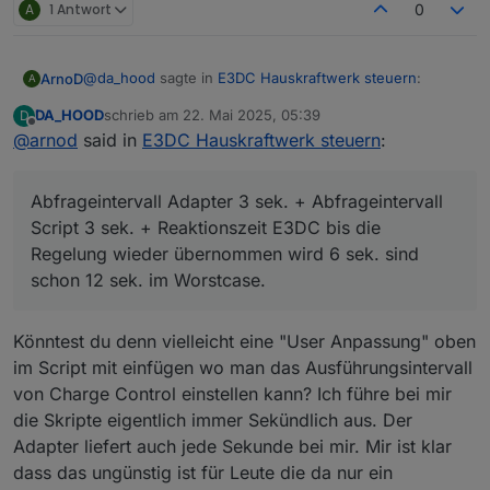
A
1 Antwort
0
@
da_hood
sagte in
E3DC Hauskraftwerk steuern
:
ArnoD
A
DA_HOOD
schrieb am
22. Mai 2025, 05:39
D
zuletzt editiert von
Offline
@
arnod
said in
Ja klar darf er 1 Sekunde brauchen um
E3DC Hauskraftwerk steuern
:
nachzuregeln, aber das bliebt ja ne Minute stehen
1 Minute nicht, aber es sind bis zu 10 sek. normal.
beim Netzbezug oder länger und das darf nicht
Abfrageintervall Adapter 3 sek. + Abfrageintervall Script
Abfrageintervall Adapter 3 sek. + Abfrageintervall
sein.
3 sek. + Reaktionszeit E3DC bis die Regelung wieder
Script 3 sek. + Reaktionszeit E3DC bis die
übernommen wird 6 sek. sind schon 12 sek. im
Regelung wieder übernommen wird 6 sek. sind
Worstcase.
schon 12 sek. im Worstcase.
Könntest du denn vielleicht eine "User Anpassung" oben
im Script mit einfügen wo man das Ausführungsintervall
von Charge Control einstellen kann? Ich führe bei mir
die Skripte eigentlich immer Sekündlich aus. Der
Adapter liefert auch jede Sekunde bei mir. Mir ist klar
dass das ungünstig ist für Leute die da nur ein