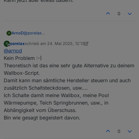
Kann jetzt aber etwas dauern.
0
@
psrelax
ArnoD
A
ups habe ich überlesen sorry.
psrelax
schrieb am
24. Mai 2025, 12:13
P
Das Thema EVCC werde ich mir mal anschauen, es liest
Kann jetzt aber etwas dauern.
zuletzt editiert von psrelax
Offline
@
arnod
sich schon mal spannend.
Eventuell kann ich mir dann das Thema Wallbox steuern
Kein Problem :-)
sparen. :-)
Theoretisch ist das eine sehr gute Alternative zu deinem
Wallbox-Script.
Damit kann man sämtliche Hersteller steuern und auch
zusätzlich Schaltsteckdosen, usw....
Ich Schalte damit meine Wallbox, meine Pool
Wärmepumpe, Teich Springbrunnen, usw., in
Abhängigkeit vom Überschuss.
Bin wie gesagt begeistert davon.
0