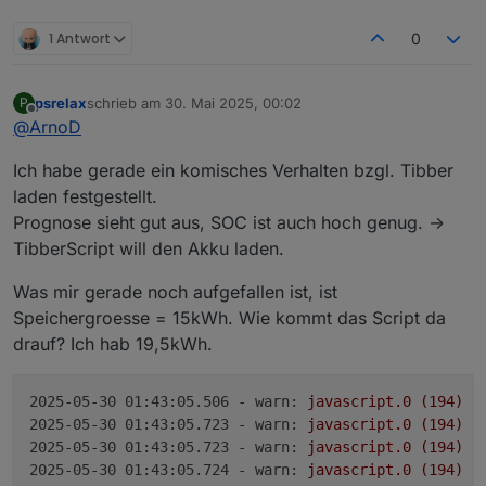
noch Netzbezug anstatt den Ladestrom zu
TRUE).
Einstellungen zu diesem Diagramm schicken
reduzieren (siehe roter Kreis).
Irgendwas stimmt da nicht
und welche Einstellung gerade aktiv war.
1 Antwort
0
Ich vermute, dass bei der stark wechselnden
PV-Leistung das Skript die Regelung E3DC
überlassen hat.
psrelax
schrieb am
30. Mai 2025, 00:02
P
Hier mal ein Beispiel von mir gestern:
Auch wieder
100% gegen 14.00h
und danach voll
zuletzt editiert von
Offline
@
ArnoD
in die Abregelung.
Ich habe gerade ein komisches Verhalten bzgl. Tibber
laden festgestellt.
Prognose sieht gut aus, SOC ist auch hoch genug. ->
TibberScript will den Akku laden.
Was mir gerade noch aufgefallen ist, ist
Speichergroesse = 15kWh. Wie kommt das Script da
drauf? Ich hab 19,5kWh.
Der grüne Balken ganz unten im Diagramm
zeigt an, wann E3DC von extern gesteuert
2025-05-30 01:43:05.506 - warn:
javascript.0
(194)
s
wurde, also vom Skript.
2025-05-30 01:43:05.723 - warn:
javascript.0
(194)
s
Bei stark schwankender PV-Leistung oder
2025-05-30 01:43:05.723 - warn:
javascript.0
(194)
s
wenn die PV-Leistung geringer ist als die
2025-05-30 01:43:05.724 - warn:
javascript.0
(194)
s
berechnete Ladeleistung wir die Regelung