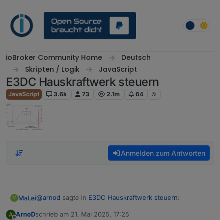
Weiter zum Inhalt
ioBroker Community Home
Deutsch
Skripten / Logik
JavaScript
E3DC Hauskraftwerk steuern
JavaScript
3.6k
73
2.1m
64
Anmelden zum Antworten
@
arnod
sagte in
E3DC Hauskraftwerk steuern
:
MaLei
M
ArnoD
schrieb am
21. Mai 2025, 17:25
A
zuletzt editiert von