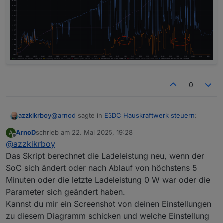
0
@
arnod
sagte in
E3DC Hauskraftwerk steuern
:
azzkikrboy
ArnoD
schrieb am
22. Mai 2025, 19:28
A
zuletzt editiert von
Offline
@
azzkikrboy
@
azzkikrboy
sagte in
E3DC Hauskraftwerk
steuern
:
Das Skript berechnet die Ladeleistung neu, wenn der
OK, das habe ich mir auch so vorgestellt und
SoC sich ändert oder nach Ablauf von höchstens 5
geändert (Resultat siehe unten im Bild).
@
arnod
sagte in
E3DC Hauskraftwerk
Minuten oder die letzte Ladeleistung 0 W war oder die
Aber dann habe ich trotzdem noch eine Frage:
Alles klar, bis zum Start Regelbeginn (jetzt 11 Uhr).
steuern
:
Dann ändert er schön den Ladestrom um nicht in
Parameter sich geändert haben.
die Begrenzung zu kommen, soweit gut.
ABER, wenn die PV-Leistung sinkt (z.B. Wolken,
Kannst du mir ein Screenshot von deinen Einstellungen
siehe rote Kreise) sieht es so aus, als ob er mit
@
azzkikrboy
zu diesem Diagramm schicken und welche Einstellung
einem vorher berechneten mehr oder weniger
Sieht so aus, als ob um ca. 11:15 Uhr