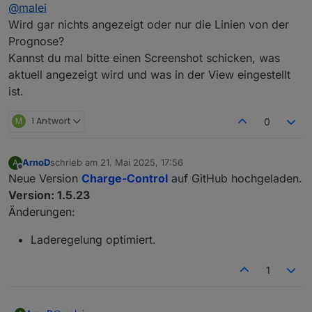
Offline
@
malei
@
malei
Prüfe mal bitte, ob bei dir diese Objekt-IDs
Wird gar nichts angezeigt oder nur die Linien von der
Die Objekt-IDs sind da:
angelegt sind:
Prognose?
Kannst du mal bitte einen Screenshot schicken, was
Die Prognose-View auf Github ist mehr als drei Jahre
alt. Die Objekt-ID der View ist iO.
aktuell angezeigt wird und was in der View eingestellt
ist.
M
1 Antwort
0
ArnoD
schrieb am
21. Mai 2025, 17:56
A
Hast du die View E3DC_Diagramm_Prognosen auch
zuletzt editiert von
Offline
aktualisiert?
Neue Version
Charge-Control
auf GitHub hochgeladen.
Ansonsten bitte von Github importieren oder in
Version: 1.5.23
deiner View die Objekt-ID
Änderungen:
0_userdata.0.Charge_Control.History.Hist
oryJSON
anpassen
Laderegelung optimiert.
1