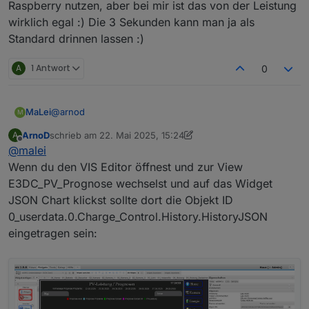
Raspberry nutzen, aber bei mir ist das von der Leistung
wirklich egal :) Die 3 Sekunden kann man ja als
Standard drinnen lassen :)
A
1 Antwort
0
@
arnod
MaLei
M
ArnoD
schrieb am
22. Mai 2025, 15:24
A
zuletzt editiert von ArnoD
Offline
@
malei
Wenn du den VIS Editor öffnest und zur View
E3DC_PV_Prognose wechselst und auf das Widget
JSON Chart klickst sollte dort die Objekt ID
0_userdata.0.Charge_Control.History.HistoryJSON
eingetragen sein: