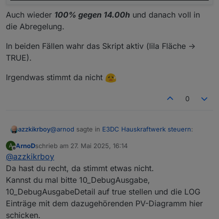
Auch wieder
100% gegen 14.00h
und danach voll in
die Abregelung.
In beiden Fällen wahr das Skript aktiv (lila Fläche ->
TRUE).
Irgendwas stimmt da nicht
0
@
arnod
sagte in
E3DC Hauskraftwerk steuern
:
azzkikrboy
ArnoD
schrieb am
27. Mai 2025, 16:14
A
zuletzt editiert von
Offline
@
azzkikrboy
@
azzkikrboy
Das Skript berechnet die Ladeleistung neu,
Da hast du recht, da stimmt etwas nicht.
So, hab jetzt nochmal zwei Tests gemacht.
wenn der SoC sich ändert oder nach Ablauf
Kannst du mal bitte 10_DebugAusgabe,
Zuerst mal mit den Einstellungen vom 22.05. (25%
von höchstens 5 Minuten oder die letzte
10_DebugAusgabeDetail auf true stellen und die LOG
Ladeschwelle, Regelbeginn 10.46h). Das is noch
Dann wieder mit 30% Ladeschwelle und
Ladeleistung 0 W war oder die Parameter sich
besser ... erst passiert nix, sondern es wird alles
Regelbeginn 11.31h (von heute)
geändert haben.
Einträge mit dem dazugehörenden PV-Diagramm hier
eingespeist, dann lädt er bis 100% und nutzt auch
In beiden Fällen wahr das Skript aktiv (lila Fläche ->
Kannst du mir ein Screenshot von deinen
schicken.