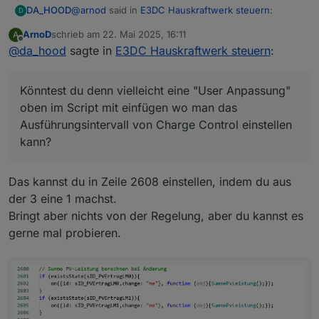
@
arnod
said in
E3DC Hauskraftwerk steuern
:
DA_HOOD
D
ArnoD
schrieb am
22. Mai 2025, 16:11
A
zuletzt editiert von
Offline
@
da_hood
sagte in
Abfrageintervall Adapter 3 sek. +
E3DC Hauskraftwerk steuern
:
Abfrageintervall Script 3 sek. + Reaktionszeit
Könntest du denn vielleicht eine "User Anpassung"
E3DC bis die Regelung wieder übernommen
oben im Script mit einfügen wo man das
Könntest du denn vielleicht eine "User Anpassung"
wird 6 sek. sind schon 12 sek. im Worstcase.
Ausführungsintervall von Charge Control einstellen
oben im Script mit einfügen wo man das
kann? Ich führe bei mir die Skripte eigentlich immer
Ausführungsintervall von Charge Control einstellen
Sekündlich aus. Der Adapter liefert auch jede
kann?
Sekunde bei mir. Mir ist klar dass das ungünstig ist
für Leute die da nur ein Raspberry nutzen, aber bei
mir ist das von der Leistung wirklich egal :) Die 3
Das kannst du in Zeile 2608 einstellen, indem du aus
Sekunden kann man ja als Standard drinnen lassen
:)
der 3 eine 1 machst.
Bringt aber nichts von der Regelung, aber du kannst es
gerne mal probieren.