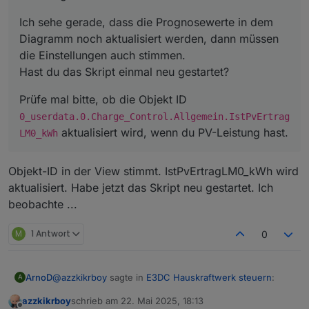
Einstellungen auch stimmen.
Prüfe mal bitte, ob die Objekt ID
Hast du das Skript einmal neu gestartet?
0_userdata.0.Charge_Control.Allgemein.IstPv
Ich sehe gerade, dass die Prognosewerte in dem
ErtragLM0_kWh
aktualisiert wird, wenn du PV-Leistung
Diagramm noch aktualisiert werden, dann müssen
hast.
die Einstellungen auch stimmen.
Hast du das Skript einmal neu gestartet?
Prüfe mal bitte, ob die Objekt ID
0_userdata.0.Charge_Control.Allgemein.IstPvErtrag
aktualisiert wird, wenn du PV-Leistung hast.
LM0_kWh
Objekt-ID in der View stimmt. IstPvErtragLM0_kWh wird
aktualisiert. Habe jetzt das Skript neu gestartet. Ich
beobachte ...
M
1 Antwort
0
@
azzkikrboy
sagte in
E3DC Hauskraftwerk steuern
:
ArnoD
A
azzkikrboy
schrieb am
22. Mai 2025, 18:13
zuletzt editiert von