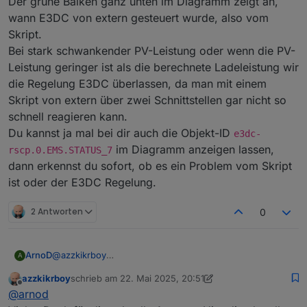
Der grüne Balken ganz unten im Diagramm zeigt an,
wann E3DC von extern gesteuert wurde, also vom
Skript.
Bei stark schwankender PV-Leistung oder wenn die PV-
Leistung geringer ist als die berechnete Ladeleistung wir
die Regelung E3DC überlassen, da man mit einem
Skript von extern über zwei Schnittstellen gar nicht so
schnell reagieren kann.
Du kannst ja mal bei dir auch die Objekt-ID
e3dc-
im Diagramm anzeigen lassen,
rscp.0.EMS.STATUS_7
dann erkennst du sofort, ob es ein Problem vom Skript
ist oder der E3DC Regelung.
2 Antworten
0
@
azzkikrboy
ArnoD
A
Das Skript berechnet die Ladeleistung neu, wenn der
azzkikrboy
schrieb am
22. Mai 2025, 20:51
SoC sich ändert oder nach Ablauf von höchstens 5
Der grüne Balken ganz unten im Diagramm zeigt an,
zuletzt editiert von azzkikrboy
Offline
@
arnod
Minuten oder die letzte Ladeleistung 0 W war oder die
wann E3DC von extern gesteuert wurde, also vom
Parameter sich geändert haben.