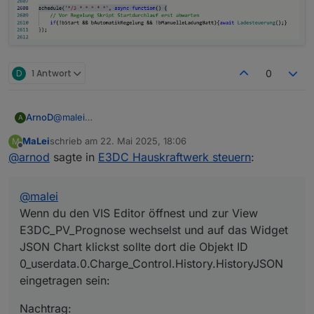
D
1 Antwort
0
@
malei
ArnoD
A
Wenn du den VIS Editor öffnest und zur View
MaLei
schrieb am
22. Mai 2025, 18:06
M
E3DC_PV_Prognose wechselst und auf das Widget
zuletzt editiert von
Offline
@
arnod
sagte in
E3DC Hauskraftwerk steuern
:
JSON Chart klickst sollte dort die Objekt ID
0_userdata.0.Charge_Control.History.HistoryJSON
eingetragen sein:
@
malei
Wenn du den VIS Editor öffnest und zur View
E3DC_PV_Prognose wechselst und auf das Widget
JSON Chart klickst sollte dort die Objekt ID
0_userdata.0.Charge_Control.History.HistoryJSON
Nachtrag:
eingetragen sein:
Ich sehe gerade, dass die Prognosewerte in dem
Diagramm noch aktualisiert werden, dann müssen die
Nachtrag: