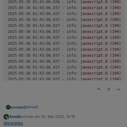
2025-05-30 01:43:06.036 - info:
javascript.0
(194)
s
E3DC überlassen, da man mit einem Skript von
2025-05-30 01:43:06.037 - info:
javascript.0
(194)
s
extern über zwei Schnittstellen gar nicht so
2025-05-30 01:43:06.037 - info:
javascript.0
(194)
s
schnell reagieren kann.
Du kannst ja mal bei dir auch die Objekt-ID
2025-05-30 01:43:06.037 - info:
javascript.0
(194)
s
e3dc-rscp.0.EMS.STATUS_7
im Diagramm
2025-05-30 01:43:06.037 - info:
javascript.0
(194)
s
anzeigen lassen, dann erkennst du sofort, ob
2025-05-30 01:43:06.037 - info:
javascript.0
(194)
s
es ein Problem vom Skript ist oder der E3DC
2025-05-30 01:43:06.037 - info:
javascript.0
(194)
s
Regelung.
2025-05-30 01:43:06.037 - info:
javascript.0
(194)
s
2025-05-30 01:43:06.037 - info:
javascript.0
(194)
s
2025-05-30 01:43:06.037 - info:
javascript.0
(194)
s
2025-05-30 01:43:06.037 - info:
javascript.0
(194)
s
2025-05-30 01:43:06.037 - info:
javascript.0
(194)
s
2025-05-30 01:43:06.037 - info:
javascript.0
(194)
s
2025-05-30 01:43:06.037 - info:
javascript.0
(194)
s
2025-05-30 01:43:06.037 - info:
javascript.0
(194)
s
0
2025-05-30 01:43:06.082 - info:
javascript.0
(194)
s
2025-05-30 01:43:06.084 - info:
javascript.0
(194)
s
2025-05-30 01:43:06.085 - info:
javascript.0
(194)
s
@
ArnoD
psrelax
P
2025-05-30 01:43:06.086 - info:
javascript.0
(194)
s
2025-05-30 01:43:06.088 - info:
javascript.0
(194)
s
ArnoD
schrieb am
30. Mai 2025, 15:19
A
Ich habe gerade ein komisches Verhalten bzgl. Tibber
zuletzt editiert von
Offline
2025-05-30 01:43:06.090 - info:
javascript.0
(194)
s
@
psrelax
laden festgestellt.
2025-05-30 01:43:06.092 - info:
javascript.0
(194)
s