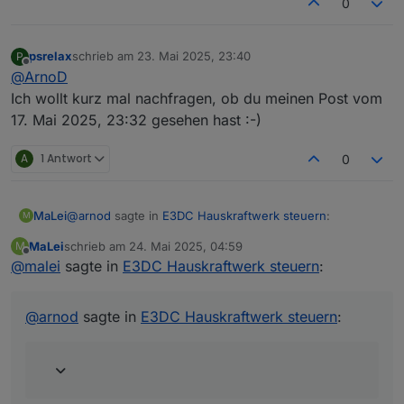
0
psrelax
schrieb am
23. Mai 2025, 23:40
P
zuletzt editiert von
Offline
@
ArnoD
Ich wollt kurz mal nachfragen, ob du meinen Post vom
17. Mai 2025, 23:32 gesehen hast :-)
A
1 Antwort
0
@
arnod
sagte in
E3DC Hauskraftwerk steuern
:
MaLei
M
MaLei
schrieb am
24. Mai 2025, 04:59
M
zuletzt editiert von
Offline
@
malei
sagte in
@
malei
E3DC Hauskraftwerk steuern
:
Wenn du den VIS Editor öffnest und zur View
Objekt-ID in der View stimmt. IstPvErtragLM0_kWh wird
E3DC_PV_Prognose wechselst und auf das Widget
aktualisiert. Habe jetzt das Skript neu gestartet. Ich
@
arnod
sagte in
E3DC Hauskraftwerk steuern
:
JSON Chart klickst sollte dort die Objekt ID
beobachte ...
0_userdata.0.Charge_Control.History.HistoryJSON
eingetragen sein:
Nachtrag: