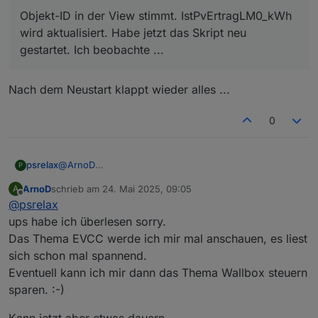
Ich sehe gerade, dass die Prognosewerte in dem
Objekt-ID in der View stimmt. IstPvErtragLM0_kWh
Diagramm noch aktualisiert werden, dann müssen
wird aktualisiert. Habe jetzt das Skript neu
die Einstellungen auch stimmen.
Hast du das Skript einmal neu gestartet?
gestartet. Ich beobachte ...
Prüfe mal bitte, ob die Objekt ID
0_userdata.0.Charge_Control.Allgemein.Is
Nach dem Neustart klappt wieder alles ...
tPvErtragLM0_kWh
aktualisiert wird, wenn du PV-
Leistung hast.
0
psrelax
@
ArnoD
P
Ich wollt kurz mal nachfragen, ob du meinen Post vom
ArnoD
schrieb am
24. Mai 2025, 09:05
A
17. Mai 2025, 23:32 gesehen hast :-)
zuletzt editiert von
Offline
@
psrelax
ups habe ich überlesen sorry.
Das Thema EVCC werde ich mir mal anschauen, es liest
sich schon mal spannend.
Eventuell kann ich mir dann das Thema Wallbox steuern
sparen. :-)