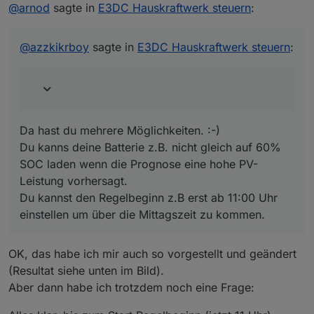
Offline
@
arnod
sagte in
E3DC Hauskraftwerk steuern
:
@
arnod
sagte in
E3DC Hauskraftwerk steuern
:
Da hast du mehrere Möglichkeiten. :-)
@
azzkikrboy
Du kanns deine Batterie z.B. nicht gleich auf 60% SOC
@
azzkikrboy
sagte in
E3DC Hauskraftwerk steuern
:
Sieht so aus, als ob um ca. 11:15 Uhr die PV-
laden wenn die Prognose eine hohe PV- Leistung
Leistung so hoch war, dass der Überschuss
vorhersagt.
bereits in die Batterie geladen wurde, um ein
Du kannst den Regelbeginn z.B erst ab 11:00 Uhr
Abriegeln zu verhindern und dann die
einstellen um über die Mittagszeit zu kommen.
Batterie nicht mehr ausreichte.
Da hast du mehrere Möglichkeiten. :-)
OK, aus deiner Erfahrung: gibt es eine Möglichkeit
Du kanns deine Batterie z.B. nicht gleich auf 60%
die Parameter so zu ändern, dass das Abriegeln
SOC laden wenn die Prognose eine hohe PV-
weiter nach hinten (also später) verlegt werden
Leistung vorhersagt.
könnte?
Du kannst den Regelbeginn z.B erst ab 11:00 Uhr
einstellen um über die Mittagszeit zu kommen.
OK, das habe ich mir auch so vorgestellt und geändert
(Resultat siehe unten im Bild).
Aber dann habe ich trotzdem noch eine Frage: