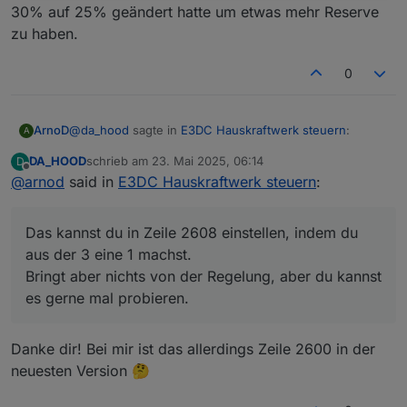
30% auf 25% geändert hatte um etwas mehr Reserve
zu haben.
0
@
da_hood
sagte in
E3DC Hauskraftwerk steuern
:
ArnoD
A
DA_HOOD
schrieb am
23. Mai 2025, 06:14
D
zuletzt editiert von
Offline
@
arnod
said in
Könntest du denn vielleicht eine "User
E3DC Hauskraftwerk steuern
:
Anpassung" oben im Script mit einfügen wo man
Das kannst du in Zeile 2608 einstellen, indem du aus
das Ausführungsintervall von Charge Control
der 3 eine 1 machst.
Das kannst du in Zeile 2608 einstellen, indem du
einstellen kann?
Bringt aber nichts von der Regelung, aber du kannst es
aus der 3 eine 1 machst.
gerne mal probieren.
Bringt aber nichts von der Regelung, aber du kannst
es gerne mal probieren.
Danke dir! Bei mir ist das allerdings Zeile 2600 in der
neuesten Version 🤔