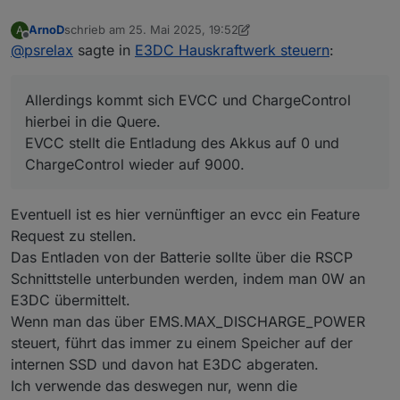
ArnoD
schrieb am
25. Mai 2025, 19:52
A
zuletzt editiert von ArnoD
Offline
@
psrelax
sagte in
E3DC Hauskraftwerk steuern
:
Allerdings kommt sich EVCC und ChargeControl
hierbei in die Quere.
EVCC stellt die Entladung des Akkus auf 0 und
ChargeControl wieder auf 9000.
Eventuell ist es hier vernünftiger an evcc ein Feature
Request zu stellen.
Das Entladen von der Batterie sollte über die RSCP
Schnittstelle unterbunden werden, indem man 0W an
E3DC übermittelt.
Wenn man das über EMS.MAX_DISCHARGE_POWER
steuert, führt das immer zu einem Speicher auf der
internen SSD und davon hat E3DC abgeraten.
Ich verwende das deswegen nur, wenn die