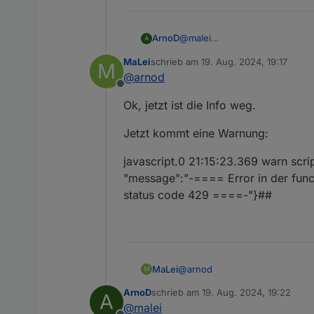
@
malei
ArnoD
A
Hast du bei den Usereinstellu
MaLei
schrieb am
19. Aug. 2024, 19:17
M
zuletzt editiert von
@
arnod
Offline
Müsste bei dir so aussehen:
Ok, jetzt ist die Info weg.
Jetzt kommt eine Warnung:
javascript.0 21:15:23.369 warn scr
"message":"-==== Error in der functi
status code 429 ====-"}##
@
arnod
MaLei
M
ArnoD
schrieb am
19. Aug. 2024, 19:22
A
Ok, jetzt ist die Info weg.
zuletzt editiert von
@
malei