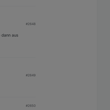
#2648
e dann aus
 aus
#2649
#2650