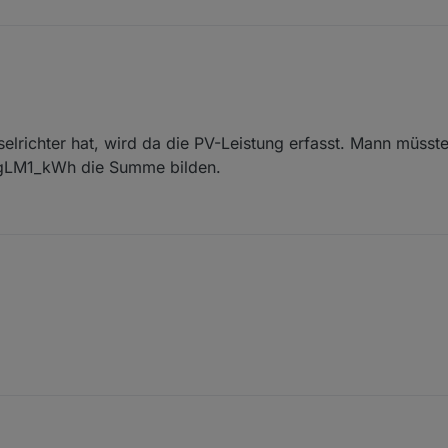
llgemein.IstPvErtragLM1_kWh gibt es auch noch. Was ist das dann?
lrichter hat, wird da die PV-Leistung erfasst. Mann müsst
agLM1_kWh die Summe bilden.
echselrichter hat, wird da die PV-Leistung erfasst. Mann müsste dann
ErtragLM1_kWh die Summe bilden.