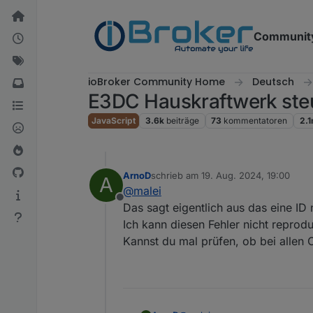
Weiter zum Inhalt
Communit
ioBroker Community Home
Deutsch
E3DC Hauskraftwerk ste
JavaScript
3.6k
beiträge
73
kommentatoren
2.
ArnoD
schrieb am
19. Aug. 2024, 19:00
A
zuletzt editiert von
@
malei
Offline
Das sagt eigentlich aus das eine ID
Ich kann diesen Fehler nicht reprodu
Kannst du mal prüfen, ob bei allen O