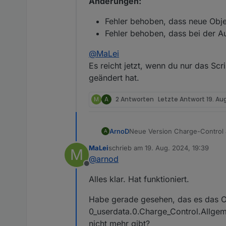
Änderungen:
@
psrelax
für den Hinwei
Kleinere Optimierungen u
Fehler behoben, dass neue Obje
Schnittstelle für das Skrip
Fehler behoben, dass bei der A
Berechnung des durchschni
in Verbrauch Tag und Nac
@
MaLei
Die Anzeige Autonomiezei
neuen Durchschnittsverbr
Es reicht jetzt, wenn du nur das Scr
Alle Objekt ID's
IstPvLe
geändert hat.
0_userdata.0.Charge_
Alle Objekt ID's
Prognos
M
A
2 Antworten
Letzte Antwort
19. Au
0_userdata.0.Charge_
Alle Objekt ID's
Prognos
0_userdata.0.Charge_
Neue Version Charge-Control 
ArnoD
A
Alle Objekt ID's
Prognos
Version: 1.5.1
Objekt ID
0_userdata.0
MaLei
schrieb am
19. Aug. 2024, 19:39
M
Änderungen:
Fehler behoben, dass neu
zuletzt editiert von
Alle Objekt
ID's Progno
@
arnod
@
MaLei
Fehler behoben, dass bei
ID
0_userdata.0.Charg
Offline
Es reicht jetzt, wenn du nur d
Alles klar. Hat funktioniert.
hat.
Habe gerade gesehen, das es das O
0_userdata.0.Charge_Control.Allg
nicht mehr gibt?