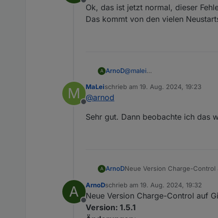
Offline
Jetzt kommt eine Warnung:
Ok, das ist jetzt normal, dieser Feh
Das kommt von den vielen Neustarts
javascript.0 21:15:23.369 war
Error in der function Interroga
ArnoD
@
malei
A
Ok, das ist jetzt normal, diese
MaLei
schrieb am
19. Aug. 2024, 19:23
M
Das kommt von den vielen Neus
zuletzt editiert von
@
arnod
Offline
Sehr gut. Dann beobachte ich das we
Neue Version Charge-Control 
ArnoD
A
Version: 1.5.0
ArnoD
schrieb am
19. Aug. 2024, 19:32
A
Änderungen:
Es wird überprüft, ob be
zuletzt editiert von
Neue Version Charge-Control auf G
eingestellt ist.
Offline
Fehler behoben, dass be
Version: 1.5.1
Fehler im DebugLog beho