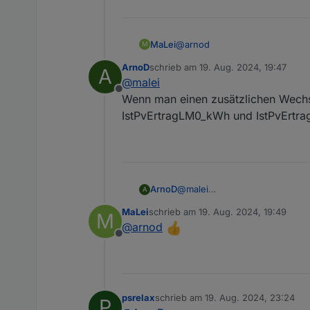
@
arnod
MaLei
M
ArnoD
schrieb am
19. Aug. 2024, 19:47
A
0_userdata.0.Charge_Control.A
zuletzt editiert von
@
malei
Offline
Wenn man einen zusätzlichen Wechse
IstPvErtragLM0_kWh und IstPvErtr
ArnoD
@
malei
A
Wenn man einen zusätzlichen W
MaLei
schrieb am
19. Aug. 2024, 19:49
M
IstPvErtragLM0_kWh und IstPv
zuletzt editiert von
@
arnod
Offline
psrelax
schrieb am
19. Aug. 2024, 23:24
P
zuletzt editiert von