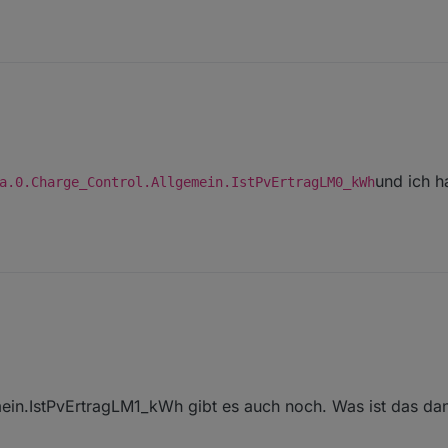
das Objekt
und ich 
a.0.Charge_Control.Allgemein.IstPvErtragLM0_kWh
Allgemein.IstSummePvLeistung_kWh
serdata.0.Charge_Control.Allgemein.IstPvErtragLM0_kWh
und
ernt.
ein.IstPvErtragLM1_kWh gibt es auch noch. Was ist das da