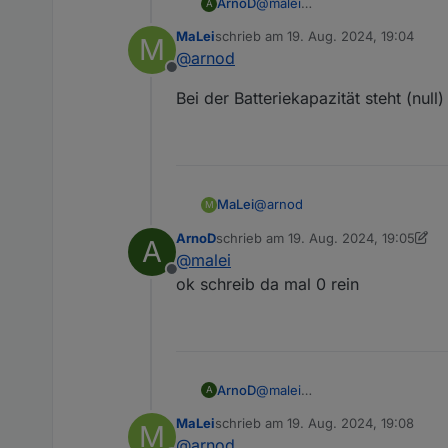
ArnoD
@
malei
A
Das sagt eigentlich aus das e
MaLei
schrieb am
19. Aug. 2024, 19:04
M
Ich kann diesen Fehler nicht r
zuletzt editiert von
@
arnod
Kannst du mal prüfen, ob bei a
Offline
Bei der Batteriekapazität steht (null
@
arnod
MaLei
M
ArnoD
schrieb am
19. Aug. 2024, 19:05
A
Bei der Batteriekapazität steht 
zuletzt editiert von ArnoD
@
malei
Offline
ok schreib da mal 0 rein
ArnoD
@
malei
A
ok schreib da mal 0 rein
MaLei
schrieb am
19. Aug. 2024, 19:08
M
zuletzt editiert von
@
arnod