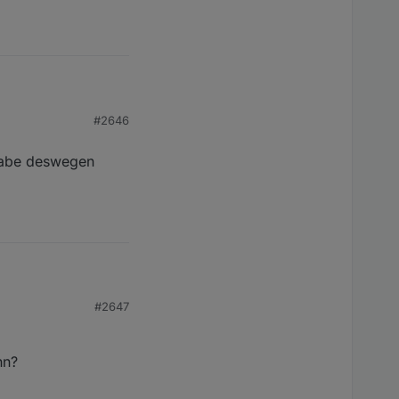
#2646
habe deswegen
 ich habe deswegen
#2647
nn?