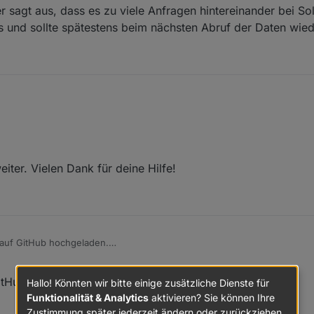
ler sagt aus, dass es zu viele Anfragen hintereinander bei So
 und sollte spätestens beim nächsten Abruf der Daten wied
n script.js.common.E3DC.Charge_Control: ##{"from":"Charge-Control", 
teSolcast. Fehler = Error: Error fetching data: Request failed with stat
r Fehler sagt aus, dass es zu viele Anfragen hintereinander bei Solcast w
tarts und sollte spätestens beim nächsten Abruf der Daten wieder weg
iter. Vielen Dank für deine Hilfe!
auf GitHub hochgeladen.
i den Instanzeinstellungen des e3dc-rscp Adapter __SET_POWER Wiederho
itHub hochgeladen.
Hallo! Könnten wir bitte einige zusätzliche Dienste für
i Leerlauf Script ChargeControl SET_POWER_MODE nicht auf 0 gesetzt 
Funktionalität & Analytics
aktivieren? Sie können Ihre
ben, wo zweimal die gleichen Werte sID_PvLeistung_ADD_W addiert wu
Zustimmung später jederzeit ändern oder zurückziehen.