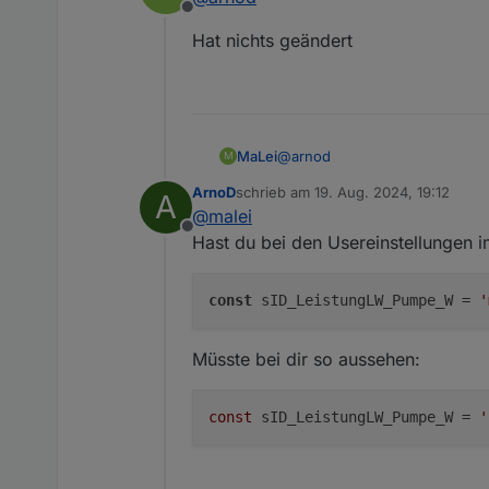
Offline
Hat nichts geändert
@
arnod
MaLei
M
ArnoD
schrieb am
19. Aug. 2024, 19:12
A
Hat nichts geändert
zuletzt editiert von
@
malei
Offline
Hast du bei den Usereinstellungen 
const
 sID_LeistungLW_Pumpe_W = 
'
Müsste bei dir so aussehen:
const
 sID_LeistungLW_Pumpe_W = 
'