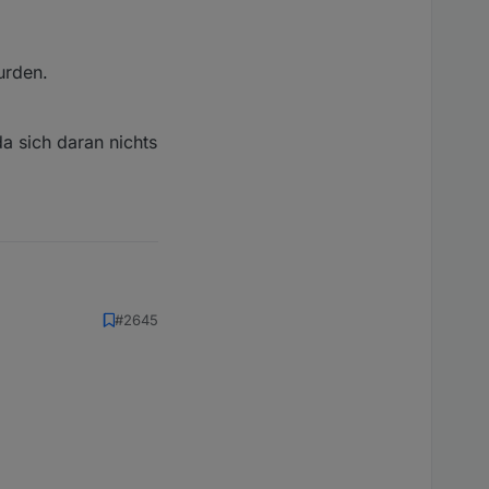
urden.
r jeden Tag, getrennt
r Batterie mit dem
erie.
da sich daran nichts
der neuen Objekt ID
er neuen Objekt ID
er neuen Objekt ID
unter der neuen
#2645
nter der neuen Objekt
n.
 daran nichts geändert