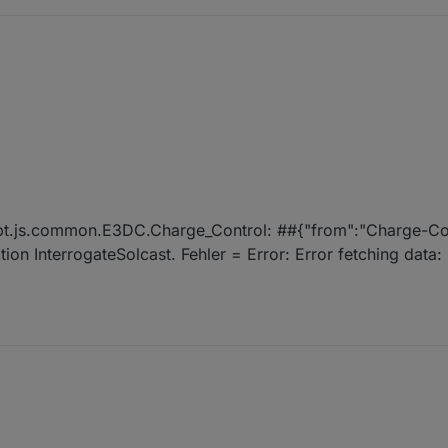
ngen im Skript, den Pfad von der Leistung Wärmepumpe gelöscht?
ipt.js.common.E3DC.Charge_Control: ##{"from":"Charge-Con
on InterrogateSolcast. Fehler = Error: Error fetching data: 