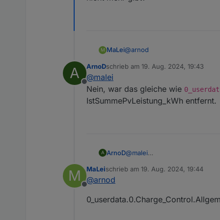
@
arnod
MaLei
M
ArnoD
schrieb am
19. Aug. 2024, 19:43
A
Alles klar. Hat funktioniert.
zuletzt editiert von
@
malei
Offline
Habe gerade gesehen, das es 
Nein, war das gleiche wie
0_userdat
0_userdata.0.Charge_Control.
IstSummePvLeistung_kWh entfernt.
nicht mehr gibt?
ArnoD
@
malei
A
Nein, war das gleiche wie
0_u
MaLei
schrieb am
19. Aug. 2024, 19:44
M
IstSummePvLeistung_kWh entf
zuletzt editiert von
@
arnod
Offline
0_userdata.0.Charge_Control.Allgem