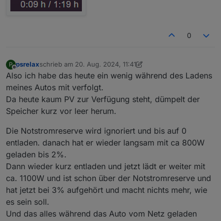
0
psrelax
schrieb am
20. Aug. 2024, 11:41
P
zuletzt editiert von psrelax
Offline
Also ich habe das heute ein wenig während des Ladens
meines Autos mit verfolgt.
Da heute kaum PV zur Verfügung steht, dümpelt der
Speicher kurz vor leer herum.
Die Notstromreserve wird ignoriert und bis auf 0
entladen. danach hat er wieder langsam mit ca 800W
geladen bis 2%.
Dann wieder kurz entladen und jetzt lädt er weiter mit
ca. 1100W und ist schon über der Notstromreserve und
hat jetzt bei 3% aufgehört und macht nichts mehr, wie
es sein soll.
Und das alles während das Auto vom Netz geladen