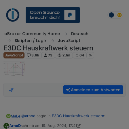
Weiter zum Inhalt
ioBroker Community Home
Deutsch
Skripten / Logik
JavaScript
E3DC Hauskraftwerk steuern
JavaScript
3.6k
73
2.1m
64
Anmelden zum Antworten
@
arnod
sagte in
E3DC Hauskraftwerk steuern
:
MaLei
M
ArnoD
schrieb am
19. Aug. 2024, 17:41
A
zuletzt editiert von ArnoD