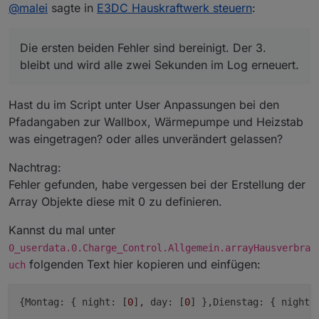
Offline
@
malei
sagte in
/opt/iobroker/HistoryPV_Leistung
E3DC Hauskraftwerk steuern
:
Die ersten beiden Fehler sind bereinigt. Der 3. bleibt
Die ersten beiden Fehler sind bereinigt. Der 3.
und wird alle zwei Sekunden im Log erneuert.
bleibt und wird alle zwei Sekunden im Log erneuert.
Das Format der Autonomiezeit ist noch nicht perfekt. Bei
einstelligen Minuten fehlt die führende Null. Sieht
irgendwie komisch aus ...
Hast du im Script unter User Anpassungen bei den
Pfadangaben zur Wallbox, Wärmepumpe und Heizstab
was eingetragen? oder alles unverändert gelassen?
Nachtrag:
Fehler gefunden, habe vergessen bei der Erstellung der
Array Objekte diese mit 0 zu definieren.
Kannst du mal unter
0_userdata.0.Charge_Control.Allgemein.arrayHausverbra
folgenden Text hier kopieren und einfügen:
uch
{
Montag:
 { 
night:
 [
0
], 
day:
 [
0
] },
Dienstag:
 { 
night: