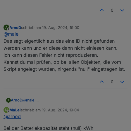
0
ArnoD
schrieb am
19. Aug. 2024, 19:00
A
zuletzt editiert von
Offline
@
malei
Das sagt eigentlich aus das eine ID nicht gefunden
werden kann und er diese dann nicht einlesen kann.
Ich kann diesen Fehler nicht reproduzieren.
Kannst du mal prüfen, ob bei allen Objekten, die vom
Skript angelegt wurden, nirgends "null" eingetragen ist.
0
ArnoD
@
malei
A
Das sagt eigentlich aus das eine ID nicht gefunden
MaLei
schrieb am
19. Aug. 2024, 19:04
M
werden kann und er diese dann nicht einlesen kann.
zuletzt editiert von
Offline
@
arnod
Ich kann diesen Fehler nicht reproduzieren.
Kannst du mal prüfen, ob bei allen Objekten, die vom
Bei der Batteriekapazität steht (null) kWh
Skript angelegt wurden, nirgends "null" eingetragen ist.