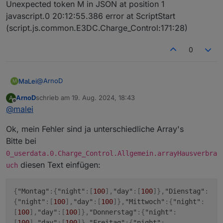
Unexpected token M in JSON at position 1
0_userdata.0.Charge_Control.Allgemein.array
javascript.0 20:12:55.386 error at ScriptStart
HausverbrauchDurchschnitt
das gleiche und testen
(script.js.common.E3DC.Charge_Control:171:28)
ob der Fehler dann weg ist.
0
@
ArnoD
MaLei
M
ArnoD
schrieb am
19. Aug. 2024, 18:43
A
Habe nichts geändert in den Pfadangaben.
zuletzt editiert von
Offline
@
malei
Habe in beiden Objekten jeweils den Wert eingegeben.
Ok, mein Fehler sind ja unterschiedliche Array's
Jetzt habe ich folgenden Fehler im Log:
javascript.0 20:12:55.385 error
Bitte bei
script.js.common.E3DC.Charge_Control: SyntaxError:
0_userdata.0.Charge_Control.Allgemein.arrayHausverbra
Unexpected token M in JSON at position 1
diesen Text einfügen:
uch
javascript.0 20:12:55.386 error at ScriptStart
(script.js.common.E3DC.Charge_Control:171:28)
{
"Montag"
:
{
"night"
:
[
100
]
,
"day"
:
[
100
]
}
,
"Dienstag"
:
{
"night"
:
[
100
]
,
"day"
:
[
100
]
}
,
"Mittwoch"
:
{
"night"
:
[
100
]
,
"day"
:
[
100
]
}
,
"Donnerstag"
:
{
"night"
:
[
100
]
,
"day"
:
[
100
]
}
,
"Freitag"
:
{
"night"
: