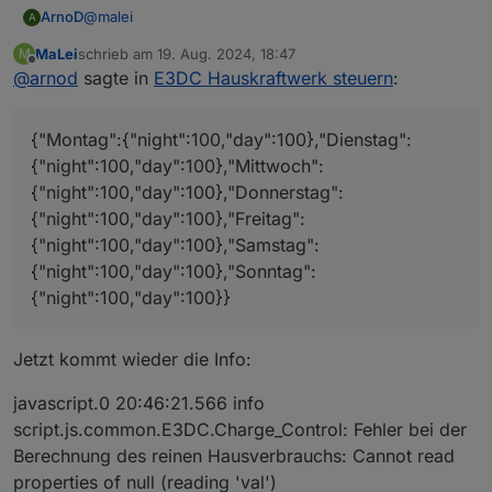
@
malei
ArnoD
A
MaLei
schrieb am
19. Aug. 2024, 18:47
M
Ok, mein Fehler sind ja unterschiedliche Array's
zuletzt editiert von
Offline
@
arnod
sagte in
E3DC Hauskraftwerk steuern
:
Bitte bei
0_userdata.0.Charge_Control.Allgemein.array
Hausverbrauch
diesen Text einfügen:
{"Montag":{"night":100,"day":100},"Dienstag":
und bei
0_userdata.0.Charge_Control.Allgemein.array
{"night":100,"day":100},"Mittwoch":
HausverbrauchDurchschnitt
diesen:
{"night":100,"day":100},"Donnerstag":
{"night":100,"day":100},"Freitag":
{"night":100,"day":100},"Samstag":
{"night":100,"day":100},"Sonntag":
{"night":100,"day":100}}
Jetzt kommt wieder die Info:
javascript.0 20:46:21.566 info
script.js.common.E3DC.Charge_Control: Fehler bei der
Berechnung des reinen Hausverbrauchs: Cannot read
properties of null (reading 'val')