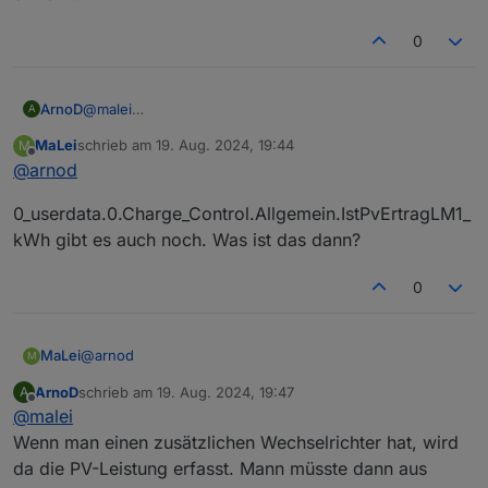
0
ArnoD
@
malei
A
Nein, war das gleiche wie
MaLei
schrieb am
19. Aug. 2024, 19:44
M
0_userdata.0.Charge_Control.Allgemein.IstPv
zuletzt editiert von
Offline
@
arnod
ErtragLM0_kWh
und ich habe deswegen
IstSummePvLeistung_kWh entfernt.
0_userdata.0.Charge_Control.Allgemein.IstPvErtragLM1_
kWh gibt es auch noch. Was ist das dann?
0
@
arnod
MaLei
M
ArnoD
schrieb am
19. Aug. 2024, 19:47
A
0_userdata.0.Charge_Control.Allgemein.IstPvErtragLM1_k
zuletzt editiert von
Offline
@
malei
Wh gibt es auch noch. Was ist das dann?
Wenn man einen zusätzlichen Wechselrichter hat, wird
da die PV-Leistung erfasst. Mann müsste dann aus