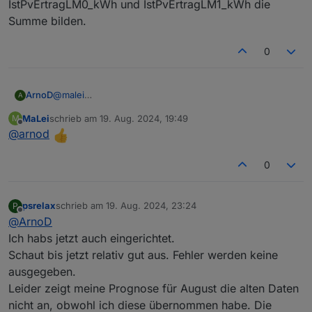
IstPvErtragLM0_kWh und IstPvErtragLM1_kWh die
Summe bilden.
0
ArnoD
@
malei
A
Wenn man einen zusätzlichen Wechselrichter hat, wird
MaLei
schrieb am
19. Aug. 2024, 19:49
M
da die PV-Leistung erfasst. Mann müsste dann aus
zuletzt editiert von
Offline
@
arnod
IstPvErtragLM0_kWh und IstPvErtragLM1_kWh die
Summe bilden.
0
psrelax
schrieb am
19. Aug. 2024, 23:24
P
zuletzt editiert von
Offline
@
ArnoD
Ich habs jetzt auch eingerichtet.
Schaut bis jetzt relativ gut aus. Fehler werden keine
ausgegeben.
Leider zeigt meine Prognose für August die alten Daten
nicht an, obwohl ich diese übernommen habe. Die