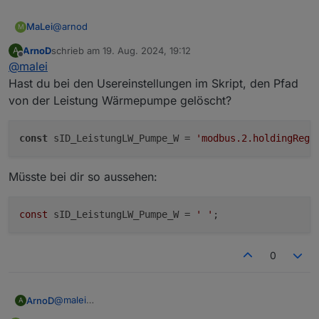
@
arnod
MaLei
M
ArnoD
schrieb am
19. Aug. 2024, 19:12
A
Hat nichts geändert
zuletzt editiert von
Offline
@
malei
Hast du bei den Usereinstellungen im Skript, den Pfad
von der Leistung Wärmepumpe gelöscht?
const
 sID_LeistungLW_Pumpe_W = 
'modbus.2.holdingRegi
Müsste bei dir so aussehen:
const
 sID_LeistungLW_Pumpe_W = 
' '
0
@
malei
ArnoD
A
Hast du bei den Usereinstellungen im Skript, den Pfad