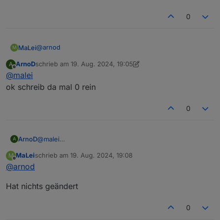
0
@
arnod
MaLei
M
ArnoD
schrieb am
19. Aug. 2024, 19:05
A
Bei der Batteriekapazität steht (null) kWh
zuletzt editiert von ArnoD
Offline
@
malei
ok schreib da mal 0 rein
0
ArnoD
@
malei
A
ok schreib da mal 0 rein
MaLei
schrieb am
19. Aug. 2024, 19:08
M
zuletzt editiert von
Offline
@
arnod
Hat nichts geändert
0