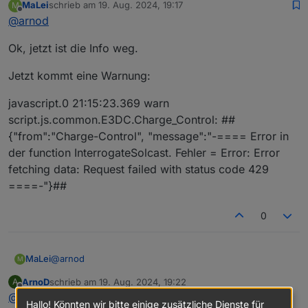
MaLei
schrieb am
19. Aug. 2024, 19:17
M
von der Leistung Wärmepumpe gelöscht?
zuletzt editiert von
Offline
@
arnod
Müsste bei dir so aussehen:
Ok, jetzt ist die Info weg.
Jetzt kommt eine Warnung:
javascript.0 21:15:23.369 warn
script.js.common.E3DC.Charge_Control: ##
{"from":"Charge-Control", "message":"-==== Error in
der function InterrogateSolcast. Fehler = Error: Error
fetching data: Request failed with status code 429
====-"}##
0
@
arnod
MaLei
M
ArnoD
schrieb am
19. Aug. 2024, 19:22
A
Ok, jetzt ist die Info weg.
zuletzt editiert von
Offline
@
malei
Hallo! Könnten wir bitte einige zusätzliche Dienste für