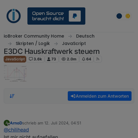
Weiter zum Inhalt
ioBroker Community Home
Deutsch
Skripten / Logik
JavaScript
E3DC Hauskraftwerk steuern
JavaScript
3.6k
73
2.0m
64
Anmelden zum Antworten
ArnoD
schrieb am
12. Juli 2024, 04:51
A
zuletzt editiert von
Offline
@
chilihead
Ist mir nicht aufgefallen.