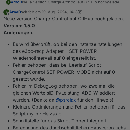
Neue Version Charge-Control auf GitHub hochgeladen.
ArnoD
A
Version: 1.4.0
ArnoD
schrieb am
19. Aug. 2024, 14:18
A
Änderungen:
Wenn die Notstromreserve bis zum
zuletzt editiert von ArnoD
Offline
Neue Version Charge-Control auf GitHub hochgeladen.
Da ich keinen Heizstab habe, kann ich das Script von
Sonnenaufgang reicht, wird das Entladen der
ORuessel leider nicht testen.
Batterie freigegeben und nicht mehr gestoppt, bis
Version: 1.5.0
Bei Fehler oder weiteren wünschen, bitte ein neues
die Batterie leer ist.
Änderungen:
Issues auf Github eröffnen
Die ständige Neuberechnung des Batterie SOC
führte zu ständigem Ein- und Ausschalten der
Es wird überprüft, ob bei den Instanzeinstellungen
Entladeleistung.
des e3dc-rscp Adapter __SET_POWER
Neue Objekt ID
Wiederholintervall auf 0 eingestellt ist.
"0_userdata.0.Charge_Control.USER_ANPASSUNGE
Fehler behoben, dass bei Leerlauf Script
N.10_ScriptHausverbrauch". Wenn das Script
ChargeControl SET_POWER_MODE nicht auf 0
"Hausverbrauch" zusammen mit dem Script "my-pv
gesetzt wurde.
Heizstab" für den Heizstab verwendet wird, dann
bitte auf true setzen.
Fehler im DebugLog behoben, wo zweimal die
Script "Hausverbrauch" und "my-pv Heizstab"
gleichen Werte sID_PvLeistung_ADD_W addiert
wurden von ORuessel Programmier und sind beide
wurden. (Danke an
@
psrelax
für den Hinweis)
auch auf Github zu finden. Danke schon mal für
Kleinere Optimierungen und Fehler behoben für das
deine Hilfe :-)
Script my-pv Heizstab
Neue Objekt ID
Schnittstelle für das Skript Tibber integriert
"0_userdata.0.Charge_Control.USER_ANPASSUNGE
Berechnung des durchschnittlichen Hausverbrauchs
N.10_ScriptTibber". Vorbereitung für Tibber, aktuell