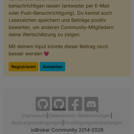
gnoseSolcast_kWh
gespeichert.
benachrichtigen lassen (entweder per E-Mail
oder Push-Benachrichtigung). Du kannst auch
Lesezeichen speichern und Beiträge positiv
bewerten, um anderen Community-Mitgliedern
deine Wertschätzung zu zeigen.
Mit deinem Input könnte dieser Beitrag noch
besser werden 💗
Registrieren
Anmelden
Community
Impressum
|
Datenschutz-Bestimmungen
|
Nutzungsbedingungen
|
Einwilligungseinstellungen
ioBroker Community 2014-2026