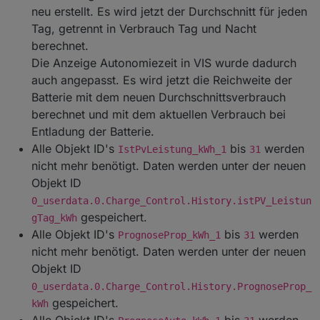
noch nicht umgesetzt.
neu erstellt. Es wird jetzt der Durchschnitt für jeden
Tag, getrennt in Verbrauch Tag und Nacht
Geänderte Objekt ID
berechnet.
"0_userdata.0.Charge_Control.USER_ANPASSUNGE
N.10_DebugAusgabeDetail". Die LOG-Ausgabe zur
Die Anzeige Autonomiezeit in VIS wurde dadurch
Fehlersuche wurde geändert, um mir die Hilfe aus
auch angepasst. Es wird jetzt die Reichweite der
der Ferne zu erleichtern. Es gibt jetzt zwei LOG-
Batterie mit dem neuen Durchschnittsverbrauch
Stufen DebugAusgabe, um den
berechnet und mit dem aktuellen Verbrauch bei
Programmdurchlauf zu logen und
DebugAusgabeDetail, um auch die Werte und
Entladung der Batterie.
Einstellungen im Logfile auszugeben. Die Objekt ID
Alle Objekt ID's
bis
werden
IstPvLeistung_kWh_1
31
10_LogAusgabeRegelung entfällt somit.
nicht mehr benötigt. Daten werden unter der neuen
Kleinere Fehler behoben und Script aufgeräumt,
Objekt ID
bin aber noch nicht fertig, da ist noch einiges zu
0_userdata.0.Charge_Control.History.istPV_Leistun
bereinigen.
gespeichert.
gTag_kWh
Alle Objekt ID's
bis
werden
PrognoseProp_kWh_1
31
nicht mehr benötigt. Daten werden unter der neuen
Objekt ID
0_userdata.0.Charge_Control.History.PrognoseProp_
gespeichert.
kWh
Alle Objekt ID's
bis
werden