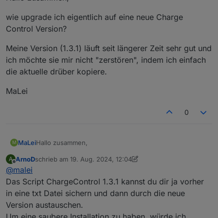
wie upgrade ich eigentlich auf eine neue Charge
Control Version?
Meine Version (1.3.1) läuft seit längerer Zeit sehr gut und
ich möchte sie mir nicht "zerstören", indem ich einfach
die aktuelle drüber kopiere.
MaLei
0
Hallo zusammen,
MaLei
M
ArnoD
schrieb am
19. Aug. 2024, 12:04
A
wie upgrade ich eigentlich auf eine neue Charge
zuletzt editiert von ArnoD
Offline
@
malei
Control Version?
Meine Version (1.3.1) läuft seit längerer Zeit sehr gut und
Das Script ChargeControl 1.3.1 kannst du dir ja vorher
ich möchte sie mir nicht "zerstören", indem ich einfach
in eine txt Datei sichern und dann durch die neue
die aktuelle drüber kopiere.
MaLei
Version austauschen.
Um eine saubere Installation zu haben, würde ich