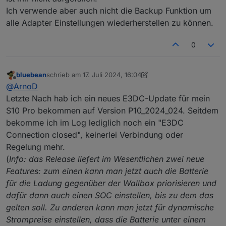
Ich verwende aber auch nicht die Backup Funktion um
alle Adapter Einstellungen wiederherstellen zu können.
0
bluebean
schrieb am
17. Juli 2024, 16:04
zuletzt editiert von bluebean
Offline
@
ArnoD
Letzte Nach hab ich ein neues E3DC-Update für mein
S10 Pro bekommen auf Version P10_2024_024. Seitdem
bekomme ich im Log lediglich noch ein "E3DC
Connection closed", keinerlei Verbindung oder
Regelung mehr.
(
Info: das Release liefert im Wesentlichen zwei neue
Features: zum einen kann man jetzt auch die Batterie
für die Ladung gegenüber der Wallbox priorisieren und
dafür dann auch einen SOC einstellen, bis zu dem das
gelten soll. Zu anderen kann man jetzt für dynamische
Strompreise einstellen, dass die Batterie unter einem