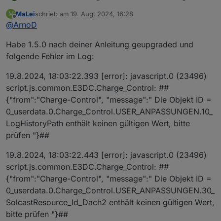
Version: 1.5.0
MaLei
schrieb am
19. Aug. 2024, 16:28
M
Änderungen:
Es wird überprüft, ob bei den Instanzeinstellungen
zuletzt editiert von
Offline
@
ArnoD
des e3dc-rscp Adapter __SET_POWER
Wiederholintervall auf 0 eingestellt ist.
Habe 1.5.0 nach deiner Anleitung geupgraded und
Fehler behoben, dass bei Leerlauf Script
ChargeControl SET_POWER_MODE nicht auf 0
folgende Fehler im Log:
gesetzt wurde.
Fehler im DebugLog behoben, wo zweimal die
19.8.2024, 18:03:22.393 [error]: javascript.0 (23496)
gleichen Werte sID_PvLeistung_ADD_W addiert
script.js.common.E3DC.Charge_Control: ##
wurden. (Danke an
@
psrelax
für den Hinweis)
{"from":"Charge-Control", "message":" Die Objekt ID =
Kleinere Optimierungen und Fehler behoben für
das Script my-pv Heizstab
0_userdata.0.Charge_Control.USER_ANPASSUNGEN.10_
Schnittstelle für das Skript Tibber integriert
LogHistoryPath enthält keinen gültigen Wert, bitte
Berechnung des durchschnittlichen
prüfen "}##
Hausverbrauchs neu erstellt. Es wird jetzt der
Durchschnitt für jeden Tag, getrennt in Verbrauch
19.8.2024, 18:03:22.443 [error]: javascript.0 (23496)
Tag und Nacht berechnet.
script.js.common.E3DC.Charge_Control: ##
Die Anzeige Autonomiezeit in VIS wurde dadurch
auch angepasst. Es wird jetzt die Reichweite der
{"from":"Charge-Control", "message":" Die Objekt ID =
Batterie mit dem neuen Durchschnittsverbrauch
0_userdata.0.Charge_Control.USER_ANPASSUNGEN.30_
berechnet und mit dem aktuellen Verbrauch bei
SolcastResource_Id_Dach2 enthält keinen gültigen Wert,
Entladung der Batterie.
bitte prüfen "}##
Alle Objekt ID's
IstPvLeistung_kWh_1
bis
31