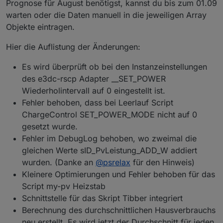
Prognose für August benötigst, kannst du bis zum 01.09
2024-08-06 15:32:48.204
-
[32minfo[39m:
javascri
Ladestärke(Watt). Ist evtl hilfreich, wenn benutzer
warten oder die Daten manuell in die jeweiligen Array
deines Scripts etwas manuell machen wollen.
2024-08-06 15:32:48.246
-
[32minfo[39m:
javascri
Objekte eintragen.
2024-08-06 15:32:48.246
-
[32minfo[39m:
javascri
2024-08-06 15:32:48.249
-
[32minfo[39m:
javascri
Hier die Auflistung der Änderungen:
2024-08-06 15:32:48.249
-
[32minfo[39m:
javascri
2024-08-06 15:32:48.295
-
[32minfo[39m:
javascri
Es wird überprüft ob bei den Instanzeinstellungen
2024-08-06 15:32:48.295
-
[32minfo[39m:
javascri
des e3dc-rscp Adapter __SET_POWER
2024-08-06 15:32:48.295
-
[32minfo[39m:
javascri
2024-08-06 15:32:48.295
-
[32minfo[39m:
javascri
Wiederholintervall auf 0 eingestellt ist.
2024-08-06 15:32:48.295
-
[33mwarn[39m:
javascri
Fehler behoben, dass bei Leerlauf Script
ChargeControl SET_POWER_MODE nicht auf 0
gesetzt wurde.
Fehler im DebugLog behoben, wo zweimal die
gleichen Werte sID_PvLeistung_ADD_W addiert
wurden. (Danke an
@
psrelax
für den Hinweis)
Kleinere Optimierungen und Fehler behoben für das
Script my-pv Heizstab
Schnittstelle für das Skript Tibber integriert
Berechnung des durchschnittlichen Hausverbrauchs
neu erstellt. Es wird jetzt der Durchschnitt für jeden