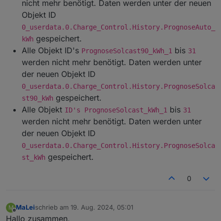
nicht mehr benötigt. Daten werden unter der neuen
Objekt ID
0_userdata.0.Charge_Control.History.PrognoseAuto_
gespeichert.
kWh
Alle Objekt ID's
bis
PrognoseSolcast90_kWh_1
31
werden nicht mehr benötigt. Daten werden unter
der neuen Objekt ID
0_userdata.0.Charge_Control.History.PrognoseSolca
gespeichert.
st90_kWh
Alle Objekt
bis
ID's PrognoseSolcast_kWh_1
31
werden nicht mehr benötigt. Daten werden unter
der neuen Objekt ID
0_userdata.0.Charge_Control.History.PrognoseSolca
gespeichert.
st_kWh
0
MaLei
schrieb am
19. Aug. 2024, 05:01
M
zuletzt editiert von
Offline
Hallo zusammen,