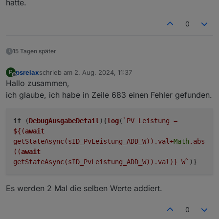
hatte.
unter einem Preislimit geladen wird bis zu einem
eiunstellbaren SOC - und dieses kann man für jeden
Monat einzeln definieren
.)
0
15 Tagen später
psrelax
schrieb am
2. Aug. 2024, 11:37
P
zuletzt editiert von
Offline
Hallo zusammen,
ich glaube, ich habe in Zeile 683 einen Fehler gefunden.
if
(
DebugAusgabeDetail
){
log
(
`PV Leistung =
${(
await
getStateAsync(sID_PvLeistung_ADD_W)).val+
Math
.abs
((
await
getStateAsync(sID_PvLeistung_ADD_W)).val)}
W`
)}
Es werden 2 Mal die selben Werte addiert.
0