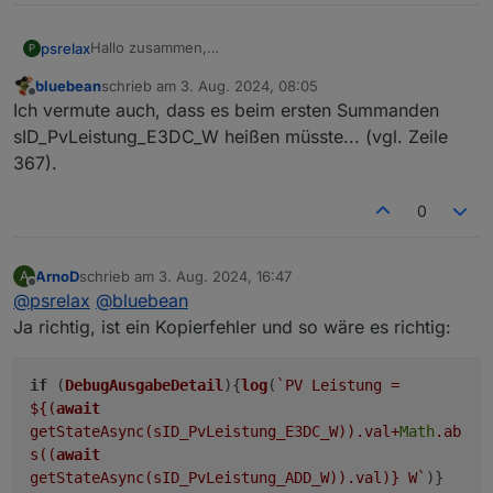
Hallo zusammen,
psrelax
P
ich glaube, ich habe in Zeile 683 einen Fehler
bluebean
schrieb am
3. Aug. 2024, 08:05
gefunden.
zuletzt editiert von
Offline
Ich vermute auch, dass es beim ersten Summanden
Es werden 2 Mal die selben Werte addiert.
sID_PvLeistung_E3DC_W heißen müsste... (vgl. Zeile
367).
0
ArnoD
schrieb am
3. Aug. 2024, 16:47
A
zuletzt editiert von
Offline
@
psrelax
@
bluebean
Ja richtig, ist ein Kopierfehler und so wäre es richtig:
if
(
DebugAusgabeDetail
){
log
(
`PV Leistung =
${(
await
getStateAsync(sID_PvLeistung_E3DC_W)).val+
Math
.ab
s((
await
getStateAsync(sID_PvLeistung_ADD_W)).val)}
W`
)}