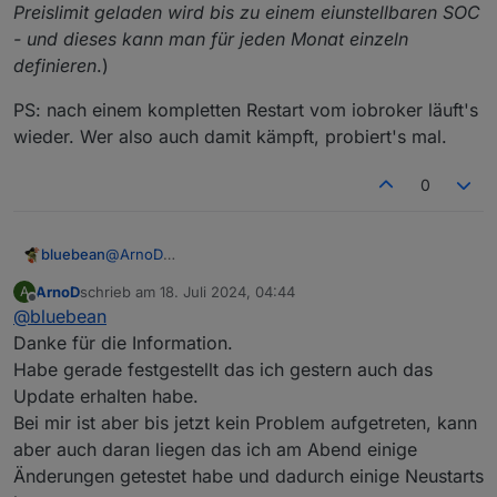
Preislimit geladen wird bis zu einem eiunstellbaren SOC
- und dieses kann man für jeden Monat einzeln
definieren
.)
PS: nach einem kompletten Restart vom iobroker läuft's
wieder. Wer also auch damit kämpft, probiert's mal.
0
@
ArnoD
bluebean
Letzte Nach hab ich ein neues E3DC-Update für
ArnoD
schrieb am
18. Juli 2024, 04:44
A
mein S10 Pro bekommen auf Version P10_2024_024.
PS: nach einem kompletten Restart vom iobroker
zuletzt editiert von
Offline
@
bluebean
Seitdem bekomme ich im Log lediglich noch ein
läuft's wieder. Wer also auch damit kämpft, probiert's
"E3DC Connection closed", keinerlei Verbindung
mal.
Danke für die Information.
oder Regelung mehr.
Habe gerade festgestellt das ich gestern auch das
(
Info: das Release liefert im Wesentlichen zwei neue
Update erhalten habe.
Features: zum einen kann man jetzt auch die Batterie
Bei mir ist aber bis jetzt kein Problem aufgetreten, kann
für die Ladung gegenüber der Wallbox priorisieren
und dafür dann auch einen SOC einstellen, bis zu
aber auch daran liegen das ich am Abend einige
dem das gelten soll. Zu anderen kann man jetzt für
Änderungen getestet habe und dadurch einige Neustarts
dynamische Strompreise einstellen, dass die Batterie