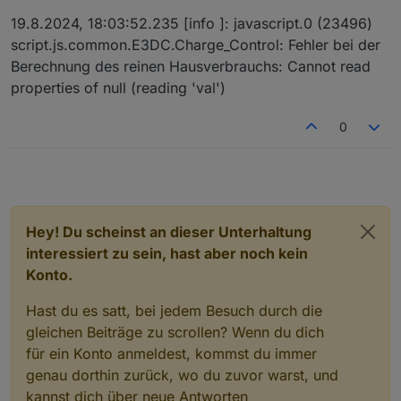
werden nicht mehr benötigt. Daten werden unter
der neuen Objekt ID
19.8.2024, 18:03:52.235 [info ]: javascript.0 (23496)
0_userdata.0.Charge_Control.History.ist
script.js.common.E3DC.Charge_Control: Fehler bei der
PV_LeistungTag_kWh
gespeichert.
Berechnung des reinen Hausverbrauchs: Cannot read
Alle Objekt ID's
PrognoseProp_kWh_1
bis
31
properties of null (reading 'val')
werden nicht mehr benötigt. Daten werden unter
der neuen Objekt ID
0_userdata.0.Charge_Control.History.Pro
0
gnoseProp_kWh
gespeichert.
Alle Objekt ID's
PrognoseAuto_kWh_1
bis
31
werden nicht mehr benötigt. Daten werden unter
der neuen Objekt ID
0_userdata.0.Charge_Control.History.Pro
gnoseAuto_kWh
gespeichert.
Hey! Du scheinst an dieser Unterhaltung
Alle Objekt ID's
PrognoseSolcast90_kWh_1
bis
interessiert zu sein, hast aber noch kein
31
werden nicht mehr benötigt. Daten werden
Konto.
unter der neuen Objekt ID
0_userdata.0.Charge_Control.History.Pro
Hast du es satt, bei jedem Besuch durch die
gnoseSolcast90_kWh
gespeichert.
gleichen Beiträge zu scrollen? Wenn du dich
Alle Objekt
ID's PrognoseSolcast_kWh_1
bis
31
werden nicht mehr benötigt. Daten werden
für ein Konto anmeldest, kommst du immer
unter der neuen Objekt ID
genau dorthin zurück, wo du zuvor warst, und
0_userdata.0.Charge_Control.History.Pro
kannst dich über neue Antworten