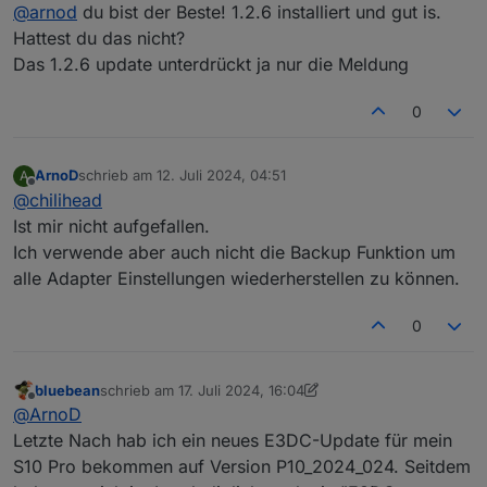
Offline
@
arnod
du bist der Beste! 1.2.6 installiert und gut is.
Update erhalten hast oder den Adapter neu installiert
Kann es sich um diesen Fehler handeln:
hast ?
https://github.com/git-kick/ioBroker.e3dc-
Hattest du das nicht?
Einmal auf Github e3dc-rscp prüfen ob das Problem
rscp/issues/218
Das 1.2.6 update unterdrückt ja nur die Meldung
bereits bekannt ist.
0
ArnoD
schrieb am
12. Juli 2024, 04:51
A
zuletzt editiert von
Offline
@
chilihead
Ist mir nicht aufgefallen.
Ich verwende aber auch nicht die Backup Funktion um
alle Adapter Einstellungen wiederherstellen zu können.
0
bluebean
schrieb am
17. Juli 2024, 16:04
zuletzt editiert von bluebean
Offline
@
ArnoD
Letzte Nach hab ich ein neues E3DC-Update für mein
S10 Pro bekommen auf Version P10_2024_024. Seitdem