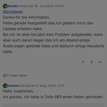
Letzte Nach hab ich ein neues E3DC-Update für
ArnoD
schrieb am
18. Juli 2024, 04:44
A
mein S10 Pro bekommen auf Version P10_2024_024.
PS: nach einem kompletten Restart vom iobroker
zuletzt editiert von
Offline
@
bluebean
Seitdem bekomme ich im Log lediglich noch ein
läuft's wieder. Wer also auch damit kämpft, probiert's
"E3DC Connection closed", keinerlei Verbindung
mal.
Danke für die Information.
oder Regelung mehr.
Habe gerade festgestellt das ich gestern auch das
(
Info: das Release liefert im Wesentlichen zwei neue
Update erhalten habe.
Features: zum einen kann man jetzt auch die Batterie
Bei mir ist aber bis jetzt kein Problem aufgetreten, kann
für die Ladung gegenüber der Wallbox priorisieren
und dafür dann auch einen SOC einstellen, bis zu
aber auch daran liegen das ich am Abend einige
dem das gelten soll. Zu anderen kann man jetzt für
Änderungen getestet habe und dadurch einige Neustarts
dynamische Strompreise einstellen, dass die Batterie
hatte.
unter einem Preislimit geladen wird bis zu einem
eiunstellbaren SOC - und dieses kann man für jeden
Monat einzeln definieren
.)
0
15 Tagen später
psrelax
schrieb am
2. Aug. 2024, 11:37
P
zuletzt editiert von
Offline
Hallo zusammen,
ich glaube, ich habe in Zeile 683 einen Fehler gefunden.