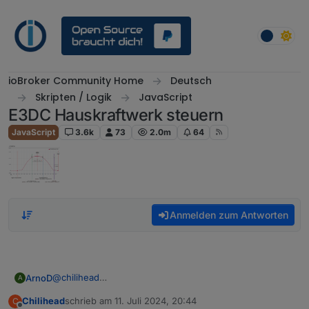
Weiter zum Inhalt
ioBroker Community Home
Deutsch
Skripten / Logik
JavaScript
E3DC Hauskraftwerk steuern
JavaScript
3.6k
73
2.0m
64
Anmelden zum Antworten
@
chilihead
ArnoD
A
Das kommt vom e3dc-rscp Adapter.
Chilihead
schrieb am
11. Juli 2024, 20:44
C
Kann es sein das du beim E3DC ein neues Firmware
Nachtrag:
zuletzt editiert von