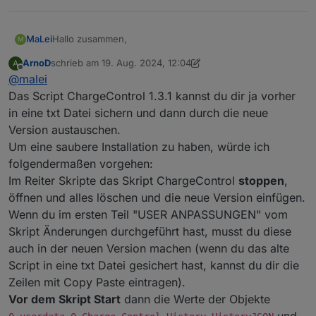
Hallo zusammen,
MaLei
M
ArnoD
schrieb am
19. Aug. 2024, 12:04
A
wie upgrade ich eigentlich auf eine neue Charge
zuletzt editiert von ArnoD
Offline
@
malei
Control Version?
Meine Version (1.3.1) läuft seit längerer Zeit sehr gut und
Das Script ChargeControl 1.3.1 kannst du dir ja vorher
ich möchte sie mir nicht "zerstören", indem ich einfach
in eine txt Datei sichern und dann durch die neue
die aktuelle drüber kopiere.
MaLei
Version austauschen.
Um eine saubere Installation zu haben, würde ich
folgendermaßen vorgehen:
Im Reiter Skripte das Skript ChargeControl
stoppen
,
öffnen und alles löschen und die neue Version einfügen.
Wenn du im ersten Teil "USER ANPASSUNGEN" vom
Skript Änderungen durchgeführt hast, musst du diese
auch in der neuen Version machen (wenn du das alte
Script in eine txt Datei gesichert hast, kannst du dir die
Zeilen mit Copy Paste eintragen).
Vor dem Skript Start
dann die Werte der Objekte
und