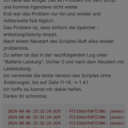
und komme irgendwie nicht weiter.
Erst war das Problem nur hin und wieder und
mittlerweile fast täglich.
Das Problem ist, dass einfach die Speicher -
entladung/ladung stoppt.
Nach einem Neustart des Scriptes läuft alles wieder
problemlos.
Zu sehen ist das in der nachfolgenden Log unter
"Batterie Leistung". Vorher 0 und nach dem Neustart mit
Ladeleistung.
Ich verwende die letzte Version des Scriptes ohne
Änderungen, bis auf Zeile 11-14. -> 1.4.1
Ich hoffe du kannst mir dabei helfen.
Danke dir schonmal.
2024-08-06 15:32:24.029
-
[32minfo[39m:
javascri
2024-08-06 15:32:24.029
-
[32minfo[39m:
javascri
2024-08-06 15:32:24.029
-
[32minfo[39m:
javascri