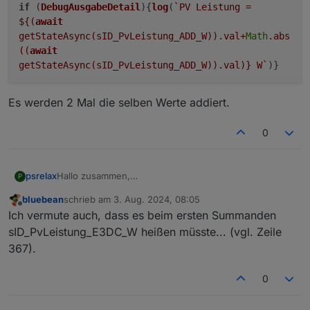
if
(
DebugAusgabeDetail
){
log
(
`PV Leistung =
${(
await
getStateAsync(sID_PvLeistung_ADD_W)).val+
Math
.abs
((
await
getStateAsync(sID_PvLeistung_ADD_W)).val)}
W`
)}
Es werden 2 Mal die selben Werte addiert.
0
Hallo zusammen,
psrelax
P
ich glaube, ich habe in Zeile 683 einen Fehler
bluebean
schrieb am
3. Aug. 2024, 08:05
gefunden.
zuletzt editiert von
Offline
Ich vermute auch, dass es beim ersten Summanden
Es werden 2 Mal die selben Werte addiert.
sID_PvLeistung_E3DC_W heißen müsste... (vgl. Zeile
367).
0