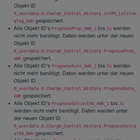
Kleinere Fehler behoben und Script aufgeräumt,
Objekt ID
bin aber noch nicht fertig, da ist noch einiges zu
0_userdata.0.Charge_Control.History.istPV_Leistun
bereinigen.
gespeichert.
gTag_kWh
Alle Objekt ID's
bis
werden
PrognoseProp_kWh_1
31
nicht mehr benötigt. Daten werden unter der neuen
Objekt ID
0_userdata.0.Charge_Control.History.PrognoseProp_
gespeichert.
kWh
Alle Objekt ID's
bis
werden
PrognoseAuto_kWh_1
31
nicht mehr benötigt. Daten werden unter der neuen
Objekt ID
0_userdata.0.Charge_Control.History.PrognoseAuto_
gespeichert.
kWh
Alle Objekt ID's
bis
PrognoseSolcast90_kWh_1
31
werden nicht mehr benötigt. Daten werden unter
der neuen Objekt ID
0_userdata.0.Charge_Control.History.PrognoseSolca
gespeichert.
st90_kWh