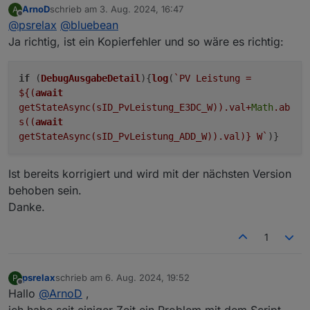
ArnoD
schrieb am
3. Aug. 2024, 16:47
A
zuletzt editiert von
Offline
@
psrelax
@
bluebean
Ja richtig, ist ein Kopierfehler und so wäre es richtig:
if
(
DebugAusgabeDetail
){
log
(
`PV Leistung =
${(
await
getStateAsync(sID_PvLeistung_E3DC_W)).val+
Math
.ab
s((
await
getStateAsync(sID_PvLeistung_ADD_W)).val)}
W`
)}
Ist bereits korrigiert und wird mit der nächsten Version
behoben sein.
Danke.
1
psrelax
schrieb am
6. Aug. 2024, 19:52
P
zuletzt editiert von
Offline
Hallo
@
ArnoD
,
ich habe seit einiger Zeit ein Problem mit dem Script