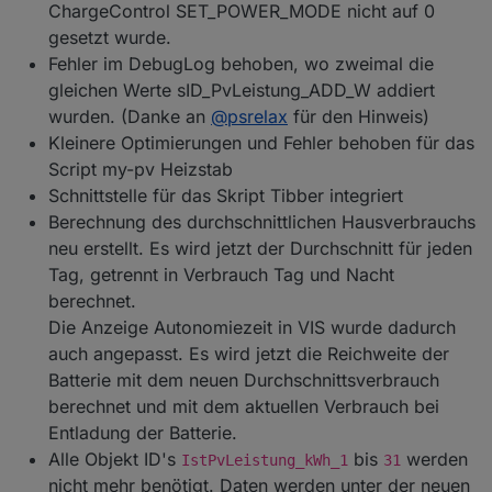
ChargeControl SET_POWER_MODE nicht auf 0
"Hausverbrauch" zusammen mit dem Script "my-pv
gesetzt wurde.
Heizstab" für den Heizstab verwendet wird, dann
bitte auf true setzen.
Fehler im DebugLog behoben, wo zweimal die
Script "Hausverbrauch" und "my-pv Heizstab"
gleichen Werte sID_PvLeistung_ADD_W addiert
wurden von ORuessel Programmier und sind beide
wurden. (Danke an
@
psrelax
für den Hinweis)
auch auf Github zu finden. Danke schon mal für
Kleinere Optimierungen und Fehler behoben für das
deine Hilfe :-)
Script my-pv Heizstab
Neue Objekt ID
Schnittstelle für das Skript Tibber integriert
"0_userdata.0.Charge_Control.USER_ANPASSUNGE
Berechnung des durchschnittlichen Hausverbrauchs
N.10_ScriptTibber". Vorbereitung für Tibber, aktuell
noch nicht umgesetzt.
neu erstellt. Es wird jetzt der Durchschnitt für jeden
Tag, getrennt in Verbrauch Tag und Nacht
Geänderte Objekt ID
berechnet.
"0_userdata.0.Charge_Control.USER_ANPASSUNGE
N.10_DebugAusgabeDetail". Die LOG-Ausgabe zur
Die Anzeige Autonomiezeit in VIS wurde dadurch
Fehlersuche wurde geändert, um mir die Hilfe aus
auch angepasst. Es wird jetzt die Reichweite der
der Ferne zu erleichtern. Es gibt jetzt zwei LOG-
Batterie mit dem neuen Durchschnittsverbrauch
Stufen DebugAusgabe, um den
berechnet und mit dem aktuellen Verbrauch bei
Programmdurchlauf zu logen und
DebugAusgabeDetail, um auch die Werte und
Entladung der Batterie.
Einstellungen im Logfile auszugeben. Die Objekt ID
Alle Objekt ID's
bis
werden
IstPvLeistung_kWh_1
31
10_LogAusgabeRegelung entfällt somit.
nicht mehr benötigt. Daten werden unter der neuen