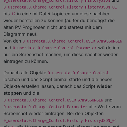
0_userdata.0.Charge_Control.History.HistoryJSON
0_userdata.0.Charge_Control.History.HistoryJSON_01
bis
in eine txt Datei kopieren um diese nachher
12
wieder herstellen zu können (außer du benötigst die
alten PV Prognosen nicht und startest mit dem
Diagramm neu).
Von den
0_userdata.0.Charge_Control.USER_ANPASSUNGEN
und
würde ich
0_userdata.0.Charge_Control.Parameter
nur ein Screenshot machen, um diese nachher wieder
eintragen zu können.
Danach alle Objekte
0_userdata.0.Charge_Control
löschen und das Script einmal starte und die neuen
Objekte erstellen lassen, danach das Script
wieder
stoppen
und die
und
0_userdata.0.Charge_Control.USER_ANPASSUNGEN
alle Werte vom
0_userdata.0.Charge_Control.Parameter
Screenshot wieder eintragen. Bei den Objekten
0_userdata.0.Charge_Control.History.HistoryJSON_01
bis
die Werte aus der txt Datei wieder kopieren und