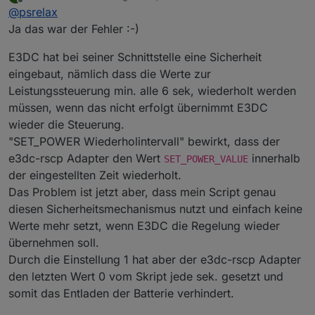
zuletzt editiert von
2024-08-06 15:32:32.800
-
[32minfo[39m:
javascri
Offline
@
psrelax
anscheinend mal bei einem Update rein gekommen.
2024-08-06 15:32:32.800
-
[32minfo[39m:
javascri
Kann es das gewesen sein? Was hat das für eine
Ja das war der Fehler :-)
2024-08-06 15:32:32.884
-
[32minfo[39m:
javascri
Auswirkung?
2024-08-06 15:32:33.075
-
[32minfo[39m:
javascri
E3DC hat bei seiner Schnittstelle eine Sicherheit
2024-08-06 15:32:33.075
-
[32minfo[39m:
javascri
eingebaut, nämlich dass die Werte zur
2024-08-06 15:32:33.075
-
[32minfo[39m:
javascri
Leistungssteuerung min. alle 6 sek, wiederholt werden
2024-08-06 15:32:33.075
-
[32minfo[39m:
javascri
müssen, wenn das nicht erfolgt übernimmt E3DC
2024-08-06 15:32:33.075
-
[32minfo[39m:
javascri
2024-08-06 15:32:33.075
-
[32minfo[39m:
javascri
wieder die Steuerung.
2024-08-06 15:32:33.075
-
[32minfo[39m:
javascri
"SET_POWER Wiederholintervall" bewirkt, dass der
2024-08-06 15:32:33.075
-
[32minfo[39m:
javascri
e3dc-rscp Adapter den Wert
innerhalb
SET_POWER_VALUE
2024-08-06 15:32:33.075
-
[32minfo[39m:
javascri
der eingestellten Zeit wiederholt.
2024-08-06 15:32:33.075
-
[32minfo[39m:
javascri
Das Problem ist jetzt aber, dass mein Script genau
2024-08-06 15:32:33.075
-
[32minfo[39m:
javascri
diesen Sicherheitsmechanismus nutzt und einfach keine
2024-08-06 15:32:33.075
-
[32minfo[39m:
javascri
Werte mehr setzt, wenn E3DC die Regelung wieder
2024-08-06 15:32:33.075
-
[32minfo[39m:
javascri
2024-08-06 15:32:33.076
-
[32minfo[39m:
javascri
übernehmen soll.
2024-08-06 15:32:33.076
-
[32minfo[39m:
javascri
Durch die Einstellung 1 hat aber der e3dc-rscp Adapter
2024-08-06 15:32:33.117
-
[32minfo[39m:
javascri
den letzten Wert 0 vom Skript jede sek. gesetzt und
2024-08-06 15:32:33.158
-
[32minfo[39m:
javascri
somit das Entladen der Batterie verhindert.
2024-08-06 15:32:33.199
-
[32minfo[39m:
javascri
2024-08-06 15:32:33.240
-
[32minfo[39m:
javascri