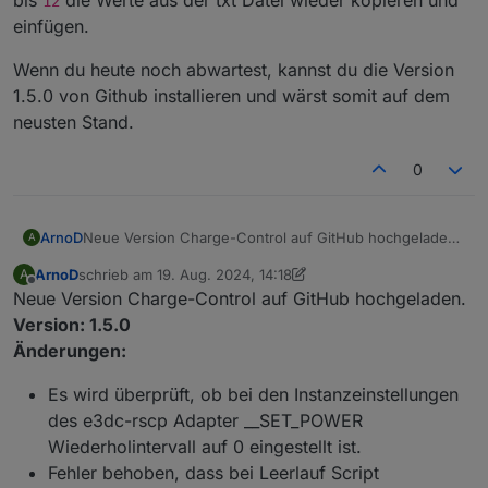
12
einfügen.
Wenn du heute noch abwartest, kannst du die Version
1.5.0 von Github installieren und wärst somit auf dem
neusten Stand.
0
Neue Version Charge-Control auf GitHub hochgeladen.
ArnoD
A
Version: 1.4.0
ArnoD
schrieb am
19. Aug. 2024, 14:18
A
Änderungen:
Wenn die Notstromreserve bis zum
zuletzt editiert von ArnoD
Offline
Neue Version Charge-Control auf GitHub hochgeladen.
Da ich keinen Heizstab habe, kann ich das Script von
Sonnenaufgang reicht, wird das Entladen der
ORuessel leider nicht testen.
Batterie freigegeben und nicht mehr gestoppt, bis
Version: 1.5.0
Bei Fehler oder weiteren wünschen, bitte ein neues
die Batterie leer ist.
Änderungen:
Issues auf Github eröffnen
Die ständige Neuberechnung des Batterie SOC
führte zu ständigem Ein- und Ausschalten der
Es wird überprüft, ob bei den Instanzeinstellungen
Entladeleistung.
des e3dc-rscp Adapter __SET_POWER
Neue Objekt ID
Wiederholintervall auf 0 eingestellt ist.
"0_userdata.0.Charge_Control.USER_ANPASSUNGE
Fehler behoben, dass bei Leerlauf Script
N.10_ScriptHausverbrauch". Wenn das Script