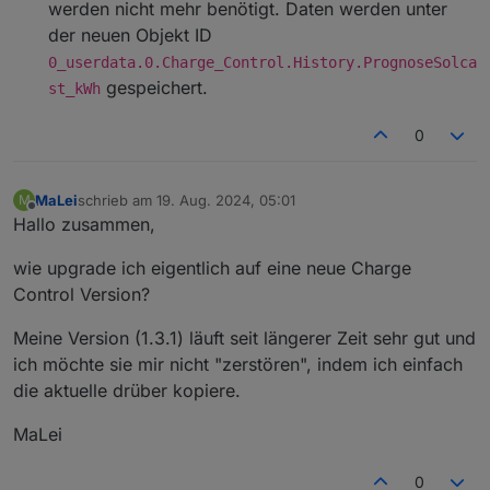
werden nicht mehr benötigt. Daten werden unter
der neuen Objekt ID
0_userdata.0.Charge_Control.History.PrognoseSolca
gespeichert.
st_kWh
0
MaLei
schrieb am
19. Aug. 2024, 05:01
M
zuletzt editiert von
Offline
Hallo zusammen,
wie upgrade ich eigentlich auf eine neue Charge
Control Version?
Meine Version (1.3.1) läuft seit längerer Zeit sehr gut und
ich möchte sie mir nicht "zerstören", indem ich einfach
die aktuelle drüber kopiere.
MaLei
0