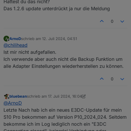
hast ?
https://github.com/git-kick/ioBroker.e3dc-
Hattest du das nicht?
Einmal auf Github e3dc-rscp prüfen ob das Problem
rscp/issues/218
javascript.0

Das 1.2.6 update unterdrückt ja nur die Meldung
bereits bekannt ist.
2024-07-09 12:33:45.004	info	script.js.E3DC
0
e3dc-rscp.0

2024-07-09 12:33:43.171	warn	Unknown tag: t
ArnoD
schrieb am
12. Juli 2024, 04:51
A
e3dc-rscp.0

zuletzt editiert von
Offline
@
chilihead
2024-07-09 12:33:41.166	warn	Unknown tag: t
Ist mir nicht aufgefallen.
e3dc-rscp.0

Ich verwende aber auch nicht die Backup Funktion um
2024-07-09 12:33:39.167	warn	Unknown tag: t
alle Adapter Einstellungen wiederherstellen zu können.
javascript.0

2024-07-09 12:33:39.004	warn	script.js.E3DC
0
javascript.0

2024-07-09 12:33:39.004	info	script.js.E3DC
bluebean
schrieb am
17. Juli 2024, 16:04
zuletzt editiert von bluebean
Offline
@
ArnoD
e3dc-rscp.0

Letzte Nach hab ich ein neues E3DC-Update für mein
2024-07-09 12:33:37.165	warn	Unknown tag: t
S10 Pro bekommen auf Version P10_2024_024. Seitdem
e3dc-rscp.0

bekomme ich im Log lediglich noch ein "E3DC
2024-07-09 12:33:35.162	warn	Unknown tag: t
Connection closed", keinerlei Verbindung oder