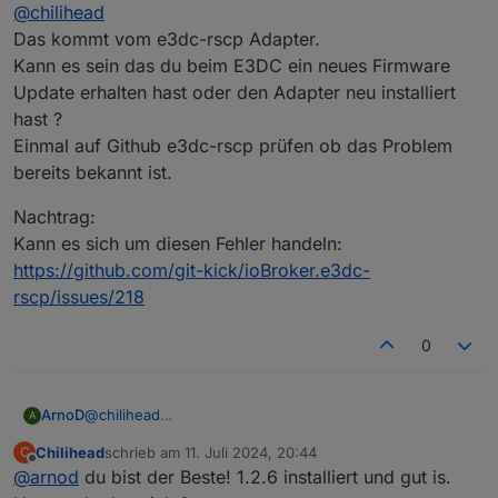
Offline
@
chilihead
hab ich nichts laufen. Hattest du das schon mal?
javascript.0

2024-07-09 12:33:54.004	warn	script.js.E3DC
Das kommt vom e3dc-rscp Adapter.
Kann es sein das du beim E3DC ein neues Firmware
javascript.0

Update erhalten hast oder den Adapter neu installiert
2024-07-09 12:33:54.004	info	script.js.E3DC
hast ?
e3dc-rscp.0

Einmal auf Github e3dc-rscp prüfen ob das Problem
2024-07-09 12:33:53.172	warn	Unknown tag: t
bereits bekannt ist.
e3dc-rscp.0

Nachtrag:
2024-07-09 12:33:51.175	warn	Unknown tag: t
Kann es sich um diesen Fehler handeln:
https://github.com/git-kick/ioBroker.e3dc-
e3dc-rscp.0

2024-07-09 12:33:49.172	warn	Unknown tag: t
rscp/issues/218
e3dc-rscp.0

0
2024-07-09 12:33:47.169	warn	Unknown tag: t
e3dc-rscp.0

@
chilihead
ArnoD
2024-07-09 12:33:45.165	warn	Unknown tag: t
A
Das kommt vom e3dc-rscp Adapter.
Chilihead
schrieb am
11. Juli 2024, 20:44
C
Kann es sein das du beim E3DC ein neues Firmware
Nachtrag:
javascript.0

zuletzt editiert von
Offline
@
arnod
du bist der Beste! 1.2.6 installiert und gut is.
Update erhalten hast oder den Adapter neu installiert
Kann es sich um diesen Fehler handeln:
2024-07-09 12:33:45.004	warn	script.js.E3DC