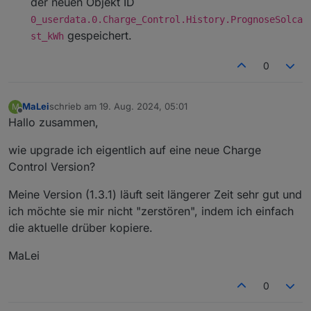
der neuen Objekt ID
0_userdata.0.Charge_Control.History.PrognoseSolca
gespeichert.
st_kWh
0
MaLei
schrieb am
19. Aug. 2024, 05:01
M
zuletzt editiert von
Offline
Hallo zusammen,
wie upgrade ich eigentlich auf eine neue Charge
Control Version?
Meine Version (1.3.1) läuft seit längerer Zeit sehr gut und
ich möchte sie mir nicht "zerstören", indem ich einfach
die aktuelle drüber kopiere.
MaLei
0