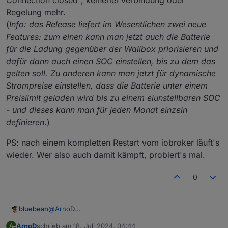
Regelung mehr.
e3dc-rscp.0

(
Info: das Release liefert im Wesentlichen zwei neue
2024-07-09 12:33:33.196	warn	Unknown tag: t
Features: zum einen kann man jetzt auch die Batterie
e3dc-rscp.0

für die Ladung gegenüber der Wallbox priorisieren und
2024-07-09 12:33:31.166	warn	Unknown tag: t
dafür dann auch einen SOC einstellen, bis zu dem das
gelten soll. Zu anderen kann man jetzt für dynamische
javascript.0

2024-07-09 12:33:30.015	warn	script.js.E3DC
Strompreise einstellen, dass die Batterie unter einem
Preislimit geladen wird bis zu einem eiunstellbaren SOC
javascript.0

- und dieses kann man für jeden Monat einzeln
2024-07-09 12:33:30.015	info	script.js.E3DC
definieren
.)
e3dc-rscp.0

2024-07-09 12:33:29.167	warn	Unknown tag: t
PS: nach einem kompletten Restart vom iobroker läuft's
wieder. Wer also auch damit kämpft, probiert's mal.
e3dc-rscp.0

2024-07-09 12:33:27.167	warn	Unknown tag: t
0
e3dc-rscp.0

2024-07-09 12:33:25.165	warn	Unknown tag: t
@
ArnoD
bluebean
javascript.0

Letzte Nach hab ich ein neues E3DC-Update für
ArnoD
schrieb am
18. Juli 2024, 04:44
A
2024-07-09 12:33:24.008	warn	script.js.E3DC
mein S10 Pro bekommen auf Version P10_2024_024.