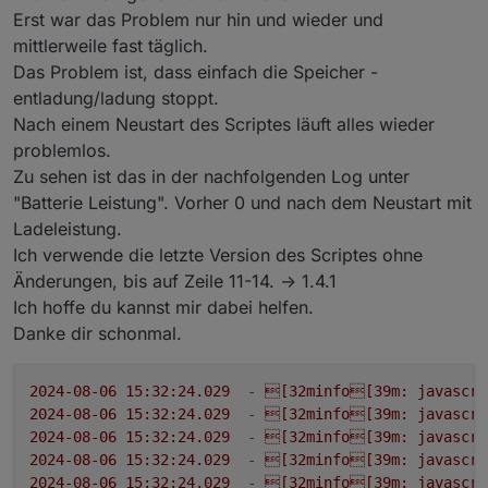
Erst war das Problem nur hin und wieder und
mittlerweile fast täglich.
Das Problem ist, dass einfach die Speicher -
entladung/ladung stoppt.
Nach einem Neustart des Scriptes läuft alles wieder
problemlos.
Zu sehen ist das in der nachfolgenden Log unter
"Batterie Leistung". Vorher 0 und nach dem Neustart mit
Ladeleistung.
Ich verwende die letzte Version des Scriptes ohne
Änderungen, bis auf Zeile 11-14. -> 1.4.1
Ich hoffe du kannst mir dabei helfen.
Danke dir schonmal.
2024-08-06 15:32:24.029
-
[32minfo[39m:
javascri
2024-08-06 15:32:24.029
-
[32minfo[39m:
javascri
2024-08-06 15:32:24.029
-
[32minfo[39m:
javascri
2024-08-06 15:32:24.029
-
[32minfo[39m:
javascri
2024-08-06 15:32:24.029
-
[32minfo[39m:
javascri