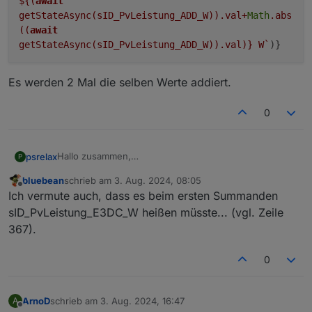
${(
await
getStateAsync(sID_PvLeistung_ADD_W)).val+
Math
.abs
((
await
getStateAsync(sID_PvLeistung_ADD_W)).val)}
W`
)}
Es werden 2 Mal die selben Werte addiert.
0
Hallo zusammen,
psrelax
P
ich glaube, ich habe in Zeile 683 einen Fehler
bluebean
schrieb am
3. Aug. 2024, 08:05
gefunden.
zuletzt editiert von
Offline
Ich vermute auch, dass es beim ersten Summanden
Es werden 2 Mal die selben Werte addiert.
sID_PvLeistung_E3DC_W heißen müsste... (vgl. Zeile
367).
0
ArnoD
schrieb am
3. Aug. 2024, 16:47
A
zuletzt editiert von
Offline