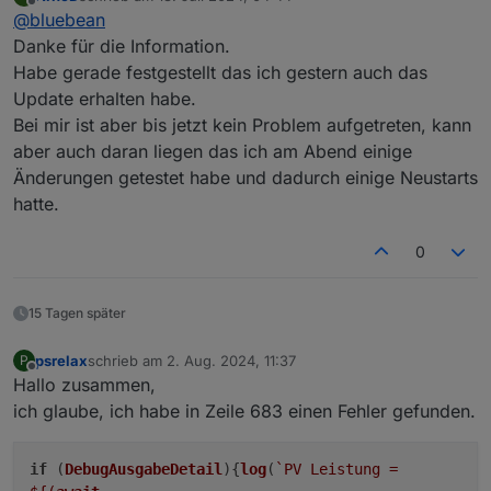
PS: nach einem kompletten Restart vom iobroker
zuletzt editiert von
Offline
@
bluebean
Seitdem bekomme ich im Log lediglich noch ein
läuft's wieder. Wer also auch damit kämpft, probiert's
javascript.0

"E3DC Connection closed", keinerlei Verbindung
mal.
Danke für die Information.
2024-07-09 12:33:24.008	info	script.js.E3DC
oder Regelung mehr.
Habe gerade festgestellt das ich gestern auch das
(
Info: das Release liefert im Wesentlichen zwei neue
Update erhalten habe.
e3dc-rscp.0

Features: zum einen kann man jetzt auch die Batterie
Bei mir ist aber bis jetzt kein Problem aufgetreten, kann
2024-07-09 12:33:23.157	warn	Unknown tag: t
für die Ladung gegenüber der Wallbox priorisieren
und dafür dann auch einen SOC einstellen, bis zu
aber auch daran liegen das ich am Abend einige
e3dc-rscp.0

dem das gelten soll. Zu anderen kann man jetzt für
Änderungen getestet habe und dadurch einige Neustarts
2024-07-09 12:33:21.162	warn	Unknown tag: t
dynamische Strompreise einstellen, dass die Batterie
hatte.
unter einem Preislimit geladen wird bis zu einem
e3dc-rscp.0

eiunstellbaren SOC - und dieses kann man für jeden
Monat einzeln definieren
.)
0
15 Tagen später
psrelax
schrieb am
2. Aug. 2024, 11:37
P
zuletzt editiert von
Offline
Hallo zusammen,
ich glaube, ich habe in Zeile 683 einen Fehler gefunden.
if
(
DebugAusgabeDetail
){
log
(
`PV Leistung =