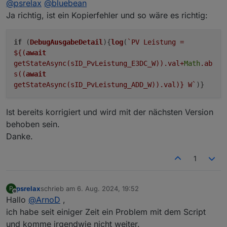
@
psrelax
@
bluebean
Ja richtig, ist ein Kopierfehler und so wäre es richtig:
if
(
DebugAusgabeDetail
){
log
(
`PV Leistung =
${(
await
getStateAsync(sID_PvLeistung_E3DC_W)).val+
Math
.ab
s((
await
getStateAsync(sID_PvLeistung_ADD_W)).val)}
W`
)}
Ist bereits korrigiert und wird mit der nächsten Version
behoben sein.
Danke.
1
psrelax
schrieb am
6. Aug. 2024, 19:52
P
zuletzt editiert von
Offline
Hallo
@
ArnoD
,
ich habe seit einiger Zeit ein Problem mit dem Script
und komme irgendwie nicht weiter.