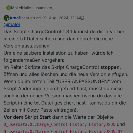
Hallo zusammen,
MaLei
M
ArnoD
schrieb am
19. Aug. 2024, 12:04
A
wie upgrade ich eigentlich auf eine neue Charge
zuletzt editiert von ArnoD
Offline
@
malei
Control Version?
Meine Version (1.3.1) läuft seit längerer Zeit sehr gut und
Das Script ChargeControl 1.3.1 kannst du dir ja vorher
ich möchte sie mir nicht "zerstören", indem ich einfach
in eine txt Datei sichern und dann durch die neue
die aktuelle drüber kopiere.
MaLei
Version austauschen.
Um eine saubere Installation zu haben, würde ich
folgendermaßen vorgehen:
Im Reiter Skripte das Skript ChargeControl
stoppen
,
öffnen und alles löschen und die neue Version einfügen.
Wenn du im ersten Teil "USER ANPASSUNGEN" vom
Skript Änderungen durchgeführt hast, musst du diese
auch in der neuen Version machen (wenn du das alte
Script in eine txt Datei gesichert hast, kannst du dir die
Zeilen mit Copy Paste eintragen).
Vor dem Skript Start
dann die Werte der Objekte
und
0_userdata.0.Charge_Control.History.HistoryJSON
0_userdata.0.Charge_Control.History.HistoryJSON_01