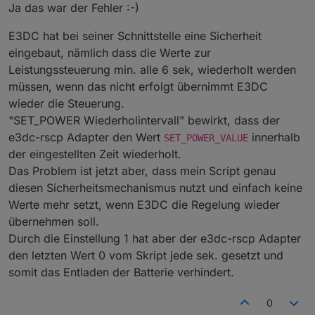
Kann es das gewesen sein? Was hat das für eine
Ja das war der Fehler :-)
2024-08-06 15:32:32.884
-
[32minfo[39m:
javascri
Auswirkung?
2024-08-06 15:32:33.075
-
[32minfo[39m:
javascri
E3DC hat bei seiner Schnittstelle eine Sicherheit
2024-08-06 15:32:33.075
-
[32minfo[39m:
javascri
eingebaut, nämlich dass die Werte zur
2024-08-06 15:32:33.075
-
[32minfo[39m:
javascri
Leistungssteuerung min. alle 6 sek, wiederholt werden
2024-08-06 15:32:33.075
-
[32minfo[39m:
javascri
müssen, wenn das nicht erfolgt übernimmt E3DC
2024-08-06 15:32:33.075
-
[32minfo[39m:
javascri
2024-08-06 15:32:33.075
-
[32minfo[39m:
javascri
wieder die Steuerung.
2024-08-06 15:32:33.075
-
[32minfo[39m:
javascri
"SET_POWER Wiederholintervall" bewirkt, dass der
2024-08-06 15:32:33.075
-
[32minfo[39m:
javascri
e3dc-rscp Adapter den Wert
innerhalb
SET_POWER_VALUE
2024-08-06 15:32:33.075
-
[32minfo[39m:
javascri
der eingestellten Zeit wiederholt.
2024-08-06 15:32:33.075
-
[32minfo[39m:
javascri
Das Problem ist jetzt aber, dass mein Script genau
2024-08-06 15:32:33.075
-
[32minfo[39m:
javascri
diesen Sicherheitsmechanismus nutzt und einfach keine
2024-08-06 15:32:33.075
-
[32minfo[39m:
javascri
Werte mehr setzt, wenn E3DC die Regelung wieder
2024-08-06 15:32:33.075
-
[32minfo[39m:
javascri
2024-08-06 15:32:33.076
-
[32minfo[39m:
javascri
übernehmen soll.
2024-08-06 15:32:33.076
-
[32minfo[39m:
javascri
Durch die Einstellung 1 hat aber der e3dc-rscp Adapter
2024-08-06 15:32:33.117
-
[32minfo[39m:
javascri
den letzten Wert 0 vom Skript jede sek. gesetzt und
2024-08-06 15:32:33.158
-
[32minfo[39m:
javascri
somit das Entladen der Batterie verhindert.
2024-08-06 15:32:33.199
-
[32minfo[39m:
javascri
2024-08-06 15:32:33.240
-
[32minfo[39m:
javascri
0
2024-08-06 15:32:33.281
-
[32minfo[39m:
javascri