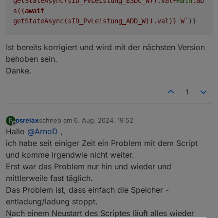
getStateAsync(sID_PvLeistung_E3DC_W)).val+
Math
.ab
s((
await
getStateAsync(sID_PvLeistung_ADD_W)).val)}
W`
)}
Ist bereits korrigiert und wird mit der nächsten Version
behoben sein.
Danke.
1
psrelax
schrieb am
6. Aug. 2024, 19:52
P
zuletzt editiert von
Offline
Hallo
@
ArnoD
,
ich habe seit einiger Zeit ein Problem mit dem Script
und komme irgendwie nicht weiter.
Erst war das Problem nur hin und wieder und
mittlerweile fast täglich.
Das Problem ist, dass einfach die Speicher -
entladung/ladung stoppt.
Nach einem Neustart des Scriptes läuft alles wieder