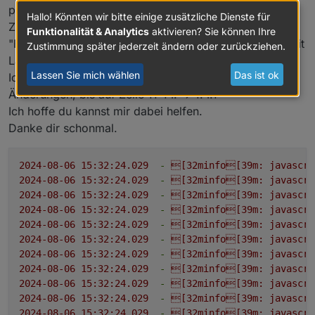
problemlos.
Hallo! Könnten wir bitte einige zusätzliche Dienste für
Zu sehen ist das in der nachfolgenden Log unter
Funktionalität & Analytics
aktivieren? Sie können Ihre
"Batterie Leistung". Vorher 0 und nach dem Neustart mit
Zustimmung später jederzeit ändern oder zurückziehen.
Ladeleistung.
Lassen Sie mich wählen
Das ist ok
Ich verwende die letzte Version des Scriptes ohne
Änderungen, bis auf Zeile 11-14. -> 1.4.1
Ich hoffe du kannst mir dabei helfen.
Danke dir schonmal.
2024-08-06 15:32:24.029
-
[32minfo[39m:
javascri
2024-08-06 15:32:24.029
-
[32minfo[39m:
javascri
2024-08-06 15:32:24.029
-
[32minfo[39m:
javascri
2024-08-06 15:32:24.029
-
[32minfo[39m:
javascri
2024-08-06 15:32:24.029
-
[32minfo[39m:
javascri
2024-08-06 15:32:24.029
-
[32minfo[39m:
javascri
2024-08-06 15:32:24.029
-
[32minfo[39m:
javascri
2024-08-06 15:32:24.029
-
[32minfo[39m:
javascri
2024-08-06 15:32:24.029
-
[32minfo[39m:
javascri
2024-08-06 15:32:24.029
-
[32minfo[39m:
javascri
2024-08-06 15:32:24.029
-
[32minfo[39m:
javascri