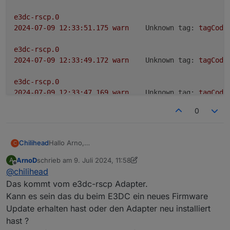
e3dc-rscp.0
2024-07-09 12:33:51.175	
warn
Unknown tag:
tagCode
e3dc-rscp.0
2024-07-09 12:33:49.172	
warn
Unknown tag:
tagCode
e3dc-rscp.0
2024-07-09 12:33:47.169	
warn
Unknown tag:
tagCode
0
e3dc-rscp.0
2024-07-09 12:33:45.165	
warn
Unknown tag:
tagCode
Hallo Arno,
Chilihead
C
javascript.0
bei mir kommt immer unknown tag code und ich
2024-07-09 12:33:45.004	
warn
script.js.E3DC_Charg
ArnoD
schrieb am
9. Juli 2024, 11:58
A
nehme an das es von deinem Script kommt, sonst
zuletzt editiert von ArnoD
7. Sept. 2024, 14:04
Offline
@
chilihead
hab ich nichts laufen. Hattest du das schon mal?
javascript.0

javascript.0
2024-07-09 12:33:54.004	warn	script.js.E3DC
Das kommt vom e3dc-rscp Adapter.
2024-07-09 12:33:45.004	
info
script.js.E3DC_Charg
Kann es sein das du beim E3DC ein neues Firmware
javascript.0

Update erhalten hast oder den Adapter neu installiert
e3dc-rscp.0
2024-07-09 12:33:54.004	info	script.js.E3DC
hast ?
2024-07-09 12:33:43.171	
warn
Unknown tag:
tagCode