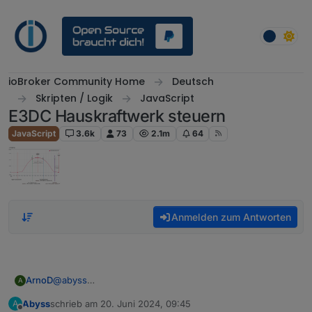
Weiter zum Inhalt
ioBroker Community Home
Deutsch
Skripten / Logik
JavaScript
E3DC Hauskraftwerk steuern
JavaScript
3.6k
73
2.1m
64
Anmelden zum Antworten
ArnoD
@
abyss
A
Ja ist richtig. Den reinen Hausverbrauch benötige ich
Abyss
schrieb am
20. Juni 2024, 09:45
A
auch bei meinem Wallbox Script, da ist es dann besser
zuletzt editiert von