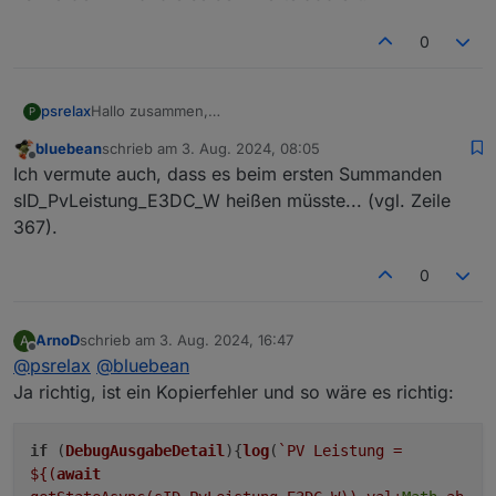
0
Hallo zusammen,
psrelax
P
ich glaube, ich habe in Zeile 683 einen Fehler
bluebean
schrieb am
3. Aug. 2024, 08:05
gefunden.
zuletzt editiert von
Offline
Ich vermute auch, dass es beim ersten Summanden
Es werden 2 Mal die selben Werte addiert.
sID_PvLeistung_E3DC_W heißen müsste... (vgl. Zeile
367).
0
ArnoD
schrieb am
3. Aug. 2024, 16:47
A
zuletzt editiert von
Offline
@
psrelax
@
bluebean
Ja richtig, ist ein Kopierfehler und so wäre es richtig:
if
(
DebugAusgabeDetail
){
log
(
`PV Leistung =
${(
await