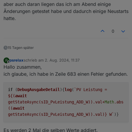
und dafür dann auch einen SOC einstellen, bis zu
aber auch daran liegen das ich am Abend einige
e3dc-rscp.0

dem das gelten soll. Zu anderen kann man jetzt für
Änderungen getestet habe und dadurch einige Neustarts
2024-07-09 12:33:21.162	warn	Unknown tag: t
dynamische Strompreise einstellen, dass die Batterie
hatte.
unter einem Preislimit geladen wird bis zu einem
e3dc-rscp.0

eiunstellbaren SOC - und dieses kann man für jeden
Monat einzeln definieren
.)
0
15 Tagen später
psrelax
schrieb am
2. Aug. 2024, 11:37
P
zuletzt editiert von
Offline
Hallo zusammen,
ich glaube, ich habe in Zeile 683 einen Fehler gefunden.
if
(
DebugAusgabeDetail
){
log
(
`PV Leistung =
${(
await
getStateAsync(sID_PvLeistung_ADD_W)).val+
Math
.abs
((
await
getStateAsync(sID_PvLeistung_ADD_W)).val)}
W`
)}
Es werden 2 Mal die selben Werte addiert.