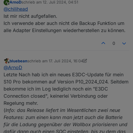
ArnoD
schrieb am
12. Juli 2024, 04:51
A
e3dc-rscp.0

zuletzt editiert von
e3dc-rscp.0
Offline
@
chilihead
2024-07-09 12:33:41.166	warn	Unknown tag: t
2024-07-09 12:33:31.166	
warn
Unknown tag:
tagCode
Ist mir nicht aufgefallen.
e3dc-rscp.0

Ich verwende aber auch nicht die Backup Funktion um
javascript.0
2024-07-09 12:33:39.167	warn	Unknown tag: t
alle Adapter Einstellungen wiederherstellen zu können.
2024-07-09 12:33:30.015	
warn
script.js.E3DC_Charg
javascript.0

2024-07-09 12:33:39.004	warn	script.js.E3DC
javascript.0
0
2024-07-09 12:33:30.015	
info
script.js.E3DC_Charg
javascript.0

2024-07-09 12:33:39.004	info	script.js.E3DC
bluebean
schrieb am
17. Juli 2024, 16:04
e3dc-rscp.0
zuletzt editiert von bluebean
Offline
@
ArnoD
2024-07-09 12:33:29.167	
warn
Unknown tag:
tagCode
e3dc-rscp.0

Letzte Nach hab ich ein neues E3DC-Update für mein
2024-07-09 12:33:37.165	warn	Unknown tag: t
e3dc-rscp.0
S10 Pro bekommen auf Version P10_2024_024. Seitdem
2024-07-09 12:33:27.167	
warn
Unknown tag:
tagCode
e3dc-rscp.0

bekomme ich im Log lediglich noch ein "E3DC
2024-07-09 12:33:35.162	warn	Unknown tag: t
Connection closed", keinerlei Verbindung oder
e3dc-rscp.0
Regelung mehr.
e3dc-rscp.0

2024-07-09 12:33:25.165	
warn
Unknown tag:
tagCode
(
Info: das Release liefert im Wesentlichen zwei neue
2024-07-09 12:33:33.196	warn	Unknown tag: t
Features: zum einen kann man jetzt auch die Batterie
javascript.0
e3dc-rscp.0

für die Ladung gegenüber der Wallbox priorisieren und
2024-07-09 12:33:24.008	
warn
script.js.E3DC_Charg
2024-07-09 12:33:31.166	warn	Unknown tag: t
dafür dann auch einen SOC einstellen, bis zu dem das