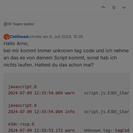
0
19 Tagen später
Chilihead
schrieb am
9. Juli 2024, 10:35
C
zuletzt editiert von
Offline
Hallo Arno,
bei mir kommt immer unknown tag code und ich nehme
an das es von deinem Script kommt, sonst hab ich
nichts laufen. Hattest du das schon mal?
javascript.0
2024-07-09 12:33:54.004	
warn
script.js.E3DC_Charg
javascript.0
2024-07-09 12:33:54.004	
info
script.js.E3DC_Charg
e3dc-rscp.0
2024-07-09 12:33:53.172	
warn
Unknown tag:
tagCode