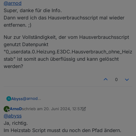
Offline
@
arnod
diese Berechnung in Charge-Control zu machen und
alle anderen Scripte können so diesen Wert
Super, danke für die Info.
verwenden.
Dann werd ich das Hausverbrauchsscript mal wieder
Die Berechnung habe ich aus dem Script
entfernen. ;)
Hausverbrauch von ORuessel übernommen und um
Wallbox und LW-Pumpe ergänzt.
Nur zur Vollständigkeit, der vom Hausverbrauchsscript
genutzt Datenpunkt
"0_userdata.0.Heizung.E3DC.Hausverbrauch_ohne_Heiz
stab" ist somit auch überflüssig und kann gelöscht
werden?
0
@
arnod
Abyss
A
Super, danke für die Info.
ArnoD
schrieb am
20. Juni 2024, 12:57
A
Dann werd ich das Hausverbrauchsscript mal wieder
Nur zur Vollständigkeit, der vom Hausverbrauchsscript
zuletzt editiert von ArnoD
Offline
@
abyss
entfernen. ;)
genutzt Datenpunkt
"0_userdata.0.Heizung.E3DC.Hausverbrauch_ohne_Heiz
Ja, richtig.
stab" ist somit auch überflüssig und kann gelöscht
Im Heizstab Script musst du noch den Pfad ändern.
werden?