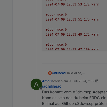
2024-07-09 12:33:53.172	
warn
e3dc-rscp.0
2024-07-09 12:33:51.175	
warn
e3dc-rscp.0
2024-07-09 12:33:49.172	
warn
e3dc-rscp.0
2024-07-09 12:33:47.169	
warn
e3dc-rscp.0
2024-07-09 12:33:45.165	
warn
Hallo Arno,
Chilihead
C
javascript.0
bei mir kommt immer unknow
2024-07-09 12:33:45.004	
warn
ArnoD
schrieb am
9. Juli 2024, 11:58
A
Hattest du das schon mal?
zuletzt editiert von ArnoD
7. Sept. 20
@
chilihead
javascript.0

javascript.0
Offline
Das kommt vom e3dc-rscp Adapter
2024-07-09 12:33:54.0
2024-07-09 12:33:45.004	
info
Kann es sein das du beim E3DC ein n
javascript.0

Einmal auf Github e3dc-rscp prüfen 
e3dc-rscp.0
2024-07-09 12:33:54.0