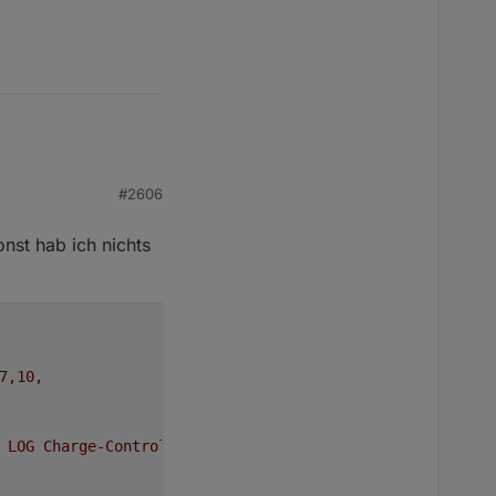
#2606
st hab ich nichts
7,10,
LOG
Charge-Control
*******************