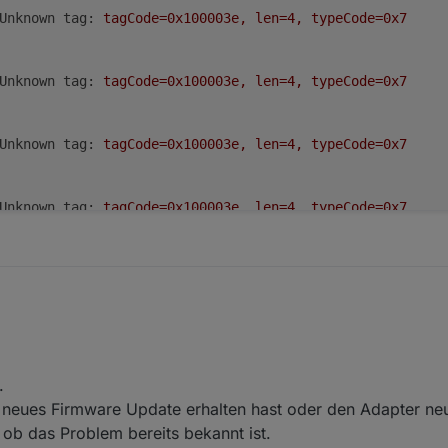
Unknown tag:
tagCode=0x100003e,
len=4,
typeCode=0x7
Unknown tag:
tagCode=0x100003e,
len=4,
typeCode=0x7
Unknown tag:
tagCode=0x100003e,
len=4,
typeCode=0x7
Unknown tag:
tagCode=0x100003e,
len=4,
typeCode=0x7
Unknown tag:
tagCode=0x100003e,
len=4,
typeCode=0x7
n tag code und ich nehme an das es von deinem Script kommt, sonst ha
script.js.E3DC_Charge_Control:
ProgrammAblauf
=
1
,3,6,4,
24, 14:04
.
04	warn	script.js.E3DC_Charge_Control: ProgrammAblauf 
script.js.E3DC_Charge_Control:
*******************
Debug
eues Firmware Update erhalten hast oder den Adapter neu i
ob das Problem bereits bekannt ist.
04	info	script.js.E3DC_Charge_Control: ****************