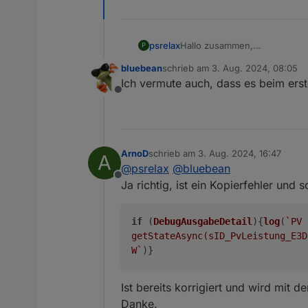
2024-07-09 12:33:23.1
e3dc-rscp.0

Hallo zusammen,
psrelax
P
2024-07-09 12:33:21.1
ich glaube, ich habe in Zeile
bluebean
schrieb am
3. Aug. 2024, 08:05
zuletzt editiert von
e3dc-rscp.0

Ich vermute auch, dass es beim ers
Offline
Es werden 2 Mal die selben W
ArnoD
schrieb am
3. Aug. 2024, 16:47
A
zuletzt editiert von
@
psrelax
@
bluebean
Offline
Ja richtig, ist ein Kopierfehler und s
if
(
DebugAusgabeDetail
){
log
(
`PV
getStateAsync(sID_PvLeistung_E3D
W`
)}
Ist bereits korrigiert und wird mit 
Danke.