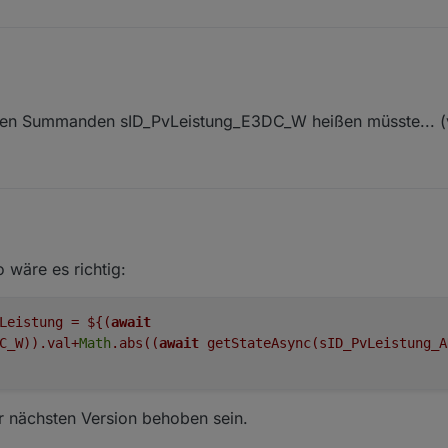
57	warn	Unknown tag: tagCode=0x100003e, len=4, typeCod
62	warn	Unknown tag: tagCode=0x100003e, len=4, typeCod
 683 einen Fehler gefunden.
ten Summanden sID_PvLeistung_E3DC_W heißen müsste... (vg
erte addiert.
o wäre es richtig:
 Leistung =
${(
await
C_W)).val+
Math
.abs((
await
getStateAsync(sID_PvLeistung_A
der nächsten Version behoben sein.