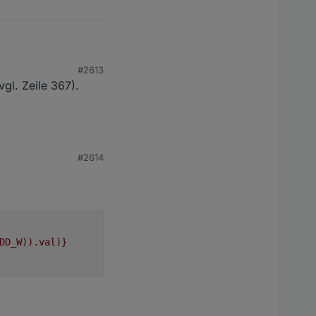
e=0x7

e=0x7

#2613
l. Zeile 367).
#2614
DD_W)).val)}