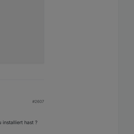
b ich nichts laufen.
7,10,
#2607
= 1,3,6,4,7,10,

LOG
Charge-Control
*******************
nstalliert hast ?
*** Debug LOG Charge-Control *******************
