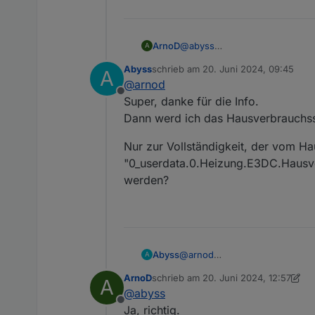
ArnoD
@
abyss
A
Ja ist richtig. Den reinen Hau
Abyss
schrieb am
20. Juni 2024, 09:45
A
Berechnung in Charge-Control
zuletzt editiert von
@
arnod
Die Berechnung habe ich aus
Offline
ergänzt.
Super, danke für die Info.
Dann werd ich das Hausverbrauchssc
Nur zur Vollständigkeit, der vom H
"0_userdata.0.Heizung.E3DC.Hausve
werden?
@
arnod
Abyss
A
Super, danke für die Info.
ArnoD
schrieb am
20. Juni 2024, 12:57
A
Dann werd ich das Hausverbrau
Nur zur Vollständigkeit, der 
zuletzt editiert von ArnoD
@
abyss
"0_userdata.0.Heizung.E3DC.H
Offline
Ja, richtig.