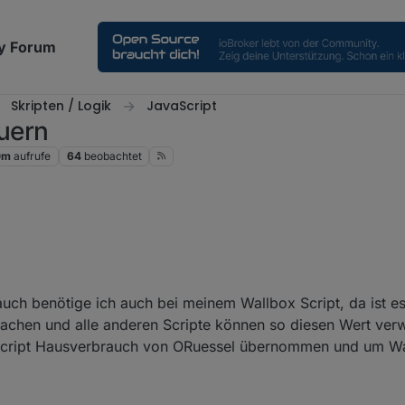
y Forum
Skripten / Logik
JavaScript
uern
0m
aufrufe
64
beobachtet
 Berechnung des "reinen" Hausverbrauchs jetzt in Charge-Control integrie
rauch benötige ich auch bei meinem Wallbox Script, da ist e
Script weg bzw. wird unnötig?
achen und alle anderen Scripte können so diesen Wert ver
Script Hausverbrauch von ORuessel übernommen und um W