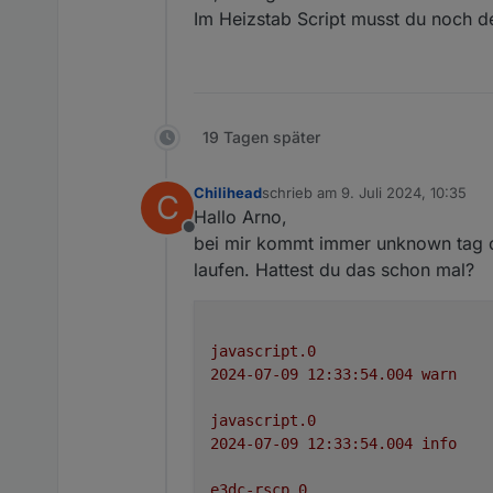
Im Heizstab Script musst du noch d
19 Tagen später
Chilihead
schrieb am
9. Juli 2024, 10:35
C
zuletzt editiert von
Hallo Arno,
Offline
bei mir kommt immer unknown tag c
laufen. Hattest du das schon mal?
javascript.0
2024-07-09 12:33:54.004	
warn
javascript.0
2024-07-09 12:33:54.004	
info
e3dc-rscp.0