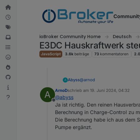
Weiter zum Inhalt
Communit
ioBroker Community Home
Deutsch
E3DC Hauskraftwerk ste
JavaScript
3.6k
beiträge
73
kommentatoren
2.
@
arnod
Abyss
A
ArnoD
schrieb am
19. Juni 2024, 04:32
A
Vielen Dank für das Update.
zuletzt editiert von
@
abyss
Offline
Sehe ich das richtig, da du die
Ja ist richtig. Den reinen Hausverb
das separate "Hausverbrauch" 
Berechnung in Charge-Control zu m
Grüße
Die Berechnung habe ich aus dem 
Pumpe ergänzt.