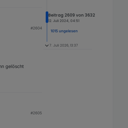
Beitrag 2609 von 3632
12. Juli 2024, 04:51
besser diese
#2604
n.
1015 ungelesen
x und LW-Pumpe
7. Juli 2026, 13:37
nn gelöscht
#2605
öscht werden?