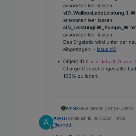
noch nicht umgesetzt.
ansonsten leer lassen
Geänderte Objekt ID "0
sID_WallboxLadeLeistung_1_W
zur Fehlersuche wurde geä
ansonsten leer lassen
DebugAusgabe, um den Pr
sID_LeistungLW_Pumpe_W
hi
im Logfile auszugeben. D
ansonsten leer lassen
Kleinere Fehler behoben u
Das Ergebnis wird unter der ne
eingetragen. -
Issue #3
Objekt ID
0_userdata.0.Charge_
Charge-Control eingestellte Lad
100% zu laden.
Neue Version Charge-Control 
ArnoD
A
Version: 1.4.1
Abyss
schrieb am
18. Juni 2024, 19:08
A
Änderungen:
XMLHttpRequest ausgetau
zuletzt editiert von
@
arnod
Offline
Neue Konstante im Scri