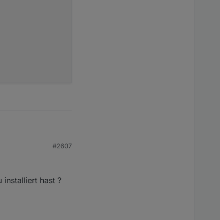
b ich nichts laufen.
7,10,
#2607
= 1,3,6,4,7,10,

LOG
Charge-Control
*******************
nstalliert hast ?
*** Debug LOG Charge-Control *******************
