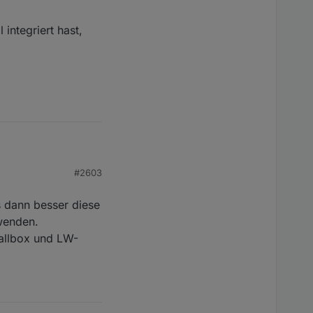
n, ansonsten leer
integriert hast,
gen werden,
en werden, ansonsten
usverbrauch
nthält nun den vom
ie Batterie auf 100%
#2603
rt hast, fällt somit
s dann besser diese
wenden.
allbox und LW-