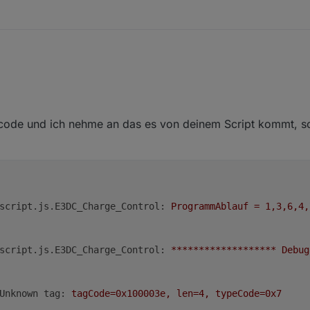
ode und ich nehme an das es von deinem Script kommt, son
script.js.E3DC_Charge_Control:
ProgrammAblauf
=
1
,3,6,4,
script.js.E3DC_Charge_Control:
*******************
Debug
Unknown tag:
tagCode=0x100003e,
len=4,
typeCode=0x7