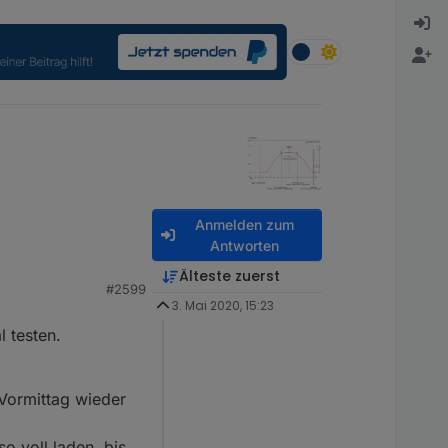
Anmelden zum
Antworten
Älteste zuerst
#2599
tung am nächsten Tag
3. Mai 2020, 15:23
s die Wetterprognose
 testen.
Vormittag wieder
o voll laden, bis