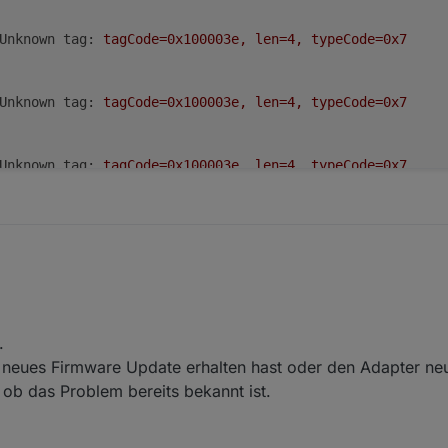
Unknown tag:
tagCode=0x100003e,
len=4,
typeCode=0x7
Unknown tag:
tagCode=0x100003e,
len=4,
typeCode=0x7
Unknown tag:
tagCode=0x100003e,
len=4,
typeCode=0x7
Unknown tag:
tagCode=0x100003e,
len=4,
typeCode=0x7
n tag code und ich nehme an das es von deinem Script kommt, sonst ha
script.js.E3DC_Charge_Control:
ProgrammAblauf
=
1
,3,6,4,
24, 14:04
.
04	warn	script.js.E3DC_Charge_Control: ProgrammAblauf 
script.js.E3DC_Charge_Control:
*******************
Debug
eues Firmware Update erhalten hast oder den Adapter neu i
ob das Problem bereits bekannt ist.
04	info	script.js.E3DC_Charge_Control: ****************
Unknown tag:
tagCode=0x100003e,
len=4,
typeCode=0x7