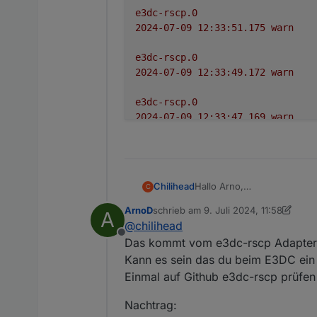
e3dc-rscp.0
2024-07-09 12:33:51.175	
warn
e3dc-rscp.0
2024-07-09 12:33:49.172	
warn
e3dc-rscp.0
2024-07-09 12:33:47.169	
warn
e3dc-rscp.0
2024-07-09 12:33:45.165	
warn
Hallo Arno,
Chilihead
C
javascript.0
bei mir kommt immer unknow
2024-07-09 12:33:45.004	
warn
ArnoD
schrieb am
9. Juli 2024, 11:58
A
Hattest du das schon mal?
zuletzt editiert von ArnoD
7. Sept. 20
@
chilihead
javascript.0

javascript.0
Offline
Das kommt vom e3dc-rscp Adapter
2024-07-09 12:33:54.0
2024-07-09 12:33:45.004	
info
Kann es sein das du beim E3DC ein n
javascript.0

Einmal auf Github e3dc-rscp prüfen 
e3dc-rscp.0
2024-07-09 12:33:54.0
2024-07-09 12:33:43.171	
warn
Nachtrag:
e3dc-rscp.0
