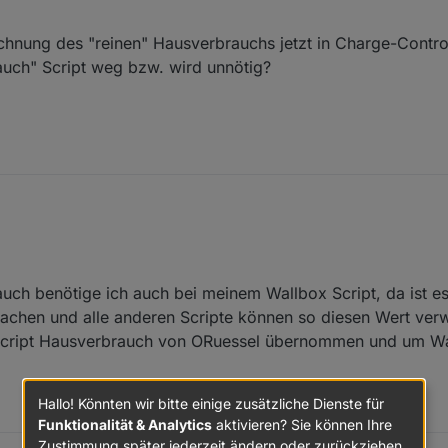
llbox.
hier kann der Pfad zu den Leistungswerten Heizstab eingetragen werde
chnung des "reinen" Hausverbrauchs jetzt in Charge-Control 
g_1_W
hier kann der Pfad zu den Leistungswerten der Wallbox eingetra
auch" Script weg bzw. wird unnötig?
_W
hier kann der Pfad zu den Leistungswerten der LW-Pumpe eingetrag
der neuen Objekt ID
0_userdata.0.Charge_Control.Allgemein.Ha
.Charge_Control.Allgemein.Akt_Berechnete_Ladeleistung_W
e
gestellte Ladeleistung und nicht mehr die berechnete Ladeleistung um d
 Berechnung des "reinen" Hausverbrauchs jetzt in Charge-Control integrie
rauch benötige ich auch bei meinem Wallbox Script, da ist e
Script weg bzw. wird unnötig?
achen und alle anderen Scripte können so diesen Wert ver
Script Hausverbrauch von ORuessel übernommen und um W
Hallo! Könnten wir bitte einige zusätzliche Dienste für
Funktionalität & Analytics
aktivieren? Sie können Ihre
Zustimmung später jederzeit ändern oder zurückziehen.