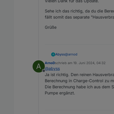
Pumpe, Heizstab oder Wa
Vielen Dank für das Update.
sID_LeistungHeizstab_W
lassen
Sehe ich das richtig, da du die Bere
sID_WallboxLadeLeistun
fällt somit das separate "Hausverbr
ansonsten leer lassen
sID_LeistungLW_Pumpe
Grüße
leer lassen
Das Ergebnis wird unter 
eingetragen. -
Issue #3
Objekt ID
0_userdata.0
Script Charge-Control ein
@
arnod
Abyss
A
zu laden.
ArnoD
schrieb am
19. Juni 2024, 04:32
A
Vielen Dank für das Update.
zuletzt editiert von
@
abyss
Offline
Sehe ich das richtig, da du die
Ja ist richtig. Den reinen Hausverb
das separate "Hausverbrauch" 
Berechnung in Charge-Control zu m
Grüße
Die Berechnung habe ich aus dem 
Pumpe ergänzt.