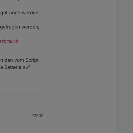
l". Die LOG-Ausgabe
ngetragen werden,
i LOG-Stufen
e und Einstellungen
ngetragen werden,
 bereinigen.
erbrauch
un den vom Script
e Batterie auf
#2602
erechnen ohne LW-