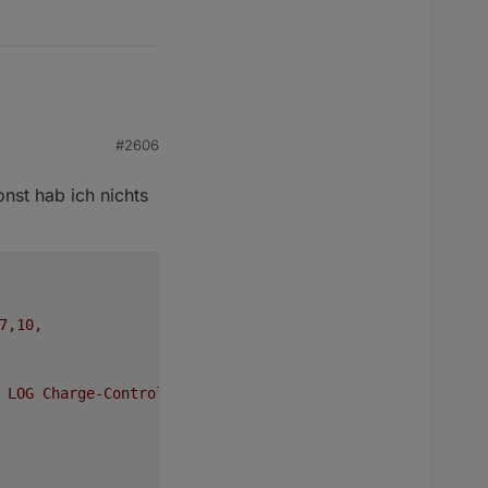
#2606
st hab ich nichts
7,10,
LOG
Charge-Control
*******************