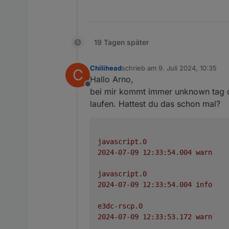
19 Tagen später
Chilihead
schrieb am
9. Juli 2024, 10:35
C
zuletzt editiert von
Hallo Arno,
Offline
bei mir kommt immer unknown tag c
laufen. Hattest du das schon mal?
javascript.0
2024-07-09 12:33:54.004	
warn
javascript.0
2024-07-09 12:33:54.004	
info
e3dc-rscp.0
2024-07-09 12:33:53.172	
warn