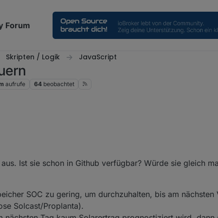
y Forum
Skripten / Logik
JavaScript
uern
1m
aufrufe
64
beobachtet
ch sinnvolle Funktionen für Tibber ?
ktionen vorgesehen:
 einstellbaren min. Preis, wenn die Wetterprognose nicht genug PV-Leis
stellt und Tibber puls und ein Diagramm mit dem Preisverlauf integriert.
ie unter einem einstellbaren SOC ist.
 Tagespreis am niedrigsten ist bis zu einem einstellbaren SOC egal, wa
us. Ist sie schon in Github verfügbar? Würde sie gleich mal
:
eicher SOC zu gering, um durchzuhalten, bis am nächsten 
se Solcast/Proplanta).
 nächsten Tag kaum Solarertrag prognostiziert wird, dann s