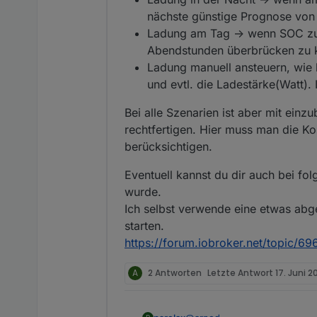
nächste günstige Prognose von T
Ladung am Tag -> wenn SOC zu n
Abendstunden überbrücken zu kön
Ladung manuell ansteuern, wie b
und evtl. die Ladestärke(Watt).
Bei alle Szenarien ist aber mit einz
rechtfertigen. Hier muss man die K
berücksichtigen.
Eventuell kannst du dir auch bei fo
wurde.
Ich selbst verwende eine etwas abg
starten.
https://forum.iobroker.net/topic/6
A
2 Antworten
Letzte Antwort
17. Juni 2