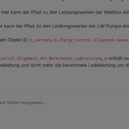
_userdata.0.Charge_Control.USER_ANPASSUNGEN.10_DebugAusgabeDetai
hier kann der Pfad zu den Leistungswerten der Wallbox ei
ndert, um mir die Hilfe aus der Ferne zu erleichtern. Es gibt jetzt zwe
ogrammdurchlauf zu logen und DebugAusgabeDetail, um auch die Wert
er kann der Pfad zu den Leistungswerten der LW-Pumpe ei
ie Objekt ID 10_LogAusgabeRegelung entfällt somit.
nd Script aufgeräumt, bin aber noch nicht fertig, da ist noch einiges zu
uen Objekt ID
0_userdata.0.Charge_Control.Allgemein.Hausv
enthält n
Control.Allgemein.Akt_Berechnete_Ladeleistung_W
eleistung und nicht mehr die berechnete Ladeleistung um di
auf GitHub hochgeladen.
scht durch axios
pt im Bereich USER ANPASSUNGEN um die Leistung Hausverbrauch zu b