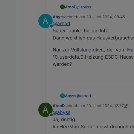
ArnoD
@
abyss
A
Ja ist richtig. Den reinen Hau
Abyss
schrieb am
20. Juni 2024, 09:45
A
Berechnung in Charge-Control
zuletzt editiert von
@
arnod
Die Berechnung habe ich aus
Offline
ergänzt.
Super, danke für die Info.
Dann werd ich das Hausverbrauchssc
Nur zur Vollständigkeit, der vom H
"0_userdata.0.Heizung.E3DC.Hausve
werden?
@
arnod
Abyss
A
Super, danke für die Info.
ArnoD
schrieb am
20. Juni 2024, 12:57
A
Dann werd ich das Hausverbrau
Nur zur Vollständigkeit, der 
zuletzt editiert von ArnoD
@
abyss
"0_userdata.0.Heizung.E3DC.H
Offline
Ja, richtig.
Im Heizstab Script musst du noch d