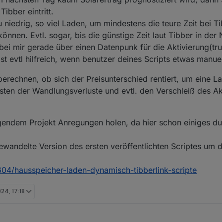
ibber eintritt.
iedrig, so viel Laden, um mindestens die teure Zeit bei Ti
nen. Evtl. sogar, bis die günstige Zeit laut Tibber in der 
ei mir gerade über einen Datenpunk für die Aktivierung(tru
 Ist evtl hilfreich, wenn benutzer deines Scripts etwas manu
uberechnen, ob sich der Preisunterschied rentiert, um eine 
osten der Wandlungsverluste und evtl. den Verschleiß des A
lgendem Projekt Anregungen holen, da hier schon einiges du
ewandelte Version des ersten veröffentlichten Scriptes um 
9604/hausspeicher-laden-dynamisch-tibberlink-scripte
024, 17:18