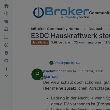
Weiter zum Inhalt
Communit
ioBroker Community Home
Deutsch
E3DC Hauskraftwerk ste
JavaScript
3.6k
beiträge
73
kommentatoren
2.
@
psrelax
ArnoD
A
Was wären aus deiner Sicht no
psrelax
schrieb am
14. Juni 2024, 18:58
P
Aktuell habe ich folgende Fun
Batterie laden bei einem
zuletzt editiert von
@
arnod
Die View habe ich schon mal er
vorhersagt und die Batter
Offline
Batterie laden, wenn der
Die View schaut doch schonmal gut a
ergibt.
Hier meine zusätzlichen Vorschläge
Ladung in der Nacht -> wenn Sp
genug PV vorhanden ist (Progno
Ladung in der Nacht -> wenn am