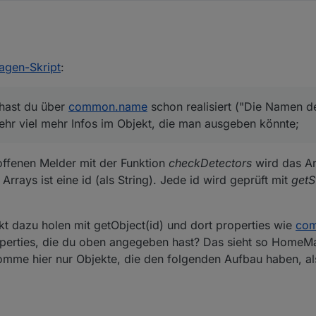
 wohl demnächst mal mein altes Skript von 2016 ersetzen.
5. Juni 2020, 23:17
agen-Skript
:
ript:
hast du über
common.name
schon realisiert ("Die Namen de
sich durch
instance
abfragen.
createState()
darf eh nur in der Instan
 sehr viel mehr Infos im Objekt, die man ausgeben könnte;
m neuen
0_userdata-Pfad
)
enpunkten auch Rollen vergeben
(Liste möglicher Werte)
.
icht geplant? So kann man leicht zB alle Bewegungsmelder eines Raumes 
mens hast du über
common.name
schon realisiert ("Die Namen der Melde
 offenen Melder mit der Funktion
checkDetectors
wird das Ar
die z.B. einer Rolle "Alarmsensoren_Aussenhaut" zugeordnet sind. Das r
el mehr Infos im Objekt, die man ausgeben könnte
n Sensor-Hardware.
nnel[state.id=*.MOTION](rooms=Kinderzimmer)");

rrays ist eine id (als String). Jede id wird geprüft mit
.id);

getS
){

bj.name);

getState(idAlarmanlage).val === 1 || getState(idAlarmanla
 " + obj.deviceName);

icht_kinderzimmer_alles_ein", true);  // alle Lichter an

 + obj.deviceId);

kt dazu holen mit getObject(id) und dort properties wie
co
" + obj.channelId);

operties, die du oben angegeben hast? Das sieht so HomeMa
e " + obj.channelName);

komme hier nur Objekte, die den folgenden Aufbau haben, als
e " + obj.common.name);

c " + obj.common.desc);

(formatiert) " + formatDate(obj.state.ts, "TT.MM.JJJJ SS: