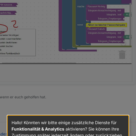
 wenn er euch geholfen hat.
Hallo! Könnten wir bitte einige zusätzliche Dienste für
Funktionalität & Analytics
aktivieren? Sie können Ihre
des Alarmanlagen-Skript
:
Zustimmung später jederzeit ändern oder zurückziehen.