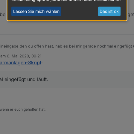
i 2020, 11:19
Lassen Sie mich wählen
Das ist ok
e den du offen hast, hab es bei mir gerade nochmal eingef
t dort deinen gewünschten Pin eintragen.
nster gruppiert habe löse diese mal auf, dann sollte es gehen.
 raus genommen.
ineingabe den du offen hast, hab es bei mir gerade nochmal eingefügt u
b am
6. Mai 2020, 09:21
editiert von
armanlagen-Skript
:
l eingefügt und läuft.
 wenn er euch geholfen hat.