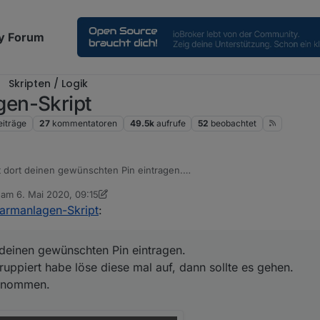
y Forum
Skripten / Logik
en-Skript
eiträge
27
kommentatoren
49.5k
aufrufe
52
beobachtet
 dort deinen gewünschten Pin eintragen.
nster gruppiert habe löse diese mal auf, dann sollte es gehen.
b am
6. Mai 2020, 09:15
 raus genommen.
editiert von sigi234
5. Juni 2020, 11:20
armanlagen-Skript
:
deinen gewünschten Pin eintragen.
ruppiert habe löse diese mal auf, dann sollte es gehen.
genommen.