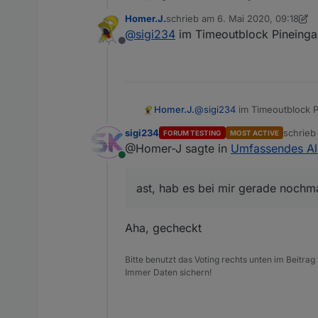
Homer.J.
schrieb am
6. Mai 2020, 09:18
zuletzt editiert von Homer.J.
5. Jun
@
sigi234
im Timeoutblock Pineingab
@
sigi234
wo die 2054 steh
Offline
Es kann sein das ich die Fe
wo die 2054
Hab die Gruppierung jetzt
?
Irgendwas stimmt nicht:
Homer.J.
@
sigi234
im Timeoutblock P
sigi234
schrie
FORUM TESTING
MOST ACTIVE
zuletzt 
@Homer-J sagte in
Umfassendes Al
Online
ast, hab es bei mir gerade nochma
Aha, gecheckt
Bitte benutzt das Voting rechts unten im Beitrag
Immer Daten sichern!