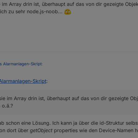
 im Array drin ist, überhaupt auf das von dir gezeigte Obje
ich zu sehr node.js-noob...
 Alarmanlagen-Skript
:
larmanlagen-Skript
:
or Namens hast du über
common.name
schon realisiert ("Die Namen der
bt aber sehr viel mehr Infos im Objekt, die man ausgeben könnte;
stellen der offenen Melder mit der Funktion
checkDetectors
wird das Arr
ement des Arrays ist eine id (als String). Jede id wird geprüft mit
getStat
ie im Array drin ist, überhaupt auf das von dir gezeigte Ob
 nicht.
r das Objekt dazu holen mit getObject(id) und dort properties wie
comm
 o.ä.?
operties, die du oben angegeben hast? Das sieht so HomeMatic-spezifis
mme hier nur Objekte, die den folgenden Aufbau haben, als Beispiel:
b schon eine Lösung. Ich kann ja über die id-Struktur selbs
on dort über
getObject
properties wie den Device-Namen ho
d, wie sie im Array drin ist, überhaupt auf das von dir gezeigte Objekt