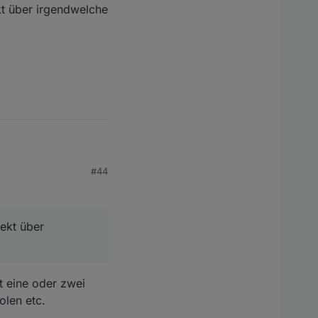
kt über irgendwelche
#44
 Melder sollten gut
ay der Melder
e(id).val
, ob der
jekt über
on.name
etc. auslesen.
ch aus (channelID,
t eine oder zwei
len etc.
 über irgendwelche