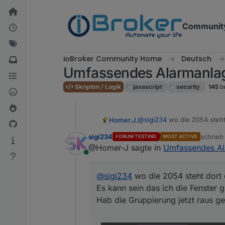
Weiter zum Inhalt
Communit
ioBroker Community Home
Deutsch
Umfassendes Alarmanlag
Skripten / Logik
javascript
security
145
b
@
sigi234
wo die 2054 steht
Homer.J.
Es kann sein das ich die Fe
sigi234
schrie
FORUM TESTING
MOST ACTIVE
Hab die Gruppierung jetzt
zuletzt 
@Homer-J sagte in
Umfassendes Al
Online
@
sigi234
wo die 2054 steht dort 
Es kann sein das ich die Fenster g
Hab die Gruppierung jetzt raus 