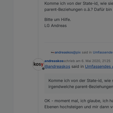
Komme ich von der State-id, wie sie
parent-Beziehungen o.ä.? Dafür bin 
Bitte um Hilfe.
LG Andreas
@
pix
said in
Umfassendes
andreaskos
andreaskos
schrieb am
6. Mai 2020, 21:25
zuletzt editiert von
@
andreaskos
said in
Umfassendes A
die Ausgabe des Sens
Offline
gepflegt sein"). Es gi
Frage dazu: Für das fest
durchgearbeitet. Jedes El
Komme ich von der State-id, wie s
Melder ausgelöst ist oder
Über diese id kann ich mi
irgendwelche parent-Beziehungen
Was aber sind das für pr
deviceID, etc.)? Ich beko
Spoiler
OK - moment mal, ich glaube, ich ha
Ebenen hochsteigen und mir dann v
Komme ich von der State-i