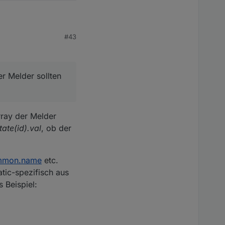
#43
r Melder sollten
z, in der das Skript
oder die Tür-Fenster-
r sollten gut gepflegt
ray der Melder
eduziert die
tate(id).val
, ob der
ge).val) ) { // wenn Alarmanlage ein

mmon.name
etc.
tic-spezifisch aus
 Beispiel:
mm:ss"));
