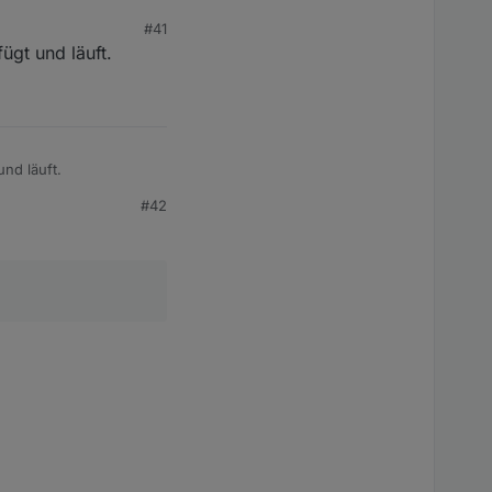
#41
ügt und läuft.
nd läuft.
#42