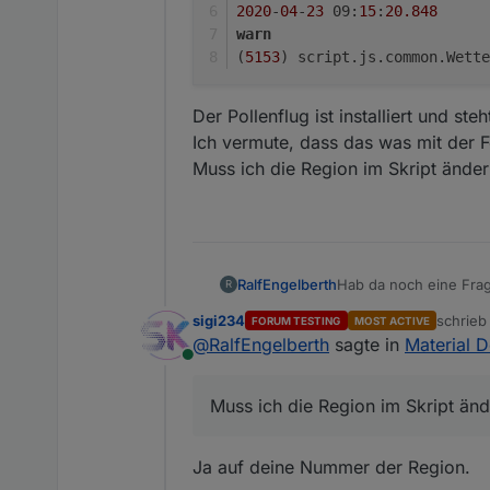
2020
-
04
-
23
 09:
15
:
20.848
warn
(
5153
) script.js.common.Wette
Der Pollenflug ist installiert und ste
Ich vermute, dass das was mit der F
Muss ich die Region im Skript ände
Hab da noch eine Fra
RalfEngelberth
R
Ich bekomme in der l
sigi234
schrie
FORUM TESTING
MOST ACTIVE
javascript.0

zuletzt 
@
RalfEngelberth
sagte in
Material 
2020-04-23 09:15:2
Online
Der Pollenflug ist inst
warn

Ich vermute, dass das
(5153) script.js.
Muss ich die Region im Skript än
Muss ich die Region i
javascript.0

2020-04-23 09:15:2
warn

Ja auf deine Nummer der Region.