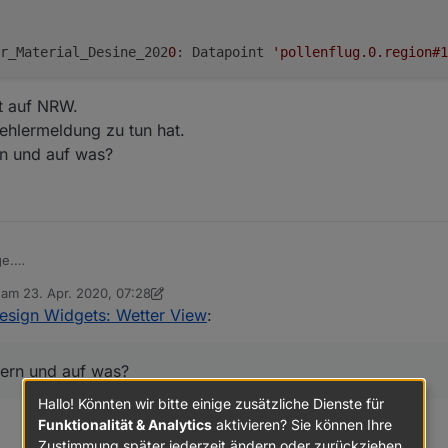
r_Material_Desine_202
0
: Datapoint 
'pollenflug.0.region#1
ht auf NRW.
ehlermeldung zu tun hat.
rn und auf was?
ge.
og folgende Fehlermeldung
b am
23. Apr. 2020, 07:28
editiert von sigi234
Design Widgets: Wetter View
:
0.864

alliert und steht auf NRW.
 was mit der Fehlermeldung zu tun hat.
common.Wetter_Material_Desine_2020: Datapoint 'pollenflug
dern und auf was?
m Skript ändern und auf was?
0.848

Hallo! Könnten wir bitte einige zusätzliche Dienste für
Funktionalität & Analytics
aktivieren? Sie können Ihre
Zustimmung später jederzeit ändern oder zurückziehen.