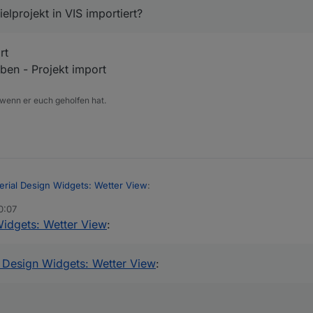
lprojekt in VIS importiert?
rt
ben - Projekt import
 wenn er euch geholfen hat.
erial Design Widgets: Wetter View
:
0:07
Widgets: Wetter View
:
eispielprojekt in VIS importiert?
- Import
l Design Widgets: Wetter View
:
e vergeben - Projekt import