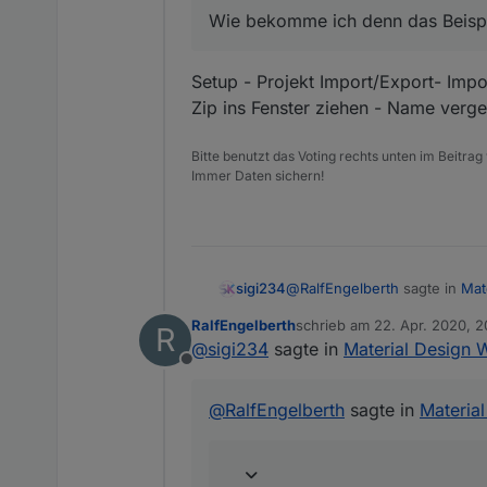
Wie bekomme ich denn das Beispie
Setup - Projekt Import/Export- Impo
Zip ins Fenster ziehen - Name verge
Bitte benutzt das Voting rechts unten im Beitrag
Immer Daten sichern!
@
RalfEngelberth
sagte in
Mat
sigi234
RalfEngelberth
schrieb am
22. Apr. 2020, 2
R
zuletzt editiert von
@
sigi234
sagte in
Material Design 
Wie bekomme ich denn das B
Offline
Setup - Projekt Import/Export
@
RalfEngelberth
sagte in
Materia
Zip ins Fenster ziehen - Nam