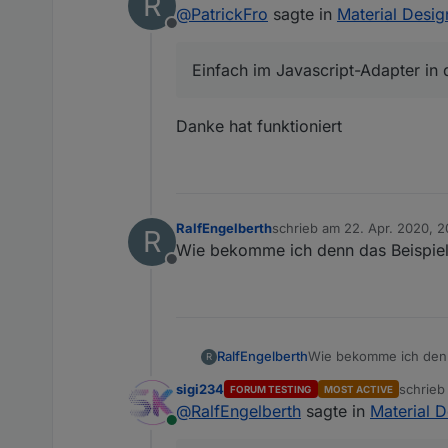
R
zuletzt editiert von
@
PatrickFro
sagte in
Material Desig
Offline
Einfach im Javascript-Adapter in 
Danke hat funktioniert
RalfEngelberth
schrieb am
22. Apr. 2020, 2
R
zuletzt editiert von
Wie bekomme ich denn das Beispielp
Offline
RalfEngelberth
Wie bekomme ich denn 
R
sigi234
schrie
FORUM TESTING
MOST ACTIVE
zuletzt 
@
RalfEngelberth
sagte in
Material 
Online