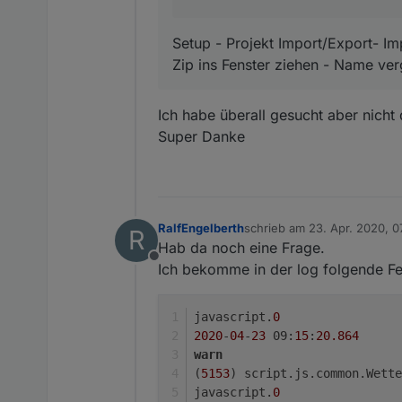
Setup - Projekt Import/Export- Im
Zip ins Fenster ziehen - Name ver
Ich habe überall gesucht aber nicht 
Super Danke
RalfEngelberth
schrieb am
23. Apr. 2020, 0
R
zuletzt editiert von
Hab da noch eine Frage.
Offline
Ich bekomme in der log folgende F
javascript.
0
2020
-
04
-
23
 09:
15
:
20.864
warn
(
5153
) script.js.common.Wette
javascript.
0