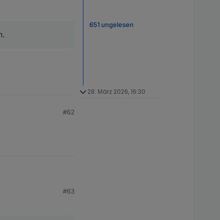
651 ungelesen
n.
28. März 2026, 16:30
#62
#63