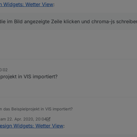
n Widgets: Wetter View
:
die im Bild angezeigte Zeile klicken und chroma-js schreibe
0:02
rojekt in VIS importiert?
das Beispielprojekt in VIS importiert?
b am
22. Apr. 2020, 20:04
editiert von sigi234
Design Widgets: Wetter View
: