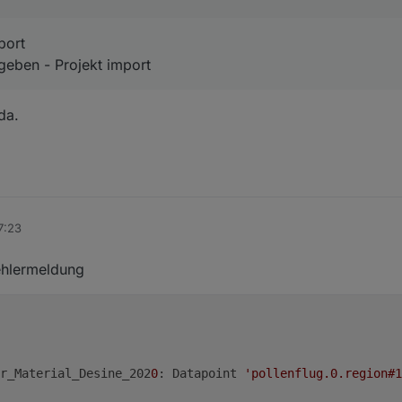
port
geben - Projekt import
da.
7:23
ehlermeldung
r_Material_Desine_202
0
: Datapoint 
'pollenflug.0.region#1