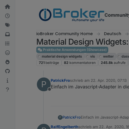
Weiter zum Inhalt
Communit
ioBroker Community Home
Deutsch
Material Design Widgets:
Praktische Anwendungen (Showcase)
material design widgets
vis
wetter
das
721
beiträge
82
kommentatoren
245.8k
aufrufe
PatrickFro
schrieb am
22. Apr. 2020, 07:13
P
zuletzt editiert von
Einfach im Javascript-Adapter in di
Offline
PatrickFro
Einfach im Javascript-Adap
P
RalfEngelberth
schrieb am
22. Apr. 2020, 1