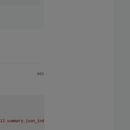
#65
12.summary.json_index_tomorrow'
not
 exist!