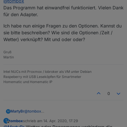
@
tombox
Das Programm hat einwandfrei funktioniert. Vielen Dank
für den Adapter.
Ich habe nun einige Fragen zu den Optionen. Kannst du
sie bitte beschreiben? Wie sind die Optionen /Zeit /
Wetter) verknüpft? Mit und oder oder?
Gruß
Martin
Intel NUCs mit Proxmox / Iobroker als VM unter Debian
Raspeberry mit USB Leseköpfen für Smartmeter
Homematic und Homematic IP
0
@
tombox
MartyBr
M
Das Programm hat einwandfrei funktioniert. Vielen
tombox
schrieb am
14. Apr. 2020, 17:29
T
Dank für den Adapter.
Ich habe nun einige Fragen zu den Optionen. Kannst
zuletzt editiert von
Offline