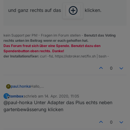
und ganz rechts auf das
klicken.
kein Support per PN! - Fragen im Forum stellen -
Benutzt das Voting
rechts unten im Beitrag wenn er euch geholfen hat.
Das Forum freut sich über eine Spende. Benutzt dazu den
Spendenbutton oben rechts. Danke!
der Installationsfixer:
curl -fsL https://iobroker.net/fix.sh | bash -
0
paul.honka
Hallo,
P
habe gerade die Version 0.0.3 über Git installiert.
tombox
schrieb am
14. Apr. 2020, 11:05
T
In den Adaptern sehe ich, dass die Version 0.0.3
zuletzt editiert von
Offline
@paul-honka Unter Adapter das Plus echts neben
installiert ist.
Nur finde ich den Adapter nicht in den
gartenbewässerung klicken
Instanzen????
Was mache ich denn falsch, oder!!!
0
Beste Grüsse paul