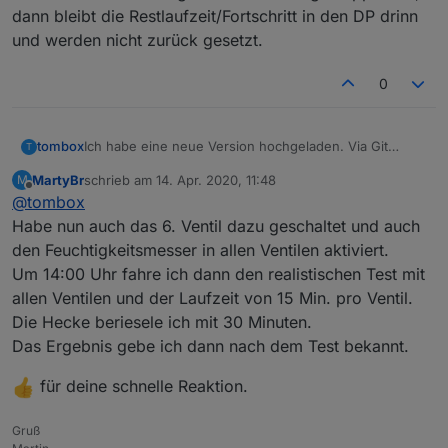
dann bleibt die Restlaufzeit/Fortschritt in den DP drinn
und werden nicht zurück gesetzt.
0
Ich habe eine neue Version hochgeladen. Via Git
tombox
T
neuinstalliern und Instanz neustarten
MartyBr
schrieb am
14. Apr. 2020, 11:48
M
Gardena Stop Befehl angepasst
zuletzt editiert von
Offline
@
tombox
Ventil 6 hinzugefügt
Feuchtigkeit False Option hinzugefügt
Habe nun auch das 6. Ventil dazu geschaltet und auch
fehlende dasWetter Adapter Bug behoben
den Feuchtigkeitsmesser in allen Ventilen aktiviert.
DP sind beschreibar dazu müssen aber alle DP
Um 14:00 Uhr fahre ich dann den realistischen Test mit
manuell gelöscht werden . Sie werden bei einem
allen Ventilen und der Laufzeit von 15 Min. pro Ventil.
Instanzneustart neuerstellt
Die Hecke beriesele ich mit 30 Minuten.
Das Ergebnis gebe ich dann nach dem Test bekannt.
für deine schnelle Reaktion.
Gruß