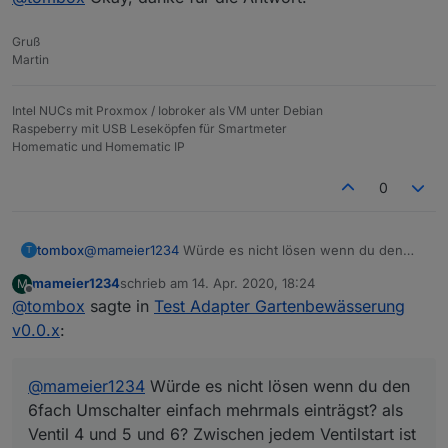
wird wieder das Ventil aufgemacht, die Feder
wird wieder gespannt, es wird beregnet usw...
Gruß
Bei mir ist nach 3x eben wieder der erste
Martin
Ausgang ausgewählt..
Intel NUCs mit Proxmox / Iobroker als VM unter Debian
Raspeberry mit USB Leseköpfen für Smartmeter
Homematic und Homematic IP
0
tombox
@
mameier1234
Würde es nicht lösen wenn du den
T
6fach Umschalter einfach mehrmals einträgst? als
mameier1234
schrieb am
14. Apr. 2020, 18:24
M
Ventil 4 und 5 und 6? Zwischen jedem Ventilstart ist
zuletzt editiert von
Offline
@
tombox
sagte in
Test Adapter Gartenbewässerung
5sek Pause das sollte ja für den Umschalter reichen.
v0.0.x
:
@
mameier1234
Würde es nicht lösen wenn du den
6fach Umschalter einfach mehrmals einträgst? als
Ventil 4 und 5 und 6? Zwischen jedem Ventilstart ist