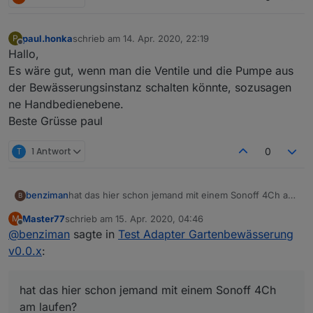
das sollte ja für den Umschalter reichen.
paul.honka
schrieb am
14. Apr. 2020, 22:19
P
zuletzt editiert von
Offline
Hallo,
Es wäre gut, wenn man die Ventile und die Pumpe aus
der Bewässerungsinstanz schalten könnte, sozusagen
ne Handbedienebene.
Beste Grüsse paul
T
1 Antwort
0
benziman
hat das hier schon jemand mit einem Sonoff 4Ch am
B
laufen?
Master77
schrieb am
15. Apr. 2020, 04:46
M
zuletzt editiert von
Offline
@
benziman
sagte in
Test Adapter Gartenbewässerung
v0.0.x
:
hat das hier schon jemand mit einem Sonoff 4Ch
am laufen?