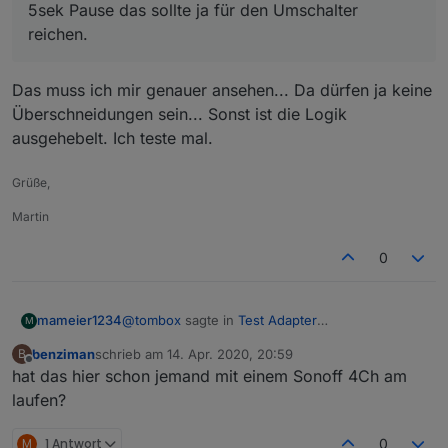
5sek Pause das sollte ja für den Umschalter
reichen.
Das muss ich mir genauer ansehen... Da dürfen ja keine
Überschneidungen sein... Sonst ist die Logik
ausgehebelt. Ich teste mal.
Grüße,
Martin
0
@
tombox
sagte in
Test Adapter
mameier1234
M
Gartenbewässerung v0.0.x
:
benziman
schrieb am
14. Apr. 2020, 20:59
B
zuletzt editiert von
Offline
hat das hier schon jemand mit einem Sonoff 4Ch am
@
mameier1234
Würde es nicht lösen wenn
du den 6fach Umschalter einfach mehrmals
laufen?
Das muss ich mir genauer ansehen... Da dürfen
einträgst? als Ventil 4 und 5 und 6?
ja keine Überschneidungen sein... Sonst ist die
Zwischen jedem Ventilstart ist 5sek Pause
M
1 Antwort
0
Logik ausgehebelt. Ich teste mal.