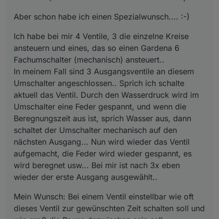
diesem Umschalter angeschlossen.. Sprich ich
soll und wie groß die Pause dazwischen sein
schalte aktuell das Ventil. Durch den
soll....
Aber schon habe ich einen Spezialwunsch.... :-)
Wasserdruck wird im Umschalter eine Feder
gespannt, und wenn die Beregnungszeit aus ist,
Ich habe bei mir 4 Ventile, 3 die einzelne Kreise
sprich Wasser aus, dann schaltet der Umschalter
ansteuern und eines, das so einen Gardena 6
mechanisch auf den nächsten Ausgang... Nun
Fachumschalter (mechanisch) ansteuert..
wird wieder das Ventil aufgemacht, die Feder
wird wieder gespannt, es wird beregnet usw...
In meinem Fall sind 3 Ausgangsventile an diesem
Bei mir ist nach 3x eben wieder der erste
Umschalter angeschlossen.. Sprich ich schalte
Ausgang ausgewählt..
aktuell das Ventil. Durch den Wasserdruck wird im
Umschalter eine Feder gespannt, und wenn die
Beregnungszeit aus ist, sprich Wasser aus, dann
schaltet der Umschalter mechanisch auf den
nächsten Ausgang... Nun wird wieder das Ventil
aufgemacht, die Feder wird wieder gespannt, es
wird beregnet usw... Bei mir ist nach 3x eben
wieder der erste Ausgang ausgewählt..
Mein Wunsch: Bei einem Ventil einstellbar wie oft
dieses Ventil zur gewünschten Zeit schalten soll und