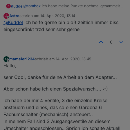
@
tombox
ich habe meine Punkte nochmal gesammelt
Kuddel
K
und nach Programmierung und VIS aufgeteilt:
Astro
schrieb am
14. Apr. 2020, 12:14
A
Programmierung
zuletzt editiert von
Offline
@
Kuddel
ich helfe gerne bin bloß zeitlich immer bissl
Startzeit morgens Differenz = Differenz zwischen
eingeschränkt trzd sehr sehr gerne
Fragen zur VIS
Ende Bewässerung und Sonnenaufgang
hinzufügen
0
DP Startzeit morgens fehlt
Mit welchem Widget kann man die Enduhrzeiten
DP Startzeit abends fehlt
Wenn gewünscht, kann ich auch im Github dazu Issues
korrekt formatiert darstellen
Restzeiten mit Doppelpunkten statt einem Punkt
eröffnen.
gartenbewaesserung.0.config.ventil1.enable
mameier1234
schrieb am
14. Apr. 2020, 13:45
M
Restzeiten mit Umrechnugsfehler: zb 14.63 min
springt immer auf true zurück nach klicken in VIS
zuletzt editiert von
Falls mir jemand bei der VIS helfen kann, gern ;-)
Offline
Hallo,
(868 Sek) -> 14:28 min
gartenbewaesserung.0.control.bewaesserung_akt
iv = true starten keine Ventile nach klicken in VIS
sehr Cool, danke für deine Arbeit an dem Adapter...
gartenbewaesserung.0.control.ventil1_aktiv = true
Ventil und Zeit startet nicht nach klicken in VIS
Aber schon habe ich einen Spezialwunsch.... :-)
Ich habe bei mir 4 Ventile, 3 die einzelne Kreise
ansteuern und eines, das so einen Gardena 6
Fachumschalter (mechanisch) ansteuert..
In meinem Fall sind 3 Ausgangsventile an diesem
Umschalter angeschlossen.. Sprich ich schalte aktuell