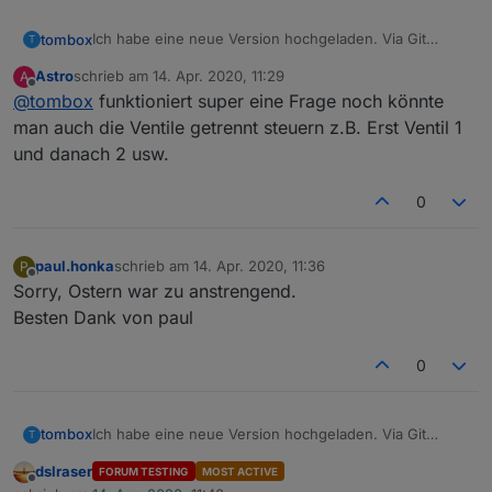
Ich habe eine neue Version hochgeladen. Via Git
tombox
T
neuinstalliern und Instanz neustarten
Astro
schrieb am
14. Apr. 2020, 11:29
A
Gardena Stop Befehl angepasst
zuletzt editiert von
Offline
@
tombox
funktioniert super eine Frage noch könnte
Ventil 6 hinzugefügt
Feuchtigkeit False Option hinzugefügt
man auch die Ventile getrennt steuern z.B. Erst Ventil 1
fehlende dasWetter Adapter Bug behoben
und danach 2 usw.
DP sind beschreibar dazu müssen aber alle DP
manuell gelöscht werden . Sie werden bei einem
0
Instanzneustart neuerstellt
paul.honka
schrieb am
14. Apr. 2020, 11:36
P
zuletzt editiert von
Offline
Sorry, Ostern war zu anstrengend.
Besten Dank von paul
0
Ich habe eine neue Version hochgeladen. Via Git
tombox
T
neuinstalliern und Instanz neustarten
dslraser
FORUM TESTING
MOST ACTIVE
Gardena Stop Befehl angepasst
Offline