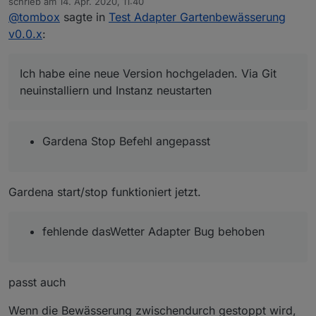
schrieb am
14. Apr. 2020, 11:40
Ventil 6 hinzugefügt
zuletzt editiert von
@
tombox
sagte in
Test Adapter Gartenbewässerung
Feuchtigkeit False Option hinzugefügt
fehlende dasWetter Adapter Bug behoben
v0.0.x
:
DP sind beschreibar dazu müssen aber alle DP
manuell gelöscht werden . Sie werden bei einem
Instanzneustart neuerstellt
Ich habe eine neue Version hochgeladen. Via Git
neuinstalliern und Instanz neustarten
Gardena Stop Befehl angepasst
Gardena start/stop funktioniert jetzt.
fehlende dasWetter Adapter Bug behoben
passt auch
Wenn die Bewässerung zwischendurch gestoppt wird,