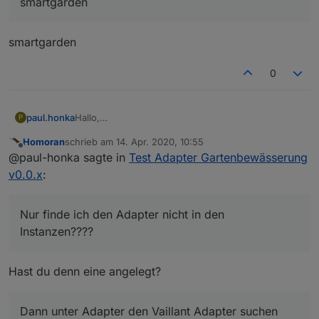
smartgarden
smartgarden
0
paul.honka
Hallo,
P
habe gerade die Version 0.0.3 über Git installiert.
Homoran
schrieb am
14. Apr. 2020, 10:55
In den Adaptern sehe ich, dass die Version 0.0.3
zuletzt editiert von
Offline
@paul-honka sagte in
Test Adapter Gartenbewässerung
installiert ist.
Nur finde ich den Adapter nicht in den
v0.0.x
:
Instanzen????
Was mache ich denn falsch, oder!!!
Beste Grüsse paul
Nur finde ich den Adapter nicht in den
Instanzen????
Hast du denn eine angelegt?
Dann unter Adapter den Vaillant Adapter suchen