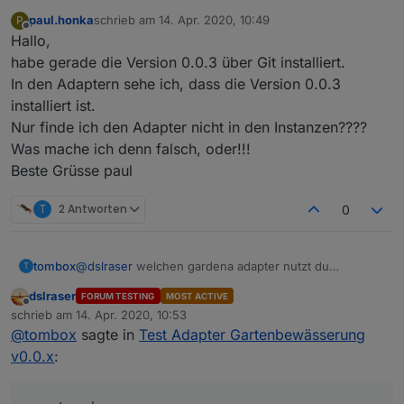
paul.honka
schrieb am
14. Apr. 2020, 10:49
P
zuletzt editiert von
Offline
Hallo,
habe gerade die Version 0.0.3 über Git installiert.
In den Adaptern sehe ich, dass die Version 0.0.3
installiert ist.
Nur finde ich den Adapter nicht in den Instanzen????
Was mache ich denn falsch, oder!!!
Beste Grüsse paul
T
2 Antworten
0
tombox
@
dslraser
welchen gardena adapter nutzt du
T
smartgarden oder gardena
dslraser
FORUM TESTING
MOST ACTIVE
Offline
schrieb am
14. Apr. 2020, 10:53
zuletzt editiert von
@
tombox
sagte in
Test Adapter Gartenbewässerung
v0.0.x
: