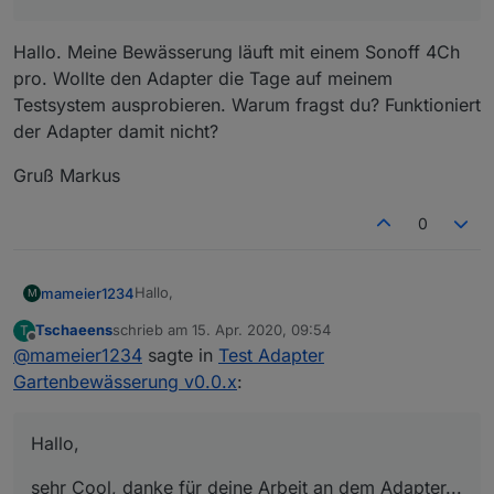
Hallo. Meine Bewässerung läuft mit einem Sonoff 4Ch
pro. Wollte den Adapter die Tage auf meinem
Testsystem ausprobieren. Warum fragst du? Funktioniert
der Adapter damit nicht?
Gruß Markus
0
Hallo,
mameier1234
M
Tschaeens
schrieb am
15. Apr. 2020, 09:54
T
sehr Cool, danke für deine Arbeit an dem
zuletzt editiert von
Offline
@
mameier1234
sagte in
Test Adapter
Adapter...
Aber schon habe ich einen Spezialwunsch.... :-)
Gartenbewässerung v0.0.x
:
Ich habe bei mir 4 Ventile, 3 die einzelne Kreise
Hallo,
ansteuern und eines, das so einen Gardena 6
Fachumschalter (mechanisch) ansteuert..
Mein Wunsch: Bei einem Ventil einstellbar wie
In meinem Fall sind 3 Ausgangsventile an
oft dieses Ventil zur gewünschten Zeit schalten
sehr Cool, danke für deine Arbeit an dem Adapter...