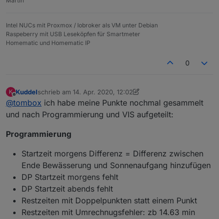
Martin
Intel NUCs mit Proxmox / Iobroker als VM unter Debian
Raspeberry mit USB Leseköpfen für Smartmeter
Homematic und Homematic IP
0
Kuddel
schrieb am
14. Apr. 2020, 12:02
K
zuletzt editiert von Kuddel
Offline
@
tombox
ich habe meine Punkte nochmal gesammelt
und nach Programmierung und VIS aufgeteilt:
Programmierung
Startzeit morgens Differenz = Differenz zwischen
Ende Bewässerung und Sonnenaufgang hinzufügen
DP Startzeit morgens fehlt
DP Startzeit abends fehlt
Restzeiten mit Doppelpunkten statt einem Punkt
Restzeiten mit Umrechnugsfehler: zb 14.63 min