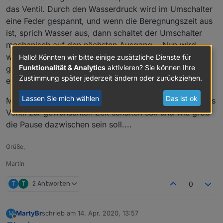
das Ventil. Durch den Wasserdruck wird im Umschalter
eine Feder gespannt, und wenn die Beregnungszeit aus
ist, sprich Wasser aus, dann schaltet der Umschalter
mechanisch auf den nächsten Ausgang... Nun wird
wieder das Ventil aufgemacht, die Feder wird wieder
Hallo! Könnten wir bitte einige zusätzliche Dienste für
Funktionalität & Analytics
aktivieren? Sie können Ihre
gespannt, es wird beregnet usw... Bei mir ist nach 3x
Zustimmung später jederzeit ändern oder zurückziehen.
eben wieder der erste Ausgang ausgewählt..
Lassen Sie mich wählen
Das ist ok
Mein Wunsch: Bei einem Ventil einstellbar wie oft dieses
Ventil zur gewünschten Zeit schalten soll und wie groß
die Pause dazwischen sein soll....
Grüße,
Martin
T
T
2 Antworten
0
MartyBr
schrieb am
14. Apr. 2020, 13:57
M
zuletzt editiert von
Offline