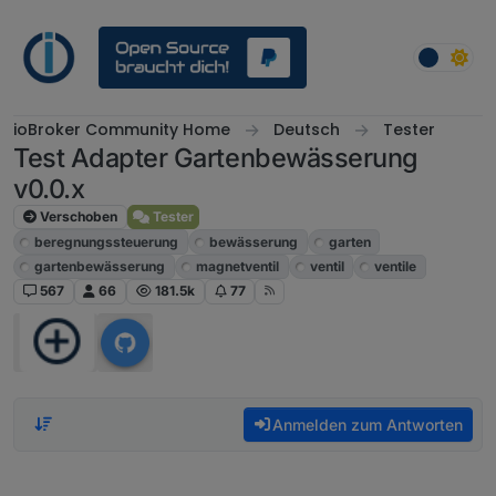
Weiter zum Inhalt
ioBroker Community Home
Deutsch
Tester
Test Adapter Gartenbewässerung
v0.0.x
Verschoben
Tester
beregnungssteuerung
bewässerung
garten
gartenbewässerung
magnetventil
ventil
ventile
567
66
181.5k
77
Anmelden zum Antworten