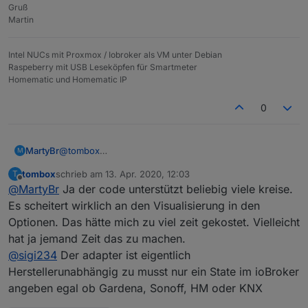
Gruß
Martin
Intel NUCs mit Proxmox / Iobroker als VM unter Debian
Raspeberry mit USB Leseköpfen für Smartmeter
Homematic und Homematic IP
0
@
tombox
MartyBr
M
Hallo tombox, das wird bestimmt mein
tombox
schrieb am
13. Apr. 2020, 12:03
T
Lieblingsadapter
Ich habe nur einen bescheidenen Wunsch: Ich habe
zuletzt editiert von
Offline
@
MartyBr
Ja der code unterstützt beliebig viele kreise.
mehr als 4 Kreise. Es wäre schön, wenn man per
Plus-Zeichen weitere Kreise aktivieren könnte.
Mit österlichen Gruß
Es scheitert wirklich an den Visualisierung in den
Optionen. Das hätte mich zu viel zeit gekostet. Vielleicht
hat ja jemand Zeit das zu machen.
@
sigi234
Der adapter ist eigentlich
Herstellerunabhängig zu musst nur ein State im ioBroker
angeben egal ob Gardena, Sonoff, HM oder KNX