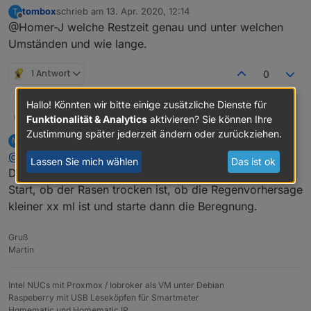
Minuswert. Ist das so gewollt. Laufzeit gesamt läuft
tombox
schrieb am
13. Apr. 2020, 12:14
T
nicht mit.
zuletzt editiert von
Offline
@Homer-J welche Restzeit genau und unter welchen
Umständen und wie lange.
1 Antwort
0
Hallo! Könnten wir bitte einige zusätzliche Dienste für
@
MartyBr
an den feuchtigkeissensoren muss ich noch
tombox
Funktionalität & Analytics
aktivieren? Sie können Ihre
T
arbeiten aber gut das manche nur true liefern.
Zustimmung später jederzeit ändern oder zurückziehen.
MartyBr
schrieb am
13. Apr. 2020, 12:21
M
Wie träge sind die Sensoren sollte die Bewässerung
zuletzt editiert von
Offline
@
tombox
sofort stoppen oder nur nicht starten.
Lassen Sie mich wählen
Das ist ok
Die Sensoren sind extrem träge. Ich prüfe
vor
dem
Start, ob der Rasen trocken ist, ob die Regenvorhersage
kleiner xx ml ist und starte dann die Beregnung.
Gruß
Martin
Intel NUCs mit Proxmox / Iobroker als VM unter Debian
Raspeberry mit USB Leseköpfen für Smartmeter
Homematic und Homematic IP