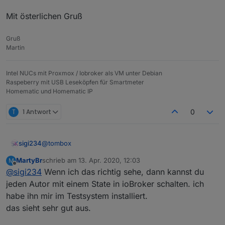
Mit den states in "control.*" können die Bewässerung
oder die einzigen Ventile gestartet und gestoppt
Mit österlichen Gruß
werden.
Die bessere alternative die auch weiterentwickelt
wird ist:
Gruß
https://github.com/Dirk-Peter-
Martin
md/ioBroker.sprinklecontrol
https://forum.iobroker.net/topic/44493/test-
adapter-sprinkle-control-0-1-4-latest
Intel NUCs mit Proxmox / Iobroker als VM unter Debian
Raspeberry mit USB Leseköpfen für Smartmeter
Homematic und Homematic IP
T
1 Antwort
0
@
tombox
sigi234
MartyBr
schrieb am
13. Apr. 2020, 12:03
M
Cool, ist es auch geplant für andere Hersteller?
zuletzt editiert von
Offline
@
sigi234
Wenn ich das richtig sehe, dann kannst du
Gardena?
Sind Widgets geplant?
jeden Autor mit einem State in ioBroker schalten. ich
habe ihn mir im Testsystem installiert.
das sieht sehr gut aus.