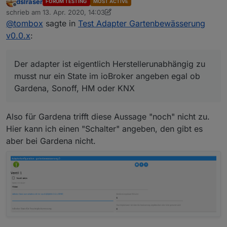
dslraser
FORUM TESTING
MOST ACTIVE
Optionen. Das hätte mich zu viel zeit gekostet.
Offline
schrieb am
13. Apr. 2020, 14:03
Vielleicht hat ja jemand Zeit das zu machen.
zuletzt editiert von dslraser
@
tombox
sagte in
Test Adapter Gartenbewässerung
@
sigi234
Der adapter ist eigentlich
Herstellerunabhängig zu musst nur ein State im
v0.0.x
:
ioBroker angeben egal ob Gardena, Sonoff, HM oder
KNX
Der adapter ist eigentlich Herstellerunabhängig zu
musst nur ein State im ioBroker angeben egal ob
Gardena, Sonoff, HM oder KNX
Also für Gardena trifft diese Aussage "noch" nicht zu.
Hier kann ich einen "Schalter" angeben, den gibt es
aber bei Gardena nicht.