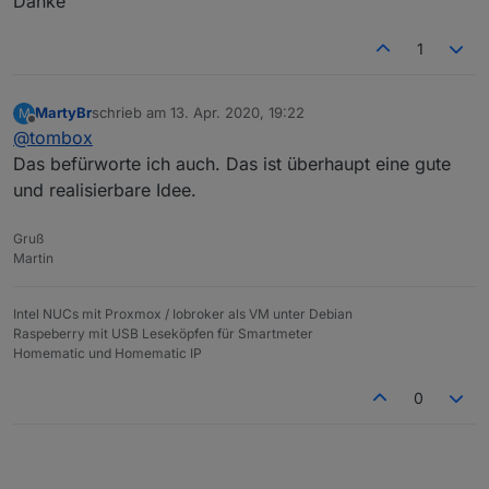
Danke
1
MartyBr
schrieb am
13. Apr. 2020, 19:22
M
zuletzt editiert von
Offline
@
tombox
Das befürworte ich auch. Das ist überhaupt eine gute
und realisierbare Idee.
Gruß
Martin
Intel NUCs mit Proxmox / Iobroker als VM unter Debian
Raspeberry mit USB Leseköpfen für Smartmeter
Homematic und Homematic IP
0