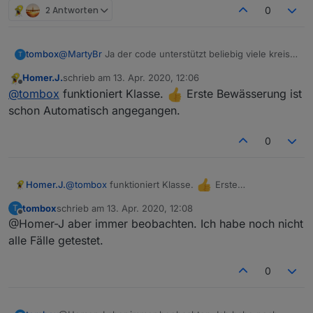
2 Antworten
0
tombox
@
MartyBr
Ja der code unterstützt beliebig viele kreise.
T
Es scheitert wirklich an den Visualisierung in den
Homer.J.
schrieb am
13. Apr. 2020, 12:06
Optionen. Das hätte mich zu viel zeit gekostet.
zuletzt editiert von
Offline
@
tombox
funktioniert Klasse.
Erste Bewässerung ist
Vielleicht hat ja jemand Zeit das zu machen.
@
sigi234
Der adapter ist eigentlich
schon Automatisch angegangen.
Herstellerunabhängig zu musst nur ein State im
ioBroker angeben egal ob Gardena, Sonoff, HM oder
0
KNX
@
tombox
funktioniert Klasse.
Erste
Homer.J.
Bewässerung ist schon Automatisch angegangen.
tombox
schrieb am
13. Apr. 2020, 12:08
T
zuletzt editiert von
Offline
@Homer-J aber immer beobachten. Ich habe noch nicht
alle Fälle getestet.
0