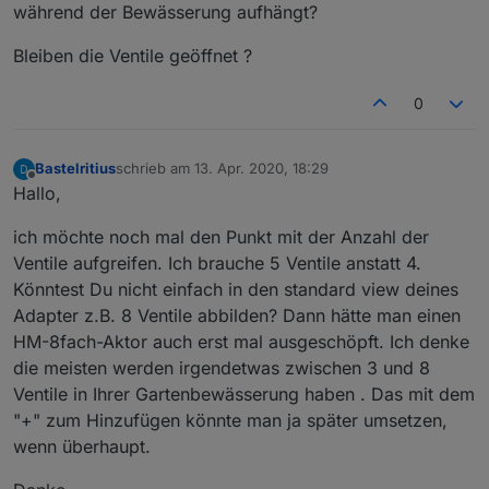
während der Bewässerung aufhängt?
Man gibt nur hier einen Wert (ein vielfaches von 60)
als Text ein. So wie ich das
hier im Beitrag
schon
Bleiben die Ventile geöffnet ?
geschrieben habe, dann startet die Bewässerung
sofort.
Oder wie kann ich das anders angeben ? Vielleicht
habe ich es ja auch falsch verstanden.
0
Bastelritius
schrieb am
13. Apr. 2020, 18:29
zuletzt editiert von
Offline
Hallo,
ich möchte noch mal den Punkt mit der Anzahl der
Ventile aufgreifen. Ich brauche 5 Ventile anstatt 4.
Könntest Du nicht einfach in den standard view deines
Adapter z.B. 8 Ventile abbilden? Dann hätte man einen
HM-8fach-Aktor auch erst mal ausgeschöpft. Ich denke
die meisten werden irgendetwas zwischen 3 und 8
Ventile in Ihrer Gartenbewässerung haben . Das mit dem
"+" zum Hinzufügen könnte man ja später umsetzen,
wenn überhaupt.