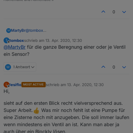
0
MartyBr
@
tombox
M
Die Sensoren sind extrem träge. Ich prüfe
vor
dem
tombox
schrieb am
13. Apr. 2020, 12:30
T
Start, ob der Rasen trocken ist, ob die
zuletzt editiert von
Offline
@
MartyBr
für die ganze Beregnung einer oder je Ventil
Regenvorhersage kleiner xx ml ist und starte dann die
Beregnung.
ein Sensor?
M
1 Antwort
0
lesiflo
schrieb am
13. Apr. 2020, 12:30
L
MOST ACTIVE
zuletzt editiert von
Offline
Hi,
sieht auf den ersten Blick recht vielversprechend aus.
Super Arbeit.
Was mir noch fehlt ist eine Pumpe für
eine Zisterne noch mit anzugeben. Die soll immer laufen
wenn mindestens ein Ventil an ist. Kann man aber ja
auch über ein Blockly lösen.