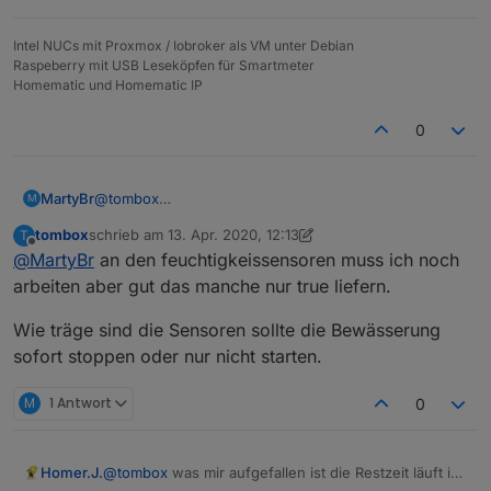
Intel NUCs mit Proxmox / Iobroker als VM unter Debian
Raspeberry mit USB Leseköpfen für Smartmeter
Homematic und Homematic IP
0
MartyBr
@
tombox
M
Ich habe den Adapter nun in Produktivsystem
tombox
schrieb am
13. Apr. 2020, 12:13
T
installiert und die ersten vier Kreise dazu geschaltet.
zuletzt editiert von tombox
Offline
@
MartyBr
an den feuchtigkeissensoren muss ich noch
Ich habe als Feuchtigkeitssensor einen umgebauten
Gardena. Er liefert true/false, keine analogen Werte.
arbeiten aber gut das manche nur true liefern.
Kann man ihn auch hier eintragen? Es sieht so aus, als
ob im Adapter Werte eingetragen werden müssen.
Wie träge sind die Sensoren sollte die Bewässerung
sofort stoppen oder nur nicht starten.
M
1 Antwort
0
Homer.J.
@
tombox
was mir aufgefallen ist die Restzeit läuft im