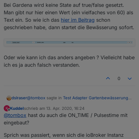
Bei Gardena wird keine State auf true/false gesetzt.
Man gibt nur hier einen Wert (ein vielfaches von 60) als
Text ein. So wie ich das
hier im Beitrag
schon
geschrieben habe, dann startet die Bewässerung sofort.
Oder wie kann ich das anders angeben ? Vielleicht habe
ich es ja auch falsch verstanden.
0
@
tombox
sagte in
Test Adapter Gartenbewässerung
dslraser
v0.0.x
:
Kuddel
schrieb am
13. Apr. 2020, 16:24
K
zuletzt editiert von
Offline
@
tombox
hast du auch die ON_TIME / Pulsestime mit
Der adapter ist eigentlich Herstellerunabhängig
zu musst nur ein State im ioBroker angeben egal
eingebaut?
Also für Gardena trifft diese Aussage "noch" nicht zu.
ob Gardena, Sonoff, HM oder KNX
Hier kann ich einen "Schalter" angeben, den gibt es
Sprich was passiert, wenn sich die ioBroker Instanz
aber bei Gardena nicht.
Bei Gardena wird keine State auf true/false gesetzt.