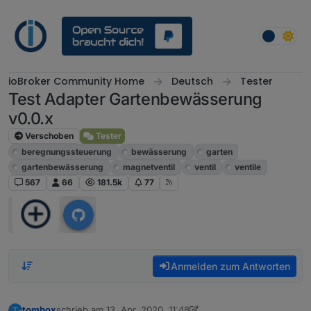
Weiter zum Inhalt
ioBroker Community Home
Deutsch
Tester
Test Adapter Gartenbewässerung
v0.0.x
Verschoben
Tester
beregnungssteuerung
bewässerung
garten
gartenbewässerung
magnetventil
ventil
ventile
567
66
181.5k
77
Anmelden zum Antworten
tombox
schrieb am
13. Apr. 2020, 11:48
T