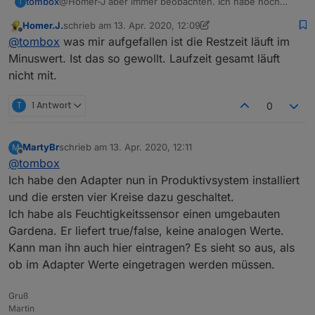
tombox
@Homer-J aber immer beobachten. Ich habe noch
T
nicht alle Fälle getestet.
Homer.J.
schrieb am
13. Apr. 2020, 12:09
zuletzt editiert von Homer.J.
Offline
@
tombox
was mir aufgefallen ist die Restzeit läuft im
Minuswert. Ist das so gewollt. Laufzeit gesamt läuft
nicht mit.
T
1 Antwort
0
MartyBr
schrieb am
13. Apr. 2020, 12:11
M
zuletzt editiert von
Offline
@
tombox
Ich habe den Adapter nun in Produktivsystem installiert
und die ersten vier Kreise dazu geschaltet.
Ich habe als Feuchtigkeitssensor einen umgebauten
Gardena. Er liefert true/false, keine analogen Werte.
Kann man ihn auch hier eintragen? Es sieht so aus, als
ob im Adapter Werte eingetragen werden müssen.
Gruß
Martin