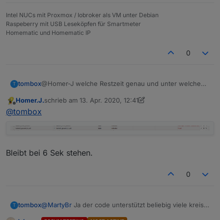
Intel NUCs mit Proxmox / Iobroker als VM unter Debian
Raspeberry mit USB Leseköpfen für Smartmeter
Homematic und Homematic IP
0
tombox
@Homer-J welche Restzeit genau und unter welchen
T
Umständen und wie lange.
Homer.J.
schrieb am
13. Apr. 2020, 12:41
zuletzt editiert von Homer.J.
Offline
@
tombox
Bleibt bei 6 Sek stehen.
0
tombox
@
MartyBr
Ja der code unterstützt beliebig viele kreise.
T
Es scheitert wirklich an den Visualisierung in den