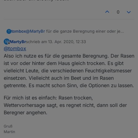
0
tombox
@
MartyBr
für die ganze Beregnung einer oder je
T
Ventil ein Sensor?
MartyBr
schrieb am
13. Apr. 2020, 12:33
M
zuletzt editiert von
Offline
@
tombox
Also ich nutze es für die gesamte Beregnung. Der Rasen
ist vor oder hinter dem Haus gleich trocken. Es gibt
vielleicht Leute, die verschiedenen Feuchtigkeitsmesser
einsetzen. Vielleicht auch im Beet und im Rasen
getrennte. Es macht schon Sinn, die Optionen zu lassen.
Für mich ist es einfach: Rasen trocken,
Wettervorhersage sagt, es regnet nicht, dann soll der
Beregner angehen.
Gruß
Martin