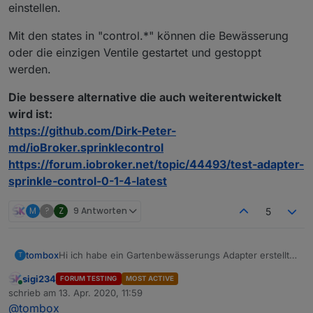
einstellen.
Mit den states in "control.*" können die Bewässerung
oder die einzigen Ventile gestartet und gestoppt
werden.
Die bessere alternative die auch weiterentwickelt
wird ist:
https://github.com/Dirk-Peter-
md/ioBroker.sprinklecontrol
https://forum.iobroker.net/topic/44493/test-adapter-
sprinkle-control-0-1-4-latest
M
?
Z
9 Antworten
5
Hi ich habe ein Gartenbewässerungs Adapter erstellt.
tombox
T
Er basiert auf dem
Skript
von Kuddel. Er wurde
sigi234
FORUM TESTING
MOST ACTIVE
komplett neugeschrieben nur die Optionen wurden
Zum Installieren:
Online
schrieb am
13. Apr. 2020, 11:59
übernommen.
https://github.com/TA2k/ioBroker.gartenbewaesserun
zuletzt editiert von
@
tombox
g