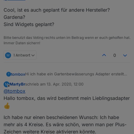
Unter Adapter das Github Icon klicken:
Cool, ist es auch geplant für andere Hersteller?
Gardena?
Beliebig auswählen und die Url einfügen.
Sind Widgets geplant?
Dann unter Adapter den Gartenbewaesserung Adapter
In den Instanzoptionen die jeweiligen Optionen
einstellen.
suchen und ganz rechts auf das
klicken.
Mit den states in "control.*" können die Bewässerung
Bitte benutzt das Voting rechts unten im Beitrag wenn er euch geholfen hat.
oder die einzigen Ventile gestartet und gestoppt
Immer Daten sichern!
werden.
Die bessere alternative die auch weiterentwickelt
wird ist:
M
1 Antwort
0
https://github.com/Dirk-Peter-
md/ioBroker.sprinklecontrol
https://forum.iobroker.net/topic/44493/test-
Hi ich habe ein Gartenbewässerungs Adapter erstellt.
tombox
T
adapter-sprinkle-control-0-1-4-latest
Er basiert auf dem
Skript
von Kuddel. Er wurde
MartyBr
schrieb am
13. Apr. 2020, 12:00
M
komplett neugeschrieben nur die Optionen wurden
Zum Installieren:
zuletzt editiert von
Offline
@
tombox
übernommen.
https://github.com/TA2k/ioBroker.gartenbewaesserun
g
Hallo tombox, das wird bestimmt mein Lieblingsadapter
Unter Adapter das Github Icon klicken:
Ich habe nur einen bescheidenen Wunsch: Ich habe
Beliebig auswählen und die Url einfügen.
Dann unter Adapter den Gartenbewaesserung Adapter
In den Instanzoptionen die jeweiligen Optionen
mehr als 4 Kreise. Es wäre schön, wenn man per Plus-
einstellen.
Zeichen weitere Kreise aktivieren könnte.
suchen und ganz rechts auf das
klicken.