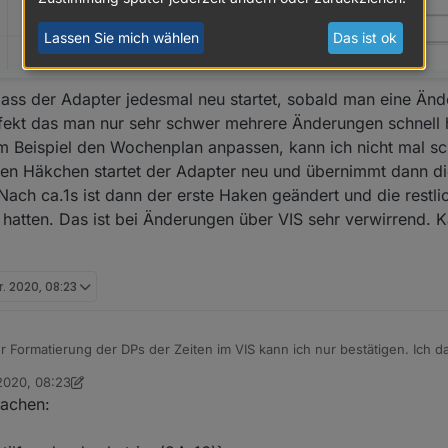
Lassen Sie mich wählen
Das ist ok
 dass der Adapter jedesmal neu startet, sobald man eine Ä
fekt das man nur sehr schwer mehrere Änderungen schnell h
 Beispiel den Wochenplan anpassen, kann ich nicht mal sc
en Häkchen startet der Adapter neu und übernimmt dann die
ach ca.1s ist dann der erste Haken geändert und die restli
 hatten. Das ist bei Änderungen über VIS sehr verwirrend.
r. 2020, 08:23
r Formatierung der DPs der Zeiten im VIS kann ich nur bestätigen. Ich da
 bion dann anscheinend nicht der einzige mit dem Problem:
2020, 08:23
Lenny.CB
achen: