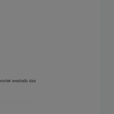
rung an den DPs
tereinander per vis
alle Häkchen setzen
twortet weshalb das
ch Änderungen an den
n den Zustand die sie