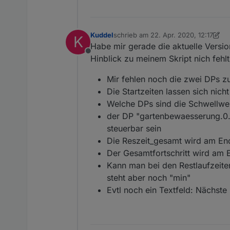
Kuddel
schrieb am
22. Apr. 2020, 12:17
K
zuletzt editiert von Kuddel
Habe mir gerade die aktuelle Versio
Offline
Hinblick zu meinem Skript nich fehlt
Mir fehlen noch die zwei DPs z
Die Startzeiten lassen sich nic
Welche DPs sind die Schwellwer
der DP "gartenbewaesserung.0.s
steuerbar sein
Die Reszeit_gesamt wird am End
Der Gesamtfortschritt wird am 
Kann man bei den Restlaufzeiten 
steht aber noch "min"
Evtl noch ein Textfeld: Nächste