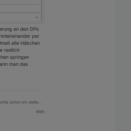
nderung an den DPs
intereinander per
hnell alle Häkchen
 restlich
chen springen
 Kann man das
chte schon ich stelle
#166