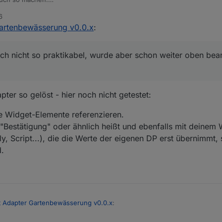
6
tus.ventil1.ende; d.substring(24, 16)}
 ich auch nicht so praktikabel, wurde aber schon weiter oben beantworte
Gartenbewässerung v0.0.x
:
uch nicht so praktikabel, wurde aber schon weiter oben bea
ter so gelöst - hier noch nicht getestet:
ie Widget-Elemente referenzieren.
"Bestätigung" oder ähnlich heißt und ebenfalls mit deinem
y, Script...), die die Werte der eigenen DP erst übernimmt,
d.
t Adapter Gartenbewässerung v0.0.x
: