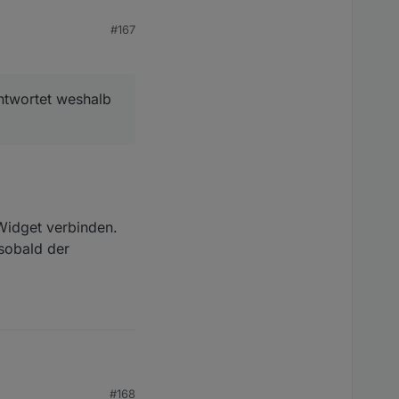
#167
t weshalb das so ist.
ntwortet weshalb
 Widget verbinden.
 sobald der
#168