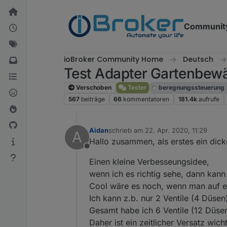
Weiter zum Inhalt
Communit
ioBroker Community Home
Deutsch
Test Adapter Gartenbewä
Verschoben
Tester
beregnungssteuerung
567
beiträge
66
kommentatoren
181.4k
aufrufe
Aidan
schrieb am
22. Apr. 2020, 11:29
A
zuletzt editiert von
Hallo zusammen, als erstes ein dic
Offline
Einen kleine Verbesseungsidee,
wenn ich es richtig sehe, dann kann 
Cool wäre es noch, wenn man auf e
Ich kann z.b. nur 2 Ventile (4 Düsen)
Gesamt habe ich 6 Ventile (12 Düsen
Daher ist ein zeitlicher Versatz wicht