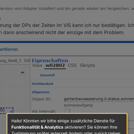
Version vom Adapter installiert und bin gerade wieder am Vergleichen, w
8
i DPs zum aktivieren der Startzeiten für morgens und abends
erung der DPs der Zeiten im VIS kann ich nur bestätigen. Ic
ich nicht mit dem Widget "TimesValue" formatieren
wellwerte (Temp / Regen) mit denen man einstellen kann, wann die Ber
on dann anscheinend nicht der einzige mit dem Problem:
ung.0.status.bewaesserung_automatik" sollte noch unter controll und p
 am Ende nicht zurückgsetzt
Gesamtfortschritt wird am Ende nicht zurückgsetzt
zeiten evtl. "Min" direkt min in den DP schreiben ? Sonst ist der Wert le
Nächste Laufzeit (wenn wetter etc. passen) ?
Hallo! Könnten wir bitte einige zusätzliche Dienste für
Funktionalität & Analytics
aktivieren? Sie können Ihre
Zustimmung später jederzeit ändern oder zurückziehen.