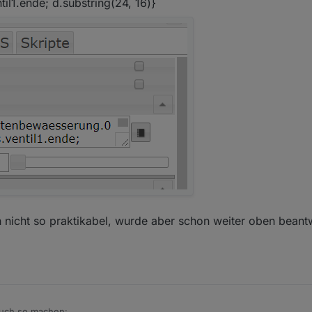
il1.ende; d.substring(24, 16)}
ufgefallen dass der Adapter jedesmal neu startet, sobald man eine Ände
gativen Effekt das man nur sehr schwer mehrere Änderungen schnell hin
ch zum Beispiel den Wochenplan anpassen, kann ich nicht mal schnell 
h nicht so praktikabel, wurde aber schon weiter oben bean
rsten Häkchen startet der Adapter neu und übernimmt dann die restli
 ist dann der erste Haken geändert und die restlichen springen wieder i
i Änderungen über VIS sehr verwirrend. Kann man das irgendwie ändern?
uch so machen: