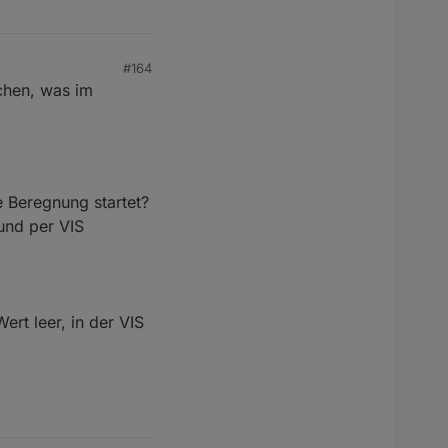
#164
ichen, was im
 Beregnung startet?
und per VIS
ert leer, in der VIS