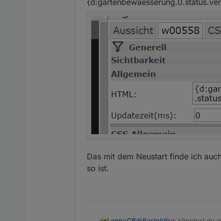
{d:gartenbewaesserung.0.status.vent
Zusätzlich ist mir noch a
vornimmt. Das hat den ne
vornehmen kann. Möchte i
Das mit dem Neustart finde ich auc
oder löschen. Nach dem e
so ist.
Häkchen nicht. Nach ca.1s
davor hatten. Das ist be
@
Bastelritius
könntest du a
Lenny.CB