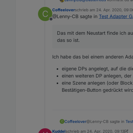
Widget basic - HTML
Coffeelover
schrieb am
24. Apr. 2020, 09:0
C
{d:gartenbewaesserung.0.sta
Das mit dem Neustart finde
zuletzt editiert von
@Lenny-CB sagte in
Test Adapter 
Offline
Das mit dem Neustart finde ich a
das so ist.
Ich habe das bei einem anderen Adap
eigene DPs angelegt, auf die d
einen weiteren DP anlegen, der 
eine Szene anlegen (oder Blockl
Bestätigen-Button gedrückt wir
@Lenny-CB sagte in
Tes
Coffeelover
C
Kuddel
schrieb am
24. Apr. 2020, 09:13