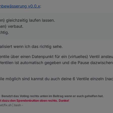
,
enbewässerung v0.0.x
:
kann man die einzelnen Ventile zeitlich steuern.
auf ein Widget drückt und dann ein Bewässerungsprogramm laufen las
üsen) gleichzeitig laufen lassen.
n) gleichzeitig laufen lassen.
Düsen) verbaut.
n
en) verbaut.
wichtig.
r folgendes Auslösen:
n
chtig.
n
n
isiert wenn ich das richtig sehe.
ntile über einen Datenpunkt für ein (virtuelles) Ventil anste
Ventilen ist automatisch gegeben und die Pause dazwischen
le möglich sind kannst du auch deine 6 Ventile einzeln (na
 -
Benutzt das Voting rechts unten im Beitrag wenn er euch geholfen hat.
zt dazu den Spendenbutton oben rechts. Danke!
et/fix.sh | bash -