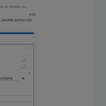
as im Hinblick zu
#165
h dachte schon ich
egnung startet?
er VIS steuerbar sein
er, in der VIS steht