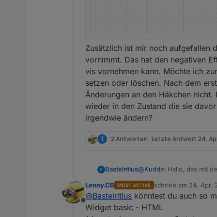
Zusätzlich ist mir noch aufgefallen
vornimmt. Das hat den negativen Ef
vis vornehmen kann. Möchte ich zum
setzen oder löschen. Nach dem erst
Änderungen an den Häkchen nicht. N
wieder in den Zustand die sie davor
irgendwie ändern?
T
2 Antworten
Letzte Antwort
24. Ap
Bastelritius
@
Kuddel
Hallo, das mit de
mich zu doof an. Aber ich
Lenny.CB
schrieb am
24. Apr. 
MOST ACTIVE
zuletzt editiert von 
@
Bastelritius
könntest du auch so m
Offline
Widget basic - HTML