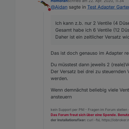
Homoran
schrieb am
22. Apr. 2020, 11:34
Einen kleine Verbesseungsidee
zuletzt editiert von
@
Aidan
sagte in
Test Adapter Gart
wenn ich es richtig sehe, dann 
Nicht stören
Cool wäre es noch, wenn man 
Kanal 1 = Pumpe an
Ich kann z.b. nur 2 Ventile (4 D
Kanal2 = Ventil 1 auf für 45 Min
Ich kann z.b. nur 2 Ventile (4 Düse
Gesamt habe ich 6 Ventile (12 
Kanal3 = Ventil 2 auf für 45 Mi
Ist soetwas denkbar?
Gesamt habe ich 6 Ventile (12 Düs
Daher ist ein zeitlicher Versatz 
Kanal 2+3 zu
Klick auf widget müsste bei mi
Kanal 4 = Ventil 3 auf für 45 Mi
Daher ist ein zeitlicher Versatz wi
Kanal 5 = Ventil 4 auf für 45 Mi
Kanal 4+5 zu
Kanal 6 = Ventil 5 auf für 45 Mi
Das ist doch genauso im Adapter real
Kanal 6 zu
Kanal 1 Pumpe aus
Du müsstest dann jeweils 2 (reale)Ve
Der Versatz bei drei zu steuernden 
werden.
Wenn demnächst beliebig viele Venti
ansteuern
kein Support per PN! - Fragen im Forum stellen
Das Forum freut sich über eine Spende. Benut
der Installationsfixer:
curl -fsL https://iobroker.n