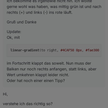
Ich bekomme es irgendwie nicht hin. Ich wollte
Die anderen Datenpunkte im Screenshot sind
gerne wohl was haben, was mittig grün ist und nach
teilweise von Scripts die Scrounger hier
rechts (+) und links (-) ins rote läuft.
veröffenlicht für seine vielen Widgets.
Gruß und Danke
hier der Thread dazu :
top-app-bar-widget
hier auch zum schauen wie es geht :
Link Text
Update:
Ok, mit
Großartig, vielen Dank! Das hat geholfen.
linear-gradient
(to right, 
#4CAF50
0px
, 
#fae300
50p
Allerdings habe ich mit dem View in Widget 8. Stellt
der views anders dar?
im Fortschritt klappt das soweit. Nun muss der
So sieht es mit View in Widget 8 aus
Balken nur noch rechts anfangen, statt links, aber
Wert umkehren klappt leider nicht.
Oder hat noch einer einen Tipp?
Hi,
verstehe ich das richtig so?