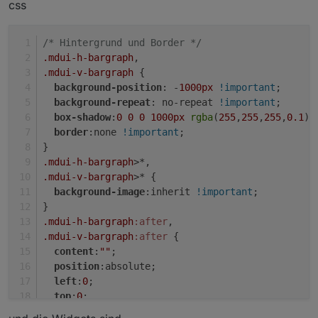
css
/* Hintergrund und Border */
.mdui-h-bargraph
,
.mdui-v-bargraph
 {
background-position
: -
1000px
!important
;
background-repeat
: no-repeat 
!important
;
box-shadow
:
0
0
0
1000px
rgba
(
255
,
255
,
255
,
0.1
) 
border
:none 
!important
;
}
.mdui-h-bargraph
>*,
.mdui-v-bargraph
>* {
background-image
:inherit 
!important
;
}
.mdui-h-bargraph
:after
,
.mdui-v-bargraph
:after
 {
content
:
""
;
position
:absolute;
left
:
0
;
top
:
0
;
width
:
100%
;