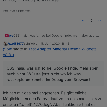
könnte, Im Debug vom Browser?
Intel Nuc + Proxmox
0
ple
CSS, naja, was ich so bei Google finde, mehr aber auch
P
nicht. Wüsste jetzt nicht wo ich was rauskopieren könnte,
AxelF1977
schrieb am
5. Juni 2020, 18:48
Im Debug vom Browser?
zuletzt editiert von
Offline
@
ple
sagte in
Test Adapter Material Design Widgets
v0.3.x
:
CSS, naja, was ich so bei Google finde, mehr aber
auch nicht. Wüsste jetzt nicht wo ich was
rauskopieren könnte, Im Debug vom Browser?
Ich hab mir das mal angesehen. Es gibt etliche
Möglichkeiten den Farbverlauf von rechts nach links zu
erstellen "to left" "270deg". Aber funktioniert hat es