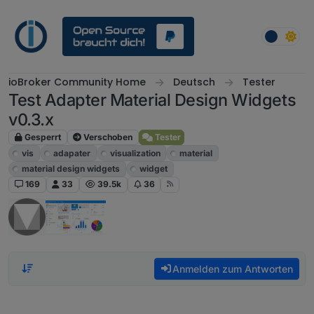
Weiter zum Inhalt
ioBroker Community Home
Deutsch
Tester
Test Adapter Material Design Widgets
v0.3.x
Gesperrt
Verschoben
Tester
vis
adapater
visualization
material
material design widgets
widget
169
33
39.5k
36
Anmelden zum Antworten