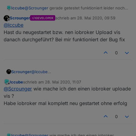
Iccube
@
Scrounger
gerade getestet funktioniert leider noch
nicht
Scrounger
schrieb am
28. Mai 2020, 09:59
DEVELOPER
zuletzt editiert von
Offline
@
Iccube
Hast du neugestartet bzw. nen iobroker Upload vis
danach durchgeführt? Bei mir funktioniert der Bug fix
0
Scrounger
@
Iccube
Hast du neugestartet bzw. nen iobroker Upload vis
Iccube
schrieb am
28. Mai 2020, 11:07
danach durchgeführt? Bei mir funktioniert der Bug
zuletzt editiert von
Offline
@
Scrounger
wie mache ich den einen iobroker uploade
fix
vis ?
Habe iobroker mal komplett neu gestartet ohne erfolg
0
Iccube
@
Scrounger
wie mache ich den einen iobroker