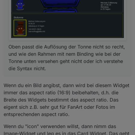
size-1"
:
0
,
"signals-blink-1"
:false
,
"signals-horz-
1"
:
0
,
"signals-vert-1"
:
0
,
"signals-hide-edit-
1"
:false
,
"signals-cond-2"
:
"=="
,
"signals-val-
2"
:true
,
"signals-icon-
2"
:
"/vis/signals/lowbattery.png"
,
"signals-icon-
size-2"
:
0
,
"signals-blink-2"
:false
,
"signals-horz-
2"
:
0
,
"signals-vert-2"
:
0
,
"signals-hide-edit-
Oben passt die Auflösung der Tonne nicht so recht,
2"
:false
,
"reverse"
:false
,
"class"
:
"mdui-h-
und wie den Rahmen mit nem Binding wie bei der
bargraph"
,
"border"
:
""
,
"lc-type"
:
"last-
Tonne unten versehen geht nicht oder ich verstehe
change"
,
"lc-is-interval"
:true
,
"lc-is-
moment"
:false
,
"lc-format"
:
""
,
"lc-position-
die Syntax nicht.
vert"
:
"top"
,
"lc-position-horz"
:
"right"
,
"lc-
offset-vert"
:
0
,
"lc-offset-horz"
:
0
,
"lc-font-
Wenn du ein Bild angibst, dann wird bei diesem Widget
size"
:
"12px"
,
"lc-font-family"
:
""
,
"lc-font-
immer das aspect ratio (16:9) beibehalten, d.h. die
style"
:
""
,
"lc-bkg-color"
:
""
,
"lc-color"
:
""
,
"lc-
border-width"
:
"0"
,
"lc-border-style"
:
""
,
"lc-
Breite des Widgets bestimmt das aspect ratio. Das
border-color"
:
""
,
"lc-border-radius"
:
10
,
"lc-
eigent sich z.B. sehr gut für FanArt oder Fotos im
zindex"
:
0
,
"comment"
:
""
,
"visibility-
entsprechenden aspect ratio.
oid"
:
"s7.1.DBs.DB90._000_Messung_Messung_2_Taster
_2_Messwert"
,
"name"
:
""
},
"style"
:
Wenn du "icon" verwenden willst, dann nimm das
{
"left"
:
"344px"
,
"top"
:
"296px"
,
"width"
:
"100px"
,
"he
Image-Widget und leg es in das Card Widget. Das geht