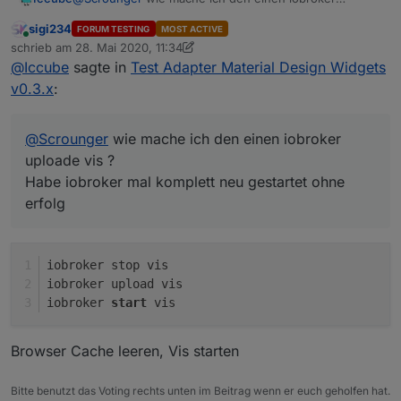
uploade vis ?
sigi234
FORUM TESTING
MOST ACTIVE
Habe iobroker mal komplett neu gestartet ohne erfolg
Online
schrieb am
28. Mai 2020, 11:34
zuletzt editiert von sigi234
@
Iccube
sagte in
Test Adapter Material Design Widgets
v0.3.x
:
@
Scrounger
wie mache ich den einen iobroker
uploade vis ?
Habe iobroker mal komplett neu gestartet ohne
erfolg
iobroker stop vis
iobroker upload vis
iobroker 
start
 vis
Browser Cache leeren, Vis starten
Bitte benutzt das Voting rechts unten im Beitrag wenn er euch geholfen hat.