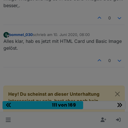
ight"
:
"10px"
,
"z-
besser,.
index"
:
"100"
,
"background"
:
"linear-gradient(to
right, #4CAF50 0px, #fae300 40px, #ff1f1a 80px
0
)"
},
"widgetSet"
:
"basic"
}]
bommel_030
schrieb am
10. Juni 2020, 08:00
B
zuletzt editiert von
Offline
Alles klar, hab es jetzt mit HTML Card und Basic Image
gelöst.
0
Hey! Du scheinst an dieser Unterhaltung
interessiert zu sein, hast aber noch kein
111 von 169
Konto.
Hast du es satt, bei jedem Besuch durch die
gleichen Beiträge zu scrollen? Wenn du dich