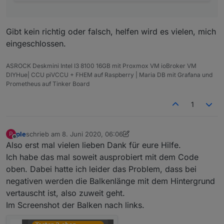
type"
:
"last-change"
,
"lc-is-
interval"
:true
,
"lc-is-moment"
:false
,
"lc-
Gibt kein richtig oder falsch, helfen wird es vielen, mich
format"
:
""
,
"lc-position-vert"
:
"top"
,
"lc-
position-horz"
:
"right"
,
"lc-offset-
eingeschlossen.
vert"
:
0
,
"lc-offset-horz"
:
0
,
"lc-font-
size"
:
"12px"
,
"lc-font-family"
:
""
,
"lc-font-
ASROCK Deskmini Intel I3 8100 16GB mit Proxmox VM ioBroker VM
style"
:
""
,
"lc-bkg-color"
:
""
,
"lc-
DIYHue| CCU piVCCU + FHEM auf Raspberry | Maria DB mit Grafana und
color"
:
""
,
"lc-border-width"
:
"0"
,
"lc-border-
Prometheus auf Tinker Board
style"
:
""
,
"lc-border-color"
:
""
,
"lc-border-
1
radius"
:
10
,
"lc-zindex"
:
0
,
"visibility-
oid"
:
"spotify-
premium.0.player.isPlaying"
,
"name"
:
"Spotify
ple
schrieb am
8. Juni 2020, 06:06
P
Progress 0"
,
"reverse"
:true
},
"style"
:
zuletzt editiert von ple
6. Aug. 2020, 08:07
Offline
Also erst mal vielen lieben Dank für eure Hilfe.
{
"left"
:
"366px"
,
"top"
:
"89px"
,
"height"
:
"50px"
,
Ich habe das mal soweit ausprobiert mit dem Code
"width"
:
"338px"
,
"z-
index"
:
"5"
,
"background"
:
"linear-gradient(to
oben. Dabei hatte ich leider das Problem, dass bei
left, #F44336 0px, #FFEB3B 40%,
negativen werden die Balkenlänge mit dem Hintergrund
#4CAF50)"
,
"background-
vertauscht ist, also zuweit geht.
color"
:
""
},
"widgetSet"
:
"basic"
}]
Im Screenshot der Balken nach links.