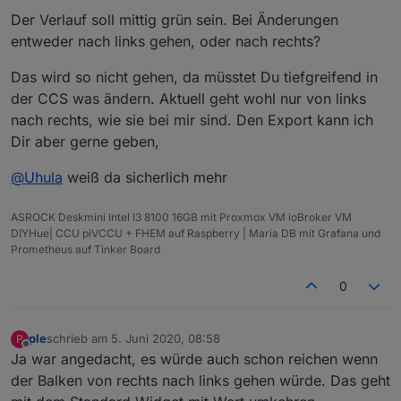
Der Verlauf soll mittig grün sein. Bei Änderungen
so soll es aussehen
entweder nach links gehen, oder nach rechts?
Das wird so nicht gehen, da müsstet Du tiefgreifend in
der CCS was ändern. Aktuell geht wohl nur von links
nach rechts, wie sie bei mir sind. Den Export kann ich
Dir aber gerne geben,
@
Uhula
weiß da sicherlich mehr
ASROCK Deskmini Intel I3 8100 16GB mit Proxmox VM ioBroker VM
DIYHue| CCU piVCCU + FHEM auf Raspberry | Maria DB mit Grafana und
Richtig angezeigt wird es mit widget in view, es ist die
Prometheus auf Tinker Board
selbe View die jeweils angezeigt wird, sehr
merkwürdig
0
ple
schrieb am
5. Juni 2020, 08:58
P
zuletzt editiert von
Offline
Ja war angedacht, es würde auch schon reichen wenn
der Balken von rechts nach links gehen würde. Das geht