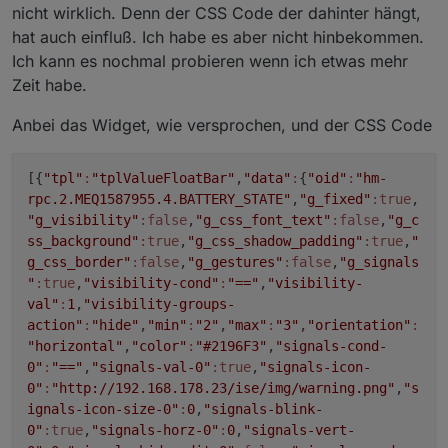
nicht wirklich. Denn der CSS Code der dahinter hängt,
hat auch einfluß. Ich habe es aber nicht hinbekommen.
Ich kann es nochmal probieren wenn ich etwas mehr
Zeit habe.
Anbei das Widget, wie versprochen, und der CSS Code
[{
"tpl"
:
"tplValueFloatBar"
,
"data"
:
{
"oid"
:
"hm-
rpc.2.MEQ1587955.4.BATTERY_STATE"
,
"g_fixed"
:true
,
"g_visibility"
:false
,
"g_css_font_text"
:false
,
"g_c
ss_background"
:true
,
"g_css_shadow_padding"
:true
,
"
g_css_border"
:false
,
"g_gestures"
:false
,
"g_signals
"
:true
,
"visibility-cond"
:
"=="
,
"visibility-
val"
:
1
,
"visibility-groups-
action"
:
"hide"
,
"min"
:
"2"
,
"max"
:
"3"
,
"orientation"
:
"horizontal"
,
"color"
:
"#2196F3"
,
"signals-cond-
0"
:
"=="
,
"signals-val-0"
:true
,
"signals-icon-
0"
:
"http://192.168.178.23/ise/img/warning.png"
,
"s
ignals-icon-size-0"
:
0
,
"signals-blink-
0"
:true
,
"signals-horz-0"
:
0
,
"signals-vert-