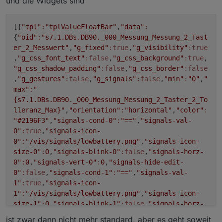
und die Widgets sind
height
:
100%
;
background-image
:inherit 
!important
;
opacity
:
0.1
;
[{
"tpl"
:
"tplValueFloatBar"
,
"data"
:
}
{
"oid"
:
"s7.1.DBs.DB90._000_Messung_Messung_2_Tast
er_2_Messwert"
,
"g_fixed"
:true
,
"g_visibility"
:true
,
"g_css_font_text"
:false
,
"g_css_background"
:true
,
"g_css_shadow_padding"
:false
,
"g_css_border"
:false
,
"g_gestures"
:false
,
"g_signals"
:false
,
"min"
:
"0"
,
"
max"
:
"
{s7.1.DBs.DB90._000_Messung_Messung_2_Taster_2_To
lleranz_Max}"
,
"orientation"
:
"horizontal"
,
"color"
:
"#2196F3"
,
"signals-cond-0"
:
"=="
,
"signals-val-
0"
:true
,
"signals-icon-
0"
:
"/vis/signals/lowbattery.png"
,
"signals-icon-
size-0"
:
0
,
"signals-blink-0"
:false
,
"signals-horz-
0"
:
0
,
"signals-vert-0"
:
0
,
"signals-hide-edit-
0"
:false
,
"signals-cond-1"
:
"=="
,
"signals-val-
1"
:true
,
"signals-icon-
1"
:
"/vis/signals/lowbattery.png"
,
"signals-icon-
size-1"
:
0
,
"signals-blink-1"
:false
,
"signals-horz-
1"
:
0
,
"signals-vert-1"
:
0
,
"signals-hide-edit-
ist zwar dann nicht mehr standard, aber es geht soweit