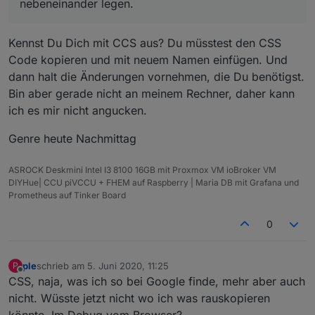
nebeneinander legen.
Kennst Du Dich mit CCS aus? Du müsstest den CSS
Code kopieren und mit neuem Namen einfügen. Und
dann halt die Änderungen vornehmen, die Du benötigst.
Bin aber gerade nicht an meinem Rechner, daher kann
ich es mir nicht angucken.
Genre heute Nachmittag
ASROCK Deskmini Intel I3 8100 16GB mit Proxmox VM ioBroker VM
DIYHue| CCU piVCCU + FHEM auf Raspberry | Maria DB mit Grafana und
Prometheus auf Tinker Board
0
ple
schrieb am
5. Juni 2020, 11:25
P
zuletzt editiert von
Offline
CSS, naja, was ich so bei Google finde, mehr aber auch
nicht. Wüsste jetzt nicht wo ich was rauskopieren