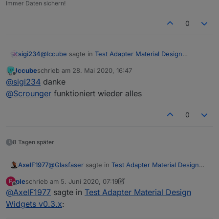
Immer Daten sichern!
0
@
Iccube
sagte in
Test Adapter Material Design
sigi234
Widgets v0.3.x
:
Iccube
schrieb am
28. Mai 2020, 16:47
zuletzt editiert von
Offline
@
Scrounger
wie mache ich den einen iobroker
@
sigi234
danke
uploade vis ?
@
Scrounger
funktioniert wieder alles
iobroker stop vis

Habe iobroker mal komplett neu gestartet ohne
iobroker upload vis

erfolg
0
Browser Cache leeren, Vis starten
8 Tagen später
@
Glasfaser
sagte in
Test Adapter Material Design
AxelF1977
Widgets v0.3.x
:
ple
schrieb am
5. Juni 2020, 07:19
P
zuletzt editiert von ple
6. Mai 2020, 09:32
Offline
@
AxelF1977
sagte in
@
AxelF1977
Test Adapter Material Design
Widgets v0.3.x
:
Großartig, vielen Dank! Das hat geholfen.
Alles gut ... hast bis jetzt alles richtig gemacht !