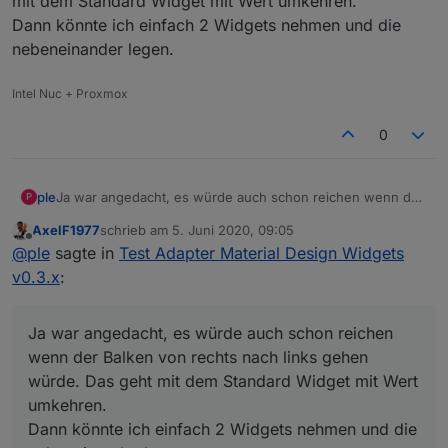
mit dem Standard Widget mit Wert umkehren.
Dann könnte ich einfach 2 Widgets nehmen und die
nebeneinander legen.
Intel Nuc + Proxmox
0
ple
Ja war angedacht, es würde auch schon reichen wenn der
P
Balken von rechts nach links gehen würde. Das geht mit
AxelF1977
schrieb am
5. Juni 2020, 09:05
dem Standard Widget mit Wert umkehren.
zuletzt editiert von
Offline
@
ple
sagte in
Test Adapter Material Design Widgets
Dann könnte ich einfach 2 Widgets nehmen und die
nebeneinander legen.
v0.3.x
:
Ja war angedacht, es würde auch schon reichen
wenn der Balken von rechts nach links gehen
würde. Das geht mit dem Standard Widget mit Wert
umkehren.
Dann könnte ich einfach 2 Widgets nehmen und die