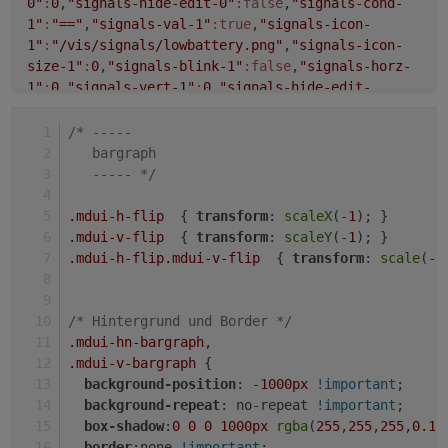
0"
:
0
,
"signals-hide-edit-0"
:false
,
"signals-cond-
1"
:
"=="
,
"signals-val-1"
:true
,
"signals-icon-
1"
:
"/vis/signals/lowbattery.png"
,
"signals-icon-
size-1"
:
0
,
"signals-blink-1"
:false
,
"signals-horz-
1"
:
0
,
"signals-vert-1"
:
0
,
"signals-hide-edit-
1"
:false
,
"signals-cond-2"
:
"=="
,
"signals-val-
2"
:true
,
"signals-icon-
/* -----
2"
:
"/vis/signals/lowbattery.png"
,
"signals-icon-
   bargraph
size-2"
:
0
,
"signals-blink-2"
:false
,
"signals-horz-
   ----- */
2"
:
0
,
"signals-vert-2"
:
0
,
"signals-hide-edit-
2"
:false
,
"reverse"
:false
,
"class"
:
"mdui-float
.mdui-h-flip
  { 
transform
: 
scaleX
(-
1
); }
mdui-hn-bargraph"
,
"border"
:
""
,
"lc-type"
:
"last-
.mdui-v-flip
  { 
transform
: 
scaleY
(-
1
); }
change"
,
"lc-is-interval"
:true
,
"lc-is-
.mdui-h-flip
.mdui-v-flip
  { 
transform
: 
scale
(-
1
moment"
:false
,
"lc-format"
:
""
,
"lc-position-
vert"
:
"top"
,
"lc-position-horz"
:
"right"
,
"lc-
offset-vert"
:
0
,
"lc-offset-horz"
:
0
,
"lc-font-
/* Hintergrund und Border */
size"
:
"12px"
,
"lc-font-family"
:
""
,
"lc-font-
.mdui-hn-bargraph
,
style"
:
""
,
"lc-bkg-color"
:
""
,
"lc-color"
:
""
,
"lc-
.mdui-v-bargraph
 {
border-width"
:
"0"
,
"lc-border-style"
:
""
,
"lc-
background-position
: -
1000px
!important
;
border-color"
:
""
,
"lc-border-radius"
:
10
,
"lc-
background-repeat
: no-repeat 
!important
;
zindex"
:
0
,
"signals-text-style-0"
:
"padding-top:
box-shadow
:
0
0
0
1000px
rgba
(
255
,
255
,
255
,
0.1
)
2px; padding-left: 5px;"
,
"signals-oid-0"
:
"hm-
border
:none 
!important
;