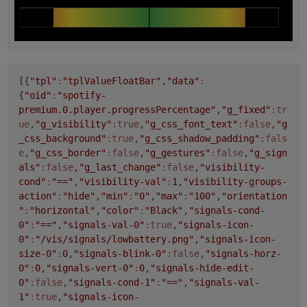
79%
9%
, 
79%
91%
, 
70%
88%
, 
70%
12%
,
.mdui-hn-bargraph.mdui-triangle  {

89%
5%
, 
89%
95%
, 
80%
92%
, 
80%
8%
,
    clip-path: polygon(0% 40%, 100% 0%, 100%
100%
0%
, 
100%
100%
, 
90%
96%
, 
90%
4%
}

.mdui-hn-bargraph.mdui-ramp  {

    );
    clip-path: polygon(0% 80%, 100% 0%, 100%
}
[{
"tpl"
:
"tplValueFloatBar"
,
"data"
:
}

{
"oid"
:
"spotify-
.mdui-v-bargraph
.mdui-segment-10
 {
.mdui-hn-bargraph.mdui-segment-10.mdui-ramp 
premium.0.player.progressPercentage"
,
"g_fixed"
:tr
clip-path
: 
polygon
(
    clip-path: polygon(

ue
,
"g_visibility"
:true
,
"g_css_font_text"
:false
,
"g
100%
0%
, 
0%
0%
, 
0%
9%
,
100%
9%
 ,
       9% 100%,  9% 71%,  0% 80%,  0% 100%,

_css_background"
:true
,
"g_css_shadow_padding"
:fals
100%
10%
, 
0%
10%
, 
0%
19%
,
100%
19%
 ,
      19% 100%, 19% 63%, 10% 72%, 10% 100%,

e
,
"g_css_border"
:false
,
"g_gestures"
:false
,
"g_sign
100%
20%
, 
0%
20%
, 
0%
29%
,
100%
29%
 ,
      29% 100%, 29% 55%, 20% 64%, 20% 100%,

als"
:false
,
"g_last_change"
:false
,
"visibility-
100%
30%
, 
0%
30%
, 
0%
39%
,
100%
39%
 ,
      39% 100%, 39% 47%, 30% 56%, 30% 100%,

cond"
:
"=="
,
"visibility-val"
:
1
,
"visibility-groups-
100%
40%
, 
0%
40%
, 
0%
49%
,
100%
49%
 ,
      49% 100%, 49% 39%, 40% 48%, 40% 100%,

action"
:
"hide"
,
"min"
:
"0"
,
"max"
:
"100"
,
"orientation
      59% 100%, 59% 31%, 50% 40%, 50% 100%,

100%
50%
, 
0%
50%
, 
0%
59%
,
100%
59%
 ,
"
:
"horizontal"
,
"color"
:
"Black"
,
"signals-cond-
      69% 100%, 69% 23%, 60% 32%, 60% 100%,

100%
60%
, 
0%
60%
, 
0%
69%
,
100%
69%
 ,
0"
:
"=="
,
"signals-val-0"
:true
,
"signals-icon-
      79% 100%, 79% 15%, 70% 24%, 70% 100%,

100%
70%
, 
0%
70%
, 
0%
79%
,
100%
79%
 ,
      89% 100%, 89%  7%, 80% 16%, 80% 100%,

0"
:
"/vis/signals/lowbattery.png"
,
"signals-icon-
100%
80%
, 
0%
80%
, 
0%
89%
,
100%
89%
 ,
     100% 100%,100%  0%, 90%  8%, 90% 100%

size-0"
:
0
,
"signals-blink-0"
:false
,
"signals-horz-
100%
90%
, 
0%
90%
, 
0%
100%
,
100%
100%
    );

0"
:
0
,
"signals-vert-0"
:
0
,
"signals-hide-edit-
    ) ;
}

0"
:false
,
"signals-cond-1"
:
"=="
,
"signals-val-
}
.mdui-hn-bargraph.mdui-segment-10.mdui-trian
1"
:true
,
"signals-icon-
    clip-path: polygon(
